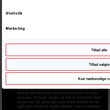
Fortyd Køb
Aktuelle tilbud
Black Friday 2026
Statistik
Kategorier
Toggle kategorier links

Marketing
Brændekløver
GØR OP MED DET HÅRDE
ARBEJDE: EN BRÆNDEKLØVER GØR DIN
HVERDAG LETTERE Er du træt af det fysisk
krævende arbejde med øksen, hver gang du skal kløve
brænde? Så er en brændekløver den investering, der
Tillad alle
for alvor ændrer din hverdag. Hos PrimusDanmark
tilbyder vi et udvalg af brændekløvere, der hjælper dig
med at spare tid og energi, så du i stedet kan bruge
Tillad valgte
kræfterne på det, der virkelig tæller – som at nyde
varmen fra brændeovnen og samværet med familien.
SLIP FOR TUNGE LØFT OG ØMME MUSKLER
Kun nødvendige c
Kløvning med økse er både tidskrævende og hårdt for
kroppen. Det slider på ryg, skuldre og hænder, især
hvis du skal forberede brænde til hele vintersæsonen.
Med en brændekløver fra PrimusDanmark overtager
maskinen det tunge arbejde og kløver nemt både hårdt
og sejt træ. Du sparer ikke bare fysisk kræfter, du får
også mere ensartede stykker brænde, som er nemmere