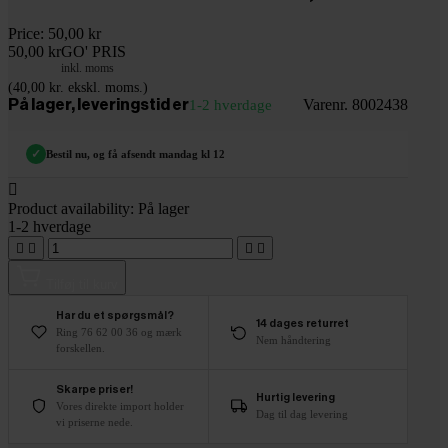
Price:
50,00 kr
50,00 kr
GO' PRIS
inkl. moms
(40,00 kr. ekskl. moms.)
Varenr. 8002438
På lager, leveringstid er
1-2 hverdage
✓
Bestil nu, og få afsendt mandag kl 12

Product availability:
På lager
1-2 hverdage




Tilføj til kurv
Har du et spørgsmål?
14 dages returret
Ring 76 62 00 36 og mærk
Nem håndtering
forskellen.
Skarpe priser!
Hurtig levering
Vores direkte import holder
Dag til dag levering
vi priserne nede.