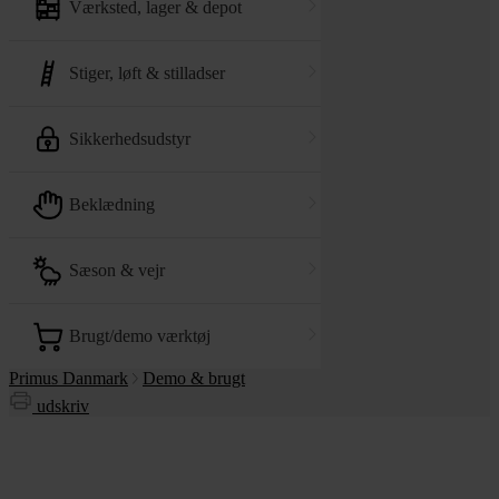
værksted, lager & depot
stiger, løft & stilladser
sikkerhedsudstyr
beklædning
sæson & vejr
brugt/demo værktøj
Primus Danmark
Demo & brugt
udskriv