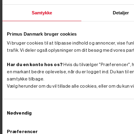
Ved tilmelding gives samtykke til at modtage markedsføring via e-
Samtykke
Detaljer
mail jf. vores persondatapolitik. Du kan til enhver tid trække dit
samtykke tilbage.
Primus Danmark bruger cookies
Vi bruger cookies til at tilpasse indhold og annoncer, vise fu
trafik. Vi deler også oplysninger om dit besøg med vores par
Primus Danmark
Åbningstider
Butik
Industrivej 51
Har du en konto hos os?
Hvis du tilvælger "Præferencer", hu
Man-Tors. 8:00-16:00
7080 Børkop
en markant bedre oplevelse, når du er logget ind. Du kan til en
samtykke tilbage.
Fredag 8:00-14:30
Vælg herunder om du vil tillade alle cookies, eller om du kun 
info@primusdanmark.dk
tlf. 76 62 00 36
CVR nr. 31 49 77 36
Samtykkevalg
Information
Toggle information links

Nødvendig
Sitemap
Handelsbetingelser
Præferencer
Returnering og Bytning