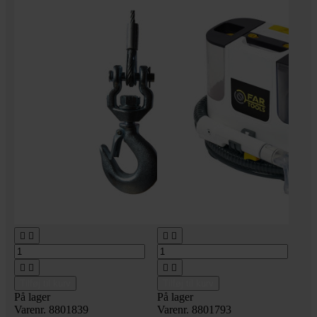








Tilføj til kurv
Tilføj til kurv
På lager
På lager
Varenr. 8801839
Varenr. 8801793