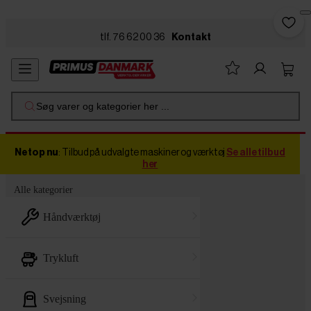
Skip to main content
tlf. 76 62 00 36
Kontakt
Søg varer og kategorier her ...
Netop nu
: Tilbud på udvalgte maskiner og værktøj
Se alle tilbud
her
Alle kategorier
håndværktøj
trykluft
svejsning