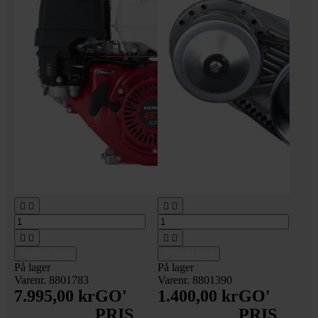








Tilføj til kurv
Tilføj til kurv
På lager
På lager
Varenr. 8801783
Varenr. 8801390
7.995,00 kr
GO'
1.400,00 kr
GO'
PRIS
PRIS