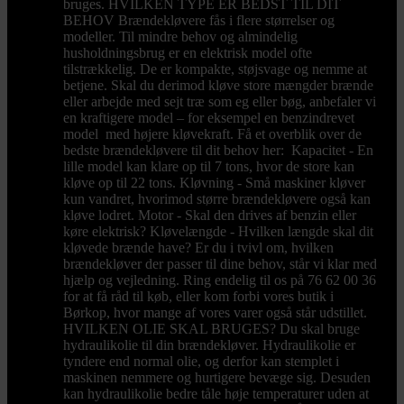
bruges. HVILKEN TYPE ER BEDST TIL DIT
BEHOV Brændekløvere fås i flere størrelser og
modeller. Til mindre behov og almindelig
husholdningsbrug er en elektrisk model ofte
tilstrækkelig. De er kompakte, støjsvage og nemme at
betjene. Skal du derimod kløve store mængder brænde
eller arbejde med sejt træ som eg eller bøg, anbefaler vi
en kraftigere model – for eksempel en benzindrevet
model med højere kløvekraft. Få et overblik over de
bedste brændekløvere til dit behov her: Kapacitet - En
lille model kan klare op til 7 tons, hvor de store kan
kløve op til 22 tons. Kløvning - Små maskiner kløver
kun vandret, hvorimod større brændekløvere også kan
kløve lodret. Motor - Skal den drives af benzin eller
køre elektrisk? Kløvelængde - Hvilken længde skal dit
kløvede brænde have? Er du i tvivl om, hvilken
brændekløver der passer til dine behov, står vi klar med
hjælp og vejledning. Ring endelig til os på 76 62 00 36
for at få råd til køb, eller kom forbi vores butik i
Børkop, hvor mange af vores varer også står udstillet.
HVILKEN OLIE SKAL BRUGES? Du skal bruge
hydraulikolie til din brændekløver. Hydraulikolie er
tyndere end normal olie, og derfor kan stemplet i
maskinen nemmere og hurtigere bevæge sig. Desuden
kan hydraulikolie bedre tåle høje temperaturer uden at