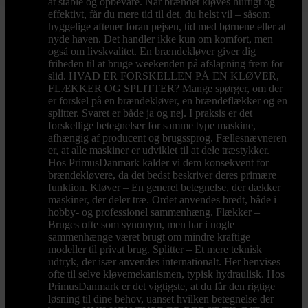
at stable og opbevare. Når brændet kløves hurtigt og
effektivt, får du mere tid til det, du helst vil – såsom
hyggelige aftener foran pejsen, tid med børnene eller at
nyde haven. Det handler ikke kun om komfort, men
også om livskvalitet. En brændekløver giver dig
friheden til at bruge weekenden på afslapning frem for
slid. HVAD ER FORSKELLEN PÅ EN KLØVER,
FLÆKKER OG SPLITTER? Mange spørger, om der
er forskel på en brændekløver, en brændeflækker og en
splitter. Svaret er både ja og nej. I praksis er det
forskellige betegnelser for samme type maskine,
afhængig af producent og brugssprog. Fællesnævneren
er, at alle maskiner er udviklet til at dele træstykker.
Hos PrimusDanmark kalder vi dem konsekvent for
brændekløvere, da det bedst beskriver deres primære
funktion. Kløver – En generel betegnelse, der dækker
maskiner, der deler træ. Ordet anvendes bredt, både i
hobby- og professionel sammenhæng. Flækker –
Bruges ofte som synonym, men har i nogle
sammenhænge været brugt om mindre kraftige
modeller til privat brug. Splitter – Et mere teknisk
udtryk, der især anvendes internationalt. Her henvises
ofte til selve kløvemekanismen, typisk hydraulisk. Hos
PrimusDanmark er det vigtigste, at du får den rigtige
løsning til dine behov, uanset hvilken betegnelse der