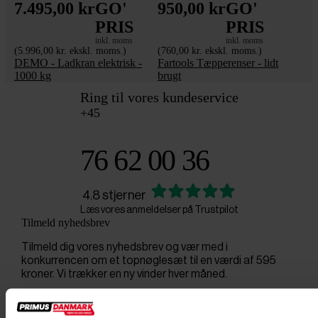
7.495,00 kr
GO'
950,00 kr
GO'
PRIS
PRIS
inkl. moms
inkl. moms
(5.996,00 kr. ekskl. moms.)
(760,00 kr. ekskl. moms.)
DEMO - Ladkran elektrisk -
Fartools Tæpperenser - lidt
1000 kg
brugt
Ring til vores kundeservice
+45
76 62 00 36
4.8 stjerner
Læs vores anmeldelser på Trustpilot
Tilmeld nyhedsbrev
Tilmeld dig vores nyhedsbrev og vær med i
konkurrencen om et topnøglesæt til en værdi af 595
kroner. Vi trækker en ny vinder hver måned.
Tilmeld