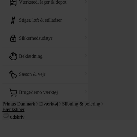
værksted, lager & depot
stiger, løft & stilladser
sikkerhedsudstyr
beklædning
sæson & vejr
brugt/demo værktøj
Primus Danmark
Elværktøj
Slibning & polering
Bænksliber
udskriv