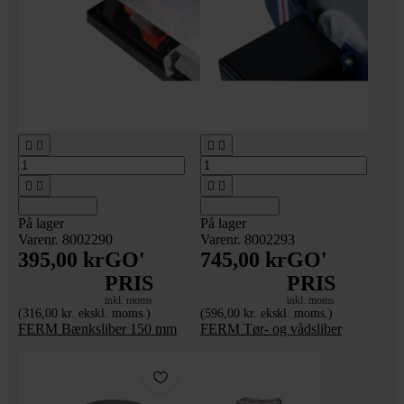








Tilføj til kurv
Tilføj til kurv
På lager
På lager
Varenr. 8002290
Varenr. 8002293
395,00 kr
GO'
745,00 kr
GO'
PRIS
PRIS
inkl. moms
inkl. moms
(316,00 kr. ekskl. moms.)
(596,00 kr. ekskl. moms.)
FERM Bænksliber 150 mm
FERM Tør- og vådsliber