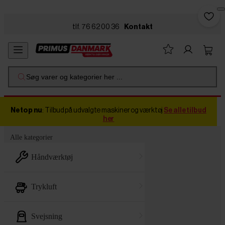
Skip to main content
tlf. 76 62 00 36
Kontakt
Søg varer og kategorier her ...
Netop nu
: Tilbud på udvalgte maskiner og værktøj
Se alle tilbud
her
Alle kategorier
håndværktøj
trykluft
svejsning