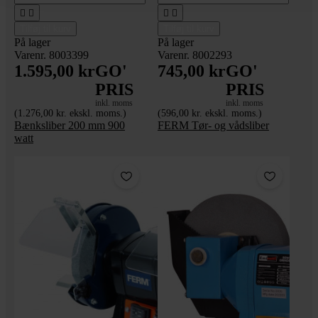




Tilføj til kurv
Tilføj til kurv
På lager
På lager
Varenr. 8003399
Varenr. 8002293
1.595,00 kr
GO'
745,00 kr
GO'
PRIS
PRIS
inkl. moms
inkl. moms
(1.276,00 kr. ekskl. moms.)
(596,00 kr. ekskl. moms.)
Bænksliber 200 mm 900
FERM Tør- og vådsliber
watt