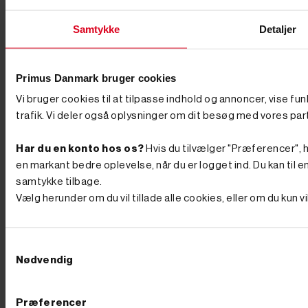
14 dages returret
Ring 76 62 00 36 og mærk
Nem håndtering
forskellen.
Samtykke
Detaljer
Skarpe priser!
Hurtig levering
Vores direkte import holder
Dag til dag levering
vi priserne nede.
Primus Danmark bruger cookies
Vi bruger cookies til at tilpasse indhold og annoncer, vise fu
I samme kategori
trafik. Vi deler også oplysninger om dit besøg med vores par
Har du en konto hos os?
Hvis du tilvælger "Præferencer", hu
en markant bedre oplevelse, når du er logget ind. Du kan til en
samtykke tilbage.
Vælg herunder om du vil tillade alle cookies, eller om du kun 
Samtykkevalg
Nødvendig
Præferencer