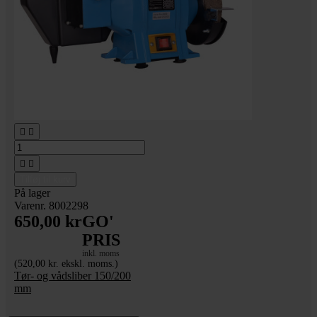




Tilføj til kurv
På lager
Varenr. 8002298
650,00 kr
GO'
PRIS
inkl. moms
(520,00 kr. ekskl. moms.)
Tør- og vådsliber 150/200
mm