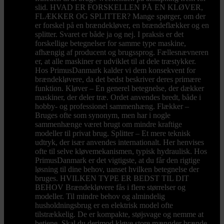
slid. HVAD ER FORSKELLEN PÅ EN KLØVER,
FLÆKKER OG SPLITTER? Mange spørger, om der
er forskel på en brændekløver, en brændeflækker og en
splitter. Svaret er både ja og nej. I praksis er det
forskellige betegnelser for samme type maskine,
afhængig af producent og brugssprog. Fællesnævneren
er, at alle maskiner er udviklet til at dele træstykker.
Hos PrimusDanmark kalder vi dem konsekvent for
brændekløvere, da det bedst beskriver deres primære
funktion. Kløver – En generel betegnelse, der dækker
maskiner, der deler træ. Ordet anvendes bredt, både i
hobby- og professionel sammenhæng. Flækker –
Bruges ofte som synonym, men har i nogle
sammenhænge været brugt om mindre kraftige
modeller til privat brug. Splitter – Et mere teknisk
udtryk, der især anvendes internationalt. Her henvises
ofte til selve kløvemekanismen, typisk hydraulisk. Hos
PrimusDanmark er det vigtigste, at du får den rigtige
løsning til dine behov, uanset hvilken betegnelse der
bruges. HVILKEN TYPE ER BEDST TIL DIT
BEHOV Brændekløvere fås i flere størrelser og
modeller. Til mindre behov og almindelig
husholdningsbrug er en elektrisk model ofte
tilstrækkelig. De er kompakte, støjsvage og nemme at
betjene. Skal du derimod kløve store mængder brænde