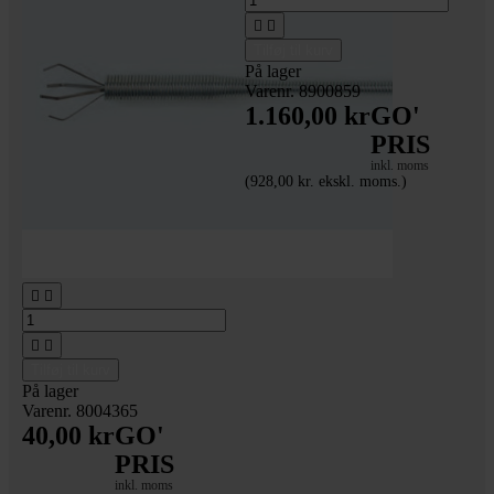


Tilføj til kurv
På lager
Varenr. 8900859
1.160,00 kr
GO'
PRIS
inkl. moms
(928,00 kr. ekskl. moms.)
Hjul dolly - 4 stk.




Tilføj til kurv
På lager
Varenr. 8004365
40,00 kr
GO'
PRIS
inkl. moms