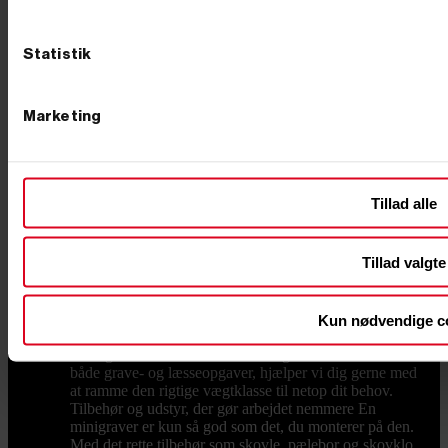
Dieseldrevne modeller er arbejdshesten til lange dage
og tunge opgaver – driftssikre og med masser af
moment fra anerkendte dieselmotorer. Skal maskinen
Statistik
bruges indendørs, i kældre eller i støjfølsomme
områder, er elektriske modeller på batteri svaret: fuld
kraft uden udstødning og med markant lavere støj. Og
Marketing
har du brug for en enkel, fleksibel løsning til de mindre
opgaver, finder du også benzindrevne modeller. Kort
sagt: vælg diesel til drift og holdbarhed, el til indendørs
og støjfrit, benzin til det lette og fleksible. Størrelse og
vægt – fra kompakt til kraftig Minigravere spænder fra
Tillad alle
små maskiner omkring 500 kg til modeller på op mod
2 ton. Skal du bare grave i egen have, kan du klare dig
med en lille minigraver – nogle helt små modeller har
Tillad valgte
endda ben som en "edderkop", så de kommer ind, hvor
pladsen er trang. Skal du arbejde professionelt, er en
maskine på larvebånd fra omkring 1 ton og opefter det
rigtige valg, og langt de fleste opgaver kan løses med
Kun nødvendige c
maskiner under 2 ton. Leder du efter en mini
rendegraver eller en af de mindre gravemaskiner til
både grave- og læsseopgaver, hjælper vi dig gerne med
at ramme den rigtige vægtklasse til netop dit behov.
Tilbehør og udstyr, der gør arbejdet nemmere En
minigraver er kun så god som det, du monterer på den.
Med det rette tilbehør som skovle, pælebor og skovklo