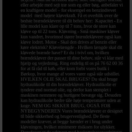
eller arbejde med sejt træ som eg eller bøg, anbefaler vi
en kraftigere model – for eksempel en benzindrevet
model med højere kløvekraft. Få et overblik over de
bedste brændekløvere til dit behov her: Kapacitet - En
lille model kan klare op til 7 tons, hvor de store kan
kløve op til 22 tons. Kløvning - Små maskiner kløver
kun vandret, hvorimod større brændekløvere også kan
kløve lodret. Motor - Skal den drives af benzin eller
køre elektrisk? Kløvelængde - Hvilken længde skal dit
kløvede brænde have? Er du i tvivl om, hvilken
brændekløver der passer til dine behov, står vi klar med
hjælp og vejledning. Ring endelig til os på 76 62 00 36
for at få råd til køb, eller kom forbi vores butik i
Børkop, hvor mange af vores varer også står udstillet.
HVILKEN OLIE SKAL BRUGES? Du skal bruge
hydraulikolie til din brændekløver. Hydraulikolie er
tyndere end normal olie, og derfor kan stemplet i
maskinen nemmere og hurtigere bevæge sig. Desuden
kan hydraulikolie bedre tåle høje temperaturer uden at
koge. NEM OG SIKKER BRUG, OGSÅ FOR
NYBEGYNDEREN Vores brændekløvere er designet
til både sikkerhed og brugervenlighed. De fleste
modeller kræver, at begge hænder er i brug under
kløvningen, hvilket minimerer risikoen for ulykker.