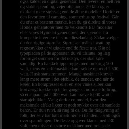
også kaldet en digital generator. Den leverer en helt ren
og stabil spænding, vejer ofte under 20 kilo og er
markant mere støjsvag end de åbne modeller. Derfor er
den favoritten til camping, sommerhus og festival. Går
du efter et bestemt mærke, kan du gå direkte til vores
Honda-generatorer med de velkendte EU-modeller
eller vores Hyundai-generatorer, der spænder fra
kompakte invertere til store dieselanlæg. Sådan vælger
du den rigtige størrelse Størrelsen måles i watt, og
regnestykket er vigtigere end de fleste tror. Kig på
typepladen på de apparater, du vil tilslutte, og læg
forbruget sammen for det udstyr, der skal køre
samtidig. En hækkeklipper nøjes med omkring 500
watt, mens en kaffemaskine kan trække op mod 1.500
watt. Husk startstrømmen. Mange maskiner kræver
langt mere strøm i det øjeblik, de tænder, end når de
kører. En kompressor eller en stor vinkelsliber kan
kortvarigt trække op til tre gange sit normale forbrug,
så et apparat på 2.000 watt kan kræve 6.000 watt i
startøjeblikket. Vælg derfor en model, hvor den
maksimale effekt ligger et godt stykke over dit samlede
behov. Er du i tvivl, så ring til os. Du får rådgivning af
folk, der selv har haft maskinerne i hånden. Tænk også
over spændingen. De fleste opgaver klares med 230
volt, men driver du større maskiner med trefasede