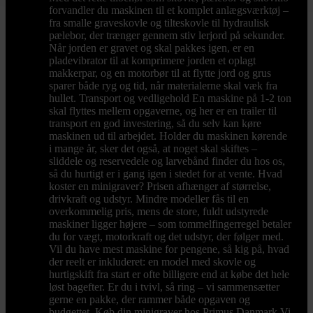
forvandler du maskinen til et komplet anlægsværktøj –
fra smalle graveskovle og tilteskovle til hydraulisk
pælebor, der trænger gennem stiv lerjord på sekunder.
Når jorden er gravet og skal pakkes igen, er en
pladevibrator til at komprimere jorden et oplagt
makkerpar, og en motorbør til at flytte jord og grus
sparer både ryg og tid, når materialerne skal væk fra
hullet. Transport og vedligehold En maskine på 1-2 ton
skal flyttes mellem opgaverne, og her er en trailer til
transport en god investering, så du selv kan køre
maskinen ud til arbejdet. Holder du maskinen kørende
i mange år, sker det også, at noget skal skiftes –
sliddele og reservedele og larvebånd finder du hos os,
så du hurtigt er i gang igen i stedet for at vente. Hvad
koster en minigraver? Prisen afhænger af størrelse,
drivkraft og udstyr. Mindre modeller fås til en
overkommelig pris, mens de store, fuldt udstyrede
maskiner ligger højere – som tommelfingerregel betaler
du for vægt, motorkraft og det udstyr, der følger med.
Vil du have mest maskine for pengene, så kig på, hvad
der reelt er inkluderet: en model med skovle og
hurtigskift fra start er ofte billigere end at købe det hele
løst bagefter. Er du i tvivl, så ring – vi sammensætter
gerne en pakke, der rammer både opgaven og
budgettet. Køb din minigraver hos Primus Danmark Vi