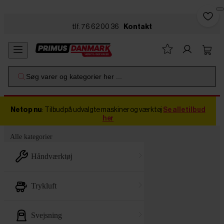
Skip to main content
tlf. 76 62 00 36
Kontakt
Søg varer og kategorier her ...
Netop nu
: Tilbud på udvalgte maskiner og værktøj
Se alle tilbud
her
Alle kategorier
håndværktøj
trykluft
svejsning