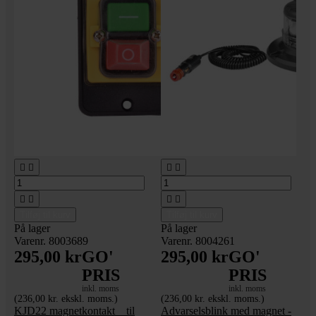








Tilføj til kurv
Tilføj til kurv
På lager
På lager
Varenr. 8003689
Varenr. 8004261
295,00 kr
GO'
295,00 kr
GO'
PRIS
PRIS
inkl. moms
inkl. moms
(236,00 kr. ekskl. moms.)
(236,00 kr. ekskl. moms.)
KJD22 magnetkontakt _ til
Advarselsblink med magnet -