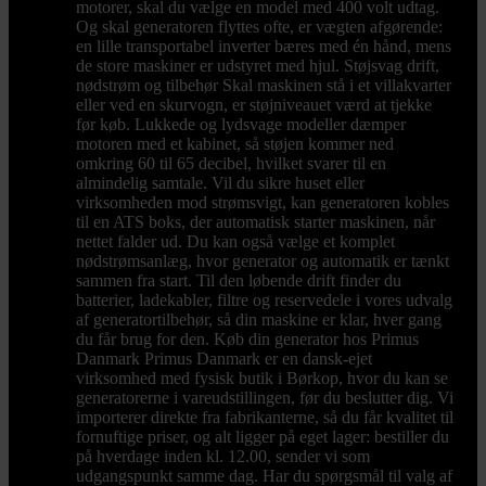
motorer, skal du vælge en model med 400 volt udtag.
Og skal generatoren flyttes ofte, er vægten afgørende:
en lille transportabel inverter bæres med én hånd, mens
de store maskiner er udstyret med hjul. Støjsvag drift,
nødstrøm og tilbehør Skal maskinen stå i et villakvarter
eller ved en skurvogn, er støjniveauet værd at tjekke
før køb. Lukkede og lydsvage modeller dæmper
motoren med et kabinet, så støjen kommer ned
omkring 60 til 65 decibel, hvilket svarer til en
almindelig samtale. Vil du sikre huset eller
virksomheden mod strømsvigt, kan generatoren kobles
til en ATS boks, der automatisk starter maskinen, når
nettet falder ud. Du kan også vælge et komplet
nødstrømsanlæg, hvor generator og automatik er tænkt
sammen fra start. Til den løbende drift finder du
batterier, ladekabler, filtre og reservedele i vores udvalg
af generatortilbehør, så din maskine er klar, hver gang
du får brug for den. Køb din generator hos Primus
Danmark Primus Danmark er en dansk-ejet
virksomhed med fysisk butik i Børkop, hvor du kan se
generatorerne i vareudstillingen, før du beslutter dig. Vi
importerer direkte fra fabrikanterne, så du får kvalitet til
fornuftige priser, og alt ligger på eget lager: bestiller du
på hverdage inden kl. 12.00, sender vi som
udgangspunkt samme dag. Har du spørgsmål til valg af