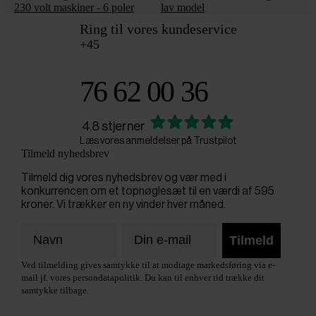
230 volt maskiner - 6 poler
lav model
Ring til vores kundeservice
+45
76 62 00 36
4.8 stjerner
Læs vores anmeldelser på Trustpilot
Tilmeld nyhedsbrev
Tilmeld dig vores nyhedsbrev og vær med i
konkurrencen om et topnøglesæt til en værdi af 595
kroner. Vi trækker en ny vinder hver måned.
Tilmeld
Ved tilmelding gives samtykke til at modtage markedsføring via e-
mail jf. vores persondatapolitik. Du kan til enhver tid trække dit
samtykke tilbage.