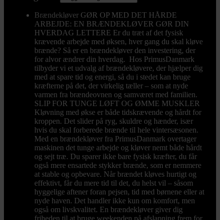
Brændekløver
GØR OP MED DET HÅRDE
ARBEJDE: EN BRÆNDEKLØVER GØR DIN
HVERDAG LETTERE Er du træt af det fysisk
krævende arbejde med øksen, hver gang du skal kløve
brænde? Så er en brændekløver den investering, der
for alvor ændrer din hverdag. Hos PrimusDanmark
tilbyder vi et udvalg af brændekløvere, der hjælper dig
med at spare tid og energi, så du i stedet kan bruge
kræfterne på det, der virkelig tæller – som at nyde
varmen fra brændeovnen og samværet med familien.
SLIP FOR TUNGE LØFT OG ØMME MUSKLER
Kløvning med økse er både tidskrævende og hårdt for
kroppen. Det slider på ryg, skuldre og hænder, især
hvis du skal forberede brænde til hele vintersæsonen.
Med en brændekløver fra PrimusDanmark overtager
maskinen det tunge arbejde og kløver nemt både hårdt
og sejt træ. Du sparer ikke bare fysisk kræfter, du får
også mere ensartede stykker brænde, som er nemmere
at stable og opbevare. Når brændet kløves hurtigt og
effektivt, får du mere tid til det, du helst vil – såsom
hyggelige aftener foran pejsen, tid med børnene eller at
nyde haven. Det handler ikke kun om komfort, men
også om livskvalitet. En brændekløver giver dig
friheden til at bruge weekenden på afslapning frem for