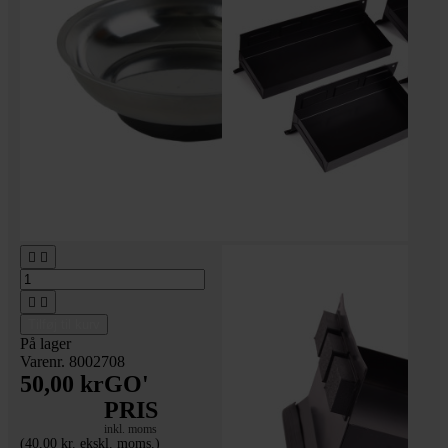




Tilføj til kurv
På lager
Varenr. 8002708
50,00 kr
GO'
PRIS
inkl. moms
(40,00 kr. ekskl. moms.)