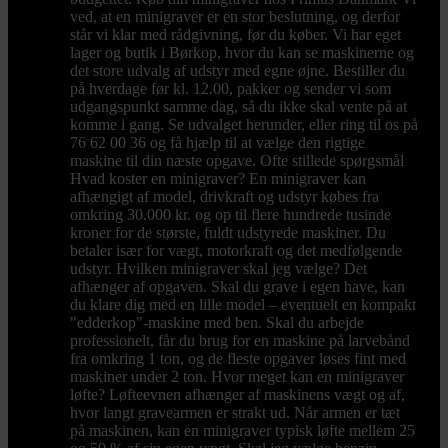
ved, at en minigraver er en stor beslutning, og derfor
står vi klar med rådgivning, før du køber. Vi har eget
lager og butik i Børkop, hvor du kan se maskinerne og
det store udvalg af udstyr med egne øjne. Bestiller du
på hverdage før kl. 12.00, pakker og sender vi som
udgangspunkt samme dag, så du ikke skal vente på at
komme i gang. Se udvalget herunder, eller ring til os på
76 62 00 36 og få hjælp til at vælge den rigtige
maskine til din næste opgave. Ofte stillede spørgsmål
Hvad koster en minigraver? En minigraver kan
afhængigt af model, drivkraft og udstyr købes fra
omkring 30.000 kr. og op til flere hundrede tusinde
kroner for de største, fuldt udstyrede maskiner. Du
betaler især for vægt, motorkraft og det medfølgende
udstyr. Hvilken minigraver skal jeg vælge? Det
afhænger af opgaven. Skal du grave i egen have, kan
du klare dig med en lille model – eventuelt en kompakt
"edderkop"-maskine med ben. Skal du arbejde
professionelt, får du brug for en maskine på larvebånd
fra omkring 1 ton, og de fleste opgaver løses fint med
maskiner under 2 ton. Hvor meget kan en minigraver
løfte? Løfteevnen afhænger af maskinens vægt og af,
hvor langt gravearmen er strakt ud. Når armen er tæt
på maskinen, kan en minigraver typisk løfte mellem 25