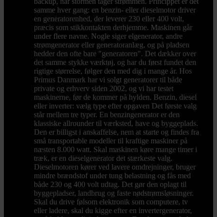
backup, når stormen tager strømmen. Princippet er det
samme hver gang: en benzin- eller dieselmotor driver
en generatorenhed, der leverer 230 eller 400 volt,
præcis som stikkontakten derhjemme. Maskinen går
under flere navne. Nogle siger elgenerator, andre
strømgenerator eller generatoranlæg, og på pladsen
hedder den ofte bare "generatoren". Det dækker over
det samme stykke værktøj, og har du først fundet den
rigtige størrelse, følger den med dig i mange år. Hos
Primus Danmark har vi solgt generatorer til både
private og erhverv siden 2002, og vi har testet
maskinerne, før de kommer på hylden. Benzin, diesel
eller inverter: vælg type efter opgaven Det første valg
står mellem tre typer. En benzingenerator er den
klassiske allrounder til værksted, have og byggeplads.
Den er billigst i anskaffelse, nem at starte og findes fra
små transportable modeller til kraftige maskiner på
næsten 8.000 watt. Skal maskinen køre mange timer i
træk, er en dieselgenerator det stærkeste valg.
Dieselmotoren kører ved lavere omdrejninger, bruger
mindre brændstof under tung belastning og fås med
både 230 og 400 volt udtag. Det gør den oplagt til
byggepladser, landbrug og faste nødstrømsløsninger.
Skal du drive følsom elektronik som computere, tv
eller ladere, skal du kigge efter en invertergenerator,