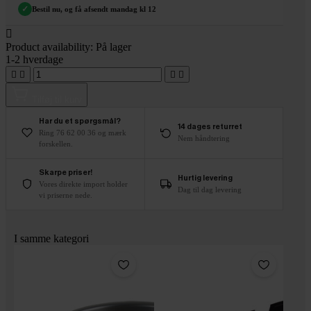
✓
Bestil nu, og få afsendt mandag kl 12

Product availability:
På lager
1-2 hverdage




Tilføj til kurv
Har du et spørgsmål?
14 dages returret
Ring 76 62 00 36 og mærk
Nem håndtering
forskellen.
Skarpe priser!
Hurtig levering
Vores direkte import holder
Dag til dag levering
vi priserne nede.
I samme kategori