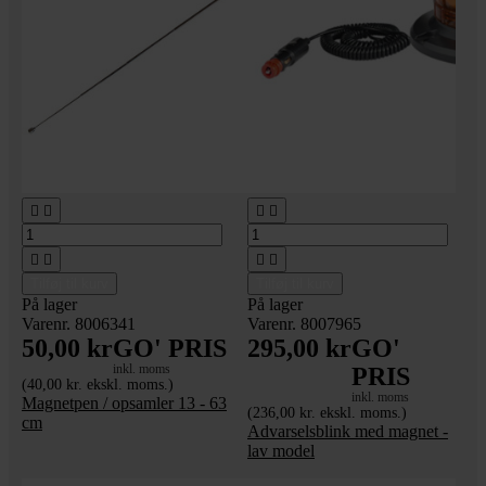








Tilføj til kurv
Tilføj til kurv
På lager
På lager
Varenr. 8006341
Varenr. 8007965
50,00 kr
GO' PRIS
295,00 kr
GO'
inkl. moms
PRIS
(40,00 kr. ekskl. moms.)
inkl. moms
Magnetpen / opsamler 13 - 63
(236,00 kr. ekskl. moms.)
cm
Advarselsblink med magnet -
lav model