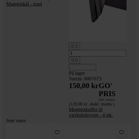
Magnetskål - rund




Tilføj til kurv
På lager
Varenr. 8007673
150,00 kr
GO'
PRIS
inkl. moms
(120,00 kr. ekskl. moms.)
Magnetskuffer til
værkstedsvogn - 4 stk.
Sete varer