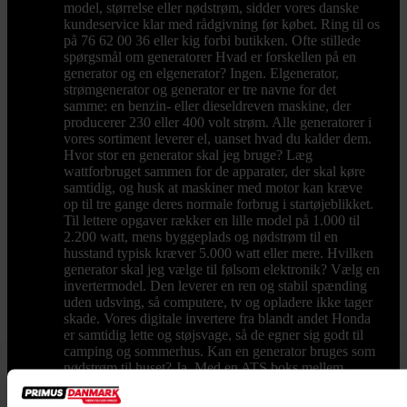
model, størrelse eller nødstrøm, sidder vores danske
kundeservice klar med rådgivning før købet. Ring til os
på 76 62 00 36 eller kig forbi butikken. Ofte stillede
spørgsmål om generatorer Hvad er forskellen på en
generator og en elgenerator? Ingen. Elgenerator,
strømgenerator og generator er tre navne for det
samme: en benzin- eller dieseldreven maskine, der
producerer 230 eller 400 volt strøm. Alle generatorer i
vores sortiment leverer el, uanset hvad du kalder dem.
Hvor stor en generator skal jeg bruge? Læg
wattforbruget sammen for de apparater, der skal køre
samtidig, og husk at maskiner med motor kan kræve
op til tre gange deres normale forbrug i startøjeblikket.
Til lettere opgaver rækker en lille model på 1.000 til
2.200 watt, mens byggeplads og nødstrøm til en
husstand typisk kræver 5.000 watt eller mere. Hvilken
generator skal jeg vælge til følsom elektronik? Vælg en
invertermodel. Den leverer en ren og stabil spænding
uden udsving, så computere, tv og opladere ikke tager
skade. Vores digitale invertere fra blandt andet Honda
er samtidig lette og støjsvage, så de egner sig godt til
camping og sommerhus. Kan en generator bruges som
nødstrøm til huset? Ja. Med en ATS boks mellem
elnettet og generatoren starter maskinen automatisk ved
strømsvigt og slukker igen, når nettet vender tilbage.