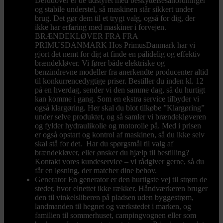
Derudover er de udstyret med beskyttelsesanordninger
og stabile understel, så maskinen står sikkert under
brug. Det gør dem til et trygt valg, også for dig, der
ikke har erfaring med maskiner i forvejen.
BRÆNDEKLØVER FRA FRA
PRIMUSDANMARK Hos PrimusDanmark har vi
gjort det nemt for dig at finde en pålidelig og effektiv
brændekløver. Vi fører både elektriske og
benzindrevne modeller fra anerkendte producenter altid
til konkurrencedygtige priser. Bestiller du inden kl. 12
på en hverdag, sender vi den samme dag, så du hurtigt
kan komme i gang. Som en ekstra service tilbyder vi
også klargøring. Her skal du blot tilkøbe ”Klargøring”
under selve produktet, og så samler vi brændekløveren
og fylder hydraulikolie og motorolie på. Med i prisen
er også opstart og kontrol af maskinen, så du ikke selv
skal stå for det. Har du spørgsmål til valg af
brændekløver, eller ønsker du hjælp til bestilling?
Kontakt vores kundeservice – vi rådgiver gerne, så du
får en løsning, der matcher dine behov.
Generator
En generator er den hurtigste vej til strøm de
steder, hvor elnettet ikke rækker. Håndværkeren bruger
den til vinkelsliberen på pladsen uden byggestrøm,
landmanden til hegnet og værkstedet i marken, og
familien til sommerhuset, campingvognen eller som