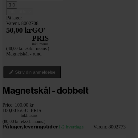


Tilføj til kurv
På lager
Varenr. 8002708
50,00 kr
GO'
PRIS
inkl. moms
(40,00 kr. ekskl. moms.)
Magnetskål - rund
Skriv din anmeldelse
Magnetskål - dobbelt
Price:
100,00 kr
100,00 kr
GO' PRIS
inkl. moms
(80,00 kr. ekskl. moms.)
Varenr. 8002773
På lager, leveringstid er
1-2 hverdage