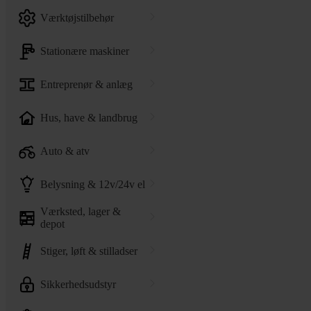
værktøjstilbehør
stationære maskiner
entreprenør & anlæg
hus, have & landbrug
auto & atv
belysning & 12v/24v el
værksted, lager &
depot
stiger, løft & stilladser
sikkerhedsudstyr