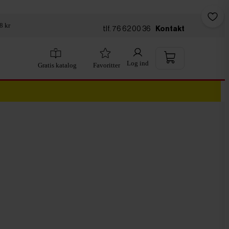
8 kr
tlf. 76 62 00 36
Kontakt
Log ind
Gratis katalog
Favoritter