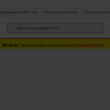
Lagerførende på 4000+ varer
Salg til private & erhverv
Levering fra kun 4
Søg varer og kategorier her ...
Netop nu
: Tilbud på udvalgte maskiner og værktøj
Se alle tilbud her