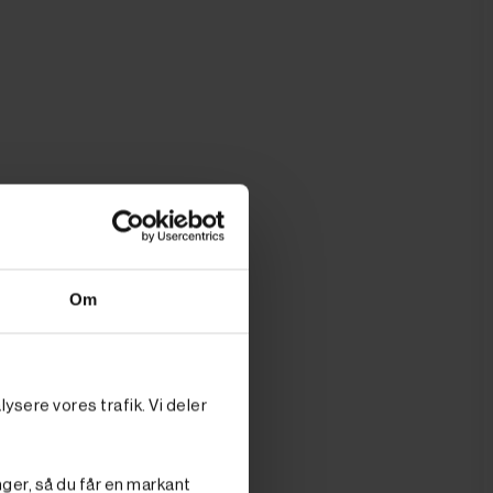
Om
ysere vores trafik. Vi deler
nger, så du får en markant