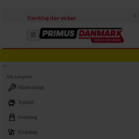
Skip to main content
Værktøj der virker
Alle kategorier
håndværktøj
trykluft
svejsning
elværktøj