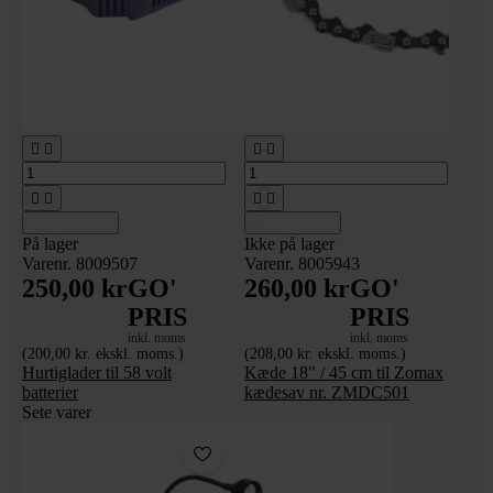








Tilføj til kurv
Tilføj til kurv
På lager
Ikke på lager
Varenr. 8009507
Varenr. 8005943
250,00 kr
GO'
260,00 kr
GO'
PRIS
PRIS
inkl. moms
inkl. moms
(200,00 kr. ekskl. moms.)
(208,00 kr. ekskl. moms.)
Hurtiglader til 58 volt
Kæde 18" / 45 cm til Zomax
batterier
kædesav nr. ZMDC501
Sete varer