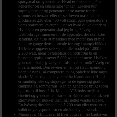
spørgsmål om generatorer Hvad er forskellen på en
generator og en elgenerator? Ingen. Elgenerator,
strømgenerator og generator er tre navne for det
samme: en benzin- eller dieseldreven maskine, der
producerer 230 eller 400 volt strøm. Alle generatorer i
vores sortiment leverer el, uanset hvad du kalder dem.
Hvor stor en generator skal jeg bruge? Læg
wattforbruget sammen for de apparater, der skal køre
samtidig, og husk at maskiner med motor kan kræve
op til tre gange deres normale forbrug i startøjeblikket.
Til lettere opgaver rækker en lille model på 1.000 til
2.200 watt, mens byggeplads og nødstrøm til en
husstand typisk kræver 5.000 watt eller mere. Hvilken
generator skal jeg vælge til følsom elektronik? Vælg en
invertermodel. Den leverer en ren og stabil spænding
uden udsving, så computere, tv og opladere ikke tager
skade. Vores digitale invertere fra blandt andet Honda
er samtidig lette og støjsvage, så de egner sig godt til
camping og sommerhus. Kan en generator bruges som
nødstrøm til huset? Ja. Med en ATS boks mellem
elnettet og generatoren starter maskinen automatisk ved
strømsvigt og slukker igen, når nettet vender tilbage.
En lydsvag dieselmodel på 5.200 watt eller mere er et
solidt udgangspunkt for en almindelig husstand.
Minigraver
Minigraver til hver opgave – fra baghaven