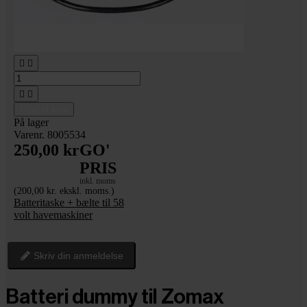




Tilføj til kurv
På lager
Varenr. 8005534
250,00 kr
GO'
PRIS
inkl. moms
(200,00 kr. ekskl. moms.)
Batteritaske + bælte til 58
volt havemaskiner
Skriv din anmeldelse
Batteri dummy til Zomax