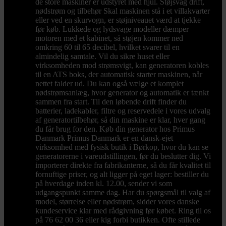
de store maskiner er udstyret med hjul. Støjsvag drift,
nødstrøm og tilbehør Skal maskinen stå i et villakvarter
eller ved en skurvogn, er støjniveauet værd at tjekke
før køb. Lukkede og lydsvage modeller dæmper
motoren med et kabinet, så støjen kommer ned
omkring 60 til 65 decibel, hvilket svarer til en
almindelig samtale. Vil du sikre huset eller
virksomheden mod strømsvigt, kan generatoren kobles
til en ATS boks, der automatisk starter maskinen, når
nettet falder ud. Du kan også vælge et komplet
nødstrømsanlæg, hvor generator og automatik er tænkt
sammen fra start. Til den løbende drift finder du
batterier, ladekabler, filtre og reservedele i vores udvalg
af generatortilbehør, så din maskine er klar, hver gang
du får brug for den. Køb din generator hos Primus
Danmark Primus Danmark er en dansk-ejet
virksomhed med fysisk butik i Børkop, hvor du kan se
generatorerne i vareudstillingen, før du beslutter dig. Vi
importerer direkte fra fabrikanterne, så du får kvalitet til
fornuftige priser, og alt ligger på eget lager: bestiller du
på hverdage inden kl. 12.00, sender vi som
udgangspunkt samme dag. Har du spørgsmål til valg af
model, størrelse eller nødstrøm, sidder vores danske
kundeservice klar med rådgivning før købet. Ring til os
på 76 62 00 36 eller kig forbi butikken. Ofte stillede