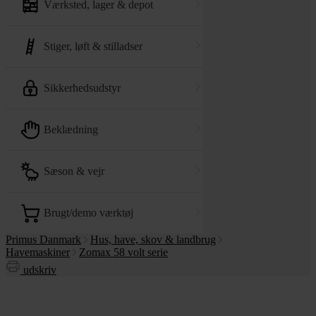
værksted, lager & depot
stiger, løft & stilladser
sikkerhedsudstyr
beklædning
sæson & vejr
brugt/demo værktøj
Primus Danmark
Hus, have, skov & landbrug
Havemaskiner
Zomax 58 volt serie
udskriv