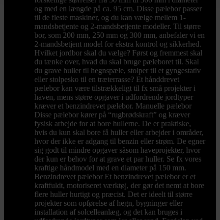
og med en længde på ca. 95 cm. Disse pælebor passer
til de fleste maskiner, og du kan vælge mellem 1-
mandsbetjente og 2-mandsbetjente modeller. Til større
bor, som 200 mm, 250 mm og 300 mm, anbefaler vi en
2-mandsbetjent model for ekstra kontrol og sikkerhed.
Hvilket jordbor skal du vælge? Først og fremmest skal
du tænke over, hvad du skal bruge pæleboret til. Skal
du grave huller til hegnspæle, stolper til et gyngestativ
eller stolpesko til en træterrasse? Et hånddrevet
pælebor kan være tilstrækkeligt til fx små projekter i
haven, mens større opgaver i udfordrende jordtyper
kræver et benzindrevet pælebor. Manuelle pælebor
Disse pælebor kører på “rugbrødskraft” og kræver
fysisk arbejde for at bore hullerne. De er praktiske,
hvis du kun skal bore få huller eller arbejder i områder,
hvor der ikke er adgang til benzin eller strøm. De egner
sig godt til mindre opgaver såsom haveprojekter, hvor
der kun er behov for at grave et par huller. Se fx vores
kraftige håndmodel med en diameter på 150 mm.
Benzindrevet pælebor Et benzindrevet pælebor er et
kraftfuldt, motoriseret værktøj, der gør det nemt at bore
flere huller hurtigt og præcist. Det er ideelt til større
projekter som opførelse af hegn, bygninger eller
installation af solcelleanlæg, og det kan bruges i