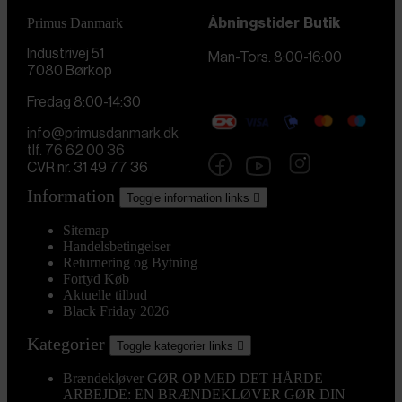
Primus Danmark
Åbningstider
Butik
Industrivej 51
Man-Tors. 8:00-16:00
7080 Børkop
Fredag 8:00-14:30
info@primusdanmark.dk
tlf. 76 62 00 36
CVR nr. 31 49 77 36
Information
Toggle information links

Sitemap
Handelsbetingelser
Returnering og Bytning
Fortyd Køb
Aktuelle tilbud
Black Friday 2026
Kategorier
Toggle kategorier links

Brændekløver
GØR OP MED DET HÅRDE
ARBEJDE: EN BRÆNDEKLØVER GØR DIN