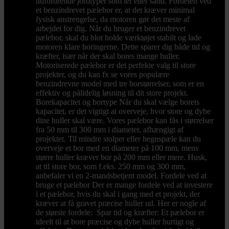
udfordrende jordtyper som ler eller sand. Fordelen ved
et benzindrevet pælebor er, at det kræver minimal
fysisk anstrengelse, da motoren gør det meste af
arbejdet for dig. Når du bruger et benzindrevet
pælebor, skal du blot holde værktøjet stabilt og lade
motoren klare boringerne. Dette sparer dig både tid og
kræfter, især når der skal bores mange huller.
Motoriserede pælebor er det perfekte valg til store
projekter, og du kan fx se vores populære
benzindrevne model med tre borstørrelser, som er en
effektiv og pålidelig løsning til dit store projekt.
Borekapacitet og bortype Når du skal vælge borets
kapacitet, er det vigtigt at overveje, hvor store og dybe
dine huller skal være. Vores pælebor kan fås i størrelser
fra 50 mm til 300 mm i diameter, afhængigt af
projektet. Til mindre stolper eller hegnspæle kan du
overveje et bor med en diameter på 100 mm, mens
større huller kræver bor på 200 mm eller mere. Husk,
at til store bor, som f.eks. 250 mm og 300 mm,
anbefaler vi en 2-mandsbetjent model. Fordele ved at
bruge et pælebor Der er mange fordele ved at investere
i et pælebor, hvis du skal i gang med et projekt, der
kræver at få gravet præcise huller ud. Her er nogle af
de største fordele: Spar tid og kræfter: Et pælebor er
ideelt til at bore præcise og dybe huller hurtigt og