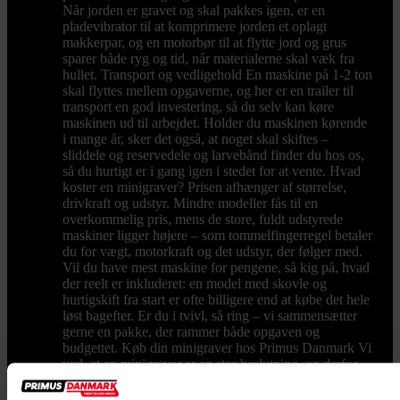
Når jorden er gravet og skal pakkes igen, er en
pladevibrator til at komprimere jorden et oplagt
makkerpar, og en motorbør til at flytte jord og grus
sparer både ryg og tid, når materialerne skal væk fra
hullet. Transport og vedligehold En maskine på 1-2 ton
skal flyttes mellem opgaverne, og her er en trailer til
transport en god investering, så du selv kan køre
maskinen ud til arbejdet. Holder du maskinen kørende
i mange år, sker det også, at noget skal skiftes –
sliddele og reservedele og larvebånd finder du hos os,
så du hurtigt er i gang igen i stedet for at vente. Hvad
koster en minigraver? Prisen afhænger af størrelse,
drivkraft og udstyr. Mindre modeller fås til en
overkommelig pris, mens de store, fuldt udstyrede
maskiner ligger højere – som tommelfingerregel betaler
du for vægt, motorkraft og det udstyr, der følger med.
Vil du have mest maskine for pengene, så kig på, hvad
der reelt er inkluderet: en model med skovle og
hurtigskift fra start er ofte billigere end at købe det hele
løst bagefter. Er du i tvivl, så ring – vi sammensætter
gerne en pakke, der rammer både opgaven og
budgettet. Køb din minigraver hos Primus Danmark Vi
ved, at en minigraver er en stor beslutning, og derfor
står vi klar med rådgivning, før du køber. Vi har eget
lager og butik i Børkop, hvor du kan se maskinerne og