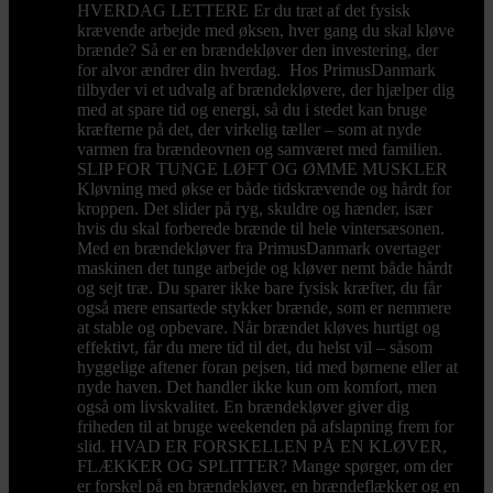
HVERDAG LETTERE Er du træt af det fysisk
krævende arbejde med øksen, hver gang du skal kløve
brænde? Så er en brændekløver den investering, der
for alvor ændrer din hverdag. Hos PrimusDanmark
tilbyder vi et udvalg af brændekløvere, der hjælper dig
med at spare tid og energi, så du i stedet kan bruge
kræfterne på det, der virkelig tæller – som at nyde
varmen fra brændeovnen og samværet med familien.
SLIP FOR TUNGE LØFT OG ØMME MUSKLER
Kløvning med økse er både tidskrævende og hårdt for
kroppen. Det slider på ryg, skuldre og hænder, især
hvis du skal forberede brænde til hele vintersæsonen.
Med en brændekløver fra PrimusDanmark overtager
maskinen det tunge arbejde og kløver nemt både hårdt
og sejt træ. Du sparer ikke bare fysisk kræfter, du får
også mere ensartede stykker brænde, som er nemmere
at stable og opbevare. Når brændet kløves hurtigt og
effektivt, får du mere tid til det, du helst vil – såsom
hyggelige aftener foran pejsen, tid med børnene eller at
nyde haven. Det handler ikke kun om komfort, men
også om livskvalitet. En brændekløver giver dig
friheden til at bruge weekenden på afslapning frem for
slid. HVAD ER FORSKELLEN PÅ EN KLØVER,
FLÆKKER OG SPLITTER? Mange spørger, om der
er forskel på en brændekløver, en brændeflækker og en