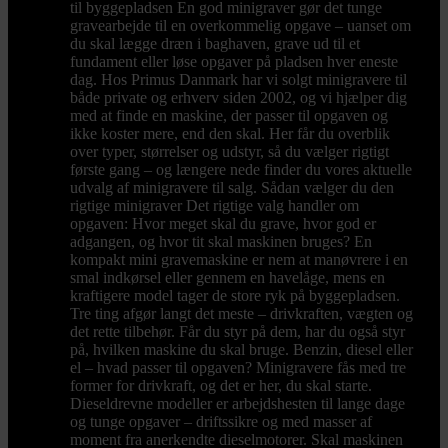
til byggepladsen En god minigraver gør det tunge
gravearbejde til en overkommelig opgave – uanset om
du skal lægge dræn i baghaven, grave ud til et
fundament eller løse opgaver på pladsen hver eneste
dag. Hos Primus Danmark har vi solgt minigravere til
både private og erhverv siden 2002, og vi hjælper dig
med at finde en maskine, der passer til opgaven og
ikke koster mere, end den skal. Her får du overblik
over typer, størrelser og udstyr, så du vælger rigtigt
første gang – og længere nede finder du vores aktuelle
udvalg af minigravere til salg. Sådan vælger du den
rigtige minigraver Det rigtige valg handler om
opgaven: Hvor meget skal du grave, hvor god er
adgangen, og hvor tit skal maskinen bruges? En
kompakt mini gravemaskine er nem at manøvrere i en
smal indkørsel eller gennem en havelåge, mens en
kraftigere model tager de store ryk på byggepladsen.
Tre ting afgør langt det meste – drivkraften, vægten og
det rette tilbehør. Får du styr på dem, har du også styr
på, hvilken maskine du skal bruge. Benzin, diesel eller
el – hvad passer til opgaven? Minigravere fås med tre
former for drivkraft, og det er her, du skal starte.
Dieseldrevne modeller er arbejdshesten til lange dage
og tunge opgaver – driftssikre og med masser af
moment fra anerkendte dieselmotorer. Skal maskinen