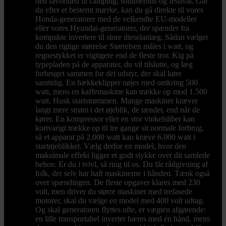
den favoritten til camping, sommerhus og festival. Går
du efter et bestemt mærke, kan du gå direkte til vores
Honda-generatorer med de velkendte EU-modeller
eller vores Hyundai-generatorer, der spænder fra
kompakte invertere til store dieselanlæg. Sådan vælger
du den rigtige størrelse Størrelsen måles i watt, og
regnestykket er vigtigere end de fleste tror. Kig på
typepladen på de apparater, du vil tilslutte, og læg
forbruget sammen for det udstyr, der skal køre
samtidig. En hækkeklipper nøjes med omkring 500
watt, mens en kaffemaskine kan trække op mod 1.500
watt. Husk startstrømmen. Mange maskiner kræver
langt mere strøm i det øjeblik, de tænder, end når de
kører. En kompressor eller en stor vinkelsliber kan
kortvarigt trække op til tre gange sit normale forbrug,
så et apparat på 2.000 watt kan kræve 6.000 watt i
startøjeblikket. Vælg derfor en model, hvor den
maksimale effekt ligger et godt stykke over dit samlede
behov. Er du i tvivl, så ring til os. Du får rådgivning af
folk, der selv har haft maskinerne i hånden. Tænk også
over spændingen. De fleste opgaver klares med 230
volt, men driver du større maskiner med trefasede
motorer, skal du vælge en model med 400 volt udtag.
Og skal generatoren flyttes ofte, er vægten afgørende:
en lille transportabel inverter bæres med én hånd, mens