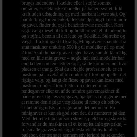
bruges indendørs, i kældre eller i støjfølsomme
områder, er elektriske modeller på batteri svaret: fuld
kraft uden udstødning og med markant lavere støj. Og
har du brug for en enkel, fleksibel løsning til de mindre
opgaver, finder du også benzindrevne modeller. Kort
sagt: vælg diesel til drift og holdbarhed, el til indendørs
og støjfrit, benzin til det lette og fleksible. Størrelse og
vægt – fra kompakt til kraftig Minigravere spænder fra
små maskiner omkring 500 kg til modeller på op mod
2 ton. Skal du bare grave i egen have, kan du klare dig
med en lille minigraver – nogle helt små modeller har
endda ben som en "edderkop", så de kommer ind, hvor
pladsen er trang. Skal du arbejde professionelt, er en
maskine på larvebånd fra omkring 1 ton og opefter det
rigtige valg, og langt de fleste opgaver kan løses med
maskiner under 2 ton. Leder du efter en mini
rendegraver eller en af de mindre gravemaskiner til
både grave- og læsseopgaver, hjælper vi dig gerne med
at ramme den rigtige vægtklasse til netop dit behov.
Tilbehør og udstyr, der gør arbejdet nemmere En
minigraver er kun så god som det, du monterer på den.
Med det rette tilbehør som skovle, pælebor og skovklo
forvandler du maskinen til et komplet anlægsværktøj –
fra smalle graveskovle og tilteskovle til hydraulisk
pælebor, der trænger gennem stiv lerjord på sekunder.