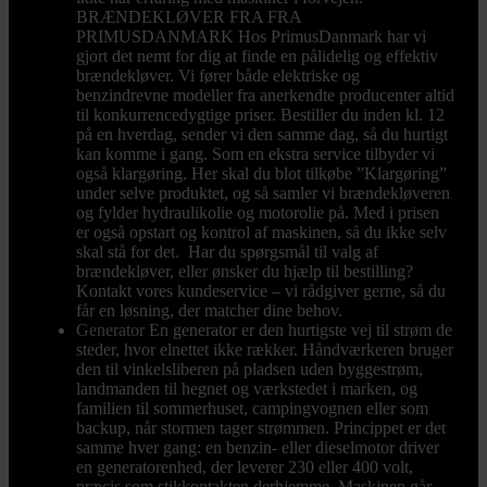
BRÆNDEKLØVER FRA FRA
PRIMUSDANMARK Hos PrimusDanmark har vi
gjort det nemt for dig at finde en pålidelig og effektiv
brændekløver. Vi fører både elektriske og
benzindrevne modeller fra anerkendte producenter altid
til konkurrencedygtige priser. Bestiller du inden kl. 12
på en hverdag, sender vi den samme dag, så du hurtigt
kan komme i gang. Som en ekstra service tilbyder vi
også klargøring. Her skal du blot tilkøbe ”Klargøring”
under selve produktet, og så samler vi brændekløveren
og fylder hydraulikolie og motorolie på. Med i prisen
er også opstart og kontrol af maskinen, så du ikke selv
skal stå for det. Har du spørgsmål til valg af
brændekløver, eller ønsker du hjælp til bestilling?
Kontakt vores kundeservice – vi rådgiver gerne, så du
får en løsning, der matcher dine behov.
Generator
En generator er den hurtigste vej til strøm de
steder, hvor elnettet ikke rækker. Håndværkeren bruger
den til vinkelsliberen på pladsen uden byggestrøm,
landmanden til hegnet og værkstedet i marken, og
familien til sommerhuset, campingvognen eller som
backup, når stormen tager strømmen. Princippet er det
samme hver gang: en benzin- eller dieselmotor driver
en generatorenhed, der leverer 230 eller 400 volt,
præcis som stikkontakten derhjemme. Maskinen går