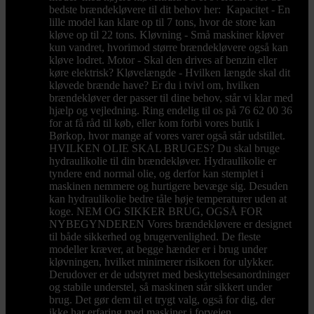
bedste brændekløvere til dit behov her: Kapacitet - En
lille model kan klare op til 7 tons, hvor de store kan
kløve op til 22 tons. Kløvning - Små maskiner kløver
kun vandret, hvorimod større brændekløvere også kan
kløve lodret. Motor - Skal den drives af benzin eller
køre elektrisk? Kløvelængde - Hvilken længde skal dit
kløvede brænde have? Er du i tvivl om, hvilken
brændekløver der passer til dine behov, står vi klar med
hjælp og vejledning. Ring endelig til os på 76 62 00 36
for at få råd til køb, eller kom forbi vores butik i
Børkop, hvor mange af vores varer også står udstillet.
HVILKEN OLIE SKAL BRUGES? Du skal bruge
hydraulikolie til din brændekløver. Hydraulikolie er
tyndere end normal olie, og derfor kan stemplet i
maskinen nemmere og hurtigere bevæge sig. Desuden
kan hydraulikolie bedre tåle høje temperaturer uden at
koge. NEM OG SIKKER BRUG, OGSÅ FOR
NYBEGYNDEREN Vores brændekløvere er designet
til både sikkerhed og brugervenlighed. De fleste
modeller kræver, at begge hænder er i brug under
kløvningen, hvilket minimerer risikoen for ulykker.
Derudover er de udstyret med beskyttelsesanordninger
og stabile understel, så maskinen står sikkert under
brug. Det gør dem til et trygt valg, også for dig, der
ikke har erfaring med maskiner i forvejen.