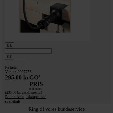




Tilføj til kurv
På lager
Varenr. 8007756
295,00 kr
GO'
PRIS
inkl. moms
(236,00 kr. ekskl. moms.)
Batteri Arbejdslampe med
svanehals
Ring til vores kundeservice