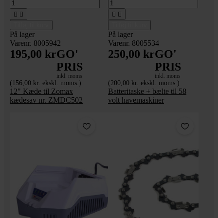




Tilføj til kurv
Tilføj til kurv
På lager
På lager
Varenr. 8005942
Varenr. 8005534
195,00 kr
GO'
250,00 kr
GO'
PRIS
PRIS
inkl. moms
inkl. moms
(156,00 kr. ekskl. moms.)
(200,00 kr. ekskl. moms.)
12" Kæde til Zomax
Batteritaske + bælte til 58
kædesav nr. ZMDC502
volt havemaskiner