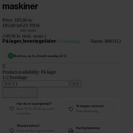
maskiner
Price:
185,00 kr
185,00 kr
GO' PRIS
inkl. moms
(148,00 kr. ekskl. moms.)
Varenr. 8003112
På lager, leveringstid er
1-2 hverdage
✓
Bestil nu, og få afsendt mandag kl 12

Product availability:
På lager
1-2 hverdage




Tilføj til kurv
Har du et spørgsmål?
14 dages returret
Ring 76 62 00 36 og mærk
Nem håndtering
forskellen.
Skarpe priser!
Hurtig levering
Vores direkte import holder
Dag til dag levering