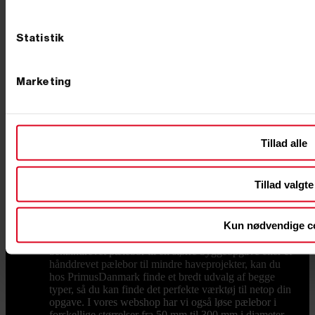
fleksible opgaver. Du kan sammenligne de tre
drivkrafttyper i hver sin kategori her på siden. Hvordan
transporterer jeg en minigraver? De fleste minigravere
Statistik
på op til 2 ton kan transporteres på en kraftig trailer, så
du selv kan køre maskinen ud til opgaven. Vælg en
trailer med tilstrækkelig totalvægt og en god
Marketing
opkørselsrampe til maskinens vægt.
Pælebor
Hos PrimusDanmark finder du pælebor, både
til privat og professionelt brug. Uanset om du har brug
for et benzindrevet pælebor til større projekter eller et
hånddrevet pælebor til mindre opgaver, har vi det rette
Tillad alle
værktøj til dig. Det rette pælebor giver dig præcision
og effektivitet, når du skal grave huller til eksempelvis
hegnspæle, stolper eller plantning af træer. Læs mere
Tillad valgte
om pælebor nederst på siden eller gå på opdagelse
blandt vores produkter. Valg af det rigtige pælebor Når
du vælger et pælebor, er det vigtigt at overveje
Kun nødvendige c
projektets omfang, jordens beskaffenhed og antallet af
huller, der skal graves. Uanset om du skal bruge et
benzindrevet pælebor til en større byggeopgave eller et
hånddrevet pælebor til mindre haveprojekter, kan du
hos PrimusDanmark finde et bredt udvalg af begge
typer, så du kan finde det perfekte værktøj til netop din
opgave. I vores webshop har vi også løse pælebor i
forskellige størrelser fra 50 mm til 300 mm i diameter