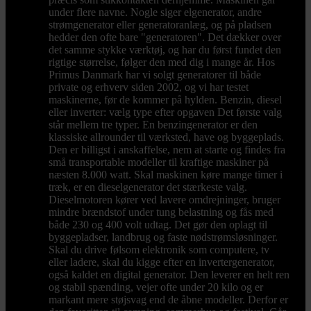
under flere navne. Nogle siger elgenerator, andre
strømgenerator eller generatoranlæg, og på pladsen
hedder den ofte bare "generatoren". Det dækker over
det samme stykke værktøj, og har du først fundet den
rigtige størrelse, følger den med dig i mange år. Hos
Primus Danmark har vi solgt generatorer til både
private og erhverv siden 2002, og vi har testet
maskinerne, før de kommer på hylden. Benzin, diesel
eller inverter: vælg type efter opgaven Det første valg
står mellem tre typer. En benzingenerator er den
klassiske allrounder til værksted, have og byggeplads.
Den er billigst i anskaffelse, nem at starte og findes fra
små transportable modeller til kraftige maskiner på
næsten 8.000 watt. Skal maskinen køre mange timer i
træk, er en dieselgenerator det stærkeste valg.
Dieselmotoren kører ved lavere omdrejninger, bruger
mindre brændstof under tung belastning og fås med
både 230 og 400 volt udtag. Det gør den oplagt til
byggepladser, landbrug og faste nødstrømsløsninger.
Skal du drive følsom elektronik som computere, tv
eller ladere, skal du kigge efter en invertergenerator,
også kaldet en digital generator. Den leverer en helt ren
og stabil spænding, vejer ofte under 20 kilo og er
markant mere støjsvag end de åbne modeller. Derfor er