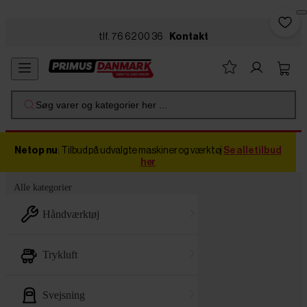
Skip to main content
tlf. 76 62 00 36
Kontakt
Søg varer og kategorier her ...
Netop nu
: Tilbud på udvalgte maskiner og værktøj
Se alle tilbud
her
Alle kategorier
håndværktøj
trykluft
svejsning