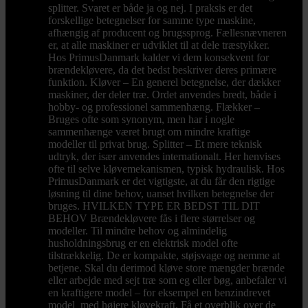
splitter. Svaret er både ja og nej. I praksis er det
forskellige betegnelser for samme type maskine,
afhængig af producent og brugssprog. Fællesnævneren
er, at alle maskiner er udviklet til at dele træstykker.
Hos PrimusDanmark kalder vi dem konsekvent for
brændekløvere, da det bedst beskriver deres primære
funktion. Kløver – En generel betegnelse, der dækker
maskiner, der deler træ. Ordet anvendes bredt, både i
hobby- og professionel sammenhæng. Flækker –
Bruges ofte som synonym, men har i nogle
sammenhænge været brugt om mindre kraftige
modeller til privat brug. Splitter – Et mere teknisk
udtryk, der især anvendes internationalt. Her henvises
ofte til selve kløvemekanismen, typisk hydraulisk. Hos
PrimusDanmark er det vigtigste, at du får den rigtige
løsning til dine behov, uanset hvilken betegnelse der
bruges. HVILKEN TYPE ER BEDST TIL DIT
BEHOV Brændekløvere fås i flere størrelser og
modeller. Til mindre behov og almindelig
husholdningsbrug er en elektrisk model ofte
tilstrækkelig. De er kompakte, støjsvage og nemme at
betjene. Skal du derimod kløve store mængder brænde
eller arbejde med sejt træ som eg eller bøg, anbefaler vi
en kraftigere model – for eksempel en benzindrevet
model med højere kløvekraft. Få et overblik over de