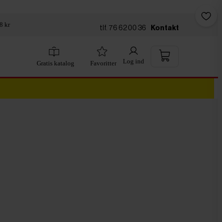
8 kr
tlf. 76 62 00 36
Kontakt
Log ind
Gratis katalog
Favoritter