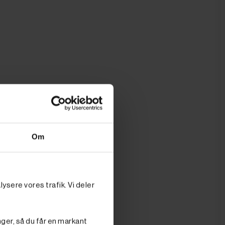
Om
ysere vores trafik. Vi deler
nger, så du får en markant