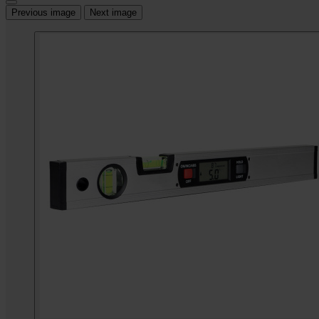
Previous image
Next image