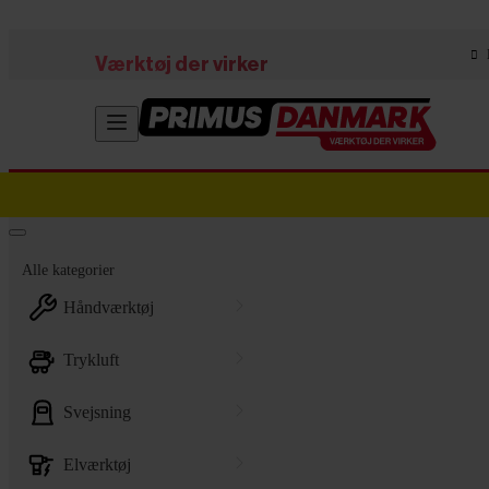
Skip to main content
Værktøj der virker
Alle kategorier
håndværktøj
trykluft
svejsning
elværktøj