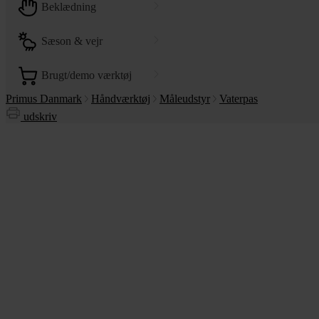
beklædning
sæson & vejr
brugt/demo værktøj
Primus Danmark
Håndværktøj
Måleudstyr
Vaterpas
udskriv