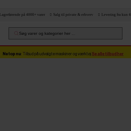
Lagerførende på 4000+ varer
Salg til private & erhverv
Levering fra kun 4
Søg varer og kategorier her ...
Netop nu
: Tilbud på udvalgte maskiner og værktøj
Se alle tilbud her