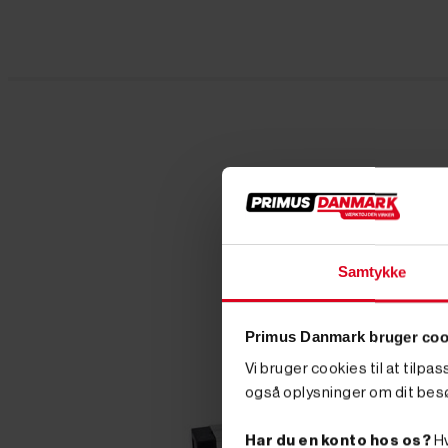
Samtykke
Primus Danmark bruger coo
Vi bruger cookies til at tilpa
også oplysninger om dit bes
Har du en konto hos os?
Hv