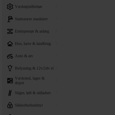
værktøjstilbehør
stationære maskiner
entreprenør & anlæg
hus, have & landbrug
auto & atv
belysning & 12v/24v el
værksted, lager &
depot
stiger, løft & stilladser
sikkerhedsudstyr