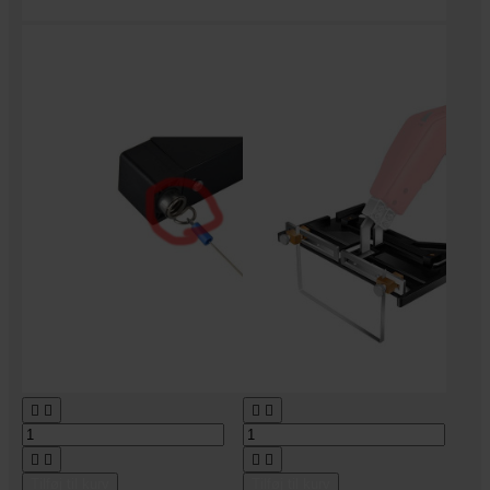








Tilføj til kurv
Tilføj til kurv