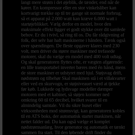
langt mere strøm i det øjeblik, de tænder, end når de
kører. En kompressor eller en stor vinkelsliber kan
kortvarigt trække op til tre gange sit normale forbrug,
så et apparat på 2.000 watt kan kræve 6.000 watt i
startøjeblikket. Vælg derfor en model, hvor den
maksimale effekt ligger et godt stykke over dit samlede
behov. Er du i tvivl, så ring til os. Du får rådgivning af
folk, der selv har haft maskinerne i hånden. Tænk også
over spændingen. De fleste opgaver klares med 230
volt, men driver du større maskiner med trefasede
motorer, skal du vælge en model med 400 volt udtag.
Og skal generatoren flyttes ofte, er vægten afgørende:
en lille transportabel inverter bæres med én hånd, mens
de store maskiner er udstyret med hjul. Støjsvag drift,
nødstrøm og tilbehør Skal maskinen stå i et villakvarter
eller ved en skurvogn, er støjniveauet værd at tjekke
før køb. Lukkede og lydsvage modeller dæmper
motoren med et kabinet, så støjen kommer ned
omkring 60 til 65 decibel, hvilket svarer til en
almindelig samtale. Vil du sikre huset eller
virksomheden mod strømsvigt, kan generatoren kobles
til en ATS boks, der automatisk starter maskinen, når
nettet falder ud. Du kan også vælge et komplet
nødstrømsanlæg, hvor generator og automatik er tænkt
sammen fra start. Til den løbende drift finder du