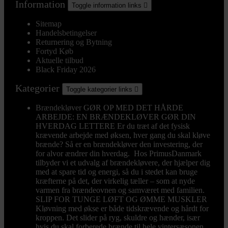
Information
Toggle information links

Sitemap
Handelsbetingelser
Returnering og Bytning
Fortyd Køb
Aktuelle tilbud
Black Friday 2026
Kategorier
Toggle kategorier links

Brændekløver
GØR OP MED DET HÅRDE
ARBEJDE: EN BRÆNDEKLØVER GØR DIN
HVERDAG LETTERE Er du træt af det fysisk
krævende arbejde med øksen, hver gang du skal kløve
brænde? Så er en brændekløver den investering, der
for alvor ændrer din hverdag. Hos PrimusDanmark
tilbyder vi et udvalg af brændekløvere, der hjælper dig
med at spare tid og energi, så du i stedet kan bruge
kræfterne på det, der virkelig tæller – som at nyde
varmen fra brændeovnen og samværet med familien.
SLIP FOR TUNGE LØFT OG ØMME MUSKLER
Kløvning med økse er både tidskrævende og hårdt for
kroppen. Det slider på ryg, skuldre og hænder, især
hvis du skal forberede brænde til hele vintersæsonen.