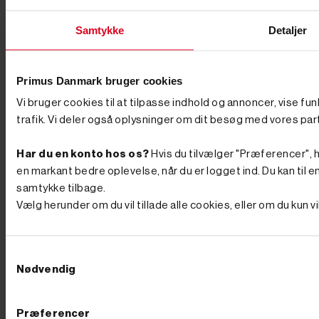
er også opstart og kontrol af maskinen, så du ikke selv
skal stå for det. Har du spørgsmål til valg af
brændekløver, eller ønsker du hjælp til bestilling?
Samtykke
Detaljer
Kontakt vores kundeservice – vi rådgiver gerne, så du
får en løsning, der matcher dine behov.
Generator
En generator er den hurtigste vej til strøm de
steder, hvor elnettet ikke rækker. Håndværkeren bruger
Primus Danmark bruger cookies
den til vinkelsliberen på pladsen uden byggestrøm,
Vi bruger cookies til at tilpasse indhold og annoncer, vise fu
landmanden til hegnet og værkstedet i marken, og
familien til sommerhuset, campingvognen eller som
trafik. Vi deler også oplysninger om dit besøg med vores par
backup, når stormen tager strømmen. Princippet er det
samme hver gang: en benzin- eller dieselmotor driver
Har du en konto hos os?
Hvis du tilvælger "Præferencer", hu
en generatorenhed, der leverer 230 eller 400 volt,
præcis som stikkontakten derhjemme. Maskinen går
en markant bedre oplevelse, når du er logget ind. Du kan til en
under flere navne. Nogle siger elgenerator, andre
samtykke tilbage.
strømgenerator eller generatoranlæg, og på pladsen
Vælg herunder om du vil tillade alle cookies, eller om du kun 
hedder den ofte bare "generatoren". Det dækker over
det samme stykke værktøj, og har du først fundet den
rigtige størrelse, følger den med dig i mange år. Hos
Primus Danmark har vi solgt generatorer til både
Samtykkevalg
private og erhverv siden 2002, og vi har testet
Nødvendig
maskinerne, før de kommer på hylden. Benzin, diesel
eller inverter: vælg type efter opgaven Det første valg
står mellem tre typer. En benzingenerator er den
klassiske allrounder til værksted, have og byggeplads.
Præferencer