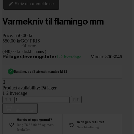
Skriv din anmeldelse
Varmekniv til flamingo mm
Price:
550,00 kr
550,00 kr
GO' PRIS
inkl. moms
(440,00 kr. ekskl. moms.)
Varenr. 8003046
På lager, leveringstid er
1-2 hverdage
✓
Bestil nu, og få afsendt mandag kl 12

Product availability:
På lager
1-2 hverdage




Tilføj til kurv
Har du et spørgsmål?
14 dages returret
Ring 76 62 00 36 og mærk
Nem håndtering
forskellen.