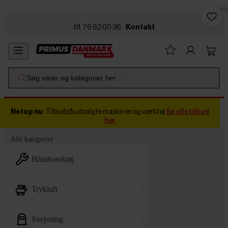
Skip to main content
tlf. 76 62 00 36
Kontakt
Søg varer og kategorier her ...
Netop nu
: Tilbud på udvalgte maskiner og værktøj
Se alle tilbud
her
Alle kategorier
håndværktøj
trykluft
svejsning