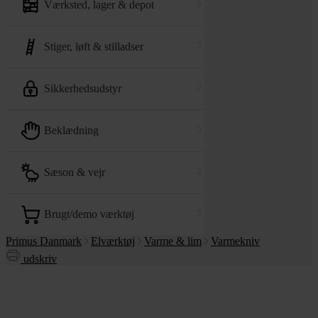
værksted, lager & depot
stiger, løft & stilladser
sikkerhedsudstyr
beklædning
sæson & vejr
brugt/demo værktøj
Primus Danmark
Elværktøj
Varme & lim
Varmekniv
udskriv