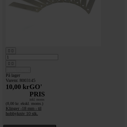




Tilføj til kurv
På lager
Varenr. 8003145
10,00 kr
GO'
PRIS
inkl. moms
(8,00 kr. ekskl. moms.)
Klinger -18 mm - til
hobbykniv 10 stk.