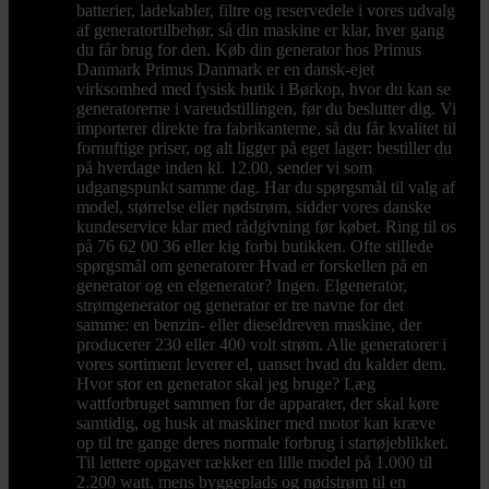
batterier, ladekabler, filtre og reservedele i vores udvalg
af generatortilbehør, så din maskine er klar, hver gang
du får brug for den. Køb din generator hos Primus
Danmark Primus Danmark er en dansk-ejet
virksomhed med fysisk butik i Børkop, hvor du kan se
generatorerne i vareudstillingen, før du beslutter dig. Vi
importerer direkte fra fabrikanterne, så du får kvalitet til
fornuftige priser, og alt ligger på eget lager: bestiller du
på hverdage inden kl. 12.00, sender vi som
udgangspunkt samme dag. Har du spørgsmål til valg af
model, størrelse eller nødstrøm, sidder vores danske
kundeservice klar med rådgivning før købet. Ring til os
på 76 62 00 36 eller kig forbi butikken. Ofte stillede
spørgsmål om generatorer Hvad er forskellen på en
generator og en elgenerator? Ingen. Elgenerator,
strømgenerator og generator er tre navne for det
samme: en benzin- eller dieseldreven maskine, der
producerer 230 eller 400 volt strøm. Alle generatorer i
vores sortiment leverer el, uanset hvad du kalder dem.
Hvor stor en generator skal jeg bruge? Læg
wattforbruget sammen for de apparater, der skal køre
samtidig, og husk at maskiner med motor kan kræve
op til tre gange deres normale forbrug i startøjeblikket.
Til lettere opgaver rækker en lille model på 1.000 til
2.200 watt, mens byggeplads og nødstrøm til en