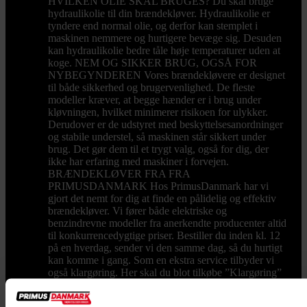
HVILKEN OLIE SKAL BRUGES? Du skal bruge
hydraulikolie til din brændekløver. Hydraulikolie er
tyndere end normal olie, og derfor kan stemplet i
maskinen nemmere og hurtigere bevæge sig. Desuden
kan hydraulikolie bedre tåle høje temperaturer uden at
koge. NEM OG SIKKER BRUG, OGSÅ FOR
NYBEGYNDEREN Vores brændekløvere er designet
til både sikkerhed og brugervenlighed. De fleste
modeller kræver, at begge hænder er i brug under
kløvningen, hvilket minimerer risikoen for ulykker.
Derudover er de udstyret med beskyttelsesanordninger
og stabile understel, så maskinen står sikkert under
brug. Det gør dem til et trygt valg, også for dig, der
ikke har erfaring med maskiner i forvejen.
BRÆNDEKLØVER FRA FRA
PRIMUSDANMARK Hos PrimusDanmark har vi
gjort det nemt for dig at finde en pålidelig og effektiv
brændekløver. Vi fører både elektriske og
benzindrevne modeller fra anerkendte producenter altid
til konkurrencedygtige priser. Bestiller du inden kl. 12
på en hverdag, sender vi den samme dag, så du hurtigt
kan komme i gang. Som en ekstra service tilbyder vi
også klargøring. Her skal du blot tilkøbe ”Klargøring”
under selve produktet, og så samler vi brændekløveren
og fylder hydraulikolie og motorolie på. Med i prisen