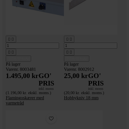








Tilføj til kurv
Tilføj til kurv
På lager
På lager
Varenr. 8003481
Varenr. 8002912
1.495,00 kr
GO'
25,00 kr
GO'
PRIS
PRIS
inkl. moms
inkl. moms
(1.196,00 kr. ekskl. moms.)
(20,00 kr. ekskl. moms.)
Flamingoskærer med
Hobbykniv 18 mm
varmetråd