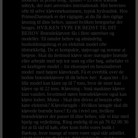
udtryk, der især anvendes internationalt. Her henvises
ofte til selve kløvemekanismen, typisk hydraulisk. Hos
PrimusDanmark er det vigtigste, at du får den rigtige
løsning til dine behov, uanset hvilken betegnelse der
bruges. HVILKEN TYPE ER BEDST TIL DIT
BEHOV Brændekløvere fås i flere størrelser og
modeller. Til mindre behov og almindelig
husholdningsbrug er en elektrisk model ofte
tilstrækkelig. De er kompakte, støjsvage og nemme at
betjene. Skal du derimod kløve store mængder brænde
eller arbejde med sejt træ som eg eller bøg, anbefaler vi
en kraftigere model – for eksempel en benzindrevet
model med højere kløvekraft. Få et overblik over de
bedste brændekløvere til dit behov her: Kapacitet - En
lille model kan klare op til 7 tons, hvor de store kan
kløve op til 22 tons. Kløvning - Små maskiner kløver
kun vandret, hvorimod større brændekløvere også kan
kløve lodret. Motor - Skal den drives af benzin eller
køre elektrisk? Kløvelængde - Hvilken længde skal dit
kløvede brænde have? Er du i tvivl om, hvilken
brændekløver der passer til dine behov, står vi klar med
hjælp og vejledning. Ring endelig til os på 76 62 00 36
for at få råd til køb, eller kom forbi vores butik i
Børkop, hvor mange af vores varer også står udstillet.