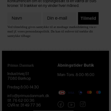
konkurrencen om et topnøglesæt til en værdi af 595
kroner. Vi trækker en ny vinder hver måned.
Tilmeld
Ved tilmelding gives samtykke til at modtage markedsføring via e-
mail jf. vores persondatapolitik. Du kan til enhver tid trække dit
samtykke tilbage.
Primus Danmark
Åbningstider
Butik
Industrivej 51
Man-Tors. 8:00-16:00
7080 Børkop
Fredag 8:00-14:30
info@primusdanmark.dk
tlf. 76 62 00 36
CVR nr. 31 49 77 36