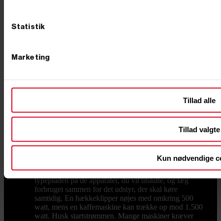
Den er billigst i anskaffelse, nem at starte og findes fra
små transportable modeller til kraftige maskiner på
næsten 8.000 watt. Skal maskinen køre mange timer i
Statistik
træk, er en dieselgenerator det stærkeste valg.
Dieselmotoren kører ved lavere omdrejninger, bruger
mindre brændstof under tung belastning og fås med
både 230 og 400 volt udtag. Det gør den oplagt til
Marketing
byggepladser, landbrug og faste nødstrømsløsninger.
Skal du drive følsom elektronik som computere, tv
eller ladere, skal du kigge efter en invertergenerator,
også kaldet en digital generator. Den leverer en helt ren
Tillad alle
og stabil spænding, vejer ofte under 20 kilo og er
markant mere støjsvag end de åbne modeller. Derfor er
den favoritten til camping, sommerhus og festival. Går
du efter et bestemt mærke, kan du gå direkte til vores
Tillad valgte
Honda-generatorer med de velkendte EU-modeller
eller vores Hyundai-generatorer, der spænder fra
kompakte invertere til store dieselanlæg. Sådan vælger
Kun nødvendige c
du den rigtige størrelse Størrelsen måles i watt, og
regnestykket er vigtigere end de fleste tror. Kig på
typepladen på de apparater, du vil tilslutte, og læg
forbruget sammen for det udstyr, der skal køre
samtidig. En hækkeklipper nøjes med omkring 500
watt, mens en kaffemaskine kan trække op mod 1.500
watt. Husk startstrømmen. Mange maskiner kræver