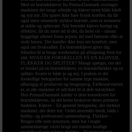
Med en brændekløver fra PrimusDanmark overtager
maskinen det tunge arbejde og kløver nemt både hårdt
og sejt træ. Du sparer ikke bare fysisk kræfter, du får
også mere ensartede stykker brænde, som er nemmere
at stable og opbevare. Når brændet kløves hurtigt og
effektivt, får du mere tid til det, du helst vil – såsom
hyggelige aftener foran pejsen, tid med børnene eller at
nyde haven. Det handler ikke kun om komfort, men
også om livskvalitet. En brændekløver giver dig
friheden til at bruge weekenden på afslapning frem for
slid. HVAD ER FORSKELLEN PÅ EN KLØVER,
FLÆKKER OG SPLITTER? Mange spørger, om der
er forskel på en brændekløver, en brændeflækker og en
splitter. Svaret er både ja og nej. I praksis er det
forskellige betegnelser for samme type maskine,
afhængig af producent og brugssprog. Fællesnævneren
er, at alle maskiner er udviklet til at dele træstykker.
Hos PrimusDanmark kalder vi dem konsekvent for
brændekløvere, da det bedst beskriver deres primære
funktion. Kløver – En generel betegnelse, der dækker
maskiner, der deler træ. Ordet anvendes bredt, både i
hobby- og professionel sammenhæng. Flækker –
Bruges ofte som synonym, men har i nogle
sammenhænge været brugt om mindre kraftige
modeller til privat brug. Splitter – Et mere teknisk