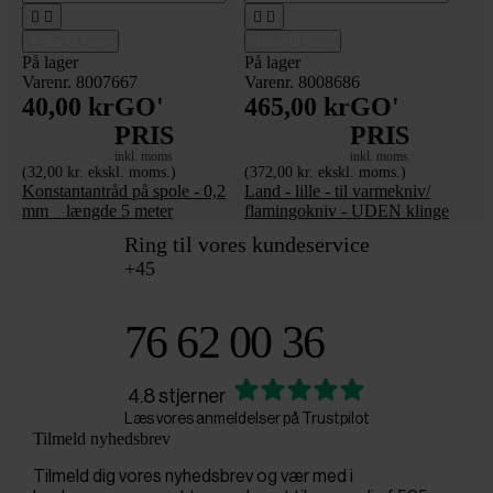




Tilføj til kurv
Tilføj til kurv
På lager
På lager
Varenr. 8007667
Varenr. 8008686
40,00 kr
GO'
465,00 kr
GO'
PRIS
PRIS
inkl. moms
inkl. moms
(32,00 kr. ekskl. moms.)
(372,00 kr. ekskl. moms.)
Konstantantråd på spole - 0,2
Land - lille - til varmekniv/
mm _ længde 5 meter
flamingokniv - UDEN klinge
Ring til vores kundeservice
+45
76 62 00 36
4.8 stjerner
Læs vores anmeldelser på Trustpilot
Tilmeld nyhedsbrev
Tilmeld dig vores nyhedsbrev og vær med i