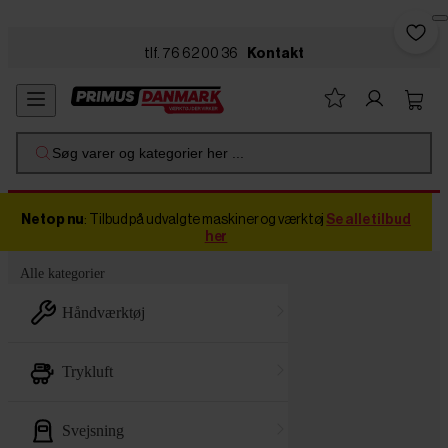
Skip to main content
tlf. 76 62 00 36
Kontakt
Søg varer og kategorier her ...
Netop nu
: Tilbud på udvalgte maskiner og værktøj
Se alle tilbud
her
Alle kategorier
håndværktøj
trykluft
svejsning