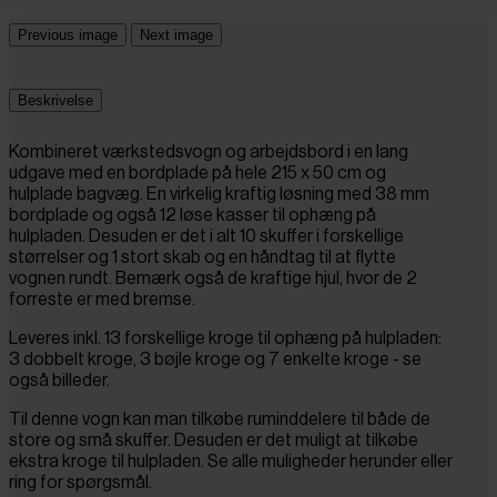
Previous image
Next image
Beskrivelse
Kombineret værkstedsvogn og arbejdsbord i en lang
udgave med en bordplade på hele 215 x 50 cm og
hulplade bagvæg. En virkelig kraftig løsning med 38 mm
bordplade og også 12 løse kasser til ophæng på
hulpladen. Desuden er det i alt 10 skuffer i forskellige
størrelser og 1 stort skab og en håndtag til at flytte
vognen rundt. Bemærk også de kraftige hjul, hvor de 2
forreste er med bremse.
Leveres inkl. 13 forskellige kroge til ophæng på hulpladen:
3 dobbelt kroge, 3 bøjle kroge og 7 enkelte kroge - se
også billeder.
Til denne vogn kan man tilkøbe ruminddelere til både de
store og små skuffer. Desuden er det muligt at tilkøbe
ekstra kroge til hulpladen. Se alle muligheder herunder eller
ring for spørgsmål.