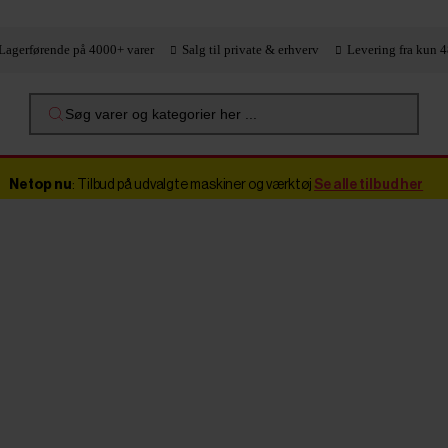
Lagerførende på 4000+ varer
Salg til private & erhverv
Levering fra kun 4
Søg varer og kategorier her ...
Netop nu
: Tilbud på udvalgte maskiner og værktøj
Se alle tilbud her