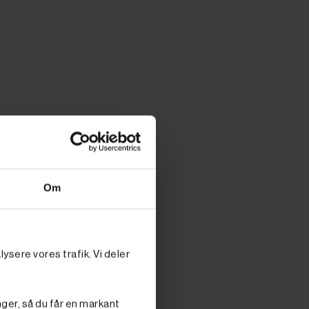
Om
ysere vores trafik. Vi deler
nger, så du får en markant