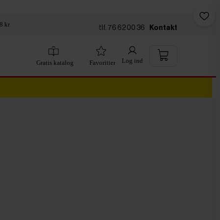
8 kr
tlf. 76 62 00 36
Kontakt
Log ind
Gratis katalog
Favoritter