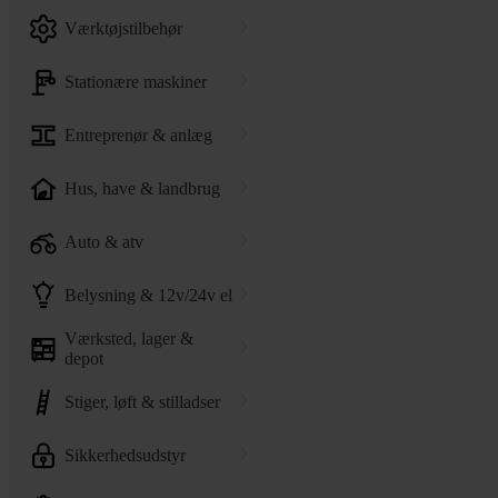
værktøjstilbehør
stationære maskiner
entreprenør & anlæg
hus, have & landbrug
auto & atv
belysning & 12v/24v el
værksted, lager &
depot
stiger, løft & stilladser
sikkerhedsudstyr