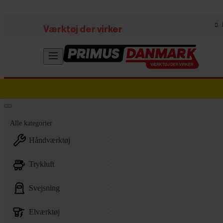
Skip to main content
Værktøj der virker
Alle kategorier
håndværktøj
trykluft
svejsning
elværktøj