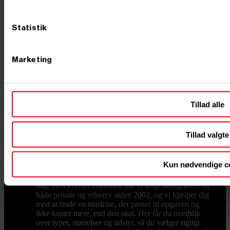
op til tre gange deres normale forbrug i startøjeblikket.
Til lettere opgaver rækker en lille model på 1.000 til
2.200 watt, mens byggeplads og nødstrøm til en
Statistik
husstand typisk kræver 5.000 watt eller mere. Hvilken
generator skal jeg vælge til følsom elektronik? Vælg en
invertermodel. Den leverer en ren og stabil spænding
uden udsving, så computere, tv og opladere ikke tager
Marketing
skade. Vores digitale invertere fra blandt andet Honda
er samtidig lette og støjsvage, så de egner sig godt til
camping og sommerhus. Kan en generator bruges som
nødstrøm til huset? Ja. Med en ATS boks mellem
elnettet og generatoren starter maskinen automatisk ved
Tillad alle
strømsvigt og slukker igen, når nettet vender tilbage.
En lydsvag dieselmodel på 5.200 watt eller mere er et
solidt udgangspunkt for en almindelig husstand.
Tillad valgte
Minigraver
Minigraver til hver opgave – fra baghaven
til byggepladsen En god minigraver gør det tunge
gravearbejde til en overkommelig opgave – uanset om
Kun nødvendige c
du skal lægge dræn i baghaven, grave ud til et
fundament eller løse opgaver på pladsen hver eneste
dag. Hos Primus Danmark har vi solgt minigravere til
både private og erhverv siden 2002, og vi hjælper dig
med at finde en maskine, der passer til opgaven og
ikke koster mere, end den skal. Her får du overblik
over typer, størrelser og udstyr, så du vælger rigtigt