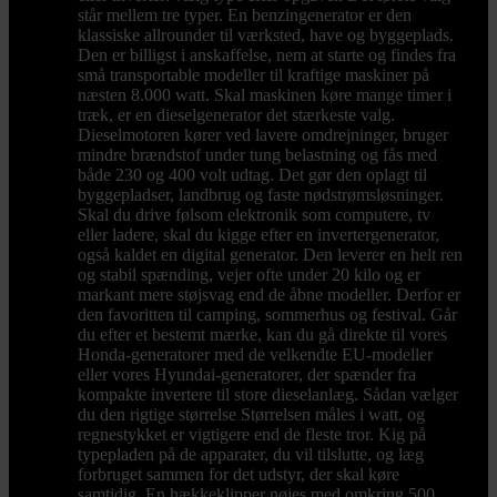
står mellem tre typer. En benzingenerator er den
klassiske allrounder til værksted, have og byggeplads.
Den er billigst i anskaffelse, nem at starte og findes fra
små transportable modeller til kraftige maskiner på
næsten 8.000 watt. Skal maskinen køre mange timer i
træk, er en dieselgenerator det stærkeste valg.
Dieselmotoren kører ved lavere omdrejninger, bruger
mindre brændstof under tung belastning og fås med
både 230 og 400 volt udtag. Det gør den oplagt til
byggepladser, landbrug og faste nødstrømsløsninger.
Skal du drive følsom elektronik som computere, tv
eller ladere, skal du kigge efter en invertergenerator,
også kaldet en digital generator. Den leverer en helt ren
og stabil spænding, vejer ofte under 20 kilo og er
markant mere støjsvag end de åbne modeller. Derfor er
den favoritten til camping, sommerhus og festival. Går
du efter et bestemt mærke, kan du gå direkte til vores
Honda-generatorer med de velkendte EU-modeller
eller vores Hyundai-generatorer, der spænder fra
kompakte invertere til store dieselanlæg. Sådan vælger
du den rigtige størrelse Størrelsen måles i watt, og
regnestykket er vigtigere end de fleste tror. Kig på
typepladen på de apparater, du vil tilslutte, og læg
forbruget sammen for det udstyr, der skal køre
samtidig. En hækkeklipper nøjes med omkring 500