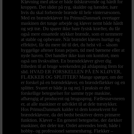
Kløvning med økse er både tidskrævende og hårdt for
kroppen. Det slider på ryg, skuldre og hænder, især
hvis du skal forberede brænde til hele vintersæsonen.
Med en brændekløver fra PrimusDanmark overtager
maskinen det tunge arbejde og kløver nemt både hårdt
og sejt træ. Du sparer ikke bare fysisk kræfter, du får
også mere ensartede stykker brænde, som er nemmere
at stable og opbevare. Når brændet kløves hurtigt og
effektivt, får du mere tid til det, du helst vil – såsom
hyggelige aftener foran pejsen, tid med børnene eller at
nyde haven. Det handler ikke kun om komfort, men
også om livskvalitet. En brændekløver giver dig
friheden til at bruge weekenden på afslapning frem for
slid. HVAD ER FORSKELLEN PÅ EN KLØVER,
FLÆKKER OG SPLITTER? Mange spørger, om der
er forskel på en brændekløver, en brændeflækker og en
splitter. Svaret er både ja og nej. I praksis er det
forskellige betegnelser for samme type maskine,
afhængig af producent og brugssprog. Fællesnævneren
er, at alle maskiner er udviklet til at dele træstykker.
Hos PrimusDanmark kalder vi dem konsekvent for
brændekløvere, da det bedst beskriver deres primære
funktion. Kløver – En generel betegnelse, der dækker
maskiner, der deler træ. Ordet anvendes bredt, både i
hobby- og professionel sammenhæng. Flækker –