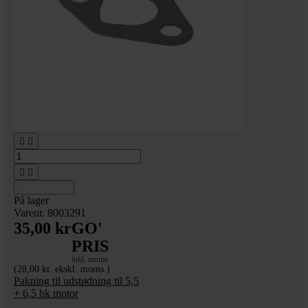




Tilføj til kurv
På lager
Varenr. 8003291
35,00 kr
GO'
PRIS
inkl. moms
(28,00 kr. ekskl. moms.)
Pakning til udstødning til 5,5
+ 6,5 hk motor