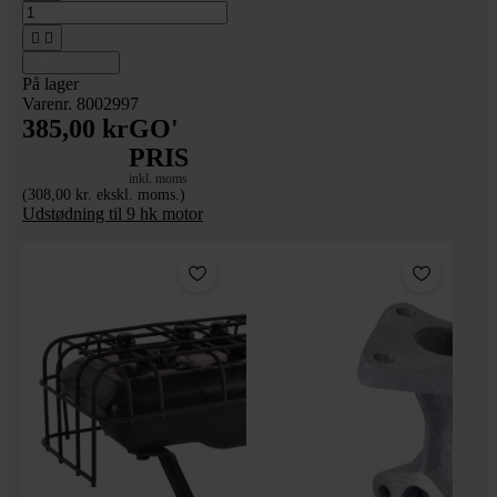


Tilføj til kurv
På lager
Varenr. 8002997
385,00 kr
GO'
PRIS
inkl. moms
(308,00 kr. ekskl. moms.)
Udstødning til 9 hk motor