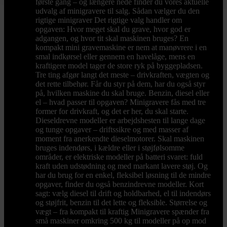
første gang – og længere nede finder du vores aktuelle
udvalg af minigravere til salg. Sådan vælger du den
rigtige minigraver Det rigtige valg handler om
opgaven: Hvor meget skal du grave, hvor god er
adgangen, og hvor tit skal maskinen bruges? En
kompakt mini gravemaskine er nem at manøvrere i en
smal indkørsel eller gennem en havelåge, mens en
kraftigere model tager de store ryk på byggepladsen.
Tre ting afgør langt det meste – drivkraften, vægten og
det rette tilbehør. Får du styr på dem, har du også styr
på, hvilken maskine du skal bruge. Benzin, diesel eller
el – hvad passer til opgaven? Minigravere fås med tre
former for drivkraft, og det er her, du skal starte.
Dieseldrevne modeller er arbejdshesten til lange dage
og tunge opgaver – driftssikre og med masser af
moment fra anerkendte dieselmotorer. Skal maskinen
bruges indendørs, i kældre eller i støjfølsomme
områder, er elektriske modeller på batteri svaret: fuld
kraft uden udstødning og med markant lavere støj. Og
har du brug for en enkel, fleksibel løsning til de mindre
opgaver, finder du også benzindrevne modeller. Kort
sagt: vælg diesel til drift og holdbarhed, el til indendørs
og støjfrit, benzin til det lette og fleksible. Størrelse og
vægt – fra kompakt til kraftig Minigravere spænder fra
små maskiner omkring 500 kg til modeller på op mod