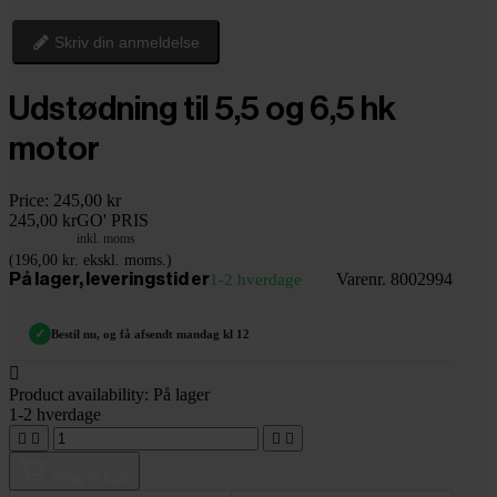
Skriv din anmeldelse
Udstødning til 5,5 og 6,5 hk
motor
Price:
245,00 kr
245,00 kr
GO' PRIS
inkl. moms
(196,00 kr. ekskl. moms.)
Varenr. 8002994
På lager, leveringstid er
1-2 hverdage
✓
Bestil nu, og få afsendt mandag kl 12

Product availability:
På lager
1-2 hverdage




Tilføj til kurv