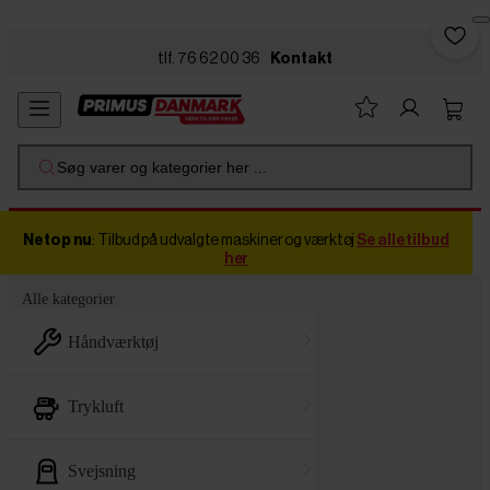
Skip to main content
tlf. 76 62 00 36
Kontakt
Søg varer og kategorier her ...
Netop nu
: Tilbud på udvalgte maskiner og værktøj
Se alle tilbud
her
Alle kategorier
håndværktøj
trykluft
svejsning