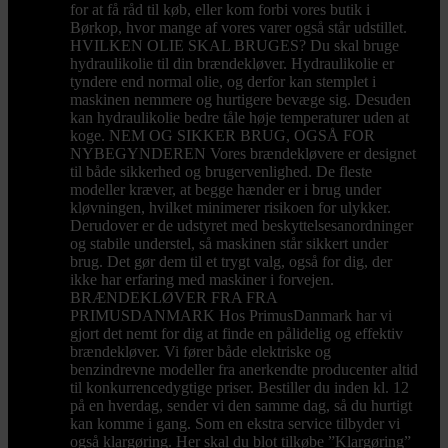
for at få råd til køb, eller kom forbi vores butik i
Børkop, hvor mange af vores varer også står udstillet.
HVILKEN OLIE SKAL BRUGES? Du skal bruge
hydraulikolie til din brændekløver. Hydraulikolie er
tyndere end normal olie, og derfor kan stemplet i
maskinen nemmere og hurtigere bevæge sig. Desuden
kan hydraulikolie bedre tåle høje temperaturer uden at
koge. NEM OG SIKKER BRUG, OGSÅ FOR
NYBEGYNDEREN Vores brændekløvere er designet
til både sikkerhed og brugervenlighed. De fleste
modeller kræver, at begge hænder er i brug under
kløvningen, hvilket minimerer risikoen for ulykker.
Derudover er de udstyret med beskyttelsesanordninger
og stabile understel, så maskinen står sikkert under
brug. Det gør dem til et trygt valg, også for dig, der
ikke har erfaring med maskiner i forvejen.
BRÆNDEKLØVER FRA FRA
PRIMUSDANMARK Hos PrimusDanmark har vi
gjort det nemt for dig at finde en pålidelig og effektiv
brændekløver. Vi fører både elektriske og
benzindrevne modeller fra anerkendte producenter altid
til konkurrencedygtige priser. Bestiller du inden kl. 12
på en hverdag, sender vi den samme dag, så du hurtigt
kan komme i gang. Som en ekstra service tilbyder vi
også klargøring. Her skal du blot tilkøbe ”Klargøring”