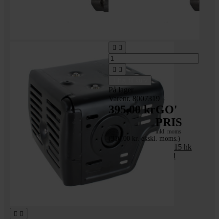




Tilføj til kurv
På lager
Varenr. 8007319
395,00 kr
GO'
PRIS
inkl. moms
(316,00 kr. ekskl. moms.)
Udstødning til 13 og 15 hk
motor - med manifold

