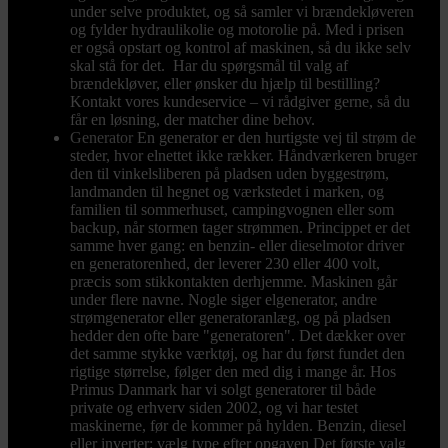
under selve produktet, og så samler vi brændekløveren
og fylder hydraulikolie og motorolie på. Med i prisen
er også opstart og kontrol af maskinen, så du ikke selv
skal stå for det. Har du spørgsmål til valg af
brændekløver, eller ønsker du hjælp til bestilling?
Kontakt vores kundeservice – vi rådgiver gerne, så du
får en løsning, der matcher dine behov.
Generator
En generator er den hurtigste vej til strøm de
steder, hvor elnettet ikke rækker. Håndværkeren bruger
den til vinkelsliberen på pladsen uden byggestrøm,
landmanden til hegnet og værkstedet i marken, og
familien til sommerhuset, campingvognen eller som
backup, når stormen tager strømmen. Princippet er det
samme hver gang: en benzin- eller dieselmotor driver
en generatorenhed, der leverer 230 eller 400 volt,
præcis som stikkontakten derhjemme. Maskinen går
under flere navne. Nogle siger elgenerator, andre
strømgenerator eller generatoranlæg, og på pladsen
hedder den ofte bare "generatoren". Det dækker over
det samme stykke værktøj, og har du først fundet den
rigtige størrelse, følger den med dig i mange år. Hos
Primus Danmark har vi solgt generatorer til både
private og erhverv siden 2002, og vi har testet
maskinerne, før de kommer på hylden. Benzin, diesel
eller inverter: vælg type efter opgaven Det første valg