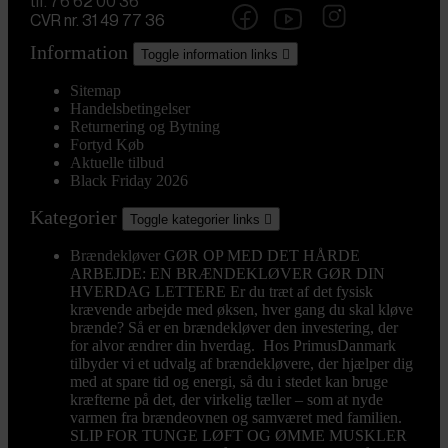
tlf. 76 62 00 36
CVR nr. 31 49 77 36
Information
Toggle information links

Sitemap
Handelsbetingelser
Returnering og Bytning
Fortyd Køb
Aktuelle tilbud
Black Friday 2026
Kategorier
Toggle kategorier links

Brændekløver
GØR OP MED DET HÅRDE
ARBEJDE: EN BRÆNDEKLØVER GØR DIN
HVERDAG LETTERE Er du træt af det fysisk
krævende arbejde med øksen, hver gang du skal kløve
brænde? Så er en brændekløver den investering, der
for alvor ændrer din hverdag. Hos PrimusDanmark
tilbyder vi et udvalg af brændekløvere, der hjælper dig
med at spare tid og energi, så du i stedet kan bruge
kræfterne på det, der virkelig tæller – som at nyde
varmen fra brændeovnen og samværet med familien.
SLIP FOR TUNGE LØFT OG ØMME MUSKLER