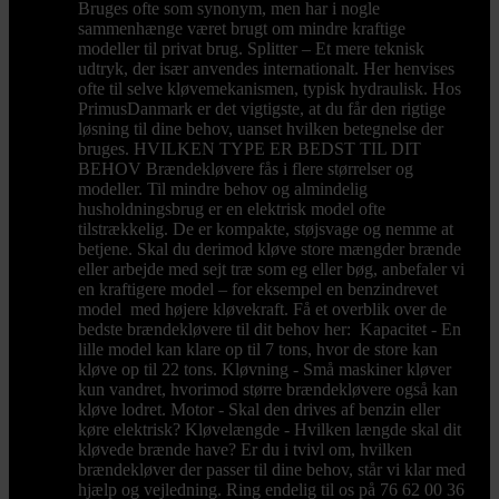
Bruges ofte som synonym, men har i nogle
sammenhænge været brugt om mindre kraftige
modeller til privat brug. Splitter – Et mere teknisk
udtryk, der især anvendes internationalt. Her henvises
ofte til selve kløvemekanismen, typisk hydraulisk. Hos
PrimusDanmark er det vigtigste, at du får den rigtige
løsning til dine behov, uanset hvilken betegnelse der
bruges. HVILKEN TYPE ER BEDST TIL DIT
BEHOV Brændekløvere fås i flere størrelser og
modeller. Til mindre behov og almindelig
husholdningsbrug er en elektrisk model ofte
tilstrækkelig. De er kompakte, støjsvage og nemme at
betjene. Skal du derimod kløve store mængder brænde
eller arbejde med sejt træ som eg eller bøg, anbefaler vi
en kraftigere model – for eksempel en benzindrevet
model med højere kløvekraft. Få et overblik over de
bedste brændekløvere til dit behov her: Kapacitet - En
lille model kan klare op til 7 tons, hvor de store kan
kløve op til 22 tons. Kløvning - Små maskiner kløver
kun vandret, hvorimod større brændekløvere også kan
kløve lodret. Motor - Skal den drives af benzin eller
køre elektrisk? Kløvelængde - Hvilken længde skal dit
kløvede brænde have? Er du i tvivl om, hvilken
brændekløver der passer til dine behov, står vi klar med
hjælp og vejledning. Ring endelig til os på 76 62 00 36