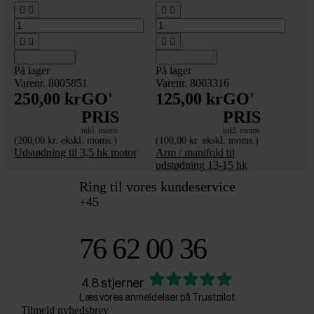








Tilføj til kurv
Tilføj til kurv
På lager
På lager
Varenr. 8005851
Varenr. 8003316
250,00 kr
GO'
125,00 kr
GO'
PRIS
PRIS
inkl. moms
inkl. moms
(200,00 kr. ekskl. moms.)
(100,00 kr. ekskl. moms.)
Udstødning til 3,5 hk motor
Arm / manifold til
udstødning 13-15 hk
Ring til vores kundeservice
+45
76 62 00 36
4.8 stjerner
Læs vores anmeldelser på Trustpilot
Tilmeld nyhedsbrev