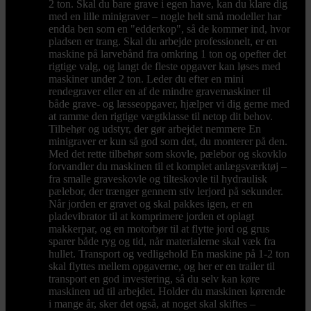
2 ton. Skal du bare grave i egen have, kan du klare dig
med en lille minigraver – nogle helt små modeller har
endda ben som en "edderkop", så de kommer ind, hvor
pladsen er trang. Skal du arbejde professionelt, er en
maskine på larvebånd fra omkring 1 ton og opefter det
rigtige valg, og langt de fleste opgaver kan løses med
maskiner under 2 ton. Leder du efter en mini
rendegraver eller en af de mindre gravemaskiner til
både grave- og læsseopgaver, hjælper vi dig gerne med
at ramme den rigtige vægtklasse til netop dit behov.
Tilbehør og udstyr, der gør arbejdet nemmere En
minigraver er kun så god som det, du monterer på den.
Med det rette tilbehør som skovle, pælebor og skovklo
forvandler du maskinen til et komplet anlægsværktøj –
fra smalle graveskovle og tilteskovle til hydraulisk
pælebor, der trænger gennem stiv lerjord på sekunder.
Når jorden er gravet og skal pakkes igen, er en
pladevibrator til at komprimere jorden et oplagt
makkerpar, og en motorbør til at flytte jord og grus
sparer både ryg og tid, når materialerne skal væk fra
hullet. Transport og vedligehold En maskine på 1-2 ton
skal flyttes mellem opgaverne, og her er en trailer til
transport en god investering, så du selv kan køre
maskinen ud til arbejdet. Holder du maskinen kørende
i mange år, sker det også, at noget skal skiftes –