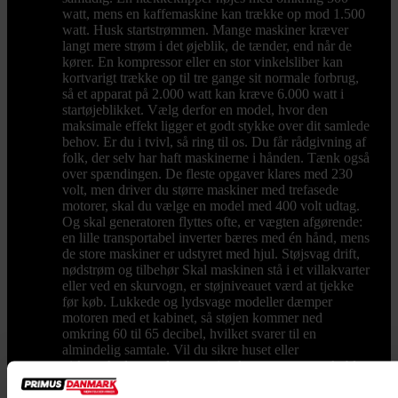
watt, mens en kaffemaskine kan trække op mod 1.500
watt. Husk startstrømmen. Mange maskiner kræver
langt mere strøm i det øjeblik, de tænder, end når de
kører. En kompressor eller en stor vinkelsliber kan
kortvarigt trække op til tre gange sit normale forbrug,
så et apparat på 2.000 watt kan kræve 6.000 watt i
startøjeblikket. Vælg derfor en model, hvor den
maksimale effekt ligger et godt stykke over dit samlede
behov. Er du i tvivl, så ring til os. Du får rådgivning af
folk, der selv har haft maskinerne i hånden. Tænk også
over spændingen. De fleste opgaver klares med 230
volt, men driver du større maskiner med trefasede
motorer, skal du vælge en model med 400 volt udtag.
Og skal generatoren flyttes ofte, er vægten afgørende:
en lille transportabel inverter bæres med én hånd, mens
de store maskiner er udstyret med hjul. Støjsvag drift,
nødstrøm og tilbehør Skal maskinen stå i et villakvarter
eller ved en skurvogn, er støjniveauet værd at tjekke
før køb. Lukkede og lydsvage modeller dæmper
motoren med et kabinet, så støjen kommer ned
omkring 60 til 65 decibel, hvilket svarer til en
almindelig samtale. Vil du sikre huset eller
virksomheden mod strømsvigt, kan generatoren kobles
til en ATS boks, der automatisk starter maskinen, når
nettet falder ud. Du kan også vælge et komplet