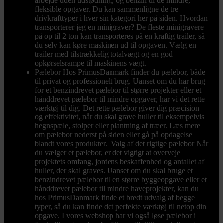
arbejde uden udstødning, og benzin til de mindre,
fleksible opgaver. Du kan sammenligne de tre
drivkrafttyper i hver sin kategori her på siden. Hvordan
transporterer jeg en minigraver? De fleste minigravere
på op til 2 ton kan transporteres på en kraftig trailer, så
du selv kan køre maskinen ud til opgaven. Vælg en
trailer med tilstrækkelig totalvægt og en god
opkørselsrampe til maskinens vægt.
Pælebor
Hos PrimusDanmark finder du pælebor, både
til privat og professionelt brug. Uanset om du har brug
for et benzindrevet pælebor til større projekter eller et
hånddrevet pælebor til mindre opgaver, har vi det rette
værktøj til dig. Det rette pælebor giver dig præcision
og effektivitet, når du skal grave huller til eksempelvis
hegnspæle, stolper eller plantning af træer. Læs mere
om pælebor nederst på siden eller gå på opdagelse
blandt vores produkter. Valg af det rigtige pælebor Når
du vælger et pælebor, er det vigtigt at overveje
projektets omfang, jordens beskaffenhed og antallet af
huller, der skal graves. Uanset om du skal bruge et
benzindrevet pælebor til en større byggeopgave eller et
hånddrevet pælebor til mindre haveprojekter, kan du
hos PrimusDanmark finde et bredt udvalg af begge
typer, så du kan finde det perfekte værktøj til netop din
opgave. I vores webshop har vi også løse pælebor i