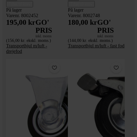
Tilføj til kurv
Tilføj til kurv
På lager
På lager
Varenr. 8002452
Varenr. 8002748
195,00 kr
GO'
180,00 kr
GO'
PRIS
PRIS
inkl. moms
inkl. moms
(156,00 kr. ekskl. moms.)
(144,00 kr. ekskl. moms.)
Transporthjul m/luft -
Transporthjul m/luft - fast fod
drejefod