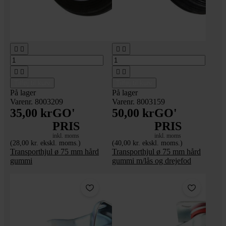








Tilføj til kurv
Tilføj til kurv
På lager
På lager
Varenr. 8003209
Varenr. 8003159
35,00 kr
GO'
50,00 kr
GO'
PRIS
PRIS
inkl. moms
inkl. moms
(28,00 kr. ekskl. moms.)
(40,00 kr. ekskl. moms.)
Transporthjul ø 75 mm hård
Transporthjul ø 75 mm hård
gummi
gummi m/lås og drejefod