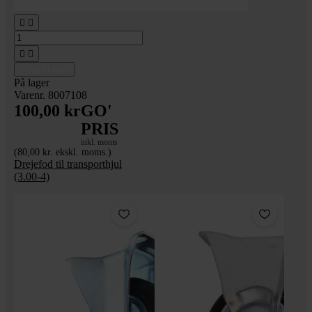




Tilføj til kurv
På lager
Varenr. 8007108
100,00 kr
GO'
PRIS
inkl. moms
(80,00 kr. ekskl. moms.)
Drejefod til transporthjul
(3.00-4)