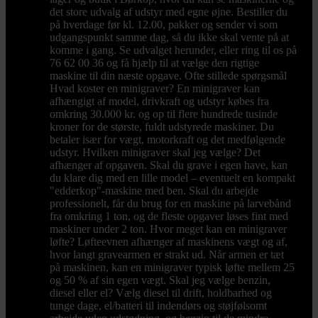
det store udvalg af udstyr med egne øjne. Bestiller du
på hverdage før kl. 12.00, pakker og sender vi som
udgangspunkt samme dag, så du ikke skal vente på at
komme i gang. Se udvalget herunder, eller ring til os på
76 62 00 36 og få hjælp til at vælge den rigtige
maskine til din næste opgave. Ofte stillede spørgsmål
Hvad koster en minigraver? En minigraver kan
afhængigt af model, drivkraft og udstyr købes fra
omkring 30.000 kr. og op til flere hundrede tusinde
kroner for de største, fuldt udstyrede maskiner. Du
betaler især for vægt, motorkraft og det medfølgende
udstyr. Hvilken minigraver skal jeg vælge? Det
afhænger af opgaven. Skal du grave i egen have, kan
du klare dig med en lille model – eventuelt en kompakt
"edderkop"-maskine med ben. Skal du arbejde
professionelt, får du brug for en maskine på larvebånd
fra omkring 1 ton, og de fleste opgaver løses fint med
maskiner under 2 ton. Hvor meget kan en minigraver
løfte? Løfteevnen afhænger af maskinens vægt og af,
hvor langt gravearmen er strakt ud. Når armen er tæt
på maskinen, kan en minigraver typisk løfte mellem 25
og 50 % af sin egen vægt. Skal jeg vælge benzin,
diesel eller el? Vælg diesel til drift, holdbarhed og
tunge dage, el/batteri til indendørs og støjfølsomt