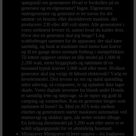
spørgsmål om generatorer Hvad er forskellen på en
generator og en elgenerator? Ingen. Elgenerator,
strømgenerator og generator er tre navne for det
samme: en benzin- eller dieseldreven maskine, der
producerer 230 eller 400 volt strøm. Alle generatorer i
vores sortiment leverer el, uanset hvad du kalder dem.
Hvor stor en generator skal jeg bruge? Læg
wattforbruget sammen for de apparater, der skal køre
samtidig, og husk at maskiner med motor kan kræve
op til tre gange deres normale forbrug i startøjeblikket.
Til lettere opgaver rækker en lille model på 1.000 til
2.200 watt, mens byggeplads og nødstrøm til en
husstand typisk kræver 5.000 watt eller mere. Hvilken
generator skal jeg vælge til følsom elektronik? Vælg en
invertermodel. Den leverer en ren og stabil spænding
uden udsving, så computere, tv og opladere ikke tager
skade. Vores digitale invertere fra blandt andet Honda
er samtidig lette og støjsvage, så de egner sig godt til
camping og sommerhus. Kan en generator bruges som
nødstrøm til huset? Ja. Med en ATS boks mellem
elnettet og generatoren starter maskinen automatisk ved
strømsvigt og slukker igen, når nettet vender tilbage.
En lydsvag dieselmodel på 5.200 watt eller mere er et
solidt udgangspunkt for en almindelig husstand.
Minigraver
Minigraver til hver opgave – fra baghaven