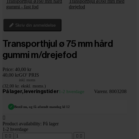
Transporthjul ø160 mm hård
Transporthjul ø160 mm med
gummi - fast fod
drejefod
Skriv din anmeldelse
Transporthjul ø 75 mm hård
gummi m/drejefod
Price:
40,00 kr
40,00 kr
GO' PRIS
inkl. moms
(32,00 kr. ekskl. moms.)
Varenr. 8003208
På lager, leveringstid er
1-2 hverdage
✓
Bestil nu, og få afsendt mandag kl 12

Product availability:
På lager
1-2 hverdage



