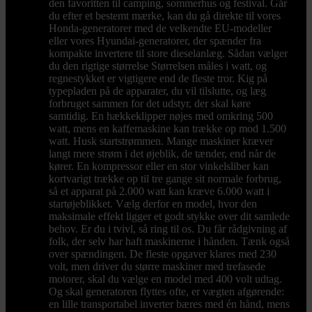
den favoritten til camping, sommerhus og festival. Går
du efter et bestemt mærke, kan du gå direkte til vores
Honda-generatorer med de velkendte EU-modeller
eller vores Hyundai-generatorer, der spænder fra
kompakte invertere til store dieselanlæg. Sådan vælger
du den rigtige størrelse Størrelsen måles i watt, og
regnestykket er vigtigere end de fleste tror. Kig på
typepladen på de apparater, du vil tilslutte, og læg
forbruget sammen for det udstyr, der skal køre
samtidig. En hækkeklipper nøjes med omkring 500
watt, mens en kaffemaskine kan trække op mod 1.500
watt. Husk startstrømmen. Mange maskiner kræver
langt mere strøm i det øjeblik, de tænder, end når de
kører. En kompressor eller en stor vinkelsliber kan
kortvarigt trække op til tre gange sit normale forbrug,
så et apparat på 2.000 watt kan kræve 6.000 watt i
startøjeblikket. Vælg derfor en model, hvor den
maksimale effekt ligger et godt stykke over dit samlede
behov. Er du i tvivl, så ring til os. Du får rådgivning af
folk, der selv har haft maskinerne i hånden. Tænk også
over spændingen. De fleste opgaver klares med 230
volt, men driver du større maskiner med trefasede
motorer, skal du vælge en model med 400 volt udtag.
Og skal generatoren flyttes ofte, er vægten afgørende:
en lille transportabel inverter bæres med én hånd, mens