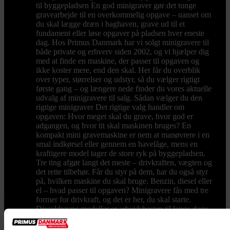
til byggepladsen En god minigraver gør det tunge
gravearbejde til en overkommelig opgave – uanset om
du skal lægge dræn i baghaven, grave ud til et
fundament eller løse opgaver på pladsen hver eneste
dag. Hos Primus Danmark har vi solgt minigravere til
både private og erhverv siden 2002, og vi hjælper dig
med at finde en maskine, der passer til opgaven og
ikke koster mere, end den skal. Her får du overblik
over typer, størrelser og udstyr, så du vælger rigtigt
første gang – og længere nede finder du vores aktuelle
udvalg af minigravere til salg. Sådan vælger du den
rigtige minigraver Det rigtige valg handler om
opgaven: Hvor meget skal du grave, hvor god er
adgangen, og hvor tit skal maskinen bruges? En
kompakt mini gravemaskine er nem at manøvrere i en
smal indkørsel eller gennem en havelåge, mens en
kraftigere model tager de store ryk på byggepladsen.
Tre ting afgør langt det meste – drivkraften, vægten og
det rette tilbehør. Får du styr på dem, har du også styr
på, hvilken maskine du skal bruge. Benzin, diesel eller
el – hvad passer til opgaven? Minigravere fås med tre
former for drivkraft, og det er her, du skal starte.
Dieseldrevne modeller er arbejdshesten til lange dage
og tunge opgaver – driftssikre og med masser af
moment fra anerkendte dieselmotorer. Skal maskinen