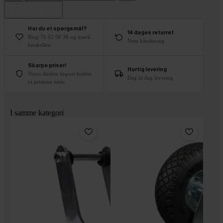
Tilføj til kurv
Har du et spørgsmål?
14 dages returret
Ring 76 62 00 36 og mærk
Nem håndtering
forskellen.
Skarpe priser!
Hurtig levering
Vores direkte import holder
Dag til dag levering
vi priserne nede.
I samme kategori