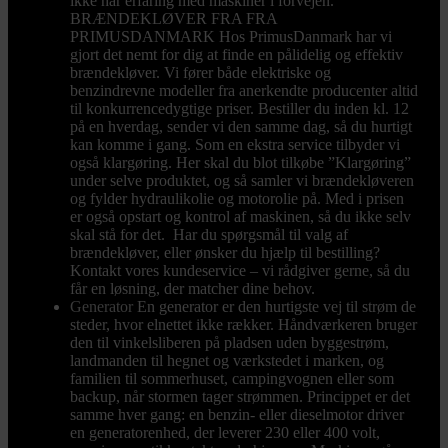
ikke har erfaring med maskiner i forvejen.
BRÆNDEKLØVER FRA FRA
PRIMUSDANMARK Hos PrimusDanmark har vi
gjort det nemt for dig at finde en pålidelig og effektiv
brændekløver. Vi fører både elektriske og
benzindrevne modeller fra anerkendte producenter altid
til konkurrencedygtige priser. Bestiller du inden kl. 12
på en hverdag, sender vi den samme dag, så du hurtigt
kan komme i gang. Som en ekstra service tilbyder vi
også klargøring. Her skal du blot tilkøbe ”Klargøring”
under selve produktet, og så samler vi brændekløveren
og fylder hydraulikolie og motorolie på. Med i prisen
er også opstart og kontrol af maskinen, så du ikke selv
skal stå for det. Har du spørgsmål til valg af
brændekløver, eller ønsker du hjælp til bestilling?
Kontakt vores kundeservice – vi rådgiver gerne, så du
får en løsning, der matcher dine behov.
Generator
En generator er den hurtigste vej til strøm de
steder, hvor elnettet ikke rækker. Håndværkeren bruger
den til vinkelsliberen på pladsen uden byggestrøm,
landmanden til hegnet og værkstedet i marken, og
familien til sommerhuset, campingvognen eller som
backup, når stormen tager strømmen. Princippet er det
samme hver gang: en benzin- eller dieselmotor driver
en generatorenhed, der leverer 230 eller 400 volt,