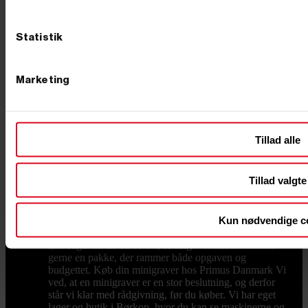
Når jorden er gravet og skal pakkes igen, er en
pladevibrator til at komprimere jorden et oplagt
makkerpar, og en motorbør til at flytte jord og grus
Statistik
sparer både ryg og tid, når materialerne skal væk fra
hullet. Transport og vedligehold En maskine på 1-2 ton
skal flyttes mellem opgaverne, og her er en trailer til
Marketing
transport en god investering, så du selv kan køre
maskinen ud til arbejdet. Holder du maskinen kørende
i mange år, sker det også, at noget skal skiftes –
sliddele og reservedele og larvebånd finder du hos os,
så du hurtigt er i gang igen i stedet for at vente. Hvad
Tillad alle
koster en minigraver? Prisen afhænger af størrelse,
drivkraft og udstyr. Mindre modeller fås til en
overkommelig pris, mens de store, fuldt udstyrede
Tillad valgte
maskiner ligger højere – som tommelfingerregel betaler
du for vægt, motorkraft og det udstyr, der følger med.
Vil du have mest maskine for pengene, så kig på, hvad
Kun nødvendige c
der reelt er inkluderet: en model med skovle og
hurtigskift fra start er ofte billigere end at købe det hele
løst bagefter. Er du i tvivl, så ring – vi sammensætter
gerne en pakke, der rammer både opgaven og
budgettet. Køb din minigraver hos Primus Danmark Vi
ved, at en minigraver er en stor beslutning, og derfor
står vi klar med rådgivning, før du køber. Vi har eget
lager og butik i Børkop, hvor du kan se maskinerne og