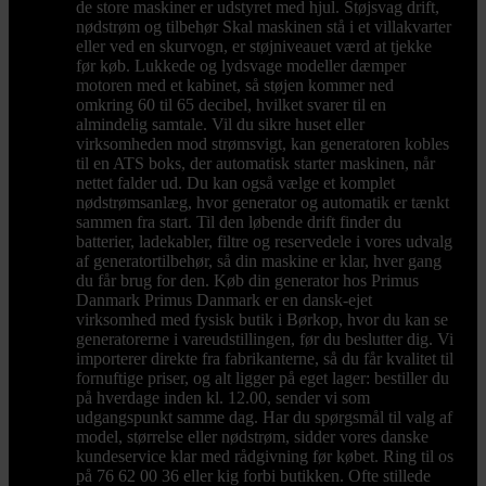
de store maskiner er udstyret med hjul. Støjsvag drift,
nødstrøm og tilbehør Skal maskinen stå i et villakvarter
eller ved en skurvogn, er støjniveauet værd at tjekke
før køb. Lukkede og lydsvage modeller dæmper
motoren med et kabinet, så støjen kommer ned
omkring 60 til 65 decibel, hvilket svarer til en
almindelig samtale. Vil du sikre huset eller
virksomheden mod strømsvigt, kan generatoren kobles
til en ATS boks, der automatisk starter maskinen, når
nettet falder ud. Du kan også vælge et komplet
nødstrømsanlæg, hvor generator og automatik er tænkt
sammen fra start. Til den løbende drift finder du
batterier, ladekabler, filtre og reservedele i vores udvalg
af generatortilbehør, så din maskine er klar, hver gang
du får brug for den. Køb din generator hos Primus
Danmark Primus Danmark er en dansk-ejet
virksomhed med fysisk butik i Børkop, hvor du kan se
generatorerne i vareudstillingen, før du beslutter dig. Vi
importerer direkte fra fabrikanterne, så du får kvalitet til
fornuftige priser, og alt ligger på eget lager: bestiller du
på hverdage inden kl. 12.00, sender vi som
udgangspunkt samme dag. Har du spørgsmål til valg af
model, størrelse eller nødstrøm, sidder vores danske
kundeservice klar med rådgivning før købet. Ring til os
på 76 62 00 36 eller kig forbi butikken. Ofte stillede