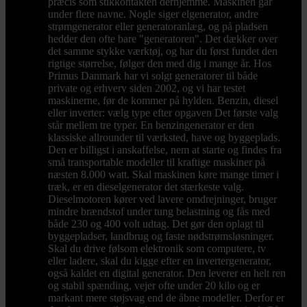
præcis som stikkontakten derhjemme. Maskinen går
under flere navne. Nogle siger elgenerator, andre
strømgenerator eller generatoranlæg, og på pladsen
hedder den ofte bare "generatoren". Det dækker over
det samme stykke værktøj, og har du først fundet den
rigtige størrelse, følger den med dig i mange år. Hos
Primus Danmark har vi solgt generatorer til både
private og erhverv siden 2002, og vi har testet
maskinerne, før de kommer på hylden. Benzin, diesel
eller inverter: vælg type efter opgaven Det første valg
står mellem tre typer. En benzingenerator er den
klassiske allrounder til værksted, have og byggeplads.
Den er billigst i anskaffelse, nem at starte og findes fra
små transportable modeller til kraftige maskiner på
næsten 8.000 watt. Skal maskinen køre mange timer i
træk, er en dieselgenerator det stærkeste valg.
Dieselmotoren kører ved lavere omdrejninger, bruger
mindre brændstof under tung belastning og fås med
både 230 og 400 volt udtag. Det gør den oplagt til
byggepladser, landbrug og faste nødstrømsløsninger.
Skal du drive følsom elektronik som computere, tv
eller ladere, skal du kigge efter en invertergenerator,
også kaldet en digital generator. Den leverer en helt ren
og stabil spænding, vejer ofte under 20 kilo og er
markant mere støjsvag end de åbne modeller. Derfor er