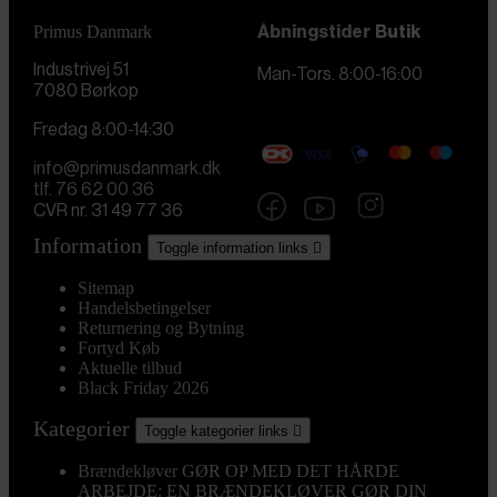
Primus Danmark
Åbningstider
Butik
Industrivej 51
Man-Tors. 8:00-16:00
7080 Børkop
Fredag 8:00-14:30
info@primusdanmark.dk
tlf. 76 62 00 36
CVR nr. 31 49 77 36
Information
Toggle information links

Sitemap
Handelsbetingelser
Returnering og Bytning
Fortyd Køb
Aktuelle tilbud
Black Friday 2026
Kategorier
Toggle kategorier links

Brændekløver
GØR OP MED DET HÅRDE
ARBEJDE: EN BRÆNDEKLØVER GØR DIN