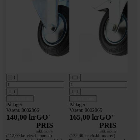








Tilføj til kurv
Tilføj til kurv
På lager
På lager
Varenr. 8002866
Varenr. 8002865
140,00 kr
GO'
165,00 kr
GO'
PRIS
PRIS
inkl. moms
inkl. moms
(112,00 kr. ekskl. moms.)
(132,00 kr. ekskl. moms.)