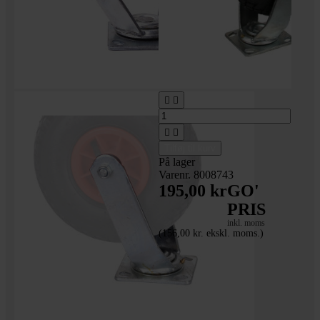




Tilføj til kurv
På lager
Varenr. 8008743
195,00 kr
GO'
PRIS
inkl. moms
(156,00 kr. ekskl. moms.)
Transporthjul m/luft -
drejefod