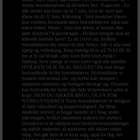
bedste brændekløvere til dit behov her: Kapacitet - En
lille model kan klare op til 7 tons, hvor de store kan
kløve op til 22 tons. Kløvning - Små maskiner kløver
kun vandret, hvorimod større brændekløvere også kan
kløve lodret. Motor - Skal den drives af benzin eller
køre elektrisk? Kløvelængde - Hvilken længde skal dit
kløvede brænde have? Er du i tvivl om, hvilken
brændekløver der passer til dine behov, står vi klar med
hjælp og vejledning. Ring endelig til os på 76 62 00 36
for at få råd til køb, eller kom forbi vores butik i
Børkop, hvor mange af vores varer også står udstillet.
HVILKEN OLIE SKAL BRUGES? Du skal bruge
hydraulikolie til din brændekløver. Hydraulikolie er
tyndere end normal olie, og derfor kan stemplet i
maskinen nemmere og hurtigere bevæge sig. Desuden
kan hydraulikolie bedre tåle høje temperaturer uden at
koge. NEM OG SIKKER BRUG, OGSÅ FOR
NYBEGYNDEREN Vores brændekløvere er designet
til både sikkerhed og brugervenlighed. De fleste
modeller kræver, at begge hænder er i brug under
kløvningen, hvilket minimerer risikoen for ulykker.
Derudover er de udstyret med beskyttelsesanordninger
og stabile understel, så maskinen står sikkert under
brug. Det gør dem til et trygt valg, også for dig, der