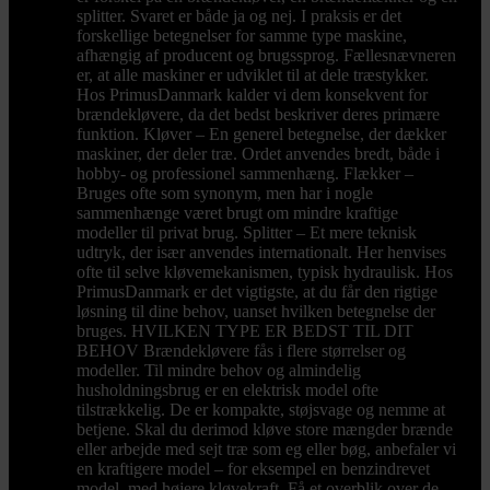
splitter. Svaret er både ja og nej. I praksis er det
forskellige betegnelser for samme type maskine,
afhængig af producent og brugssprog. Fællesnævneren
er, at alle maskiner er udviklet til at dele træstykker.
Hos PrimusDanmark kalder vi dem konsekvent for
brændekløvere, da det bedst beskriver deres primære
funktion. Kløver – En generel betegnelse, der dækker
maskiner, der deler træ. Ordet anvendes bredt, både i
hobby- og professionel sammenhæng. Flækker –
Bruges ofte som synonym, men har i nogle
sammenhænge været brugt om mindre kraftige
modeller til privat brug. Splitter – Et mere teknisk
udtryk, der især anvendes internationalt. Her henvises
ofte til selve kløvemekanismen, typisk hydraulisk. Hos
PrimusDanmark er det vigtigste, at du får den rigtige
løsning til dine behov, uanset hvilken betegnelse der
bruges. HVILKEN TYPE ER BEDST TIL DIT
BEHOV Brændekløvere fås i flere størrelser og
modeller. Til mindre behov og almindelig
husholdningsbrug er en elektrisk model ofte
tilstrækkelig. De er kompakte, støjsvage og nemme at
betjene. Skal du derimod kløve store mængder brænde
eller arbejde med sejt træ som eg eller bøg, anbefaler vi
en kraftigere model – for eksempel en benzindrevet
model med højere kløvekraft. Få et overblik over de