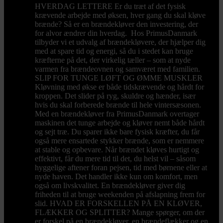
HVERDAG LETTERE Er du træt af det fysisk
krævende arbejde med øksen, hver gang du skal kløve
brænde? Så er en brændekløver den investering, der
for alvor ændrer din hverdag. Hos PrimusDanmark
tilbyder vi et udvalg af brændekløvere, der hjælper dig
med at spare tid og energi, så du i stedet kan bruge
kræfterne på det, der virkelig tæller – som at nyde
varmen fra brændeovnen og samværet med familien.
SLIP FOR TUNGE LØFT OG ØMME MUSKLER
Kløvning med økse er både tidskrævende og hårdt for
kroppen. Det slider på ryg, skuldre og hænder, især
hvis du skal forberede brænde til hele vintersæsonen.
Med en brændekløver fra PrimusDanmark overtager
maskinen det tunge arbejde og kløver nemt både hårdt
og sejt træ. Du sparer ikke bare fysisk kræfter, du får
også mere ensartede stykker brænde, som er nemmere
at stable og opbevare. Når brændet kløves hurtigt og
effektivt, får du mere tid til det, du helst vil – såsom
hyggelige aftener foran pejsen, tid med børnene eller at
nyde haven. Det handler ikke kun om komfort, men
også om livskvalitet. En brændekløver giver dig
friheden til at bruge weekenden på afslapning frem for
slid. HVAD ER FORSKELLEN PÅ EN KLØVER,
FLÆKKER OG SPLITTER? Mange spørger, om der
er forskel på en brændekløver, en brændeflækker og en