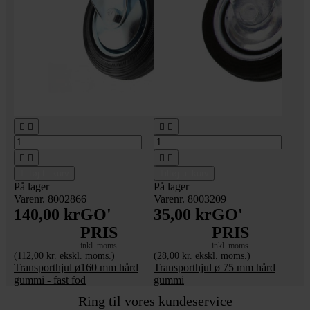








Tilføj til kurv
Tilføj til kurv
På lager
På lager
Varenr. 8002866
Varenr. 8003209
140,00 kr
GO'
35,00 kr
GO'
PRIS
PRIS
inkl. moms
inkl. moms
(112,00 kr. ekskl. moms.)
(28,00 kr. ekskl. moms.)
Transporthjul ø160 mm hård
Transporthjul ø 75 mm hård
gummi - fast fod
gummi
Ring til vores kundeservice