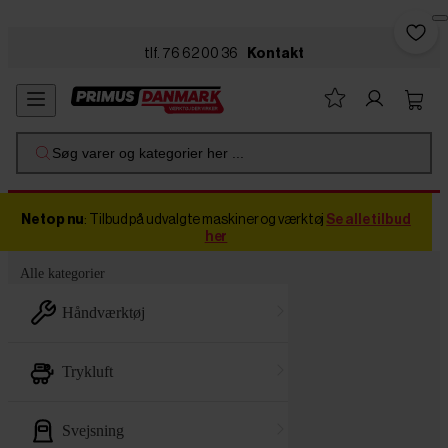
Skip to main content
tlf. 76 62 00 36
Kontakt
Søg varer og kategorier her ...
Netop nu
: Tilbud på udvalgte maskiner og værktøj
Se alle tilbud
her
Alle kategorier
håndværktøj
trykluft
svejsning