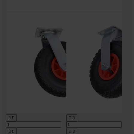







