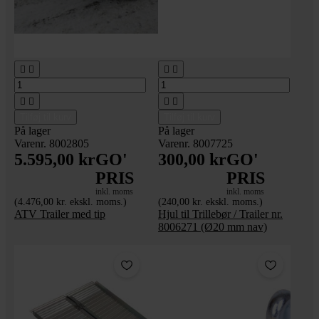








Tilføj til kurv
Tilføj til kurv
På lager
På lager
Varenr. 8002805
Varenr. 8007725
5.595,00 kr
GO'
300,00 kr
GO'
PRIS
PRIS
inkl. moms
inkl. moms
(4.476,00 kr. ekskl. moms.)
(240,00 kr. ekskl. moms.)
ATV Trailer med tip
Hjul til Trillebør / Trailer nr.
8006271 (Ø20 mm nav)