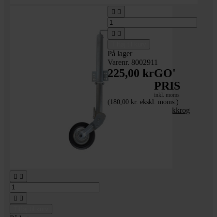




Tilføj til kurv
På lager
Varenr. 8002911
225,00 kr
GO'
PRIS
inkl. moms
(180,00 kr. ekskl. moms.)
Trailer kobling til trækkrog
60x60 mm




Tilføj til kurv