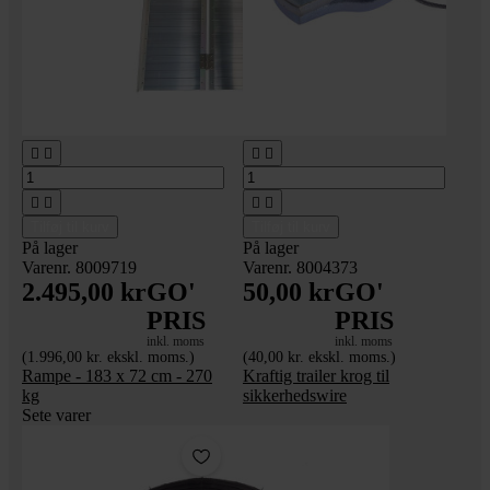








Tilføj til kurv
Tilføj til kurv
På lager
På lager
Varenr. 8009719
Varenr. 8004373
2.495,00 kr
GO'
50,00 kr
GO'
PRIS
PRIS
inkl. moms
inkl. moms
(1.996,00 kr. ekskl. moms.)
(40,00 kr. ekskl. moms.)
Rampe - 183 x 72 cm - 270
Kraftig trailer krog til
kg
sikkerhedswire
Sete varer