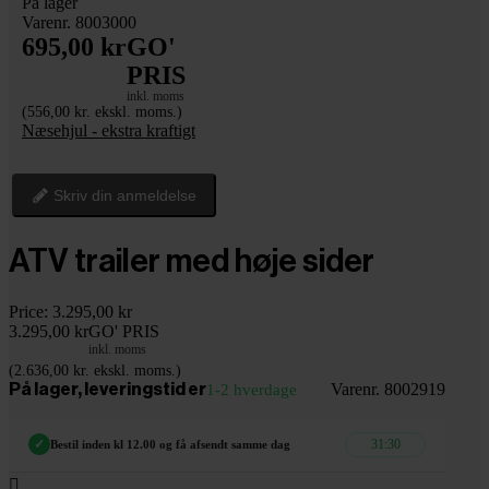
På lager
Varenr. 8003000
695,00 kr
GO'
PRIS
inkl. moms
(556,00 kr. ekskl. moms.)
Næsehjul - ekstra kraftigt
Skriv din anmeldelse
ATV trailer med høje sider
Price:
3.295,00 kr
3.295,00 kr
GO' PRIS
inkl. moms
(2.636,00 kr. ekskl. moms.)
Varenr. 8002919
På lager, leveringstid er
1-2 hverdage
31:29
✓
Bestil inden kl 12.00 og få afsendt samme dag
