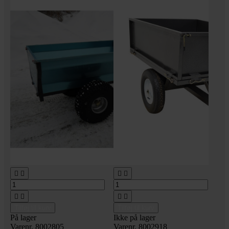








Tilføj til kurv
Tilføj til kurv
På lager
Ikke på lager
Varenr. 8002805
Varenr. 8002918