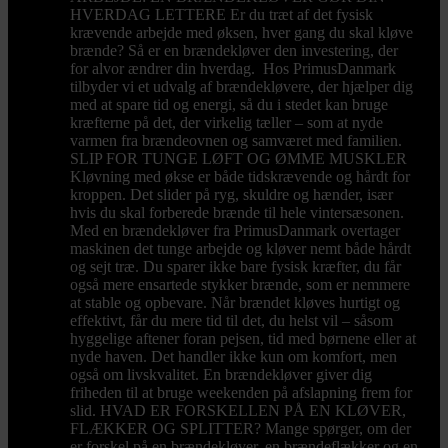
HVERDAG LETTERE Er du træt af det fysisk
krævende arbejde med øksen, hver gang du skal kløve
brænde? Så er en brændekløver den investering, der
for alvor ændrer din hverdag. Hos PrimusDanmark
tilbyder vi et udvalg af brændekløvere, der hjælper dig
med at spare tid og energi, så du i stedet kan bruge
kræfterne på det, der virkelig tæller – som at nyde
varmen fra brændeovnen og samværet med familien.
SLIP FOR TUNGE LØFT OG ØMME MUSKLER
Kløvning med økse er både tidskrævende og hårdt for
kroppen. Det slider på ryg, skuldre og hænder, især
hvis du skal forberede brænde til hele vintersæsonen.
Med en brændekløver fra PrimusDanmark overtager
maskinen det tunge arbejde og kløver nemt både hårdt
og sejt træ. Du sparer ikke bare fysisk kræfter, du får
også mere ensartede stykker brænde, som er nemmere
at stable og opbevare. Når brændet kløves hurtigt og
effektivt, får du mere tid til det, du helst vil – såsom
hyggelige aftener foran pejsen, tid med børnene eller at
nyde haven. Det handler ikke kun om komfort, men
også om livskvalitet. En brændekløver giver dig
friheden til at bruge weekenden på afslapning frem for
slid. HVAD ER FORSKELLEN PÅ EN KLØVER,
FLÆKKER OG SPLITTER? Mange spørger, om der
er forskel på en brændekløver, en brændeflækker og en