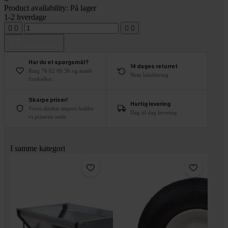
Product availability:
På lager
1-2 hverdage




Tilføj til kurv
Har du et spørgsmål?
14 dages returret
Ring 76 62 00 36 og mærk
Nem håndtering
forskellen.
Skarpe priser!
Hurtig levering
Vores direkte import holder
Dag til dag levering
vi priserne nede.
I samme kategori