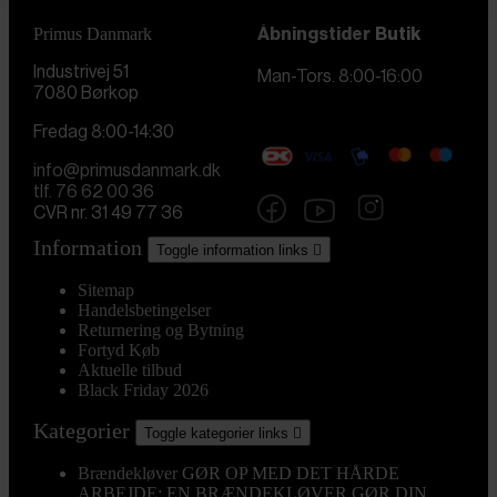
Primus Danmark
Åbningstider
Butik
Industrivej 51
Man-Tors. 8:00-16:00
7080 Børkop
Fredag 8:00-14:30
info@primusdanmark.dk
tlf. 76 62 00 36
CVR nr. 31 49 77 36
Information
Toggle information links

Sitemap
Handelsbetingelser
Returnering og Bytning
Fortyd Køb
Aktuelle tilbud
Black Friday 2026
Kategorier
Toggle kategorier links

Brændekløver
GØR OP MED DET HÅRDE
ARBEJDE: EN BRÆNDEKLØVER GØR DIN