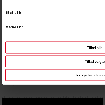
+45
Statistik
76 62 00 36
Marketing
4.8 stjerner
Læs vores anmeldelser på Trustpilot
Tilmeld nyhedsbrev
Tilmeld dig vores nyhedsbrev og vær med i
Tillad alle
konkurrencen om et topnøglesæt til en værdi af 595
kroner. Vi trækker en ny vinder hver måned.
Tillad valgte
Tilmeld
Kun nødvendige c
Ved tilmelding gives samtykke til at modtage markedsføring via e-
mail jf. vores persondatapolitik. Du kan til enhver tid trække dit
samtykke tilbage.