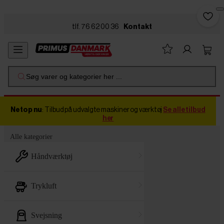
Skip to main content
tlf. 76 62 00 36
Kontakt
Søg varer og kategorier her ...
Netop nu
: Tilbud på udvalgte maskiner og værktøj
Se alle tilbud
her
Alle kategorier
håndværktøj
trykluft
svejsning