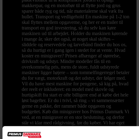
makkerpar, og en motorbør til at flytte jord og grus
sparer både ryg og tid, når materialerne skal væk fra
hullet. Transport og vedligehold En maskine på 1-2 ton
skal flyttes mellem opgaverne, og her er en trailer til
transport en god investering, så du selv kan køre
maskinen ud til arbejdet. Holder du maskinen kørende
i mange år, sker det også, at noget skal skiftes –
sliddele og reservedele og larvebånd finder du hos os,
så du hurtigt er i gang igen i stedet for at vente. Hvad
koster en minigraver? Prisen afhænger af størrelse,
drivkraft og udstyr. Mindre modeller fås til en
overkommelig pris, mens de store, fuldt udstyrede
maskiner ligger højere – som tommelfingerregel betaler
du for vægt, motorkraft og det udstyr, der følger med.
Vil du have mest maskine for pengene, så kig på, hvad
der reelt er inkluderet: en model med skovle og
hurtigskift fra start er ofte billigere end at købe det hele
løst bagefter. Er du i tvivl, så ring – vi sammensætter
gerne en pakke, der rammer både opgaven og
budgettet. Køb din minigraver hos Primus Danmark Vi
ved, at en minigraver er en stor beslutning, og derfor
står vi klar med rådgivning, før du køber. Vi har eget
lager og butik i Børkop, hvor du kan se maskinerne og
det store udvalg af udstyr med egne øjne. Bestiller du