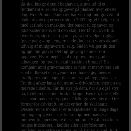
du skal lægge dræn i baghaven, grave ud til et
fundament eller løse opgaver på pladsen hver eneste
dag. Hos Primus Danmark har vi solgt minigravere til
både private og erhverv siden 2002, og vi hjælper dig
med at finde en maskine, der passer til opgaven og
ikke koster mere, end den skal. Her får du overblik
over typer, størrelser og udstyr, så du vælger rigtigt
første gang – og længere nede finder du vores aktuelle
udvalg af minigravere til salg. Sådan vælger du den
rigtige minigraver Det rigtige valg handler om
opgaven: Hvor meget skal du grave, hvor god er
adgangen, og hvor tit skal maskinen bruges? En
kompakt mini gravemaskine er nem at manøvrere i en
smal indkørsel eller gennem en havelåge, mens en
kraftigere model tager de store ryk på byggepladsen.
Tre ting afgør langt det meste – drivkraften, vægten og
det rette tilbehør. Får du styr på dem, har du også styr
på, hvilken maskine du skal bruge. Benzin, diesel eller
el – hvad passer til opgaven? Minigravere fås med tre
former for drivkraft, og det er her, du skal starte.
Dieseldrevne modeller er arbejdshesten til lange dage
og tunge opgaver – driftssikre og med masser af
moment fra anerkendte dieselmotorer. Skal maskinen
bruges indendørs, i kældre eller i støjfølsomme
områder, er elektriske modeller på batteri svaret: fuld