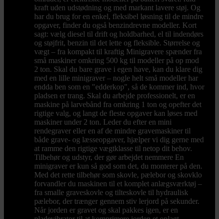
kraft uden udstødning og med markant lavere støj. Og
har du brug for en enkel, fleksibel løsning til de mindre
opgaver, finder du også benzindrevne modeller. Kort
sagt: vælg diesel til drift og holdbarhed, el til indendørs
og støjfrit, benzin til det lette og fleksible. Størrelse og
vægt – fra kompakt til kraftig Minigravere spænder fra
små maskiner omkring 500 kg til modeller på op mod
2 ton. Skal du bare grave i egen have, kan du klare dig
med en lille minigraver – nogle helt små modeller har
endda ben som en "edderkop", så de kommer ind, hvor
pladsen er trang. Skal du arbejde professionelt, er en
maskine på larvebånd fra omkring 1 ton og opefter det
rigtige valg, og langt de fleste opgaver kan løses med
maskiner under 2 ton. Leder du efter en mini
rendegraver eller en af de mindre gravemaskiner til
både grave- og læsseopgaver, hjælper vi dig gerne med
at ramme den rigtige vægtklasse til netop dit behov.
Tilbehør og udstyr, der gør arbejdet nemmere En
minigraver er kun så god som det, du monterer på den.
Med det rette tilbehør som skovle, pælebor og skovklo
forvandler du maskinen til et komplet anlægsværktøj –
fra smalle graveskovle og tilteskovle til hydraulisk
pælebor, der trænger gennem stiv lerjord på sekunder.
Når jorden er gravet og skal pakkes igen, er en
pladevibrator til at komprimere jorden et oplagt