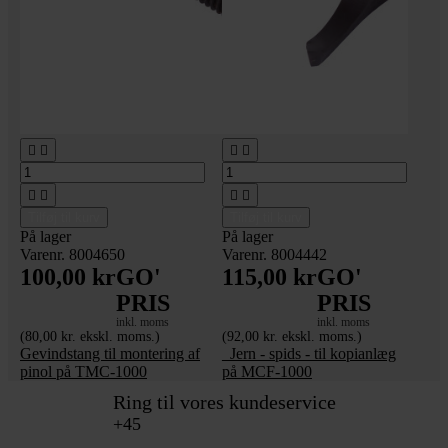








Tilføj til kurv
Tilføj til kurv
På lager
På lager
Varenr. 8004650
Varenr. 8004442
100,00 kr
GO'
115,00 kr
GO'
PRIS
PRIS
inkl. moms
inkl. moms
(80,00 kr. ekskl. moms.)
(92,00 kr. ekskl. moms.)
Gevindstang til montering af
_Jern - spids - til kopianlæg
pinol på TMC-1000
på MCF-1000
Ring til vores kundeservice
+45