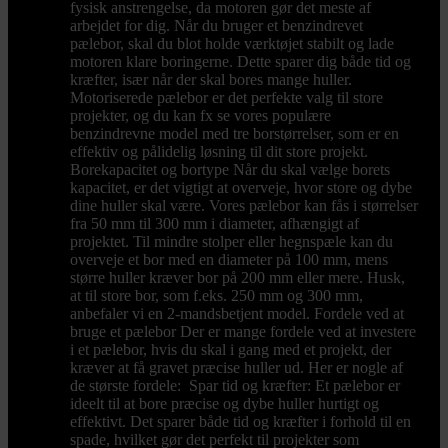
fysisk anstrengelse, da motoren gør det meste af
arbejdet for dig. Når du bruger et benzindrevet
pælebor, skal du blot holde værktøjet stabilt og lade
motoren klare boringerne. Dette sparer dig både tid og
kræfter, især når der skal bores mange huller.
Motoriserede pælebor er det perfekte valg til store
projekter, og du kan fx se vores populære
benzindrevne model med tre borstørrelser, som er en
effektiv og pålidelig løsning til dit store projekt.
Borekapacitet og bortype Når du skal vælge borets
kapacitet, er det vigtigt at overveje, hvor store og dybe
dine huller skal være. Vores pælebor kan fås i størrelser
fra 50 mm til 300 mm i diameter, afhængigt af
projektet. Til mindre stolper eller hegnspæle kan du
overveje et bor med en diameter på 100 mm, mens
større huller kræver bor på 200 mm eller mere. Husk,
at til store bor, som f.eks. 250 mm og 300 mm,
anbefaler vi en 2-mandsbetjent model. Fordele ved at
bruge et pælebor Der er mange fordele ved at investere
i et pælebor, hvis du skal i gang med et projekt, der
kræver at få gravet præcise huller ud. Her er nogle af
de største fordele: Spar tid og kræfter: Et pælebor er
ideelt til at bore præcise og dybe huller hurtigt og
effektivt. Det sparer både tid og kræfter i forhold til en
spade, hvilket gør det perfekt til projekter som