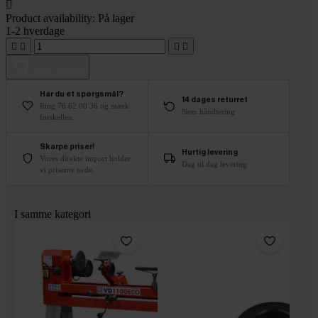

Product availability:
På lager
1-2 hverdage




Tilføj til kurv
Har du et spørgsmål?
14 dages returret
Ring 76 62 00 36 og mærk
Nem håndtering
forskellen.
Skarpe priser!
Hurtig levering
Vores direkte import holder
Dag til dag levering
vi priserne nede.
I samme kategori