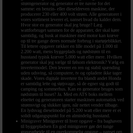
strømgenerator og generator er tre navne for det
samme: en benzin- eller dieseldreven maskine, der
producerer 230 eller 400 volt strøm. Alle generatorer i
vores sortiment leverer el, uanset hvad du kalder dem.
Hvor stor en generator skal jeg bruge? Læg
wattforbruget sammen for de apparater, der skal køre
samtidig, og husk at maskiner med motor kan kræve
op til tre gange deres normale forbrug i startøjeblikket.
Til lettere opgaver rækker en lille model på 1.000 til
2.200 watt, mens byggeplads og nødstrøm til en
husstand typisk kræver 5.000 watt eller mere. Hvilken
generator skal jeg vælge til følsom elektronik? Vælg en
invertermodel. Den leverer en ren og stabil spænding
uden udsving, så computere, tv og opladere ikke tager
skade. Vores digitale invertere fra blandt andet Honda
er samtidig lette og støjsvage, så de egner sig godt til
camping og sommerhus. Kan en generator bruges som
nødstrøm til huset? Ja. Med en ATS boks mellem
elnettet og generatoren starter maskinen automatisk ved
strømsvigt og slukker igen, når nettet vender tilbage.
En lydsvag dieselmodel på 5.200 watt eller mere er et
solidt udgangspunkt for en almindelig husstand.
Minigraver
Minigraver til hver opgave – fra baghaven
til byggepladsen En god minigraver gør det tunge
gravearbejde til en overkommelig opgave – uanset om