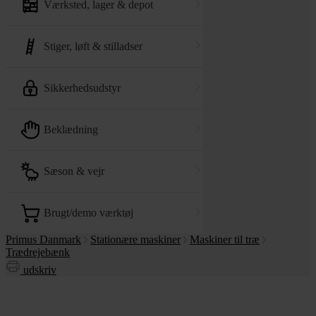
værksted, lager & depot
stiger, løft & stilladser
sikkerhedsudstyr
beklædning
sæson & vejr
brugt/demo værktøj
Primus Danmark
Stationære maskiner
Maskiner til træ
Trædrejebænk
udskriv