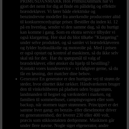
PRIMUSDANMARK Hos PrimusDanmark har vi
gjort det nemt for dig at finde en pålidelig og effektiv
brændekløver. Vi fører både elektriske og
benzindrevne modeller fra anerkendte producenter altid
til konkurrencedygtige priser. Bestiller du inden kl. 12
på en hverdag, sender vi den samme dag, så du hurtigt
kan komme i gang. Som en ekstra service tilbyder vi
også klargøring. Her skal du blot tilkøbe ”Klargøring”
under selve produktet, og så samler vi brændekløveren
og fylder hydraulikolie og motorolie på. Med i prisen
er også opstart og kontrol af maskinen, så du ikke selv
skal stå for det. Har du spørgsmål til valg af
brændekløver, eller ønsker du hjælp til bestilling?
Kontakt vores kundeservice – vi rådgiver gerne, så du
får en løsning, der matcher dine behov.
Generator
En generator er den hurtigste vej til strøm de
steder, hvor elnettet ikke rækker. Håndværkeren bruger
den til vinkelsliberen på pladsen uden byggestrøm,
landmanden til hegnet og værkstedet i marken, og
familien til sommerhuset, campingvognen eller som
backup, når stormen tager strømmen. Princippet er det
samme hver gang: en benzin- eller dieselmotor driver
en generatorenhed, der leverer 230 eller 400 volt,
præcis som stikkontakten derhjemme. Maskinen går
under flere navne. Nogle siger elgenerator, andre