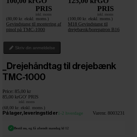
100,00 kr
GO'
125,00 kr
GO'
PRIS
PRIS
inkl. moms
inkl. moms
(80,00 kr. ekskl. moms.)
(100,00 kr. ekskl. moms.)
Gevindstang til montering af
M18 Gevindstang til
pinol på TMC-1000
drejebænk/borepatron B16
Skriv din anmeldelse
_Drejehåndtag til drejebænk
TMC-1000
Price:
85,00 kr
85,00 kr
GO' PRIS
inkl. moms
(68,00 kr. ekskl. moms.)
Varenr. 8003231
På lager, leveringstid er
1-2 hverdage
✓
Bestil nu, og få afsendt mandag kl 12