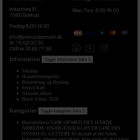
Industrivej 51
Man-Tors. 8:00-16:00
7080 Børkop
Fredag 8:00-14:30
info@primusdanmark.dk
tlf. 76 62 00 36
CVR nr. 31 49 77 36
Information
Toggle information links

Sitemap
Handelsbetingelser
Returnering og Bytning
Fortyd Køb
Aktuelle tilbud
Black Friday 2026
Kategorier
Toggle kategorier links

Brændekløver
GØR OP MED DET HÅRDE
ARBEJDE: EN BRÆNDEKLØVER GØR DIN
HVERDAG LETTERE Er du træt af det fysisk
krævende arbejde med øksen, hver gang du skal kløve