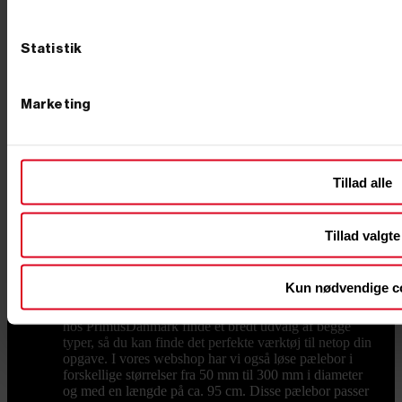
drivkrafttyper i hver sin kategori her på siden. Hvordan
transporterer jeg en minigraver? De fleste minigravere
på op til 2 ton kan transporteres på en kraftig trailer, så
Statistik
du selv kan køre maskinen ud til opgaven. Vælg en
trailer med tilstrækkelig totalvægt og en god
opkørselsrampe til maskinens vægt.
Pælebor
Hos PrimusDanmark finder du pælebor, både
Marketing
til privat og professionelt brug. Uanset om du har brug
for et benzindrevet pælebor til større projekter eller et
hånddrevet pælebor til mindre opgaver, har vi det rette
værktøj til dig. Det rette pælebor giver dig præcision
og effektivitet, når du skal grave huller til eksempelvis
Tillad alle
hegnspæle, stolper eller plantning af træer. Læs mere
om pælebor nederst på siden eller gå på opdagelse
blandt vores produkter. Valg af det rigtige pælebor Når
Tillad valgte
du vælger et pælebor, er det vigtigt at overveje
projektets omfang, jordens beskaffenhed og antallet af
huller, der skal graves. Uanset om du skal bruge et
Kun nødvendige c
benzindrevet pælebor til en større byggeopgave eller et
hånddrevet pælebor til mindre haveprojekter, kan du
hos PrimusDanmark finde et bredt udvalg af begge
typer, så du kan finde det perfekte værktøj til netop din
opgave. I vores webshop har vi også løse pælebor i
forskellige størrelser fra 50 mm til 300 mm i diameter
og med en længde på ca. 95 cm. Disse pælebor passer