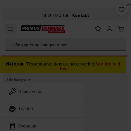
Skip to main content
tlf. 76 62 00 36
Kontakt
Søg varer og kategorier her ...
Netop nu
: Tilbud på udvalgte maskiner og værktøj
Se alle tilbud
her
Alle kategorier
håndværktøj
trykluft
svejsning