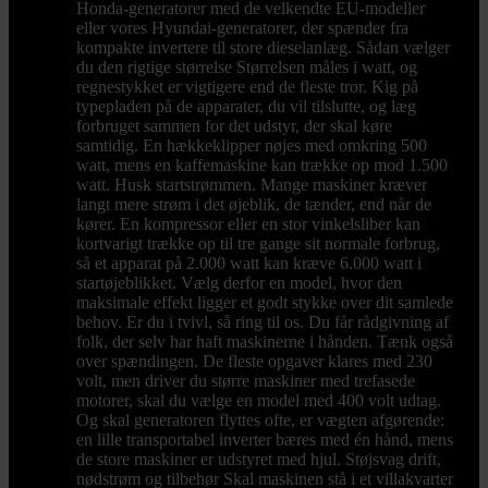
Honda-generatorer med de velkendte EU-modeller
eller vores Hyundai-generatorer, der spænder fra
kompakte invertere til store dieselanlæg. Sådan vælger
du den rigtige størrelse Størrelsen måles i watt, og
regnestykket er vigtigere end de fleste tror. Kig på
typepladen på de apparater, du vil tilslutte, og læg
forbruget sammen for det udstyr, der skal køre
samtidig. En hækkeklipper nøjes med omkring 500
watt, mens en kaffemaskine kan trække op mod 1.500
watt. Husk startstrømmen. Mange maskiner kræver
langt mere strøm i det øjeblik, de tænder, end når de
kører. En kompressor eller en stor vinkelsliber kan
kortvarigt trække op til tre gange sit normale forbrug,
så et apparat på 2.000 watt kan kræve 6.000 watt i
startøjeblikket. Vælg derfor en model, hvor den
maksimale effekt ligger et godt stykke over dit samlede
behov. Er du i tvivl, så ring til os. Du får rådgivning af
folk, der selv har haft maskinerne i hånden. Tænk også
over spændingen. De fleste opgaver klares med 230
volt, men driver du større maskiner med trefasede
motorer, skal du vælge en model med 400 volt udtag.
Og skal generatoren flyttes ofte, er vægten afgørende:
en lille transportabel inverter bæres med én hånd, mens
de store maskiner er udstyret med hjul. Støjsvag drift,
nødstrøm og tilbehør Skal maskinen stå i et villakvarter