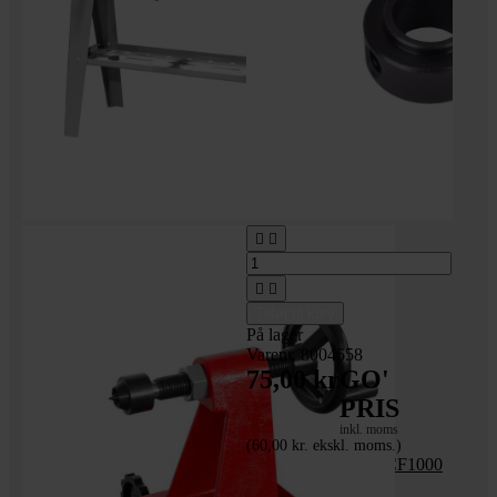




Tilføj til kurv
På lager
Varenr. 8004658
75,00 kr
GO'
PRIS
inkl. moms
(60,00 kr. ekskl. moms.)
_Flange nr. 40 til MCF1000