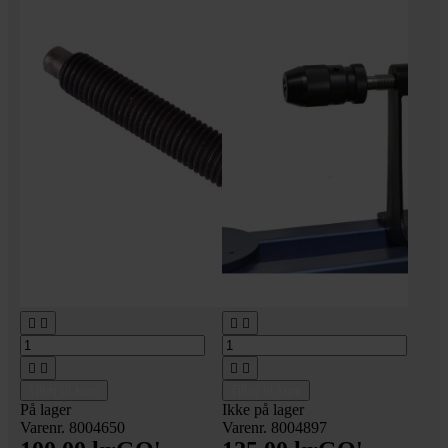








Tilføj til kurv
Tilføj til kurv
På lager
Ikke på lager
Varenr. 8004650
Varenr. 8004897