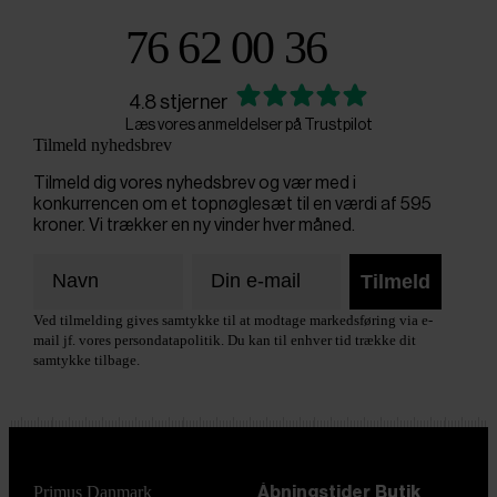
76 62 00 36
4.8 stjerner
Læs vores anmeldelser på Trustpilot
Tilmeld nyhedsbrev
Tilmeld dig vores nyhedsbrev og vær med i
konkurrencen om et topnøglesæt til en værdi af 595
kroner. Vi trækker en ny vinder hver måned.
Tilmeld
Ved tilmelding gives samtykke til at modtage markedsføring via e-
mail jf. vores persondatapolitik. Du kan til enhver tid trække dit
samtykke tilbage.
Primus Danmark
Åbningstider
Butik