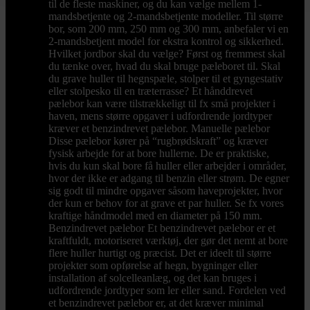
til de fleste maskiner, og du kan vælge mellem 1-
mandsbetjente og 2-mandsbetjente modeller. Til større
bor, som 200 mm, 250 mm og 300 mm, anbefaler vi en
2-mandsbetjent model for ekstra kontrol og sikkerhed.
Hvilket jordbor skal du vælge? Først og fremmest skal
du tænke over, hvad du skal bruge pæleboret til. Skal
du grave huller til hegnspæle, stolper til et gyngestativ
eller stolpesko til en træterrasse? Et hånddrevet
pælebor kan være tilstrækkeligt til fx små projekter i
haven, mens større opgaver i udfordrende jordtyper
kræver et benzindrevet pælebor. Manuelle pælebor
Disse pælebor kører på “rugbrødskraft” og kræver
fysisk arbejde for at bore hullerne. De er praktiske,
hvis du kun skal bore få huller eller arbejder i områder,
hvor der ikke er adgang til benzin eller strøm. De egner
sig godt til mindre opgaver såsom haveprojekter, hvor
der kun er behov for at grave et par huller. Se fx vores
kraftige håndmodel med en diameter på 150 mm.
Benzindrevet pælebor Et benzindrevet pælebor er et
kraftfuldt, motoriseret værktøj, der gør det nemt at bore
flere huller hurtigt og præcist. Det er ideelt til større
projekter som opførelse af hegn, bygninger eller
installation af solcelleanlæg, og det kan bruges i
udfordrende jordtyper som ler eller sand. Fordelen ved
et benzindrevet pælebor er, at det kræver minimal