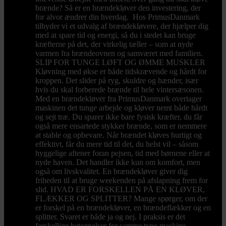
brænde? Så er en brændekløver den investering, der
for alvor ændrer din hverdag. Hos PrimusDanmark
tilbyder vi et udvalg af brændekløvere, der hjælper dig
med at spare tid og energi, så du i stedet kan bruge
kræfterne på det, der virkelig tæller – som at nyde
varmen fra brændeovnen og samværet med familien.
SLIP FOR TUNGE LØFT OG ØMME MUSKLER
Kløvning med økse er både tidskrævende og hårdt for
kroppen. Det slider på ryg, skuldre og hænder, især
hvis du skal forberede brænde til hele vintersæsonen.
Med en brændekløver fra PrimusDanmark overtager
maskinen det tunge arbejde og kløver nemt både hårdt
og sejt træ. Du sparer ikke bare fysisk kræfter, du får
også mere ensartede stykker brænde, som er nemmere
at stable og opbevare. Når brændet kløves hurtigt og
effektivt, får du mere tid til det, du helst vil – såsom
hyggelige aftener foran pejsen, tid med børnene eller at
nyde haven. Det handler ikke kun om komfort, men
også om livskvalitet. En brændekløver giver dig
friheden til at bruge weekenden på afslapning frem for
slid. HVAD ER FORSKELLEN PÅ EN KLØVER,
FLÆKKER OG SPLITTER? Mange spørger, om der
er forskel på en brændekløver, en brændeflækker og en
splitter. Svaret er både ja og nej. I praksis er det
forskellige betegnelser for samme type maskine,