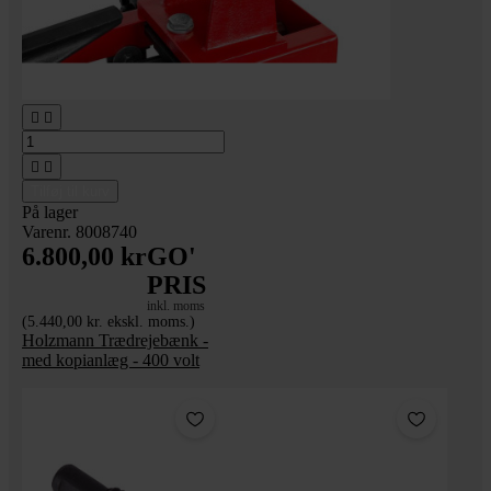




Tilføj til kurv
På lager
Varenr. 8008740
6.800,00 kr
GO'
PRIS
inkl. moms
(5.440,00 kr. ekskl. moms.)
Holzmann Trædrejebænk -
med kopianlæg - 400 volt