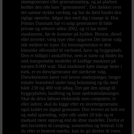
strømgenerator eller generatoranlæg, og på pladsen
hedder den ofte bare "generatoren". Det dækker over
det samme stykke værktøj, og har du først fundet den
rigtige størrelse, følger den med dig i mange år. Hos
Primus Danmark har vi solgt generatorer til både
private og erhverv siden 2002, og vi har testet
maskinerne, før de kommer på hylden. Benzin, diesel
eller inverter: vælg type efter opgaven Det første valg
står mellem tre typer. En benzingenerator er den
klassiske allrounder til værksted, have og byggeplads.
Den er billigst i anskaffelse, nem at starte og findes fra
små transportable modeller til kraftige maskiner på
næsten 8.000 watt. Skal maskinen køre mange timer i
træk, er en dieselgenerator det stærkeste valg.
Dieselmotoren kører ved lavere omdrejninger, bruger
mindre brændstof under tung belastning og fås med
både 230 og 400 volt udtag. Det gør den oplagt til
byggepladser, landbrug og faste nødstrømsløsninger.
Skal du drive følsom elektronik som computere, tv
eller ladere, skal du kigge efter en invertergenerator,
også kaldet en digital generator. Den leverer en helt ren
og stabil spænding, vejer ofte under 20 kilo og er
markant mere støjsvag end de åbne modeller. Derfor er
den favoritten til camping, sommerhus og festival. Går
du efter et bestemt mærke, kan du gå direkte til vores