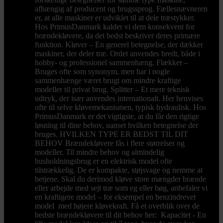
afhængig af producent og brugssprog. Fællesnævneren
er, at alle maskiner er udviklet til at dele træstykker.
Hos PrimusDanmark kalder vi dem konsekvent for
brændekløvere, da det bedst beskriver deres primære
funktion. Kløver – En generel betegnelse, der dækker
maskiner, der deler træ. Ordet anvendes bredt, både i
hobby- og professionel sammenhæng. Flækker –
Bruges ofte som synonym, men har i nogle
sammenhænge været brugt om mindre kraftige
modeller til privat brug. Splitter – Et mere teknisk
udtryk, der især anvendes internationalt. Her henvises
ofte til selve kløvemekanismen, typisk hydraulisk. Hos
PrimusDanmark er det vigtigste, at du får den rigtige
løsning til dine behov, uanset hvilken betegnelse der
bruges. HVILKEN TYPE ER BEDST TIL DIT
BEHOV Brændekløvere fås i flere størrelser og
modeller. Til mindre behov og almindelig
husholdningsbrug er en elektrisk model ofte
tilstrækkelig. De er kompakte, støjsvage og nemme at
betjene. Skal du derimod kløve store mængder brænde
eller arbejde med sejt træ som eg eller bøg, anbefaler vi
en kraftigere model – for eksempel en benzindrevet
model med højere kløvekraft. Få et overblik over de
bedste brændekløvere til dit behov her: Kapacitet - En