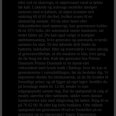
eller ved en skurvogn, er støjniveauet værd at tjekke
før køb. Lukkede og lydsvage modeller dæmper
motoren med et kabinet, så støjen kommer ned
omkring 60 til 65 decibel, hvilket svarer til en
almindelig samtale. Vil du sikre huset eller
virksomheden mod strømsvigt, kan generatoren kobles
til en ATS boks, der automatisk starter maskinen, når
nettet falder ud. Du kan også vælge et komplet
nødstrømsanlæg, hvor generator og automatik er tænkt
sammen fra start. Til den løbende drift finder du
batterier, ladekabler, filtre og reservedele i vores udvalg
af generatortilbehør, så din maskine er klar, hver gang
du får brug for den. Køb din generator hos Primus
Danmark Primus Danmark er en dansk-ejet
virksomhed med fysisk butik i Børkop, hvor du kan se
generatorerne i vareudstillingen, før du beslutter dig. Vi
importerer direkte fra fabrikanterne, så du får kvalitet til
fornuftige priser, og alt ligger på eget lager: bestiller du
på hverdage inden kl. 12.00, sender vi som
udgangspunkt samme dag. Har du spørgsmål til valg af
model, størrelse eller nødstrøm, sidder vores danske
kundeservice klar med rådgivning før købet. Ring til os
på 76 62 00 36 eller kig forbi butikken. Ofte stillede
spørgsmål om generatorer Hvad er forskellen på en
generator og en elgenerator? Ingen. Elgenerator,