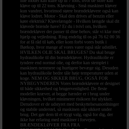
lille model kan klare op til 7 tons, hvor de store kan
kløve op til 22 tons. Kløvning - Små maskiner kløver
kun vandret, hvorimod større brændekløvere også kan
kløve lodret. Motor - Skal den drives af benzin eller
køre elektrisk? Kløvelængde - Hvilken længde skal dit
kløvede brænde have? Er du i tvivl om, hvilken
brændekløver der passer til dine behov, står vi klar med
hjælp og vejledning. Ring endelig til os på 76 62 00 36
for at få råd til køb, eller kom forbi vores butik i
Børkop, hvor mange af vores varer også står udstillet.
HVILKEN OLIE SKAL BRUGES? Du skal bruge
hydraulikolie til din brændekløver. Hydraulikolie er
tyndere end normal olie, og derfor kan stemplet i
maskinen nemmere og hurtigere bevæge sig. Desuden
kan hydraulikolie bedre tåle høje temperaturer uden at
koge. NEM OG SIKKER BRUG, OGSÅ FOR
NYBEGYNDEREN Vores brændekløvere er designet
til både sikkerhed og brugervenlighed. De fleste
modeller kræver, at begge hænder er i brug under
kløvningen, hvilket minimerer risikoen for ulykker.
Derudover er de udstyret med beskyttelsesanordninger
og stabile understel, så maskinen står sikkert under
brug. Det gør dem til et trygt valg, også for dig, der
ikke har erfaring med maskiner i forvejen.
BRÆNDEKLØVER FRA FRA