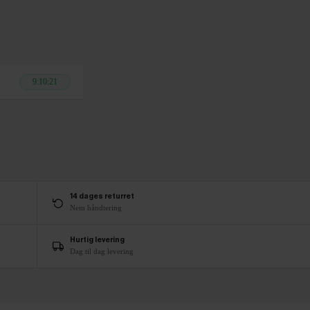
9:10:20
14 dages returret
Nem håndtering
Hurtig levering
Dag til dag levering