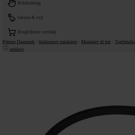
beklædning
sæson & vejr
brugt/demo værktøj
Primus Danmark
Stationære maskiner
Maskiner til træ
Træbånds
udskriv