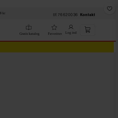
8 kr
tlf. 76 62 00 36
Kontakt
Log ind
Gratis katalog
Favoritter