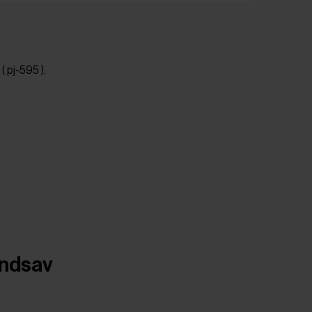
( pj-595 ).
åndsav