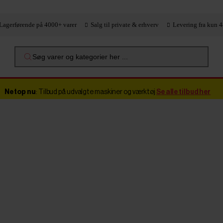
Lagerførende på 4000+ varer
Salg til private & erhverv
Levering fra kun 4
Søg varer og kategorier her ...
Netop nu
: Tilbud på udvalgte maskiner og værktøj
Se alle tilbud her