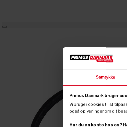
Samtykke
Primus Danmark bruger coo
Vi bruger cookies til at tilpa
også oplysninger om dit bes
Har du en konto hos os?
Hv