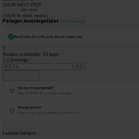
116,00 kr
GO' PRIS
inkl. moms
(116,00 kr. ekskl. moms.)
På lager, leveringstid er
1-2 hverdage
✓
Bestil inden kl 12.00 og få afsendt samme dag

Product availability:
På lager
1-2 hverdage




Tilføj til kurv
Har du et spørgsmål?
Ring 76 62 00 36 og mærk forskellen.
Skarpe priser!
Vores direkte import holder vi priserne nede.
I samme kategori