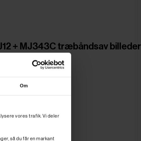
MJ12 + MJ343C træbåndsav billeder
Om
ysere vores trafik. Vi deler
nger, så du får en markant