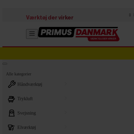
Skip to main content
Værktøj der virker
Alle kategorier
håndværktøj
trykluft
svejsning
elværktøj