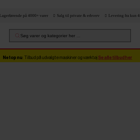
Lagerførende på 4000+ varer
Salg til private & erhverv
Levering fra kun 4
Søg varer og kategorier her ...
Netop nu
: Tilbud på udvalgte maskiner og værktøj
Se alle tilbud her