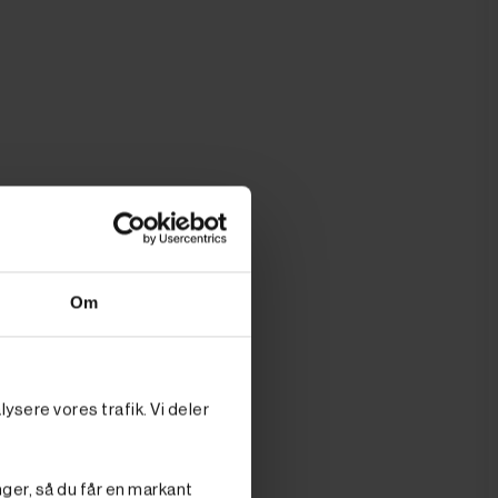
Om
ysere vores trafik. Vi deler
nger, så du får en markant