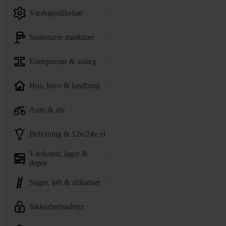
værktøjstilbehør
stationære maskiner
entreprenør & anlæg
hus, have & landbrug
auto & atv
belysning & 12v/24v el
værksted, lager &
depot
stiger, løft & stilladser
sikkerhedsudstyr