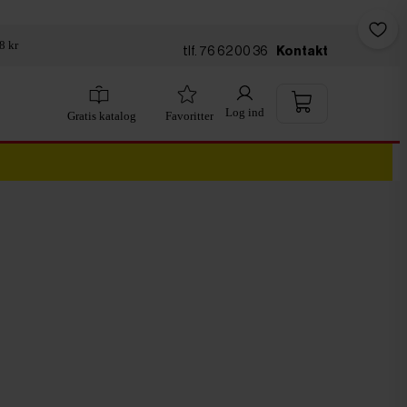
8 kr
tlf. 76 62 00 36
Kontakt
Log ind
Gratis katalog
Favoritter