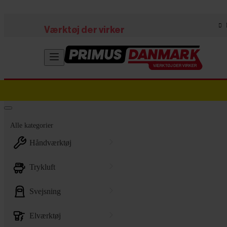
Skip to main content
Værktøj der virker
Alle kategorier
håndværktøj
trykluft
svejsning
elværktøj