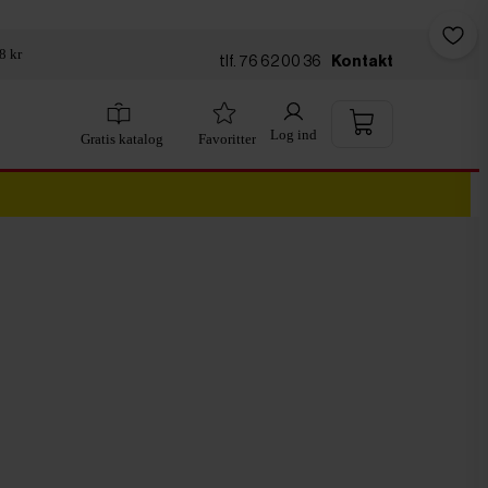
8 kr
tlf. 76 62 00 36
Kontakt
Log ind
Gratis katalog
Favoritter