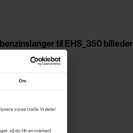
benzinslanger til EHS_350 billeder
Om
ysere vores trafik. Vi deler
nger, så du får en markant