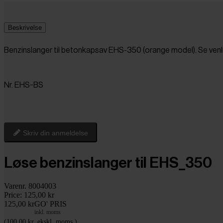
Beskrivelse
Benzinslanger til betonkapsav EHS-350 (orange model). Se venligs
Nr. EHS-BS
Skriv din anmeldelse
Løse benzinslanger til EHS_350
Varenr. 8004003
Price:
125,00 kr
125,00 kr
GO' PRIS
inkl. moms
(100,00 kr. ekskl. moms.)