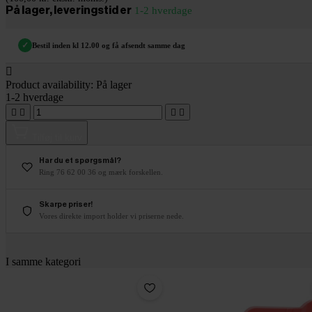
På lager, leveringstid er
1-2 hverdage
✓
Bestil inden kl 12.00 og få afsendt samme dag

Product availability:
På lager
1-2 hverdage




Tilføj til kurv
Har du et spørgsmål?
Ring 76 62 00 36 og mærk forskellen.
Skarpe priser!
Vores direkte import holder vi priserne nede.
I samme kategori