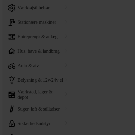
værktøjstilbehør
stationære maskiner
entreprenør & anlæg
hus, have & landbrug
auto & atv
belysning & 12v/24v el
værksted, lager &
depot
stiger, løft & stilladser
sikkerhedsudstyr