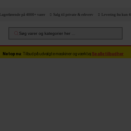
Lagerførende på 4000+ varer
Salg til private & erhverv
Levering fra kun 4
Søg varer og kategorier her ...
Netop nu
: Tilbud på udvalgte maskiner og værktøj
Se alle tilbud her