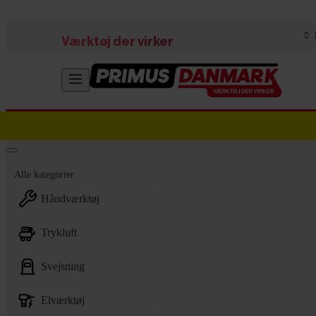
Skip to main content
Værktøj der virker
Alle kategorier
håndværktøj
trykluft
svejsning
elværktøj