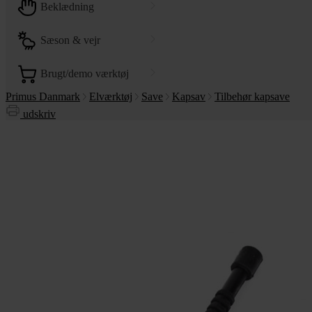
beklædning
sæson & vejr
brugt/demo værktøj
Primus Danmark
Elværktøj
Save
Kapsav
Tilbehør kapsave
udskriv