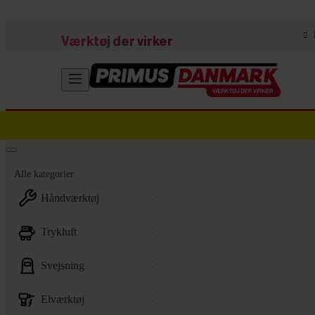
Skip to main content
Værktøj der virker
Alle kategorier
håndværktøj
trykluft
svejsning
elværktøj