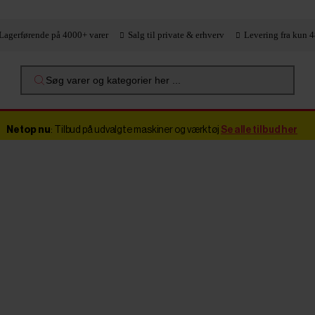
Lagerførende på 4000+ varer
Salg til private & erhverv
Levering fra kun 4
Søg varer og kategorier her ...
Netop nu
: Tilbud på udvalgte maskiner og værktøj
Se alle tilbud her