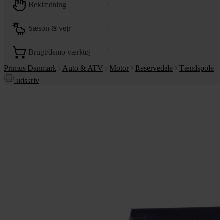
beklædning
sæson & vejr
brugt/demo værktøj
Primus Danmark
Auto & ATV
Motor
Reservedele
Tændspole
udskriv