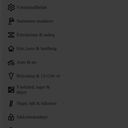
værktøjstilbehør
stationære maskiner
entreprenør & anlæg
hus, have & landbrug
auto & atv
belysning & 12v/24v el
værksted, lager &
depot
stiger, løft & stilladser
sikkerhedsudstyr