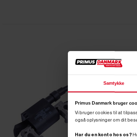
Samtykke
Primus Danmark bruger coo
Vi bruger cookies til at tilpa
også oplysninger om dit bes
Har du en konto hos os?
Hv