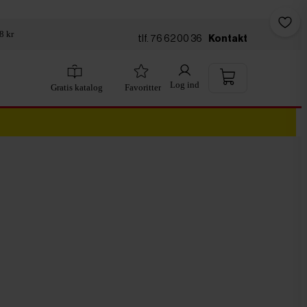
8 kr
tlf. 76 62 00 36
Kontakt
Log ind
Gratis katalog
Favoritter