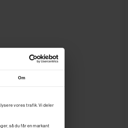
Om
ysere vores trafik. Vi deler
nger, så du får en markant