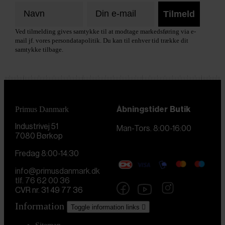
Tilmeld
Ved tilmelding gives samtykke til at modtage markedsføring via e-
mail jf. vores persondatapolitik. Du kan til enhver tid trække dit
samtykke tilbage.
Primus Danmark
Åbningstider
Butik
Industrivej 51
Man-Tors. 8:00-16:00
7080 Børkop
Fredag 8:00-14:30
info@primusdanmark.dk
tlf. 76 62 00 36
CVR nr. 31 49 77 36
Information
Toggle information links
