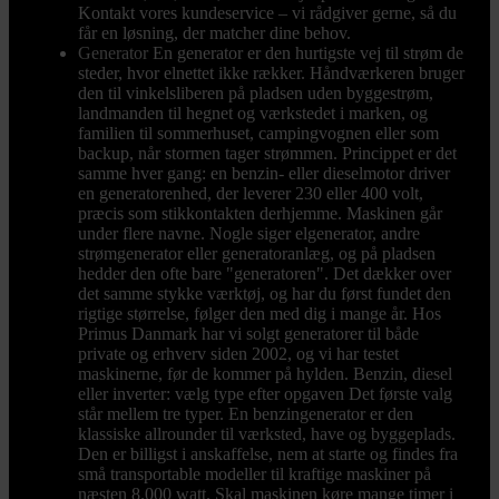
Kontakt vores kundeservice – vi rådgiver gerne, så du
får en løsning, der matcher dine behov.
Generator
En generator er den hurtigste vej til strøm de
steder, hvor elnettet ikke rækker. Håndværkeren bruger
den til vinkelsliberen på pladsen uden byggestrøm,
landmanden til hegnet og værkstedet i marken, og
familien til sommerhuset, campingvognen eller som
backup, når stormen tager strømmen. Princippet er det
samme hver gang: en benzin- eller dieselmotor driver
en generatorenhed, der leverer 230 eller 400 volt,
præcis som stikkontakten derhjemme. Maskinen går
under flere navne. Nogle siger elgenerator, andre
strømgenerator eller generatoranlæg, og på pladsen
hedder den ofte bare "generatoren". Det dækker over
det samme stykke værktøj, og har du først fundet den
rigtige størrelse, følger den med dig i mange år. Hos
Primus Danmark har vi solgt generatorer til både
private og erhverv siden 2002, og vi har testet
maskinerne, før de kommer på hylden. Benzin, diesel
eller inverter: vælg type efter opgaven Det første valg
står mellem tre typer. En benzingenerator er den
klassiske allrounder til værksted, have og byggeplads.
Den er billigst i anskaffelse, nem at starte og findes fra
små transportable modeller til kraftige maskiner på
næsten 8.000 watt. Skal maskinen køre mange timer i