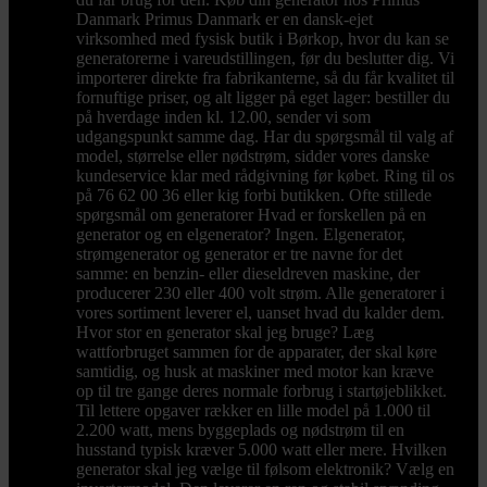
Danmark Primus Danmark er en dansk-ejet
virksomhed med fysisk butik i Børkop, hvor du kan se
generatorerne i vareudstillingen, før du beslutter dig. Vi
importerer direkte fra fabrikanterne, så du får kvalitet til
fornuftige priser, og alt ligger på eget lager: bestiller du
på hverdage inden kl. 12.00, sender vi som
udgangspunkt samme dag. Har du spørgsmål til valg af
model, størrelse eller nødstrøm, sidder vores danske
kundeservice klar med rådgivning før købet. Ring til os
på 76 62 00 36 eller kig forbi butikken. Ofte stillede
spørgsmål om generatorer Hvad er forskellen på en
generator og en elgenerator? Ingen. Elgenerator,
strømgenerator og generator er tre navne for det
samme: en benzin- eller dieseldreven maskine, der
producerer 230 eller 400 volt strøm. Alle generatorer i
vores sortiment leverer el, uanset hvad du kalder dem.
Hvor stor en generator skal jeg bruge? Læg
wattforbruget sammen for de apparater, der skal køre
samtidig, og husk at maskiner med motor kan kræve
op til tre gange deres normale forbrug i startøjeblikket.
Til lettere opgaver rækker en lille model på 1.000 til
2.200 watt, mens byggeplads og nødstrøm til en
husstand typisk kræver 5.000 watt eller mere. Hvilken
generator skal jeg vælge til følsom elektronik? Vælg en