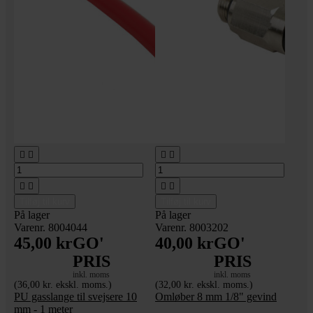








Tilføj til kurv
Tilføj til kurv
På lager
På lager
Varenr. 8004044
Varenr. 8003202
45,00 kr
GO'
40,00 kr
GO'
PRIS
PRIS
inkl. moms
inkl. moms
(36,00 kr. ekskl. moms.)
(32,00 kr. ekskl. moms.)
PU gasslange til svejsere 10
Omløber 8 mm 1/8" gevind
mm - 1 meter