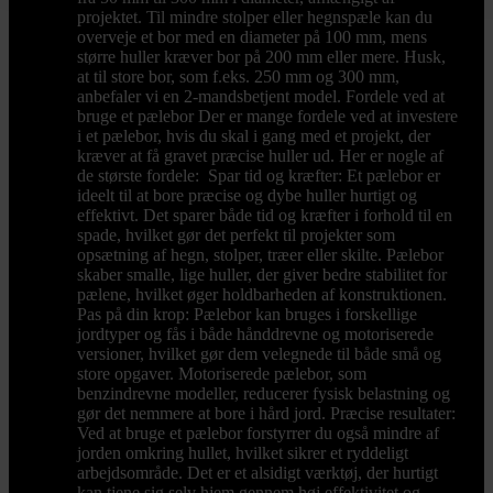
projektet. Til mindre stolper eller hegnspæle kan du
overveje et bor med en diameter på 100 mm, mens
større huller kræver bor på 200 mm eller mere. Husk,
at til store bor, som f.eks. 250 mm og 300 mm,
anbefaler vi en 2-mandsbetjent model. Fordele ved at
bruge et pælebor Der er mange fordele ved at investere
i et pælebor, hvis du skal i gang med et projekt, der
kræver at få gravet præcise huller ud. Her er nogle af
de største fordele: Spar tid og kræfter: Et pælebor er
ideelt til at bore præcise og dybe huller hurtigt og
effektivt. Det sparer både tid og kræfter i forhold til en
spade, hvilket gør det perfekt til projekter som
opsætning af hegn, stolper, træer eller skilte. Pælebor
skaber smalle, lige huller, der giver bedre stabilitet for
pælene, hvilket øger holdbarheden af konstruktionen.
Pas på din krop: Pælebor kan bruges i forskellige
jordtyper og fås i både hånddrevne og motoriserede
versioner, hvilket gør dem velegnede til både små og
store opgaver. Motoriserede pælebor, som
benzindrevne modeller, reducerer fysisk belastning og
gør det nemmere at bore i hård jord. Præcise resultater:
Ved at bruge et pælebor forstyrrer du også mindre af
jorden omkring hullet, hvilket sikrer et ryddeligt
arbejdsområde. Det er et alsidigt værktøj, der hurtigt
kan tjene sig selv hjem gennem høj effektivitet og