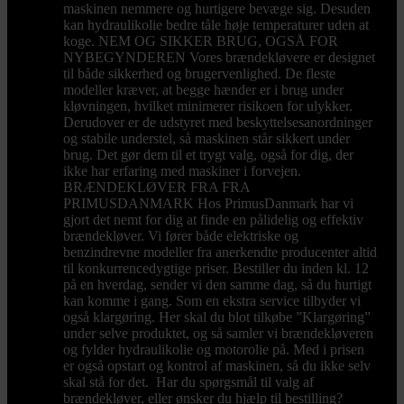
maskinen nemmere og hurtigere bevæge sig. Desuden
kan hydraulikolie bedre tåle høje temperaturer uden at
koge. NEM OG SIKKER BRUG, OGSÅ FOR
NYBEGYNDEREN Vores brændekløvere er designet
til både sikkerhed og brugervenlighed. De fleste
modeller kræver, at begge hænder er i brug under
kløvningen, hvilket minimerer risikoen for ulykker.
Derudover er de udstyret med beskyttelsesanordninger
og stabile understel, så maskinen står sikkert under
brug. Det gør dem til et trygt valg, også for dig, der
ikke har erfaring med maskiner i forvejen.
BRÆNDEKLØVER FRA FRA
PRIMUSDANMARK Hos PrimusDanmark har vi
gjort det nemt for dig at finde en pålidelig og effektiv
brændekløver. Vi fører både elektriske og
benzindrevne modeller fra anerkendte producenter altid
til konkurrencedygtige priser. Bestiller du inden kl. 12
på en hverdag, sender vi den samme dag, så du hurtigt
kan komme i gang. Som en ekstra service tilbyder vi
også klargøring. Her skal du blot tilkøbe ”Klargøring”
under selve produktet, og så samler vi brændekløveren
og fylder hydraulikolie og motorolie på. Med i prisen
er også opstart og kontrol af maskinen, så du ikke selv
skal stå for det. Har du spørgsmål til valg af
brændekløver, eller ønsker du hjælp til bestilling?