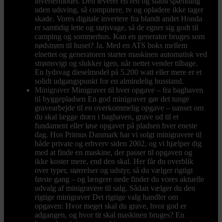
invertermodel. Den leverer en ren og stabil spænding
uden udsving, så computere, tv og opladere ikke tager
skade. Vores digitale invertere fra blandt andet Honda
er samtidig lette og støjsvage, så de egner sig godt til
camping og sommerhus. Kan en generator bruges som
nødstrøm til huset? Ja. Med en ATS boks mellem
elnettet og generatoren starter maskinen automatisk ved
strømsvigt og slukker igen, når nettet vender tilbage.
En lydsvag dieselmodel på 5.200 watt eller mere er et
solidt udgangspunkt for en almindelig husstand.
Minigraver
Minigraver til hver opgave – fra baghaven
til byggepladsen En god minigraver gør det tunge
gravearbejde til en overkommelig opgave – uanset om
du skal lægge dræn i baghaven, grave ud til et
fundament eller løse opgaver på pladsen hver eneste
dag. Hos Primus Danmark har vi solgt minigravere til
både private og erhverv siden 2002, og vi hjælper dig
med at finde en maskine, der passer til opgaven og
ikke koster mere, end den skal. Her får du overblik
over typer, størrelser og udstyr, så du vælger rigtigt
første gang – og længere nede finder du vores aktuelle
udvalg af minigravere til salg. Sådan vælger du den
rigtige minigraver Det rigtige valg handler om
opgaven: Hvor meget skal du grave, hvor god er
adgangen, og hvor tit skal maskinen bruges? En