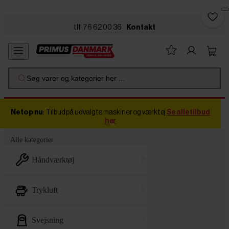
Skip to main content
tlf. 76 62 00 36
Kontakt
Søg varer og kategorier her ...
Netop nu
: Tilbud på udvalgte maskiner og værktøj
Se alle tilbud
her
Alle kategorier
håndværktøj
trykluft
svejsning