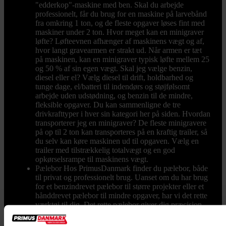
"edderkop"-maskine med ben. Skal du arbejde
professionelt, får du brug for en maskine på larvebånd
fra omkring 1 ton, og de fleste opgaver løses fint med
maskiner under 2 ton. Hvor meget kan en minigraver
løfte? Løfteevnen afhænger af maskinens vægt og af,
hvor langt gravearmen er strakt ud. Når armen er tæt
på maskinen, kan en minigraver typisk løfte mellem 25
og 50 % af sin egen vægt. Skal jeg vælge benzin,
diesel eller el? Vælg diesel til drift, holdbarhed og
tunge dage, el/batteri til indendørs og støjfølsomt
arbejde uden udstødning, og benzin til de mindre,
fleksible opgaver. Du kan sammenligne de tre
drivkrafttyper i hver sin kategori her på siden. Hvordan
transporterer jeg en minigraver? De fleste minigravere
på op til 2 ton kan transporteres på en kraftig trailer, så
du selv kan køre maskinen ud til opgaven. Vælg en
trailer med tilstrækkelig totalvægt og en god
opkørselsrampe til maskinens vægt.
Pælebor
Hos PrimusDanmark finder du pælebor, både
til privat og professionelt brug. Uanset om du har brug
for et benzindrevet pælebor til større projekter eller et
hånddrevet pælebor til mindre opgaver, har vi det rette
værktøj til dig. Det rette pælebor giver dig præcision
og effektivitet, når du skal grave huller til eksempelvis
hegnspæle, stolper eller plantning af træer. Læs mere