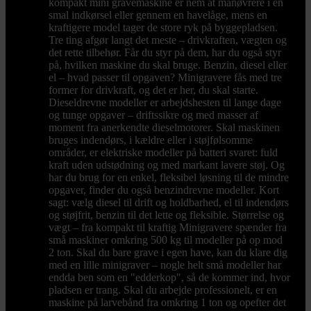
kompakt mini gravemaskine er nem at manøvrere i en
smal indkørsel eller gennem en havelåge, mens en
kraftigere model tager de store ryk på byggepladsen.
Tre ting afgør langt det meste – drivkraften, vægten og
det rette tilbehør. Får du styr på dem, har du også styr
på, hvilken maskine du skal bruge. Benzin, diesel eller
el – hvad passer til opgaven? Minigravere fås med tre
former for drivkraft, og det er her, du skal starte.
Dieseldrevne modeller er arbejdshesten til lange dage
og tunge opgaver – driftssikre og med masser af
moment fra anerkendte dieselmotorer. Skal maskinen
bruges indendørs, i kældre eller i støjfølsomme
områder, er elektriske modeller på batteri svaret: fuld
kraft uden udstødning og med markant lavere støj. Og
har du brug for en enkel, fleksibel løsning til de mindre
opgaver, finder du også benzindrevne modeller. Kort
sagt: vælg diesel til drift og holdbarhed, el til indendørs
og støjfrit, benzin til det lette og fleksible. Størrelse og
vægt – fra kompakt til kraftig Minigravere spænder fra
små maskiner omkring 500 kg til modeller på op mod
2 ton. Skal du bare grave i egen have, kan du klare dig
med en lille minigraver – nogle helt små modeller har
endda ben som en "edderkop", så de kommer ind, hvor
pladsen er trang. Skal du arbejde professionelt, er en
maskine på larvebånd fra omkring 1 ton og opefter det