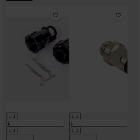








Tilføj til kurv
Tilføj til kurv