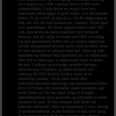
så et apparat på 2.000 watt kan kræve 6.000 watt i
startøjeblikket. Vælg derfor en model, hvor den
maksimale effekt ligger et godt stykke over dit samlede
behov. Er du i tvivl, så ring til os. Du får rådgivning af
folk, der selv har haft maskinerne i hånden. Tænk også
over spændingen. De fleste opgaver klares med 230
volt, men driver du større maskiner med trefasede
motorer, skal du vælge en model med 400 volt udtag.
Og skal generatoren flyttes ofte, er vægten afgørende:
en lille transportabel inverter bæres med én hånd, mens
de store maskiner er udstyret med hjul. Støjsvag drift,
nødstrøm og tilbehør Skal maskinen stå i et villakvarter
eller ved en skurvogn, er støjniveauet værd at tjekke
før køb. Lukkede og lydsvage modeller dæmper
motoren med et kabinet, så støjen kommer ned
omkring 60 til 65 decibel, hvilket svarer til en
almindelig samtale. Vil du sikre huset eller
virksomheden mod strømsvigt, kan generatoren kobles
til en ATS boks, der automatisk starter maskinen, når
nettet falder ud. Du kan også vælge et komplet
nødstrømsanlæg, hvor generator og automatik er tænkt
sammen fra start. Til den løbende drift finder du
batterier, ladekabler, filtre og reservedele i vores udvalg
af generatortilbehør, så din maskine er klar, hver gang
du får brug for den. Køb din generator hos Primus