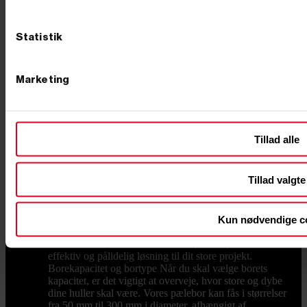
hvis du kun skal bore få huller eller arbejder i områder,
hvor der ikke er adgang til benzin eller strøm. De egner
sig godt til mindre opgaver såsom haveprojekter, hvor
Statistik
der kun er behov for at grave et par huller. Se fx vores
kraftige håndmodel med en diameter på 150 mm.
Benzindrevet pælebor Et benzindrevet pælebor er et
Marketing
kraftfuldt, motoriseret værktøj, der gør det nemt at bore
flere huller hurtigt og præcist. Det er ideelt til større
projekter som opførelse af hegn, bygninger eller
installation af solcelleanlæg, og det kan bruges i
udfordrende jordtyper som ler eller sand. Fordelen ved
Tillad alle
et benzindrevet pælebor er, at det kræver minimal
fysisk anstrengelse, da motoren gør det meste af
arbejdet for dig. Når du bruger et benzindrevet
Tillad valgte
pælebor, skal du blot holde værktøjet stabilt og lade
motoren klare boringerne. Dette sparer dig både tid og
kræfter, især når der skal bores mange huller.
Motoriserede pælebor er det perfekte valg til store
Kun nødvendige c
projekter, og du kan fx se vores populære
benzindrevne model med tre borstørrelser, som er en
effektiv og pålidelig løsning til dit store projekt.
Borekapacitet og bortype Når du skal vælge borets
kapacitet, er det vigtigt at overveje, hvor store og dybe
dine huller skal være. Vores pælebor kan fås i størrelser
fra 50 mm til 300 mm i diameter, afhængigt af