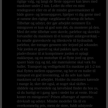
rigtige valg, og langt de fleste opgaver kan løses med
maskiner under 2 ton. Leder du efter en mini
rendegraver eller en af de mindre gravemaskiner til
både grave- og læsseopgaver, hjælper vi dig gerne med
at ramme den rigtige vægtklasse til netop dit behov.
Tilbehør og udstyr, der gør arbejdet nemmere En
minigraver er kun så god som det, du monterer på den.
Med det rette tilbehør som skovle, pælebor og skovklo
forvandler du maskinen til et komplet anlægsværktøj –
fra smalle graveskovle og tilteskovle til hydraulisk
pælebor, der trænger gennem stiv lerjord på sekunder.
Når jorden er gravet og skal pakkes igen, er en
pladevibrator til at komprimere jorden et oplagt
makkerpar, og en motorbør til at flytte jord og grus
sparer både ryg og tid, når materialerne skal væk fra
hullet. Transport og vedligehold En maskine på 1-2 ton
skal flyttes mellem opgaverne, og her er en trailer til
transport en god investering, så du selv kan køre
maskinen ud til arbejdet. Holder du maskinen kørende
i mange år, sker det også, at noget skal skiftes –
sliddele og reservedele og larvebånd finder du hos os,
så du hurtigt er i gang igen i stedet for at vente. Hvad
koster en minigraver? Prisen afhænger af størrelse,
drivkraft og udstyr. Mindre modeller fås til en
overkommelig pris, mens de store, fuldt udstyrede