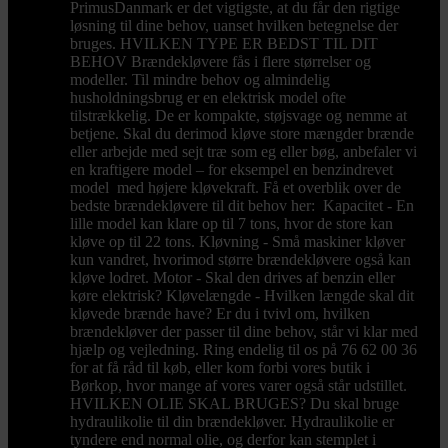
PrimusDanmark er det vigtigste, at du får den rigtige
løsning til dine behov, uanset hvilken betegnelse der
bruges. HVILKEN TYPE ER BEDST TIL DIT
BEHOV Brændekløvere fås i flere størrelser og
modeller. Til mindre behov og almindelig
husholdningsbrug er en elektrisk model ofte
tilstrækkelig. De er kompakte, støjsvage og nemme at
betjene. Skal du derimod kløve store mængder brænde
eller arbejde med sejt træ som eg eller bøg, anbefaler vi
en kraftigere model – for eksempel en benzindrevet
model med højere kløvekraft. Få et overblik over de
bedste brændekløvere til dit behov her: Kapacitet - En
lille model kan klare op til 7 tons, hvor de store kan
kløve op til 22 tons. Kløvning - Små maskiner kløver
kun vandret, hvorimod større brændekløvere også kan
kløve lodret. Motor - Skal den drives af benzin eller
køre elektrisk? Kløvelængde - Hvilken længde skal dit
kløvede brænde have? Er du i tvivl om, hvilken
brændekløver der passer til dine behov, står vi klar med
hjælp og vejledning. Ring endelig til os på 76 62 00 36
for at få råd til køb, eller kom forbi vores butik i
Børkop, hvor mange af vores varer også står udstillet.
HVILKEN OLIE SKAL BRUGES? Du skal bruge
hydraulikolie til din brændekløver. Hydraulikolie er
tyndere end normal olie, og derfor kan stemplet i