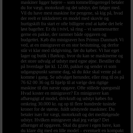
maskiner ligger højere – som tommelfingerregel betaler
du for vægt, motorkraft og det udstyr, der følger med.
Vil du have mest maskine for pengene, så kig på, hvad
der reelt er inkluderet: en model med skovle og
hurtigskift fra start er ofte billigere end at købe det hele
løst bagefter. Er du i tvivl, så ring – vi sammensætter
gerne en pakke, der rammer både opgaven og
budgettet. Køb din minigraver hos Primus Danmark Vi
ved, at en minigraver er en stor beslutning, og derfor
står vi klar med rådgivning, før du køber. Vi har eget
lager og butik i Børkop, hvor du kan se maskinerne og
det store udvalg af udstyr med egne øjne. Bestiller du
på hverdage før kl. 12.00, pakker og sender vi som
udgangspunkt samme dag, så du ikke skal vente på at
komme i gang. Se udvalget herunder, eller ring til os på
76 62 00 36 og få hjælp til at vælge den rigtige
maskine til din næste opgave. Ofte stillede spørgsmål
Hvad koster en minigraver? En minigraver kan
afhængigt af model, drivkraft og udstyr købes fra
omkring 30.000 kr. og op til flere hundrede tusinde
kroner for de største, fuldt udstyrede maskiner. Du
betaler især for vægt, motorkraft og det medfølgende
udstyr. Hvilken minigraver skal jeg vælge? Det
afhænger af opgaven. Skal du grave i egen have, kan
du klare dig med en lille model – eventuelt en kompakt