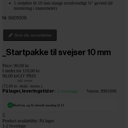
1 omløber til 10 mm slange m/udvendigt ⅛" gevind (til
montering i manometer)
Nr. 8901006
Skriv din anmeldelse
_Startpakke til svejser 10 mm
Price:
90,00 kr
I stedet for 110,00 kr
90,00 kr
GO' PRIS
inkl. moms
(72,00 kr. ekskl. moms.)
Varenr. 8901006
På lager, leveringstid er
1-2 hverdage
✓
Bestil nu, og få afsendt mandag kl 12

Product availability:
På lager
1-2 hverdage