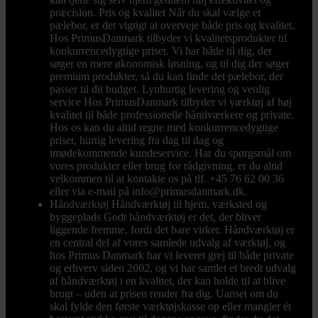
præcision. Pris og kvalitet Når du skal vælge et
pælebor, er det vigtigt at overveje både pris og kvalitet.
Hos PrimusDanmark tilbyder vi kvalitetsprodukter til
konkurrencedygtige priser. Vi har både til dig, der
søger en mere økonomisk løsning, og til dig der søger
premium produkter, så du kan finde det pælebor, der
passer til dit budget. Lynhurtig levering og venlig
service Hos PrimusDanmark tilbyder vi værktøj af høj
kvalitet til både professionelle håndværkere og private.
Hos os kan du altid regne med konkurrencedygtige
priser, hurtig levering fra dag til dag og
imødekommende kundeservice. Har du spørgsmål om
vores produkter eller brug for rådgivning, er du altid
velkommen til at kontakte os på tlf. +45 76 62 00 36
eller via e-mail på info@primusdanmark.dk.
Håndværktøj
Håndværktøj til hjem, værksted og
byggeplads Godt håndværktøj er det, der bliver
liggende fremme, fordi det bare virker. Håndværktøj er
en central del af vores samlede udvalg af værktøj, og
hos Primus Danmark har vi leveret grej til både private
og erhverv siden 2002, og vi har samlet et bredt udvalg
af håndværktøj i en kvalitet, der kan holde til at blive
brugt – uden at prisen render fra dig. Uanset om du
skal fylde den første værktøjskasse op eller mangler ét