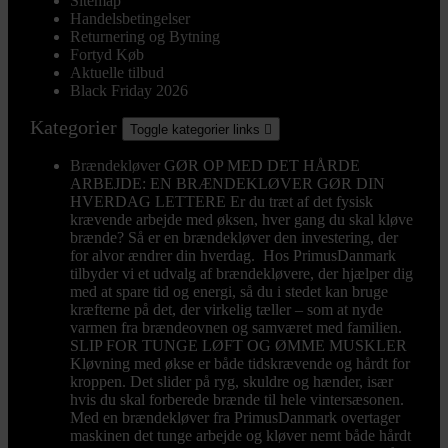
Sitemap
Handelsbetingelser
Returnering og Bytning
Fortyd Køb
Aktuelle tilbud
Black Friday 2026
Kategorier
Toggle kategorier links

Brændekløver
GØR OP MED DET HÅRDE
ARBEJDE: EN BRÆNDEKLØVER GØR DIN
HVERDAG LETTERE Er du træt af det fysisk
krævende arbejde med øksen, hver gang du skal kløve
brænde? Så er en brændekløver den investering, der
for alvor ændrer din hverdag. Hos PrimusDanmark
tilbyder vi et udvalg af brændekløvere, der hjælper dig
med at spare tid og energi, så du i stedet kan bruge
kræfterne på det, der virkelig tæller – som at nyde
varmen fra brændeovnen og samværet med familien.
SLIP FOR TUNGE LØFT OG ØMME MUSKLER
Kløvning med økse er både tidskrævende og hårdt for
kroppen. Det slider på ryg, skuldre og hænder, især
hvis du skal forberede brænde til hele vintersæsonen.
Med en brændekløver fra PrimusDanmark overtager
maskinen det tunge arbejde og kløver nemt både hårdt