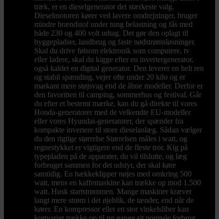
træk, er en dieselgenerator det stærkeste valg.
Dieselmotoren kører ved lavere omdrejninger, bruger
mindre brændstof under tung belastning og fås med
både 230 og 400 volt udtag. Det gør den oplagt til
byggepladser, landbrug og faste nødstrømsløsninger.
Skal du drive følsom elektronik som computere, tv
eller ladere, skal du kigge efter en invertergenerator,
også kaldet en digital generator. Den leverer en helt ren
og stabil spænding, vejer ofte under 20 kilo og er
markant mere støjsvag end de åbne modeller. Derfor er
den favoritten til camping, sommerhus og festival. Går
du efter et bestemt mærke, kan du gå direkte til vores
Honda-generatorer med de velkendte EU-modeller
eller vores Hyundai-generatorer, der spænder fra
kompakte invertere til store dieselanlæg. Sådan vælger
du den rigtige størrelse Størrelsen måles i watt, og
regnestykket er vigtigere end de fleste tror. Kig på
typepladen på de apparater, du vil tilslutte, og læg
forbruget sammen for det udstyr, der skal køre
samtidig. En hækkeklipper nøjes med omkring 500
watt, mens en kaffemaskine kan trække op mod 1.500
watt. Husk startstrømmen. Mange maskiner kræver
langt mere strøm i det øjeblik, de tænder, end når de
kører. En kompressor eller en stor vinkelsliber kan
kortvarigt trække op til tre gange sit normale forbrug,