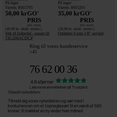
På lager
På lager
Varenr. 8003795
Varenr. 8003201
50,00 kr
GO'
35,00 kr
GO'
PRIS
PRIS
inkl. moms
inkl. moms
(40,00 kr. ekskl. moms.)
(28,00 kr. ekskl. moms.)
Stik til fodpedal - passer til
Omløber 6 mm 1/8" gevind
TIG200ACDCP
Ring til vores kundeservice
+45
76 62 00 36
4.8 stjerner
Læs vores anmeldelser på Trustpilot
Tilmeld nyhedsbrev
Tilmeld dig vores nyhedsbrev og vær med i
konkurrencen om et topnøglesæt til en værdi af 595
kroner. Vi trækker en ny vinder hver måned.