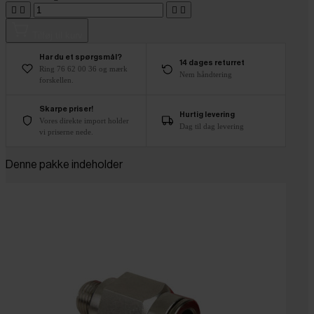




Tilføj til kurv
Har du et spørgsmål?
14 dages returret
Ring 76 62 00 36 og mærk
Nem håndtering
forskellen.
Skarpe priser!
Hurtig levering
Vores direkte import holder
Dag til dag levering
vi priserne nede.
Denne pakke indeholder