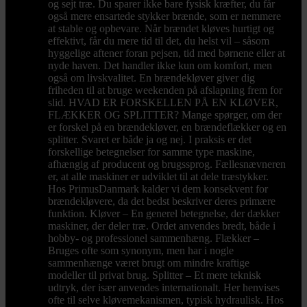
og sejt træ. Du sparer ikke bare fysisk kræfter, du får
også mere ensartede stykker brænde, som er nemmere
at stable og opbevare. Når brændet kløves hurtigt og
effektivt, får du mere tid til det, du helst vil – såsom
hyggelige aftener foran pejsen, tid med børnene eller at
nyde haven. Det handler ikke kun om komfort, men
også om livskvalitet. En brændekløver giver dig
friheden til at bruge weekenden på afslapning frem for
slid. HVAD ER FORSKELLEN PÅ EN KLØVER,
FLÆKKER OG SPLITTER? Mange spørger, om der
er forskel på en brændekløver, en brændeflækker og en
splitter. Svaret er både ja og nej. I praksis er det
forskellige betegnelser for samme type maskine,
afhængig af producent og brugssprog. Fællesnævneren
er, at alle maskiner er udviklet til at dele træstykker.
Hos PrimusDanmark kalder vi dem konsekvent for
brændekløvere, da det bedst beskriver deres primære
funktion. Kløver – En generel betegnelse, der dækker
maskiner, der deler træ. Ordet anvendes bredt, både i
hobby- og professionel sammenhæng. Flækker –
Bruges ofte som synonym, men har i nogle
sammenhænge været brugt om mindre kraftige
modeller til privat brug. Splitter – Et mere teknisk
udtryk, der især anvendes internationalt. Her henvises
ofte til selve kløvemekanismen, typisk hydraulisk. Hos