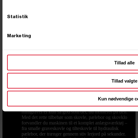
bruges indendørs, i kældre eller i støjfølsomme
områder, er elektriske modeller på batteri svaret: fuld
kraft uden udstødning og med markant lavere støj. Og
Statistik
har du brug for en enkel, fleksibel løsning til de mindre
opgaver, finder du også benzindrevne modeller. Kort
sagt: vælg diesel til drift og holdbarhed, el til indendørs
og støjfrit, benzin til det lette og fleksible. Størrelse og
Marketing
vægt – fra kompakt til kraftig Minigravere spænder fra
små maskiner omkring 500 kg til modeller på op mod
2 ton. Skal du bare grave i egen have, kan du klare dig
med en lille minigraver – nogle helt små modeller har
endda ben som en "edderkop", så de kommer ind, hvor
Tillad alle
pladsen er trang. Skal du arbejde professionelt, er en
maskine på larvebånd fra omkring 1 ton og opefter det
rigtige valg, og langt de fleste opgaver kan løses med
Tillad valgte
maskiner under 2 ton. Leder du efter en mini
rendegraver eller en af de mindre gravemaskiner til
både grave- og læsseopgaver, hjælper vi dig gerne med
Kun nødvendige c
at ramme den rigtige vægtklasse til netop dit behov.
Tilbehør og udstyr, der gør arbejdet nemmere En
minigraver er kun så god som det, du monterer på den.
Med det rette tilbehør som skovle, pælebor og skovklo
forvandler du maskinen til et komplet anlægsværktøj –
fra smalle graveskovle og tilteskovle til hydraulisk
pælebor, der trænger gennem stiv lerjord på sekunder.