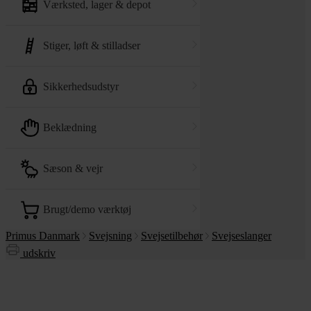
værksted, lager & depot
stiger, løft & stilladser
sikkerhedsudstyr
beklædning
sæson & vejr
brugt/demo værktøj
Primus Danmark
Svejsning
Svejsetilbehør
Svejseslanger
udskriv