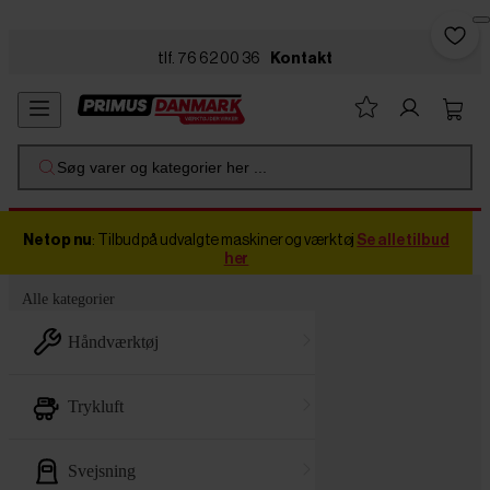
Skip to main content
tlf. 76 62 00 36
Kontakt
Søg varer og kategorier her ...
Netop nu
: Tilbud på udvalgte maskiner og værktøj
Se alle tilbud
her
Alle kategorier
håndværktøj
trykluft
svejsning