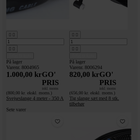








Tilføj til kurv
Tilføj til kurv
På lager
På lager
Varenr. 8004965
Varenr. 8006294
1.000,00 kr
GO'
820,00 kr
GO'
PRIS
PRIS
inkl. moms
inkl. moms
(800,00 kr. ekskl. moms.)
(656,00 kr. ekskl. moms.)
Svejseslange 4 meter - 350 A
Tig slange sæt med 8 stk.
tilbehør
Sete varer