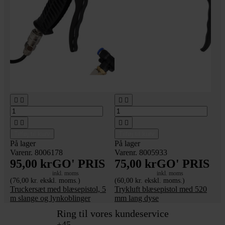








Tilføj til kurv
Tilføj til kurv
På lager
På lager
Varenr. 8006178
Varenr. 8005933
95,00 kr
GO' PRIS
75,00 kr
GO' PRIS
inkl. moms
inkl. moms
(76,00 kr. ekskl. moms.)
(60,00 kr. ekskl. moms.)
Truckersæt med blæsepistol, 5
Trykluft blæsepistol med 520
m slange og lynkoblinger
mm lang dyse
Ring til vores kundeservice
+45