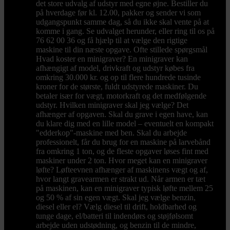
det store udvalg af udstyr med egne øjne. Bestiller du
på hverdage før kl. 12.00, pakker og sender vi som
udgangspunkt samme dag, så du ikke skal vente på at
komme i gang. Se udvalget herunder, eller ring til os på
76 62 00 36 og få hjælp til at vælge den rigtige
maskine til din næste opgave. Ofte stillede spørgsmål
Hvad koster en minigraver? En minigraver kan
afhængigt af model, drivkraft og udstyr købes fra
omkring 30.000 kr. og op til flere hundrede tusinde
kroner for de største, fuldt udstyrede maskiner. Du
betaler især for vægt, motorkraft og det medfølgende
udstyr. Hvilken minigraver skal jeg vælge? Det
afhænger af opgaven. Skal du grave i egen have, kan
du klare dig med en lille model – eventuelt en kompakt
"edderkop"-maskine med ben. Skal du arbejde
professionelt, får du brug for en maskine på larvebånd
fra omkring 1 ton, og de fleste opgaver løses fint med
maskiner under 2 ton. Hvor meget kan en minigraver
løfte? Løfteevnen afhænger af maskinens vægt og af,
hvor langt gravearmen er strakt ud. Når armen er tæt
på maskinen, kan en minigraver typisk løfte mellem 25
og 50 % af sin egen vægt. Skal jeg vælge benzin,
diesel eller el? Vælg diesel til drift, holdbarhed og
tunge dage, el/batteri til indendørs og støjfølsomt
arbejde uden udstødning, og benzin til de mindre,