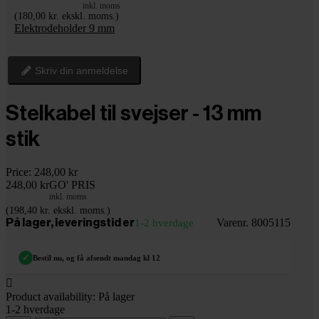
inkl. moms
(180,00 kr. ekskl. moms.)
Elektrodeholder 9 mm
Skriv din anmeldelse
Stelkabel til svejser - 13 mm
stik
Price:
248,00 kr
248,00 kr
GO' PRIS
inkl. moms
(198,40 kr. ekskl. moms.)
Varenr. 8005115
På lager, leveringstid er
1-2 hverdage
✓
Bestil nu, og få afsendt mandag kl 12

Product availability:
På lager
1-2 hverdage