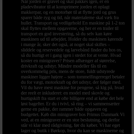
Når jorden er gravet og skal pakkes igen, er en
pladevibrator til at komprimere jorden et oplagt
makkerpar, og en motorbør til at flytte jord og grus
sparer både ryg og tid, når materialerne skal væk fra
hullet. Transport og vedligehold En maskine på 1-2 ton
skal flyttes mellem opgaverne, og her er en trailer til
transport en god investering, så du selv kan køre
maskinen ud til arbejdet. Holder du maskinen kørende
i mange år, sker det også, at noget skal skiftes –
sliddele og reservedele og larvebånd finder du hos os,
så du hurtigt er i gang igen i stedet for at vente. Hvad
koster en minigraver? Prisen afhænger af størrelse,
drivkraft og udstyr. Mindre modeller fås til en
overkommelig pris, mens de store, fuldt udstyrede
maskiner ligger højere – som tommelfingerregel betaler
du for vægt, motorkraft og det udstyr, der følger med.
Vil du have mest maskine for pengene, så kig på, hvad
der reelt er inkluderet: en model med skovle og
hurtigskift fra start er ofte billigere end at købe det hele
løst bagefter. Er du i tvivl, så ring – vi sammensætter
gerne en pakke, der rammer både opgaven og
budgettet. Køb din minigraver hos Primus Danmark Vi
ved, at en minigraver er en stor beslutning, og derfor
står vi klar med rådgivning, før du køber. Vi har eget
lager og butik i Børkop, hvor du kan se maskinerne og