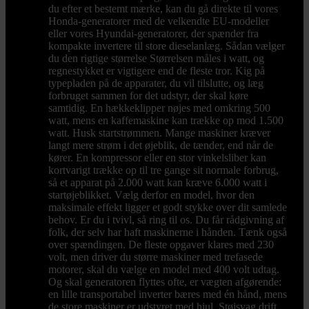
du efter et bestemt mærke, kan du gå direkte til vores
Honda-generatorer med de velkendte EU-modeller
eller vores Hyundai-generatorer, der spænder fra
kompakte invertere til store dieselanlæg. Sådan vælger
du den rigtige størrelse Størrelsen måles i watt, og
regnestykket er vigtigere end de fleste tror. Kig på
typepladen på de apparater, du vil tilslutte, og læg
forbruget sammen for det udstyr, der skal køre
samtidig. En hækkeklipper nøjes med omkring 500
watt, mens en kaffemaskine kan trække op mod 1.500
watt. Husk startstrømmen. Mange maskiner kræver
langt mere strøm i det øjeblik, de tænder, end når de
kører. En kompressor eller en stor vinkelsliber kan
kortvarigt trække op til tre gange sit normale forbrug,
så et apparat på 2.000 watt kan kræve 6.000 watt i
startøjeblikket. Vælg derfor en model, hvor den
maksimale effekt ligger et godt stykke over dit samlede
behov. Er du i tvivl, så ring til os. Du får rådgivning af
folk, der selv har haft maskinerne i hånden. Tænk også
over spændingen. De fleste opgaver klares med 230
volt, men driver du større maskiner med trefasede
motorer, skal du vælge en model med 400 volt udtag.
Og skal generatoren flyttes ofte, er vægten afgørende:
en lille transportabel inverter bæres med én hånd, mens
de store maskiner er udstyret med hjul. Støjsvag drift,