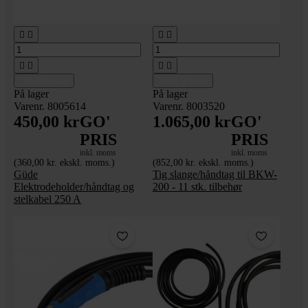








Tilføj til kurv
Tilføj til kurv
På lager
På lager
Varenr. 8005614
Varenr. 8003520
450,00 kr
GO'
1.065,00 kr
GO'
PRIS
PRIS
inkl. moms
inkl. moms
(360,00 kr. ekskl. moms.)
(852,00 kr. ekskl. moms.)
Güde
Tig slange/håndtag til BKW-
Elektrodeholder/håndtag og
200 - 11 stk. tilbehør
stelkabel 250 A