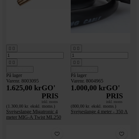








Tilføj til kurv
Tilføj til kurv
På lager
På lager
Varenr. 8003095
Varenr. 8004965
1.625,00 kr
GO'
1.000,00 kr
GO'
PRIS
PRIS
inkl. moms
inkl. moms
(1.300,00 kr. ekskl. moms.)
(800,00 kr. ekskl. moms.)
Svejseslange Migatronic 4
Svejseslange 4 meter - 350 A
meter MIG-A Twist ML250