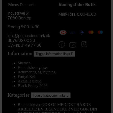
Primus Danmark
Åbningstider
Butik
Industrivej 51
Man-Tors. 8:00-16:00
7080 Børkop
Fredag 8:00-14:30
info@primusdanmark.dk
tlf. 76 62 00 36
CVR nr. 31 49 77 36
Information
Toggle information links

Sitemap
Handelsbetingelser
Returnering og Bytning
Fortyd Køb
Aktuelle tilbud
Black Friday 2026
Kategorier
Toggle kategorier links

Brændekløver
GØR OP MED DET HÅRDE
ARBEJDE: EN BRÆNDEKLØVER GØR DIN