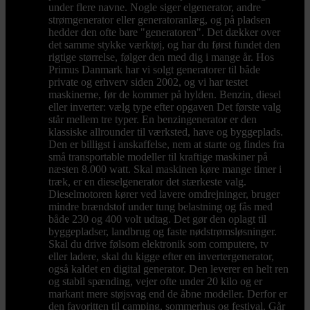
under flere navne. Nogle siger elgenerator, andre
strømgenerator eller generatoranlæg, og på pladsen
hedder den ofte bare "generatoren". Det dækker over
det samme stykke værktøj, og har du først fundet den
rigtige størrelse, følger den med dig i mange år. Hos
Primus Danmark har vi solgt generatorer til både
private og erhverv siden 2002, og vi har testet
maskinerne, før de kommer på hylden. Benzin, diesel
eller inverter: vælg type efter opgaven Det første valg
står mellem tre typer. En benzingenerator er den
klassiske allrounder til værksted, have og byggeplads.
Den er billigst i anskaffelse, nem at starte og findes fra
små transportable modeller til kraftige maskiner på
næsten 8.000 watt. Skal maskinen køre mange timer i
træk, er en dieselgenerator det stærkeste valg.
Dieselmotoren kører ved lavere omdrejninger, bruger
mindre brændstof under tung belastning og fås med
både 230 og 400 volt udtag. Det gør den oplagt til
byggepladser, landbrug og faste nødstrømsløsninger.
Skal du drive følsom elektronik som computere, tv
eller ladere, skal du kigge efter en invertergenerator,
også kaldet en digital generator. Den leverer en helt ren
og stabil spænding, vejer ofte under 20 kilo og er
markant mere støjsvag end de åbne modeller. Derfor er
den favoritten til camping, sommerhus og festival. Går