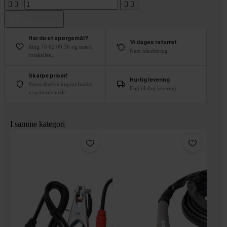




Tilføj til kurv
Har du et spørgsmål?
14 dages returret
Ring 76 62 00 36 og mærk
Nem håndtering
forskellen.
Skarpe priser!
Hurtig levering
Vores direkte import holder
Dag til dag levering
vi priserne nede.
I samme kategori