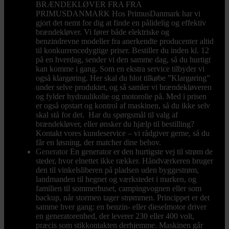
BRÆNDEKLØVER FRA FRA
PRIMUSDANMARK Hos PrimusDanmark har vi
gjort det nemt for dig at finde en pålidelig og effektiv
brændekløver. Vi fører både elektriske og
benzindrevne modeller fra anerkendte producenter altid
til konkurrencedygtige priser. Bestiller du inden kl. 12
på en hverdag, sender vi den samme dag, så du hurtigt
kan komme i gang. Som en ekstra service tilbyder vi
også klargøring. Her skal du blot tilkøbe ”Klargøring”
under selve produktet, og så samler vi brændekløveren
og fylder hydraulikolie og motorolie på. Med i prisen
er også opstart og kontrol af maskinen, så du ikke selv
skal stå for det. Har du spørgsmål til valg af
brændekløver, eller ønsker du hjælp til bestilling?
Kontakt vores kundeservice – vi rådgiver gerne, så du
får en løsning, der matcher dine behov.
Generator
En generator er den hurtigste vej til strøm de
steder, hvor elnettet ikke rækker. Håndværkeren bruger
den til vinkelsliberen på pladsen uden byggestrøm,
landmanden til hegnet og værkstedet i marken, og
familien til sommerhuset, campingvognen eller som
backup, når stormen tager strømmen. Princippet er det
samme hver gang: en benzin- eller dieselmotor driver
en generatorenhed, der leverer 230 eller 400 volt,
præcis som stikkontakten derhjemme. Maskinen går