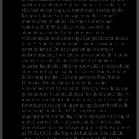
nødstrøm og tilbehør Skal maskinen stå i et villakvarter
eller ved en skurvogn, er støjniveauet værd at tjekke
før køb. Lukkede og lydsvage modeller dæmper
motoren med et kabinet, så støjen kommer ned
omkring 60 til 65 decibel, hvilket svarer til en
almindelig samtale. Vil du sikre huset eller
virksomheden mod strømsvigt, kan generatoren kobles
til en ATS boks, der automatisk starter maskinen, når
nettet falder ud. Du kan også vælge et komplet
nødstrømsanlæg, hvor generator og automatik er tænkt
sammen fra start. Til den løbende drift finder du
batterier, ladekabler, filtre og reservedele i vores udvalg
af generatortilbehør, så din maskine er klar, hver gang
du får brug for den. Køb din generator hos Primus
Danmark Primus Danmark er en dansk-ejet
virksomhed med fysisk butik i Børkop, hvor du kan se
generatorerne i vareudstillingen, før du beslutter dig. Vi
importerer direkte fra fabrikanterne, så du får kvalitet til
fornuftige priser, og alt ligger på eget lager: bestiller du
på hverdage inden kl. 12.00, sender vi som
udgangspunkt samme dag. Har du spørgsmål til valg af
model, størrelse eller nødstrøm, sidder vores danske
kundeservice klar med rådgivning før købet. Ring til os
på 76 62 00 36 eller kig forbi butikken. Ofte stillede
spørgsmål om generatorer Hvad er forskellen på en