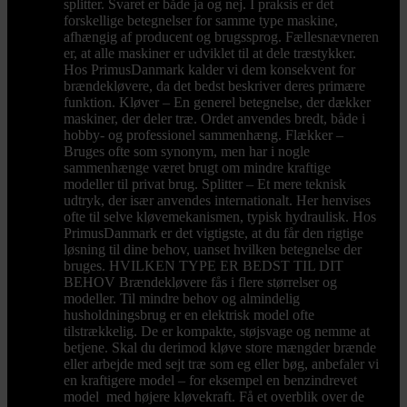
splitter. Svaret er både ja og nej. I praksis er det
forskellige betegnelser for samme type maskine,
afhængig af producent og brugssprog. Fællesnævneren
er, at alle maskiner er udviklet til at dele træstykker.
Hos PrimusDanmark kalder vi dem konsekvent for
brændekløvere, da det bedst beskriver deres primære
funktion. Kløver – En generel betegnelse, der dækker
maskiner, der deler træ. Ordet anvendes bredt, både i
hobby- og professionel sammenhæng. Flækker –
Bruges ofte som synonym, men har i nogle
sammenhænge været brugt om mindre kraftige
modeller til privat brug. Splitter – Et mere teknisk
udtryk, der især anvendes internationalt. Her henvises
ofte til selve kløvemekanismen, typisk hydraulisk. Hos
PrimusDanmark er det vigtigste, at du får den rigtige
løsning til dine behov, uanset hvilken betegnelse der
bruges. HVILKEN TYPE ER BEDST TIL DIT
BEHOV Brændekløvere fås i flere størrelser og
modeller. Til mindre behov og almindelig
husholdningsbrug er en elektrisk model ofte
tilstrækkelig. De er kompakte, støjsvage og nemme at
betjene. Skal du derimod kløve store mængder brænde
eller arbejde med sejt træ som eg eller bøg, anbefaler vi
en kraftigere model – for eksempel en benzindrevet
model med højere kløvekraft. Få et overblik over de