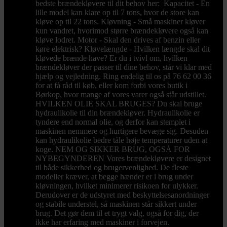
bedste brændekløvere til dit behov her: Kapacitet - En
lille model kan klare op til 7 tons, hvor de store kan
kløve op til 22 tons. Kløvning - Små maskiner kløver
kun vandret, hvorimod større brændekløvere også kan
kløve lodret. Motor - Skal den drives af benzin eller
køre elektrisk? Kløvelængde - Hvilken længde skal dit
kløvede brænde have? Er du i tvivl om, hvilken
brændekløver der passer til dine behov, står vi klar med
hjælp og vejledning. Ring endelig til os på 76 62 00 36
for at få råd til køb, eller kom forbi vores butik i
Børkop, hvor mange af vores varer også står udstillet.
HVILKEN OLIE SKAL BRUGES? Du skal bruge
hydraulikolie til din brændekløver. Hydraulikolie er
tyndere end normal olie, og derfor kan stemplet i
maskinen nemmere og hurtigere bevæge sig. Desuden
kan hydraulikolie bedre tåle høje temperaturer uden at
koge. NEM OG SIKKER BRUG, OGSÅ FOR
NYBEGYNDEREN Vores brændekløvere er designet
til både sikkerhed og brugervenlighed. De fleste
modeller kræver, at begge hænder er i brug under
kløvningen, hvilket minimerer risikoen for ulykker.
Derudover er de udstyret med beskyttelsesanordninger
og stabile understel, så maskinen står sikkert under
brug. Det gør dem til et trygt valg, også for dig, der
ikke har erfaring med maskiner i forvejen.