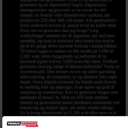
generator og en elgenerator? Ingen. Elgenerator,
strømgenerator og generator er tre navne for det
samme: en benzin- eller dieseldreven maskine, der
producerer 230 eller 400 volt strøm. Alle generatorer i
vores sortiment leverer el, uanset hvad du kalder dem.
Hvor stor en generator skal jeg bruge? Læg
wattforbruget sammen for de apparater, der skal køre
samtidig, og husk at maskiner med motor kan kræve
op til tre gange deres normale forbrug i startøjeblikket.
Til lettere opgaver rækker en lille model på 1.000 til
2.200 watt, mens byggeplads og nødstrøm til en
husstand typisk kræver 5.000 watt eller mere. Hvilken
generator skal jeg vælge til følsom elektronik? Vælg en
invertermodel. Den leverer en ren og stabil spænding
uden udsving, så computere, tv og opladere ikke tager
skade. Vores digitale invertere fra blandt andet Honda
er samtidig lette og støjsvage, så de egner sig godt til
camping og sommerhus. Kan en generator bruges som
nødstrøm til huset? Ja. Med en ATS boks mellem
elnettet og generatoren starter maskinen automatisk ved
strømsvigt og slukker igen, når nettet vender tilbage.
En lydsvag dieselmodel på 5.200 watt eller mere er et
solidt udgangspunkt for en almindelig husstand.
Minigraver
Minigraver til hver opgave – fra baghaven