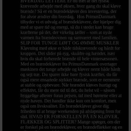
HVERDAG LETTERE Er du træt af det fysisk
krævende arbejde med øksen, hver gang du skal kløve
brænde? Så er en brændekløver den investering, der
for alvor ændrer din hverdag. Hos PrimusDanmark
tilbyder vi et udvalg af brændekløvere, der hjælper dig
med at spare tid og energi, så du i stedet kan bruge
kræfterne på det, der virkelig tæller – som at nyde
varmen fra brændeovnen og samværet med familien.
SLIP FOR TUNGE LØFT OG ØMME MUSKLER
Kløvning med økse er både tidskrævende og hårdt for
kroppen. Det slider på ryg, skuldre og hænder, især
hvis du skal forberede brænde til hele vintersæsonen.
Med en brændekløver fra PrimusDanmark overtager
maskinen det tunge arbejde og kløver nemt både hårdt
og sejt træ. Du sparer ikke bare fysisk kræfter, du får
også mere ensartede stykker brænde, som er nemmere
at stable og opbevare. Når brændet kløves hurtigt og
effektivt, får du mere tid til det, du helst vil – såsom
hyggelige aftener foran pejsen, tid med børnene eller at
nyde haven. Det handler ikke kun om komfort, men
også om livskvalitet. En brændekløver giver dig
friheden til at bruge weekenden på afslapning frem for
slid. HVAD ER FORSKELLEN PÅ EN KLØVER,
FLÆKKER OG SPLITTER? Mange spørger, om der
er forskel på en brændekløver, en brændeflækker og en