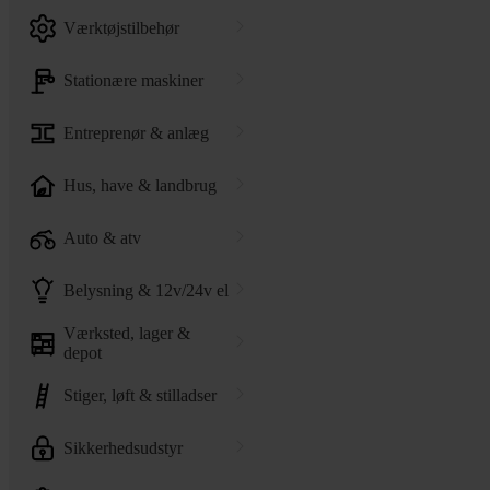
værktøjstilbehør
stationære maskiner
entreprenør & anlæg
hus, have & landbrug
auto & atv
belysning & 12v/24v el
værksted, lager &
depot
stiger, løft & stilladser
sikkerhedsudstyr