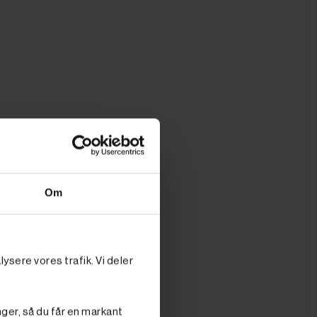
Om
ysere vores trafik. Vi deler
nger, så du får en markant