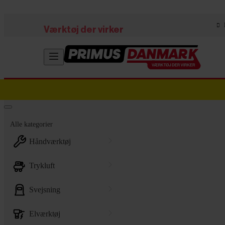
Skip to main content
Værktøj der virker
Alle kategorier
håndværktøj
trykluft
svejsning
elværktøj