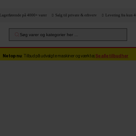
Lagerførende på 4000+ varer
Salg til private & erhverv
Levering fra kun 4
Søg varer og kategorier her ...
Netop nu
: Tilbud på udvalgte maskiner og værktøj
Se alle tilbud her