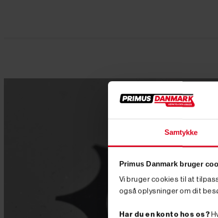
Samtykke
Primus Danmark bruger coo
Vi bruger cookies til at tilpa
også oplysninger om dit bes
Har du en konto hos os?
Hv