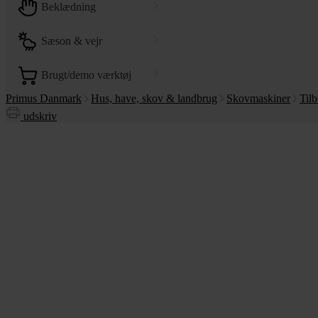
beklædning
sæson & vejr
brugt/demo værktøj
Primus Danmark
Hus, have, skov & landbrug
Skovmaskiner
Tilb
udskriv