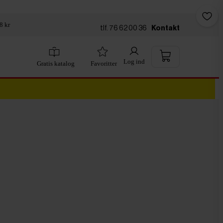
8 kr
tlf. 76 62 00 36
Kontakt
Log ind
Gratis katalog
Favoritter