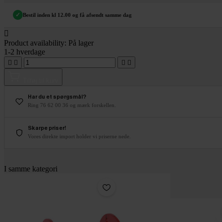
✓
Bestil inden kl 12.00 og få afsendt samme dag

Product availability:
På lager
1-2 hverdage




Tilføj til kurv
Har du et spørgsmål?
Ring 76 62 00 36 og mærk forskellen.
Skarpe priser!
Vores direkte import holder vi priserne nede.
I samme kategori
Pakke