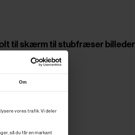
lt til skærm til stubfræser billeder
Om
ysere vores trafik. Vi deler
nger, så du får en markant