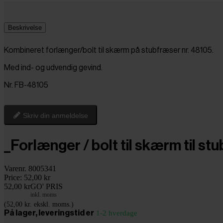
Beskrivelse
Kombineret forlænger/bolt til skærm på stubfræser nr. 48105.
Med ind- og udvendig gevind.
Nr. FB-48105
Skriv din anmeldelse
_Forlænger / bolt til skærm til st
Varenr. 8005341
Price:
52,00 kr
52,00 kr
GO' PRIS
inkl. moms
(52,00 kr. ekskl. moms.)
På lager, leveringstid er
1-2 hverdage