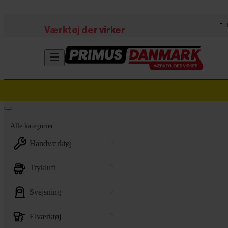
Skip to main content
Værktøj der virker
Alle kategorier
håndværktøj
trykluft
svejsning
elværktøj