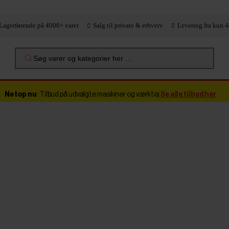
Lagerførende på 4000+ varer
Salg til private & erhverv
Levering fra kun 4
Søg varer og kategorier her ...
Netop nu
: Tilbud på udvalgte maskiner og værktøj
Se alle tilbud her