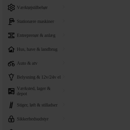
værktøjstilbehør
stationære maskiner
entreprenør & anlæg
hus, have & landbrug
auto & atv
belysning & 12v/24v el
værksted, lager &
depot
stiger, løft & stilladser
sikkerhedsudstyr