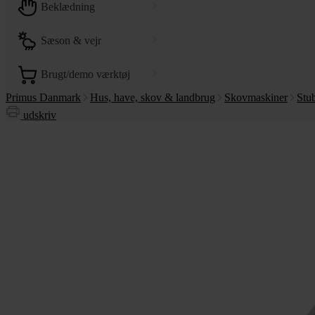
beklædning
sæson & vejr
brugt/demo værktøj
Primus Danmark
Hus, have, skov & landbrug
Skovmaskiner
Stu
udskriv