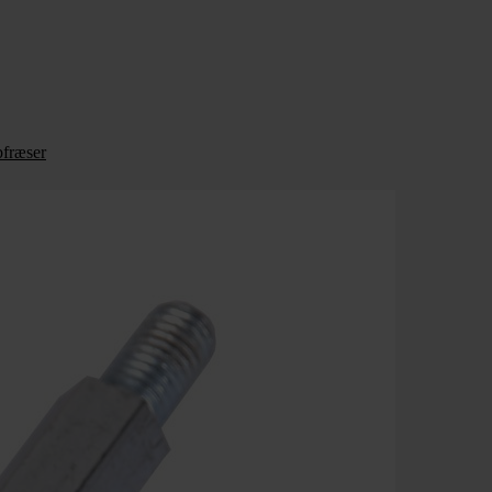
bfræser