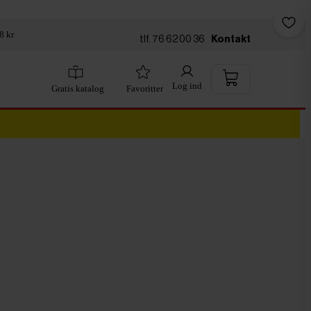
8 kr
tlf. 76 62 00 36
Kontakt
Log ind
Gratis katalog
Favoritter