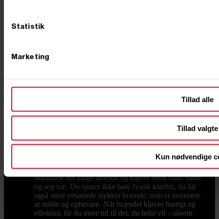
Aktuelle tilbud
Black Friday 2026
Kategorier
Statistik
Toggle kategorier links

Brændekløver
GØR OP MED DET HÅRDE
ARBEJDE: EN BRÆNDEKLØVER GØR DIN
Marketing
HVERDAG LETTERE Er du træt af det fysisk
krævende arbejde med øksen, hver gang du skal kløve
brænde? Så er en brændekløver den investering, der
for alvor ændrer din hverdag. Hos PrimusDanmark
tilbyder vi et udvalg af brændekløvere, der hjælper dig
Tillad alle
med at spare tid og energi, så du i stedet kan bruge
kræfterne på det, der virkelig tæller – som at nyde
varmen fra brændeovnen og samværet med familien.
Tillad valgte
SLIP FOR TUNGE LØFT OG ØMME MUSKLER
Kløvning med økse er både tidskrævende og hårdt for
kroppen. Det slider på ryg, skuldre og hænder, især
Kun nødvendige c
hvis du skal forberede brænde til hele vintersæsonen.
Med en brændekløver fra PrimusDanmark overtager
maskinen det tunge arbejde og kløver nemt både hårdt
og sejt træ. Du sparer ikke bare fysisk kræfter, du får
også mere ensartede stykker brænde, som er nemmere
at stable og opbevare. Når brændet kløves hurtigt og
effektivt, får du mere tid til det, du helst vil – såsom