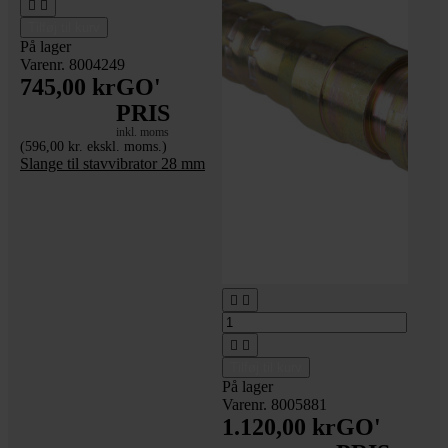


Tilføj til kurv
På lager
Varenr. 8004249
745,00 kr
GO'
PRIS
inkl. moms
(596,00 kr. ekskl. moms.)
Slange til stavvibrator 28 mm




Tilføj til kurv
På lager
Varenr. 8005881
1.120,00 kr
GO'