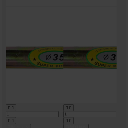








Tilføj til kurv
Tilføj til kurv