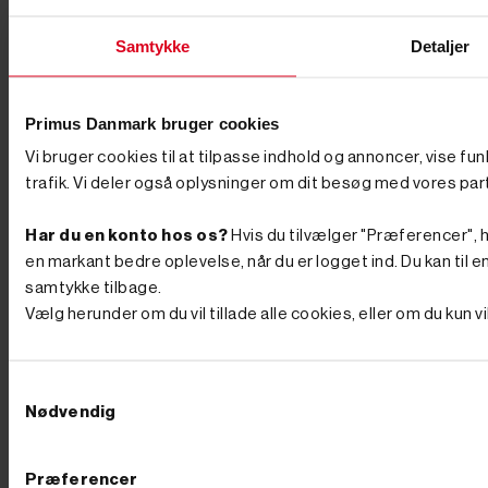
mail jf. vores persondatapolitik. Du kan til enhver tid trække dit
samtykke tilbage.
Samtykke
Detaljer
Primus Danmark bruger cookies
Vi bruger cookies til at tilpasse indhold og annoncer, vise fu
Primus Danmark
Åbningstider
Butik
trafik. Vi deler også oplysninger om dit besøg med vores par
Industrivej 51
Man-Tors. 8:00-16:00
7080 Børkop
Har du en konto hos os?
Hvis du tilvælger "Præferencer", hu
Fredag 8:00-14:30
en markant bedre oplevelse, når du er logget ind. Du kan til en
samtykke tilbage.
info@primusdanmark.dk
tlf. 76 62 00 36
Vælg herunder om du vil tillade alle cookies, eller om du kun 
CVR nr. 31 49 77 36
Information
Toggle information links

Samtykkevalg
Sitemap
Nødvendig
Handelsbetingelser
Returnering og Bytning
Fortyd Køb
Præferencer