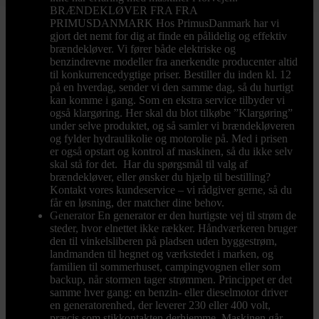
BRÆNDEKLØVER FRA FRA
PRIMUSDANMARK Hos PrimusDanmark har vi
gjort det nemt for dig at finde en pålidelig og effektiv
brændekløver. Vi fører både elektriske og
benzindrevne modeller fra anerkendte producenter altid
til konkurrencedygtige priser. Bestiller du inden kl. 12
på en hverdag, sender vi den samme dag, så du hurtigt
kan komme i gang. Som en ekstra service tilbyder vi
også klargøring. Her skal du blot tilkøbe ”Klargøring”
under selve produktet, og så samler vi brændekløveren
og fylder hydraulikolie og motorolie på. Med i prisen
er også opstart og kontrol af maskinen, så du ikke selv
skal stå for det. Har du spørgsmål til valg af
brændekløver, eller ønsker du hjælp til bestilling?
Kontakt vores kundeservice – vi rådgiver gerne, så du
får en løsning, der matcher dine behov.
Generator
En generator er den hurtigste vej til strøm de
steder, hvor elnettet ikke rækker. Håndværkeren bruger
den til vinkelsliberen på pladsen uden byggestrøm,
landmanden til hegnet og værkstedet i marken, og
familien til sommerhuset, campingvognen eller som
backup, når stormen tager strømmen. Princippet er det
samme hver gang: en benzin- eller dieselmotor driver
en generatorenhed, der leverer 230 eller 400 volt,
præcis som stikkontakten derhjemme. Maskinen går