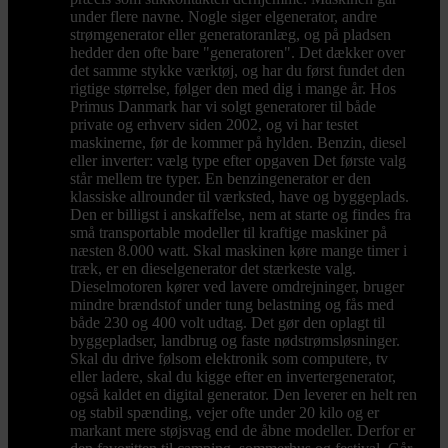
under flere navne. Nogle siger elgenerator, andre
strømgenerator eller generatoranlæg, og på pladsen
hedder den ofte bare "generatoren". Det dækker over
det samme stykke værktøj, og har du først fundet den
rigtige størrelse, følger den med dig i mange år. Hos
Primus Danmark har vi solgt generatorer til både
private og erhverv siden 2002, og vi har testet
maskinerne, før de kommer på hylden. Benzin, diesel
eller inverter: vælg type efter opgaven Det første valg
står mellem tre typer. En benzingenerator er den
klassiske allrounder til værksted, have og byggeplads.
Den er billigst i anskaffelse, nem at starte og findes fra
små transportable modeller til kraftige maskiner på
næsten 8.000 watt. Skal maskinen køre mange timer i
træk, er en dieselgenerator det stærkeste valg.
Dieselmotoren kører ved lavere omdrejninger, bruger
mindre brændstof under tung belastning og fås med
både 230 og 400 volt udtag. Det gør den oplagt til
byggepladser, landbrug og faste nødstrømsløsninger.
Skal du drive følsom elektronik som computere, tv
eller ladere, skal du kigge efter en invertergenerator,
også kaldet en digital generator. Den leverer en helt ren
og stabil spænding, vejer ofte under 20 kilo og er
markant mere støjsvag end de åbne modeller. Derfor er