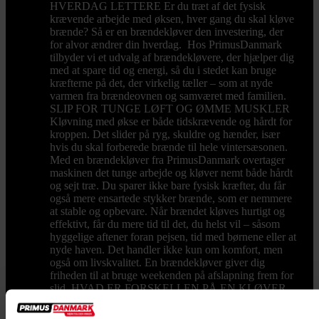
HVERDAG LETTERE Er du træt af det fysisk
krævende arbejde med øksen, hver gang du skal kløve
brænde? Så er en brændekløver den investering, der
for alvor ændrer din hverdag. Hos PrimusDanmark
tilbyder vi et udvalg af brændekløvere, der hjælper dig
med at spare tid og energi, så du i stedet kan bruge
kræfterne på det, der virkelig tæller – som at nyde
varmen fra brændeovnen og samværet med familien.
SLIP FOR TUNGE LØFT OG ØMME MUSKLER
Kløvning med økse er både tidskrævende og hårdt for
kroppen. Det slider på ryg, skuldre og hænder, især
hvis du skal forberede brænde til hele vintersæsonen.
Med en brændekløver fra PrimusDanmark overtager
maskinen det tunge arbejde og kløver nemt både hårdt
og sejt træ. Du sparer ikke bare fysisk kræfter, du får
også mere ensartede stykker brænde, som er nemmere
at stable og opbevare. Når brændet kløves hurtigt og
effektivt, får du mere tid til det, du helst vil – såsom
hyggelige aftener foran pejsen, tid med børnene eller at
nyde haven. Det handler ikke kun om komfort, men
også om livskvalitet. En brændekløver giver dig
friheden til at bruge weekenden på afslapning frem for
slid. HVAD ER FORSKELLEN PÅ EN KLØVER,
FLÆKKER OG SPLITTER? Mange spørger, om der
er forskel på en brændekløver, en brændeflækker og en