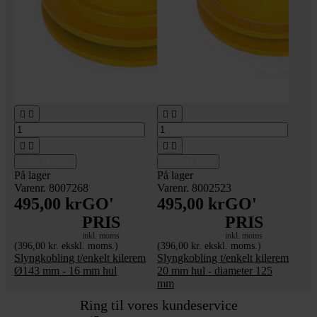








Tilføj til kurv
Tilføj til kurv
På lager
På lager
Varenr. 8007268
Varenr. 8002523
495,00 kr
GO'
495,00 kr
GO'
PRIS
PRIS
inkl. moms
inkl. moms
(396,00 kr. ekskl. moms.)
(396,00 kr. ekskl. moms.)
Slyngkobling t/enkelt kilerem
Slyngkobling t/enkelt kilerem
Ø143 mm - 16 mm hul
20 mm hul - diameter 125
mm
Ring til vores kundeservice