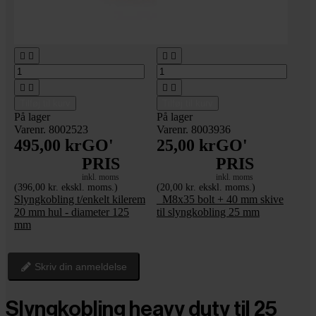








Tilføj til kurv
Tilføj til kurv
På lager
På lager
Varenr. 8002523
Varenr. 8003936
495,00 kr
GO'
25,00 kr
GO'
PRIS
PRIS
inkl. moms
inkl. moms
(396,00 kr. ekskl. moms.)
(20,00 kr. ekskl. moms.)
Slyngkobling t/enkelt kilerem
_M8x35 bolt + 40 mm skive
20 mm hul - diameter 125
til slyngkobling 25 mm
mm
Skriv din anmeldelse
Slyngkobling heavy duty til 25