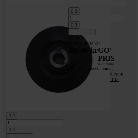




Tilføj til kurv
På lager
Varenr. 8002524
495,00 kr
GO'
PRIS
inkl. moms
(396,00 kr. ekskl. moms.)
Slyngkobling t/2 stk kilerem
20 mm hul - diameter 143
mm




Tilføj til kurv