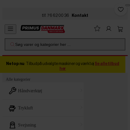
Skip to main content
tlf. 76 62 00 36
Kontakt
Søg varer og kategorier her ...
Netop nu
: Tilbud på udvalgte maskiner og værktøj
Se alle tilbud
her
Alle kategorier
håndværktøj
trykluft
svejsning