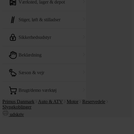
værksted, lager & depot
stiger, løft & stilladser
sikkerhedsudstyr
beklædning
sæson & vejr
brugt/demo værktøj
Primus Danmark
Auto & ATV
Motor
Reservedele
Slyngkoblinger
udskriv