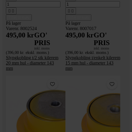




Tilføj til kurv
Tilføj til kurv
På lager
På lager
Varenr. 8002524
Varenr. 8007017
495,00 kr
GO'
495,00 kr
GO'
PRIS
PRIS
inkl. moms
inkl. moms
(396,00 kr. ekskl. moms.)
(396,00 kr. ekskl. moms.)
Slyngkobling t/2 stk kilerem
Slyngkobling t/enkelt kilerem
20 mm hul - diameter 143
15 mm hul - diameter 143
mm
mm