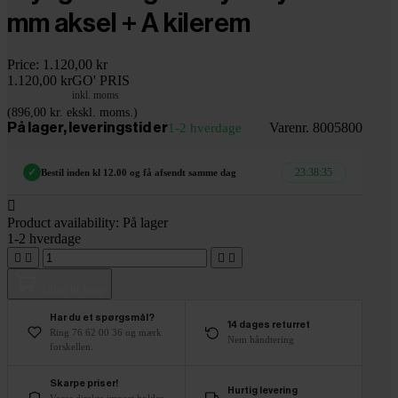
mm aksel + A kilerem
Price:
1.120,00 kr
1.120,00 kr
GO' PRIS
inkl. moms
(896,00 kr. ekskl. moms.)
Varenr. 8005800
På lager, leveringstid er
1-2 hverdage
23:38:34
✓
Bestil inden kl 12.00 og få afsendt samme dag

Product availability:
På lager
1-2 hverdage




Tilføj til kurv
Har du et spørgsmål?
14 dages returret
Ring 76 62 00 36 og mærk
Nem håndtering
forskellen.
Skarpe priser!
Hurtig levering
Vores direkte import holder