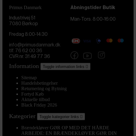
Primus Danmark
Åbningstider
Butik
Industrivej 51
Man-Tors. 8:00-16:00
7080 Børkop
Fredag 8:00-14:30
info@primusdanmark.dk
tlf. 76 62 00 36
CVR nr. 31 49 77 36
Information
Toggle information links

Sitemap
Handelsbetingelser
Returnering og Bytning
Fortyd Køb
Aktuelle tilbud
Black Friday 2026
Kategorier
Toggle kategorier links

Brændekløver
GØR OP MED DET HÅRDE
ARBEJDE: EN BRÆNDEKLØVER GØR DIN