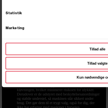
bedste brændekløvere til dit behov her: Kapacitet - En
lille model kan klare op til 7 tons, hvor de store kan
kløve op til 22 tons. Kløvning - Små maskiner kløver
Statistik
kun vandret, hvorimod større brændekløvere også kan
kløve lodret. Motor - Skal den drives af benzin eller
køre elektrisk? Kløvelængde - Hvilken længde skal dit
Marketing
kløvede brænde have? Er du i tvivl om, hvilken
brændekløver der passer til dine behov, står vi klar med
hjælp og vejledning. Ring endelig til os på 76 62 00 36
for at få råd til køb, eller kom forbi vores butik i
Børkop, hvor mange af vores varer også står udstillet.
Tillad alle
HVILKEN OLIE SKAL BRUGES? Du skal bruge
hydraulikolie til din brændekløver. Hydraulikolie er
tyndere end normal olie, og derfor kan stemplet i
Tillad valgte
maskinen nemmere og hurtigere bevæge sig. Desuden
kan hydraulikolie bedre tåle høje temperaturer uden at
koge. NEM OG SIKKER BRUG, OGSÅ FOR
NYBEGYNDEREN Vores brændekløvere er designet
Kun nødvendige c
til både sikkerhed og brugervenlighed. De fleste
modeller kræver, at begge hænder er i brug under
kløvningen, hvilket minimerer risikoen for ulykker.
Derudover er de udstyret med beskyttelsesanordninger
og stabile understel, så maskinen står sikkert under
brug. Det gør dem til et trygt valg, også for dig, der
ikke har erfaring med maskiner i forvejen.