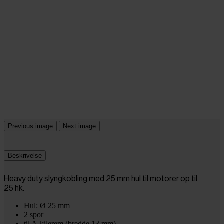
Previous image
Next image
Beskrivelse
Heavy duty slyngkobling med 25 mm hul til motorer op til
25 hk.
Hul: Ø 25 mm
2 spor
til A-kilerem (bredde 13 mm)