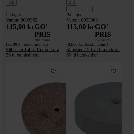




Tilføj til kurv
Tilføj til kurv
På lager
På lager
Varenr. 8003962
Varenr. 8003963
115,00 kr
GO'
115,00 kr
GO'
PRIS
PRIS
inkl. moms
inkl. moms
(92,00 kr. ekskl. moms.)
(92,00 kr. ekskl. moms.)
Slibesten 150 x 16 mm korn
Slibesten 150 x 16 mm korn
36 til bænkslibere
60 til bænksliber