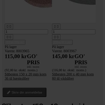








Tilføj til kurv
Tilføj til kurv
På lager
På lager
Varenr. 8003965
Varenr. 8003967
115,00 kr
GO'
145,00 kr
GO'
PRIS
PRIS
inkl. moms
inkl. moms
(92,00 kr. ekskl. moms.)
(116,00 kr. ekskl. moms.)
Slibesten 150 x 20 mm korn
Slibesten 200 x 40 mm korn
36 til bænksliber
80 til vådsliber
Skriv din anmeldelse