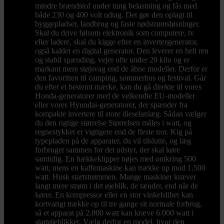
mindre brændstof under tung belastning og fås med
både 230 og 400 volt udtag. Det gør den oplagt til
byggepladser, landbrug og faste nødstrømsløsninger.
Skal du drive følsom elektronik som computere, tv
eller ladere, skal du kigge efter en invertergenerator,
også kaldet en digital generator. Den leverer en helt ren
og stabil spænding, vejer ofte under 20 kilo og er
markant mere støjsvag end de åbne modeller. Derfor er
den favoritten til camping, sommerhus og festival. Går
du efter et bestemt mærke, kan du gå direkte til vores
Honda-generatorer med de velkendte EU-modeller
eller vores Hyundai-generatorer, der spænder fra
kompakte invertere til store dieselanlæg. Sådan vælger
du den rigtige størrelse Størrelsen måles i watt, og
regnestykket er vigtigere end de fleste tror. Kig på
typepladen på de apparater, du vil tilslutte, og læg
forbruget sammen for det udstyr, der skal køre
samtidig. En hækkeklipper nøjes med omkring 500
watt, mens en kaffemaskine kan trække op mod 1.500
watt. Husk startstrømmen. Mange maskiner kræver
langt mere strøm i det øjeblik, de tænder, end når de
kører. En kompressor eller en stor vinkelsliber kan
kortvarigt trække op til tre gange sit normale forbrug,
så et apparat på 2.000 watt kan kræve 6.000 watt i
startøjeblikket. Vælg derfor en model, hvor den