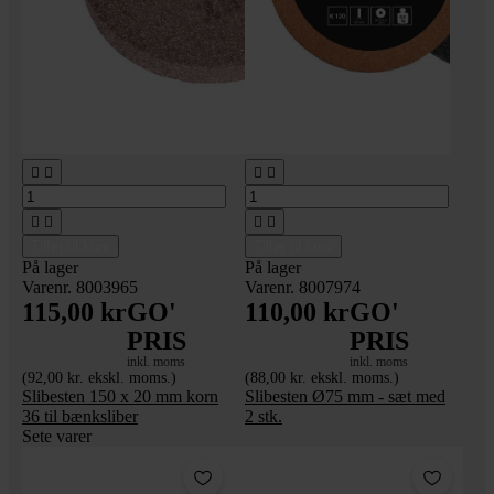








Tilføj til kurv
Tilføj til kurv
På lager
På lager
Varenr. 8003965
Varenr. 8007974
115,00 kr
GO'
110,00 kr
GO'
PRIS
PRIS
inkl. moms
inkl. moms
(92,00 kr. ekskl. moms.)
(88,00 kr. ekskl. moms.)
Slibesten 150 x 20 mm korn
Slibesten Ø75 mm - sæt med
36 til bænksliber
2 stk.
Sete varer