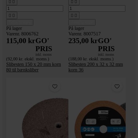








Tilføj til kurv
Tilføj til kurv
På lager
På lager
Varenr. 8006762
Varenr. 8007517
115,00 kr
GO'
235,00 kr
GO'
PRIS
PRIS
inkl. moms
inkl. moms
(92,00 kr. ekskl. moms.)
(188,00 kr. ekskl. moms.)
Slibesten 150 x 20 mm korn
Slibesten 200 x 32 x 32 mm
80 til bænksliber
korn 36