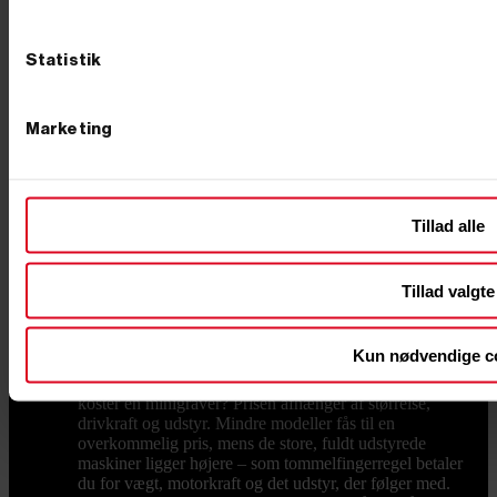
rendegraver eller en af de mindre gravemaskiner til
både grave- og læsseopgaver, hjælper vi dig gerne med
at ramme den rigtige vægtklasse til netop dit behov.
Statistik
Tilbehør og udstyr, der gør arbejdet nemmere En
minigraver er kun så god som det, du monterer på den.
Med det rette tilbehør som skovle, pælebor og skovklo
forvandler du maskinen til et komplet anlægsværktøj –
Marketing
fra smalle graveskovle og tilteskovle til hydraulisk
pælebor, der trænger gennem stiv lerjord på sekunder.
Når jorden er gravet og skal pakkes igen, er en
pladevibrator til at komprimere jorden et oplagt
makkerpar, og en motorbør til at flytte jord og grus
Tillad alle
sparer både ryg og tid, når materialerne skal væk fra
hullet. Transport og vedligehold En maskine på 1-2 ton
skal flyttes mellem opgaverne, og her er en trailer til
Tillad valgte
transport en god investering, så du selv kan køre
maskinen ud til arbejdet. Holder du maskinen kørende
i mange år, sker det også, at noget skal skiftes –
Kun nødvendige c
sliddele og reservedele og larvebånd finder du hos os,
så du hurtigt er i gang igen i stedet for at vente. Hvad
koster en minigraver? Prisen afhænger af størrelse,
drivkraft og udstyr. Mindre modeller fås til en
overkommelig pris, mens de store, fuldt udstyrede
maskiner ligger højere – som tommelfingerregel betaler
du for vægt, motorkraft og det udstyr, der følger med.