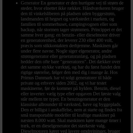
Generator
En generator er den hurtigste vej til strøm de
steder, hvor elnettet ikke rækker. Håndværkeren bruger
den til vinkelsliberen på pladsen uden byggestrøm,
landmanden til hegnet og værkstedet i marken, og
familien til sommerhuset, campingvognen eller som
backup, når stormen tager strømmen. Princippet er det
samme hver gang: en benzin- eller dieselmotor driver
en generatorenhed, der leverer 230 eller 400 volt,
præcis som stikkontakten derhjemme. Maskinen går
under flere navne. Nogle siger elgenerator, andre
strømgenerator eller generatoranlæg, og på pladsen
hedder den ofte bare "generatoren". Det dækker over
det samme stykke værktøj, og har du først fundet den
rigtige størrelse, følger den med dig i mange år. Hos
Primus Danmark har vi solgt generatorer til både
private og erhverv siden 2002, og vi har testet
maskinerne, før de kommer på hylden. Benzin, diesel
eller inverter: vælg type efter opgaven Det første valg
står mellem tre typer. En benzingenerator er den
klassiske allrounder til værksted, have og byggeplads.
Den er billigst i anskaffelse, nem at starte og findes fra
små transportable modeller til kraftige maskiner på
næsten 8.000 watt. Skal maskinen køre mange timer i
træk, er en dieselgenerator det stærkeste valg.
Dieselmotoren kører ved lavere omdrejninger, bruger