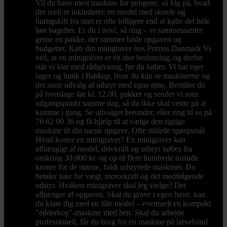
Vil du have mest maskine for pengene, så kig på, hvad
der reelt er inkluderet: en model med skovle og
hurtigskift fra start er ofte billigere end at købe det hele
løst bagefter. Er du i tvivl, så ring – vi sammensætter
gerne en pakke, der rammer både opgaven og
budgettet. Køb din minigraver hos Primus Danmark Vi
ved, at en minigraver er en stor beslutning, og derfor
står vi klar med rådgivning, før du køber. Vi har eget
lager og butik i Børkop, hvor du kan se maskinerne og
det store udvalg af udstyr med egne øjne. Bestiller du
på hverdage før kl. 12.00, pakker og sender vi som
udgangspunkt samme dag, så du ikke skal vente på at
komme i gang. Se udvalget herunder, eller ring til os på
76 62 00 36 og få hjælp til at vælge den rigtige
maskine til din næste opgave. Ofte stillede spørgsmål
Hvad koster en minigraver? En minigraver kan
afhængigt af model, drivkraft og udstyr købes fra
omkring 30.000 kr. og op til flere hundrede tusinde
kroner for de største, fuldt udstyrede maskiner. Du
betaler især for vægt, motorkraft og det medfølgende
udstyr. Hvilken minigraver skal jeg vælge? Det
afhænger af opgaven. Skal du grave i egen have, kan
du klare dig med en lille model – eventuelt en kompakt
"edderkop"-maskine med ben. Skal du arbejde
professionelt, får du brug for en maskine på larvebånd