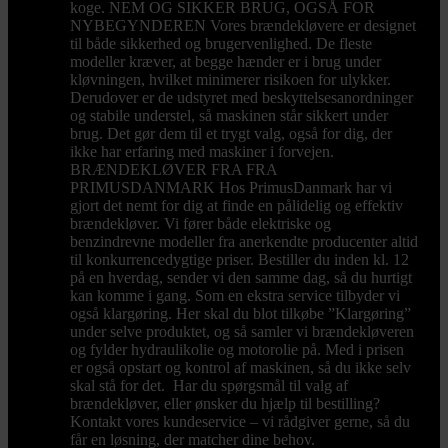
koge. NEM OG SIKKER BRUG, OGSÅ FOR
NYBEGYNDEREN Vores brændekløvere er designet
til både sikkerhed og brugervenlighed. De fleste
modeller kræver, at begge hænder er i brug under
kløvningen, hvilket minimerer risikoen for ulykker.
Derudover er de udstyret med beskyttelsesanordninger
og stabile understel, så maskinen står sikkert under
brug. Det gør dem til et trygt valg, også for dig, der
ikke har erfaring med maskiner i forvejen.
BRÆNDEKLØVER FRA FRA
PRIMUSDANMARK Hos PrimusDanmark har vi
gjort det nemt for dig at finde en pålidelig og effektiv
brændekløver. Vi fører både elektriske og
benzindrevne modeller fra anerkendte producenter altid
til konkurrencedygtige priser. Bestiller du inden kl. 12
på en hverdag, sender vi den samme dag, så du hurtigt
kan komme i gang. Som en ekstra service tilbyder vi
også klargøring. Her skal du blot tilkøbe ”Klargøring”
under selve produktet, og så samler vi brændekløveren
og fylder hydraulikolie og motorolie på. Med i prisen
er også opstart og kontrol af maskinen, så du ikke selv
skal stå for det. Har du spørgsmål til valg af
brændekløver, eller ønsker du hjælp til bestilling?
Kontakt vores kundeservice – vi rådgiver gerne, så du
får en løsning, der matcher dine behov.