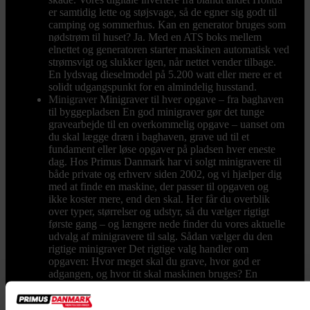
er samtidig lette og støjsvage, så de egner sig godt til
camping og sommerhus. Kan en generator bruges som
nødstrøm til huset? Ja. Med en ATS boks mellem
elnettet og generatoren starter maskinen automatisk ved
strømsvigt og slukker igen, når nettet vender tilbage.
En lydsvag dieselmodel på 5.200 watt eller mere er et
solidt udgangspunkt for en almindelig husstand.
Minigraver
Minigraver til hver opgave – fra baghaven
til byggepladsen En god minigraver gør det tunge
gravearbejde til en overkommelig opgave – uanset om
du skal lægge dræn i baghaven, grave ud til et
fundament eller løse opgaver på pladsen hver eneste
dag. Hos Primus Danmark har vi solgt minigravere til
både private og erhverv siden 2002, og vi hjælper dig
med at finde en maskine, der passer til opgaven og
ikke koster mere, end den skal. Her får du overblik
over typer, størrelser og udstyr, så du vælger rigtigt
første gang – og længere nede finder du vores aktuelle
udvalg af minigravere til salg. Sådan vælger du den
rigtige minigraver Det rigtige valg handler om
opgaven: Hvor meget skal du grave, hvor god er
adgangen, og hvor tit skal maskinen bruges? En
kompakt mini gravemaskine er nem at manøvrere i en
smal indkørsel eller gennem en havelåge, mens en