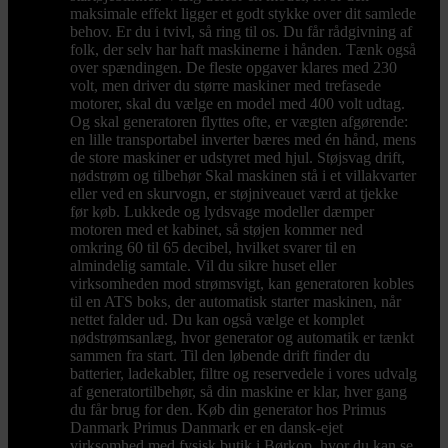
maksimale effekt ligger et godt stykke over dit samlede
behov. Er du i tvivl, så ring til os. Du får rådgivning af
folk, der selv har haft maskinerne i hånden. Tænk også
over spændingen. De fleste opgaver klares med 230
volt, men driver du større maskiner med trefasede
motorer, skal du vælge en model med 400 volt udtag.
Og skal generatoren flyttes ofte, er vægten afgørende:
en lille transportabel inverter bæres med én hånd, mens
de store maskiner er udstyret med hjul. Støjsvag drift,
nødstrøm og tilbehør Skal maskinen stå i et villakvarter
eller ved en skurvogn, er støjniveauet værd at tjekke
før køb. Lukkede og lydsvage modeller dæmper
motoren med et kabinet, så støjen kommer ned
omkring 60 til 65 decibel, hvilket svarer til en
almindelig samtale. Vil du sikre huset eller
virksomheden mod strømsvigt, kan generatoren kobles
til en ATS boks, der automatisk starter maskinen, når
nettet falder ud. Du kan også vælge et komplet
nødstrømsanlæg, hvor generator og automatik er tænkt
sammen fra start. Til den løbende drift finder du
batterier, ladekabler, filtre og reservedele i vores udvalg
af generatortilbehør, så din maskine er klar, hver gang
du får brug for den. Køb din generator hos Primus
Danmark Primus Danmark er en dansk-ejet
virksomhed med fysisk butik i Børkop, hvor du kan se