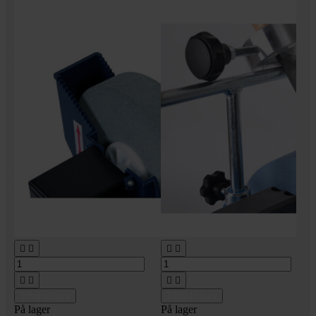








Tilføj til kurv
Tilføj til kurv
På lager
På lager