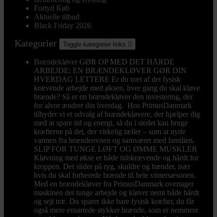
Fortyd Køb
Aktuelle tilbud
Black Friday 2026
Kategorier
Toggle kategorier links

Brændekløver
GØR OP MED DET HÅRDE
ARBEJDE: EN BRÆNDEKLØVER GØR DIN
HVERDAG LETTERE Er du træt af det fysisk
krævende arbejde med øksen, hver gang du skal kløve
brænde? Så er en brændekløver den investering, der
for alvor ændrer din hverdag. Hos PrimusDanmark
tilbyder vi et udvalg af brændekløvere, der hjælper dig
med at spare tid og energi, så du i stedet kan bruge
kræfterne på det, der virkelig tæller – som at nyde
varmen fra brændeovnen og samværet med familien.
SLIP FOR TUNGE LØFT OG ØMME MUSKLER
Kløvning med økse er både tidskrævende og hårdt for
kroppen. Det slider på ryg, skuldre og hænder, især
hvis du skal forberede brænde til hele vintersæsonen.
Med en brændekløver fra PrimusDanmark overtager
maskinen det tunge arbejde og kløver nemt både hårdt
og sejt træ. Du sparer ikke bare fysisk kræfter, du får
også mere ensartede stykker brænde, som er nemmere