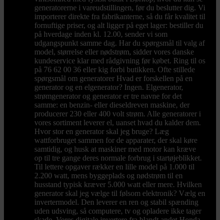
generatorerne i vareudstillingen, før du beslutter dig. Vi
importerer direkte fra fabrikanterne, så du får kvalitet til
fornuftige priser, og alt ligger på eget lager: bestiller du
på hverdage inden kl. 12.00, sender vi som
udgangspunkt samme dag. Har du spørgsmål til valg af
model, størrelse eller nødstrøm, sidder vores danske
kundeservice klar med rådgivning før købet. Ring til os
på 76 62 00 36 eller kig forbi butikken. Ofte stillede
spørgsmål om generatorer Hvad er forskellen på en
generator og en elgenerator? Ingen. Elgenerator,
strømgenerator og generator er tre navne for det
samme: en benzin- eller dieseldreven maskine, der
producerer 230 eller 400 volt strøm. Alle generatorer i
vores sortiment leverer el, uanset hvad du kalder dem.
Hvor stor en generator skal jeg bruge? Læg
wattforbruget sammen for de apparater, der skal køre
samtidig, og husk at maskiner med motor kan kræve
op til tre gange deres normale forbrug i startøjeblikket.
Til lettere opgaver rækker en lille model på 1.000 til
2.200 watt, mens byggeplads og nødstrøm til en
husstand typisk kræver 5.000 watt eller mere. Hvilken
generator skal jeg vælge til følsom elektronik? Vælg en
invertermodel. Den leverer en ren og stabil spænding
uden udsving, så computere, tv og opladere ikke tager
skade. Vores digitale invertere fra blandt andet Honda