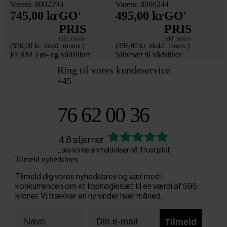
Varenr. 8002293
Varenr. 8006244
745,00 kr
GO'
495,00 kr
GO'
PRIS
PRIS
inkl. moms
inkl. moms
(596,00 kr. ekskl. moms.)
(396,00 kr. ekskl. moms.)
FERM Tør- og vådsliber
Slibesæt til vådsliber
Ring til vores kundeservice
+45
76 62 00 36
4.8 stjerner
Læs vores anmeldelser på Trustpilot
Tilmeld nyhedsbrev
Tilmeld dig vores nyhedsbrev og vær med i
konkurrencen om et topnøglesæt til en værdi af 595
kroner. Vi trækker en ny vinder hver måned.
Tilmeld