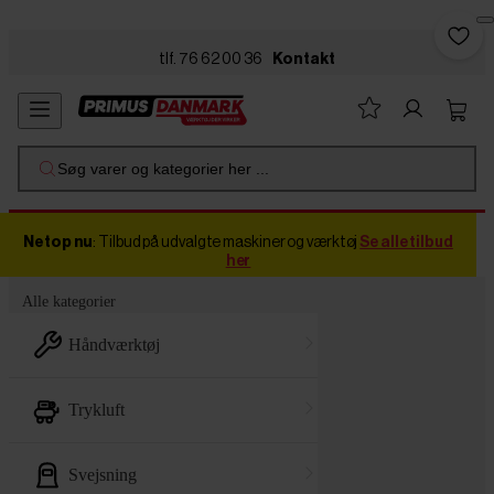
Skip to main content
tlf. 76 62 00 36
Kontakt
Søg varer og kategorier her ...
Netop nu
: Tilbud på udvalgte maskiner og værktøj
Se alle tilbud
her
Alle kategorier
håndværktøj
trykluft
svejsning