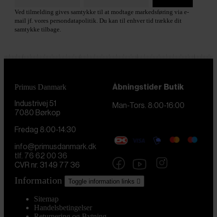
Ved tilmelding gives samtykke til at modtage markedsføring via e-
mail jf. vores persondatapolitik. Du kan til enhver tid trække dit
samtykke tilbage.
Primus Danmark
Åbningstider
Butik
Industrivej 51
Man-Tors. 8:00-16:00
7080 Børkop
Fredag 8:00-14:30
info@primusdanmark.dk
tlf. 76 62 00 36
CVR nr. 31 49 77 36
Information
Toggle information links

Sitemap
Handelsbetingelser
Returnering og Bytning