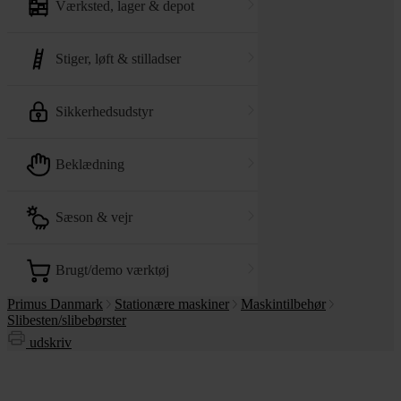
værksted, lager & depot
stiger, løft & stilladser
sikkerhedsudstyr
beklædning
sæson & vejr
brugt/demo værktøj
Primus Danmark
Stationære maskiner
Maskintilbehør
Slibesten/slibebørster
udskriv