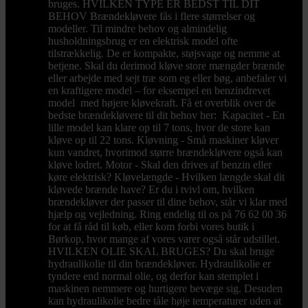
bruges. HVILKEN TYPE ER BEDST TIL DIT
BEHOV Brændekløvere fås i flere størrelser og
modeller. Til mindre behov og almindelig
husholdningsbrug er en elektrisk model ofte
tilstrækkelig. De er kompakte, støjsvage og nemme at
betjene. Skal du derimod kløve store mængder brænde
eller arbejde med sejt træ som eg eller bøg, anbefaler vi
en kraftigere model – for eksempel en benzindrevet
model med højere kløvekraft. Få et overblik over de
bedste brændekløvere til dit behov her: Kapacitet - En
lille model kan klare op til 7 tons, hvor de store kan
kløve op til 22 tons. Kløvning - Små maskiner kløver
kun vandret, hvorimod større brændekløvere også kan
kløve lodret. Motor - Skal den drives af benzin eller
køre elektrisk? Kløvelængde - Hvilken længde skal dit
kløvede brænde have? Er du i tvivl om, hvilken
brændekløver der passer til dine behov, står vi klar med
hjælp og vejledning. Ring endelig til os på 76 62 00 36
for at få råd til køb, eller kom forbi vores butik i
Børkop, hvor mange af vores varer også står udstillet.
HVILKEN OLIE SKAL BRUGES? Du skal bruge
hydraulikolie til din brændekløver. Hydraulikolie er
tyndere end normal olie, og derfor kan stemplet i
maskinen nemmere og hurtigere bevæge sig. Desuden
kan hydraulikolie bedre tåle høje temperaturer uden at