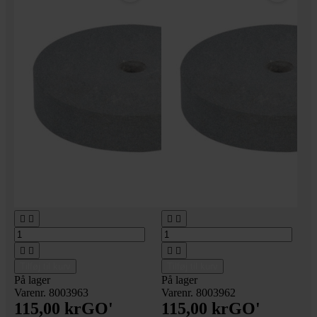








Tilføj til kurv
Tilføj til kurv
På lager
På lager
Varenr. 8003963
Varenr. 8003962
115,00 kr
GO'
115,00 kr
GO'