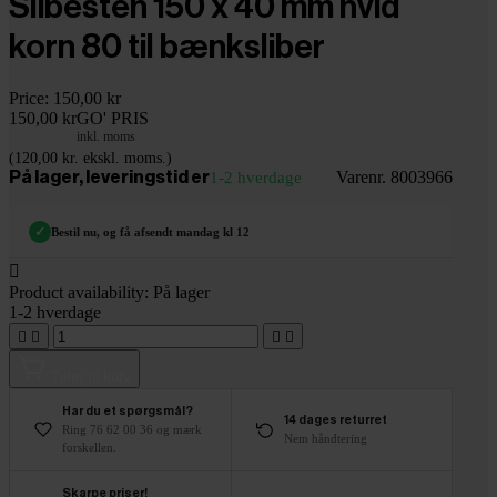
Slibesten 150 x 40 mm hvid
korn 80 til bænksliber
Price:
150,00 kr
150,00 kr
GO' PRIS
inkl. moms
(120,00 kr. ekskl. moms.)
Varenr. 8003966
På lager, leveringstid er
1-2 hverdage
✓
Bestil nu, og få afsendt mandag kl 12

Product availability:
På lager
1-2 hverdage




Tilføj til kurv
Har du et spørgsmål?
14 dages returret
Ring 76 62 00 36 og mærk
Nem håndtering
forskellen.
Skarpe priser!