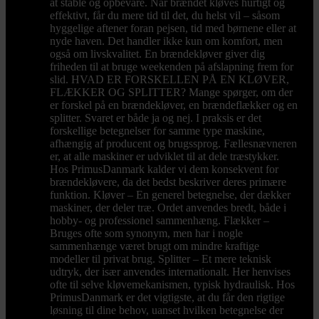
at stable og opbevare. Når brændet kløves hurtigt og
effektivt, får du mere tid til det, du helst vil – såsom
hyggelige aftener foran pejsen, tid med børnene eller at
nyde haven. Det handler ikke kun om komfort, men
også om livskvalitet. En brændekløver giver dig
friheden til at bruge weekenden på afslapning frem for
slid. HVAD ER FORSKELLEN PÅ EN KLØVER,
FLÆKKER OG SPLITTER? Mange spørger, om der
er forskel på en brændekløver, en brændeflækker og en
splitter. Svaret er både ja og nej. I praksis er det
forskellige betegnelser for samme type maskine,
afhængig af producent og brugssprog. Fællesnævneren
er, at alle maskiner er udviklet til at dele træstykker.
Hos PrimusDanmark kalder vi dem konsekvent for
brændekløvere, da det bedst beskriver deres primære
funktion. Kløver – En generel betegnelse, der dækker
maskiner, der deler træ. Ordet anvendes bredt, både i
hobby- og professionel sammenhæng. Flækker –
Bruges ofte som synonym, men har i nogle
sammenhænge været brugt om mindre kraftige
modeller til privat brug. Splitter – Et mere teknisk
udtryk, der især anvendes internationalt. Her henvises
ofte til selve kløvemekanismen, typisk hydraulisk. Hos
PrimusDanmark er det vigtigste, at du får den rigtige
løsning til dine behov, uanset hvilken betegnelse der