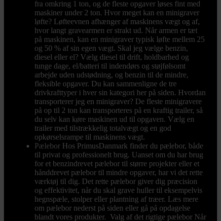
fra omkring 1 ton, og de fleste opgaver løses fint med
maskiner under 2 ton. Hvor meget kan en minigraver
løfte? Løfteevnen afhænger af maskinens vægt og af,
hvor langt gravearmen er strakt ud. Når armen er tæt
på maskinen, kan en minigraver typisk løfte mellem 25
og 50 % af sin egen vægt. Skal jeg vælge benzin,
diesel eller el? Vælg diesel til drift, holdbarhed og
tunge dage, el/batteri til indendørs og støjfølsomt
arbejde uden udstødning, og benzin til de mindre,
fleksible opgaver. Du kan sammenligne de tre
drivkrafttyper i hver sin kategori her på siden. Hvordan
transporterer jeg en minigraver? De fleste minigravere
på op til 2 ton kan transporteres på en kraftig trailer, så
du selv kan køre maskinen ud til opgaven. Vælg en
trailer med tilstrækkelig totalvægt og en god
opkørselsrampe til maskinens vægt.
Pælebor
Hos PrimusDanmark finder du pælebor, både
til privat og professionelt brug. Uanset om du har brug
for et benzindrevet pælebor til større projekter eller et
hånddrevet pælebor til mindre opgaver, har vi det rette
værktøj til dig. Det rette pælebor giver dig præcision
og effektivitet, når du skal grave huller til eksempelvis
hegnspæle, stolper eller plantning af træer. Læs mere
om pælebor nederst på siden eller gå på opdagelse
blandt vores produkter. Valg af det rigtige pælebor Når