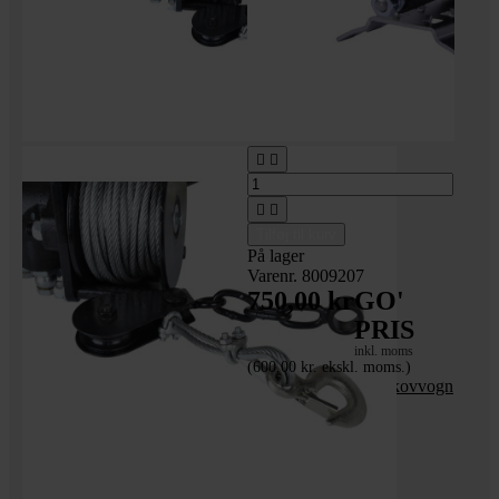




Tilføj til kurv
På lager
Varenr. 8009207
750,00 kr
GO'
PRIS
inkl. moms
(600,00 kr. ekskl. moms.)
Relæ til hydraulisk skovvogn
_