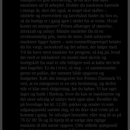
maskinen ud til arbejdet. Holder du maskinen kørende
i mange år, sker det også, at noget skal skiftes –
sliddele og reservedele og larvebånd finder du hos os,
så du hurtigt er i gang igen i stedet for at vente. Hvad
koster en minigraver? Prisen afhænger af størrelse,
drivkraft og udstyr. Mindre modeller fås til en
overkommelig pris, mens de store, fuldt udstyrede
maskiner ligger højere – som tommelfingerregel betaler
du for vægt, motorkraft og det udstyr, der følger med.
Vil du have mest maskine for pengene, så kig på, hvad
der reelt er inkluderet: en model med skovle og
hurtigskift fra start er ofte billigere end at købe det hele
løst bagefter. Er du i tvivl, så ring – vi sammensætter
gerne en pakke, der rammer både opgaven og
budgettet. Køb din minigraver hos Primus Danmark Vi
ved, at en minigraver er en stor beslutning, og derfor
står vi klar med rådgivning, før du køber. Vi har eget
lager og butik i Børkop, hvor du kan se maskinerne og
det store udvalg af udstyr med egne øjne. Bestiller du
på hverdage før kl. 12.00, pakker og sender vi som
udgangspunkt samme dag, så du ikke skal vente på at
komme i gang. Se udvalget herunder, eller ring til os på
76 62 00 36 og få hjælp til at vælge den rigtige
maskine til din næste opgave. Ofte stillede spørgsmål