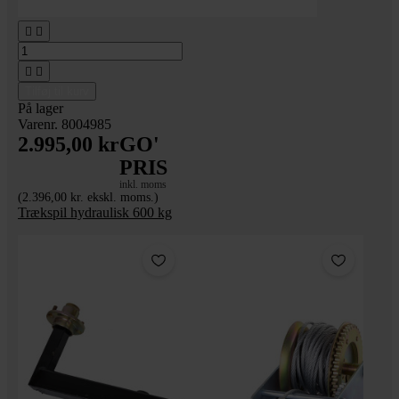




Tilføj til kurv
På lager
Varenr. 8004985
2.995,00 kr
GO'
PRIS
inkl. moms
(2.396,00 kr. ekskl. moms.)
Trækspil hydraulisk 600 kg