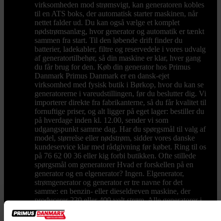
virksomheden mod strømsvigt, kan generatoren kobles
til en ATS boks, der automatisk starter maskinen, når
nettet falder ud. Du kan også vælge et komplet
nødstrømsanlæg, hvor generator og automatik er tænkt
sammen fra start. Til den løbende drift finder du
batterier, ladekabler, filtre og reservedele i vores udvalg
af generatortilbehør, så din maskine er klar, hver gang
du får brug for den. Køb din generator hos Primus
Danmark Primus Danmark er en dansk-ejet
virksomhed med fysisk butik i Børkop, hvor du kan se
generatorerne i vareudstillingen, før du beslutter dig. Vi
importerer direkte fra fabrikanterne, så du får kvalitet til
fornuftige priser, og alt ligger på eget lager: bestiller du
på hverdage inden kl. 12.00, sender vi som
udgangspunkt samme dag. Har du spørgsmål til valg af
model, størrelse eller nødstrøm, sidder vores danske
kundeservice klar med rådgivning før købet. Ring til os
på 76 62 00 36 eller kig forbi butikken. Ofte stillede
spørgsmål om generatorer Hvad er forskellen på en
generator og en elgenerator? Ingen. Elgenerator,
strømgenerator og generator er tre navne for det
samme: en benzin- eller dieseldreven maskine, der
producerer 230 eller 400 volt strøm. Alle generatorer i
vores sortiment leverer el, uanset hvad du kalder dem.
Hvor stor en generator skal jeg bruge? Læg