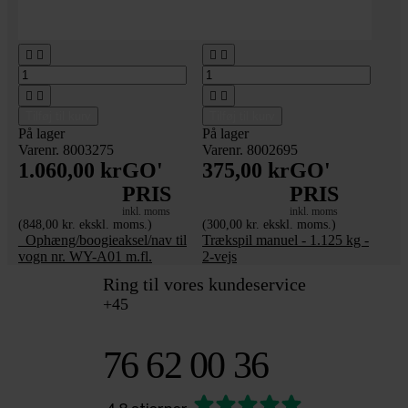








Tilføj til kurv
Tilføj til kurv
På lager
På lager
Varenr. 8003275
Varenr. 8002695
1.060,00 kr
GO'
375,00 kr
GO'
PRIS
PRIS
inkl. moms
inkl. moms
(848,00 kr. ekskl. moms.)
(300,00 kr. ekskl. moms.)
_Ophæng/boogieaksel/nav til
Trækspil manuel - 1.125 kg -
vogn nr. WY-A01 m.fl.
2-vejs
Ring til vores kundeservice
+45
76 62 00 36