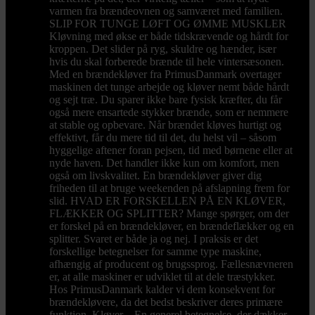
varmen fra brændeovnen og samværet med familien.
SLIP FOR TUNGE LØFT OG ØMME MUSKLER
Kløvning med økse er både tidskrævende og hårdt for
kroppen. Det slider på ryg, skuldre og hænder, især
hvis du skal forberede brænde til hele vintersæsonen.
Med en brændekløver fra PrimusDanmark overtager
maskinen det tunge arbejde og kløver nemt både hårdt
og sejt træ. Du sparer ikke bare fysisk kræfter, du får
også mere ensartede stykker brænde, som er nemmere
at stable og opbevare. Når brændet kløves hurtigt og
effektivt, får du mere tid til det, du helst vil – såsom
hyggelige aftener foran pejsen, tid med børnene eller at
nyde haven. Det handler ikke kun om komfort, men
også om livskvalitet. En brændekløver giver dig
friheden til at bruge weekenden på afslapning frem for
slid. HVAD ER FORSKELLEN PÅ EN KLØVER,
FLÆKKER OG SPLITTER? Mange spørger, om der
er forskel på en brændekløver, en brændeflækker og en
splitter. Svaret er både ja og nej. I praksis er det
forskellige betegnelser for samme type maskine,
afhængig af producent og brugssprog. Fællesnævneren
er, at alle maskiner er udviklet til at dele træstykker.
Hos PrimusDanmark kalder vi dem konsekvent for
brændekløvere, da det bedst beskriver deres primære
funktion. Kløver – En generel betegnelse, der dækker