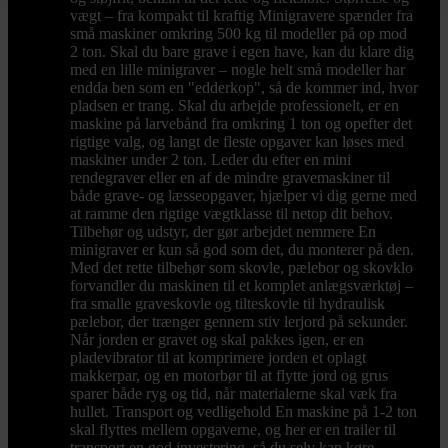
vægt – fra kompakt til kraftig Minigravere spænder fra
små maskiner omkring 500 kg til modeller på op mod
2 ton. Skal du bare grave i egen have, kan du klare dig
med en lille minigraver – nogle helt små modeller har
endda ben som en "edderkop", så de kommer ind, hvor
pladsen er trang. Skal du arbejde professionelt, er en
maskine på larvebånd fra omkring 1 ton og opefter det
rigtige valg, og langt de fleste opgaver kan løses med
maskiner under 2 ton. Leder du efter en mini
rendegraver eller en af de mindre gravemaskiner til
både grave- og læsseopgaver, hjælper vi dig gerne med
at ramme den rigtige vægtklasse til netop dit behov.
Tilbehør og udstyr, der gør arbejdet nemmere En
minigraver er kun så god som det, du monterer på den.
Med det rette tilbehør som skovle, pælebor og skovklo
forvandler du maskinen til et komplet anlægsværktøj –
fra smalle graveskovle og tilteskovle til hydraulisk
pælebor, der trænger gennem stiv lerjord på sekunder.
Når jorden er gravet og skal pakkes igen, er en
pladevibrator til at komprimere jorden et oplagt
makkerpar, og en motorbør til at flytte jord og grus
sparer både ryg og tid, når materialerne skal væk fra
hullet. Transport og vedligehold En maskine på 1-2 ton
skal flyttes mellem opgaverne, og her er en trailer til
transport en god investering, så du selv kan køre