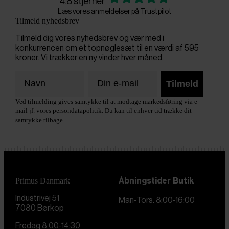
4.8 stjerner
Læs vores anmeldelser på Trustpilot
Tilmeld nyhedsbrev
Tilmeld dig vores nyhedsbrev og vær med i
konkurrencen om et topnøglesæt til en værdi af 595
kroner. Vi trækker en ny vinder hver måned.
Tilmeld
Ved tilmelding gives samtykke til at modtage markedsføring via e-
mail jf. vores persondatapolitik. Du kan til enhver tid trække dit
samtykke tilbage.
Primus Danmark
Åbningstider
Butik
Industrivej 51
Man-Tors. 8:00-16:00
7080 Børkop
Fredag 8:00-14:30