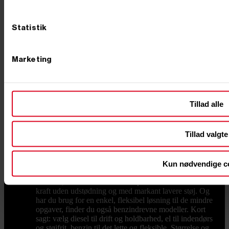
ikke koster mere, end den skal. Her får du overblik
over typer, størrelser og udstyr, så du vælger rigtigt
første gang – og længere nede finder du vores aktuelle
Statistik
udvalg af minigravere til salg. Sådan vælger du den
rigtige minigraver Det rigtige valg handler om
opgaven: Hvor meget skal du grave, hvor god er
Marketing
adgangen, og hvor tit skal maskinen bruges? En
kompakt mini gravemaskine er nem at manøvrere i en
smal indkørsel eller gennem en havelåge, mens en
kraftigere model tager de store ryk på byggepladsen.
Tre ting afgør langt det meste – drivkraften, vægten og
Tillad alle
det rette tilbehør. Får du styr på dem, har du også styr
på, hvilken maskine du skal bruge. Benzin, diesel eller
el – hvad passer til opgaven? Minigravere fås med tre
Tillad valgte
former for drivkraft, og det er her, du skal starte.
Dieseldrevne modeller er arbejdshesten til lange dage
og tunge opgaver – driftssikre og med masser af
moment fra anerkendte dieselmotorer. Skal maskinen
Kun nødvendige c
bruges indendørs, i kældre eller i støjfølsomme
områder, er elektriske modeller på batteri svaret: fuld
kraft uden udstødning og med markant lavere støj. Og
har du brug for en enkel, fleksibel løsning til de mindre
opgaver, finder du også benzindrevne modeller. Kort
sagt: vælg diesel til drift og holdbarhed, el til indendørs
og støjfrit, benzin til det lette og fleksible. Størrelse og