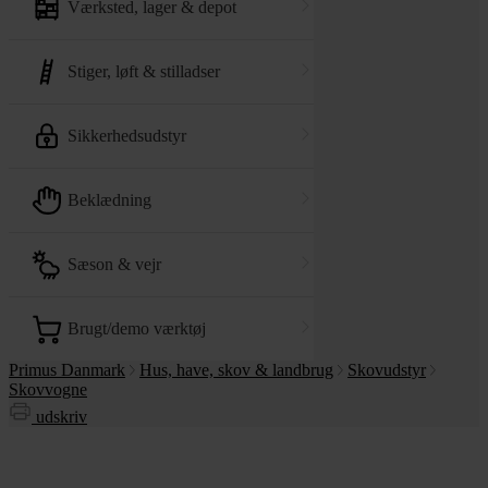
værksted, lager & depot
stiger, løft & stilladser
sikkerhedsudstyr
beklædning
sæson & vejr
brugt/demo værktøj
Primus Danmark
Hus, have, skov & landbrug
Skovudstyr
Skovvogne
udskriv