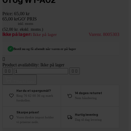
Price:
65,00 kr
65,00 kr
GO' PRIS
inkl. moms
(52,00 kr. ekskl. moms.)
Varenr. 8005303
Ikke på lager:
Ikke på lager
✓
Bestil nu og få afsendt når varen er på lager

Product availability:
Ikke på lager




Tilføj til kurv
Har du et spørgsmål?
14 dages returret
Ring 76 62 00 36 og mærk
Nem håndtering
forskellen.
Skarpe priser!
Hurtig levering
Vores direkte import holder
Dag til dag levering
vi priserne nede.