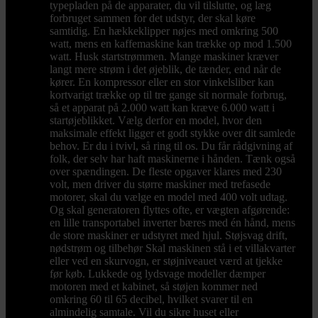
typepladen på de apparater, du vil tilslutte, og læg
forbruget sammen for det udstyr, der skal køre
samtidig. En hækkeklipper nøjes med omkring 500
watt, mens en kaffemaskine kan trække op mod 1.500
watt. Husk startstrømmen. Mange maskiner kræver
langt mere strøm i det øjeblik, de tænder, end når de
kører. En kompressor eller en stor vinkelsliber kan
kortvarigt trække op til tre gange sit normale forbrug,
så et apparat på 2.000 watt kan kræve 6.000 watt i
startøjeblikket. Vælg derfor en model, hvor den
maksimale effekt ligger et godt stykke over dit samlede
behov. Er du i tvivl, så ring til os. Du får rådgivning af
folk, der selv har haft maskinerne i hånden. Tænk også
over spændingen. De fleste opgaver klares med 230
volt, men driver du større maskiner med trefasede
motorer, skal du vælge en model med 400 volt udtag.
Og skal generatoren flyttes ofte, er vægten afgørende:
en lille transportabel inverter bæres med én hånd, mens
de store maskiner er udstyret med hjul. Støjsvag drift,
nødstrøm og tilbehør Skal maskinen stå i et villakvarter
eller ved en skurvogn, er støjniveauet værd at tjekke
før køb. Lukkede og lydsvage modeller dæmper
motoren med et kabinet, så støjen kommer ned
omkring 60 til 65 decibel, hvilket svarer til en
almindelig samtale. Vil du sikre huset eller