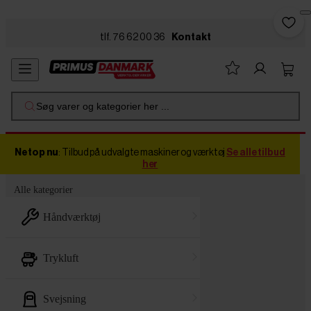
Skip to main content
tlf. 76 62 00 36
Kontakt
Søg varer og kategorier her ...
Netop nu
: Tilbud på udvalgte maskiner og værktøj
Se alle tilbud
her
Alle kategorier
håndværktøj
trykluft
svejsning