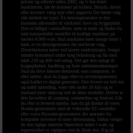
private og erhverv siden 2002, og vi har testet
maskinerne, før de kommer på hylden. Benzin, diesel
eller inverter: vælg type efter opgaven Det første valg
står mellem tre typer. En benzingenerator er den
klassiske allrounder til værksted, have og byggeplads.
Den er billigst i anskaffelse, nem at starte og findes fra
små transportable modeller til kraftige maskiner på
næsten 8.000 watt. Skal maskinen køre mange timer i
træk, er en dieselgenerator det stærkeste valg.
Dieselmotoren kører ved lavere omdrejninger, bruger
mindre brændstof under tung belastning og fås med
både 230 og 400 volt udtag. Det gør den oplagt til
byggepladser, landbrug og faste nødstrømsløsninger.
Skal du drive følsom elektronik som computere, tv
eller ladere, skal du kigge efter en invertergenerator,
også kaldet en digital generator. Den leverer en helt ren
og stabil spænding, vejer ofte under 20 kilo og er
markant mere støjsvag end de åbne modeller. Derfor er
den favoritten til camping, sommerhus og festival. Går
du efter et bestemt mærke, kan du gå direkte til vores
Honda-generatorer med de velkendte EU-modeller
eller vores Hyundai-generatorer, der spænder fra
kompakte invertere til store dieselanlæg. Sådan vælger
du den rigtige størrelse Størrelsen måles i watt, og
regnestykket er vigtigere end de fleste tror. Kig på