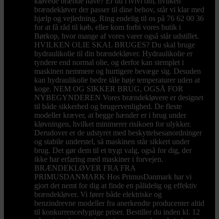
kløvede brænde have? Er du i tvivl om, hvilken
brændekløver der passer til dine behov, står vi klar med
hjælp og vejledning. Ring endelig til os på 76 62 00 36
for at få råd til køb, eller kom forbi vores butik i
Børkop, hvor mange af vores varer også står udstillet.
HVILKEN OLIE SKAL BRUGES? Du skal bruge
hydraulikolie til din brændekløver. Hydraulikolie er
tyndere end normal olie, og derfor kan stemplet i
maskinen nemmere og hurtigere bevæge sig. Desuden
kan hydraulikolie bedre tåle høje temperaturer uden at
koge. NEM OG SIKKER BRUG, OGSÅ FOR
NYBEGYNDEREN Vores brændekløvere er designet
til både sikkerhed og brugervenlighed. De fleste
modeller kræver, at begge hænder er i brug under
kløvningen, hvilket minimerer risikoen for ulykker.
Derudover er de udstyret med beskyttelsesanordninger
og stabile understel, så maskinen står sikkert under
brug. Det gør dem til et trygt valg, også for dig, der
ikke har erfaring med maskiner i forvejen.
BRÆNDEKLØVER FRA FRA
PRIMUSDANMARK Hos PrimusDanmark har vi
gjort det nemt for dig at finde en pålidelig og effektiv
brændekløver. Vi fører både elektriske og
benzindrevne modeller fra anerkendte producenter altid
til konkurrencedygtige priser. Bestiller du inden kl. 12