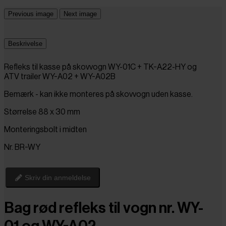
Previous image
Next image
Beskrivelse
Refleks til kasse på skovvogn WY-01C +
TK-A22-HY
og
ATV trailer WY-A02 +
WY-A02B
Bemærk - kan ikke monteres på skovvogn uden kasse.
Størrelse 88 x 30 mm
Monteringsbolt i midten
Nr. BR-WY
Skriv din anmeldelse
Bag rød refleks til vogn nr. WY-
01 og WY-A02