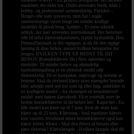
maskiner, der deler træ. Ordet anvendes bredt, både i
hobby- og professionel sammenhæng. Flækker –
Bruges ofte som synonym, men har i nogle
sammenhænge været brugt om mindre kraftige
modeller til privat brug. Splitter – Et mere teknisk
udtryk, der især anvendes internationalt. Her henvises
ofte til selve kløvemekanismen, typisk hydraulisk. Hos
PrimusDanmark er det vigtigste, at du får den rigtige
løsning til dine behov, uanset hvilken betegnelse der
bruges. HVILKEN TYPE ER BEDST TIL DIT
BEHOV Brændekløvere fås i flere størrelser og
modeller. Til mindre behov og almindelig
husholdningsbrug er en elektrisk model ofte
tilstrækkelig. De er kompakte, støjsvage og nemme at
betjene. Skal du derimod kløve store mængder brænde
eller arbejde med sejt træ som eg eller bøg, anbefaler vi
en kraftigere model – for eksempel en benzindrevet
model med højere kløvekraft. Få et overblik over de
bedste brændekløvere til dit behov her: Kapacitet - En
lille model kan klare op til 7 tons, hvor de store kan
kløve op til 22 tons. Kløvning - Små maskiner kløver
kun vandret, hvorimod større brændekløvere også kan
kløve lodret. Motor - Skal den drives af benzin eller
køre elektrisk? Kløvelængde - Hvilken længde skal dit