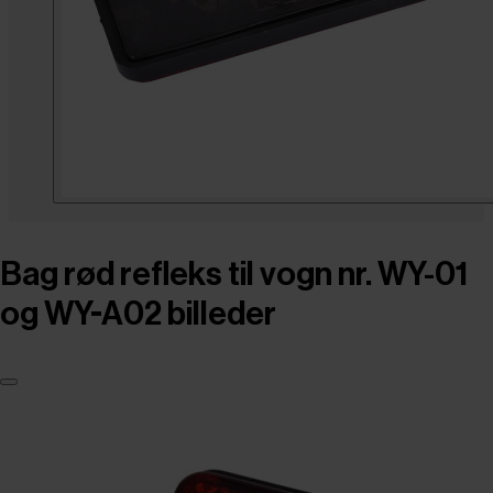
Bag rød refleks til vogn nr. WY-01
og WY-A02 billeder