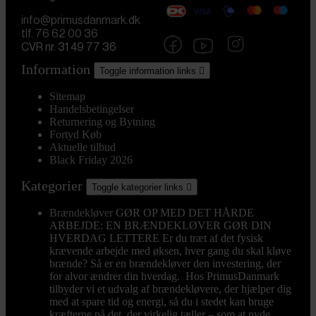
info@primusdanmark.dk
tlf. 76 62 00 36
CVR nr. 31 49 77 36
Information
Toggle information links

Sitemap
Handelsbetingelser
Returnering og Bytning
Fortyd Køb
Aktuelle tilbud
Black Friday 2026
Kategorier
Toggle kategorier links

Brændekløver
GØR OP MED DET HÅRDE
ARBEJDE: EN BRÆNDEKLØVER GØR DIN
HVERDAG LETTERE Er du træt af det fysisk
krævende arbejde med øksen, hver gang du skal kløve
brænde? Så er en brændekløver den investering, der
for alvor ændrer din hverdag. Hos PrimusDanmark
tilbyder vi et udvalg af brændekløvere, der hjælper dig
med at spare tid og energi, så du i stedet kan bruge
kræfterne på det, der virkelig tæller – som at nyde