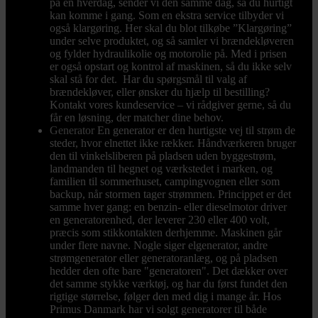
på en hverdag, sender vi den samme dag, så du hurtigt
kan komme i gang. Som en ekstra service tilbyder vi
også klargøring. Her skal du blot tilkøbe ”Klargøring”
under selve produktet, og så samler vi brændekløveren
og fylder hydraulikolie og motorolie på. Med i prisen
er også opstart og kontrol af maskinen, så du ikke selv
skal stå for det. Har du spørgsmål til valg af
brændekløver, eller ønsker du hjælp til bestilling?
Kontakt vores kundeservice – vi rådgiver gerne, så du
får en løsning, der matcher dine behov.
Generator
En generator er den hurtigste vej til strøm de
steder, hvor elnettet ikke rækker. Håndværkeren bruger
den til vinkelsliberen på pladsen uden byggestrøm,
landmanden til hegnet og værkstedet i marken, og
familien til sommerhuset, campingvognen eller som
backup, når stormen tager strømmen. Princippet er det
samme hver gang: en benzin- eller dieselmotor driver
en generatorenhed, der leverer 230 eller 400 volt,
præcis som stikkontakten derhjemme. Maskinen går
under flere navne. Nogle siger elgenerator, andre
strømgenerator eller generatoranlæg, og på pladsen
hedder den ofte bare "generatoren". Det dækker over
det samme stykke værktøj, og har du først fundet den
rigtige størrelse, følger den med dig i mange år. Hos
Primus Danmark har vi solgt generatorer til både