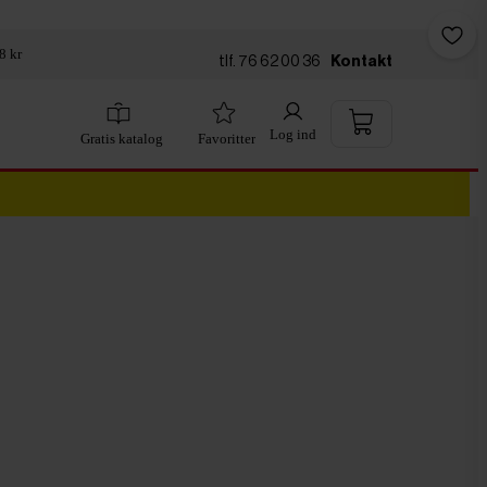
8 kr
tlf. 76 62 00 36
Kontakt
Log ind
Gratis katalog
Favoritter