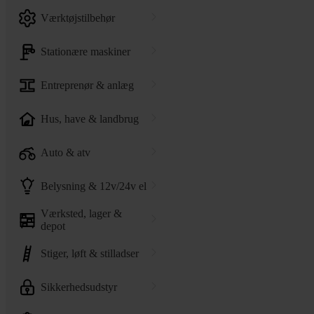
værktøjstilbehør
stationære maskiner
entreprenør & anlæg
hus, have & landbrug
auto & atv
belysning & 12v/24v el
værksted, lager &
depot
stiger, løft & stilladser
sikkerhedsudstyr