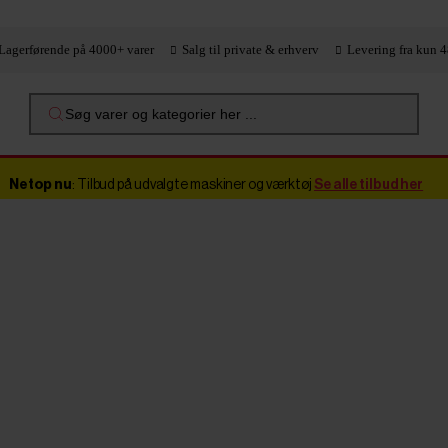
Lagerførende på 4000+ varer
Salg til private & erhverv
Levering fra kun 4
Søg varer og kategorier her ...
Netop nu
: Tilbud på udvalgte maskiner og værktøj
Se alle tilbud her