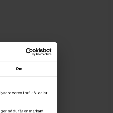
Om
ysere vores trafik. Vi deler
nger, så du får en markant