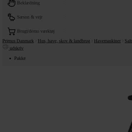
beklædning
sæson & vejr
brugt/demo værktøj
Primus Danmark
Hus, have, skov & landbrug
Havemaskiner
Sal
udskriv
Pakke