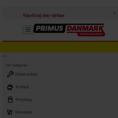
Skip to main content
Værktøj der virker
Alle kategorier
håndværktøj
trykluft
svejsning
elværktøj