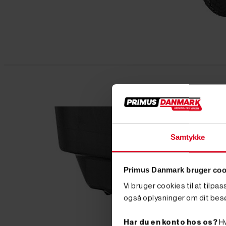
Samtykke
Primus Danmark bruger coo
Vi bruger cookies til at tilpa
også oplysninger om dit bes
Har du en konto hos os?
Hv