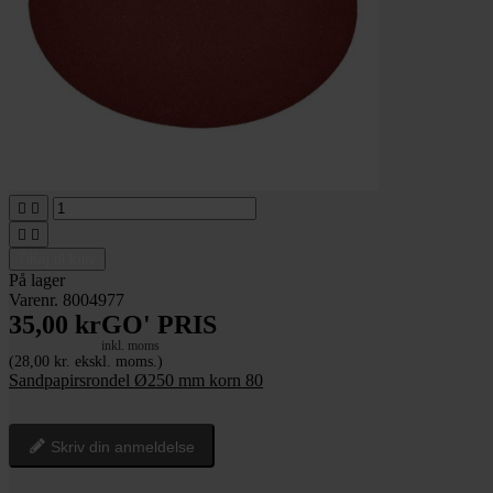




Tilføj til kurv
På lager
Varenr. 8004977
35,00 kr
GO' PRIS
inkl. moms
(28,00 kr. ekskl. moms.)
Sandpapirsrondel Ø250 mm korn 80
Skriv din anmeldelse