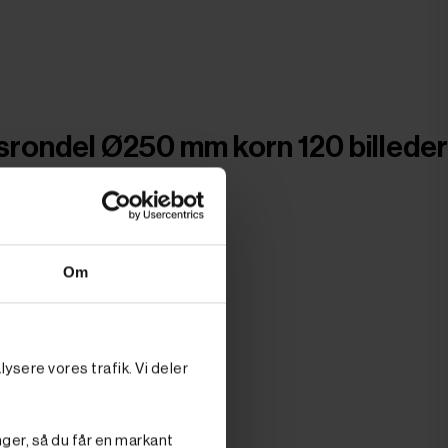
rondel Ø250 mm korn 120 billeder
Om
ysere vores trafik. Vi deler
nger, så du får en markant