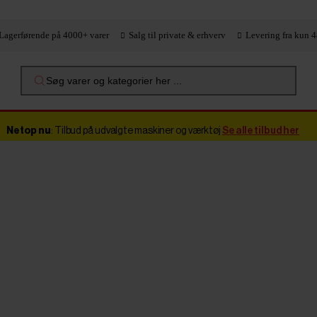
Lagerførende på 4000+ varer
Salg til private & erhverv
Levering fra kun 4
Søg varer og kategorier her ...
Netop nu
: Tilbud på udvalgte maskiner og værktøj
Se alle tilbud her