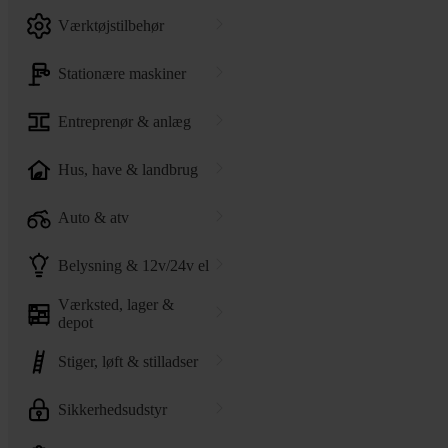
værktøjstilbehør
stationære maskiner
entreprenør & anlæg
hus, have & landbrug
auto & atv
belysning & 12v/24v el
værksted, lager &
depot
stiger, løft & stilladser
sikkerhedsudstyr