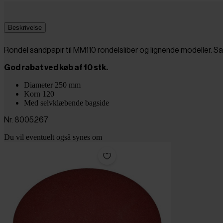
Beskrivelse
Rondel sandpapir til MM110 rondelsliber og lignende modeller. 
God rabat ved køb af 10 stk.
Diameter 250 mm
Korn 120
Med selvklæbende bagside
Nr. 8005267
Du vil eventuelt også synes om