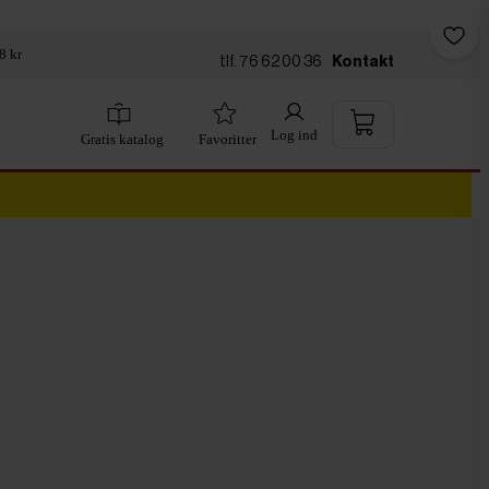
8 kr
tlf. 76 62 00 36
Kontakt
Log ind
Gratis katalog
Favoritter