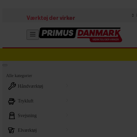
Skip to main content
Værktøj der virker
Alle kategorier
håndværktøj
trykluft
svejsning
elværktøj