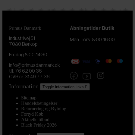
Primus Danmark
Åbningstider
Butik
Industrivej 51
Man-Tors. 8:00-16:00
7080 Børkop
Fredag 8:00-14:30
info@primusdanmark.dk
tlf. 76 62 00 36
CVR nr. 31 49 77 36
Information
Toggle information links

Sitemap
Handelsbetingelser
Returnering og Bytning
Fortyd Køb
Aktuelle tilbud
Black Friday 2026