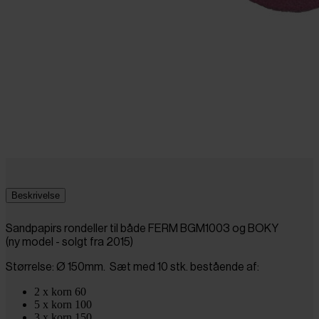
Beskrivelse
Sandpapirs rondeller til både FERM BGM1003 og BOKY
(ny model - solgt fra 2015)
Størrelse: Ø 150mm. Sæt med 10 stk. bestående af:
2 x korn 60
5 x korn 100
3 x korn 150