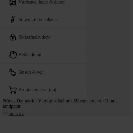
værksted, lager & depot
stiger, løft & stilladser
sikkerhedsudstyr
beklædning
sæson & vejr
brugt/demo værktøj
Primus Danmark
Værktøjstilbehør
Slibematerialer
Rundt
sandpapir
udskriv