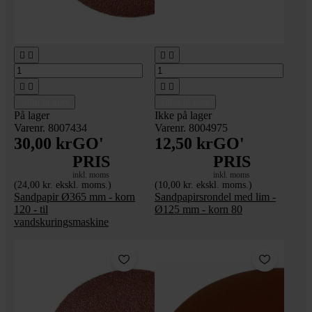








Tilføj til kurv
Tilføj til kurv
På lager
Ikke på lager
Varenr. 8007434
Varenr. 8004975
30,00 kr
GO'
12,50 kr
GO'
PRIS
PRIS
inkl. moms
inkl. moms
(24,00 kr. ekskl. moms.)
(10,00 kr. ekskl. moms.)
Sandpapir Ø365 mm - korn
Sandpapirsrondel med lim -
120 - til
Ø125 mm - korn 80
vandskuringsmaskine