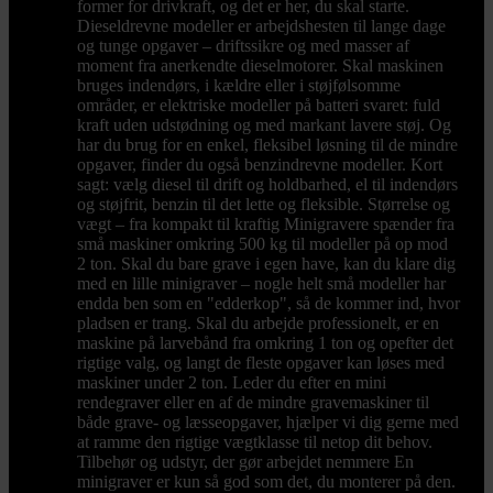
former for drivkraft, og det er her, du skal starte.
Dieseldrevne modeller er arbejdshesten til lange dage
og tunge opgaver – driftssikre og med masser af
moment fra anerkendte dieselmotorer. Skal maskinen
bruges indendørs, i kældre eller i støjfølsomme
områder, er elektriske modeller på batteri svaret: fuld
kraft uden udstødning og med markant lavere støj. Og
har du brug for en enkel, fleksibel løsning til de mindre
opgaver, finder du også benzindrevne modeller. Kort
sagt: vælg diesel til drift og holdbarhed, el til indendørs
og støjfrit, benzin til det lette og fleksible. Størrelse og
vægt – fra kompakt til kraftig Minigravere spænder fra
små maskiner omkring 500 kg til modeller på op mod
2 ton. Skal du bare grave i egen have, kan du klare dig
med en lille minigraver – nogle helt små modeller har
endda ben som en "edderkop", så de kommer ind, hvor
pladsen er trang. Skal du arbejde professionelt, er en
maskine på larvebånd fra omkring 1 ton og opefter det
rigtige valg, og langt de fleste opgaver kan løses med
maskiner under 2 ton. Leder du efter en mini
rendegraver eller en af de mindre gravemaskiner til
både grave- og læsseopgaver, hjælper vi dig gerne med
at ramme den rigtige vægtklasse til netop dit behov.
Tilbehør og udstyr, der gør arbejdet nemmere En
minigraver er kun så god som det, du monterer på den.