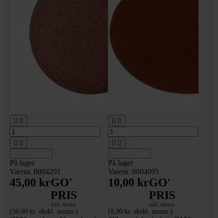








Tilføj til kurv
Tilføj til kurv
På lager
På lager
Varenr. 8004291
Varenr. 8004095
45,00 kr
GO'
10,00 kr
GO'
PRIS
PRIS
inkl. moms
inkl. moms
(36,00 kr. ekskl. moms.)
(8,00 kr. ekskl. moms.)