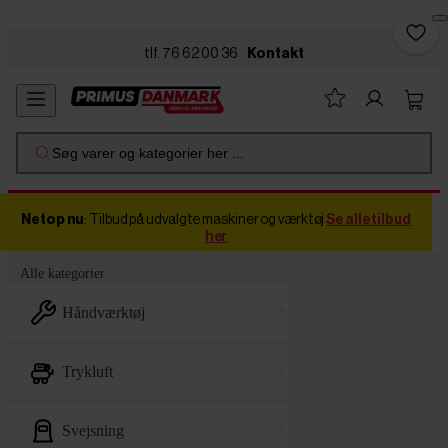
Skip to main content
tlf. 76 62 00 36
Kontakt
Søg varer og kategorier her ...
Netop nu
: Tilbud på udvalgte maskiner og værktøj
Se alle tilbud
her
Alle kategorier
håndværktøj
trykluft
svejsning