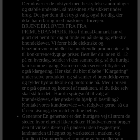
Derudover er de udstyret med beskyttelsesanordninger
og stabile understel, så maskinen står sikkert under
brug. Det gør dem til et trygt valg, også for dig, der
ikke har erfaring med maskiner i forvejen.
BRÆNDEKLØVER FRA FRA
PRIMUSDANMARK Hos PrimusDanmark har vi
gjort det nemt for dig at finde en pålidelig og effektiv
brændekløver. Vi fører både elektriske og
benzindrevne modeller fra anerkendte producenter altid
til konkurrencedygtige priser. Bestiller du inden kl. 12
på en hverdag, sender vi den samme dag, så du hurtigt
kan komme i gang. Som en ekstra service tilbyder vi
også klargøring. Her skal du blot tilkøbe ”Klargøring”
under selve produktet, og så samler vi brændekløveren
og fylder hydraulikolie og motorolie på. Med i prisen
er også opstart og kontrol af maskinen, så du ikke selv
skal stå for det. Har du spørgsmål til valg af
brændekløver, eller ønsker du hjælp til bestilling?
Kontakt vores kundeservice – vi rådgiver gerne, så du
får en løsning, der matcher dine behov.
Generator
En generator er den hurtigste vej til strøm de
steder, hvor elnettet ikke rækker. Håndværkeren bruger
den til vinkelsliberen på pladsen uden byggestrøm,
landmanden til hegnet og værkstedet i marken, og
familien til sommerhuset, campingvognen eller som