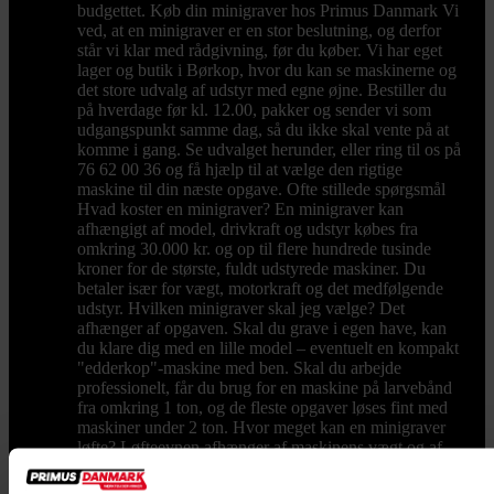
budgettet. Køb din minigraver hos Primus Danmark Vi
ved, at en minigraver er en stor beslutning, og derfor
står vi klar med rådgivning, før du køber. Vi har eget
lager og butik i Børkop, hvor du kan se maskinerne og
det store udvalg af udstyr med egne øjne. Bestiller du
på hverdage før kl. 12.00, pakker og sender vi som
udgangspunkt samme dag, så du ikke skal vente på at
komme i gang. Se udvalget herunder, eller ring til os på
76 62 00 36 og få hjælp til at vælge den rigtige
maskine til din næste opgave. Ofte stillede spørgsmål
Hvad koster en minigraver? En minigraver kan
afhængigt af model, drivkraft og udstyr købes fra
omkring 30.000 kr. og op til flere hundrede tusinde
kroner for de største, fuldt udstyrede maskiner. Du
betaler især for vægt, motorkraft og det medfølgende
udstyr. Hvilken minigraver skal jeg vælge? Det
afhænger af opgaven. Skal du grave i egen have, kan
du klare dig med en lille model – eventuelt en kompakt
"edderkop"-maskine med ben. Skal du arbejde
professionelt, får du brug for en maskine på larvebånd
fra omkring 1 ton, og de fleste opgaver løses fint med
maskiner under 2 ton. Hvor meget kan en minigraver
løfte? Løfteevnen afhænger af maskinens vægt og af,
hvor langt gravearmen er strakt ud. Når armen er tæt
på maskinen, kan en minigraver typisk løfte mellem 25