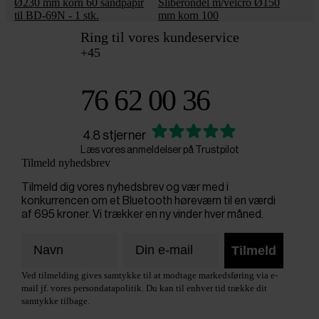
Ø230 mm korn 60 sandpapir
Sliberondel m/velcro Ø150
til BD-69N - 1 stk.
mm korn 100
Ring til vores kundeservice
+45
76 62 00 36
4.8 stjerner
Læs vores anmeldelser på Trustpilot
Tilmeld nyhedsbrev
Tilmeld dig vores nyhedsbrev og vær med i
konkurrencen om et Bluetooth høreværn til en værdi
af 695 kroner. Vi trækker en ny vinder hver måned.
Tilmeld
Ved tilmelding gives samtykke til at modtage markedsføring via e-
mail jf. vores persondatapolitik. Du kan til enhver tid trække dit
samtykke tilbage.