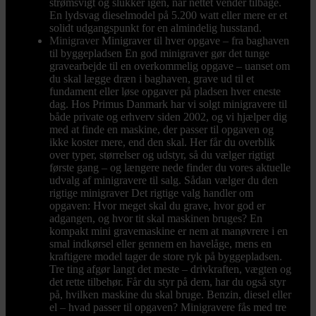
strømsvigt og slukker igen, når nettet vender tilbage.
En lydsvag dieselmodel på 5.200 watt eller mere er et
solidt udgangspunkt for en almindelig husstand.
Minigraver
Minigraver til hver opgave – fra baghaven
til byggepladsen En god minigraver gør det tunge
gravearbejde til en overkommelig opgave – uanset om
du skal lægge dræn i baghaven, grave ud til et
fundament eller løse opgaver på pladsen hver eneste
dag. Hos Primus Danmark har vi solgt minigravere til
både private og erhverv siden 2002, og vi hjælper dig
med at finde en maskine, der passer til opgaven og
ikke koster mere, end den skal. Her får du overblik
over typer, størrelser og udstyr, så du vælger rigtigt
første gang – og længere nede finder du vores aktuelle
udvalg af minigravere til salg. Sådan vælger du den
rigtige minigraver Det rigtige valg handler om
opgaven: Hvor meget skal du grave, hvor god er
adgangen, og hvor tit skal maskinen bruges? En
kompakt mini gravemaskine er nem at manøvrere i en
smal indkørsel eller gennem en havelåge, mens en
kraftigere model tager de store ryk på byggepladsen.
Tre ting afgør langt det meste – drivkraften, vægten og
det rette tilbehør. Får du styr på dem, har du også styr
på, hvilken maskine du skal bruge. Benzin, diesel eller
el – hvad passer til opgaven? Minigravere fås med tre