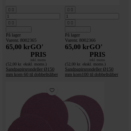








Tilføj til kurv
Tilføj til kurv
På lager
På lager
Varenr. 8002365
Varenr. 8002366
65,00 kr
GO'
65,00 kr
GO'
PRIS
PRIS
inkl. moms
inkl. moms
(52,00 kr. ekskl. moms.)
(52,00 kr. ekskl. moms.)
Sandpapirsrondeller Ø150
Sandpapirsrondeller Ø150
mm korn 60 til dobbeltsliber
mm korn100 til dobbeltsliber