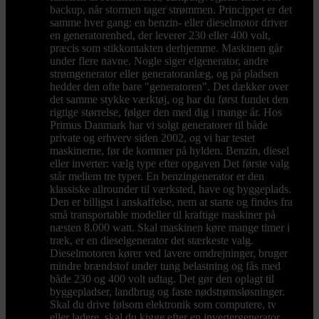
backup, når stormen tager strømmen. Princippet er det
samme hver gang: en benzin- eller dieselmotor driver
en generatorenhed, der leverer 230 eller 400 volt,
præcis som stikkontakten derhjemme. Maskinen går
under flere navne. Nogle siger elgenerator, andre
strømgenerator eller generatoranlæg, og på pladsen
hedder den ofte bare "generatoren". Det dækker over
det samme stykke værktøj, og har du først fundet den
rigtige størrelse, følger den med dig i mange år. Hos
Primus Danmark har vi solgt generatorer til både
private og erhverv siden 2002, og vi har testet
maskinerne, før de kommer på hylden. Benzin, diesel
eller inverter: vælg type efter opgaven Det første valg
står mellem tre typer. En benzingenerator er den
klassiske allrounder til værksted, have og byggeplads.
Den er billigst i anskaffelse, nem at starte og findes fra
små transportable modeller til kraftige maskiner på
næsten 8.000 watt. Skal maskinen køre mange timer i
træk, er en dieselgenerator det stærkeste valg.
Dieselmotoren kører ved lavere omdrejninger, bruger
mindre brændstof under tung belastning og fås med
både 230 og 400 volt udtag. Det gør den oplagt til
byggepladser, landbrug og faste nødstrømsløsninger.
Skal du drive følsom elektronik som computere, tv
eller ladere, skal du kigge efter en invertergenerator,