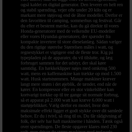
også kaldet en digital generator. Den leverer en helt ren
og stabil spænding, vejer ofte under 20 kilo og er
markant mere støjsvag end de åbne modeller. Derfor er
den favoritten til camping, sommerhus og festival. Går
du efter et bestemt mærke, kan du gå direkte til vores
Honda-generatorer med de velkendte EU-modeller
eller vores Hyundai-generatorer, der spænder fra
kompakte invertere til store dieselanlæg. Sådan vælger
du den rigtige størrelse Størrelsen måles i watt, og
regnestykket er vigtigere end de fleste tror. Kig på
typepladen på de apparater, du vil tilslutte, og læg
forbruget sammen for det udstyr, der skal køre
samtidig. En hækkeklipper nøjes med omkring 500
watt, mens en kaffemaskine kan trække op mod 1.500
watt. Husk startstrømmen. Mange maskiner kræver
langt mere strøm i det øjeblik, de tænder, end når de
kører. En kompressor eller en stor vinkelsliber kan
kortvarigt trække op til tre gange sit normale forbrug,
så et apparat på 2.000 watt kan kræve 6.000 watt i
startøjeblikket. Vælg derfor en model, hvor den
maksimale effekt ligger et godt stykke over dit samlede
behov. Er du i tvivl, så ring til os. Du får rådgivning af
folk, der selv har haft maskinerne i hånden. Tænk også
over spændingen. De fleste opgaver klares med 230
volt, men driver du større maskiner med trefasede