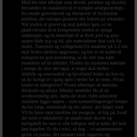
Med det rette tilbehør som skovle, pælebor og skovklo
forvandler du maskinen til et komplet anlægsværktøj –
fra smalle graveskovle og tilteskovle til hydraulisk
pælebor, der trænger gennem stiv lerjord på sekunder.
Når jorden er gravet og skal pakkes igen, er en
pladevibrator til at komprimere jorden et oplagt
makkerpar, og en motorbør til at flytte jord og grus
sparer både ryg og tid, når materialerne skal væk fra
hullet. Transport og vedligehold En maskine på 1-2 ton
skal flyttes mellem opgaverne, og her er en trailer til
transport en god investering, så du selv kan køre
maskinen ud til arbejdet. Holder du maskinen kørende
i mange år, sker det også, at noget skal skiftes –
sliddele og reservedele og larvebånd finder du hos os,
så du hurtigt er i gang igen i stedet for at vente. Hvad
koster en minigraver? Prisen afhænger af størrelse,
drivkraft og udstyr. Mindre modeller fås til en
overkommelig pris, mens de store, fuldt udstyrede
maskiner ligger højere – som tommelfingerregel betaler
du for vægt, motorkraft og det udstyr, der følger med.
Vil du have mest maskine for pengene, så kig på, hvad
der reelt er inkluderet: en model med skovle og
hurtigskift fra start er ofte billigere end at købe det hele
løst bagefter. Er du i tvivl, så ring – vi sammensætter
gerne en pakke, der rammer både opgaven og