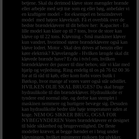
betjene. Skal du derimod kløve store mængder brænde
eller arbejde med sejt træ som eg eller bøg, anbefaler vi
en kraftigere model – for eksempel en benzindrevet
model med højere kløvekraft. Få et overblik over de
bedste brændekløvere til dit behov her: Kapacitet - En
lille model kan klare op til 7 tons, hvor de store kan
kløve op til 22 tons. Kløvning - Små maskiner kløver
kun vandret, hvorimod større brændekløvere også kan
kløve lodret. Motor - Skal den drives af benzin eller
køre elektrisk? Kløvelængde - Hvilken længde skal dit
kløvede brænde have? Er du i tvivl om, hvilken
brændekløver der passer til dine behov, står vi klar med
hjælp og vejledning. Ring endelig til os på 76 62 00 36
for at få råd til køb, eller kom forbi vores butik i
Børkop, hvor mange af vores varer også står udstillet.
HVILKEN OLIE SKAL BRUGES? Du skal bruge
hydraulikolie til din brændekløver. Hydraulikolie er
tyndere end normal olie, og derfor kan stemplet i
maskinen nemmere og hurtigere bevæge sig. Desuden
kan hydraulikolie bedre tåle høje temperaturer uden at
koge. NEM OG SIKKER BRUG, OGSÅ FOR
NYBEGYNDEREN Vores brændekløvere er designet
til både sikkerhed og brugervenlighed. De fleste
modeller kræver, at begge hænder er i brug under
kløvningen, hvilket minimerer risikoen for ulykker.