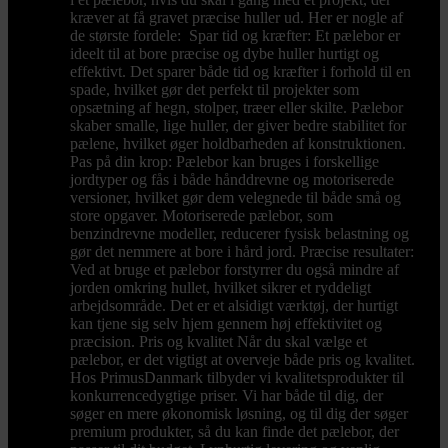
kræver at få gravet præcise huller ud. Her er nogle af
de største fordele: Spar tid og kræfter: Et pælebor er
ideelt til at bore præcise og dybe huller hurtigt og
effektivt. Det sparer både tid og kræfter i forhold til en
spade, hvilket gør det perfekt til projekter som
opsætning af hegn, stolper, træer eller skilte. Pælebor
skaber smalle, lige huller, der giver bedre stabilitet for
pælene, hvilket øger holdbarheden af konstruktionen.
Pas på din krop: Pælebor kan bruges i forskellige
jordtyper og fås i både hånddrevne og motoriserede
versioner, hvilket gør dem velegnede til både små og
store opgaver. Motoriserede pælebor, som
benzindrevne modeller, reducerer fysisk belastning og
gør det nemmere at bore i hård jord. Præcise resultater:
Ved at bruge et pælebor forstyrrer du også mindre af
jorden omkring hullet, hvilket sikrer et ryddeligt
arbejdsområde. Det er et alsidigt værktøj, der hurtigt
kan tjene sig selv hjem gennem høj effektivitet og
præcision. Pris og kvalitet Når du skal vælge et
pælebor, er det vigtigt at overveje både pris og kvalitet.
Hos PrimusDanmark tilbyder vi kvalitetsprodukter til
konkurrencedygtige priser. Vi har både til dig, der
søger en mere økonomisk løsning, og til dig der søger
premium produkter, så du kan finde det pælebor, der