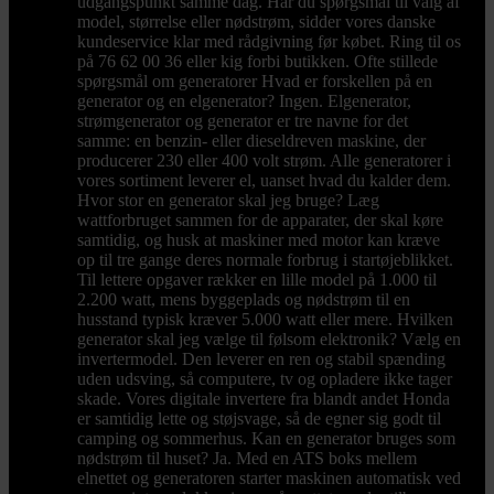
udgangspunkt samme dag. Har du spørgsmål til valg af
model, størrelse eller nødstrøm, sidder vores danske
kundeservice klar med rådgivning før købet. Ring til os
på 76 62 00 36 eller kig forbi butikken. Ofte stillede
spørgsmål om generatorer Hvad er forskellen på en
generator og en elgenerator? Ingen. Elgenerator,
strømgenerator og generator er tre navne for det
samme: en benzin- eller dieseldreven maskine, der
producerer 230 eller 400 volt strøm. Alle generatorer i
vores sortiment leverer el, uanset hvad du kalder dem.
Hvor stor en generator skal jeg bruge? Læg
wattforbruget sammen for de apparater, der skal køre
samtidig, og husk at maskiner med motor kan kræve
op til tre gange deres normale forbrug i startøjeblikket.
Til lettere opgaver rækker en lille model på 1.000 til
2.200 watt, mens byggeplads og nødstrøm til en
husstand typisk kræver 5.000 watt eller mere. Hvilken
generator skal jeg vælge til følsom elektronik? Vælg en
invertermodel. Den leverer en ren og stabil spænding
uden udsving, så computere, tv og opladere ikke tager
skade. Vores digitale invertere fra blandt andet Honda
er samtidig lette og støjsvage, så de egner sig godt til
camping og sommerhus. Kan en generator bruges som
nødstrøm til huset? Ja. Med en ATS boks mellem
elnettet og generatoren starter maskinen automatisk ved