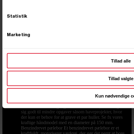
hos PrimusDanmark finde et bredt udvalg af begge
typer, så du kan finde det perfekte værktøj til netop din
opgave. I vores webshop har vi også løse pælebor i
Statistik
forskellige størrelser fra 50 mm til 300 mm i diameter
og med en længde på ca. 95 cm. Disse pælebor passer
til de fleste maskiner, og du kan vælge mellem 1-
Marketing
mandsbetjente og 2-mandsbetjente modeller. Til større
bor, som 200 mm, 250 mm og 300 mm, anbefaler vi en
2-mandsbetjent model for ekstra kontrol og sikkerhed.
Hvilket jordbor skal du vælge? Først og fremmest skal
du tænke over, hvad du skal bruge pæleboret til. Skal
Tillad alle
du grave huller til hegnspæle, stolper til et gyngestativ
eller stolpesko til en træterrasse? Et hånddrevet
pælebor kan være tilstrækkeligt til fx små projekter i
Tillad valgte
haven, mens større opgaver i udfordrende jordtyper
kræver et benzindrevet pælebor. Manuelle pælebor
Disse pælebor kører på “rugbrødskraft” og kræver
fysisk arbejde for at bore hullerne. De er praktiske,
Kun nødvendige c
hvis du kun skal bore få huller eller arbejder i områder,
hvor der ikke er adgang til benzin eller strøm. De egner
sig godt til mindre opgaver såsom haveprojekter, hvor
der kun er behov for at grave et par huller. Se fx vores
kraftige håndmodel med en diameter på 150 mm.
Benzindrevet pælebor Et benzindrevet pælebor er et
kraftfuldt, motoriseret værktøj, der gør det nemt at bore