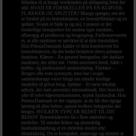
friheden til at bruge weekenden på afslapning frem for
slid. HVAD ER FORSKELLEN PÅ EN KLØVER,
FLÆKKER OG SPLITTER? Mange spørger, om der
er forskel på en brændekløver, en brændeflækker og en
splitter. Svaret er både ja og nej. I praksis er det
forskellige betegnelser for samme type maskine,
afhængig af producent og brugssprog. Fællesnævneren
er, at alle maskiner er udviklet til at dele træstykker.
Hos PrimusDanmark kalder vi dem konsekvent for
brændekløvere, da det bedst beskriver deres primære
funktion. Kløver – En generel betegnelse, der dækker
maskiner, der deler træ. Ordet anvendes bredt, både i
hobby- og professionel sammenhæng. Flækker –
Bruges ofte som synonym, men har i nogle
sammenhænge været brugt om mindre kraftige
modeller til privat brug. Splitter – Et mere teknisk
udtryk, der især anvendes internationalt. Her henvises
ofte til selve kløvemekanismen, typisk hydraulisk. Hos
PrimusDanmark er det vigtigste, at du får den rigtige
løsning til dine behov, uanset hvilken betegnelse der
bruges. HVILKEN TYPE ER BEDST TIL DIT
BEHOV Brændekløvere fås i flere størrelser og
modeller. Til mindre behov og almindelig
husholdningsbrug er en elektrisk model ofte
tilstrækkelig. De er kompakte, støjsvage og nemme at