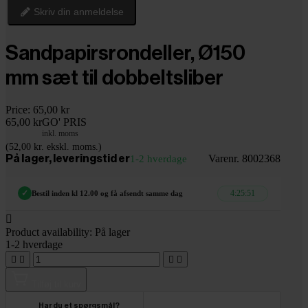
Skriv din anmeldelse
Sandpapirsrondeller, Ø150
mm sæt til dobbeltsliber
Price:
65,00 kr
65,00 kr
GO' PRIS
inkl. moms
(52,00 kr. ekskl. moms.)
Varenr. 8002368
På lager, leveringstid er
1-2 hverdage
4:25:50
✓
Bestil inden kl 12.00 og få afsendt samme dag

Product availability:
På lager
1-2 hverdage




Tilføj til kurv
Har du et spørgsmål?