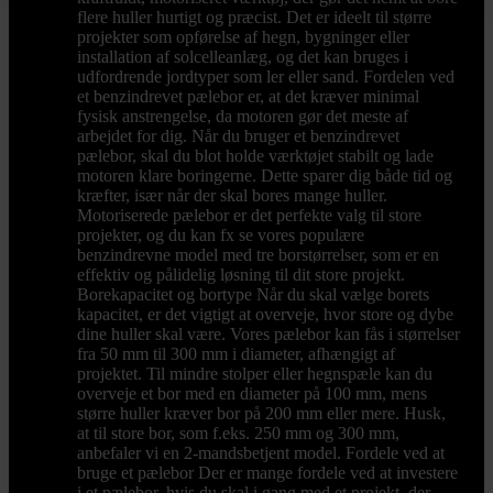
flere huller hurtigt og præcist. Det er ideelt til større
projekter som opførelse af hegn, bygninger eller
installation af solcelleanlæg, og det kan bruges i
udfordrende jordtyper som ler eller sand. Fordelen ved
et benzindrevet pælebor er, at det kræver minimal
fysisk anstrengelse, da motoren gør det meste af
arbejdet for dig. Når du bruger et benzindrevet
pælebor, skal du blot holde værktøjet stabilt og lade
motoren klare boringerne. Dette sparer dig både tid og
kræfter, især når der skal bores mange huller.
Motoriserede pælebor er det perfekte valg til store
projekter, og du kan fx se vores populære
benzindrevne model med tre borstørrelser, som er en
effektiv og pålidelig løsning til dit store projekt.
Borekapacitet og bortype Når du skal vælge borets
kapacitet, er det vigtigt at overveje, hvor store og dybe
dine huller skal være. Vores pælebor kan fås i størrelser
fra 50 mm til 300 mm i diameter, afhængigt af
projektet. Til mindre stolper eller hegnspæle kan du
overveje et bor med en diameter på 100 mm, mens
større huller kræver bor på 200 mm eller mere. Husk,
at til store bor, som f.eks. 250 mm og 300 mm,
anbefaler vi en 2-mandsbetjent model. Fordele ved at
bruge et pælebor Der er mange fordele ved at investere
i et pælebor, hvis du skal i gang med et projekt, der