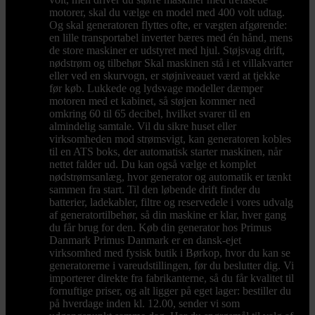
motorer, skal du vælge en model med 400 volt udtag.
Og skal generatoren flyttes ofte, er vægten afgørende:
en lille transportabel inverter bæres med én hånd, mens
de store maskiner er udstyret med hjul. Støjsvag drift,
nødstrøm og tilbehør Skal maskinen stå i et villakvarter
eller ved en skurvogn, er støjniveauet værd at tjekke
før køb. Lukkede og lydsvage modeller dæmper
motoren med et kabinet, så støjen kommer ned
omkring 60 til 65 decibel, hvilket svarer til en
almindelig samtale. Vil du sikre huset eller
virksomheden mod strømsvigt, kan generatoren kobles
til en ATS boks, der automatisk starter maskinen, når
nettet falder ud. Du kan også vælge et komplet
nødstrømsanlæg, hvor generator og automatik er tænkt
sammen fra start. Til den løbende drift finder du
batterier, ladekabler, filtre og reservedele i vores udvalg
af generatortilbehør, så din maskine er klar, hver gang
du får brug for den. Køb din generator hos Primus
Danmark Primus Danmark er en dansk-ejet
virksomhed med fysisk butik i Børkop, hvor du kan se
generatorerne i vareudstillingen, før du beslutter dig. Vi
importerer direkte fra fabrikanterne, så du får kvalitet til
fornuftige priser, og alt ligger på eget lager: bestiller du
på hverdage inden kl. 12.00, sender vi som