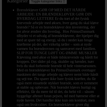
Kategorier
Toggle kategorier links

Brændekløver
GØR OP MED DET HÅRDE
ARBEJDE: EN BRÆNDEKLØVER GØR DIN
HVERDAG LETTERE Er du træt af det fysisk
krævende arbejde med øksen, hver gang du skal kløve
brænde? Så er en brændekløver den investering, der
for alvor ændrer din hverdag. Hos PrimusDanmark
tilbyder vi et udvalg af brændekløvere, der hjælper dig
med at spare tid og energi, så du i stedet kan bruge
kræfterne på det, der virkelig tæller – som at nyde
varmen fra brændeovnen og samværet med familien.
SLIP FOR TUNGE LØFT OG ØMME MUSKLER
Kløvning med økse er både tidskrævende og hårdt for
kroppen. Det slider på ryg, skuldre og hænder, især
hvis du skal forberede brænde til hele vintersæsonen.
Med en brændekløver fra PrimusDanmark overtager
maskinen det tunge arbejde og kløver nemt både hårdt
og sejt træ. Du sparer ikke bare fysisk kræfter, du får
også mere ensartede stykker brænde, som er nemmere
at stable og opbevare. Når brændet kløves hurtigt og
effektivt, får du mere tid til det, du helst vil – såsom
hyggelige aftener foran pejsen, tid med børnene eller at
nyde haven. Det handler ikke kun om komfort, men
også om livskvalitet. En brændekløver giver dig