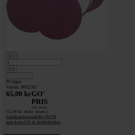




Tilføj til kurv
På lager
Varenr. 8002367
65,00 kr
GO'
PRIS
inkl. moms
(52,00 kr. ekskl. moms.)
Sandpapirsrondeller Ø150
mm korn150 til dobbeltsliber