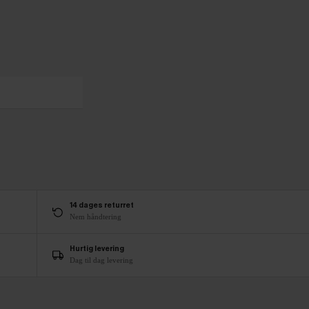
14 dages returret
Nem håndtering
Hurtig levering
Dag til dag levering