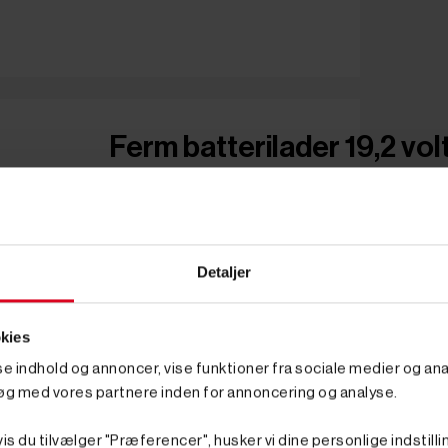
Ferm batterilader 19,2 vo
Detaljer
kies
sse indhold og annoncer, vise funktioner fra sociale medier og anal
øg med vores partnere inden for annoncering og analyse.
is du tilvælger "Præferencer", husker vi dine personlige indstilli