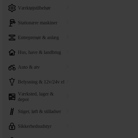
værktøjstilbehør
stationære maskiner
entreprenør & anlæg
hus, have & landbrug
auto & atv
belysning & 12v/24v el
værksted, lager &
depot
stiger, løft & stilladser
sikkerhedsudstyr