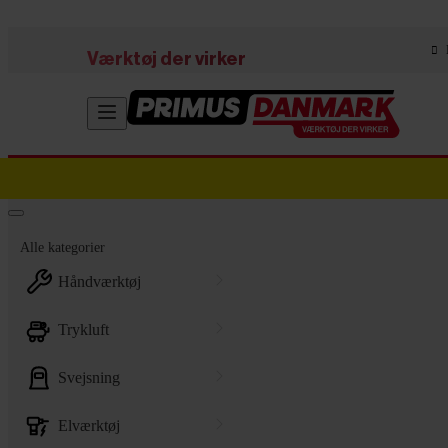
Skip to main content
Værktøj der virker
Alle kategorier
håndværktøj
trykluft
svejsning
elværktøj