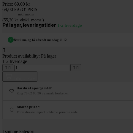
Price:
69,00 kr
69,00 kr
GO' PRIS
inkl. moms
(55,20 kr. ekskl. moms.)
På lager, leveringstid er
1-2 hverdage
✓
Bestil nu, og få afsendt mandag kl 12

Product availability:
På lager
1-2 hverdage




Tilføj til kurv
Har du et spørgsmål?
Ring 76 62 00 36 og mærk forskellen.
Skarpe priser!
Vores direkte import holder vi priserne nede.
I samme kategori