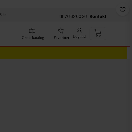
8 kr
tlf. 76 62 00 36
Kontakt
Log ind
Gratis katalog
Favoritter