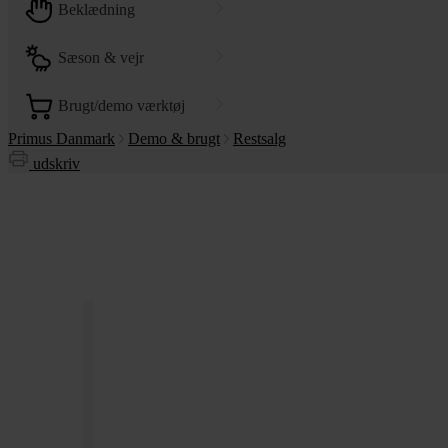
beklædning
sæson & vejr
brugt/demo værktøj
Primus Danmark
Demo & brugt
Restsalg
udskriv