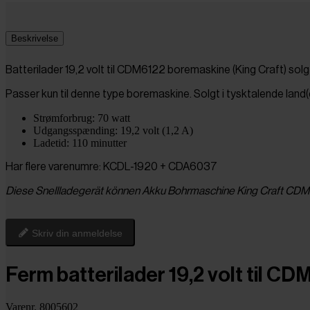
Beskrivelse
Batterilader 19,2 volt til CDM6122 boremaskine (King Craft) sol
Passer kun til denne type boremaskine. Solgt i tysktalende land(
Strømforbrug: 70 watt
Udgangsspænding: 19,2 volt (1,2 A)
Ladetid: 110 minutter
Har flere varenumre: KCDL-1920 + CDA6037
Diese Snellladegerät können Akku Bohrmaschine King Craft CDM612
Skriv din anmeldelse
Ferm batterilader 19,2 volt til 
Varenr. 8005602