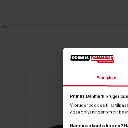
Samtykke
Primus Danmark bruger coo
Vi bruger cookies til at tilpa
også oplysninger om dit bes
Har du en konto hos os?
Hv