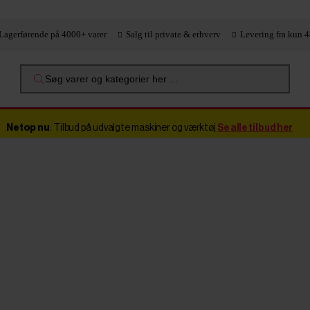
Lagerførende på 4000+ varer
Salg til private & erhverv
Levering fra kun 4
Søg varer og kategorier her ...
Netop nu
: Tilbud på udvalgte maskiner og værktøj
Se alle tilbud her