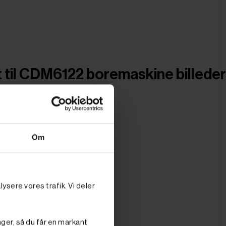
lt til CDM6122 boremaskine billeder
Om
ysere vores trafik. Vi deler
nger, så du får en markant