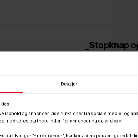
_Stopknap og 
Detaljer
kies
sse indhold og annoncer, vise funktioner fra sociale medier og anal
øg med vores partnere inden for annoncering og analyse.
is du tilvælger "Præferencer", husker vi dine personlige indstilli