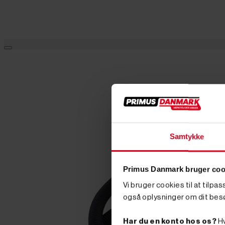
Samtykke
Primus Danmark bruger coo
Vi bruger cookies til at tilpa
også oplysninger om dit bes
Har du en konto hos os?
Hv