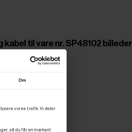
kabel til vare nr. SP48102 billeder
Om
ysere vores trafik. Vi deler
nger, så du får en markant