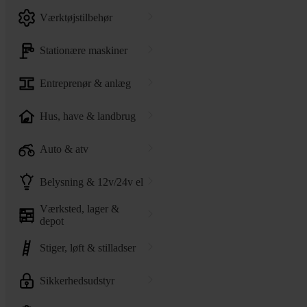
værktøjstilbehør
stationære maskiner
entreprenør & anlæg
hus, have & landbrug
auto & atv
belysning & 12v/24v el
værksted, lager &
depot
stiger, løft & stilladser
sikkerhedsudstyr