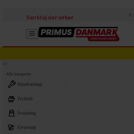
Skip to main content
Værktøj der virker
Alle kategorier
håndværktøj
trykluft
svejsning
elværktøj