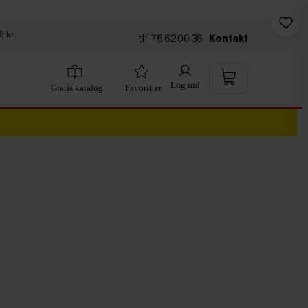
8 kr
tlf. 76 62 00 36
Kontakt
Log ind
Gratis katalog
Favoritter