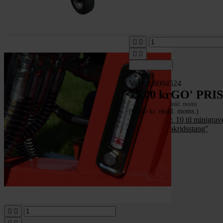




Tilføj til kurv
På lager
Varenr. 8004524
75,00 kr
GO' PRIS
inkl. moms
(60,00 kr. ekskl. moms.)
Reservedel nr. 10 til minigrave
SP48102 - "lakridsstang"

