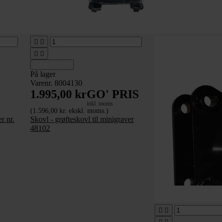




Tilføj til kurv
På lager
Varenr. 8004130
1.995,00 kr
GO' PRIS
inkl. moms
(1.596,00 kr. ekskl. moms.)
r nr.
Skovl - grøfteskovl til minigraver
48102

