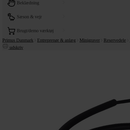
beklædning
sæson & vejr
brugt/demo værktøj
Primus Danmark
Entreprenør & anlæg
Minigraver
Reservedele
udskriv