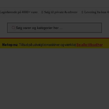
Lagerførende på 4000+ varer
Salg til private & erhverv
Levering fra kun 4
Søg varer og kategorier her ...
Netop nu
: Tilbud på udvalgte maskiner og værktøj
Se alle tilbud her