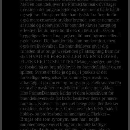
Med en brændekløver fra PrimusDanmark overtager
maskinen det tunge arbejde og kløver nemt både hårdt
og sejt træ. Du sparer ikke bare fysisk kræfter, du får
også mere ensartede stykker brænde, som er nemmere
at stable og opbevare. Når brændet kløves hurtigt og
effektivt, får du mere tid til det, du helst vil – såsom
hyggelige aftener foran pejsen, tid med børnene eller at
nyde haven. Det handler ikke kun om komfort, men
også om livskvalitet. En brændekløver giver dig
friheden til at bruge weekenden på afslapning frem for
slid. HVAD ER FORSKELLEN PÅ EN KLØVER,
FLÆKKER OG SPLITTER? Mange spørger, om der
er forskel på en brændekløver, en brændeflækker og en
splitter. Svaret er både ja og nej. I praksis er det
forskellige betegnelser for samme type maskine,
afhængig af producent og brugssprog. Fællesnævneren
er, at alle maskiner er udviklet til at dele træstykker.
Hos PrimusDanmark kalder vi dem konsekvent for
brændekløvere, da det bedst beskriver deres primære
funktion. Kløver – En generel betegnelse, der dækker
maskiner, der deler træ. Ordet anvendes bredt, både i
hobby- og professionel sammenhæng. Flækker –
Bruges ofte som synonym, men har i nogle
sammenhænge været brugt om mindre kraftige
modeller til privat brug. Splitter – Et mere teknisk