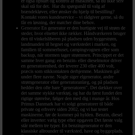
er også opstart og kontrol af maskinen, så du ikke selv
skal stå for det. Har du spørgsmål til valg af
brændekløver, eller ønsker du hjælp til bestilling?
Kontakt vores kundeservice – vi rådgiver gerne, så du
får en løsning, der matcher dine behov.
Generator
En generator er den hurtigste vej til strøm de
steder, hvor elnettet ikke rækker. Håndværkeren bruger
den til vinkelsliberen på pladsen uden byggestrøm,
landmanden til hegnet og værkstedet i marken, og
familien til sommerhuset, campingvognen eller som
backup, når stormen tager strømmen. Princippet er det
samme hver gang: en benzin- eller dieselmotor driver
en generatorenhed, der leverer 230 eller 400 volt,
præcis som stikkontakten derhjemme. Maskinen går
under flere navne. Nogle siger elgenerator, andre
strømgenerator eller generatoranlæg, og på pladsen
hedder den ofte bare "generatoren". Det dækker over
det samme stykke værktøj, og har du først fundet den
rigtige størrelse, følger den med dig i mange år. Hos
Primus Danmark har vi solgt generatorer til både
private og erhverv siden 2002, og vi har testet
maskinerne, før de kommer på hylden. Benzin, diesel
eller inverter: vælg type efter opgaven Det første valg
står mellem tre typer. En benzingenerator er den
klassiske allrounder til værksted, have og byggeplads.