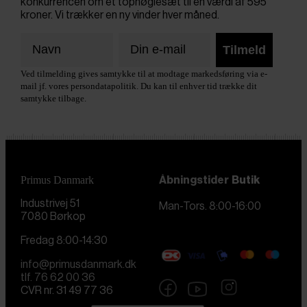
konkurrencen om et topnøglesæt til en værdi af 595
kroner. Vi trækker en ny vinder hver måned.
Tilmeld
Ved tilmelding gives samtykke til at modtage markedsføring via e-
mail jf. vores persondatapolitik. Du kan til enhver tid trække dit
samtykke tilbage.
Primus Danmark
Åbningstider
Butik
Industrivej 51
Man-Tors. 8:00-16:00
7080 Børkop
Fredag 8:00-14:30
info@primusdanmark.dk
tlf. 76 62 00 36
CVR nr. 31 49 77 36