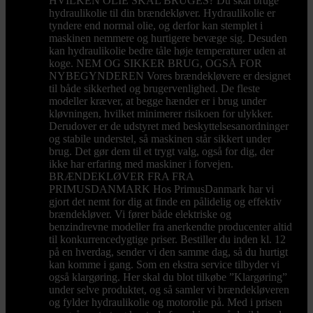
HVILKEN OLIE SKAL BRUGES? Du skal bruge
hydraulikolie til din brændekløver. Hydraulikolie er
tyndere end normal olie, og derfor kan stemplet i
maskinen nemmere og hurtigere bevæge sig. Desuden
kan hydraulikolie bedre tåle høje temperaturer uden at
koge. NEM OG SIKKER BRUG, OGSÅ FOR
NYBEGYNDEREN Vores brændekløvere er designet
til både sikkerhed og brugervenlighed. De fleste
modeller kræver, at begge hænder er i brug under
kløvningen, hvilket minimerer risikoen for ulykker.
Derudover er de udstyret med beskyttelsesanordninger
og stabile understel, så maskinen står sikkert under
brug. Det gør dem til et trygt valg, også for dig, der
ikke har erfaring med maskiner i forvejen.
BRÆNDEKLØVER FRA FRA
PRIMUSDANMARK Hos PrimusDanmark har vi
gjort det nemt for dig at finde en pålidelig og effektiv
brændekløver. Vi fører både elektriske og
benzindrevne modeller fra anerkendte producenter altid
til konkurrencedygtige priser. Bestiller du inden kl. 12
på en hverdag, sender vi den samme dag, så du hurtigt
kan komme i gang. Som en ekstra service tilbyder vi
også klargøring. Her skal du blot tilkøbe ”Klargøring”
under selve produktet, og så samler vi brændekløveren
og fylder hydraulikolie og motorolie på. Med i prisen