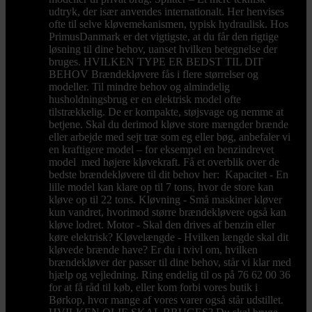
udtryk, der især anvendes internationalt. Her henvises
ofte til selve kløvemekanismen, typisk hydraulisk. Hos
PrimusDanmark er det vigtigste, at du får den rigtige
løsning til dine behov, uanset hvilken betegnelse der
bruges. HVILKEN TYPE ER BEDST TIL DIT
BEHOV Brændekløvere fås i flere størrelser og
modeller. Til mindre behov og almindelig
husholdningsbrug er en elektrisk model ofte
tilstrækkelig. De er kompakte, støjsvage og nemme at
betjene. Skal du derimod kløve store mængder brænde
eller arbejde med sejt træ som eg eller bøg, anbefaler vi
en kraftigere model – for eksempel en benzindrevet
model med højere kløvekraft. Få et overblik over de
bedste brændekløvere til dit behov her: Kapacitet - En
lille model kan klare op til 7 tons, hvor de store kan
kløve op til 22 tons. Kløvning - Små maskiner kløver
kun vandret, hvorimod større brændekløvere også kan
kløve lodret. Motor - Skal den drives af benzin eller
køre elektrisk? Kløvelængde - Hvilken længde skal dit
kløvede brænde have? Er du i tvivl om, hvilken
brændekløver der passer til dine behov, står vi klar med
hjælp og vejledning. Ring endelig til os på 76 62 00 36
for at få råd til køb, eller kom forbi vores butik i
Børkop, hvor mange af vores varer også står udstillet.