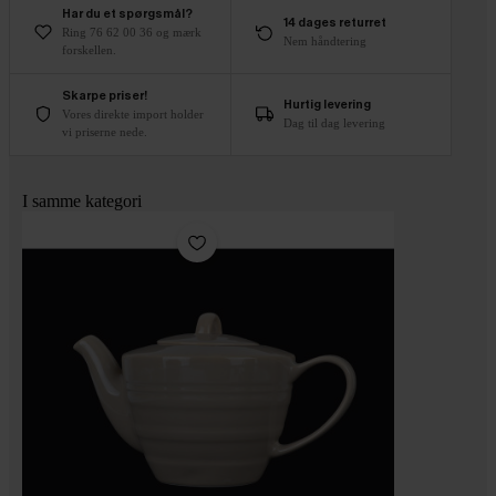
Har du et spørgsmål?
14 dages returret
Ring 76 62 00 36 og mærk
Nem håndtering
forskellen.
Skarpe priser!
Hurtig levering
Vores direkte import holder
Dag til dag levering
vi priserne nede.
I samme kategori