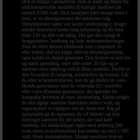
Den er billigst i anskaffelse, nem at starte og findes fra
små transportable modeller til kraftige maskiner på
næsten 8.000 watt. Skal maskinen køre mange timer i
træk, er en dieselgenerator det stærkeste valg.
Dieselmotoren kører ved lavere omdrejninger, bruger
mindre brændstof under tung belastning og fås med
både 230 og 400 volt udtag. Det gør den oplagt til
byggepladser, landbrug og faste nødstrømsløsninger.
Skal du drive følsom elektronik som computere, tv
eller ladere, skal du kigge efter en invertergenerator,
også kaldet en digital generator. Den leverer en helt ren
og stabil spænding, vejer ofte under 20 kilo og er
markant mere støjsvag end de åbne modeller. Derfor er
den favoritten til camping, sommerhus og festival. Går
du efter et bestemt mærke, kan du gå direkte til vores
Honda-generatorer med de velkendte EU-modeller
eller vores Hyundai-generatorer, der spænder fra
kompakte invertere til store dieselanlæg. Sådan vælger
du den rigtige størrelse Størrelsen måles i watt, og
regnestykket er vigtigere end de fleste tror. Kig på
typepladen på de apparater, du vil tilslutte, og læg
forbruget sammen for det udstyr, der skal køre
samtidig. En hækkeklipper nøjes med omkring 500
watt, mens en kaffemaskine kan trække op mod 1.500
watt. Husk startstrømmen. Mange maskiner kræver