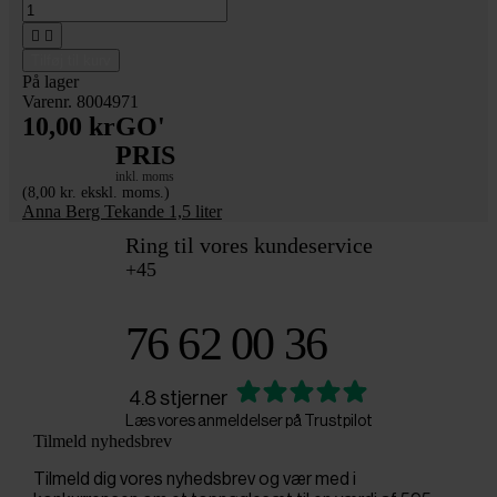


Tilføj til kurv
På lager
Varenr. 8004971
10,00 kr
GO'
PRIS
inkl. moms
(8,00 kr. ekskl. moms.)
Anna Berg Tekande 1,5 liter
Ring til vores kundeservice
+45
76 62 00 36
4.8 stjerner
Læs vores anmeldelser på Trustpilot
Tilmeld nyhedsbrev
Tilmeld dig vores nyhedsbrev og vær med i