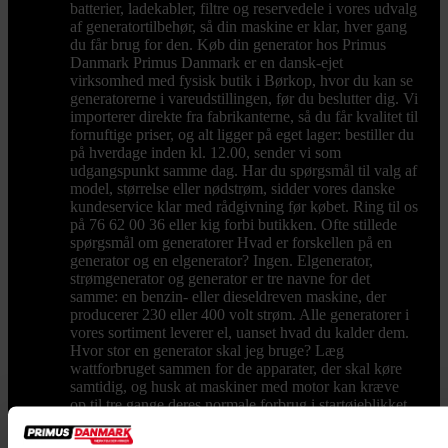
batterier, ladekabler, filtre og reservedele i vores udvalg
af generatortilbehør, så din maskine er klar, hver gang
du får brug for den. Køb din generator hos Primus
Danmark Primus Danmark er en dansk-ejet
virksomhed med fysisk butik i Børkop, hvor du kan se
generatorerne i vareudstillingen, før du beslutter dig. Vi
importerer direkte fra fabrikanterne, så du får kvalitet til
fornuftige priser, og alt ligger på eget lager: bestiller du
på hverdage inden kl. 12.00, sender vi som
udgangspunkt samme dag. Har du spørgsmål til valg af
model, størrelse eller nødstrøm, sidder vores danske
kundeservice klar med rådgivning før købet. Ring til os
på 76 62 00 36 eller kig forbi butikken. Ofte stillede
spørgsmål om generatorer Hvad er forskellen på en
generator og en elgenerator? Ingen. Elgenerator,
strømgenerator og generator er tre navne for det
samme: en benzin- eller dieseldreven maskine, der
producerer 230 eller 400 volt strøm. Alle generatorer i
vores sortiment leverer el, uanset hvad du kalder dem.
Hvor stor en generator skal jeg bruge? Læg
wattforbruget sammen for de apparater, der skal køre
samtidig, og husk at maskiner med motor kan kræve
op til tre gange deres normale forbrug i startøjeblikket.
Til lettere opgaver rækker en lille model på 1.000 til
2.200 watt, mens byggeplads og nødstrøm til en