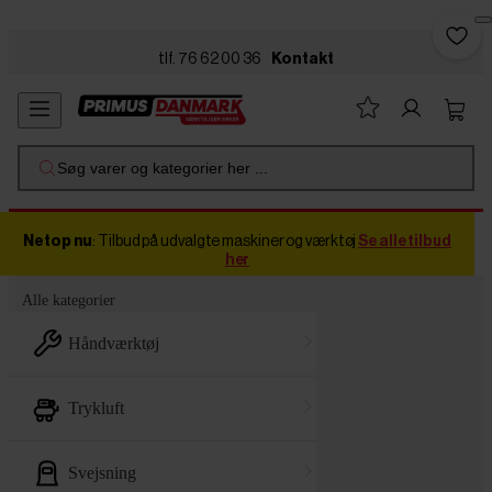
Skip to main content
tlf. 76 62 00 36
Kontakt
Søg varer og kategorier her ...
Netop nu
: Tilbud på udvalgte maskiner og værktøj
Se alle tilbud
her
Alle kategorier
håndværktøj
trykluft
svejsning