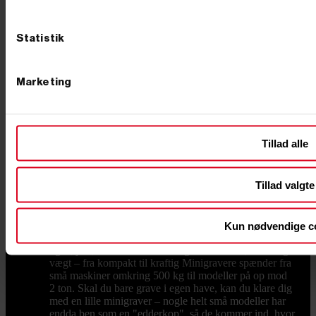
opgaven: Hvor meget skal du grave, hvor god er
adgangen, og hvor tit skal maskinen bruges? En
kompakt mini gravemaskine er nem at manøvrere i en
Statistik
smal indkørsel eller gennem en havelåge, mens en
kraftigere model tager de store ryk på byggepladsen.
Tre ting afgør langt det meste – drivkraften, vægten og
Marketing
det rette tilbehør. Får du styr på dem, har du også styr
på, hvilken maskine du skal bruge. Benzin, diesel eller
el – hvad passer til opgaven? Minigravere fås med tre
former for drivkraft, og det er her, du skal starte.
Dieseldrevne modeller er arbejdshesten til lange dage
Tillad alle
og tunge opgaver – driftssikre og med masser af
moment fra anerkendte dieselmotorer. Skal maskinen
bruges indendørs, i kældre eller i støjfølsomme
Tillad valgte
områder, er elektriske modeller på batteri svaret: fuld
kraft uden udstødning og med markant lavere støj. Og
har du brug for en enkel, fleksibel løsning til de mindre
opgaver, finder du også benzindrevne modeller. Kort
Kun nødvendige c
sagt: vælg diesel til drift og holdbarhed, el til indendørs
og støjfrit, benzin til det lette og fleksible. Størrelse og
vægt – fra kompakt til kraftig Minigravere spænder fra
små maskiner omkring 500 kg til modeller på op mod
2 ton. Skal du bare grave i egen have, kan du klare dig
med en lille minigraver – nogle helt små modeller har
endda ben som en "edderkop", så de kommer ind, hvor