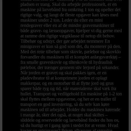
pladsen er trang. Skal du arbejde professionelt, er en
maskine på larvebånd fra omkring 1 ton og opefter det
rigtige valg, og langt de fleste opgaver kan løses med
maskiner under 2 ton. Leder du efter en mini
rendegraver eller en af de mindre gravemaskiner til
både grave- og læsseopgaver, hjælper vi dig gerne med
at ramme den rigtige vægtklasse til netop dit behov.
Tilbehør og udstyr, der gør arbejdet nemmere En
minigraver er kun så god som det, du monterer på den.
Med det rette tilbehør som skovle, pælebor og skovklo
forvandler du maskinen til et komplet anlægsværktøj –
fra smalle graveskovle og tilteskovle til hydraulisk
pælebor, der trænger gennem stiv lerjord på sekunder.
Når jorden er gravet og skal pakkes igen, er en
pladevibrator til at komprimere jorden et oplagt
makkerpar, og en motorbør til at flytte jord og grus
sparer både ryg og tid, når materialerne skal væk fra
hullet. Transport og vedligehold En maskine på 1-2 ton
skal flyttes mellem opgaverne, og her er en trailer til
transport en god investering, så du selv kan køre
maskinen ud til arbejdet. Holder du maskinen kørende
i mange år, sker det også, at noget skal skiftes –
sliddele og reservedele og larvebånd finder du hos os,
så du hurtigt er i gang igen i stedet for at vente. Hvad
koster en minigraver? Prisen afhænger af størrelse,