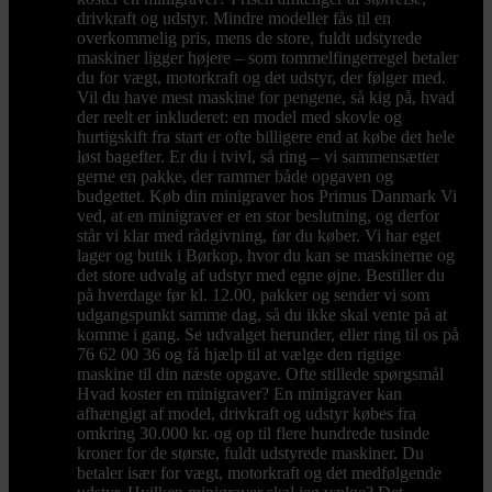
drivkraft og udstyr. Mindre modeller fås til en
overkommelig pris, mens de store, fuldt udstyrede
maskiner ligger højere – som tommelfingerregel betaler
du for vægt, motorkraft og det udstyr, der følger med.
Vil du have mest maskine for pengene, så kig på, hvad
der reelt er inkluderet: en model med skovle og
hurtigskift fra start er ofte billigere end at købe det hele
løst bagefter. Er du i tvivl, så ring – vi sammensætter
gerne en pakke, der rammer både opgaven og
budgettet. Køb din minigraver hos Primus Danmark Vi
ved, at en minigraver er en stor beslutning, og derfor
står vi klar med rådgivning, før du køber. Vi har eget
lager og butik i Børkop, hvor du kan se maskinerne og
det store udvalg af udstyr med egne øjne. Bestiller du
på hverdage før kl. 12.00, pakker og sender vi som
udgangspunkt samme dag, så du ikke skal vente på at
komme i gang. Se udvalget herunder, eller ring til os på
76 62 00 36 og få hjælp til at vælge den rigtige
maskine til din næste opgave. Ofte stillede spørgsmål
Hvad koster en minigraver? En minigraver kan
afhængigt af model, drivkraft og udstyr købes fra
omkring 30.000 kr. og op til flere hundrede tusinde
kroner for de største, fuldt udstyrede maskiner. Du
betaler især for vægt, motorkraft og det medfølgende