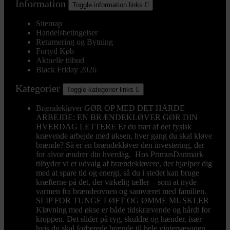
Information
Toggle information links

Sitemap
Handelsbetingelser
Returnering og Bytning
Fortyd Køb
Aktuelle tilbud
Black Friday 2026
Kategorier
Toggle kategorier links

Brændekløver
GØR OP MED DET HÅRDE
ARBEJDE: EN BRÆNDEKLØVER GØR DIN
HVERDAG LETTERE Er du træt af det fysisk
krævende arbejde med øksen, hver gang du skal kløve
brænde? Så er en brændekløver den investering, der
for alvor ændrer din hverdag. Hos PrimusDanmark
tilbyder vi et udvalg af brændekløvere, der hjælper dig
med at spare tid og energi, så du i stedet kan bruge
kræfterne på det, der virkelig tæller – som at nyde
varmen fra brændeovnen og samværet med familien.
SLIP FOR TUNGE LØFT OG ØMME MUSKLER
Kløvning med økse er både tidskrævende og hårdt for
kroppen. Det slider på ryg, skuldre og hænder, især
hvis du skal forberede brænde til hele vintersæsonen.