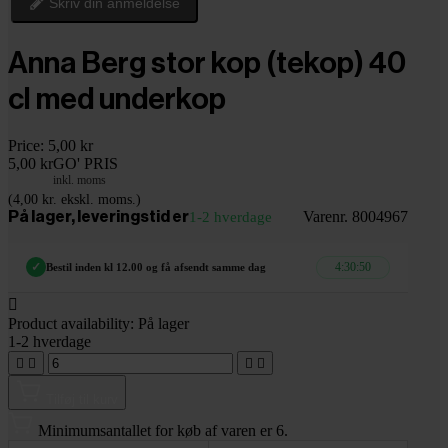
Skriv din anmeldelse
Anna Berg stor kop (tekop) 40
cl med underkop
Price:
5,00 kr
5,00 kr
GO' PRIS
inkl. moms
(4,00 kr. ekskl. moms.)
Varenr. 8004967
På lager, leveringstid er
1-2 hverdage
4:30:49
✓
Bestil inden kl 12.00 og få afsendt samme dag

Product availability:
På lager
1-2 hverdage




Tilføj til kurv
Minimumsantallet for køb af varen er 6.