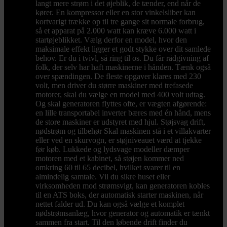
langt mere strøm i det øjeblik, de tænder, end når de
kører. En kompressor eller en stor vinkelsliber kan
kortvarigt trække op til tre gange sit normale forbrug,
så et apparat på 2.000 watt kan kræve 6.000 watt i
startøjeblikket. Vælg derfor en model, hvor den
maksimale effekt ligger et godt stykke over dit samlede
behov. Er du i tvivl, så ring til os. Du får rådgivning af
folk, der selv har haft maskinerne i hånden. Tænk også
over spændingen. De fleste opgaver klares med 230
volt, men driver du større maskiner med trefasede
motorer, skal du vælge en model med 400 volt udtag.
Og skal generatoren flyttes ofte, er vægten afgørende:
en lille transportabel inverter bæres med én hånd, mens
de store maskiner er udstyret med hjul. Støjsvag drift,
nødstrøm og tilbehør Skal maskinen stå i et villakvarter
eller ved en skurvogn, er støjniveauet værd at tjekke
før køb. Lukkede og lydsvage modeller dæmper
motoren med et kabinet, så støjen kommer ned
omkring 60 til 65 decibel, hvilket svarer til en
almindelig samtale. Vil du sikre huset eller
virksomheden mod strømsvigt, kan generatoren kobles
til en ATS boks, der automatisk starter maskinen, når
nettet falder ud. Du kan også vælge et komplet
nødstrømsanlæg, hvor generator og automatik er tænkt
sammen fra start. Til den løbende drift finder du