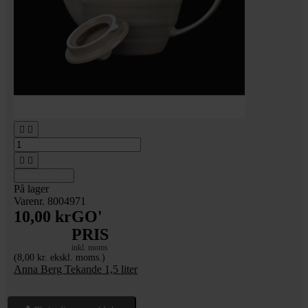




Tilføj til kurv
På lager
Varenr. 8004971
10,00 kr
GO'
PRIS
inkl. moms
(8,00 kr. ekskl. moms.)
Anna Berg Tekande 1,5 liter