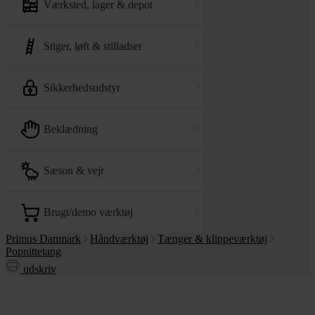
værksted, lager & depot
stiger, løft & stilladser
sikkerhedsudstyr
beklædning
sæson & vejr
brugt/demo værktøj
Primus Danmark
Håndværktøj
Tænger & klippeværktøj
Popnittetang
udskriv