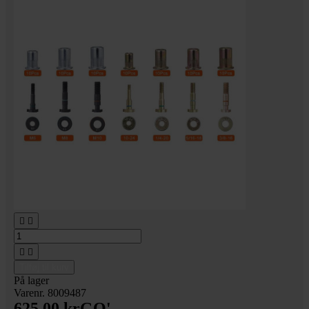




Tilføj til kurv
På lager
Varenr. 8009487
625,00 kr
GO'