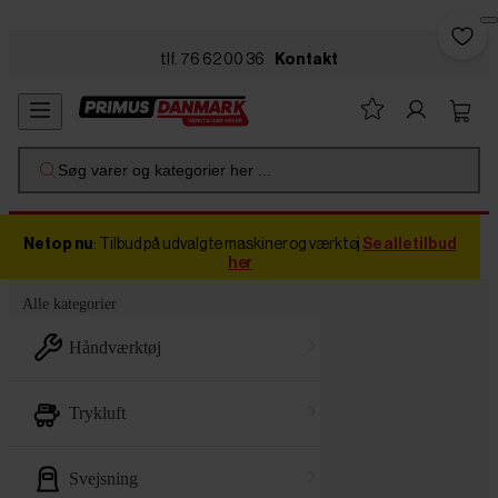
Skip to main content
tlf. 76 62 00 36
Kontakt
Søg varer og kategorier her ...
Netop nu
: Tilbud på udvalgte maskiner og værktøj
Se alle tilbud
her
Alle kategorier
håndværktøj
trykluft
svejsning