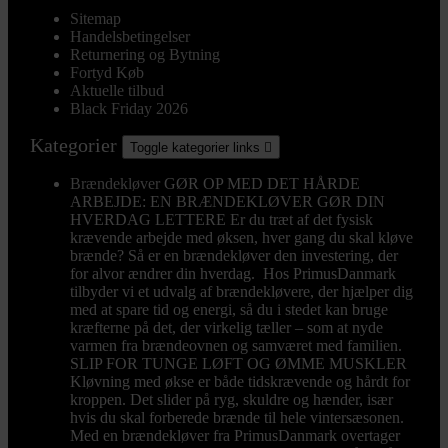
Sitemap
Handelsbetingelser
Returnering og Bytning
Fortyd Køb
Aktuelle tilbud
Black Friday 2026
Kategorier
Toggle kategorier links

Brændekløver
GØR OP MED DET HÅRDE
ARBEJDE: EN BRÆNDEKLØVER GØR DIN
HVERDAG LETTERE Er du træt af det fysisk
krævende arbejde med øksen, hver gang du skal kløve
brænde? Så er en brændekløver den investering, der
for alvor ændrer din hverdag. Hos PrimusDanmark
tilbyder vi et udvalg af brændekløvere, der hjælper dig
med at spare tid og energi, så du i stedet kan bruge
kræfterne på det, der virkelig tæller – som at nyde
varmen fra brændeovnen og samværet med familien.
SLIP FOR TUNGE LØFT OG ØMME MUSKLER
Kløvning med økse er både tidskrævende og hårdt for
kroppen. Det slider på ryg, skuldre og hænder, især
hvis du skal forberede brænde til hele vintersæsonen.
Med en brændekløver fra PrimusDanmark overtager