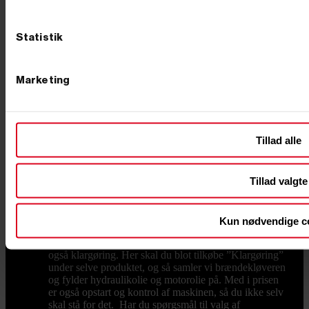
tyndere end normal olie, og derfor kan stemplet i
maskinen nemmere og hurtigere bevæge sig. Desuden
kan hydraulikolie bedre tåle høje temperaturer uden at
Statistik
koge. NEM OG SIKKER BRUG, OGSÅ FOR
NYBEGYNDEREN Vores brændekløvere er designet
til både sikkerhed og brugervenlighed. De fleste
Marketing
modeller kræver, at begge hænder er i brug under
kløvningen, hvilket minimerer risikoen for ulykker.
Derudover er de udstyret med beskyttelsesanordninger
og stabile understel, så maskinen står sikkert under
brug. Det gør dem til et trygt valg, også for dig, der
Tillad alle
ikke har erfaring med maskiner i forvejen.
BRÆNDEKLØVER FRA FRA
PRIMUSDANMARK Hos PrimusDanmark har vi
Tillad valgte
gjort det nemt for dig at finde en pålidelig og effektiv
brændekløver. Vi fører både elektriske og
benzindrevne modeller fra anerkendte producenter altid
til konkurrencedygtige priser. Bestiller du inden kl. 12
Kun nødvendige c
på en hverdag, sender vi den samme dag, så du hurtigt
kan komme i gang. Som en ekstra service tilbyder vi
også klargøring. Her skal du blot tilkøbe ”Klargøring”
under selve produktet, og så samler vi brændekløveren
og fylder hydraulikolie og motorolie på. Med i prisen
er også opstart og kontrol af maskinen, så du ikke selv
skal stå for det. Har du spørgsmål til valg af