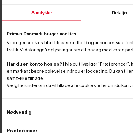
ofte til selve kløvemekanismen, typisk hydraulisk. Hos
PrimusDanmark er det vigtigste, at du får den rigtige
Samtykke
Detaljer
løsning til dine behov, uanset hvilken betegnelse der
bruges. HVILKEN TYPE ER BEDST TIL DIT
BEHOV Brændekløvere fås i flere størrelser og
modeller. Til mindre behov og almindelig
Primus Danmark bruger cookies
husholdningsbrug er en elektrisk model ofte
tilstrækkelig. De er kompakte, støjsvage og nemme at
Vi bruger cookies til at tilpasse indhold og annoncer, vise fu
betjene. Skal du derimod kløve store mængder brænde
trafik. Vi deler også oplysninger om dit besøg med vores par
eller arbejde med sejt træ som eg eller bøg, anbefaler vi
en kraftigere model – for eksempel en benzindrevet
model med højere kløvekraft. Få et overblik over de
Har du en konto hos os?
Hvis du tilvælger "Præferencer", hu
bedste brændekløvere til dit behov her: Kapacitet - En
en markant bedre oplevelse, når du er logget ind. Du kan til en
lille model kan klare op til 7 tons, hvor de store kan
kløve op til 22 tons. Kløvning - Små maskiner kløver
samtykke tilbage.
kun vandret, hvorimod større brændekløvere også kan
Vælg herunder om du vil tillade alle cookies, eller om du kun 
kløve lodret. Motor - Skal den drives af benzin eller
køre elektrisk? Kløvelængde - Hvilken længde skal dit
kløvede brænde have? Er du i tvivl om, hvilken
brændekløver der passer til dine behov, står vi klar med
Samtykkevalg
hjælp og vejledning. Ring endelig til os på 76 62 00 36
Nødvendig
for at få råd til køb, eller kom forbi vores butik i
Børkop, hvor mange af vores varer også står udstillet.
HVILKEN OLIE SKAL BRUGES? Du skal bruge
hydraulikolie til din brændekløver. Hydraulikolie er
Præferencer