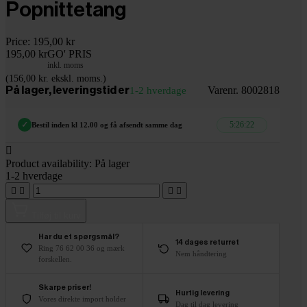
Popnittetang
Price:
195,00 kr
195,00 kr
GO' PRIS
inkl. moms
(156,00 kr. ekskl. moms.)
Varenr. 8002818
På lager, leveringstid er
1-2 hverdage
5:26:21
✓
Bestil inden kl 12.00 og få afsendt samme dag

Product availability:
På lager
1-2 hverdage




Tilføj til kurv
Har du et spørgsmål?
14 dages returret
Ring 76 62 00 36 og mærk
Nem håndtering
forskellen.
Skarpe priser!
Hurtig levering
Vores direkte import holder
Dag til dag levering