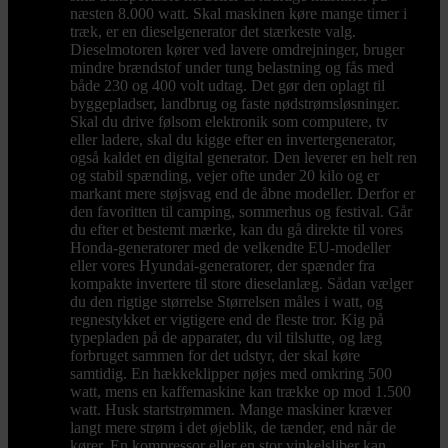
næsten 8.000 watt. Skal maskinen køre mange timer i
træk, er en dieselgenerator det stærkeste valg.
Dieselmotoren kører ved lavere omdrejninger, bruger
mindre brændstof under tung belastning og fås med
både 230 og 400 volt udtag. Det gør den oplagt til
byggepladser, landbrug og faste nødstrømsløsninger.
Skal du drive følsom elektronik som computere, tv
eller ladere, skal du kigge efter en invertergenerator,
også kaldet en digital generator. Den leverer en helt ren
og stabil spænding, vejer ofte under 20 kilo og er
markant mere støjsvag end de åbne modeller. Derfor er
den favoritten til camping, sommerhus og festival. Går
du efter et bestemt mærke, kan du gå direkte til vores
Honda-generatorer med de velkendte EU-modeller
eller vores Hyundai-generatorer, der spænder fra
kompakte invertere til store dieselanlæg. Sådan vælger
du den rigtige størrelse Størrelsen måles i watt, og
regnestykket er vigtigere end de fleste tror. Kig på
typepladen på de apparater, du vil tilslutte, og læg
forbruget sammen for det udstyr, der skal køre
samtidig. En hækkeklipper nøjes med omkring 500
watt, mens en kaffemaskine kan trække op mod 1.500
watt. Husk startstrømmen. Mange maskiner kræver
langt mere strøm i det øjeblik, de tænder, end når de
kører. En kompressor eller en stor vinkelsliber kan