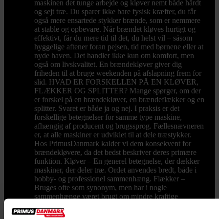
maskinen det tunge arbejde og kløver nemt både hårdt
og sejt træ. Du sparer ikke bare fysisk kræfter, du får
også mere ensartede stykker brænde, som er nemmere
at stable og opbevare. Når brændet kløves hurtigt og
effektivt, får du mere tid til det, du helst vil – såsom
hyggelige aftener foran pejsen, tid med børnene eller at
nyde haven. Det handler ikke kun om komfort, men
også om livskvalitet. En brændekløver giver dig
friheden til at bruge weekenden på afslapning frem for
slid. HVAD ER FORSKELLEN PÅ EN KLØVER,
FLÆKKER OG SPLITTER? Mange spørger, om der
er forskel på en brændekløver, en brændeflækker og en
splitter. Svaret er både ja og nej. I praksis er det
forskellige betegnelser for samme type maskine,
afhængig af producent og brugssprog. Fællesnævneren
er, at alle maskiner er udviklet til at dele træstykker.
Hos PrimusDanmark kalder vi dem konsekvent for
brændekløvere, da det bedst beskriver deres primære
funktion. Kløver – En generel betegnelse, der dækker
maskiner, der deler træ. Ordet anvendes bredt, både i
hobby- og professionel sammenhæng. Flækker –
Bruges ofte som synonym, men har i nogle
sammenhænge været brugt om mindre kraftige
modeller til privat brug. Splitter – Et mere teknisk
udtryk, der især anvendes internationalt. Her henvises