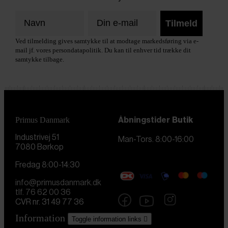
Tilmeld
Ved tilmelding gives samtykke til at modtage markedsføring via e-
mail jf. vores persondatapolitik. Du kan til enhver tid trække dit
samtykke tilbage.
Primus Danmark
Åbningstider
Butik
Industrivej 51
Man-Tors. 8:00-16:00
7080 Børkop
Fredag 8:00-14:30
info@primusdanmark.dk
tlf. 76 62 00 36
CVR nr. 31 49 77 36
Information
Toggle information links
