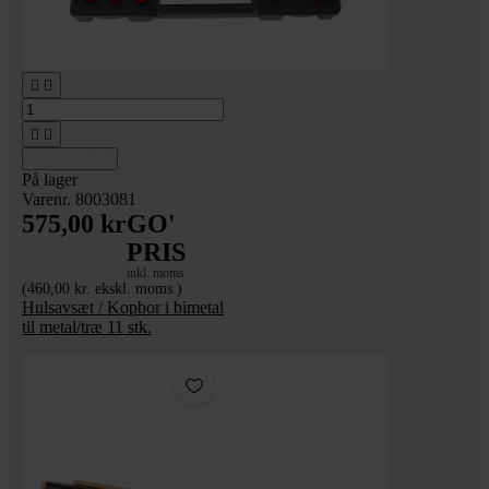




Tilføj til kurv
På lager
Varenr. 8003081
575,00 kr
GO'
PRIS
inkl. moms
(460,00 kr. ekskl. moms.)
Hulsavsæt / Kopbor i bimetal
til metal/træ 11 stk.