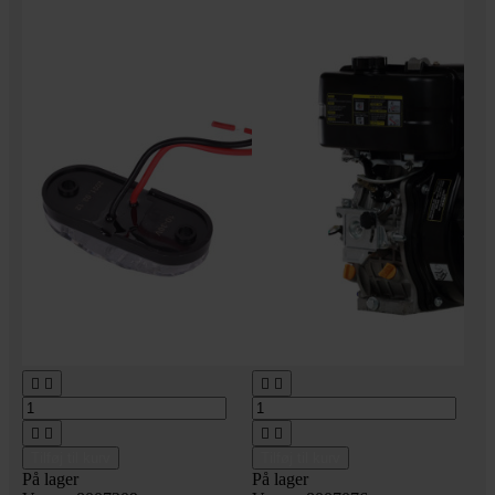








Tilføj til kurv
Tilføj til kurv
På lager
På lager