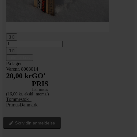




Tilføj til kurv
På lager
Varenr. 8003014
20,00 kr
GO'
PRIS
inkl. moms
(16,00 kr. ekskl. moms.)
Tommestok -
PrimusDanmark
Skriv din anmeldelse