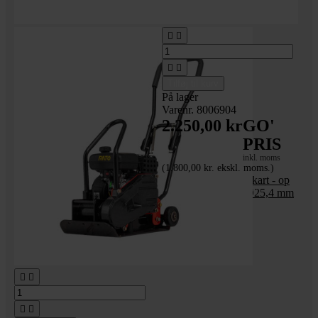




Tilføj til kurv
På lager
Varenr. 8006904
2.250,00 kr
GO'
PRIS
inkl. moms
(1.800,00 kr. ekskl. moms.)
Vario kobling til go-kart - op
til 18 hk motorer - Ø25,4 mm



