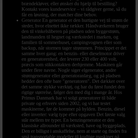
brændekløver, eller ønsker du hjælp til bestilling?
Kontakt vores kundeservice – vi rådgiver gerne, så du
får en løsning, der matcher dine behov.
Generator
En generator er den hurtigste vej til strøm de
steder, hvor elnettet ikke rækker. Håndværkeren bruger
den til vinkelsliberen på pladsen uden byggestrøm,
landmanden til hegnet og værkstedet i marken, og
familien til sommerhuset, campingvognen eller som
backup, når stormen tager strømmen. Princippet er det
samme hver gang: en benzin- eller dieselmotor driver
en generatorenhed, der leverer 230 eller 400 volt,
præcis som stikkontakten derhjemme. Maskinen går
under flere navne. Nogle siger elgenerator, andre
strømgenerator eller generatoranlæg, og på pladsen
hedder den ofte bare "generatoren". Det dækker over
det samme stykke værktøj, og har du først fundet den
rigtige størrelse, følger den med dig i mange år. Hos
Primus Danmark har vi solgt generatorer til både
private og erhverv siden 2002, og vi har testet
maskinerne, før de kommer på hylden. Benzin, diesel
eller inverter: vælg type efter opgaven Det første valg
står mellem tre typer. En benzingenerator er den
klassiske allrounder til værksted, have og byggeplads.
Den er billigst i anskaffelse, nem at starte og findes fra
små transportable modeller til kraftige maskiner på