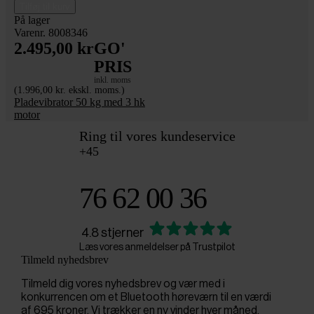
Tilføj til kurv
På lager
Varenr. 8008346
2.495,00 kr
GO'
PRIS
inkl. moms
(1.996,00 kr. ekskl. moms.)
Pladevibrator 50 kg med 3 hk
motor
Ring til vores kundeservice
+45
76 62 00 36
4.8 stjerner
Læs vores anmeldelser på Trustpilot
Tilmeld nyhedsbrev
Tilmeld dig vores nyhedsbrev og vær med i
konkurrencen om et Bluetooth høreværn til en værdi
af 695 kroner. Vi trækker en ny vinder hver måned.