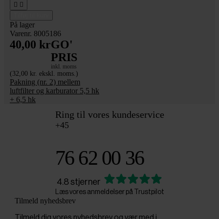


Tilføj til kurv
På lager
Varenr. 8005186
40,00 kr
GO'
PRIS
inkl. moms
(32,00 kr. ekskl. moms.)
Pakning (nr. 2) mellem
luftfilter og karburator 5,5 hk
+ 6,5 hk
Ring til vores kundeservice
+45
76 62 00 36
4.8 stjerner
Læs vores anmeldelser på Trustpilot
Tilmeld nyhedsbrev
Tilmeld dig vores nyhedsbrev og vær med i