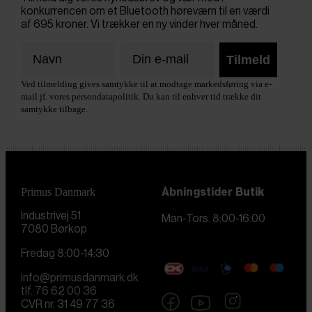
konkurrencen om et Bluetooth høreværn til en værdi
af 695 kroner. Vi trækker en ny vinder hver måned.
Tilmeld
Ved tilmelding gives samtykke til at modtage markedsføring via e-
mail jf. vores persondatapolitik. Du kan til enhver tid trække dit
samtykke tilbage.
Primus Danmark
Åbningstider
Butik
Industrivej 51
Man-Tors. 8:00-16:00
7080 Børkop
Fredag 8:00-14:30
info@primusdanmark.dk
tlf. 76 62 00 36
CVR nr. 31 49 77 36