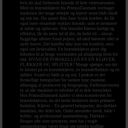
hvis du skal forberede brænde til hele vintersæsonen.
Med en brændekløver fra PrimusDanmark overtager
maskinen det tunge arbejde og kløver nemt både hårdt
og sejt træ. Du sparer ikke bare fysisk kræfter, du får
også mere ensartede stykker brænde, som er nemmere
at stable og opbevare. Når brændet kløves hurtigt og
effektivt, får du mere tid til det, du helst vil – såsom
hyggelige aftener foran pejsen, tid med børnene eller at
nyde haven. Det handler ikke kun om komfort, men
også om livskvalitet. En brændekløver giver dig
friheden til at bruge weekenden på afslapning frem for
slid. HVAD ER FORSKELLEN PÅ EN KLØVER,
FLÆKKER OG SPLITTER? Mange spørger, om der
er forskel på en brændekløver, en brændeflækker og en
splitter. Svaret er både ja og nej. I praksis er det
forskellige betegnelser for samme type maskine,
afhængig af producent og brugssprog. Fællesnævneren
er, at alle maskiner er udviklet til at dele træstykker.
Hos PrimusDanmark kalder vi dem konsekvent for
brændekløvere, da det bedst beskriver deres primære
funktion. Kløver – En generel betegnelse, der dækker
maskiner, der deler træ. Ordet anvendes bredt, både i
hobby- og professionel sammenhæng. Flækker –
Bruges ofte som synonym, men har i nogle
sammenhænge været brugt om mindre kraftige