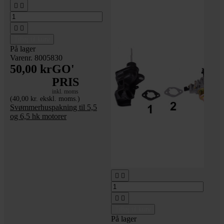




Tilføj til kurv
På lager
Varenr. 8005830
50,00 kr
GO'
PRIS
inkl. moms
(40,00 kr. ekskl. moms.)
Svømmerhuspakning til 5,5
og 6,5 hk motorer




Tilføj til kurv
På lager