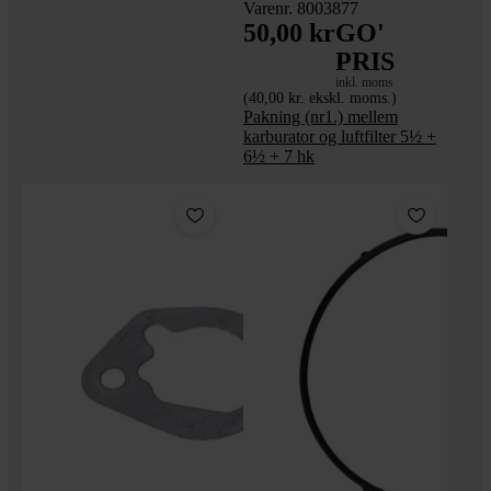
Varenr. 8003877
50,00 kr
GO'
PRIS
inkl. moms
(40,00 kr. ekskl. moms.)
Pakning (nr1.) mellem
karburator og luftfilter 5½ +
6½ + 7 hk