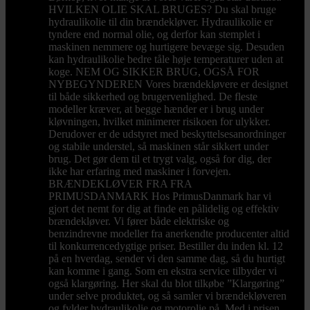
HVILKEN OLIE SKAL BRUGES? Du skal bruge
hydraulikolie til din brændekløver. Hydraulikolie er
tyndere end normal olie, og derfor kan stemplet i
maskinen nemmere og hurtigere bevæge sig. Desuden
kan hydraulikolie bedre tåle høje temperaturer uden at
koge. NEM OG SIKKER BRUG, OGSÅ FOR
NYBEGYNDEREN Vores brændekløvere er designet
til både sikkerhed og brugervenlighed. De fleste
modeller kræver, at begge hænder er i brug under
kløvningen, hvilket minimerer risikoen for ulykker.
Derudover er de udstyret med beskyttelsesanordninger
og stabile understel, så maskinen står sikkert under
brug. Det gør dem til et trygt valg, også for dig, der
ikke har erfaring med maskiner i forvejen.
BRÆNDEKLØVER FRA FRA
PRIMUSDANMARK Hos PrimusDanmark har vi
gjort det nemt for dig at finde en pålidelig og effektiv
brændekløver. Vi fører både elektriske og
benzindrevne modeller fra anerkendte producenter altid
til konkurrencedygtige priser. Bestiller du inden kl. 12
på en hverdag, sender vi den samme dag, så du hurtigt
kan komme i gang. Som en ekstra service tilbyder vi
også klargøring. Her skal du blot tilkøbe ”Klargøring”
under selve produktet, og så samler vi brændekløveren
og fylder hydraulikolie og motorolie på. Med i prisen