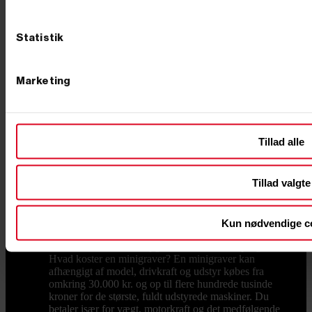
koster en minigraver? Prisen afhænger af størrelse,
drivkraft og udstyr. Mindre modeller fås til en
overkommelig pris, mens de store, fuldt udstyrede
Statistik
maskiner ligger højere – som tommelfingerregel betaler
du for vægt, motorkraft og det udstyr, der følger med.
Vil du have mest maskine for pengene, så kig på, hvad
Marketing
der reelt er inkluderet: en model med skovle og
hurtigskift fra start er ofte billigere end at købe det hele
løst bagefter. Er du i tvivl, så ring – vi sammensætter
gerne en pakke, der rammer både opgaven og
budgettet. Køb din minigraver hos Primus Danmark Vi
Tillad alle
ved, at en minigraver er en stor beslutning, og derfor
står vi klar med rådgivning, før du køber. Vi har eget
lager og butik i Børkop, hvor du kan se maskinerne og
Tillad valgte
det store udvalg af udstyr med egne øjne. Bestiller du
på hverdage før kl. 12.00, pakker og sender vi som
udgangspunkt samme dag, så du ikke skal vente på at
komme i gang. Se udvalget herunder, eller ring til os på
Kun nødvendige c
76 62 00 36 og få hjælp til at vælge den rigtige
maskine til din næste opgave. Ofte stillede spørgsmål
Hvad koster en minigraver? En minigraver kan
afhængigt af model, drivkraft og udstyr købes fra
omkring 30.000 kr. og op til flere hundrede tusinde
kroner for de største, fuldt udstyrede maskiner. Du
betaler især for vægt, motorkraft og det medfølgende