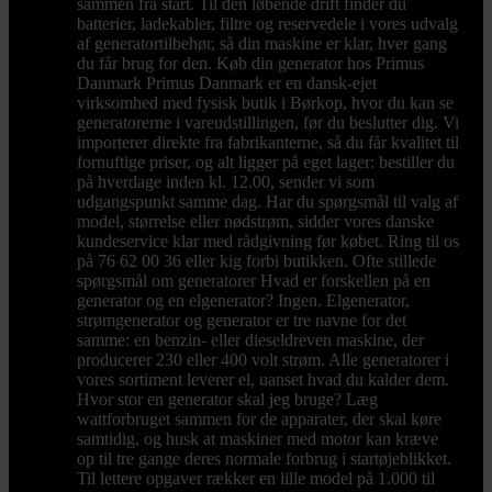
sammen fra start. Til den løbende drift finder du
batterier, ladekabler, filtre og reservedele i vores udvalg
af generatortilbehør, så din maskine er klar, hver gang
du får brug for den. Køb din generator hos Primus
Danmark Primus Danmark er en dansk-ejet
virksomhed med fysisk butik i Børkop, hvor du kan se
generatorerne i vareudstillingen, før du beslutter dig. Vi
importerer direkte fra fabrikanterne, så du får kvalitet til
fornuftige priser, og alt ligger på eget lager: bestiller du
på hverdage inden kl. 12.00, sender vi som
udgangspunkt samme dag. Har du spørgsmål til valg af
model, størrelse eller nødstrøm, sidder vores danske
kundeservice klar med rådgivning før købet. Ring til os
på 76 62 00 36 eller kig forbi butikken. Ofte stillede
spørgsmål om generatorer Hvad er forskellen på en
generator og en elgenerator? Ingen. Elgenerator,
strømgenerator og generator er tre navne for det
samme: en benzin- eller dieseldreven maskine, der
producerer 230 eller 400 volt strøm. Alle generatorer i
vores sortiment leverer el, uanset hvad du kalder dem.
Hvor stor en generator skal jeg bruge? Læg
wattforbruget sammen for de apparater, der skal køre
samtidig, og husk at maskiner med motor kan kræve
op til tre gange deres normale forbrug i startøjeblikket.
Til lettere opgaver rækker en lille model på 1.000 til