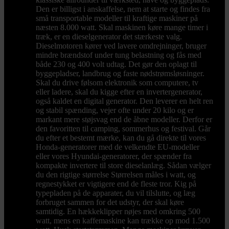
Den er billigst i anskaffelse, nem at starte og findes fra
små transportable modeller til kraftige maskiner på
næsten 8.000 watt. Skal maskinen køre mange timer i
træk, er en dieselgenerator det stærkeste valg.
Dieselmotoren kører ved lavere omdrejninger, bruger
mindre brændstof under tung belastning og fås med
både 230 og 400 volt udtag. Det gør den oplagt til
byggepladser, landbrug og faste nødstrømsløsninger.
Skal du drive følsom elektronik som computere, tv
eller ladere, skal du kigge efter en invertergenerator,
også kaldet en digital generator. Den leverer en helt ren
og stabil spænding, vejer ofte under 20 kilo og er
markant mere støjsvag end de åbne modeller. Derfor er
den favoritten til camping, sommerhus og festival. Går
du efter et bestemt mærke, kan du gå direkte til vores
Honda-generatorer med de velkendte EU-modeller
eller vores Hyundai-generatorer, der spænder fra
kompakte invertere til store dieselanlæg. Sådan vælger
du den rigtige størrelse Størrelsen måles i watt, og
regnestykket er vigtigere end de fleste tror. Kig på
typepladen på de apparater, du vil tilslutte, og læg
forbruget sammen for det udstyr, der skal køre
samtidig. En hækkeklipper nøjes med omkring 500
watt, mens en kaffemaskine kan trække op mod 1.500