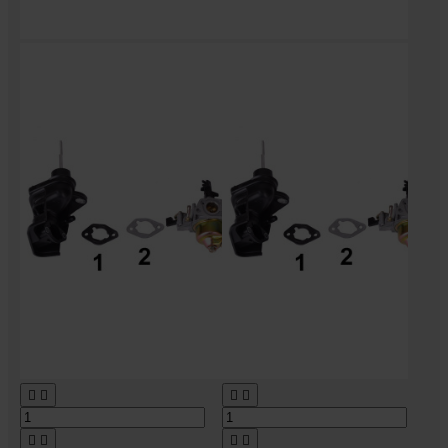







