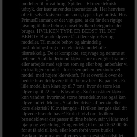
modeller til privat brug. Splitter – Et mere teknisk
udtryk, der især anvendes internationalt. Her henvises
ofte til selve kløvemekanismen, typisk hydraulisk. Hos
PrimusDanmark er det vigtigste, at du får den rigtige
løsning til dine behov, uanset hvilken betegnelse der
bruges. HVILKEN TYPE ER BEDST TIL DIT
BEHOV Brændekløvere fås i flere størrelser og
modeller. Til mindre behov og almindelig
husholdningsbrug er en elektrisk model ofte
tilstrækkelig. De er kompakte, støjsvage og nemme at
betjene. Skal du derimod kløve store mængder brænde
eller arbejde med sejt træ som eg eller bøg, anbefaler vi
en kraftigere model – for eksempel en benzindrevet
model med højere kløvekraft. Få et overblik over de
bedste brændekløvere til dit behov her: Kapacitet - En
lille model kan klare op til 7 tons, hvor de store kan
kløve op til 22 tons. Kløvning - Små maskiner kløver
kun vandret, hvorimod større brændekløvere også kan
kløve lodret. Motor - Skal den drives af benzin eller
køre elektrisk? Kløvelængde - Hvilken længde skal dit
kløvede brænde have? Er du i tvivl om, hvilken
brændekløver der passer til dine behov, står vi klar med
hjælp og vejledning. Ring endelig til os på 76 62 00 36
for at få råd til køb, eller kom forbi vores butik i
Børkop, hvor mange af vores varer også står udstillet.