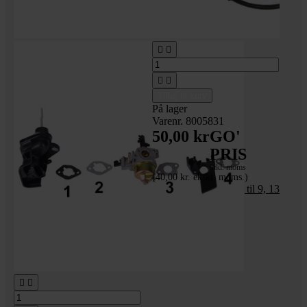




Tilføj til kurv
På lager
Varenr. 8005831
50,00 kr
GO'
PRIS
inkl. moms
(40,00 kr. ekskl. moms.)
Svømmerhuspakning til 9, 13
og 15 hk motorer

