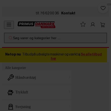
Skip to main content
tlf. 76 62 00 36
Kontakt
Søg varer og kategorier her ...
Netop nu
: Tilbud på udvalgte maskiner og værktøj
Se alle tilbud
her
Alle kategorier
håndværktøj
trykluft
svejsning