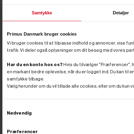
endda ben som en "edderkop", så de kommer ind, hvor
pladsen er trang. Skal du arbejde professionelt, er en
Samtykke
Detaljer
maskine på larvebånd fra omkring 1 ton og opefter det
rigtige valg, og langt de fleste opgaver kan løses med
maskiner under 2 ton. Leder du efter en mini
rendegraver eller en af de mindre gravemaskiner til
Primus Danmark bruger cookies
både grave- og læsseopgaver, hjælper vi dig gerne med
at ramme den rigtige vægtklasse til netop dit behov.
Vi bruger cookies til at tilpasse indhold og annoncer, vise fu
Tilbehør og udstyr, der gør arbejdet nemmere En
trafik. Vi deler også oplysninger om dit besøg med vores par
minigraver er kun så god som det, du monterer på den.
Med det rette tilbehør som skovle, pælebor og skovklo
forvandler du maskinen til et komplet anlægsværktøj –
Har du en konto hos os?
Hvis du tilvælger "Præferencer", hu
fra smalle graveskovle og tilteskovle til hydraulisk
en markant bedre oplevelse, når du er logget ind. Du kan til en
pælebor, der trænger gennem stiv lerjord på sekunder.
Når jorden er gravet og skal pakkes igen, er en
samtykke tilbage.
pladevibrator til at komprimere jorden et oplagt
Vælg herunder om du vil tillade alle cookies, eller om du kun 
makkerpar, og en motorbør til at flytte jord og grus
sparer både ryg og tid, når materialerne skal væk fra
hullet. Transport og vedligehold En maskine på 1-2 ton
skal flyttes mellem opgaverne, og her er en trailer til
Samtykkevalg
transport en god investering, så du selv kan køre
Nødvendig
maskinen ud til arbejdet. Holder du maskinen kørende
i mange år, sker det også, at noget skal skiftes –
sliddele og reservedele og larvebånd finder du hos os,
Præferencer
så du hurtigt er i gang igen i stedet for at vente. Hvad