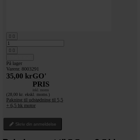




Tilføj til kurv
På lager
Varenr. 8003291
35,00 kr
GO'
PRIS
inkl. moms
(28,00 kr. ekskl. moms.)
Pakning til udstødning til 5,5
+ 6,5 hk motor
Skriv din anmeldelse