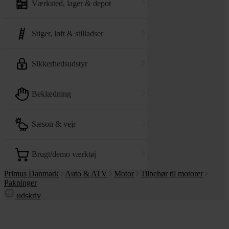
værksted, lager & depot
stiger, løft & stilladser
sikkerhedsudstyr
beklædning
sæson & vejr
brugt/demo værktøj
Primus Danmark
Auto & ATV
Motor
Tilbehør til motorer
Pakninger
udskriv