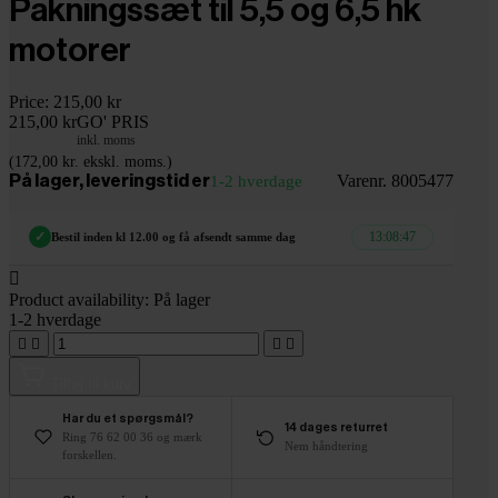
Pakningssæt til 5,5 og 6,5 hk
motorer
Price:
215,00 kr
215,00 kr
GO' PRIS
inkl. moms
(172,00 kr. ekskl. moms.)
Varenr. 8005477
På lager, leveringstid er
1-2 hverdage
13:08:46
✓
Bestil inden kl 12.00 og få afsendt samme dag

Product availability:
På lager
1-2 hverdage




Tilføj til kurv
Har du et spørgsmål?
14 dages returret
Ring 76 62 00 36 og mærk
Nem håndtering
forskellen.