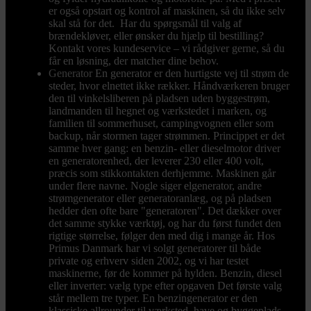
er også opstart og kontrol af maskinen, så du ikke selv
skal stå for det. Har du spørgsmål til valg af
brændekløver, eller ønsker du hjælp til bestilling?
Kontakt vores kundeservice – vi rådgiver gerne, så du
får en løsning, der matcher dine behov.
Generator
En generator er den hurtigste vej til strøm de
steder, hvor elnettet ikke rækker. Håndværkeren bruger
den til vinkelsliberen på pladsen uden byggestrøm,
landmanden til hegnet og værkstedet i marken, og
familien til sommerhuset, campingvognen eller som
backup, når stormen tager strømmen. Princippet er det
samme hver gang: en benzin- eller dieselmotor driver
en generatorenhed, der leverer 230 eller 400 volt,
præcis som stikkontakten derhjemme. Maskinen går
under flere navne. Nogle siger elgenerator, andre
strømgenerator eller generatoranlæg, og på pladsen
hedder den ofte bare "generatoren". Det dækker over
det samme stykke værktøj, og har du først fundet den
rigtige størrelse, følger den med dig i mange år. Hos
Primus Danmark har vi solgt generatorer til både
private og erhverv siden 2002, og vi har testet
maskinerne, før de kommer på hylden. Benzin, diesel
eller inverter: vælg type efter opgaven Det første valg
står mellem tre typer. En benzingenerator er den
klassiske allrounder til værksted, have og byggeplads.