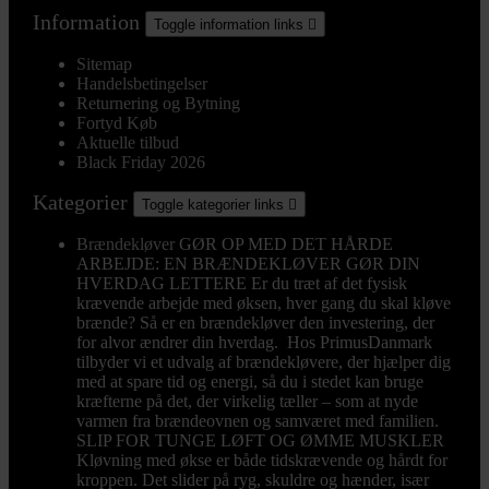
Information
Toggle information links

Sitemap
Handelsbetingelser
Returnering og Bytning
Fortyd Køb
Aktuelle tilbud
Black Friday 2026
Kategorier
Toggle kategorier links

Brændekløver
GØR OP MED DET HÅRDE
ARBEJDE: EN BRÆNDEKLØVER GØR DIN
HVERDAG LETTERE Er du træt af det fysisk
krævende arbejde med øksen, hver gang du skal kløve
brænde? Så er en brændekløver den investering, der
for alvor ændrer din hverdag. Hos PrimusDanmark
tilbyder vi et udvalg af brændekløvere, der hjælper dig
med at spare tid og energi, så du i stedet kan bruge
kræfterne på det, der virkelig tæller – som at nyde
varmen fra brændeovnen og samværet med familien.
SLIP FOR TUNGE LØFT OG ØMME MUSKLER
Kløvning med økse er både tidskrævende og hårdt for
kroppen. Det slider på ryg, skuldre og hænder, især