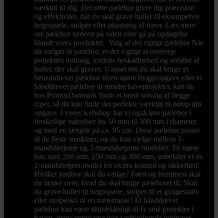
værktøj til dig. Det rette pælebor giver dig præcision
og effektivitet, når du skal grave huller til eksempelvis
hegnspæle, stolper eller plantning af træer. Læs mere
om pælebor nederst på siden eller gå på opdagelse
blandt vores produkter. Valg af det rigtige pælebor Når
du vælger et pælebor, er det vigtigt at overveje
projektets omfang, jordens beskaffenhed og antallet af
huller, der skal graves. Uanset om du skal bruge et
benzindrevet pælebor til en større byggeopgave eller et
hånddrevet pælebor til mindre haveprojekter, kan du
hos PrimusDanmark finde et bredt udvalg af begge
typer, så du kan finde det perfekte værktøj til netop din
opgave. I vores webshop har vi også løse pælebor i
forskellige størrelser fra 50 mm til 300 mm i diameter
og med en længde på ca. 95 cm. Disse pælebor passer
til de fleste maskiner, og du kan vælge mellem 1-
mandsbetjente og 2-mandsbetjente modeller. Til større
bor, som 200 mm, 250 mm og 300 mm, anbefaler vi en
2-mandsbetjent model for ekstra kontrol og sikkerhed.
Hvilket jordbor skal du vælge? Først og fremmest skal
du tænke over, hvad du skal bruge pæleboret til. Skal
du grave huller til hegnspæle, stolper til et gyngestativ
eller stolpesko til en træterrasse? Et hånddrevet
pælebor kan være tilstrækkeligt til fx små projekter i
haven, mens større opgaver i udfordrende jordtyper