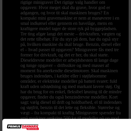
rigtige minigraver Det rigtige valg handler om
opgaven: Hvor meget skal du grave, hvor god er
adgangen, og hvor tit skal maskinen bruges? En
kompakt mini gravemaskine er nem at manøvrere i en
smal indkørsel eller gennem en havelåge, mens en
kraftigere model tager de store ryk på byggepladsen.
Tre ting afgør langt det meste – drivkraften, vægten og
det rette tilbehør. Får du styr på dem, har du også styr
på, hvilken maskine du skal bruge. Benzin, diesel eller
el – hvad passer til opgaven? Minigravere fås med tre
former for drivkraft, og det er her, du skal starte.
Dieseldrevne modeller er arbejdshesten til lange dage
og tunge opgaver – driftssikre og med masser af
moment fra anerkendte dieselmotorer. Skal maskinen
bruges indendørs, i kældre eller i støjfølsomme
områder, er elektriske modeller på batteri svaret: fuld
kraft uden udstødning og med markant lavere støj. Og
har du brug for en enkel, fleksibel løsning til de mindre
opgaver, finder du også benzindrevne modeller. Kort
sagt: vælg diesel til drift og holdbarhed, el til indendørs
og støjfrit, benzin til det lette og fleksible. Størrelse og
vægt – fra kompakt til kraftig Minigravere spænder fra
små maskiner omkring 500 kg til modeller på op mod
2 ton. Skal du bare grave i egen have, kan du klare dig
med en lille minigraver – nogle helt små modeller har