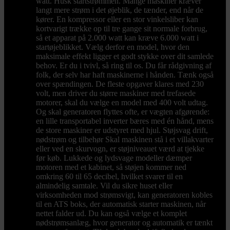
watt. Husk startstrømmen. Mange maskiner kræver
langt mere strøm i det øjeblik, de tænder, end når de
kører. En kompressor eller en stor vinkelsliber kan
kortvarigt trække op til tre gange sit normale forbrug,
så et apparat på 2.000 watt kan kræve 6.000 watt i
startøjeblikket. Vælg derfor en model, hvor den
maksimale effekt ligger et godt stykke over dit samlede
behov. Er du i tvivl, så ring til os. Du får rådgivning af
folk, der selv har haft maskinerne i hånden. Tænk også
over spændingen. De fleste opgaver klares med 230
volt, men driver du større maskiner med trefasede
motorer, skal du vælge en model med 400 volt udtag.
Og skal generatoren flyttes ofte, er vægten afgørende:
en lille transportabel inverter bæres med én hånd, mens
de store maskiner er udstyret med hjul. Støjsvag drift,
nødstrøm og tilbehør Skal maskinen stå i et villakvarter
eller ved en skurvogn, er støjniveauet værd at tjekke
før køb. Lukkede og lydsvage modeller dæmper
motoren med et kabinet, så støjen kommer ned
omkring 60 til 65 decibel, hvilket svarer til en
almindelig samtale. Vil du sikre huset eller
virksomheden mod strømsvigt, kan generatoren kobles
til en ATS boks, der automatisk starter maskinen, når
nettet falder ud. Du kan også vælge et komplet
nødstrømsanlæg, hvor generator og automatik er tænkt