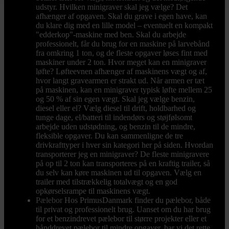
udstyr. Hvilken minigraver skal jeg vælge? Det
afhænger af opgaven. Skal du grave i egen have, kan
du klare dig med en lille model – eventuelt en kompakt
"edderkop"-maskine med ben. Skal du arbejde
professionelt, får du brug for en maskine på larvebånd
fra omkring 1 ton, og de fleste opgaver løses fint med
maskiner under 2 ton. Hvor meget kan en minigraver
løfte? Løfteevnen afhænger af maskinens vægt og af,
hvor langt gravearmen er strakt ud. Når armen er tæt
på maskinen, kan en minigraver typisk løfte mellem 25
og 50 % af sin egen vægt. Skal jeg vælge benzin,
diesel eller el? Vælg diesel til drift, holdbarhed og
tunge dage, el/batteri til indendørs og støjfølsomt
arbejde uden udstødning, og benzin til de mindre,
fleksible opgaver. Du kan sammenligne de tre
drivkrafttyper i hver sin kategori her på siden. Hvordan
transporterer jeg en minigraver? De fleste minigravere
på op til 2 ton kan transporteres på en kraftig trailer, så
du selv kan køre maskinen ud til opgaven. Vælg en
trailer med tilstrækkelig totalvægt og en god
opkørselsrampe til maskinens vægt.
Pælebor
Hos PrimusDanmark finder du pælebor, både
til privat og professionelt brug. Uanset om du har brug
for et benzindrevet pælebor til større projekter eller et
hånddrevet pælebor til mindre opgaver, har vi det rette