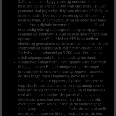
2.200 watt, mens byggeplads og nødstrøm til en
husstand typisk kræver 5.000 watt eller mere. Hvilken
generator skal jeg vælge til følsom elektronik? Vælg en
invertermodel. Den leverer en ren og stabil spænding
uden udsving, så computere, tv og opladere ikke tager
skade. Vores digitale invertere fra blandt andet Honda
er samtidig lette og støjsvage, så de egner sig godt til
camping og sommerhus. Kan en generator bruges som
nødstrøm til huset? Ja. Med en ATS boks mellem
elnettet og generatoren starter maskinen automatisk ved
strømsvigt og slukker igen, når nettet vender tilbage.
En lydsvag dieselmodel på 5.200 watt eller mere er et
solidt udgangspunkt for en almindelig husstand.
Minigraver
Minigraver til hver opgave – fra baghaven
til byggepladsen En god minigraver gør det tunge
gravearbejde til en overkommelig opgave – uanset om
du skal lægge dræn i baghaven, grave ud til et
fundament eller løse opgaver på pladsen hver eneste
dag. Hos Primus Danmark har vi solgt minigravere til
både private og erhverv siden 2002, og vi hjælper dig
med at finde en maskine, der passer til opgaven og
ikke koster mere, end den skal. Her får du overblik
over typer, størrelser og udstyr, så du vælger rigtigt
første gang – og længere nede finder du vores aktuelle
udvalg af minigravere til salg. Sådan vælger du den