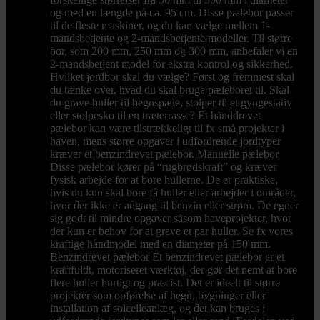
og med en længde på ca. 95 cm. Disse pælebor passer
til de fleste maskiner, og du kan vælge mellem 1-
mandsbetjente og 2-mandsbetjente modeller. Til større
bor, som 200 mm, 250 mm og 300 mm, anbefaler vi en
2-mandsbetjent model for ekstra kontrol og sikkerhed.
Hvilket jordbor skal du vælge? Først og fremmest skal
du tænke over, hvad du skal bruge pæleboret til. Skal
du grave huller til hegnspæle, stolper til et gyngestativ
eller stolpesko til en træterrasse? Et hånddrevet
pælebor kan være tilstrækkeligt til fx små projekter i
haven, mens større opgaver i udfordrende jordtyper
kræver et benzindrevet pælebor. Manuelle pælebor
Disse pælebor kører på “rugbrødskraft” og kræver
fysisk arbejde for at bore hullerne. De er praktiske,
hvis du kun skal bore få huller eller arbejder i områder,
hvor der ikke er adgang til benzin eller strøm. De egner
sig godt til mindre opgaver såsom haveprojekter, hvor
der kun er behov for at grave et par huller. Se fx vores
kraftige håndmodel med en diameter på 150 mm.
Benzindrevet pælebor Et benzindrevet pælebor er et
kraftfuldt, motoriseret værktøj, der gør det nemt at bore
flere huller hurtigt og præcist. Det er ideelt til større
projekter som opførelse af hegn, bygninger eller
installation af solcelleanlæg, og det kan bruges i