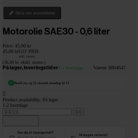
Skriv din anmeldelse
Motorolie SAE30 - 0,6 liter
Price:
45,00 kr
45,00 kr
GO' PRIS
inkl. moms
(36,00 kr. ekskl. moms.)
Varenr. 8004647
På lager, leveringstid er
1-2 hverdage
✓
Bestil nu, og få afsendt mandag kl 12

Product availability:
På lager
1-2 hverdage




Tilføj til kurv
Har du et spørgsmål?
14 dages returret
Ring 76 62 00 36 og mærk