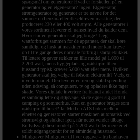
spørgsmål om generatorer Hvad er forskellen på en
generator og en elgenerator? Ingen. Elgenerator,
strømgenerator og generator er tre navne for det
samme: en benzin- eller dieseldreven maskine, der
producerer 230 eller 400 volt strøm. Alle generatorer i
vores sortiment leverer el, uanset hvad du kalder dem.
Hvor stor en generator skal jeg bruge? Læg
wattforbruget sammen for de apparater, der skal køre
samtidig, og husk at maskiner med motor kan kræve
op til tre gange deres normale forbrug i startøjeblikket.
Til lettere opgaver rækker en lille model på 1.000 til
2.200 watt, mens byggeplads og nødstrøm til en
husstand typisk kræver 5.000 watt eller mere. Hvilken
generator skal jeg vælge til følsom elektronik? Vælg en
invertermodel. Den leverer en ren og stabil spænding
uden udsving, så computere, tv og opladere ikke tager
skade. Vores digitale invertere fra blandt andet Honda
er samtidig lette og støjsvage, så de egner sig godt til
camping og sommerhus. Kan en generator bruges som
nødstrøm til huset? Ja. Med en ATS boks mellem
elnettet og generatoren starter maskinen automatisk ved
strømsvigt og slukker igen, når nettet vender tilbage.
En lydsvag dieselmodel på 5.200 watt eller mere er et
solidt udgangspunkt for en almindelig husstand.
Minigraver
Minigraver til hver opgave – fra baghaven