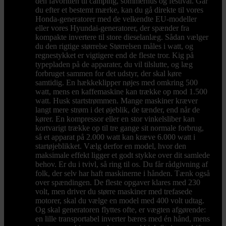
den favoritten til camping, sommerhus og festival. Går
du efter et bestemt mærke, kan du gå direkte til vores
Honda-generatorer med de velkendte EU-modeller
eller vores Hyundai-generatorer, der spænder fra
kompakte invertere til store dieselanlæg. Sådan vælger
du den rigtige størrelse Størrelsen måles i watt, og
regnestykket er vigtigere end de fleste tror. Kig på
typepladen på de apparater, du vil tilslutte, og læg
forbruget sammen for det udstyr, der skal køre
samtidig. En hækkeklipper nøjes med omkring 500
watt, mens en kaffemaskine kan trække op mod 1.500
watt. Husk startstrømmen. Mange maskiner kræver
langt mere strøm i det øjeblik, de tænder, end når de
kører. En kompressor eller en stor vinkelsliber kan
kortvarigt trække op til tre gange sit normale forbrug,
så et apparat på 2.000 watt kan kræve 6.000 watt i
startøjeblikket. Vælg derfor en model, hvor den
maksimale effekt ligger et godt stykke over dit samlede
behov. Er du i tvivl, så ring til os. Du får rådgivning af
folk, der selv har haft maskinerne i hånden. Tænk også
over spændingen. De fleste opgaver klares med 230
volt, men driver du større maskiner med trefasede
motorer, skal du vælge en model med 400 volt udtag.
Og skal generatoren flyttes ofte, er vægten afgørende:
en lille transportabel inverter bæres med én hånd, mens