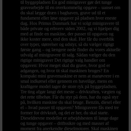
til byggepladsen En god minigraver gør det tunge
gravearbejde til en overkommelig opgave – uanset om
du skal lægge dræn i baghaven, grave ud til et
fundament eller løse opgaver på pladsen hver eneste
dag. Hos Primus Danmark har vi solgt minigravere til
både private og erhverv siden 2002, og vi hjælper dig
med at finde en maskine, der passer til opgaven og
ikke koster mere, end den skal. Her får du overblik
over typer, størrelser og udstyr, så du vælger rigtigt
første gang – og længere nede finder du vores aktuelle
udvalg af minigravere til salg. Sådan vælger du den
rigtige minigraver Det rigtige valg handler om
opgaven: Hvor meget skal du grave, hvor god er
adgangen, og hvor tit skal maskinen bruges? En
kompakt mini gravemaskine er nem at manøvrere i en
smal indkørsel eller gennem en havelåge, mens en
kraftigere model tager de store ryk på byggepladsen.
Tre ting afgør langt det meste – drivkraften, vægten og
det rette tilbehør. Får du styr på dem, har du også styr
på, hvilken maskine du skal bruge. Benzin, diesel eller
el – hvad passer til opgaven? Minigravere fås med tre
former for drivkraft, og det er her, du skal starte.
Dieseldrevne modeller er arbejdshesten til lange dage
og tunge opgaver – driftssikre og med masser af
moment fra anerkendte dieselmotorer. Skal maskinen