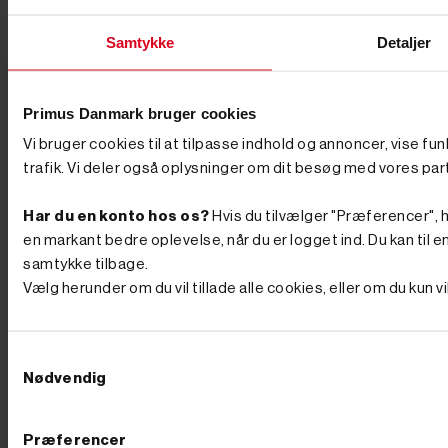
effektivt. Det sparer både tid og kræfter i forhold til en
spade, hvilket gør det perfekt til projekter som
opsætning af hegn, stolper, træer eller skilte. Pælebor
Samtykke
Detaljer
skaber smalle, lige huller, der giver bedre stabilitet for
pælene, hvilket øger holdbarheden af konstruktionen.
Pas på din krop: Pælebor kan bruges i forskellige
jordtyper og fås i både hånddrevne og motoriserede
Primus Danmark bruger cookies
versioner, hvilket gør dem velegnede til både små og
Vi bruger cookies til at tilpasse indhold og annoncer, vise fu
store opgaver. Motoriserede pælebor, som
benzindrevne modeller, reducerer fysisk belastning og
trafik. Vi deler også oplysninger om dit besøg med vores par
gør det nemmere at bore i hård jord. Præcise resultater:
Ved at bruge et pælebor forstyrrer du også mindre af
Har du en konto hos os?
Hvis du tilvælger "Præferencer", hu
jorden omkring hullet, hvilket sikrer et ryddeligt
arbejdsområde. Det er et alsidigt værktøj, der hurtigt
en markant bedre oplevelse, når du er logget ind. Du kan til en
kan tjene sig selv hjem gennem høj effektivitet og
samtykke tilbage.
præcision. Pris og kvalitet Når du skal vælge et
Vælg herunder om du vil tillade alle cookies, eller om du kun 
pælebor, er det vigtigt at overveje både pris og kvalitet.
Hos PrimusDanmark tilbyder vi kvalitetsprodukter til
konkurrencedygtige priser. Vi har både til dig, der
søger en mere økonomisk løsning, og til dig der søger
Samtykkevalg
premium produkter, så du kan finde det pælebor, der
Nødvendig
passer til dit budget. Lynhurtig levering og venlig
service Hos PrimusDanmark tilbyder vi værktøj af høj
kvalitet til både professionelle håndværkere og private.
Hos os kan du altid regne med konkurrencedygtige
Præferencer