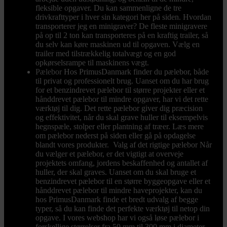
fleksible opgaver. Du kan sammenligne de tre
drivkrafttyper i hver sin kategori her på siden. Hvordan
transporterer jeg en minigraver? De fleste minigravere
på op til 2 ton kan transporteres på en kraftig trailer, så
du selv kan køre maskinen ud til opgaven. Vælg en
trailer med tilstrækkelig totalvægt og en god
opkørselsrampe til maskinens vægt.
Pælebor
Hos PrimusDanmark finder du pælebor, både
til privat og professionelt brug. Uanset om du har brug
for et benzindrevet pælebor til større projekter eller et
hånddrevet pælebor til mindre opgaver, har vi det rette
værktøj til dig. Det rette pælebor giver dig præcision
og effektivitet, når du skal grave huller til eksempelvis
hegnspæle, stolper eller plantning af træer. Læs mere
om pælebor nederst på siden eller gå på opdagelse
blandt vores produkter. Valg af det rigtige pælebor Når
du vælger et pælebor, er det vigtigt at overveje
projektets omfang, jordens beskaffenhed og antallet af
huller, der skal graves. Uanset om du skal bruge et
benzindrevet pælebor til en større byggeopgave eller et
hånddrevet pælebor til mindre haveprojekter, kan du
hos PrimusDanmark finde et bredt udvalg af begge
typer, så du kan finde det perfekte værktøj til netop din
opgave. I vores webshop har vi også løse pælebor i
forskellige størrelser fra 50 mm til 300 mm i diameter