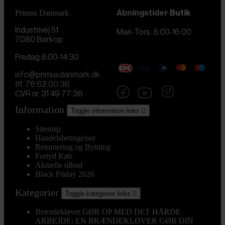
Primus Danmark
Åbningstider
Butik
Industrivej 51
Man-Tors. 8:00-16:00
7080 Børkop
Fredag 8:00-14:30
info@primusdanmark.dk
tlf. 76 62 00 36
CVR nr. 31 49 77 36
Information
Toggle information links

Sitemap
Handelsbetingelser
Returnering og Bytning
Fortyd Køb
Aktuelle tilbud
Black Friday 2026
Kategorier
Toggle kategorier links

Brændekløver
GØR OP MED DET HÅRDE
ARBEJDE: EN BRÆNDEKLØVER GØR DIN