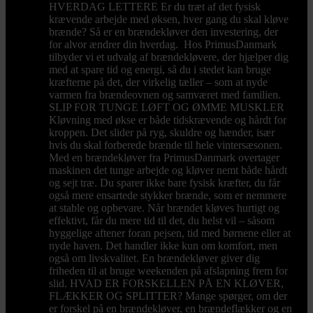
HVERDAG LETTERE Er du træt af det fysisk
krævende arbejde med øksen, hver gang du skal kløve
brænde? Så er en brændekløver den investering, der
for alvor ændrer din hverdag. Hos PrimusDanmark
tilbyder vi et udvalg af brændekløvere, der hjælper dig
med at spare tid og energi, så du i stedet kan bruge
kræfterne på det, der virkelig tæller – som at nyde
varmen fra brændeovnen og samværet med familien.
SLIP FOR TUNGE LØFT OG ØMME MUSKLER
Kløvning med økse er både tidskrævende og hårdt for
kroppen. Det slider på ryg, skuldre og hænder, især
hvis du skal forberede brænde til hele vintersæsonen.
Med en brændekløver fra PrimusDanmark overtager
maskinen det tunge arbejde og kløver nemt både hårdt
og sejt træ. Du sparer ikke bare fysisk kræfter, du får
også mere ensartede stykker brænde, som er nemmere
at stable og opbevare. Når brændet kløves hurtigt og
effektivt, får du mere tid til det, du helst vil – såsom
hyggelige aftener foran pejsen, tid med børnene eller at
nyde haven. Det handler ikke kun om komfort, men
også om livskvalitet. En brændekløver giver dig
friheden til at bruge weekenden på afslapning frem for
slid. HVAD ER FORSKELLEN PÅ EN KLØVER,
FLÆKKER OG SPLITTER? Mange spørger, om der
er forskel på en brændekløver, en brændeflækker og en