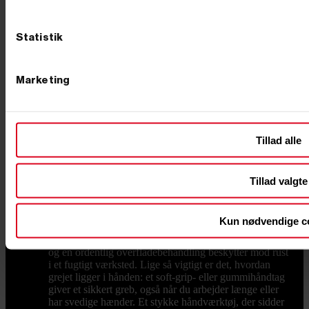
priser, hurtig levering fra dag til dag og
imødekommende kundeservice. Har du spørgsmål om
vores produkter eller brug for rådgivning, er du altid
Statistik
velkommen til at kontakte os på tlf. +45 76 62 00 36
eller via e-mail på info@primusdanmark.dk.
Håndværktøj
Håndværktøj til hjem, værksted og
byggeplads Godt håndværktøj er det, der bliver
Marketing
liggende fremme, fordi det bare virker. Håndværktøj er
en central del af vores samlede udvalg af værktøj, og
hos Primus Danmark har vi leveret grej til både private
og erhverv siden 2002, og vi har samlet et bredt udvalg
Tillad alle
af håndværktøj i en kvalitet, der kan holde til at blive
brugt – uden at prisen render fra dig. Uanset om du
skal fylde den første værktøjskasse op eller mangler ét
bestemt stykke grej til dagens opgave, finder du det
Tillad valgte
her. Nedenfor får du overblik over de vigtigste typer
håndværktøj, og hvad du skal kigge efter, når du
vælger. Sådan vælger du godt håndværktøj Kvalitet
Kun nødvendige c
handler om materialer, forarbejdning og ergonomi.
Hærdet stål holder skæret og kæberne skarpe længere,
og en ordentlig overfladebehandling beskytter mod rust
i et fugtigt værksted. Lige så vigtigt er det, hvordan
grejet ligger i hånden: et soft-grip- eller gummihåndtag
giver et sikkert greb, også når du arbejder længe eller
har svedige hænder. Et stykke håndværktøj, der sidder