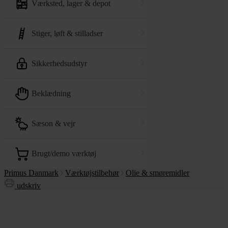
værksted, lager & depot
stiger, løft & stilladser
sikkerhedsudstyr
beklædning
sæson & vejr
brugt/demo værktøj
Primus Danmark
Værktøjstilbehør
Olie & smøremidler
udskriv