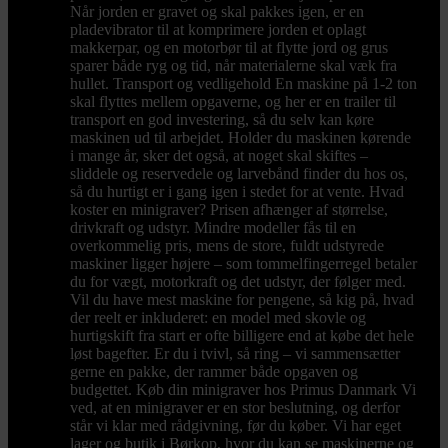
Når jorden er gravet og skal pakkes igen, er en
pladevibrator til at komprimere jorden et oplagt
makkerpar, og en motorbør til at flytte jord og grus
sparer både ryg og tid, når materialerne skal væk fra
hullet. Transport og vedligehold En maskine på 1-2 ton
skal flyttes mellem opgaverne, og her er en trailer til
transport en god investering, så du selv kan køre
maskinen ud til arbejdet. Holder du maskinen kørende
i mange år, sker det også, at noget skal skiftes –
sliddele og reservedele og larvebånd finder du hos os,
så du hurtigt er i gang igen i stedet for at vente. Hvad
koster en minigraver? Prisen afhænger af størrelse,
drivkraft og udstyr. Mindre modeller fås til en
overkommelig pris, mens de store, fuldt udstyrede
maskiner ligger højere – som tommelfingerregel betaler
du for vægt, motorkraft og det udstyr, der følger med.
Vil du have mest maskine for pengene, så kig på, hvad
der reelt er inkluderet: en model med skovle og
hurtigskift fra start er ofte billigere end at købe det hele
løst bagefter. Er du i tvivl, så ring – vi sammensætter
gerne en pakke, der rammer både opgaven og
budgettet. Køb din minigraver hos Primus Danmark Vi
ved, at en minigraver er en stor beslutning, og derfor
står vi klar med rådgivning, før du køber. Vi har eget
lager og butik i Børkop, hvor du kan se maskinerne og