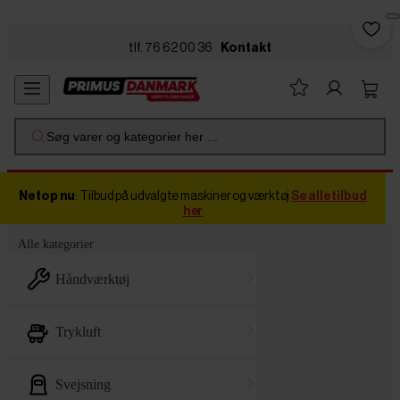
Skip to main content
tlf. 76 62 00 36
Kontakt
Søg varer og kategorier her ...
Netop nu
: Tilbud på udvalgte maskiner og værktøj
Se alle tilbud
her
Alle kategorier
håndværktøj
trykluft
svejsning