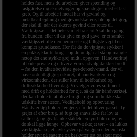
holdes fast, mens du arbejder, giver spænding og
fastgørelse dig skruetvinger og spændegrej med et fast
greb. Og til arbejde i metal har vi gevind og
metalbearbejdning med gevindskærere, file og det grej,
der skal til, når der skæres gevind eller rettes til.
Værktøjssæt – det hele samlet fra start Skal du i gang
fra bunden, eller vil du give en god gave, er et samlet
værktøjssæt ofte den nemmeste og billigste vej til en
komplet grundkasse. Her får du de vigtigste stykker i
én pakke, klar til brug – og du undgår at stå og mangle
netop det ene stykke grej midt i opgaven. Håndværktøj
til både private og erhverv Vores udvalg dækker bredt
– fra den kvalitetsbevidste gør-det-selv-mand, der vil
have ordentligt grej i skuret, til håndværkeren og
virksomheden, der stiller krav til holdbarhed og
driftssikkerhed hver dag. Vi vælger vores sortiment
med drift og holdbarhed for øje, så du får håndværktøj,
der kan holde til at blive brugt – og som du ikke skal
udskifte hver sæson. Vedligehold og opbevaring
Håndværktøj holder længere, når det bliver passet. Tør
grejet af efter brug, så fugt og snavs ikke får lov at
sætte sig, og giv blanke ståldele en tynd film olie, hvis
de skal ligge længe. Opbevar værktøjet tørt – en lukket
værktøjskasse, et tavlesystem på væggen eller en taske
holder styr på sagerne og beskytter æg og skær mod