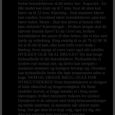
bedste brændekløvere til dit behov her: Kapacitet - En
lille model kan klare op til 7 tons, hvor de store kan
kløve op til 22 tons. Kløvning - Små maskiner kløver
kun vandret, hvorimod større brændekløvere også kan
kløve lodret. Motor - Skal den drives af benzin eller
køre elektrisk? Kløvelængde - Hvilken længde skal dit
kløvede brænde have? Er du i tvivl om, hvilken
brændekløver der passer til dine behov, står vi klar med
hjælp og vejledning. Ring endelig til os på 76 62 00 36
for at få råd til køb, eller kom forbi vores butik i
Børkop, hvor mange af vores varer også står udstillet.
HVILKEN OLIE SKAL BRUGES? Du skal bruge
hydraulikolie til din brændekløver. Hydraulikolie er
tyndere end normal olie, og derfor kan stemplet i
maskinen nemmere og hurtigere bevæge sig. Desuden
kan hydraulikolie bedre tåle høje temperaturer uden at
koge. NEM OG SIKKER BRUG, OGSÅ FOR
NYBEGYNDEREN Vores brændekløvere er designet
til både sikkerhed og brugervenlighed. De fleste
modeller kræver, at begge hænder er i brug under
kløvningen, hvilket minimerer risikoen for ulykker.
Derudover er de udstyret med beskyttelsesanordninger
og stabile understel, så maskinen står sikkert under
brug. Det gør dem til et trygt valg, også for dig, der
ikke har erfaring med maskiner i forvejen.