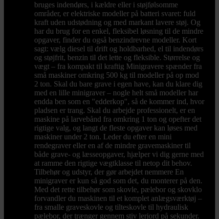
bruges indendørs, i kældre eller i støjfølsomme
områder, er elektriske modeller på batteri svaret: fuld
kraft uden udstødning og med markant lavere støj. Og
har du brug for en enkel, fleksibel løsning til de mindre
opgaver, finder du også benzindrevne modeller. Kort
sagt: vælg diesel til drift og holdbarhed, el til indendørs
og støjfrit, benzin til det lette og fleksible. Størrelse og
vægt – fra kompakt til kraftig Minigravere spænder fra
små maskiner omkring 500 kg til modeller på op mod
2 ton. Skal du bare grave i egen have, kan du klare dig
med en lille minigraver – nogle helt små modeller har
endda ben som en "edderkop", så de kommer ind, hvor
pladsen er trang. Skal du arbejde professionelt, er en
maskine på larvebånd fra omkring 1 ton og opefter det
rigtige valg, og langt de fleste opgaver kan løses med
maskiner under 2 ton. Leder du efter en mini
rendegraver eller en af de mindre gravemaskiner til
både grave- og læsseopgaver, hjælper vi dig gerne med
at ramme den rigtige vægtklasse til netop dit behov.
Tilbehør og udstyr, der gør arbejdet nemmere En
minigraver er kun så god som det, du monterer på den.
Med det rette tilbehør som skovle, pælebor og skovklo
forvandler du maskinen til et komplet anlægsværktøj –
fra smalle graveskovle og tilteskovle til hydraulisk
pælebor, der trænger gennem stiv lerjord på sekunder.