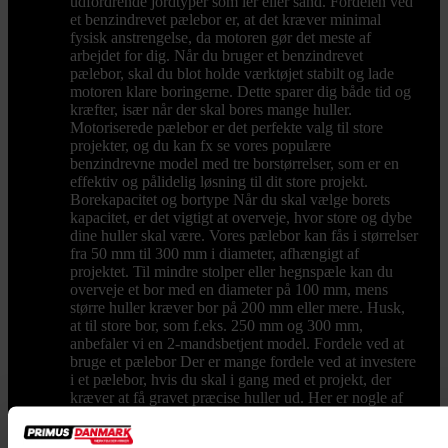
udfordrende jordtyper som ler eller sand. Fordelen ved
et benzindrevet pælebor er, at det kræver minimal
fysisk anstrengelse, da motoren gør det meste af
arbejdet for dig. Når du bruger et benzindrevet
pælebor, skal du blot holde værktøjet stabilt og lade
motoren klare boringerne. Dette sparer dig både tid og
kræfter, især når der skal bores mange huller.
Motoriserede pælebor er det perfekte valg til store
projekter, og du kan fx se vores populære
benzindrevne model med tre borstørrelser, som er en
effektiv og pålidelig løsning til dit store projekt.
Borekapacitet og bortype Når du skal vælge borets
kapacitet, er det vigtigt at overveje, hvor store og dybe
dine huller skal være. Vores pælebor kan fås i størrelser
fra 50 mm til 300 mm i diameter, afhængigt af
projektet. Til mindre stolper eller hegnspæle kan du
overveje et bor med en diameter på 100 mm, mens
større huller kræver bor på 200 mm eller mere. Husk,
at til store bor, som f.eks. 250 mm og 300 mm,
anbefaler vi en 2-mandsbetjent model. Fordele ved at
bruge et pælebor Der er mange fordele ved at investere
i et pælebor, hvis du skal i gang med et projekt, der
kræver at få gravet præcise huller ud. Her er nogle af
de største fordele: Spar tid og kræfter: Et pælebor er
ideelt til at bore præcise og dybe huller hurtigt og