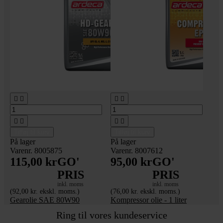








Tilføj til kurv
Tilføj til kurv
På lager
På lager
Varenr. 8005875
Varenr. 8007612
115,00 kr
GO'
95,00 kr
GO'
PRIS
PRIS
inkl. moms
inkl. moms
(92,00 kr. ekskl. moms.)
(76,00 kr. ekskl. moms.)
Gearolie SAE 80W90
Kompressor olie - 1 liter
Ring til vores kundeservice