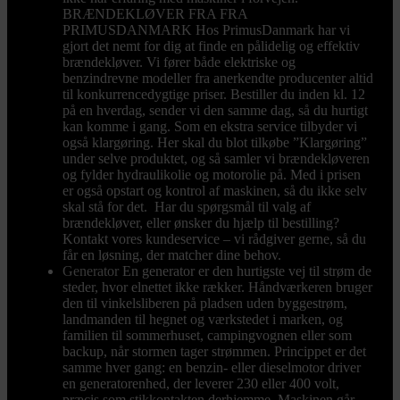
BRÆNDEKLØVER FRA FRA
PRIMUSDANMARK Hos PrimusDanmark har vi
gjort det nemt for dig at finde en pålidelig og effektiv
brændekløver. Vi fører både elektriske og
benzindrevne modeller fra anerkendte producenter altid
til konkurrencedygtige priser. Bestiller du inden kl. 12
på en hverdag, sender vi den samme dag, så du hurtigt
kan komme i gang. Som en ekstra service tilbyder vi
også klargøring. Her skal du blot tilkøbe ”Klargøring”
under selve produktet, og så samler vi brændekløveren
og fylder hydraulikolie og motorolie på. Med i prisen
er også opstart og kontrol af maskinen, så du ikke selv
skal stå for det. Har du spørgsmål til valg af
brændekløver, eller ønsker du hjælp til bestilling?
Kontakt vores kundeservice – vi rådgiver gerne, så du
får en løsning, der matcher dine behov.
Generator
En generator er den hurtigste vej til strøm de
steder, hvor elnettet ikke rækker. Håndværkeren bruger
den til vinkelsliberen på pladsen uden byggestrøm,
landmanden til hegnet og værkstedet i marken, og
familien til sommerhuset, campingvognen eller som
backup, når stormen tager strømmen. Princippet er det
samme hver gang: en benzin- eller dieselmotor driver
en generatorenhed, der leverer 230 eller 400 volt,
præcis som stikkontakten derhjemme. Maskinen går