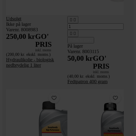
Udsolgt


Ikke på lager
Varenr. 8008983


250,00 kr
GO'
Tilføj til kurv
PRIS
På lager
inkl. moms
Varenr. 8003115
(200,00 kr. ekskl. moms.)
50,00 kr
GO'
Hydraulikolie - biologisk
PRIS
nedbrydelig 1 liter
inkl. moms
(40,00 kr. ekskl. moms.)
Fedtpatron 400 gram