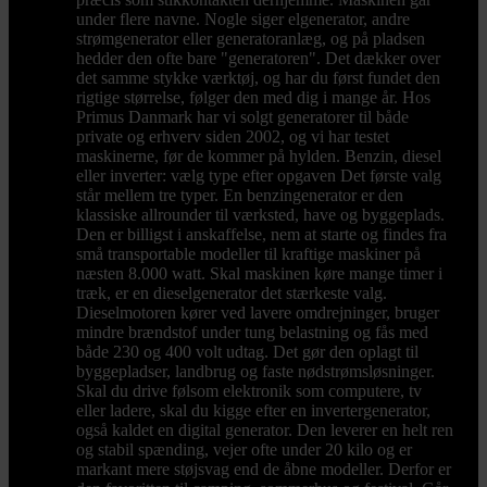
under flere navne. Nogle siger elgenerator, andre
strømgenerator eller generatoranlæg, og på pladsen
hedder den ofte bare "generatoren". Det dækker over
det samme stykke værktøj, og har du først fundet den
rigtige størrelse, følger den med dig i mange år. Hos
Primus Danmark har vi solgt generatorer til både
private og erhverv siden 2002, og vi har testet
maskinerne, før de kommer på hylden. Benzin, diesel
eller inverter: vælg type efter opgaven Det første valg
står mellem tre typer. En benzingenerator er den
klassiske allrounder til værksted, have og byggeplads.
Den er billigst i anskaffelse, nem at starte og findes fra
små transportable modeller til kraftige maskiner på
næsten 8.000 watt. Skal maskinen køre mange timer i
træk, er en dieselgenerator det stærkeste valg.
Dieselmotoren kører ved lavere omdrejninger, bruger
mindre brændstof under tung belastning og fås med
både 230 og 400 volt udtag. Det gør den oplagt til
byggepladser, landbrug og faste nødstrømsløsninger.
Skal du drive følsom elektronik som computere, tv
eller ladere, skal du kigge efter en invertergenerator,
også kaldet en digital generator. Den leverer en helt ren
og stabil spænding, vejer ofte under 20 kilo og er
markant mere støjsvag end de åbne modeller. Derfor er