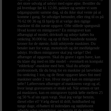
det store udvalg af udstyr med egne øjne. Bestiller du
på hverdage før kl. 12.00, pakker og sender vi som
udgangspunkt samme dag, så du ikke skal vente på at
komme i gang. Se udvalget herunder, eller ring til os på
76 62 00 36 og få hjælp til at vælge den rigtige
maskine til din næste opgave. Ofte stillede spørgsmål
Hvad koster en minigraver? En minigraver kan
afhængigt af model, drivkraft og udstyr købes fra
omkring 30.000 kr. og op til flere hundrede tusinde
kroner for de største, fuldt udstyrede maskiner. Du
betaler især for vægt, motorkraft og det medfølgende
udstyr. Hvilken minigraver skal jeg vælge? Det
afhænger af opgaven. Skal du grave i egen have, kan
du klare dig med en lille model – eventuelt en kompakt
"edderkop"-maskine med ben. Skal du arbejde
professionelt, får du brug for en maskine på larvebånd
fra omkring 1 ton, og de fleste opgaver løses fint med
maskiner under 2 ton. Hvor meget kan en minigraver
løfte? Løfteevnen afhænger af maskinens vægt og af,
hvor langt gravearmen er strakt ud. Når armen er tæt
på maskinen, kan en minigraver typisk løfte mellem 25
og 50 % af sin egen vægt. Skal jeg vælge benzin,
diesel eller el? Vælg diesel til drift, holdbarhed og
tunge dage, el/batteri til indendørs og støjfølsomt
arbejde uden udstødning, og benzin til de mindre,