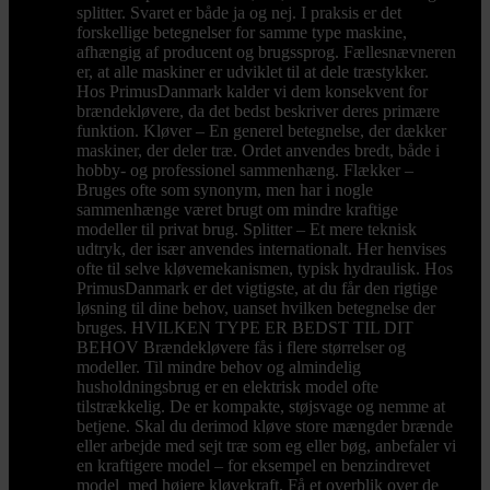
splitter. Svaret er både ja og nej. I praksis er det
forskellige betegnelser for samme type maskine,
afhængig af producent og brugssprog. Fællesnævneren
er, at alle maskiner er udviklet til at dele træstykker.
Hos PrimusDanmark kalder vi dem konsekvent for
brændekløvere, da det bedst beskriver deres primære
funktion. Kløver – En generel betegnelse, der dækker
maskiner, der deler træ. Ordet anvendes bredt, både i
hobby- og professionel sammenhæng. Flækker –
Bruges ofte som synonym, men har i nogle
sammenhænge været brugt om mindre kraftige
modeller til privat brug. Splitter – Et mere teknisk
udtryk, der især anvendes internationalt. Her henvises
ofte til selve kløvemekanismen, typisk hydraulisk. Hos
PrimusDanmark er det vigtigste, at du får den rigtige
løsning til dine behov, uanset hvilken betegnelse der
bruges. HVILKEN TYPE ER BEDST TIL DIT
BEHOV Brændekløvere fås i flere størrelser og
modeller. Til mindre behov og almindelig
husholdningsbrug er en elektrisk model ofte
tilstrækkelig. De er kompakte, støjsvage og nemme at
betjene. Skal du derimod kløve store mængder brænde
eller arbejde med sejt træ som eg eller bøg, anbefaler vi
en kraftigere model – for eksempel en benzindrevet
model med højere kløvekraft. Få et overblik over de