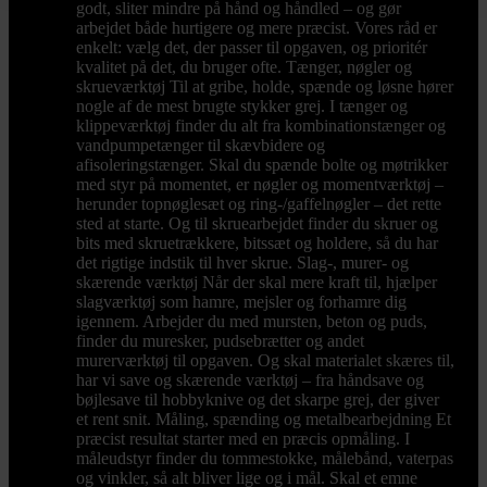
godt, sliter mindre på hånd og håndled – og gør
arbejdet både hurtigere og mere præcist. Vores råd er
enkelt: vælg det, der passer til opgaven, og prioritér
kvalitet på det, du bruger ofte. Tænger, nøgler og
skrueværktøj Til at gribe, holde, spænde og løsne hører
nogle af de mest brugte stykker grej. I tænger og
klippeværktøj finder du alt fra kombinationstænger og
vandpumpetænger til skævbidere og
afisoleringstænger. Skal du spænde bolte og møtrikker
med styr på momentet, er nøgler og momentværktøj –
herunder topnøglesæt og ring-/gaffelnøgler – det rette
sted at starte. Og til skruearbejdet finder du skruer og
bits med skruetrækkere, bitssæt og holdere, så du har
det rigtige indstik til hver skrue. Slag-, murer- og
skærende værktøj Når der skal mere kraft til, hjælper
slagværktøj som hamre, mejsler og forhamre dig
igennem. Arbejder du med mursten, beton og puds,
finder du muresker, pudsebrætter og andet
murerværktøj til opgaven. Og skal materialet skæres til,
har vi save og skærende værktøj – fra håndsave og
bøjlesave til hobbyknive og det skarpe grej, der giver
et rent snit. Måling, spænding og metalbearbejdning Et
præcist resultat starter med en præcis opmåling. I
måleudstyr finder du tommestokke, målebånd, vaterpas
og vinkler, så alt bliver lige og i mål. Skal et emne