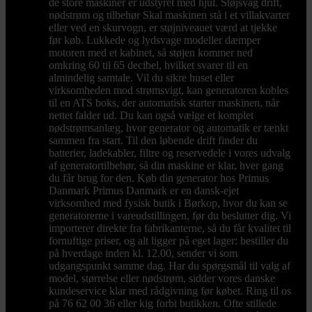
de store maskiner er udstyret med hjul. Støjsvag drift,
nødstrøm og tilbehør Skal maskinen stå i et villakvarter
eller ved en skurvogn, er støjniveauet værd at tjekke
før køb. Lukkede og lydsvage modeller dæmper
motoren med et kabinet, så støjen kommer ned
omkring 60 til 65 decibel, hvilket svarer til en
almindelig samtale. Vil du sikre huset eller
virksomheden mod strømsvigt, kan generatoren kobles
til en ATS boks, der automatisk starter maskinen, når
nettet falder ud. Du kan også vælge et komplet
nødstrømsanlæg, hvor generator og automatik er tænkt
sammen fra start. Til den løbende drift finder du
batterier, ladekabler, filtre og reservedele i vores udvalg
af generatortilbehør, så din maskine er klar, hver gang
du får brug for den. Køb din generator hos Primus
Danmark Primus Danmark er en dansk-ejet
virksomhed med fysisk butik i Børkop, hvor du kan se
generatorerne i vareudstillingen, før du beslutter dig. Vi
importerer direkte fra fabrikanterne, så du får kvalitet til
fornuftige priser, og alt ligger på eget lager: bestiller du
på hverdage inden kl. 12.00, sender vi som
udgangspunkt samme dag. Har du spørgsmål til valg af
model, størrelse eller nødstrøm, sidder vores danske
kundeservice klar med rådgivning før købet. Ring til os
på 76 62 00 36 eller kig forbi butikken. Ofte stillede