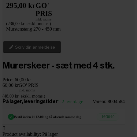
295,00 kr
GO'
PRIS
inkl. moms
(236,00 kr. ekskl. moms.)
Murstenstang 270 - 450 mm
Skriv din anmeldelse
Murerskeer - sæt med 4 stk.
Price:
60,00 kr
60,00 kr
GO' PRIS
inkl. moms
(48,00 kr. ekskl. moms.)
Varenr. 8004584
På lager, leveringstid er
1-2 hverdage
16:36:18
✓
Bestil inden kl 12.00 og få afsendt samme dag

Product availability:
På lager