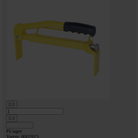




Tilføj til kurv
På lager
Varenr. 8002915