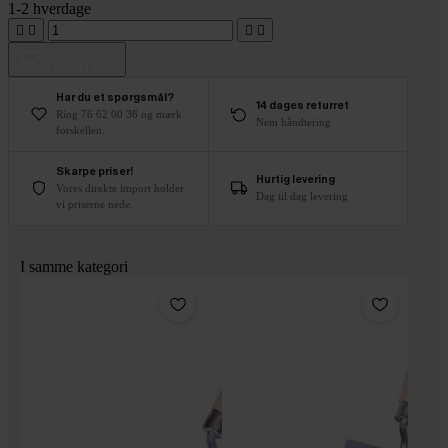
1-2 hverdage




Tilføj til kurv
Har du et spørgsmål?
14 dages returret
Ring 76 62 00 36 og mærk
Nem håndtering
forskellen.
Skarpe priser!
Hurtig levering
Vores direkte import holder
Dag til dag levering
vi priserne nede.
I samme kategori