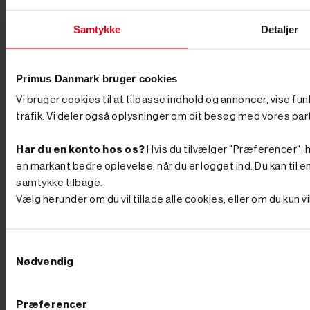
76 62 00 36
Samtykke
Detaljer
4.8 stjerner
Primus Danmark bruger cookies
Læs vores anmeldelser på Trustpilot
Tilmeld nyhedsbrev
Vi bruger cookies til at tilpasse indhold og annoncer, vise fu
trafik. Vi deler også oplysninger om dit besøg med vores par
Tilmeld dig vores nyhedsbrev og vær med i
konkurrencen om et Bluetooth høreværn til en værdi
af 695 kroner. Vi trækker en ny vinder hver måned.
Har du en konto hos os?
Hvis du tilvælger "Præferencer", hu
en markant bedre oplevelse, når du er logget ind. Du kan til en
Tilmeld
samtykke tilbage.
Vælg herunder om du vil tillade alle cookies, eller om du kun 
Ved tilmelding gives samtykke til at modtage markedsføring via e-
mail jf. vores persondatapolitik. Du kan til enhver tid trække dit
samtykke tilbage.
Samtykkevalg
Nødvendig
Præferencer