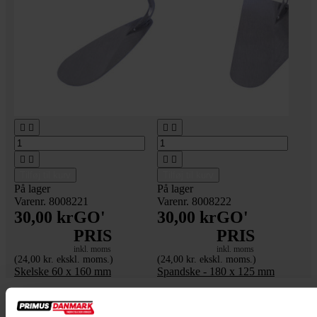








Tilføj til kurv
Tilføj til kurv
På lager
På lager
Varenr. 8008221
Varenr. 8008222
30,00 kr
GO'
30,00 kr
GO'
PRIS
PRIS
inkl. moms
inkl. moms
(24,00 kr. ekskl. moms.)
(24,00 kr. ekskl. moms.)
Skelske 60 x 160 mm
Spandske - 180 x 125 mm
Ring til vores kundeservice
+45