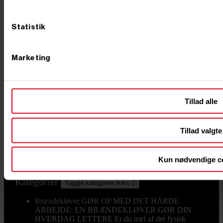
Primus Danmark
Åbningstider
Butik
Industrivej 51
Man-Tors. 8:00-16:00
Statistik
7080 Børkop
Fredag 8:00-14:30
Marketing
info@primusdanmark.dk
tlf. 76 62 00 36
CVR nr. 31 49 77 36
Information
Tillad alle
Toggle information links

Sitemap
Handelsbetingelser
Tillad valgte
Returnering og Bytning
Fortyd Køb
Aktuelle tilbud
Kun nødvendige c
Black Friday 2026
Kategorier
Toggle kategorier links

Brændekløver
GØR OP MED DET HÅRDE
ARBEJDE: EN BRÆNDEKLØVER GØR DIN
HVERDAG LETTERE Er du træt af det fysisk