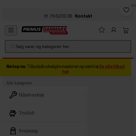
Skip to main content
tlf. 76 62 00 36
Kontakt
Søg varer og kategorier her ...
Netop nu
: Tilbud på udvalgte maskiner og værktøj
Se alle tilbud
her
Alle kategorier
håndværktøj
trykluft
svejsning