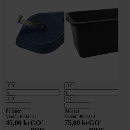








Tilføj til kurv
Tilføj til kurv
På lager
På lager
Varenr. 8002841
Varenr. 8004378
45,00 kr
GO'
75,00 kr
GO'