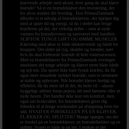
krævende arbejde med øksen, hver gang du skal kløve
brænde? Så er en brændekløver den investering, der
for alvor ændrer din hverdag. Hos PrimusDanmark
tilbyder vi et udvalg af brændekløvere, der hjælper dig
med at spare tid og energi, så du i stedet kan bruge
kræfterne på det, der virkelig tæller – som at nyde
varmen fra brændeovnen og samværet med familien.
SLIP FOR TUNGE LØFT OG ØMME MUSKLER
Kløvning med økse er både tidskrævende og hårdt for
kroppen. Det slider på ryg, skuldre og hænder, især
hvis du skal forberede brænde til hele vintersæsonen.
Med en brændekløver fra PrimusDanmark overtager
maskinen det tunge arbejde og kløver nemt både hårdt
og sejt træ. Du sparer ikke bare fysisk kræfter, du får
også mere ensartede stykker brænde, som er nemmere
at stable og opbevare. Når brændet kløves hurtigt og
effektivt, får du mere tid til det, du helst vil – såsom
hyggelige aftener foran pejsen, tid med børnene eller at
nyde haven. Det handler ikke kun om komfort, men
også om livskvalitet. En brændekløver giver dig
friheden til at bruge weekenden på afslapning frem for
slid. HVAD ER FORSKELLEN PÅ EN KLØVER,
FLÆKKER OG SPLITTER? Mange spørger, om der
er forskel på en brændekløver, en brændeflækker og en
splitter. Svaret er både ja og nej. I praksis er det