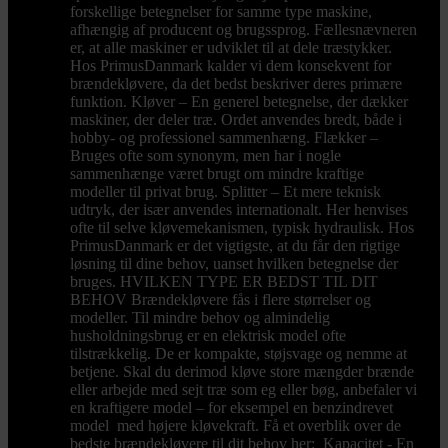
forskellige betegnelser for samme type maskine,
afhængig af producent og brugssprog. Fællesnævneren
er, at alle maskiner er udviklet til at dele træstykker.
Hos PrimusDanmark kalder vi dem konsekvent for
brændekløvere, da det bedst beskriver deres primære
funktion. Kløver – En generel betegnelse, der dækker
maskiner, der deler træ. Ordet anvendes bredt, både i
hobby- og professionel sammenhæng. Flækker –
Bruges ofte som synonym, men har i nogle
sammenhænge været brugt om mindre kraftige
modeller til privat brug. Splitter – Et mere teknisk
udtryk, der især anvendes internationalt. Her henvises
ofte til selve kløvemekanismen, typisk hydraulisk. Hos
PrimusDanmark er det vigtigste, at du får den rigtige
løsning til dine behov, uanset hvilken betegnelse der
bruges. HVILKEN TYPE ER BEDST TIL DIT
BEHOV Brændekløvere fås i flere størrelser og
modeller. Til mindre behov og almindelig
husholdningsbrug er en elektrisk model ofte
tilstrækkelig. De er kompakte, støjsvage og nemme at
betjene. Skal du derimod kløve store mængder brænde
eller arbejde med sejt træ som eg eller bøg, anbefaler vi
en kraftigere model – for eksempel en benzindrevet
model med højere kløvekraft. Få et overblik over de
bedste brændekløvere til dit behov her: Kapacitet - En