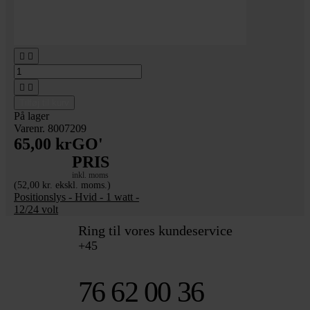




Tilføj til kurv
På lager
Varenr. 8007209
65,00 kr
GO'
PRIS
inkl. moms
(52,00 kr. ekskl. moms.)
Positionslys - Hvid - 1 watt -
12/24 volt
Ring til vores kundeservice
+45
76 62 00 36