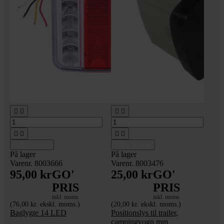








Tilføj til kurv
Tilføj til kurv
På lager
På lager
Varenr. 8003666
Varenr. 8003476
95,00 kr
GO'
25,00 kr
GO'
PRIS
PRIS
inkl. moms
inkl. moms
(76,00 kr. ekskl. moms.)
(20,00 kr. ekskl. moms.)
Baglygte 14 LED
Positionslys til trailer,
campingvogn mm