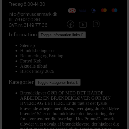
Fredag 8:00-14:30
info@primusdanmark.dk
tlf. 76 62 00 36
CVR nr. 31 49 77 36
Information
Toggle information links

Sitemap
Handelsbetingelser
Returnering og Bytning
Fortyd Køb
Aktuelle tilbud
Black Friday 2026
Kategorier
Toggle kategorier links

Brændekløver
GØR OP MED DET HÅRDE
ARBEJDE: EN BRÆNDEKLØVER GØR DIN
HVERDAG LETTERE Er du træt af det fysisk
krævende arbejde med øksen, hver gang du skal kløve
brænde? Så er en brændekløver den investering, der
for alvor ændrer din hverdag. Hos PrimusDanmark
tilbyder vi et udvalg af brændekløvere, der hjælper dig