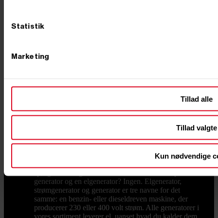
almindelig samtale. Vil du sikre huset eller
virksomheden mod strømsvigt, kan generatoren kobles
til en ATS boks, der automatisk starter maskinen, når
Statistik
nettet falder ud. Du kan også vælge et komplet
nødstrømsanlæg, hvor generator og automatik er tænkt
sammen fra start. Til den løbende drift finder du
Marketing
batterier, ladekabler, filtre og reservedele i vores udvalg
af generatortilbehør, så din maskine er klar, hver gang
du får brug for den. Køb din generator hos Primus
Danmark Primus Danmark er en dansk-ejet
virksomhed med fysisk butik i Børkop, hvor du kan se
Tillad alle
generatorerne i vareudstillingen, før du beslutter dig. Vi
importerer direkte fra fabrikanterne, så du får kvalitet til
fornuftige priser, og alt ligger på eget lager: bestiller du
Tillad valgte
på hverdage inden kl. 12.00, sender vi som
udgangspunkt samme dag. Har du spørgsmål til valg af
model, størrelse eller nødstrøm, sidder vores danske
kundeservice klar med rådgivning før købet. Ring til os
Kun nødvendige c
på 76 62 00 36 eller kig forbi butikken. Ofte stillede
spørgsmål om generatorer Hvad er forskellen på en
generator og en elgenerator? Ingen. Elgenerator,
strømgenerator og generator er tre navne for det
samme: en benzin- eller dieseldreven maskine, der
producerer 230 eller 400 volt strøm. Alle generatorer i
vores sortiment leverer el, uanset hvad du kalder dem.