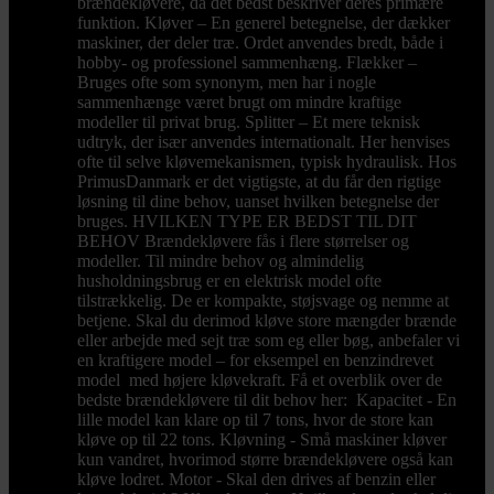
brændekløvere, da det bedst beskriver deres primære
funktion. Kløver – En generel betegnelse, der dækker
maskiner, der deler træ. Ordet anvendes bredt, både i
hobby- og professionel sammenhæng. Flækker –
Bruges ofte som synonym, men har i nogle
sammenhænge været brugt om mindre kraftige
modeller til privat brug. Splitter – Et mere teknisk
udtryk, der især anvendes internationalt. Her henvises
ofte til selve kløvemekanismen, typisk hydraulisk. Hos
PrimusDanmark er det vigtigste, at du får den rigtige
løsning til dine behov, uanset hvilken betegnelse der
bruges. HVILKEN TYPE ER BEDST TIL DIT
BEHOV Brændekløvere fås i flere størrelser og
modeller. Til mindre behov og almindelig
husholdningsbrug er en elektrisk model ofte
tilstrækkelig. De er kompakte, støjsvage og nemme at
betjene. Skal du derimod kløve store mængder brænde
eller arbejde med sejt træ som eg eller bøg, anbefaler vi
en kraftigere model – for eksempel en benzindrevet
model med højere kløvekraft. Få et overblik over de
bedste brændekløvere til dit behov her: Kapacitet - En
lille model kan klare op til 7 tons, hvor de store kan
kløve op til 22 tons. Kløvning - Små maskiner kløver
kun vandret, hvorimod større brændekløvere også kan
kløve lodret. Motor - Skal den drives af benzin eller