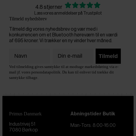
4.8 stjerner
Læs vores anmeldelser på Trustpilot
Tilmeld nyhedsbrev
Tilmeld dig vores nyhedsbrev og vær med i
konkurrencen om et Bluetooth høreværn til en værdi
af 695 kroner. Vi trækker en ny vinder hver måned.
Tilmeld
Ved tilmelding gives samtykke til at modtage markedsføring via e-
mail jf. vores persondatapolitik. Du kan til enhver tid trække dit
samtykke tilbage.
Primus Danmark
Åbningstider
Butik
Industrivej 51
Man-Tors. 8:00-16:00
7080 Børkop