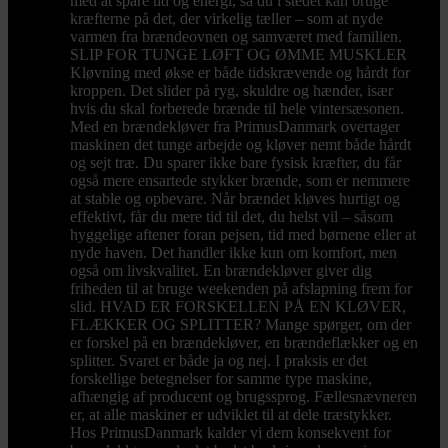
med at spare tid og energi, så du i stedet kan bruge
kræfterne på det, der virkelig tæller – som at nyde
varmen fra brændeovnen og samværet med familien.
SLIP FOR TUNGE LØFT OG ØMME MUSKLER
Kløvning med økse er både tidskrævende og hårdt for
kroppen. Det slider på ryg, skuldre og hænder, især
hvis du skal forberede brænde til hele vintersæsonen.
Med en brændekløver fra PrimusDanmark overtager
maskinen det tunge arbejde og kløver nemt både hårdt
og sejt træ. Du sparer ikke bare fysisk kræfter, du får
også mere ensartede stykker brænde, som er nemmere
at stable og opbevare. Når brændet kløves hurtigt og
effektivt, får du mere tid til det, du helst vil – såsom
hyggelige aftener foran pejsen, tid med børnene eller at
nyde haven. Det handler ikke kun om komfort, men
også om livskvalitet. En brændekløver giver dig
friheden til at bruge weekenden på afslapning frem for
slid. HVAD ER FORSKELLEN PÅ EN KLØVER,
FLÆKKER OG SPLITTER? Mange spørger, om der
er forskel på en brændekløver, en brændeflækker og en
splitter. Svaret er både ja og nej. I praksis er det
forskellige betegnelser for samme type maskine,
afhængig af producent og brugssprog. Fællesnævneren
er, at alle maskiner er udviklet til at dele træstykker.
Hos PrimusDanmark kalder vi dem konsekvent for