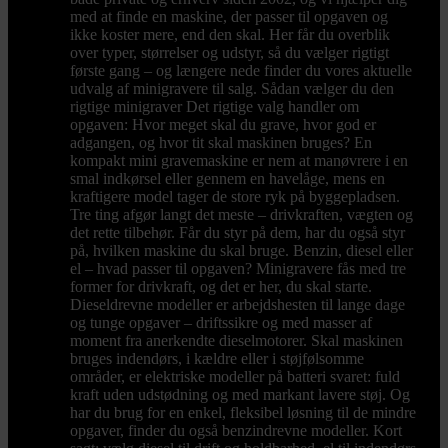
med at finde en maskine, der passer til opgaven og
ikke koster mere, end den skal. Her får du overblik
over typer, størrelser og udstyr, så du vælger rigtigt
første gang – og længere nede finder du vores aktuelle
udvalg af minigravere til salg. Sådan vælger du den
rigtige minigraver Det rigtige valg handler om
opgaven: Hvor meget skal du grave, hvor god er
adgangen, og hvor tit skal maskinen bruges? En
kompakt mini gravemaskine er nem at manøvrere i en
smal indkørsel eller gennem en havelåge, mens en
kraftigere model tager de store ryk på byggepladsen.
Tre ting afgør langt det meste – drivkraften, vægten og
det rette tilbehør. Får du styr på dem, har du også styr
på, hvilken maskine du skal bruge. Benzin, diesel eller
el – hvad passer til opgaven? Minigravere fås med tre
former for drivkraft, og det er her, du skal starte.
Dieseldrevne modeller er arbejdshesten til lange dage
og tunge opgaver – driftssikre og med masser af
moment fra anerkendte dieselmotorer. Skal maskinen
bruges indendørs, i kældre eller i støjfølsomme
områder, er elektriske modeller på batteri svaret: fuld
kraft uden udstødning og med markant lavere støj. Og
har du brug for en enkel, fleksibel løsning til de mindre
opgaver, finder du også benzindrevne modeller. Kort