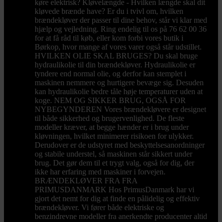
køre elektrisk? Kløvelængde - Hvilken længde skal dit
kløvede brænde have? Er du i tvivl om, hvilken
brændekløver der passer til dine behov, står vi klar med
hjælp og vejledning. Ring endelig til os på 76 62 00 36
for at få råd til køb, eller kom forbi vores butik i
Børkop, hvor mange af vores varer også står udstillet.
HVILKEN OLIE SKAL BRUGES? Du skal bruge
hydraulikolie til din brændekløver. Hydraulikolie er
tyndere end normal olie, og derfor kan stemplet i
maskinen nemmere og hurtigere bevæge sig. Desuden
kan hydraulikolie bedre tåle høje temperaturer uden at
koge. NEM OG SIKKER BRUG, OGSÅ FOR
NYBEGYNDEREN Vores brændekløvere er designet
til både sikkerhed og brugervenlighed. De fleste
modeller kræver, at begge hænder er i brug under
kløvningen, hvilket minimerer risikoen for ulykker.
Derudover er de udstyret med beskyttelsesanordninger
og stabile understel, så maskinen står sikkert under
brug. Det gør dem til et trygt valg, også for dig, der
ikke har erfaring med maskiner i forvejen.
BRÆNDEKLØVER FRA FRA
PRIMUSDANMARK Hos PrimusDanmark har vi
gjort det nemt for dig at finde en pålidelig og effektiv
brændekløver. Vi fører både elektriske og
benzindrevne modeller fra anerkendte producenter altid