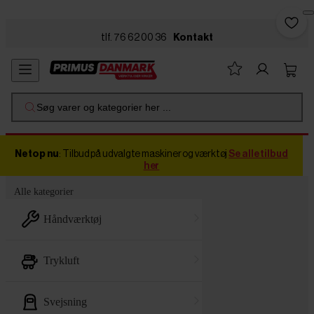
Skip to main content
tlf. 76 62 00 36
Kontakt
Søg varer og kategorier her ...
Netop nu
: Tilbud på udvalgte maskiner og værktøj
Se alle tilbud
her
Alle kategorier
håndværktøj
trykluft
svejsning