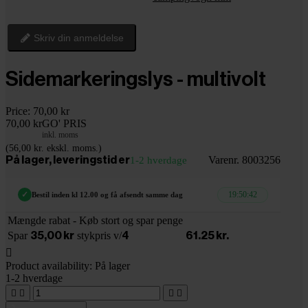
Skriv din anmeldelse
Sidemarkeringslys - multivolt
Price:
70,00 kr
70,00 kr
GO' PRIS
inkl. moms
(56,00 kr. ekskl. moms.)
Varenr. 8003256
På lager, leveringstid er
1-2 hverdage
19:50:41
✓
Bestil inden kl 12.00 og få afsendt samme dag
Mængde rabat - Køb stort og spar penge
Spar
stykpris v/
35,00 kr
4
61.25 kr.

Product availability:
På lager
1-2 hverdage



