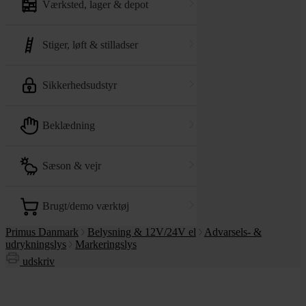
værksted, lager & depot
stiger, løft & stilladser
sikkerhedsudstyr
beklædning
sæson & vejr
brugt/demo værktøj
Primus Danmark
Belysning & 12V/24V el
Advarsels- &
udrykningslys
Markeringslys
udskriv