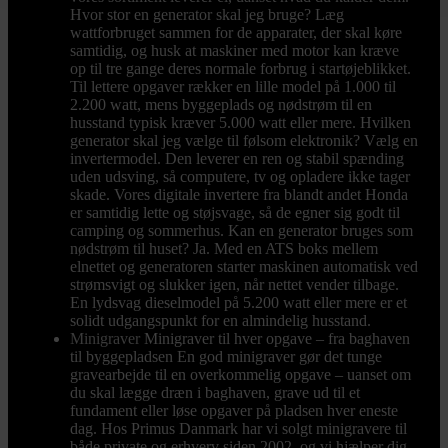
Hvor stor en generator skal jeg bruge? Læg
wattforbruget sammen for de apparater, der skal køre
samtidig, og husk at maskiner med motor kan kræve
op til tre gange deres normale forbrug i startøjeblikket.
Til lettere opgaver rækker en lille model på 1.000 til
2.200 watt, mens byggeplads og nødstrøm til en
husstand typisk kræver 5.000 watt eller mere. Hvilken
generator skal jeg vælge til følsom elektronik? Vælg en
invertermodel. Den leverer en ren og stabil spænding
uden udsving, så computere, tv og opladere ikke tager
skade. Vores digitale invertere fra blandt andet Honda
er samtidig lette og støjsvage, så de egner sig godt til
camping og sommerhus. Kan en generator bruges som
nødstrøm til huset? Ja. Med en ATS boks mellem
elnettet og generatoren starter maskinen automatisk ved
strømsvigt og slukker igen, når nettet vender tilbage.
En lydsvag dieselmodel på 5.200 watt eller mere er et
solidt udgangspunkt for en almindelig husstand.
Minigraver
Minigraver til hver opgave – fra baghaven
til byggepladsen En god minigraver gør det tunge
gravearbejde til en overkommelig opgave – uanset om
du skal lægge dræn i baghaven, grave ud til et
fundament eller løse opgaver på pladsen hver eneste
dag. Hos Primus Danmark har vi solgt minigravere til
både private og erhverv siden 2002, og vi hjælper dig