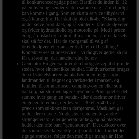
til konkurrencedygtige priser. Bestiller du inden kl. 12
på en hverdag, sender vi den samme dag, så du hurtigt
kan komme i gang. Som en ekstra service tilbyder vi
også klargøring. Her skal du blot tilkøbe ”Klargøring”
under selve produktet, og så samler vi brændekløveren
og fylder hydraulikolie og motorolie på. Med i prisen
er også opstart og kontrol af maskinen, så du ikke selv
skal stå for det. Har du spørgsmål til valg af
brændekløver, eller ønsker du hjælp til bestilling?
Kontakt vores kundeservice – vi rådgiver gerne, så du
får en løsning, der matcher dine behov.
Generator
En generator er den hurtigste vej til strøm de
steder, hvor elnettet ikke rækker. Håndværkeren bruger
den til vinkelsliberen på pladsen uden byggestrøm,
landmanden til hegnet og værkstedet i marken, og
familien til sommerhuset, campingvognen eller som
backup, når stormen tager strømmen. Princippet er det
samme hver gang: en benzin- eller dieselmotor driver
en generatorenhed, der leverer 230 eller 400 volt,
præcis som stikkontakten derhjemme. Maskinen går
under flere navne. Nogle siger elgenerator, andre
strømgenerator eller generatoranlæg, og på pladsen
hedder den ofte bare "generatoren". Det dækker over
det samme stykke værktøj, og har du først fundet den
rigtige størrelse, følger den med dig i mange år. Hos