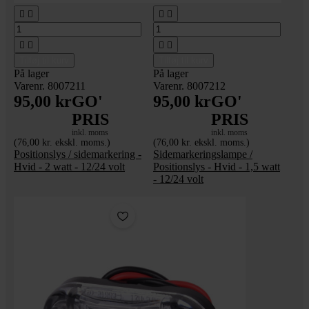








Tilføj til kurv
Tilføj til kurv
På lager
På lager
Varenr. 8007211
Varenr. 8007212
95,00 kr
GO'
95,00 kr
GO'
PRIS
PRIS
inkl. moms
inkl. moms
(76,00 kr. ekskl. moms.)
(76,00 kr. ekskl. moms.)
Positionslys / sidemarkering -
Sidemarkeringslampe /
Hvid - 2 watt - 12/24 volt
Positionslys - Hvid - 1,5 watt
- 12/24 volt