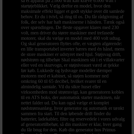
så et apparat på 2.000 watt kan kræve 6.000 watt i
startøjeblikket. Vælg derfor en model, hvor den
maksimale effekt ligger et godt stykke over dit samlede
behov. Er du i tvivl, så ring til os. Du får rådgivning af
folk, der selv har haft maskinerne i hånden. Tænk også
over spændingen. De fleste opgaver klares med 230
volt, men driver du større maskiner med trefasede
motorer, skal du vælge en model med 400 volt udtag.
Og skal generatoren flyttes ofte, er vægten afgørende:
en lille transportabel inverter bæres med én hånd, mens
de store maskiner er udstyret med hjul. Støjsvag drift,
nødstrøm og tilbehør Skal maskinen stå i et villakvarter
eller ved en skurvogn, er støjniveauet værd at tjekke
før køb. Lukkede og lydsvage modeller dæmper
motoren med et kabinet, så støjen kommer ned
omkring 60 til 65 decibel, hvilket svarer til en
almindelig samtale. Vil du sikre huset eller
virksomheden mod strømsvigt, kan generatoren kobles
til en ATS boks, der automatisk starter maskinen, når
nettet falder ud. Du kan også vælge et komplet
nødstrømsanlæg, hvor generator og automatik er tænkt
sammen fra start. Til den løbende drift finder du
batterier, ladekabler, filtre og reservedele i vores udvalg
af generatortilbehør, så din maskine er klar, hver gang
du får brug for den. Køb din generator hos Primus