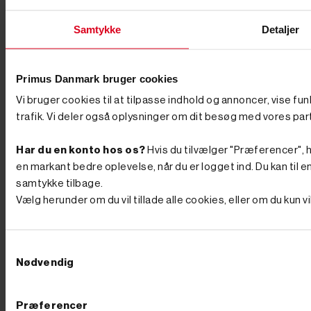
maskiner under 2 ton. Leder du efter en mini
rendegraver eller en af de mindre gravemaskiner til
Samtykke
Detaljer
både grave- og læsseopgaver, hjælper vi dig gerne med
at ramme den rigtige vægtklasse til netop dit behov.
Tilbehør og udstyr, der gør arbejdet nemmere En
minigraver er kun så god som det, du monterer på den.
Primus Danmark bruger cookies
Med det rette tilbehør som skovle, pælebor og skovklo
forvandler du maskinen til et komplet anlægsværktøj –
Vi bruger cookies til at tilpasse indhold og annoncer, vise fu
fra smalle graveskovle og tilteskovle til hydraulisk
trafik. Vi deler også oplysninger om dit besøg med vores par
pælebor, der trænger gennem stiv lerjord på sekunder.
Når jorden er gravet og skal pakkes igen, er en
pladevibrator til at komprimere jorden et oplagt
Har du en konto hos os?
Hvis du tilvælger "Præferencer", hu
makkerpar, og en motorbør til at flytte jord og grus
en markant bedre oplevelse, når du er logget ind. Du kan til en
sparer både ryg og tid, når materialerne skal væk fra
hullet. Transport og vedligehold En maskine på 1-2 ton
samtykke tilbage.
skal flyttes mellem opgaverne, og her er en trailer til
Vælg herunder om du vil tillade alle cookies, eller om du kun 
transport en god investering, så du selv kan køre
maskinen ud til arbejdet. Holder du maskinen kørende
i mange år, sker det også, at noget skal skiftes –
sliddele og reservedele og larvebånd finder du hos os,
Samtykkevalg
så du hurtigt er i gang igen i stedet for at vente. Hvad
Nødvendig
koster en minigraver? Prisen afhænger af størrelse,
drivkraft og udstyr. Mindre modeller fås til en
overkommelig pris, mens de store, fuldt udstyrede
Præferencer
maskiner ligger højere – som tommelfingerregel betaler