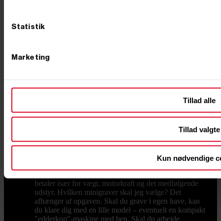
du for vægt, motorkraft og det udstyr, der følger med.
Vil du have mest maskine for pengene, så kig på, hvad
der reelt er inkluderet: en model med skovle og
Statistik
hurtigskift fra start er ofte billigere end at købe det hele
løst bagefter. Er du i tvivl, så ring – vi sammensætter
gerne en pakke, der rammer både opgaven og
Marketing
budgettet. Køb din minigraver hos Primus Danmark Vi
ved, at en minigraver er en stor beslutning, og derfor
står vi klar med rådgivning, før du køber. Vi har eget
lager og butik i Børkop, hvor du kan se maskinerne og
det store udvalg af udstyr med egne øjne. Bestiller du
Tillad alle
på hverdage før kl. 12.00, pakker og sender vi som
udgangspunkt samme dag, så du ikke skal vente på at
komme i gang. Se udvalget herunder, eller ring til os på
Tillad valgte
76 62 00 36 og få hjælp til at vælge den rigtige
maskine til din næste opgave. Ofte stillede spørgsmål
Hvad koster en minigraver? En minigraver kan
afhængigt af model, drivkraft og udstyr købes fra
Kun nødvendige c
omkring 30.000 kr. og op til flere hundrede tusinde
kroner for de største, fuldt udstyrede maskiner. Du
betaler især for vægt, motorkraft og det medfølgende
udstyr. Hvilken minigraver skal jeg vælge? Det
afhænger af opgaven. Skal du grave i egen have, kan
du klare dig med en lille model – eventuelt en kompakt
"edderkop"-maskine med ben. Skal du arbejde