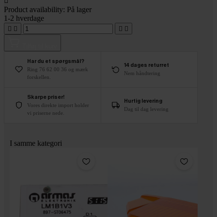

Product availability:
På lager
1-2 hverdage




Tilføj til kurv
Har du et spørgsmål?
14 dages returret
Ring 76 62 00 36 og mærk
Nem håndtering
forskellen.
Skarpe priser!
Hurtig levering
Vores direkte import holder
Dag til dag levering
vi priserne nede.
I samme kategori