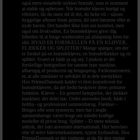
også mere ensartede stykker brænde, som er nemmere
at stable og opbevare. Når brændet kløves hurtigt og
effektivt, får du mere tid til det, du helst vil – såsom
hyggelige aftener foran pejsen, tid med børnene eller at
nyde haven. Det handler ikke kun om komfort, men
også om livskvalitet. En brændekløver giver dig
friheden til at bruge weekenden på afslapning frem for
slid. HVAD ER FORSKELLEN PÅ EN KLØVER,
FLÆKKER OG SPLITTER? Mange spørger, om der
er forskel på en brændekløver, en brændeflækker og en
splitter. Svaret er både ja og nej. I praksis er det
forskellige betegnelser for samme type maskine,
afhængig af producent og brugssprog. Fællesnævneren
er, at alle maskiner er udviklet til at dele træstykker.
Hos PrimusDanmark kalder vi dem konsekvent for
brændekløvere, da det bedst beskriver deres primære
funktion. Kløver – En generel betegnelse, der dækker
maskiner, der deler træ. Ordet anvendes bredt, både i
hobby- og professionel sammenhæng. Flækker –
Bruges ofte som synonym, men har i nogle
sammenhænge været brugt om mindre kraftige
modeller til privat brug. Splitter – Et mere teknisk
udtryk, der især anvendes internationalt. Her henvises
ofte til selve kløvemekanismen, typisk hydraulisk. Hos
PrimusDanmark er det vigtigste, at du får den rigtige