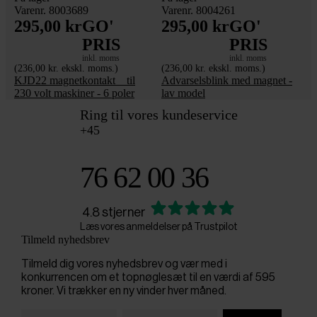
Varenr. 8003689
Varenr. 8004261
295,00 kr
GO'
295,00 kr
GO'
PRIS
PRIS
inkl. moms
inkl. moms
(236,00 kr. ekskl. moms.)
(236,00 kr. ekskl. moms.)
KJD22 magnetkontakt _ til
Advarselsblink med magnet -
230 volt maskiner - 6 poler
lav model
Ring til vores kundeservice
+45
76 62 00 36
4.8 stjerner
Læs vores anmeldelser på Trustpilot
Tilmeld nyhedsbrev
Tilmeld dig vores nyhedsbrev og vær med i
konkurrencen om et topnøglesæt til en værdi af 595
kroner. Vi trækker en ny vinder hver måned.