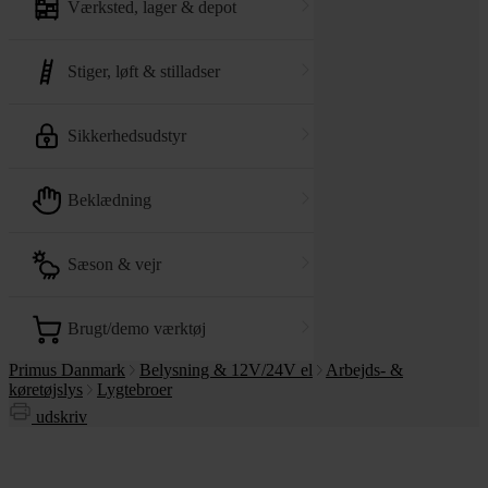
værksted, lager & depot
stiger, løft & stilladser
sikkerhedsudstyr
beklædning
sæson & vejr
brugt/demo værktøj
Primus Danmark
Belysning & 12V/24V el
Arbejds- &
køretøjslys
Lygtebroer
udskriv