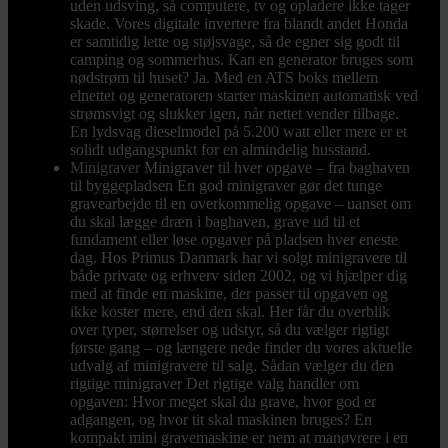
uden udsving, så computere, tv og opladere ikke tager
skade. Vores digitale invertere fra blandt andet Honda
er samtidig lette og støjsvage, så de egner sig godt til
camping og sommerhus. Kan en generator bruges som
nødstrøm til huset? Ja. Med en ATS boks mellem
elnettet og generatoren starter maskinen automatisk ved
strømsvigt og slukker igen, når nettet vender tilbage.
En lydsvag dieselmodel på 5.200 watt eller mere er et
solidt udgangspunkt for en almindelig husstand.
Minigraver
Minigraver til hver opgave – fra baghaven
til byggepladsen En god minigraver gør det tunge
gravearbejde til en overkommelig opgave – uanset om
du skal lægge dræn i baghaven, grave ud til et
fundament eller løse opgaver på pladsen hver eneste
dag. Hos Primus Danmark har vi solgt minigravere til
både private og erhverv siden 2002, og vi hjælper dig
med at finde en maskine, der passer til opgaven og
ikke koster mere, end den skal. Her får du overblik
over typer, størrelser og udstyr, så du vælger rigtigt
første gang – og længere nede finder du vores aktuelle
udvalg af minigravere til salg. Sådan vælger du den
rigtige minigraver Det rigtige valg handler om
opgaven: Hvor meget skal du grave, hvor god er
adgangen, og hvor tit skal maskinen bruges? En
kompakt mini gravemaskine er nem at manøvrere i en