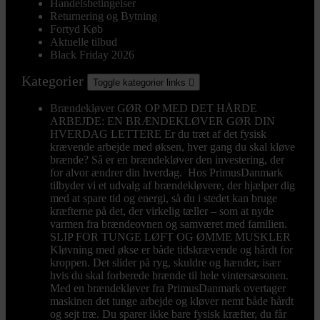
Handelsbetingelser
Returnering og Bytning
Fortyd Køb
Aktuelle tilbud
Black Friday 2026
Kategorier
Toggle kategorier links

Brændekløver
GØR OP MED DET HÅRDE
ARBEJDE: EN BRÆNDEKLØVER GØR DIN
HVERDAG LETTERE Er du træt af det fysisk
krævende arbejde med øksen, hver gang du skal kløve
brænde? Så er en brændekløver den investering, der
for alvor ændrer din hverdag. Hos PrimusDanmark
tilbyder vi et udvalg af brændekløvere, der hjælper dig
med at spare tid og energi, så du i stedet kan bruge
kræfterne på det, der virkelig tæller – som at nyde
varmen fra brændeovnen og samværet med familien.
SLIP FOR TUNGE LØFT OG ØMME MUSKLER
Kløvning med økse er både tidskrævende og hårdt for
kroppen. Det slider på ryg, skuldre og hænder, især
hvis du skal forberede brænde til hele vintersæsonen.
Med en brændekløver fra PrimusDanmark overtager
maskinen det tunge arbejde og kløver nemt både hårdt
og sejt træ. Du sparer ikke bare fysisk kræfter, du får