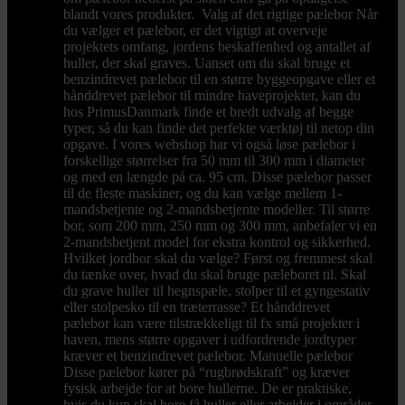
blandt vores produkter. Valg af det rigtige pælebor Når
du vælger et pælebor, er det vigtigt at overveje
projektets omfang, jordens beskaffenhed og antallet af
huller, der skal graves. Uanset om du skal bruge et
benzindrevet pælebor til en større byggeopgave eller et
hånddrevet pælebor til mindre haveprojekter, kan du
hos PrimusDanmark finde et bredt udvalg af begge
typer, så du kan finde det perfekte værktøj til netop din
opgave. I vores webshop har vi også løse pælebor i
forskellige størrelser fra 50 mm til 300 mm i diameter
og med en længde på ca. 95 cm. Disse pælebor passer
til de fleste maskiner, og du kan vælge mellem 1-
mandsbetjente og 2-mandsbetjente modeller. Til større
bor, som 200 mm, 250 mm og 300 mm, anbefaler vi en
2-mandsbetjent model for ekstra kontrol og sikkerhed.
Hvilket jordbor skal du vælge? Først og fremmest skal
du tænke over, hvad du skal bruge pæleboret til. Skal
du grave huller til hegnspæle, stolper til et gyngestativ
eller stolpesko til en træterrasse? Et hånddrevet
pælebor kan være tilstrækkeligt til fx små projekter i
haven, mens større opgaver i udfordrende jordtyper
kræver et benzindrevet pælebor. Manuelle pælebor
Disse pælebor kører på “rugbrødskraft” og kræver
fysisk arbejde for at bore hullerne. De er praktiske,
hvis du kun skal bore få huller eller arbejder i områder,