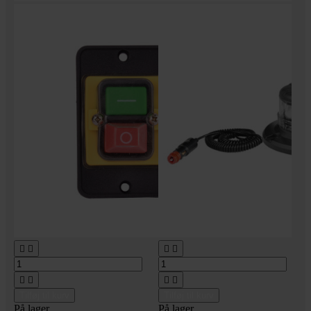








Tilføj til kurv
Tilføj til kurv
På lager
På lager