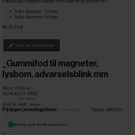
Passer på magnetfødder med diameter på 64 mm
Ydre diameter: 70 mm
Indre diameter: 64 mm
Nr. G-Fod
Skriv din anmeldelse
_Gummifod til magneter,
lysbom, advarselsblink mm
Price:
10,00 kr
10,00 kr
GO' PRIS
inkl. moms
(8,00 kr. ekskl. moms.)
Varenr. 8003351
På lager, leveringstid er
1-2 hverdage
✓
Bestil nu, og få afsendt mandag kl 12