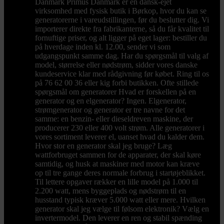
Danmark Primus Danmark er en dansk-ejet
virksomhed med fysisk butik i Børkop, hvor du kan se
generatorerne i vareudstillingen, før du beslutter dig. Vi
importerer direkte fra fabrikanterne, så du får kvalitet til
fornuftige priser, og alt ligger på eget lager: bestiller du
på hverdage inden kl. 12.00, sender vi som
udgangspunkt samme dag. Har du spørgsmål til valg af
model, størrelse eller nødstrøm, sidder vores danske
kundeservice klar med rådgivning før købet. Ring til os
på 76 62 00 36 eller kig forbi butikken. Ofte stillede
spørgsmål om generatorer Hvad er forskellen på en
generator og en elgenerator? Ingen. Elgenerator,
strømgenerator og generator er tre navne for det
samme: en benzin- eller dieseldreven maskine, der
producerer 230 eller 400 volt strøm. Alle generatorer i
vores sortiment leverer el, uanset hvad du kalder dem.
Hvor stor en generator skal jeg bruge? Læg
wattforbruget sammen for de apparater, der skal køre
samtidig, og husk at maskiner med motor kan kræve
op til tre gange deres normale forbrug i startøjeblikket.
Til lettere opgaver rækker en lille model på 1.000 til
2.200 watt, mens byggeplads og nødstrøm til en
husstand typisk kræver 5.000 watt eller mere. Hvilken
generator skal jeg vælge til følsom elektronik? Vælg en
invertermodel. Den leverer en ren og stabil spænding