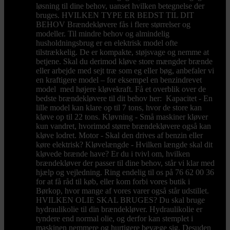
løsning til dine behov, uanset hvilken betegnelse der
bruges. HVILKEN TYPE ER BEDST TIL DIT
BEHOV Brændekløvere fås i flere størrelser og
modeller. Til mindre behov og almindelig
husholdningsbrug er en elektrisk model ofte
tilstrækkelig. De er kompakte, støjsvage og nemme at
betjene. Skal du derimod kløve store mængder brænde
eller arbejde med sejt træ som eg eller bøg, anbefaler vi
en kraftigere model – for eksempel en benzindrevet
model med højere kløvekraft. Få et overblik over de
bedste brændekløvere til dit behov her: Kapacitet - En
lille model kan klare op til 7 tons, hvor de store kan
kløve op til 22 tons. Kløvning - Små maskiner kløver
kun vandret, hvorimod større brændekløvere også kan
kløve lodret. Motor - Skal den drives af benzin eller
køre elektrisk? Kløvelængde - Hvilken længde skal dit
kløvede brænde have? Er du i tvivl om, hvilken
brændekløver der passer til dine behov, står vi klar med
hjælp og vejledning. Ring endelig til os på 76 62 00 36
for at få råd til køb, eller kom forbi vores butik i
Børkop, hvor mange af vores varer også står udstillet.
HVILKEN OLIE SKAL BRUGES? Du skal bruge
hydraulikolie til din brændekløver. Hydraulikolie er
tyndere end normal olie, og derfor kan stemplet i
maskinen nemmere og hurtigere bevæge sig. Desuden