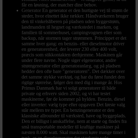
får en løsning, der matcher dine behov.
Generator
En generator er den hurtigste vej til strøm de
steder, hvor elnettet ikke rækker. Håndværkeren bruger
den til vinkelsliberen på pladsen uden byggestrøm,
landmanden til hegnet og værkstedet i marken, og
familien til sommerhuset, campingvognen eller som
backup, når stormen tager strømmen. Princippet er det
samme hver gang: en benzin- eller dieselmotor driver
en generatorenhed, der leverer 230 eller 400 volt,
præcis som stikkontakten derhjemme. Maskinen går
under flere navne. Nogle siger elgenerator, andre
strømgenerator eller generatoranlæg, og på pladsen
hedder den ofte bare "generatoren". Det dækker over
det samme stykke værktøj, og har du først fundet den
rigtige størrelse, følger den med dig i mange år. Hos
Primus Danmark har vi solgt generatorer til både
private og erhverv siden 2002, og vi har testet
maskinerne, før de kommer på hylden. Benzin, diesel
eller inverter: vælg type efter opgaven Det første valg
står mellem tre typer. En benzingenerator er den
klassiske allrounder til værksted, have og byggeplads.
Den er billigst i anskaffelse, nem at starte og findes fra
små transportable modeller til kraftige maskiner på
næsten 8.000 watt. Skal maskinen køre mange timer i
træk, er en dieselgenerator det stærkeste valg.