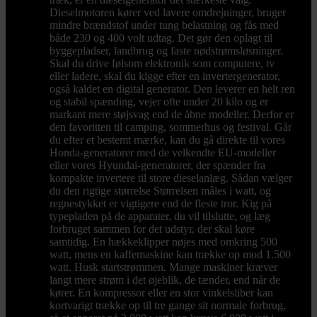
Dieselmotoren kører ved lavere omdrejninger, bruger
mindre brændstof under tung belastning og fås med
både 230 og 400 volt udtag. Det gør den oplagt til
byggepladser, landbrug og faste nødstrømsløsninger.
Skal du drive følsom elektronik som computere, tv
eller ladere, skal du kigge efter en invertergenerator,
også kaldet en digital generator. Den leverer en helt ren
og stabil spænding, vejer ofte under 20 kilo og er
markant mere støjsvag end de åbne modeller. Derfor er
den favoritten til camping, sommerhus og festival. Går
du efter et bestemt mærke, kan du gå direkte til vores
Honda-generatorer med de velkendte EU-modeller
eller vores Hyundai-generatorer, der spænder fra
kompakte invertere til store dieselanlæg. Sådan vælger
du den rigtige størrelse Størrelsen måles i watt, og
regnestykket er vigtigere end de fleste tror. Kig på
typepladen på de apparater, du vil tilslutte, og læg
forbruget sammen for det udstyr, der skal køre
samtidig. En hækkeklipper nøjes med omkring 500
watt, mens en kaffemaskine kan trække op mod 1.500
watt. Husk startstrømmen. Mange maskiner kræver
langt mere strøm i det øjeblik, de tænder, end når de
kører. En kompressor eller en stor vinkelsliber kan
kortvarigt trække op til tre gange sit normale forbrug,