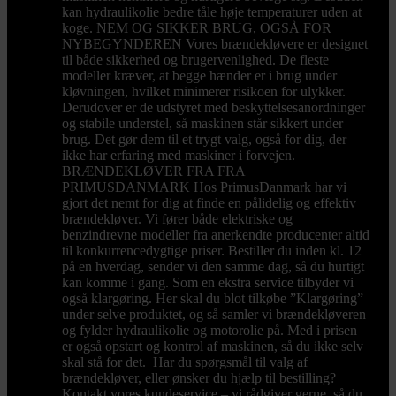
kan hydraulikolie bedre tåle høje temperaturer uden at
koge. NEM OG SIKKER BRUG, OGSÅ FOR
NYBEGYNDEREN Vores brændekløvere er designet
til både sikkerhed og brugervenlighed. De fleste
modeller kræver, at begge hænder er i brug under
kløvningen, hvilket minimerer risikoen for ulykker.
Derudover er de udstyret med beskyttelsesanordninger
og stabile understel, så maskinen står sikkert under
brug. Det gør dem til et trygt valg, også for dig, der
ikke har erfaring med maskiner i forvejen.
BRÆNDEKLØVER FRA FRA
PRIMUSDANMARK Hos PrimusDanmark har vi
gjort det nemt for dig at finde en pålidelig og effektiv
brændekløver. Vi fører både elektriske og
benzindrevne modeller fra anerkendte producenter altid
til konkurrencedygtige priser. Bestiller du inden kl. 12
på en hverdag, sender vi den samme dag, så du hurtigt
kan komme i gang. Som en ekstra service tilbyder vi
også klargøring. Her skal du blot tilkøbe ”Klargøring”
under selve produktet, og så samler vi brændekløveren
og fylder hydraulikolie og motorolie på. Med i prisen
er også opstart og kontrol af maskinen, så du ikke selv
skal stå for det. Har du spørgsmål til valg af
brændekløver, eller ønsker du hjælp til bestilling?
Kontakt vores kundeservice – vi rådgiver gerne, så du