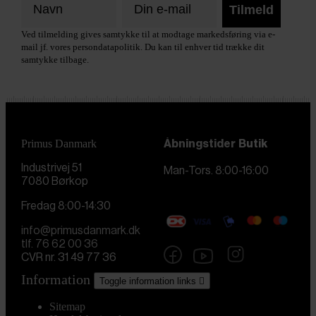
Tilmeld
Ved tilmelding gives samtykke til at modtage markedsføring via e-
mail jf. vores persondatapolitik. Du kan til enhver tid trække dit
samtykke tilbage.
Primus Danmark
Åbningstider
Butik
Industrivej 51
Man-Tors. 8:00-16:00
7080 Børkop
Fredag 8:00-14:30
info@primusdanmark.dk
tlf. 76 62 00 36
CVR nr. 31 49 77 36
Information
Toggle information links

Sitemap