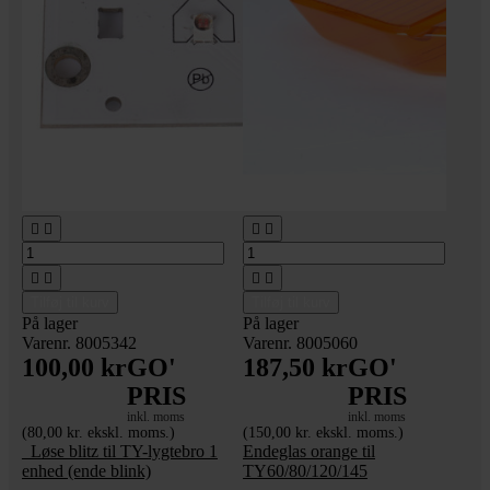








Tilføj til kurv
Tilføj til kurv
På lager
På lager
Varenr. 8005342
Varenr. 8005060
100,00 kr
GO'
187,50 kr
GO'
PRIS
PRIS
inkl. moms
inkl. moms
(80,00 kr. ekskl. moms.)
(150,00 kr. ekskl. moms.)
_Løse blitz til TY-lygtebro 1
Endeglas orange til
enhed (ende blink)
TY60/80/120/145