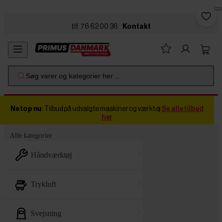
Skip to main content
tlf. 76 62 00 36
Kontakt
Søg varer og kategorier her ...
Netop nu
: Tilbud på udvalgte maskiner og værktøj
Se alle tilbud
her
Alle kategorier
håndværktøj
trykluft
svejsning