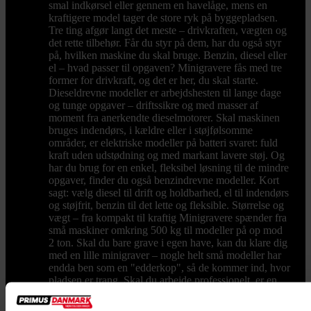
smal indkørsel eller gennem en havelåge, mens en
kraftigere model tager de store ryk på byggepladsen.
Tre ting afgør langt det meste – drivkraften, vægten og
det rette tilbehør. Får du styr på dem, har du også styr
på, hvilken maskine du skal bruge. Benzin, diesel eller
el – hvad passer til opgaven? Minigravere fås med tre
former for drivkraft, og det er her, du skal starte.
Dieseldrevne modeller er arbejdshesten til lange dage
og tunge opgaver – driftssikre og med masser af
moment fra anerkendte dieselmotorer. Skal maskinen
bruges indendørs, i kældre eller i støjfølsomme
områder, er elektriske modeller på batteri svaret: fuld
kraft uden udstødning og med markant lavere støj. Og
har du brug for en enkel, fleksibel løsning til de mindre
opgaver, finder du også benzindrevne modeller. Kort
sagt: vælg diesel til drift og holdbarhed, el til indendørs
og støjfrit, benzin til det lette og fleksible. Størrelse og
vægt – fra kompakt til kraftig Minigravere spænder fra
små maskiner omkring 500 kg til modeller på op mod
2 ton. Skal du bare grave i egen have, kan du klare dig
med en lille minigraver – nogle helt små modeller har
endda ben som en "edderkop", så de kommer ind, hvor
pladsen er trang. Skal du arbejde professionelt, er en
maskine på larvebånd fra omkring 1 ton og opefter det
rigtige valg, og langt de fleste opgaver kan løses med