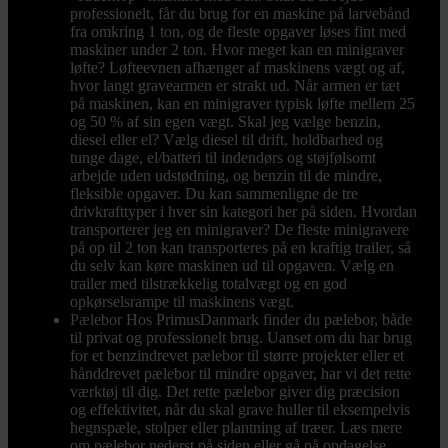
professionelt, får du brug for en maskine på larvebånd
fra omkring 1 ton, og de fleste opgaver løses fint med
maskiner under 2 ton. Hvor meget kan en minigraver
løfte? Løfteevnen afhænger af maskinens vægt og af,
hvor langt gravearmen er strakt ud. Når armen er tæt
på maskinen, kan en minigraver typisk løfte mellem 25
og 50 % af sin egen vægt. Skal jeg vælge benzin,
diesel eller el? Vælg diesel til drift, holdbarhed og
tunge dage, el/batteri til indendørs og støjfølsomt
arbejde uden udstødning, og benzin til de mindre,
fleksible opgaver. Du kan sammenligne de tre
drivkrafttyper i hver sin kategori her på siden. Hvordan
transporterer jeg en minigraver? De fleste minigravere
på op til 2 ton kan transporteres på en kraftig trailer, så
du selv kan køre maskinen ud til opgaven. Vælg en
trailer med tilstrækkelig totalvægt og en god
opkørselsrampe til maskinens vægt.
Pælebor
Hos PrimusDanmark finder du pælebor, både
til privat og professionelt brug. Uanset om du har brug
for et benzindrevet pælebor til større projekter eller et
hånddrevet pælebor til mindre opgaver, har vi det rette
værktøj til dig. Det rette pælebor giver dig præcision
og effektivitet, når du skal grave huller til eksempelvis
hegnspæle, stolper eller plantning af træer. Læs mere
om pælebor nederst på siden eller gå på opdagelse