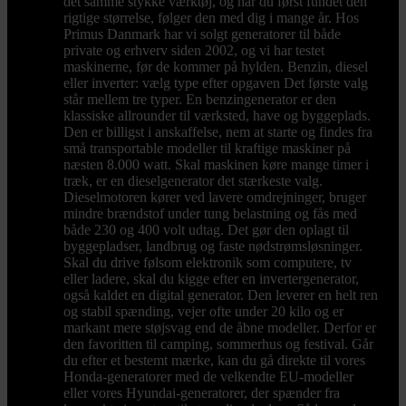
det samme stykke værktøj, og har du først fundet den
rigtige størrelse, følger den med dig i mange år. Hos
Primus Danmark har vi solgt generatorer til både
private og erhverv siden 2002, og vi har testet
maskinerne, før de kommer på hylden. Benzin, diesel
eller inverter: vælg type efter opgaven Det første valg
står mellem tre typer. En benzingenerator er den
klassiske allrounder til værksted, have og byggeplads.
Den er billigst i anskaffelse, nem at starte og findes fra
små transportable modeller til kraftige maskiner på
næsten 8.000 watt. Skal maskinen køre mange timer i
træk, er en dieselgenerator det stærkeste valg.
Dieselmotoren kører ved lavere omdrejninger, bruger
mindre brændstof under tung belastning og fås med
både 230 og 400 volt udtag. Det gør den oplagt til
byggepladser, landbrug og faste nødstrømsløsninger.
Skal du drive følsom elektronik som computere, tv
eller ladere, skal du kigge efter en invertergenerator,
også kaldet en digital generator. Den leverer en helt ren
og stabil spænding, vejer ofte under 20 kilo og er
markant mere støjsvag end de åbne modeller. Derfor er
den favoritten til camping, sommerhus og festival. Går
du efter et bestemt mærke, kan du gå direkte til vores
Honda-generatorer med de velkendte EU-modeller
eller vores Hyundai-generatorer, der spænder fra