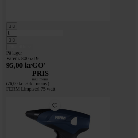




Tilføj til kurv
På lager
Varenr. 8005219
95,00 kr
GO'
PRIS
inkl. moms
(76,00 kr. ekskl. moms.)
FERM Limpistol 75 watt