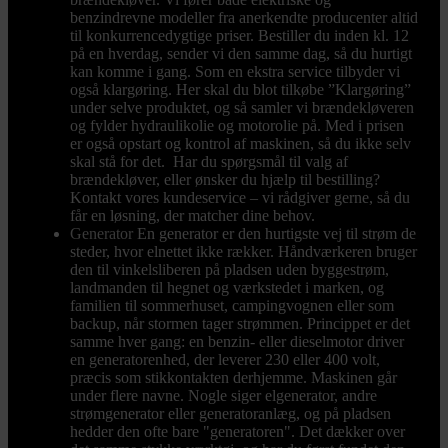
benzindrevne modeller fra anerkendte producenter altid
til konkurrencedygtige priser. Bestiller du inden kl. 12
på en hverdag, sender vi den samme dag, så du hurtigt
kan komme i gang. Som en ekstra service tilbyder vi
også klargøring. Her skal du blot tilkøbe ”Klargøring”
under selve produktet, og så samler vi brændekløveren
og fylder hydraulikolie og motorolie på. Med i prisen
er også opstart og kontrol af maskinen, så du ikke selv
skal stå for det. Har du spørgsmål til valg af
brændekløver, eller ønsker du hjælp til bestilling?
Kontakt vores kundeservice – vi rådgiver gerne, så du
får en løsning, der matcher dine behov.
Generator
En generator er den hurtigste vej til strøm de
steder, hvor elnettet ikke rækker. Håndværkeren bruger
den til vinkelsliberen på pladsen uden byggestrøm,
landmanden til hegnet og værkstedet i marken, og
familien til sommerhuset, campingvognen eller som
backup, når stormen tager strømmen. Princippet er det
samme hver gang: en benzin- eller dieselmotor driver
en generatorenhed, der leverer 230 eller 400 volt,
præcis som stikkontakten derhjemme. Maskinen går
under flere navne. Nogle siger elgenerator, andre
strømgenerator eller generatoranlæg, og på pladsen
hedder den ofte bare "generatoren". Det dækker over