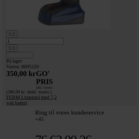




Tilføj til kurv
På lager
Varenr. 8005220
350,00 kr
GO'
PRIS
inkl. moms
(280,00 kr. ekskl. moms.)
FERM Limpistol med 7,2
volt batteri
Ring til vores kundeservice
+45