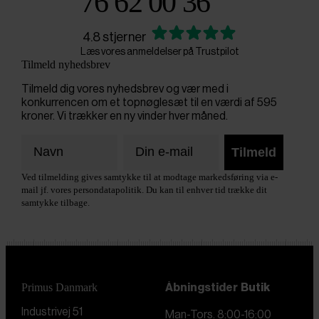
76 62 00 36
4.8 stjerner
Læs vores anmeldelser på Trustpilot
Tilmeld nyhedsbrev
Tilmeld dig vores nyhedsbrev og vær med i
konkurrencen om et topnøglesæt til en værdi af 595
kroner. Vi trækker en ny vinder hver måned.
Tilmeld
Ved tilmelding gives samtykke til at modtage markedsføring via e-
mail jf. vores persondatapolitik. Du kan til enhver tid trække dit
samtykke tilbage.
Primus Danmark
Åbningstider
Butik
Industrivej 51
Man-Tors. 8:00-16:00