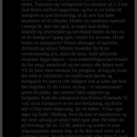
hullet. Transport og vedligehold En maskine på 1-2 ton
skal flyttes mellem opgaverne, og her er en trailer til
transport en god investering, så du selv kan køre
maskinen ud til arbejdet. Holder du maskinen kørende
i mange år, sker det også, at noget skal skiftes –
sliddele og reservedele og larvebånd finder du hos os,
så du hurtigt er i gang igen i stedet for at vente. Hvad
koster en minigraver? Prisen afhænger af størrelse,
drivkraft og udstyr. Mindre modeller fås til en
overkommelig pris, mens de store, fuldt udstyrede
maskiner ligger højere – som tommelfingerregel betaler
du for vægt, motorkraft og det udstyr, der følger med.
Vil du have mest maskine for pengene, så kig på, hvad
der reelt er inkluderet: en model med skovle og
hurtigskift fra start er ofte billigere end at købe det hele
løst bagefter. Er du i tvivl, så ring – vi sammensætter
gerne en pakke, der rammer både opgaven og
budgettet. Køb din minigraver hos Primus Danmark Vi
ved, at en minigraver er en stor beslutning, og derfor
står vi klar med rådgivning, før du køber. Vi har eget
lager og butik i Børkop, hvor du kan se maskinerne og
det store udvalg af udstyr med egne øjne. Bestiller du
på hverdage før kl. 12.00, pakker og sender vi som
udgangspunkt samme dag, så du ikke skal vente på at
komme i gang. Se udvalget herunder, eller ring til os på