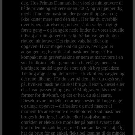
dag. Hos Primus Danmark har vi solgt minigravere til
både private og erhverv siden 2002, og vi hjælper dig
med at finde en maskine, der passer til opgaven og
ikke koster mere, end den skal. Her får du overblik
over typer, størrelser og udstyr, så du vælger rigtigt
første gang – og længere nede finder du vores aktuelle
udvalg af minigravere til salg. Sådan vælger du den
rigtige minigraver Det rigtige valg handler om
opgaven: Hvor meget skal du grave, hvor god er
adgangen, og hvor tit skal maskinen bruges? En
kompakt mini gravemaskine er nem at manøvrere i en
smal indkørsel eller gennem en havelåge, mens en
kraftigere model tager de store ryk på byggepladsen.
Tre ting afgør langt det meste – drivkraften, vægten og
det rette tilbehør. Får du styr på dem, har du også styr
på, hvilken maskine du skal bruge. Benzin, diesel eller
el – hvad passer til opgaven? Minigravere fås med tre
former for drivkraft, og det er her, du skal starte.
Dieseldrevne modeller er arbejdshesten til lange dage
og tunge opgaver – driftssikre og med masser af
moment fra anerkendte dieselmotorer. Skal maskinen
bruges indendørs, i kældre eller i støjfølsomme
områder, er elektriske modeller på batteri svaret: fuld
kraft uden udstødning og med markant lavere støj. Og
har du brug for en enkel, fleksibel løsning til de mindre