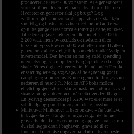
producerer 230 eller 400 volt strøm. Alle generatorer i
vores sortiment leverer el, uanset hvad du kalder dem.
Hvor stor en generator skal jeg bruge? Læg
wattforbruget sammen for de apparater, der skal køre
samtidig, og husk at maskiner med motor kan kræve
op til tre gange deres normale forbrug i startøjeblikket.
Til lettere opgaver rækker en lille model på 1.000 til
2.200 watt, mens byggeplads og nødstrøm til en
husstand typisk kræver 5.000 watt eller mere. Hvilken
generator skal jeg vælge til følsom elektronik? Vælg en
invertermodel. Den leverer en ren og stabil spænding
uden udsving, så computere, tv og opladere ikke tager
skade. Vores digitale invertere fra blandt andet Honda
er samtidig lette og støjsvage, så de egner sig godt til
camping og sommerhus. Kan en generator bruges som
nødstrøm til huset? Ja. Med en ATS boks mellem
elnettet og generatoren starter maskinen automatisk ved
strømsvigt og slukker igen, når nettet vender tilbage.
En lydsvag dieselmodel på 5.200 watt eller mere er et
solidt udgangspunkt for en almindelig husstand.
Minigraver
Minigraver til hver opgave – fra baghaven
til byggepladsen En god minigraver gør det tunge
gravearbejde til en overkommelig opgave – uanset om
du skal lægge dræn i baghaven, grave ud til et
fundament eller løse opgaver på pladsen hver eneste