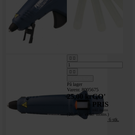




Tilføj til kurv
På lager
Varenr. 8005675
25,00 kr
GO'
PRIS
inkl. moms
(20,00 kr. ekskl. moms.)
Limstifter til limpistol 6 stk.
Ø7,2 x 100 mm