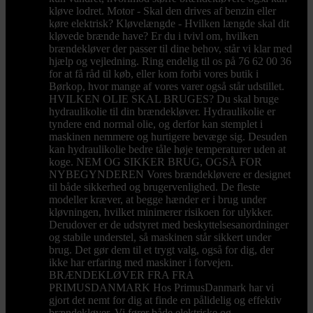
kløve lodret. Motor - Skal den drives af benzin eller
køre elektrisk? Kløvelængde - Hvilken længde skal dit
kløvede brænde have? Er du i tvivl om, hvilken
brændekløver der passer til dine behov, står vi klar med
hjælp og vejledning. Ring endelig til os på 76 62 00 36
for at få råd til køb, eller kom forbi vores butik i
Børkop, hvor mange af vores varer også står udstillet.
HVILKEN OLIE SKAL BRUGES? Du skal bruge
hydraulikolie til din brændekløver. Hydraulikolie er
tyndere end normal olie, og derfor kan stemplet i
maskinen nemmere og hurtigere bevæge sig. Desuden
kan hydraulikolie bedre tåle høje temperaturer uden at
koge. NEM OG SIKKER BRUG, OGSÅ FOR
NYBEGYNDEREN Vores brændekløvere er designet
til både sikkerhed og brugervenlighed. De fleste
modeller kræver, at begge hænder er i brug under
kløvningen, hvilket minimerer risikoen for ulykker.
Derudover er de udstyret med beskyttelsesanordninger
og stabile understel, så maskinen står sikkert under
brug. Det gør dem til et trygt valg, også for dig, der
ikke har erfaring med maskiner i forvejen.
BRÆNDEKLØVER FRA FRA
PRIMUSDANMARK Hos PrimusDanmark har vi
gjort det nemt for dig at finde en pålidelig og effektiv
brændekløver. Vi fører både elektriske og