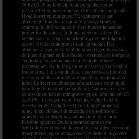
76 62 00 36 og få hjælp til at vælge den rigtige
maskine til din næste opgave. Ofte stillede spørgsmål
Hvad koster en minigraver? En minigraver kan
afhængigt af model, drivkraft og udstyr købes fra
omkring 30.000 kr. og op til flere hundrede tusinde
kroner for de største, fuldt udstyrede maskiner. Du
betaler især for vægt, motorkraft og det medfølgende
udstyr. Hvilken minigraver skal jeg vælge? Det
afhænger af opgaven. Skal du grave i egen have, kan
du klare dig med en lille model – eventuelt en kompakt
"edderkop"-maskine med ben. Skal du arbejde
professionelt, får du brug for en maskine på larvebånd
fra omkring 1 ton, og de fleste opgaver løses fint med
maskiner under 2 ton. Hvor meget kan en minigraver
løfte? Løfteevnen afhænger af maskinens vægt og af,
hvor langt gravearmen er strakt ud. Når armen er tæt
på maskinen, kan en minigraver typisk løfte mellem 25
og 50 % af sin egen vægt. Skal jeg vælge benzin,
diesel eller el? Vælg diesel til drift, holdbarhed og
tunge dage, el/batteri til indendørs og støjfølsomt
arbejde uden udstødning, og benzin til de mindre,
fleksible opgaver. Du kan sammenligne de tre
drivkrafttyper i hver sin kategori her på siden. Hvordan
transporterer jeg en minigraver? De fleste minigravere
på op til 2 ton kan transporteres på en kraftig trailer, så