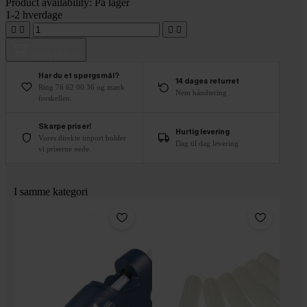
Product availability:
På lager
1-2 hverdage




Tilføj til kurv
Har du et spørgsmål?
14 dages returret
Ring 76 62 00 36 og mærk
Nem håndtering
forskellen.
Skarpe priser!
Hurtig levering
Vores direkte import holder
Dag til dag levering
vi priserne nede.
I samme kategori