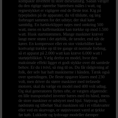
kompakte invertere til store dieselanlæg. Sådan vælger
du den rigtige størrelse Størrelsen måles i watt, og
regnestykket er vigtigere end de fleste tror. Kig på
typepladen på de apparater, du vil tilslutte, og læg
forbruget sammen for det udstyr, der skal køre
samtidig. En hækkeklipper nøjes med omkring 500
watt, mens en kaffemaskine kan trække op mod 1.500
watt. Husk startstrømmen. Mange maskiner kræver
langt mere strøm i det øjeblik, de tænder, end når de
kører. En kompressor eller en stor vinkelsliber kan
kortvarigt trække op til tre gange sit normale forbrug,
så et apparat på 2.000 watt kan kræve 6.000 watt i
startøjeblikket. Vælg derfor en model, hvor den
maksimale effekt ligger et godt stykke over dit samlede
behov. Er du i tvivl, så ring til os. Du får rådgivning af
folk, der selv har haft maskinerne i hånden. Tænk også
over spændingen. De fleste opgaver klares med 230
volt, men driver du større maskiner med trefasede
motorer, skal du vælge en model med 400 volt udtag.
Og skal generatoren flyttes ofte, er vægten afgørende:
en lille transportabel inverter bæres med én hånd, mens
de store maskiner er udstyret med hjul. Støjsvag drift,
nødstrøm og tilbehør Skal maskinen stå i et villakvarter
eller ved en skurvogn, er støjniveauet værd at tjekke
før køb. Lukkede og lydsvage modeller dæmper