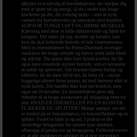
tilbyder vi et udvalg af brændekløvere, der hjælper dig
med at spare tid og energi, så du i stedet kan bruge
kræfterne på det, der virkelig tæller – som at nyde
varmen fra brændeovnen og samværet med familien.
SLIP FOR TUNGE LØFT OG ØMME MUSKLER
Kløvning med økse er både tidskrævende og hårdt for
kroppen. Det slider på ryg, skuldre og hænder, især
hvis du skal forberede brænde til hele vintersæsonen.
Med en brændekløver fra PrimusDanmark overtager
maskinen det tunge arbejde og kløver nemt både hårdt
og sejt træ. Du sparer ikke bare fysisk kræfter, du får
også mere ensartede stykker brænde, som er nemmere
at stable og opbevare. Når brændet kløves hurtigt og
effektivt, får du mere tid til det, du helst vil – såsom
hyggelige aftener foran pejsen, tid med børnene eller at
nyde haven. Det handler ikke kun om komfort, men
også om livskvalitet. En brændekløver giver dig
friheden til at bruge weekenden på afslapning frem for
slid. HVAD ER FORSKELLEN PÅ EN KLØVER,
FLÆKKER OG SPLITTER? Mange spørger, om der
er forskel på en brændekløver, en brændeflækker og en
splitter. Svaret er både ja og nej. I praksis er det
forskellige betegnelser for samme type maskine,
afhængig af producent og brugssprog. Fællesnævneren
er, at alle maskiner er udviklet til at dele træstykker.