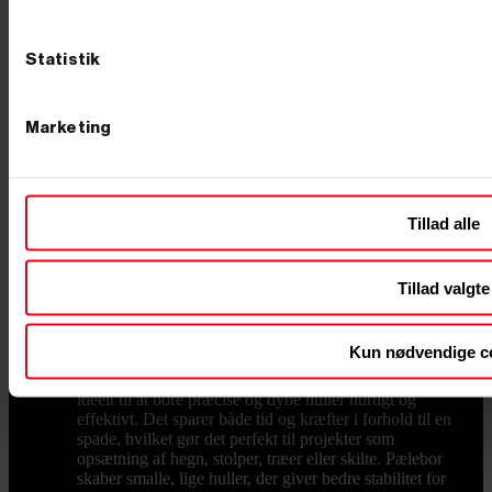
pælebor, skal du blot holde værktøjet stabilt og lade
motoren klare boringerne. Dette sparer dig både tid og
kræfter, især når der skal bores mange huller.
Statistik
Motoriserede pælebor er det perfekte valg til store
projekter, og du kan fx se vores populære
benzindrevne model med tre borstørrelser, som er en
effektiv og pålidelig løsning til dit store projekt.
Marketing
Borekapacitet og bortype Når du skal vælge borets
kapacitet, er det vigtigt at overveje, hvor store og dybe
dine huller skal være. Vores pælebor kan fås i størrelser
fra 50 mm til 300 mm i diameter, afhængigt af
projektet. Til mindre stolper eller hegnspæle kan du
Tillad alle
overveje et bor med en diameter på 100 mm, mens
større huller kræver bor på 200 mm eller mere. Husk,
at til store bor, som f.eks. 250 mm og 300 mm,
Tillad valgte
anbefaler vi en 2-mandsbetjent model. Fordele ved at
bruge et pælebor Der er mange fordele ved at investere
i et pælebor, hvis du skal i gang med et projekt, der
Kun nødvendige c
kræver at få gravet præcise huller ud. Her er nogle af
de største fordele: Spar tid og kræfter: Et pælebor er
ideelt til at bore præcise og dybe huller hurtigt og
effektivt. Det sparer både tid og kræfter i forhold til en
spade, hvilket gør det perfekt til projekter som
opsætning af hegn, stolper, træer eller skilte. Pælebor
skaber smalle, lige huller, der giver bedre stabilitet for