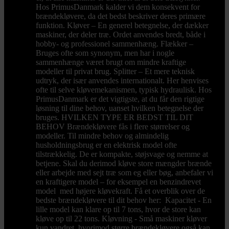
Hos PrimusDanmark kalder vi dem konsekvent for
brændekløvere, da det bedst beskriver deres primære
funktion. Kløver – En generel betegnelse, der dækker
maskiner, der deler træ. Ordet anvendes bredt, både i
hobby- og professionel sammenhæng. Flækker –
Bruges ofte som synonym, men har i nogle
sammenhænge været brugt om mindre kraftige
modeller til privat brug. Splitter – Et mere teknisk
udtryk, der især anvendes internationalt. Her henvises
ofte til selve kløvemekanismen, typisk hydraulisk. Hos
PrimusDanmark er det vigtigste, at du får den rigtige
løsning til dine behov, uanset hvilken betegnelse der
bruges. HVILKEN TYPE ER BEDST TIL DIT
BEHOV Brændekløvere fås i flere størrelser og
modeller. Til mindre behov og almindelig
husholdningsbrug er en elektrisk model ofte
tilstrækkelig. De er kompakte, støjsvage og nemme at
betjene. Skal du derimod kløve store mængder brænde
eller arbejde med sejt træ som eg eller bøg, anbefaler vi
en kraftigere model – for eksempel en benzindrevet
model med højere kløvekraft. Få et overblik over de
bedste brændekløvere til dit behov her: Kapacitet - En
lille model kan klare op til 7 tons, hvor de store kan
kløve op til 22 tons. Kløvning - Små maskiner kløver
kun vandret, hvorimod større brændekløvere også kan