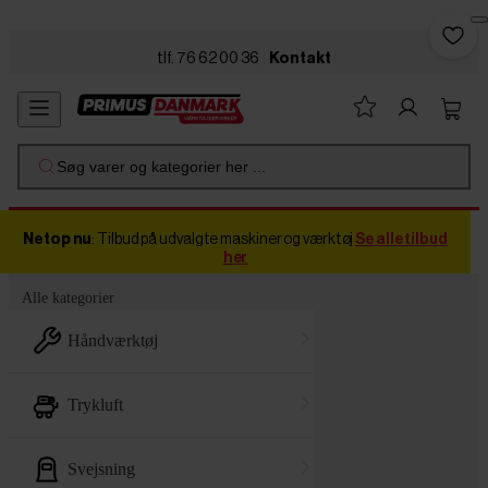
Skip to main content
tlf. 76 62 00 36
Kontakt
Søg varer og kategorier her ...
Netop nu
: Tilbud på udvalgte maskiner og værktøj
Se alle tilbud
her
Alle kategorier
håndværktøj
trykluft
svejsning