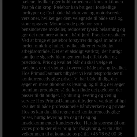
pælene, hvilket øger holdbarheden af konstruktionen.
Pas på din krop: Pælebor kan bruges i forskellige
jordtyper og fås i både hånddrevne og motoriserede
versioner, hvilket gør dem velegnede til både små og
store opgaver. Motoriserede pælebor, som
benzindrevne modeller, reducerer fysisk belastning og
gør det nemmere at bore i hård jord. Præcise resultater:
Ved at bruge et pælebor forstyrrer du også mindre af
jorden omkring hullet, hvilket sikrer et ryddeligt
arbejdsområde. Det er et alsidigt værktøj, der hurtigt
kan tjene sig selv hjem gennem høj effektivitet og
præcision. Pris og kvalitet Når du skal vælge et
pælebor, er det vigtigt at overveje både pris og kvalitet.
Hos PrimusDanmark tilbyder vi kvalitetsprodukter til
konkurrencedygtige priser. Vi har både til dig, der
søger en mere økonomisk løsning, og til dig der søger
premium produkter, så du kan finde det pælebor, der
passer til dit budget. Lynhurtig levering og venlig
service Hos PrimusDanmark tilbyder vi værktøj af høj
kvalitet til både professionelle håndværkere og private.
Hos os kan du altid regne med konkurrencedygtige
priser, hurtig levering fra dag til dag og
imødekommende kundeservice. Har du spørgsmål om
vores produkter eller brug for rådgivning, er du altid
velkommen til at kontakte os på tlf. +45 76 62 00 36