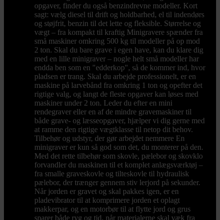
opgaver, finder du også benzindrevne modeller. Kort
sagt: vælg diesel til drift og holdbarhed, el til indendørs
og støjfrit, benzin til det lette og fleksible. Størrelse og
vægt – fra kompakt til kraftig Minigravere spænder fra
små maskiner omkring 500 kg til modeller på op mod
2 ton. Skal du bare grave i egen have, kan du klare dig
med en lille minigraver – nogle helt små modeller har
endda ben som en "edderkop", så de kommer ind, hvor
pladsen er trang. Skal du arbejde professionelt, er en
maskine på larvebånd fra omkring 1 ton og opefter det
rigtige valg, og langt de fleste opgaver kan løses med
maskiner under 2 ton. Leder du efter en mini
rendegraver eller en af de mindre gravemaskiner til
både grave- og læsseopgaver, hjælper vi dig gerne med
at ramme den rigtige vægtklasse til netop dit behov.
Tilbehør og udstyr, der gør arbejdet nemmere En
minigraver er kun så god som det, du monterer på den.
Med det rette tilbehør som skovle, pælebor og skovklo
forvandler du maskinen til et komplet anlægsværktøj –
fra smalle graveskovle og tilteskovle til hydraulisk
pælebor, der trænger gennem stiv lerjord på sekunder.
Når jorden er gravet og skal pakkes igen, er en
pladevibrator til at komprimere jorden et oplagt
makkerpar, og en motorbør til at flytte jord og grus
sparer både ryg og tid, når materialerne skal væk fra