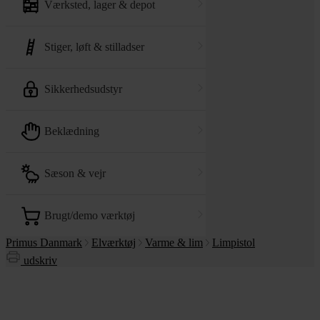
værksted, lager & depot
stiger, løft & stilladser
sikkerhedsudstyr
beklædning
sæson & vejr
brugt/demo værktøj
Primus Danmark
Elværktøj
Varme & lim
Limpistol
udskriv