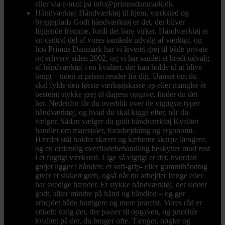
eller via e-mail på info@primusdanmark.dk.
Håndværktøj
Håndværktøj til hjem, værksted og
byggeplads Godt håndværktøj er det, der bliver
liggende fremme, fordi det bare virker. Håndværktøj er
en central del af vores samlede udvalg af værktøj, og
hos Primus Danmark har vi leveret grej til både private
og erhverv siden 2002, og vi har samlet et bredt udvalg
af håndværktøj i en kvalitet, der kan holde til at blive
brugt – uden at prisen render fra dig. Uanset om du
skal fylde den første værktøjskasse op eller mangler ét
bestemt stykke grej til dagens opgave, finder du det
her. Nedenfor får du overblik over de vigtigste typer
håndværktøj, og hvad du skal kigge efter, når du
vælger. Sådan vælger du godt håndværktøj Kvalitet
handler om materialer, forarbejdning og ergonomi.
Hærdet stål holder skæret og kæberne skarpe længere,
og en ordentlig overfladebehandling beskytter mod rust
i et fugtigt værksted. Lige så vigtigt er det, hvordan
grejet ligger i hånden: et soft-grip- eller gummihåndtag
giver et sikkert greb, også når du arbejder længe eller
har svedige hænder. Et stykke håndværktøj, der sidder
godt, sliter mindre på hånd og håndled – og gør
arbejdet både hurtigere og mere præcist. Vores råd er
enkelt: vælg det, der passer til opgaven, og prioritér
kvalitet på det, du bruger ofte. Tænger, nøgler og