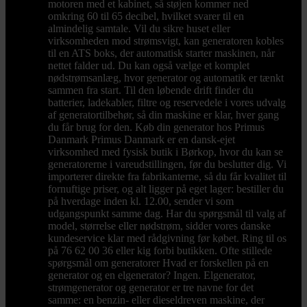
motoren med et kabinet, så støjen kommer ned
omkring 60 til 65 decibel, hvilket svarer til en
almindelig samtale. Vil du sikre huset eller
virksomheden mod strømsvigt, kan generatoren kobles
til en ATS boks, der automatisk starter maskinen, når
nettet falder ud. Du kan også vælge et komplet
nødstrømsanlæg, hvor generator og automatik er tænkt
sammen fra start. Til den løbende drift finder du
batterier, ladekabler, filtre og reservedele i vores udvalg
af generatortilbehør, så din maskine er klar, hver gang
du får brug for den. Køb din generator hos Primus
Danmark Primus Danmark er en dansk-ejet
virksomhed med fysisk butik i Børkop, hvor du kan se
generatorerne i vareudstillingen, før du beslutter dig. Vi
importerer direkte fra fabrikanterne, så du får kvalitet til
fornuftige priser, og alt ligger på eget lager: bestiller du
på hverdage inden kl. 12.00, sender vi som
udgangspunkt samme dag. Har du spørgsmål til valg af
model, størrelse eller nødstrøm, sidder vores danske
kundeservice klar med rådgivning før købet. Ring til os
på 76 62 00 36 eller kig forbi butikken. Ofte stillede
spørgsmål om generatorer Hvad er forskellen på en
generator og en elgenerator? Ingen. Elgenerator,
strømgenerator og generator er tre navne for det
samme: en benzin- eller dieseldreven maskine, der