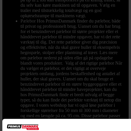
du selv kan køre maskinen ud til opgaven. Vælg en
trailer med tilstrækkelig totalvægt og en god
opkørselsrampe til maskinens vægt.
Pælebor
Hos PrimusDanmark finder du pælebor, både
til privat og professionelt brug. Uanset om du har brug
for et benzindrevet pælebor til større projekter eller et
hånddrevet pælebor til mindre opgaver, har vi det rette
værktøj til dig. Det rette pælebor giver dig præcision
og effektivitet, når du skal grave huller til eksempelvis
hegnspæle, stolper eller plantning af træer. Læs mere
om pælebor nederst på siden eller gå på opdagelse
blandt vores produkter. Valg af det rigtige pælebor Når
du vælger et pælebor, er det vigtigt at overveje
projektets omfang, jordens beskaffenhed og antallet af
huller, der skal graves. Uanset om du skal bruge et
benzindrevet pælebor til en større byggeopgave eller et
hånddrevet pælebor til mindre haveprojekter, kan du
hos PrimusDanmark finde et bredt udvalg af begge
typer, så du kan finde det perfekte værktøj til netop din
opgave. I vores webshop har vi også løse pælebor i
forskellige størrelser fra 50 mm til 300 mm i diameter
og med en længde på ca. 95 cm. Disse pælebor passer
til de fleste maskiner, og du kan vælge mellem 1-
mandsbetjente og 2-mandsbetjente modeller. Til større