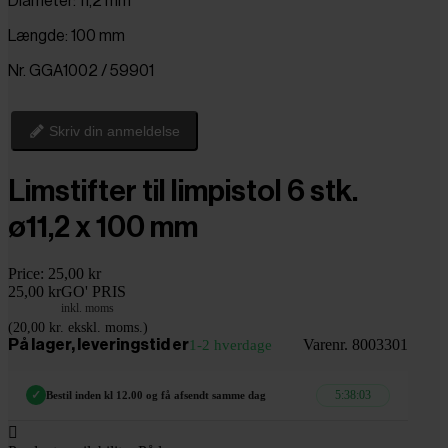
Diameter: 11,2 mm
Længde: 100 mm
Nr. GGA1002 / 59901
Skriv din anmeldelse
Limstifter til limpistol 6 stk.
ø11,2 x 100 mm
Price:
25,00 kr
25,00 kr
GO' PRIS
inkl. moms
(20,00 kr. ekskl. moms.)
Varenr. 8003301
På lager, leveringstid er
1-2 hverdage
5:38:02
✓
Bestil inden kl 12.00 og få afsendt samme dag
