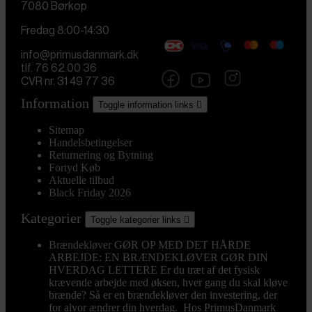
7080 Børkop
Fredag 8:00-14:30
info@primusdanmark.dk
tlf. 76 62 00 36
CVR nr. 31 49 77 36
Information
Toggle information links

Sitemap
Handelsbetingelser
Returnering og Bytning
Fortyd Køb
Aktuelle tilbud
Black Friday 2026
Kategorier
Toggle kategorier links

Brændekløver
GØR OP MED DET HÅRDE
ARBEJDE: EN BRÆNDEKLØVER GØR DIN
HVERDAG LETTERE Er du træt af det fysisk
krævende arbejde med øksen, hver gang du skal kløve
brænde? Så er en brændekløver den investering, der
for alvor ændrer din hverdag. Hos PrimusDanmark