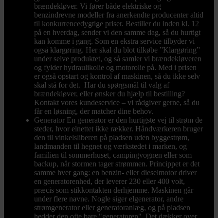
brændekløver. Vi fører både elektriske og
benzindrevne modeller fra anerkendte producenter altid
til konkurrencedygtige priser. Bestiller du inden kl. 12
på en hverdag, sender vi den samme dag, så du hurtigt
kan komme i gang. Som en ekstra service tilbyder vi
også klargøring. Her skal du blot tilkøbe ”Klargøring”
under selve produktet, og så samler vi brændekløveren
og fylder hydraulikolie og motorolie på. Med i prisen
er også opstart og kontrol af maskinen, så du ikke selv
skal stå for det. Har du spørgsmål til valg af
brændekløver, eller ønsker du hjælp til bestilling?
Kontakt vores kundeservice – vi rådgiver gerne, så du
får en løsning, der matcher dine behov.
Generator
En generator er den hurtigste vej til strøm de
steder, hvor elnettet ikke rækker. Håndværkeren bruger
den til vinkelsliberen på pladsen uden byggestrøm,
landmanden til hegnet og værkstedet i marken, og
familien til sommerhuset, campingvognen eller som
backup, når stormen tager strømmen. Princippet er det
samme hver gang: en benzin- eller dieselmotor driver
en generatorenhed, der leverer 230 eller 400 volt,
præcis som stikkontakten derhjemme. Maskinen går
under flere navne. Nogle siger elgenerator, andre
strømgenerator eller generatoranlæg, og på pladsen
hedder den ofte bare "generatoren". Det dækker over