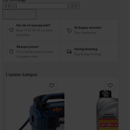




Tilføj til kurv
Har du et spørgsmål?
14 dages returret
Ring 76 62 00 36 og mærk
Nem håndtering
forskellen.
Skarpe priser!
Hurtig levering
Vores direkte import holder
Dag til dag levering
vi priserne nede.
I samme kategori