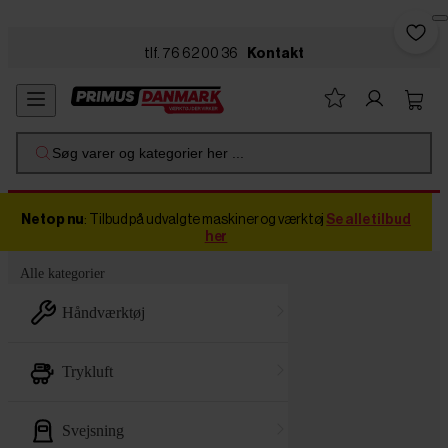
Skip to main content
tlf. 76 62 00 36
Kontakt
Søg varer og kategorier her ...
Netop nu
: Tilbud på udvalgte maskiner og værktøj
Se alle tilbud
her
Alle kategorier
håndværktøj
trykluft
svejsning