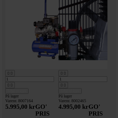








Tilføj til kurv
Tilføj til kurv
På lager
På lager
Varenr. 8007164
Varenr. 8002465
5.995,00 kr
GO'
4.995,00 kr
GO'
PRIS
PRIS