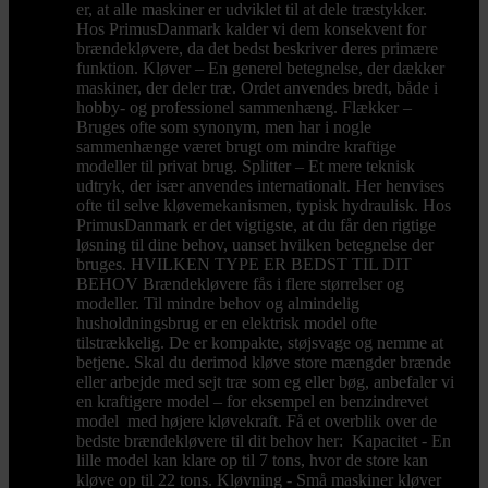
er, at alle maskiner er udviklet til at dele træstykker.
Hos PrimusDanmark kalder vi dem konsekvent for
brændekløvere, da det bedst beskriver deres primære
funktion. Kløver – En generel betegnelse, der dækker
maskiner, der deler træ. Ordet anvendes bredt, både i
hobby- og professionel sammenhæng. Flækker –
Bruges ofte som synonym, men har i nogle
sammenhænge været brugt om mindre kraftige
modeller til privat brug. Splitter – Et mere teknisk
udtryk, der især anvendes internationalt. Her henvises
ofte til selve kløvemekanismen, typisk hydraulisk. Hos
PrimusDanmark er det vigtigste, at du får den rigtige
løsning til dine behov, uanset hvilken betegnelse der
bruges. HVILKEN TYPE ER BEDST TIL DIT
BEHOV Brændekløvere fås i flere størrelser og
modeller. Til mindre behov og almindelig
husholdningsbrug er en elektrisk model ofte
tilstrækkelig. De er kompakte, støjsvage og nemme at
betjene. Skal du derimod kløve store mængder brænde
eller arbejde med sejt træ som eg eller bøg, anbefaler vi
en kraftigere model – for eksempel en benzindrevet
model med højere kløvekraft. Få et overblik over de
bedste brændekløvere til dit behov her: Kapacitet - En
lille model kan klare op til 7 tons, hvor de store kan
kløve op til 22 tons. Kløvning - Små maskiner kløver