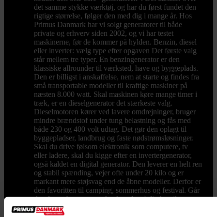
det samme stykke værktøj, og har du først fundet den
rigtige størrelse, følger den med dig i mange år. Hos
Primus Danmark har vi solgt generatorer til både
private og erhverv siden 2002, og vi har testet
maskinerne, før de kommer på hylden. Benzin, diesel
eller inverter: vælg type efter opgaven Det første valg
står mellem tre typer. En benzingenerator er den
klassiske allrounder til værksted, have og byggeplads.
Den er billigst i anskaffelse, nem at starte og findes fra
små transportable modeller til kraftige maskiner på
næsten 8.000 watt. Skal maskinen køre mange timer i
træk, er en dieselgenerator det stærkeste valg.
Dieselmotoren kører ved lavere omdrejninger, bruger
mindre brændstof under tung belastning og fås med
både 230 og 400 volt udtag. Det gør den oplagt til
byggepladser, landbrug og faste nødstrømsløsninger.
Skal du drive følsom elektronik som computere, tv
eller ladere, skal du kigge efter en invertergenerator,
også kaldet en digital generator. Den leverer en helt ren
og stabil spænding, vejer ofte under 20 kilo og er
markant mere støjsvag end de åbne modeller. Derfor er
den favoritten til camping, sommerhus og festival. Går
du efter et bestemt mærke, kan du gå direkte til vores
Honda-generatorer med de velkendte EU-modeller
eller vores Hyundai-generatorer, der spænder fra