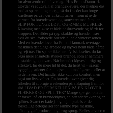
for alvor ændrer din hverdag. Hos PrimusDanmark
tilbyder vi et udvalg af brændekløvere, der hjælper dig
med at spare tid og energi, så du i stedet kan bruge
kræfterne på det, der virkelig tæller – som at nyde
varmen fra brændeovnen og samværet med familien.
SLIP FOR TUNGE LØFT OG ØMME MUSKLER
Kløvning med økse er både tidskrævende og hårdt for
kroppen. Det slider på ryg, skuldre og hænder, især
hvis du skal forberede brænde til hele vintersæsonen.
Med en brændekløver fra PrimusDanmark overtager
maskinen det tunge arbejde og kløver nemt både hårdt
og sejt træ. Du sparer ikke bare fysisk kræfter, du får
også mere ensartede stykker brænde, som er nemmere
at stable og opbevare. Når brændet kløves hurtigt og
effektivt, får du mere tid til det, du helst vil – såsom
hyggelige aftener foran pejsen, tid med børnene eller at
nyde haven. Det handler ikke kun om komfort, men
også om livskvalitet. En brændekløver giver dig
friheden til at bruge weekenden på afslapning frem for
slid. HVAD ER FORSKELLEN PÅ EN KLØVER,
FLÆKKER OG SPLITTER? Mange spørger, om der
er forskel på en brændekløver, en brændeflækker og en
splitter. Svaret er både ja og nej. I praksis er det
forskellige betegnelser for samme type maskine,
afhængig af producent og brugssprog. Fællesnævneren