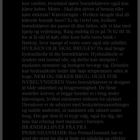
kun vandret, hvorimod større brændekløvere også kan
kløve lodret. Motor - Skal den drives af benzin eller
køre elektrisk? Kløvelængde - Hvilken længde skal dit
kløvede brænde have? Er du i tvivl om, hvilken
brændekløver der passer til dine behov, står vi klar med
hjælp og vejledning. Ring endelig til os på 76 62 00 36
for at få råd til køb, eller kom forbi vores butik i
Børkop, hvor mange af vores varer også står udstillet.
HVILKEN OLIE SKAL BRUGES? Du skal bruge
hydraulikolie til din brændekløver. Hydraulikolie er
tyndere end normal olie, og derfor kan stemplet i
maskinen nemmere og hurtigere bevæge sig. Desuden
kan hydraulikolie bedre tåle høje temperaturer uden at
koge. NEM OG SIKKER BRUG, OGSÅ FOR
NYBEGYNDEREN Vores brændekløvere er designet
til både sikkerhed og brugervenlighed. De fleste
modeller kræver, at begge hænder er i brug under
kløvningen, hvilket minimerer risikoen for ulykker.
Derudover er de udstyret med beskyttelsesanordninger
og stabile understel, så maskinen står sikkert under
brug. Det gør dem til et trygt valg, også for dig, der
ikke har erfaring med maskiner i forvejen.
BRÆNDEKLØVER FRA FRA
PRIMUSDANMARK Hos PrimusDanmark har vi
gjort det nemt for dig at finde en pålidelig og effektiv