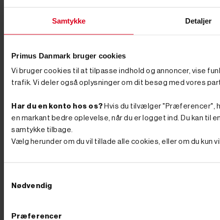
kompakte invertere til store dieselanlæg. Sådan vælger
du den rigtige størrelse Størrelsen måles i watt, og
Samtykke
Detaljer
regnestykket er vigtigere end de fleste tror. Kig på
typepladen på de apparater, du vil tilslutte, og læg
forbruget sammen for det udstyr, der skal køre
samtidig. En hækkeklipper nøjes med omkring 500
Primus Danmark bruger cookies
watt, mens en kaffemaskine kan trække op mod 1.500
watt. Husk startstrømmen. Mange maskiner kræver
Vi bruger cookies til at tilpasse indhold og annoncer, vise fu
langt mere strøm i det øjeblik, de tænder, end når de
trafik. Vi deler også oplysninger om dit besøg med vores par
kører. En kompressor eller en stor vinkelsliber kan
kortvarigt trække op til tre gange sit normale forbrug,
så et apparat på 2.000 watt kan kræve 6.000 watt i
Har du en konto hos os?
Hvis du tilvælger "Præferencer", hu
startøjeblikket. Vælg derfor en model, hvor den
en markant bedre oplevelse, når du er logget ind. Du kan til en
maksimale effekt ligger et godt stykke over dit samlede
samtykke tilbage.
behov. Er du i tvivl, så ring til os. Du får rådgivning af
folk, der selv har haft maskinerne i hånden. Tænk også
Vælg herunder om du vil tillade alle cookies, eller om du kun 
over spændingen. De fleste opgaver klares med 230
volt, men driver du større maskiner med trefasede
motorer, skal du vælge en model med 400 volt udtag.
Samtykkevalg
Og skal generatoren flyttes ofte, er vægten afgørende:
en lille transportabel inverter bæres med én hånd, mens
Nødvendig
de store maskiner er udstyret med hjul. Støjsvag drift,
nødstrøm og tilbehør Skal maskinen stå i et villakvarter
eller ved en skurvogn, er støjniveauet værd at tjekke
Præferencer