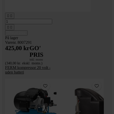




Tilføj til kurv
På lager
Varenr. 8007291
425,00 kr
GO'
PRIS
inkl. moms
(340,00 kr. ekskl. moms.)
FERM kompressor 20 volt -
uden batteri