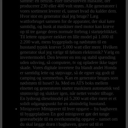
samme: en benzin- eller dieseldreven maskine, der
producerer 230 eller 400 volt strøm. Alle generatorer i
vores sortiment leverer el, uanset hvad du kalder dem.
Hvor stor en generator skal jeg bruge? Læg
wattforbruget sammen for de apparater, der skal køre
samtidig, og husk at maskiner med motor kan kræve
op til tre gange deres normale forbrug i startøjeblikket.
Til lettere opgaver rækker en lille model på 1.000 til
2.200 watt, mens byggeplads og nødstrøm til en
husstand typisk kræver 5.000 watt eller mere. Hvilken
generator skal jeg vælge til følsom elektronik? Vælg en
invertermodel. Den leverer en ren og stabil spænding
uden udsving, så computere, tv og opladere ikke tager
skade. Vores digitale invertere fra blandt andet Honda
er samtidig lette og støjsvage, så de egner sig godt til
camping og sommerhus. Kan en generator bruges som
nødstrøm til huset? Ja. Med en ATS boks mellem
elnettet og generatoren starter maskinen automatisk ved
strømsvigt og slukker igen, når nettet vender tilbage.
En lydsvag dieselmodel på 5.200 watt eller mere er et
solidt udgangspunkt for en almindelig husstand.
Minigraver
Minigraver til hver opgave – fra baghaven
til byggepladsen En god minigraver gør det tunge
gravearbejde til en overkommelig opgave – uanset om
du skal lægge dræn i baghaven, grave ud til et