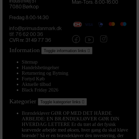
Industrivej 51
Man-Tors. 8:00-16:00
7080 Børkop
Fredag 8:00-14:30
info@primusdanmark.dk
tlf. 76 62 00 36
CVR nr. 31 49 77 36
Information
Toggle information links

Sitemap
Handelsbetingelser
Returnering og Bytning
Fortyd Køb
Aktuelle tilbud
Black Friday 2026
Kategorier
Toggle kategorier links

Brændekløver
GØR OP MED DET HÅRDE
ARBEJDE: EN BRÆNDEKLØVER GØR DIN
HVERDAG LETTERE Er du træt af det fysisk
krævende arbejde med øksen, hver gang du skal kløve
brænde? Så er en brændekløver den investering, der