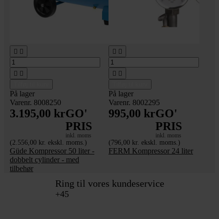








Tilføj til kurv
Tilføj til kurv
På lager
På lager
Varenr. 8008250
Varenr. 8002295
3.195,00 kr
GO'
995,00 kr
GO'
PRIS
PRIS
inkl. moms
inkl. moms
(2.556,00 kr. ekskl. moms.)
(796,00 kr. ekskl. moms.)
Güde Kompressor 50 liter -
FERM Kompressor 24 liter
dobbelt cylinder - med
tilbehør
Ring til vores kundeservice
+45