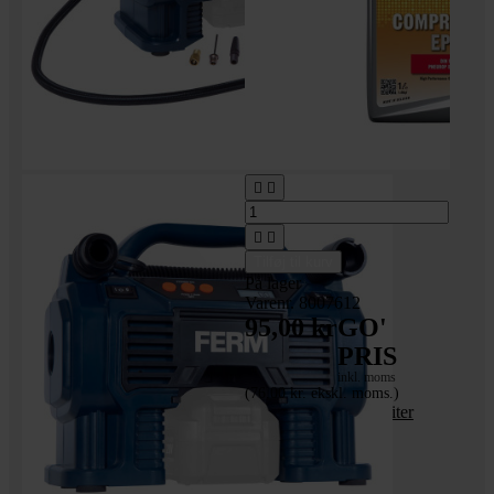




Tilføj til kurv
På lager
Varenr. 8007612
95,00 kr
GO'
PRIS
inkl. moms
(76,00 kr. ekskl. moms.)
Kompressor olie - 1 liter