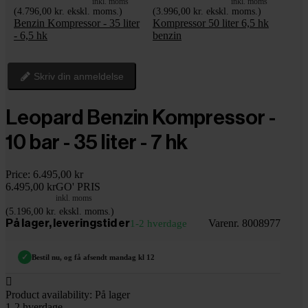
inkl. moms
inkl. moms
(4.796,00 kr. ekskl. moms.)
(3.996,00 kr. ekskl. moms.)
Benzin Kompressor - 35 liter
Kompressor 50 liter 6,5 hk
- 6,5 hk
benzin
Skriv din anmeldelse
Leopard Benzin Kompressor -
10 bar - 35 liter - 7 hk
Price:
6.495,00 kr
6.495,00 kr
GO' PRIS
inkl. moms
(5.196,00 kr. ekskl. moms.)
Varenr. 8008977
På lager, leveringstid er
1-2 hverdage
✓
Bestil nu, og få afsendt mandag kl 12

Product availability:
På lager
1-2 hverdage