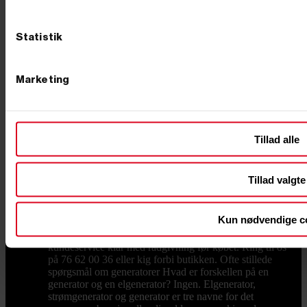
før køb. Lukkede og lydsvage modeller dæmper
motoren med et kabinet, så støjen kommer ned
omkring 60 til 65 decibel, hvilket svarer til en
almindelig samtale. Vil du sikre huset eller
Statistik
virksomheden mod strømsvigt, kan generatoren kobles
til en ATS boks, der automatisk starter maskinen, når
nettet falder ud. Du kan også vælge et komplet
Marketing
nødstrømsanlæg, hvor generator og automatik er tænkt
sammen fra start. Til den løbende drift finder du
batterier, ladekabler, filtre og reservedele i vores udvalg
af generatortilbehør, så din maskine er klar, hver gang
du får brug for den. Køb din generator hos Primus
Tillad alle
Danmark Primus Danmark er en dansk-ejet
virksomhed med fysisk butik i Børkop, hvor du kan se
generatorerne i vareudstillingen, før du beslutter dig. Vi
Tillad valgte
importerer direkte fra fabrikanterne, så du får kvalitet til
fornuftige priser, og alt ligger på eget lager: bestiller du
på hverdage inden kl. 12.00, sender vi som
Kun nødvendige c
udgangspunkt samme dag. Har du spørgsmål til valg af
model, størrelse eller nødstrøm, sidder vores danske
kundeservice klar med rådgivning før købet. Ring til os
på 76 62 00 36 eller kig forbi butikken. Ofte stillede
spørgsmål om generatorer Hvad er forskellen på en
generator og en elgenerator? Ingen. Elgenerator,
strømgenerator og generator er tre navne for det