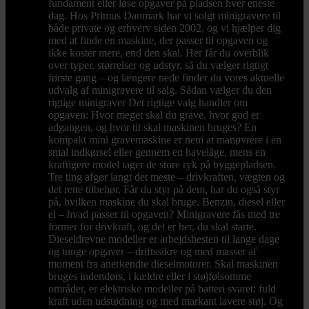
fundament eller løse opgaver på pladsen hver eneste
dag. Hos Primus Danmark har vi solgt minigravere til
både private og erhverv siden 2002, og vi hjælper dig
med at finde en maskine, der passer til opgaven og
ikke koster mere, end den skal. Her får du overblik
over typer, størrelser og udstyr, så du vælger rigtigt
første gang – og længere nede finder du vores aktuelle
udvalg af minigravere til salg. Sådan vælger du den
rigtige minigraver Det rigtige valg handler om
opgaven: Hvor meget skal du grave, hvor god er
adgangen, og hvor tit skal maskinen bruges? En
kompakt mini gravemaskine er nem at manøvrere i en
smal indkørsel eller gennem en havelåge, mens en
kraftigere model tager de store ryk på byggepladsen.
Tre ting afgør langt det meste – drivkraften, vægten og
det rette tilbehør. Får du styr på dem, har du også styr
på, hvilken maskine du skal bruge. Benzin, diesel eller
el – hvad passer til opgaven? Minigravere fås med tre
former for drivkraft, og det er her, du skal starte.
Dieseldrevne modeller er arbejdshesten til lange dage
og tunge opgaver – driftssikre og med masser af
moment fra anerkendte dieselmotorer. Skal maskinen
bruges indendørs, i kældre eller i støjfølsomme
områder, er elektriske modeller på batteri svaret: fuld
kraft uden udstødning og med markant lavere støj. Og