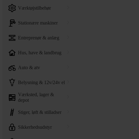
værktøjstilbehør
stationære maskiner
entreprenør & anlæg
hus, have & landbrug
auto & atv
belysning & 12v/24v el
værksted, lager &
depot
stiger, løft & stilladser
sikkerhedsudstyr