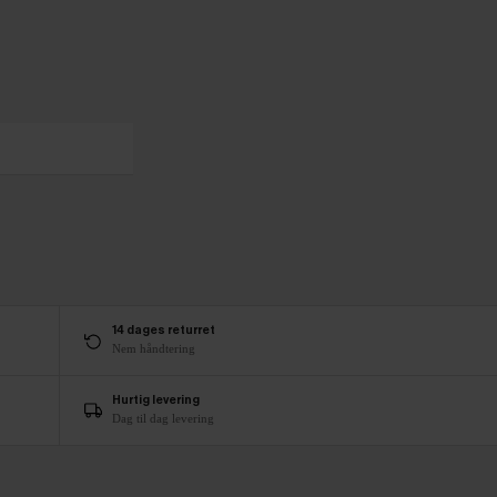
14 dages returret
Nem håndtering
Hurtig levering
Dag til dag levering