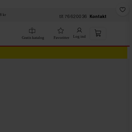
8 kr
tlf. 76 62 00 36
Kontakt
Log ind
Gratis katalog
Favoritter