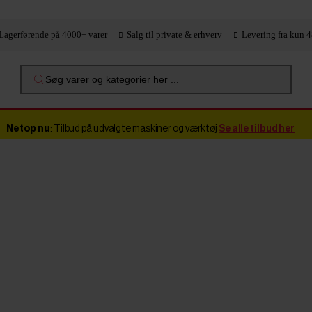
Lagerførende på 4000+ varer
Salg til private & erhverv
Levering fra kun 4
Søg varer og kategorier her ...
Netop nu
: Tilbud på udvalgte maskiner og værktøj
Se alle tilbud her