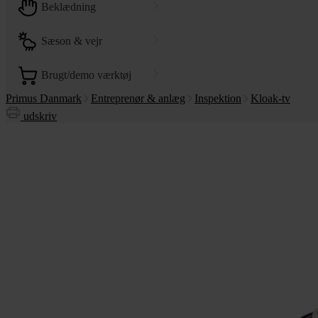
beklædning
sæson & vejr
brugt/demo værktøj
Primus Danmark
Entreprenør & anlæg
Inspektion
Kloak-tv
udskriv