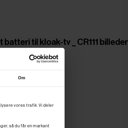
 batteri til kloak-tv _ CR111 billeder
Om
ysere vores trafik. Vi deler
nger, så du får en markant