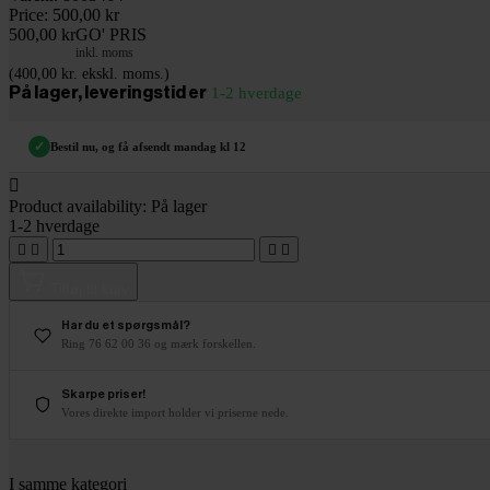
Price:
500,00 kr
500,00 kr
GO' PRIS
inkl. moms
(400,00 kr. ekskl. moms.)
På lager, leveringstid er
1-2 hverdage
✓
Bestil nu, og få afsendt mandag kl 12

Product availability:
På lager
1-2 hverdage




Tilføj til kurv
Har du et spørgsmål?
Ring 76 62 00 36 og mærk forskellen.
Skarpe priser!
Vores direkte import holder vi priserne nede.
I samme kategori