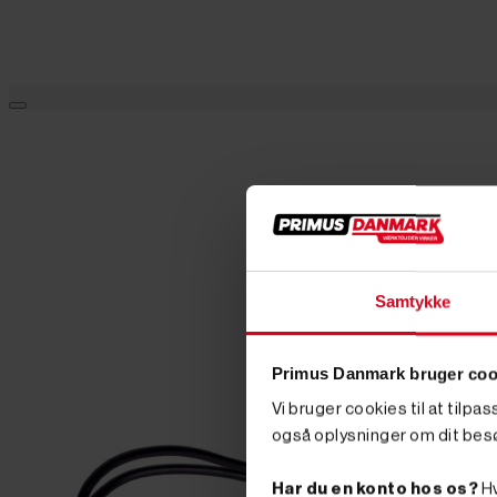
Samtykke
Primus Danmark bruger coo
Vi bruger cookies til at tilpa
også oplysninger om dit bes
Har du en konto hos os?
Hv