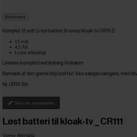
Beskrivelse
Komplet 12 volt Li-ion batteri til vores kloak-tv CR111-D
12 volt
4,5 Ah
Li-ion teknologi
Leveres kompletmed ledning til skærm
Bemærk at den gamle (bly) batteri ikke sælges længere, men blive
Nr. CR111-BA
Skriv din anmeldelse
Løst batteri til kloak-tv _ CR111
Varenr. 8003464