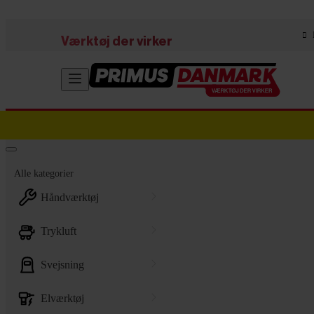
Skip to main content
Værktøj der virker
Alle kategorier
håndværktøj
trykluft
svejsning
elværktøj