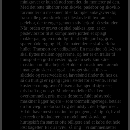
minigraver er kun så god som det, du monterer på den.
Med det rette tilbehør som skovle, pælebor og skovklo
forvandler du maskinen til et komplet anlægsværktøj –
fra smalle graveskovle og tilteskovle til hydraulisk
pælebor, der trænger gennem stiv lerjord på sekunder.
Når jorden er gravet og skal pakkes igen, er en
pladevibrator til at komprimere jorden et oplagt
makkerpar, og en motorbør til at flytte jord og grus
sparer både ryg og tid, når materialerne skal væk fra
hullet. Transport og vedligehold En maskine på 1-2 ton
skal flyttes mellem opgaverne, og her er en trailer til
transport en god investering, så du selv kan køre
maskinen ud til arbejdet. Holder du maskinen kørende
i mange år, sker det også, at noget skal skiftes –
sliddele og reservedele og larvebånd finder du hos os,
så du hurtigt er i gang igen i stedet for at vente. Hvad
koster en minigraver? Prisen afhænger af størrelse,
drivkraft og udstyr. Mindre modeller fås til en
overkommelig pris, mens de store, fuldt udstyrede
maskiner ligger højere – som tommelfingerregel betaler
du for vægt, motorkraft og det udstyr, der følger med.
Vil du have mest maskine for pengene, så kig på, hvad
der reelt er inkluderet: en model med skovle og
hurtigskift fra start er ofte billigere end at købe det hele
løst bagefter. Er du i tvivl, så ring – vi sammensætter