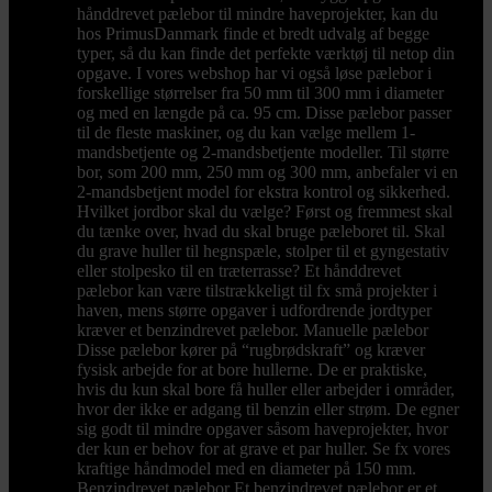
hånddrevet pælebor til mindre haveprojekter, kan du
hos PrimusDanmark finde et bredt udvalg af begge
typer, så du kan finde det perfekte værktøj til netop din
opgave. I vores webshop har vi også løse pælebor i
forskellige størrelser fra 50 mm til 300 mm i diameter
og med en længde på ca. 95 cm. Disse pælebor passer
til de fleste maskiner, og du kan vælge mellem 1-
mandsbetjente og 2-mandsbetjente modeller. Til større
bor, som 200 mm, 250 mm og 300 mm, anbefaler vi en
2-mandsbetjent model for ekstra kontrol og sikkerhed.
Hvilket jordbor skal du vælge? Først og fremmest skal
du tænke over, hvad du skal bruge pæleboret til. Skal
du grave huller til hegnspæle, stolper til et gyngestativ
eller stolpesko til en træterrasse? Et hånddrevet
pælebor kan være tilstrækkeligt til fx små projekter i
haven, mens større opgaver i udfordrende jordtyper
kræver et benzindrevet pælebor. Manuelle pælebor
Disse pælebor kører på “rugbrødskraft” og kræver
fysisk arbejde for at bore hullerne. De er praktiske,
hvis du kun skal bore få huller eller arbejder i områder,
hvor der ikke er adgang til benzin eller strøm. De egner
sig godt til mindre opgaver såsom haveprojekter, hvor
der kun er behov for at grave et par huller. Se fx vores
kraftige håndmodel med en diameter på 150 mm.
Benzindrevet pælebor Et benzindrevet pælebor er et