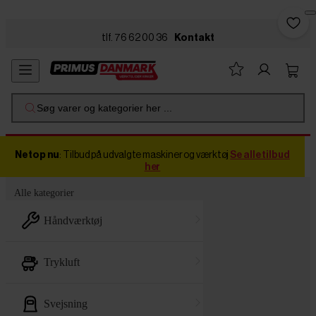
Skip to main content
tlf. 76 62 00 36
Kontakt
Søg varer og kategorier her ...
Netop nu
: Tilbud på udvalgte maskiner og værktøj
Se alle tilbud
her
Alle kategorier
håndværktøj
trykluft
svejsning