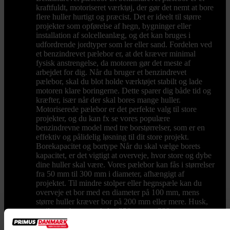
kraftfuldt, motoriseret værktøj, der gør det nemt at bore
flere huller hurtigt og præcist. Det er ideelt til større
projekter som opførelse af hegn, bygninger eller
installation af solcelleanlæg, og det kan bruges i
udfordrende jordtyper som ler eller sand. Fordelen ved
et benzindrevet pælebor er, at det kræver minimal
fysisk anstrengelse, da motoren gør det meste af
arbejdet for dig. Når du bruger et benzindrevet
pælebor, skal du blot holde værktøjet stabilt og lade
motoren klare boringerne. Dette sparer dig både tid og
kræfter, især når der skal bores mange huller.
Motoriserede pælebor er det perfekte valg til store
projekter, og du kan fx se vores populære
benzindrevne model med tre borstørrelser, som er en
effektiv og pålidelig løsning til dit store projekt.
Borekapacitet og bortype Når du skal vælge borets
kapacitet, er det vigtigt at overveje, hvor store og dybe
dine huller skal være. Vores pælebor kan fås i størrelser
fra 50 mm til 300 mm i diameter, afhængigt af
projektet. Til mindre stolper eller hegnspæle kan du
overveje et bor med en diameter på 100 mm, mens
større huller kræver bor på 200 mm eller mere. Husk,
at til store bor, som f.eks. 250 mm og 300 mm,
anbefaler vi en 2-mandsbetjent model. Fordele ved at
bruge et pælebor Der er mange fordele ved at investere