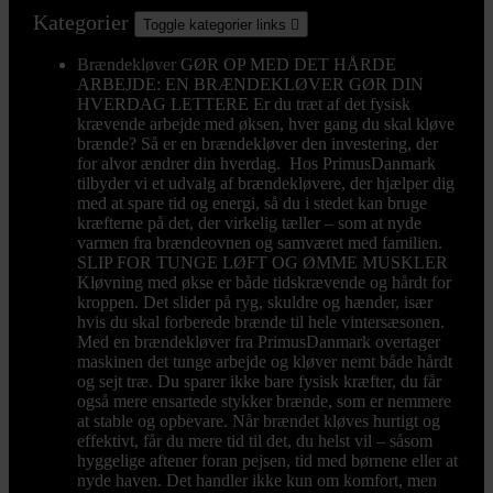
Kategorier
Toggle kategorier links

Brændekløver
GØR OP MED DET HÅRDE
ARBEJDE: EN BRÆNDEKLØVER GØR DIN
HVERDAG LETTERE Er du træt af det fysisk
krævende arbejde med øksen, hver gang du skal kløve
brænde? Så er en brændekløver den investering, der
for alvor ændrer din hverdag. Hos PrimusDanmark
tilbyder vi et udvalg af brændekløvere, der hjælper dig
med at spare tid og energi, så du i stedet kan bruge
kræfterne på det, der virkelig tæller – som at nyde
varmen fra brændeovnen og samværet med familien.
SLIP FOR TUNGE LØFT OG ØMME MUSKLER
Kløvning med økse er både tidskrævende og hårdt for
kroppen. Det slider på ryg, skuldre og hænder, især
hvis du skal forberede brænde til hele vintersæsonen.
Med en brændekløver fra PrimusDanmark overtager
maskinen det tunge arbejde og kløver nemt både hårdt
og sejt træ. Du sparer ikke bare fysisk kræfter, du får
også mere ensartede stykker brænde, som er nemmere
at stable og opbevare. Når brændet kløves hurtigt og
effektivt, får du mere tid til det, du helst vil – såsom
hyggelige aftener foran pejsen, tid med børnene eller at
nyde haven. Det handler ikke kun om komfort, men