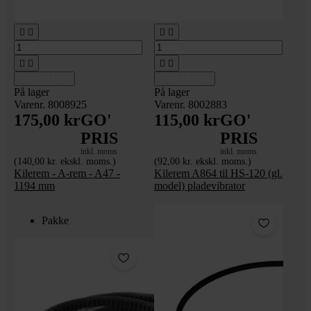








Tilføj til kurv
Tilføj til kurv
På lager
På lager
Varenr. 8008925
Varenr. 8002883
175,00 kr
GO'
115,00 kr
GO'
PRIS
PRIS
inkl. moms
inkl. moms
(140,00 kr. ekskl. moms.)
(92,00 kr. ekskl. moms.)
Kilerem - A-rem - A47 -
Kilerem A864 til HS-120 (gl.
1194 mm
model) pladevibrator
Pakke