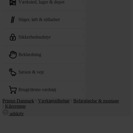
værksted, lager & depot
stiger, løft & stilladser
sikkerhedsudstyr
beklædning
sæson & vejr
brugt/demo værktøj
Primus Danmark
Værktøjstilbehør
Befæstigelse & montage
Kileremme
udskriv