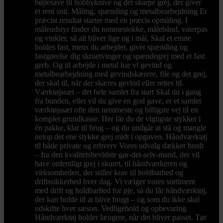
bøjlesave til hobbyknive og det skarpe grej, der giver
et rent snit. Måling, spænding og metalbearbejdning Et
præcist resultat starter med en præcis opmåling. I
måleudstyr finder du tommestokke, målebånd, vaterpas
og vinkler, så alt bliver lige og i mål. Skal et emne
holdes fast, mens du arbejder, giver spænding og
fastgørelse dig skruetvinger og spændegrej med et fast
greb. Og til arbejde i metal har vi gevind og
metalbearbejdning med gevindskærere, file og det grej,
der skal til, når der skæres gevind eller rettes til.
Værktøjssæt – det hele samlet fra start Skal du i gang
fra bunden, eller vil du give en god gave, er et samlet
værktøjssæt ofte den nemmeste og billigste vej til en
komplet grundkasse. Her får du de vigtigste stykker i
én pakke, klar til brug – og du undgår at stå og mangle
netop det ene stykke grej midt i opgaven. Håndværktøj
til både private og erhverv Vores udvalg dækker bredt
– fra den kvalitetsbevidste gør-det-selv-mand, der vil
have ordentligt grej i skuret, til håndværkeren og
virksomheden, der stiller krav til holdbarhed og
driftssikkerhed hver dag. Vi vælger vores sortiment
med drift og holdbarhed for øje, så du får håndværktøj,
der kan holde til at blive brugt – og som du ikke skal
udskifte hver sæson. Vedligehold og opbevaring
Håndværktøj holder længere, når det bliver passet. Tør