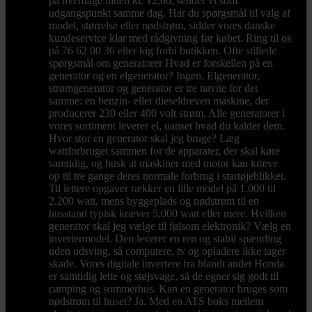
på hverdage inden kl. 12.00, sender vi som
udgangspunkt samme dag. Har du spørgsmål til valg af
model, størrelse eller nødstrøm, sidder vores danske
kundeservice klar med rådgivning før købet. Ring til os
på 76 62 00 36 eller kig forbi butikken. Ofte stillede
spørgsmål om generatorer Hvad er forskellen på en
generator og en elgenerator? Ingen. Elgenerator,
strømgenerator og generator er tre navne for det
samme: en benzin- eller dieseldreven maskine, der
producerer 230 eller 400 volt strøm. Alle generatorer i
vores sortiment leverer el, uanset hvad du kalder dem.
Hvor stor en generator skal jeg bruge? Læg
wattforbruget sammen for de apparater, der skal køre
samtidig, og husk at maskiner med motor kan kræve
op til tre gange deres normale forbrug i startøjeblikket.
Til lettere opgaver rækker en lille model på 1.000 til
2.200 watt, mens byggeplads og nødstrøm til en
husstand typisk kræver 5.000 watt eller mere. Hvilken
generator skal jeg vælge til følsom elektronik? Vælg en
invertermodel. Den leverer en ren og stabil spænding
uden udsving, så computere, tv og opladere ikke tager
skade. Vores digitale invertere fra blandt andet Honda
er samtidig lette og støjsvage, så de egner sig godt til
camping og sommerhus. Kan en generator bruges som
nødstrøm til huset? Ja. Med en ATS boks mellem