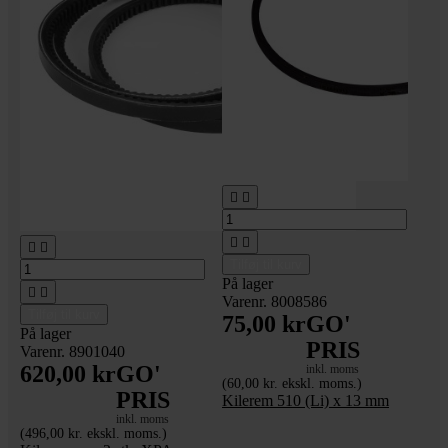






Tilføj til kurv
På lager


Varenr. 8008586
Tilføj til kurv
75,00 kr
GO'
På lager
PRIS
Varenr. 8901040
620,00 kr
GO'
inkl. moms
(60,00 kr. ekskl. moms.)
PRIS
Kilerem 510 (Li) x 13 mm
inkl. moms
(496,00 kr. ekskl. moms.)