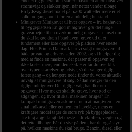
elnettet og generatoren starter maskinen automatisk ved
strømsvigt og slukker igen, når nettet vender tilbage.
En lydsvag dieselmodel på 5.200 watt eller mere er et
solidt udgangspunkt for en almindelig husstand.
Minigraver
Minigraver til hver opgave – fra baghaven
til byggepladsen En god minigraver gør det tunge
gravearbejde til en overkommelig opgave – uanset om
du skal lægge dræn i baghaven, grave ud til et
fundament eller løse opgaver på pladsen hver eneste
dag. Hos Primus Danmark har vi solgt minigravere til
både private og erhverv siden 2002, og vi hjælper dig
med at finde en maskine, der passer til opgaven og
ikke koster mere, end den skal. Her får du overblik
over typer, størrelser og udstyr, så du vælger rigtigt
første gang – og længere nede finder du vores aktuelle
udvalg af minigravere til salg. Sådan vælger du den
rigtige minigraver Det rigtige valg handler om
opgaven: Hvor meget skal du grave, hvor god er
adgangen, og hvor tit skal maskinen bruges? En
kompakt mini gravemaskine er nem at manøvrere i en
smal indkørsel eller gennem en havelåge, mens en
kraftigere model tager de store ryk på byggepladsen.
Tre ting afgør langt det meste – drivkraften, vægten og
det rette tilbehør. Får du styr på dem, har du også styr
på, hvilken maskine du skal bruge. Benzin, diesel eller