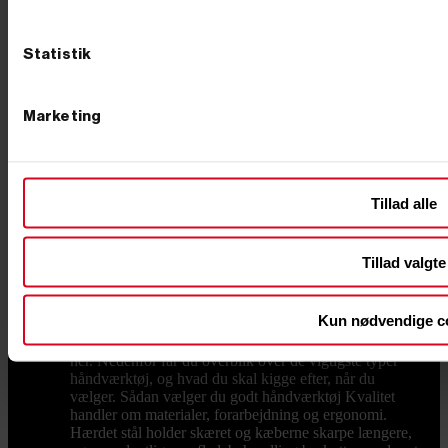
premium produkter, så du kan finde det pælebor, der
passer til dit budget. Lynhurtig levering og venlig
service Hos PrimusDanmark tilbyder vi værktøj af høj
Statistik
kvalitet til både professionelle håndværkere og private.
Hos os kan du altid regne med konkurrencedygtige
priser, hurtig levering fra dag til dag og
imødekommende kundeservice. Har du spørgsmål om
Marketing
vores produkter eller brug for rådgivning, er du altid
velkommen til at kontakte os på tlf. +45 76 62 00 36
eller via e-mail på info@primusdanmark.dk.
Håndværktøj
Håndværktøj til hjem, værksted og
byggeplads Godt håndværktøj er det, der bliver
Tillad alle
liggende fremme, fordi det bare virker. Håndværktøj er
en central del af vores samlede udvalg af værktøj, og
hos Primus Danmark har vi leveret grej til både private
Tillad valgte
og erhverv siden 2002, og vi har samlet et bredt udvalg
af håndværktøj i en kvalitet, der kan holde til at blive
brugt – uden at prisen render fra dig. Uanset om du
Kun nødvendige c
skal fylde den første værktøjskasse op eller mangler ét
bestemt stykke grej til dagens opgave, finder du det
her. Nedenfor får du overblik over de vigtigste typer
håndværktøj, og hvad du skal kigge efter, når du
vælger. Sådan vælger du godt håndværktøj Kvalitet
handler om materialer, forarbejdning og ergonomi.
Hærdet stål holder skæret og kæberne skarpe længere,