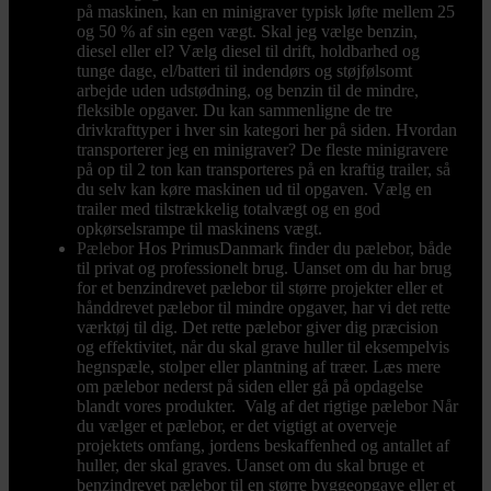
på maskinen, kan en minigraver typisk løfte mellem 25
og 50 % af sin egen vægt. Skal jeg vælge benzin,
diesel eller el? Vælg diesel til drift, holdbarhed og
tunge dage, el/batteri til indendørs og støjfølsomt
arbejde uden udstødning, og benzin til de mindre,
fleksible opgaver. Du kan sammenligne de tre
drivkrafttyper i hver sin kategori her på siden. Hvordan
transporterer jeg en minigraver? De fleste minigravere
på op til 2 ton kan transporteres på en kraftig trailer, så
du selv kan køre maskinen ud til opgaven. Vælg en
trailer med tilstrækkelig totalvægt og en god
opkørselsrampe til maskinens vægt.
Pælebor
Hos PrimusDanmark finder du pælebor, både
til privat og professionelt brug. Uanset om du har brug
for et benzindrevet pælebor til større projekter eller et
hånddrevet pælebor til mindre opgaver, har vi det rette
værktøj til dig. Det rette pælebor giver dig præcision
og effektivitet, når du skal grave huller til eksempelvis
hegnspæle, stolper eller plantning af træer. Læs mere
om pælebor nederst på siden eller gå på opdagelse
blandt vores produkter. Valg af det rigtige pælebor Når
du vælger et pælebor, er det vigtigt at overveje
projektets omfang, jordens beskaffenhed og antallet af
huller, der skal graves. Uanset om du skal bruge et
benzindrevet pælebor til en større byggeopgave eller et