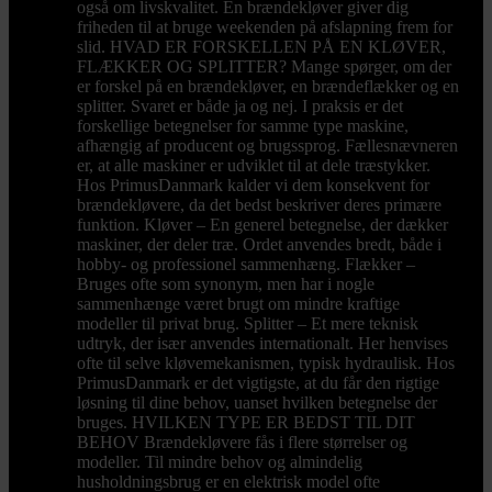
også om livskvalitet. En brændekløver giver dig
friheden til at bruge weekenden på afslapning frem for
slid. HVAD ER FORSKELLEN PÅ EN KLØVER,
FLÆKKER OG SPLITTER? Mange spørger, om der
er forskel på en brændekløver, en brændeflækker og en
splitter. Svaret er både ja og nej. I praksis er det
forskellige betegnelser for samme type maskine,
afhængig af producent og brugssprog. Fællesnævneren
er, at alle maskiner er udviklet til at dele træstykker.
Hos PrimusDanmark kalder vi dem konsekvent for
brændekløvere, da det bedst beskriver deres primære
funktion. Kløver – En generel betegnelse, der dækker
maskiner, der deler træ. Ordet anvendes bredt, både i
hobby- og professionel sammenhæng. Flækker –
Bruges ofte som synonym, men har i nogle
sammenhænge været brugt om mindre kraftige
modeller til privat brug. Splitter – Et mere teknisk
udtryk, der især anvendes internationalt. Her henvises
ofte til selve kløvemekanismen, typisk hydraulisk. Hos
PrimusDanmark er det vigtigste, at du får den rigtige
løsning til dine behov, uanset hvilken betegnelse der
bruges. HVILKEN TYPE ER BEDST TIL DIT
BEHOV Brændekløvere fås i flere størrelser og
modeller. Til mindre behov og almindelig
husholdningsbrug er en elektrisk model ofte