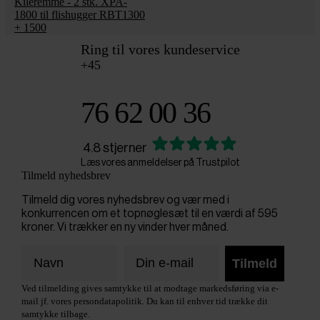
Kileremme - 2 stk. XPA-
1800 til flishugger RBT1300
+ 1500
Ring til vores kundeservice
+45
76 62 00 36
4.8 stjerner
Læs vores anmeldelser på Trustpilot
Tilmeld nyhedsbrev
Tilmeld dig vores nyhedsbrev og vær med i
konkurrencen om et topnøglesæt til en værdi af 595
kroner. Vi trækker en ny vinder hver måned.
Tilmeld
Ved tilmelding gives samtykke til at modtage markedsføring via e-
mail jf. vores persondatapolitik. Du kan til enhver tid trække dit
samtykke tilbage.