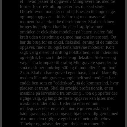
el – hvad passer til opgaven? Minigravere fås med tre
former for drivkraft, og det er her, du skal starte.
Dieseldrevne modeller er arbejdshesten til lange dage
og tunge opgaver – driftssikre og med masser af
moment fra anerkendte dieselmotorer. Skal maskinen
bruges indendørs, i kældre eller i støjfølsomme
områder, er elektriske modeller på batteri svaret: fuld
kraft uden udstødning og med markant lavere støj. Og
har du brug for en enkel, fleksibel løsning til de mindre
opgaver, finder du også benzindrevne modeller. Kort
sagt: vælg diesel til drift og holdbarhed, el til indendørs
og støjfrit, benzin til det lette og fleksible. Størrelse og
vægt – fra kompakt til kraftig Minigravere spænder fra
små maskiner omkring 500 kg til modeller på op mod
2 ton. Skal du bare grave i egen have, kan du klare dig
med en lille minigraver – nogle helt små modeller har
endda ben som en "edderkop", så de kommer ind, hvor
pladsen er trang. Skal du arbejde professionelt, er en
maskine på larvebånd fra omkring 1 ton og opefter det
rigtige valg, og langt de fleste opgaver kan løses med
maskiner under 2 ton. Leder du efter en mini
rendegraver eller en af de mindre gravemaskiner til
både grave- og læsseopgaver, hjælper vi dig gerne med
at ramme den rigtige vægtklasse til netop dit behov.
Tilbehør og udstyr, der gør arbejdet nemmere En