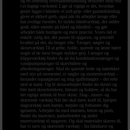
og en ordentlig overfladebehandling beskytter mod rust
i et fugtigt værksted. Lige så vigtigt er det, hvordan
grejet ligger i hånden: et soft-grip- eller gummihåndtag
giver et sikkert greb, også når du arbejder længe eller
har svedige hænder. Et stykke håndværktøj, der sidder
godt, sliter mindre på hånd og håndled – og gør
arbejdet både hurtigere og mere præcist. Vores råd er
enkelt: vælg det, der passer til opgaven, og prioritér
kvalitet på det, du bruger ofte. Tænger, nøgler og
skrueværktøj Til at gribe, holde, spænde og løsne hører
nogle af de mest brugte stykker grej. I tænger og
klippeværktøj finder du alt fra kombinationstænger og
vandpumpetænger til skævbidere og
afisoleringstænger. Skal du spænde bolte og møtrikker
med styr på momentet, er nøgler og momentværktøj –
herunder topnøglesæt og ring-/gaffelnøgler – det rette
sted at starte. Og til skruearbejdet finder du skruer og
bits med skruetrækkere, bitssæt og holdere, så du har
det rigtige indstik til hver skrue. Slag-, murer- og
skærende værktøj Når der skal mere kraft til, hjælper
slagværktøj som hamre, mejsler og forhamre dig
igennem. Arbejder du med mursten, beton og puds,
finder du muresker, pudsebrætter og andet
murerværktøj til opgaven. Og skal materialet skæres til,
har vi save og skærende værktøj – fra håndsave og