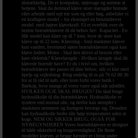
tilstrækkelig. De er kompakte, støjsvage og nemme at
betjene. Skal du derimod kløve store mængder brænde
eller arbejde med sejt træ som eg eller bøg, anbefaler vi
en kraftigere model – for eksempel en benzindrevet
model med højere kløvekraft. Få et overblik over de
bedste brændekløvere til dit behov her: Kapacitet - En
lille model kan klare op til 7 tons, hvor de store kan
kløve op til 22 tons. Kløvning - Små maskiner kløver
kun vandret, hvorimod større brændekløvere også kan
kløve lodret. Motor - Skal den drives af benzin eller
køre elektrisk? Kløvelængde - Hvilken længde skal dit
kløvede brænde have? Er du i tvivl om, hvilken
brændekløver der passer til dine behov, står vi klar med
hjælp og vejledning. Ring endelig til os på 76 62 00 36
for at få råd til køb, eller kom forbi vores butik i
Børkop, hvor mange af vores varer også står udstillet.
HVILKEN OLIE SKAL BRUGES? Du skal bruge
hydraulikolie til din brændekløver. Hydraulikolie er
tyndere end normal olie, og derfor kan stemplet i
maskinen nemmere og hurtigere bevæge sig. Desuden
kan hydraulikolie bedre tåle høje temperaturer uden at
koge. NEM OG SIKKER BRUG, OGSÅ FOR
NYBEGYNDEREN Vores brændekløvere er designet
til både sikkerhed og brugervenlighed. De fleste
modeller kræver, at begge hænder er i brug under