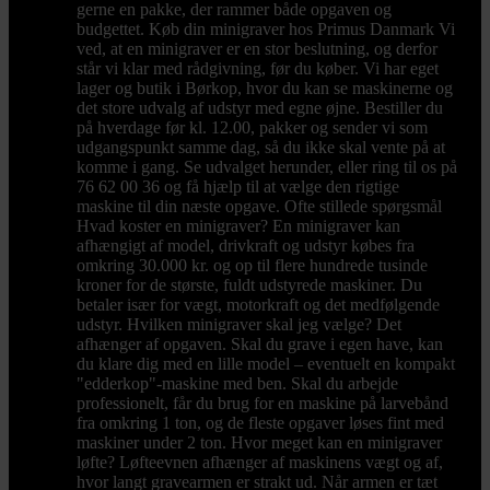
gerne en pakke, der rammer både opgaven og
budgettet. Køb din minigraver hos Primus Danmark Vi
ved, at en minigraver er en stor beslutning, og derfor
står vi klar med rådgivning, før du køber. Vi har eget
lager og butik i Børkop, hvor du kan se maskinerne og
det store udvalg af udstyr med egne øjne. Bestiller du
på hverdage før kl. 12.00, pakker og sender vi som
udgangspunkt samme dag, så du ikke skal vente på at
komme i gang. Se udvalget herunder, eller ring til os på
76 62 00 36 og få hjælp til at vælge den rigtige
maskine til din næste opgave. Ofte stillede spørgsmål
Hvad koster en minigraver? En minigraver kan
afhængigt af model, drivkraft og udstyr købes fra
omkring 30.000 kr. og op til flere hundrede tusinde
kroner for de største, fuldt udstyrede maskiner. Du
betaler især for vægt, motorkraft og det medfølgende
udstyr. Hvilken minigraver skal jeg vælge? Det
afhænger af opgaven. Skal du grave i egen have, kan
du klare dig med en lille model – eventuelt en kompakt
"edderkop"-maskine med ben. Skal du arbejde
professionelt, får du brug for en maskine på larvebånd
fra omkring 1 ton, og de fleste opgaver løses fint med
maskiner under 2 ton. Hvor meget kan en minigraver
løfte? Løfteevnen afhænger af maskinens vægt og af,
hvor langt gravearmen er strakt ud. Når armen er tæt