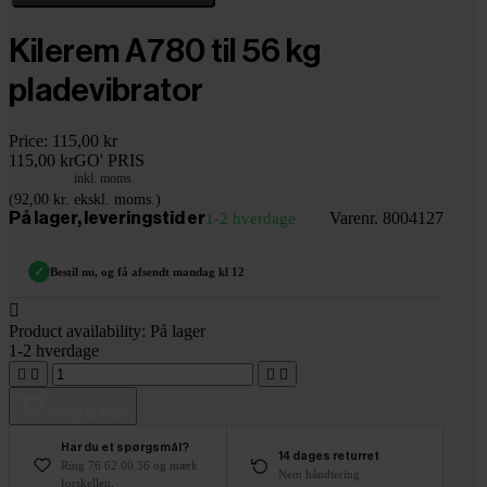
Kilerem A780 til 56 kg
pladevibrator
Price:
115,00 kr
115,00 kr
GO' PRIS
inkl. moms
(92,00 kr. ekskl. moms.)
Varenr. 8004127
På lager, leveringstid er
1-2 hverdage
✓
Bestil nu, og få afsendt mandag kl 12

Product availability:
På lager
1-2 hverdage




Tilføj til kurv
Har du et spørgsmål?
14 dages returret
Ring 76 62 00 36 og mærk
Nem håndtering
forskellen.