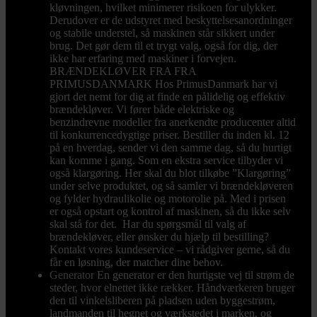
kløvningen, hvilket minimerer risikoen for ulykker.
Derudover er de udstyret med beskyttelsesanordninger
og stabile understel, så maskinen står sikkert under
brug. Det gør dem til et trygt valg, også for dig, der
ikke har erfaring med maskiner i forvejen.
BRÆNDEKLØVER FRA FRA
PRIMUSDANMARK Hos PrimusDanmark har vi
gjort det nemt for dig at finde en pålidelig og effektiv
brændekløver. Vi fører både elektriske og
benzindrevne modeller fra anerkendte producenter altid
til konkurrencedygtige priser. Bestiller du inden kl. 12
på en hverdag, sender vi den samme dag, så du hurtigt
kan komme i gang. Som en ekstra service tilbyder vi
også klargøring. Her skal du blot tilkøbe ”Klargøring”
under selve produktet, og så samler vi brændekløveren
og fylder hydraulikolie og motorolie på. Med i prisen
er også opstart og kontrol af maskinen, så du ikke selv
skal stå for det. Har du spørgsmål til valg af
brændekløver, eller ønsker du hjælp til bestilling?
Kontakt vores kundeservice – vi rådgiver gerne, så du
får en løsning, der matcher dine behov.
Generator
En generator er den hurtigste vej til strøm de
steder, hvor elnettet ikke rækker. Håndværkeren bruger
den til vinkelsliberen på pladsen uden byggestrøm,
landmanden til hegnet og værkstedet i marken, og