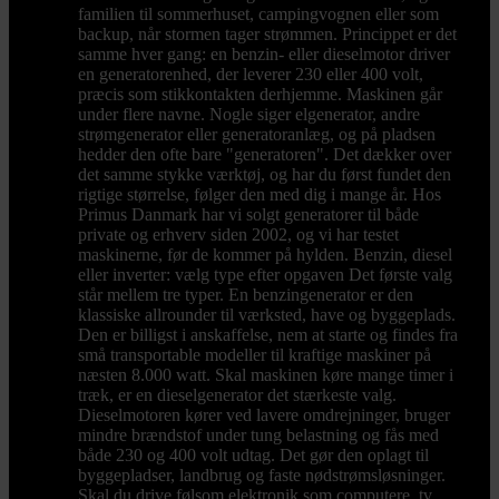
familien til sommerhuset, campingvognen eller som
backup, når stormen tager strømmen. Princippet er det
samme hver gang: en benzin- eller dieselmotor driver
en generatorenhed, der leverer 230 eller 400 volt,
præcis som stikkontakten derhjemme. Maskinen går
under flere navne. Nogle siger elgenerator, andre
strømgenerator eller generatoranlæg, og på pladsen
hedder den ofte bare "generatoren". Det dækker over
det samme stykke værktøj, og har du først fundet den
rigtige størrelse, følger den med dig i mange år. Hos
Primus Danmark har vi solgt generatorer til både
private og erhverv siden 2002, og vi har testet
maskinerne, før de kommer på hylden. Benzin, diesel
eller inverter: vælg type efter opgaven Det første valg
står mellem tre typer. En benzingenerator er den
klassiske allrounder til værksted, have og byggeplads.
Den er billigst i anskaffelse, nem at starte og findes fra
små transportable modeller til kraftige maskiner på
næsten 8.000 watt. Skal maskinen køre mange timer i
træk, er en dieselgenerator det stærkeste valg.
Dieselmotoren kører ved lavere omdrejninger, bruger
mindre brændstof under tung belastning og fås med
både 230 og 400 volt udtag. Det gør den oplagt til
byggepladser, landbrug og faste nødstrømsløsninger.
Skal du drive følsom elektronik som computere, tv