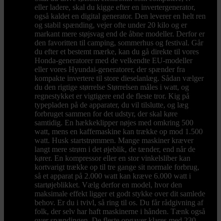
eller ladere, skal du kigge efter en invertergenerator,
også kaldet en digital generator. Den leverer en helt ren
og stabil spænding, vejer ofte under 20 kilo og er
markant mere støjsvag end de åbne modeller. Derfor er
den favoritten til camping, sommerhus og festival. Går
du efter et bestemt mærke, kan du gå direkte til vores
Honda-generatorer med de velkendte EU-modeller
eller vores Hyundai-generatorer, der spænder fra
kompakte invertere til store dieselanlæg. Sådan vælger
du den rigtige størrelse Størrelsen måles i watt, og
regnestykket er vigtigere end de fleste tror. Kig på
typepladen på de apparater, du vil tilslutte, og læg
forbruget sammen for det udstyr, der skal køre
samtidig. En hækkeklipper nøjes med omkring 500
watt, mens en kaffemaskine kan trække op mod 1.500
watt. Husk startstrømmen. Mange maskiner kræver
langt mere strøm i det øjeblik, de tænder, end når de
kører. En kompressor eller en stor vinkelsliber kan
kortvarigt trække op til tre gange sit normale forbrug,
så et apparat på 2.000 watt kan kræve 6.000 watt i
startøjeblikket. Vælg derfor en model, hvor den
maksimale effekt ligger et godt stykke over dit samlede
behov. Er du i tvivl, så ring til os. Du får rådgivning af
folk, der selv har haft maskinerne i hånden. Tænk også
over spændingen. De fleste opgaver klares med 230