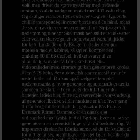
volt, men driver du større maskiner med trefasede
motorer, skal du vælge en model med 400 volt udtag.
Og skal generatoren flyttes ofte, er vægten afgørende:
en lille transportabel inverter bæres med én hånd, mens
de store maskiner er udstyret med hjul. Støjsvag drift,
nødstrøm og tilbehør Skal maskinen stå i et villakvarter
eller ved en skurvogn, er støjniveauet værd at tjekke
før køb. Lukkede og lydsvage modeller dæmper
motoren med et kabinet, så støjen kommer ned
omkring 60 til 65 decibel, hvilket svarer til en
almindelig samtale. Vil du sikre huset eller
virksomheden mod strømsvigt, kan generatoren kobles
til en ATS boks, der automatisk starter maskinen, når
nettet falder ud. Du kan også vælge et komplet
nødstrømsanlæg, hvor generator og automatik er tænkt
sammen fra start. Til den løbende drift finder du
batterier, ladekabler, filtre og reservedele i vores udvalg
af generatortilbehør, så din maskine er klar, hver gang
du får brug for den. Køb din generator hos Primus
Danmark Primus Danmark er en dansk-ejet
virksomhed med fysisk butik i Børkop, hvor du kan se
generatorerne i vareudstillingen, før du beslutter dig. Vi
importerer direkte fra fabrikanterne, så du får kvalitet til
fornuftige priser, og alt ligger på eget lager: bestiller du