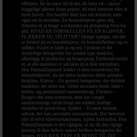
effektivt, får du mere tid til det, du helst vil – såsom
hyggelige aftener foran pejsen, tid med børnene eller at
nyde haven. Det handler ikke kun om komfort, men
også om livskvalitet. En brændekløver giver dig
friheden til at bruge weekenden på afslapning frem for
slid. HVAD ER FORSKELLEN PÅ EN KLØVER,
FLÆKKER OG SPLITTER? Mange spørger, om der
er forskel på en brændekløver, en brændeflækker og en
splitter. Svaret er både ja og nej. I praksis er det
forskellige betegnelser for samme type maskine,
afhængig af producent og brugssprog. Fællesnævneren
er, at alle maskiner er udviklet til at dele træstykker.
Hos PrimusDanmark kalder vi dem konsekvent for
brændekløvere, da det bedst beskriver deres primære
funktion. Kløver – En generel betegnelse, der dækker
maskiner, der deler træ. Ordet anvendes bredt, både i
hobby- og professionel sammenhæng. Flækker –
Bruges ofte som synonym, men har i nogle
sammenhænge været brugt om mindre kraftige
modeller til privat brug. Splitter – Et mere teknisk
udtryk, der især anvendes internationalt. Her henvises
ofte til selve kløvemekanismen, typisk hydraulisk. Hos
PrimusDanmark er det vigtigste, at du får den rigtige
løsning til dine behov, uanset hvilken betegnelse der
bruges. HVILKEN TYPE ER BEDST TIL DIT