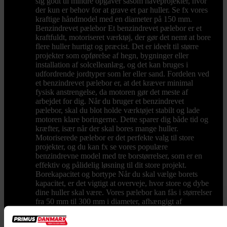
sig godt til mindre opgaver såsom haveprojekter, hvor
der kun er behov for at grave et par huller. Se fx vores
kraftige håndmodel med en diameter på 150 mm.
Benzindrevet pælebor Et benzindrevet pælebor er et
kraftfuldt, motoriseret værktøj, der gør det nemt at bore
flere huller hurtigt og præcist. Det er ideelt til større
projekter som opførelse af hegn, bygninger eller
installation af solcelleanlæg, og det kan bruges i
udfordrende jordtyper som ler eller sand. Fordelen ved
et benzindrevet pælebor er, at det kræver minimal
fysisk anstrengelse, da motoren gør det meste af
arbejdet for dig. Når du bruger et benzindrevet
pælebor, skal du blot holde værktøjet stabilt og lade
motoren klare boringerne. Dette sparer dig både tid og
kræfter, især når der skal bores mange huller.
Motoriserede pælebor er det perfekte valg til store
projekter, og du kan fx se vores populære
benzindrevne model med tre borstørrelser, som er en
effektiv og pålidelig løsning til dit store projekt.
Borekapacitet og bortype Når du skal vælge borets
kapacitet, er det vigtigt at overveje, hvor store og dybe
dine huller skal være. Vores pælebor kan fås i størrelser
fra 50 mm til 300 mm i diameter, afhængigt af
projektet. Til mindre stolper eller hegnspæle kan du
overveje et bor med en diameter på 100 mm, mens