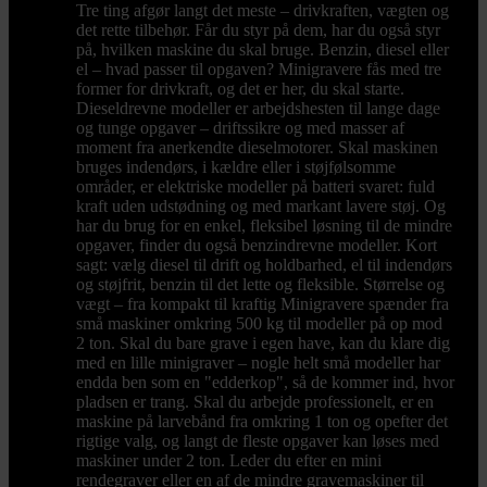
Tre ting afgør langt det meste – drivkraften, vægten og
det rette tilbehør. Får du styr på dem, har du også styr
på, hvilken maskine du skal bruge. Benzin, diesel eller
el – hvad passer til opgaven? Minigravere fås med tre
former for drivkraft, og det er her, du skal starte.
Dieseldrevne modeller er arbejdshesten til lange dage
og tunge opgaver – driftssikre og med masser af
moment fra anerkendte dieselmotorer. Skal maskinen
bruges indendørs, i kældre eller i støjfølsomme
områder, er elektriske modeller på batteri svaret: fuld
kraft uden udstødning og med markant lavere støj. Og
har du brug for en enkel, fleksibel løsning til de mindre
opgaver, finder du også benzindrevne modeller. Kort
sagt: vælg diesel til drift og holdbarhed, el til indendørs
og støjfrit, benzin til det lette og fleksible. Størrelse og
vægt – fra kompakt til kraftig Minigravere spænder fra
små maskiner omkring 500 kg til modeller på op mod
2 ton. Skal du bare grave i egen have, kan du klare dig
med en lille minigraver – nogle helt små modeller har
endda ben som en "edderkop", så de kommer ind, hvor
pladsen er trang. Skal du arbejde professionelt, er en
maskine på larvebånd fra omkring 1 ton og opefter det
rigtige valg, og langt de fleste opgaver kan løses med
maskiner under 2 ton. Leder du efter en mini
rendegraver eller en af de mindre gravemaskiner til