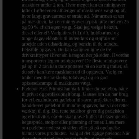
maskiner under 2 ton. Hvor meget kan en minigraver
løfte? Løfteevnen afhænger af maskinens vægt og af,
hvor langt gravearmen er strakt ud. Når armen er tæt
på maskinen, kan en minigraver typisk løfte mellem 25
og 50 % af sin egen vægt. Skal jeg vælge benzin,
diesel eller el? Vælg diesel til drift, holdbarhed og
tunge dage, el/batteri til indendørs og støjfølsomt
arbejde uden udstødning, og benzin til de mindre,
fleksible opgaver. Du kan sammenligne de tre
drivkrafttyper i hver sin kategori her på siden. Hvordan
transporterer jeg en minigraver? De fleste minigravere
på op til 2 ton kan transporteres på en kraftig trailer, så
du selv kan køre maskinen ud til opgaven. Vælg en
trailer med tilstrækkelig totalvægt og en god
opkørselsrampe til maskinens vægt.
Pælebor
Hos PrimusDanmark finder du pælebor, både
til privat og professionelt brug. Uanset om du har brug
for et benzindrevet pælebor til større projekter eller et
hånddrevet pælebor til mindre opgaver, har vi det rette
værktøj til dig. Det rette pælebor giver dig præcision
og effektivitet, når du skal grave huller til eksempelvis
hegnspæle, stolper eller plantning af træer. Læs mere
om pælebor nederst på siden eller gå på opdagelse
blandt vores produkter. Valg af det rigtige pælebor Når
du vælger et pælebor, er det vigtigt at overveje