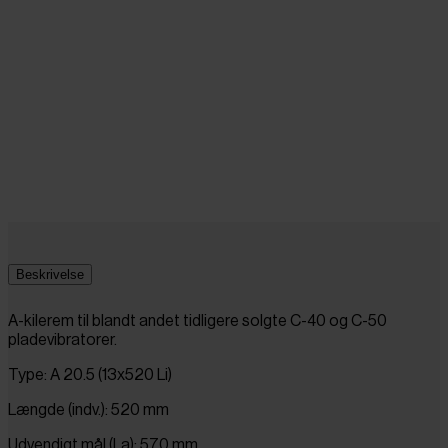
Beskrivelse
A-kilerem til blandt andet tidligere solgte C-40 og C-50
pladevibratorer.
Type: A 20.5 (13x520 Li)
Længde (indv.): 520 mm
Udvendigt mål (La): 570 mm