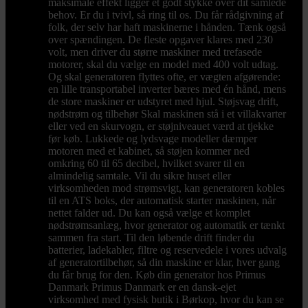
maksimale effekt ligger et godt stykke over dit samlede
behov. Er du i tvivl, så ring til os. Du får rådgivning af
folk, der selv har haft maskinerne i hånden. Tænk også
over spændingen. De fleste opgaver klares med 230
volt, men driver du større maskiner med trefasede
motorer, skal du vælge en model med 400 volt udtag.
Og skal generatoren flyttes ofte, er vægten afgørende:
en lille transportabel inverter bæres med én hånd, mens
de store maskiner er udstyret med hjul. Støjsvag drift,
nødstrøm og tilbehør Skal maskinen stå i et villakvarter
eller ved en skurvogn, er støjniveauet værd at tjekke
før køb. Lukkede og lydsvage modeller dæmper
motoren med et kabinet, så støjen kommer ned
omkring 60 til 65 decibel, hvilket svarer til en
almindelig samtale. Vil du sikre huset eller
virksomheden mod strømsvigt, kan generatoren kobles
til en ATS boks, der automatisk starter maskinen, når
nettet falder ud. Du kan også vælge et komplet
nødstrømsanlæg, hvor generator og automatik er tænkt
sammen fra start. Til den løbende drift finder du
batterier, ladekabler, filtre og reservedele i vores udvalg
af generatortilbehør, så din maskine er klar, hver gang
du får brug for den. Køb din generator hos Primus
Danmark Primus Danmark er en dansk-ejet
virksomhed med fysisk butik i Børkop, hvor du kan se