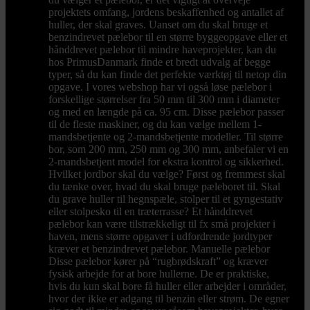
projektets omfang, jordens beskaffenhed og antallet af
huller, der skal graves. Uanset om du skal bruge et
benzindrevet pælebor til en større byggeopgave eller et
hånddrevet pælebor til mindre haveprojekter, kan du
hos PrimusDanmark finde et bredt udvalg af begge
typer, så du kan finde det perfekte værktøj til netop din
opgave. I vores webshop har vi også løse pælebor i
forskellige størrelser fra 50 mm til 300 mm i diameter
og med en længde på ca. 95 cm. Disse pælebor passer
til de fleste maskiner, og du kan vælge mellem 1-
mandsbetjente og 2-mandsbetjente modeller. Til større
bor, som 200 mm, 250 mm og 300 mm, anbefaler vi en
2-mandsbetjent model for ekstra kontrol og sikkerhed.
Hvilket jordbor skal du vælge? Først og fremmest skal
du tænke over, hvad du skal bruge pæleboret til. Skal
du grave huller til hegnspæle, stolper til et gyngestativ
eller stolpesko til en træterrasse? Et hånddrevet
pælebor kan være tilstrækkeligt til fx små projekter i
haven, mens større opgaver i udfordrende jordtyper
kræver et benzindrevet pælebor. Manuelle pælebor
Disse pælebor kører på “rugbrødskraft” og kræver
fysisk arbejde for at bore hullerne. De er praktiske,
hvis du kun skal bore få huller eller arbejder i områder,
hvor der ikke er adgang til benzin eller strøm. De egner