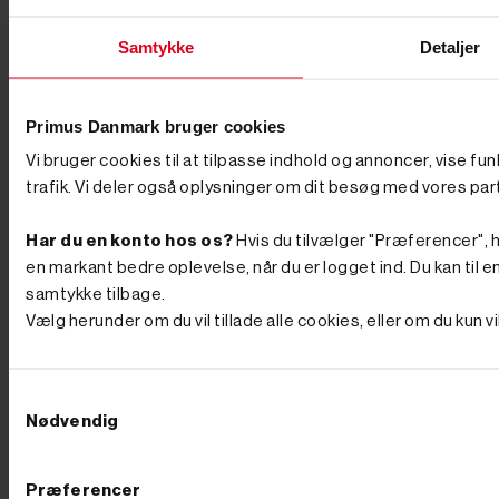
større huller kræver bor på 200 mm eller mere. Husk,
at til store bor, som f.eks. 250 mm og 300 mm,
anbefaler vi en 2-mandsbetjent model. Fordele ved at
Samtykke
Detaljer
bruge et pælebor Der er mange fordele ved at investere
i et pælebor, hvis du skal i gang med et projekt, der
kræver at få gravet præcise huller ud. Her er nogle af
de største fordele: Spar tid og kræfter: Et pælebor er
Primus Danmark bruger cookies
ideelt til at bore præcise og dybe huller hurtigt og
Vi bruger cookies til at tilpasse indhold og annoncer, vise fu
effektivt. Det sparer både tid og kræfter i forhold til en
spade, hvilket gør det perfekt til projekter som
trafik. Vi deler også oplysninger om dit besøg med vores par
opsætning af hegn, stolper, træer eller skilte. Pælebor
skaber smalle, lige huller, der giver bedre stabilitet for
Har du en konto hos os?
Hvis du tilvælger "Præferencer", hu
pælene, hvilket øger holdbarheden af konstruktionen.
Pas på din krop: Pælebor kan bruges i forskellige
en markant bedre oplevelse, når du er logget ind. Du kan til en
jordtyper og fås i både hånddrevne og motoriserede
samtykke tilbage.
versioner, hvilket gør dem velegnede til både små og
Vælg herunder om du vil tillade alle cookies, eller om du kun 
store opgaver. Motoriserede pælebor, som
benzindrevne modeller, reducerer fysisk belastning og
gør det nemmere at bore i hård jord. Præcise resultater:
Ved at bruge et pælebor forstyrrer du også mindre af
Samtykkevalg
jorden omkring hullet, hvilket sikrer et ryddeligt
Nødvendig
arbejdsområde. Det er et alsidigt værktøj, der hurtigt
kan tjene sig selv hjem gennem høj effektivitet og
præcision. Pris og kvalitet Når du skal vælge et
pælebor, er det vigtigt at overveje både pris og kvalitet.
Præferencer