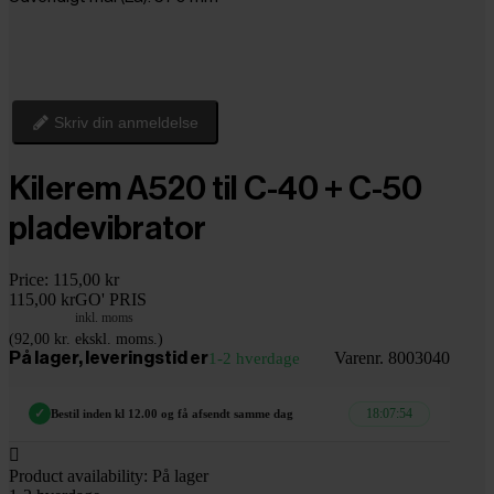
Skriv din anmeldelse
Kilerem A520 til C-40 + C-50
pladevibrator
Price:
115,00 kr
115,00 kr
GO' PRIS
inkl. moms
(92,00 kr. ekskl. moms.)
Varenr. 8003040
På lager, leveringstid er
1-2 hverdage
18:07:54
✓
Bestil inden kl 12.00 og få afsendt samme dag

Product availability:
På lager