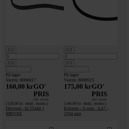








Tilføj til kurv
Tilføj til kurv
På lager
På lager
Varenr. 8006817
Varenr. 8008925
160,00 kr
GO'
175,00 kr
GO'
PRIS
PRIS
inkl. moms
inkl. moms
(128,00 kr. ekskl. moms.)
(140,00 kr. ekskl. moms.)
Drivrem - til 55440 +
Kilerem - A-rem - A47 -
MBY8X
1194 mm