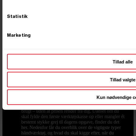
Hos PrimusDanmark tilbyder vi kvalitetsprodukter til
konkurrencedygtige priser. Vi har både til dig, der
søger en mere økonomisk løsning, og til dig der søger
Statistik
premium produkter, så du kan finde det pælebor, der
passer til dit budget. Lynhurtig levering og venlig
service Hos PrimusDanmark tilbyder vi værktøj af høj
kvalitet til både professionelle håndværkere og private.
Marketing
Hos os kan du altid regne med konkurrencedygtige
priser, hurtig levering fra dag til dag og
imødekommende kundeservice. Har du spørgsmål om
vores produkter eller brug for rådgivning, er du altid
Tillad alle
velkommen til at kontakte os på tlf. +45 76 62 00 36
eller via e-mail på info@primusdanmark.dk.
Håndværktøj
Håndværktøj til hjem, værksted og
byggeplads Godt håndværktøj er det, der bliver
Tillad valgte
liggende fremme, fordi det bare virker. Håndværktøj er
en central del af vores samlede udvalg af værktøj, og
hos Primus Danmark har vi leveret grej til både private
Kun nødvendige c
og erhverv siden 2002, og vi har samlet et bredt udvalg
af håndværktøj i en kvalitet, der kan holde til at blive
brugt – uden at prisen render fra dig. Uanset om du
skal fylde den første værktøjskasse op eller mangler ét
bestemt stykke grej til dagens opgave, finder du det
her. Nedenfor får du overblik over de vigtigste typer
håndværktøj, og hvad du skal kigge efter, når du