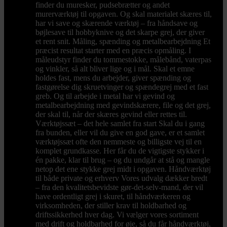
finder du muresker, pudsebrætter og andet
murerværktøj til opgaven. Og skal materialet skæres til,
har vi save og skærende værktøj – fra håndsave og
bøjlesave til hobbyknive og det skarpe grej, der giver
et rent snit. Måling, spænding og metalbearbejdning Et
præcist resultat starter med en præcis opmåling. I
måleudstyr finder du tommestokke, målebånd, vaterpas
og vinkler, så alt bliver lige og i mål. Skal et emne
holdes fast, mens du arbejder, giver spænding og
fastgørelse dig skruetvinger og spændegrej med et fast
greb. Og til arbejde i metal har vi gevind og
metalbearbejdning med gevindskærere, file og det grej,
der skal til, når der skæres gevind eller rettes til.
Værktøjssæt – det hele samlet fra start Skal du i gang
fra bunden, eller vil du give en god gave, er et samlet
værktøjssæt ofte den nemmeste og billigste vej til en
komplet grundkasse. Her får du de vigtigste stykker i
én pakke, klar til brug – og du undgår at stå og mangle
netop det ene stykke grej midt i opgaven. Håndværktøj
til både private og erhverv Vores udvalg dækker bredt
– fra den kvalitetsbevidste gør-det-selv-mand, der vil
have ordentligt grej i skuret, til håndværkeren og
virksomheden, der stiller krav til holdbarhed og
driftssikkerhed hver dag. Vi vælger vores sortiment
med drift og holdbarhed for øje, så du får håndværktøj,