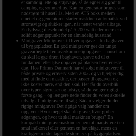
er samtidig lette og støjsvage, så de egner sig godt til
camping og sommerhus. Kan en generator bruges som
nødstrøm til huset? Ja. Med en ATS boks mellem
elnettet og generatoren starter maskinen automatisk ved
strømsvigt og slukker igen, når nettet vender tilbage.
En lydsvag dieselmodel på 5.200 watt eller mere er et
solidt udgangspunkt for en almindelig husstand.
Minigraver
Minigraver til hver opgave – fra baghaven
til byggepladsen En god minigraver gør det tunge
gravearbejde til en overkommelig opgave – uanset om
du skal lægge dræn i baghaven, grave ud til et
fundament eller løse opgaver på pladsen hver eneste
dag. Hos Primus Danmark har vi solgt minigravere til
både private og erhverv siden 2002, og vi hjælper dig
med at finde en maskine, der passer til opgaven og
ikke koster mere, end den skal. Her får du overblik
over typer, størrelser og udstyr, så du vælger rigtigt
første gang – og længere nede finder du vores aktuelle
udvalg af minigravere til salg. Sådan vælger du den
rigtige minigraver Det rigtige valg handler om
opgaven: Hvor meget skal du grave, hvor god er
adgangen, og hvor tit skal maskinen bruges? En
kompakt mini gravemaskine er nem at manøvrere i en
smal indkørsel eller gennem en havelåge, mens en
kraftigere model tager de store ryk på byggepladsen.