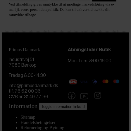
Ved tilmelding gives samtykke til at modtage markedsføring via e-
mail jf. vores persondatapolitik. Du kan til enhver tid trække dit
samtykke tilbage.
Primus Danmark
Åbningstider
Butik
Industrivej 51
Man-Tors. 8:00-16:00
7080 Børkop
Fredag 8:00-14:30
info@primusdanmark.dk
tlf. 76 62 00 36
CVR nr. 31 49 77 36
Information
Toggle information links

Sitemap
Handelsbetingelser
Returnering og Bytning