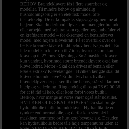
BEHOV Brændekløvere fås i flere størrelser og
modeller. Til mindre behov og almindelig
husholdningsbrug er en elektrisk model ofte
tilstrækkelig. De er kompakte, støjsvage og nemme at
betjene. Skal du derimod kløve store mængder brænde
eller arbejde med sejt træ som eg eller bøg, anbefaler vi
en kraftigere model – for eksempel en benzindrevet
model med højere kløvekraft. Få et overblik over de
bedste brændekløvere til dit behov her: Kapacitet - En
lille model kan klare op til 7 tons, hvor de store kan
kløve op til 22 tons. Kløvning - Små maskiner kløver
kun vandret, hvorimod større brændekløvere også kan
kløve lodret. Motor - Skal den drives af benzin eller
køre elektrisk? Kløvelængde - Hvilken længde skal dit
kløvede brænde have? Er du i tvivl om, hvilken
brændekløver der passer til dine behov, står vi klar med
hjælp og vejledning. Ring endelig til os på 76 62 00 36
for at få råd til køb, eller kom forbi vores butik i
Børkop, hvor mange af vores varer også står udstillet.
HVILKEN OLIE SKAL BRUGES? Du skal bruge
hydraulikolie til din brændekløver. Hydraulikolie er
tyndere end normal olie, og derfor kan stemplet i
maskinen nemmere og hurtigere bevæge sig. Desuden
kan hydraulikolie bedre tåle høje temperaturer uden at
koge. NEM OG SIKKER BRUG, OGSÅ FOR