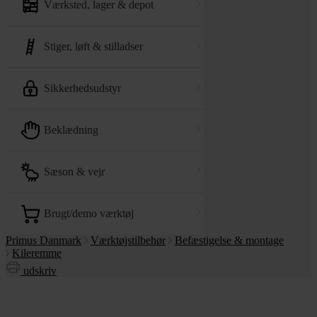
værksted, lager & depot
stiger, løft & stilladser
sikkerhedsudstyr
beklædning
sæson & vejr
brugt/demo værktøj
Primus Danmark
Værktøjstilbehør
Befæstigelse & montage
Kileremme
udskriv