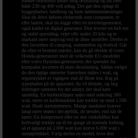
mindre brændstof under tung belastning og fås med
både 230 og 400 volt udtag. Det gør den oplagt til
byggepladser, landbrug og faste nødstrømsløsninger.
Skal du drive følsom elektronik som computere, tv
eller ladere, skal du kigge efter en invertergenerator,
også kaldet en digital generator. Den leverer en helt ren
og stabil spænding, vejer ofte under 20 kilo og er
markant mere støjsvag end de åbne modeller. Derfor er
den favoritten til camping, sommerhus og festival. Går
du efter et bestemt mærke, kan du gå direkte til vores
Honda-generatorer med de velkendte EU-modeller
eller vores Hyundai-generatorer, der spænder fra
kompakte invertere til store dieselanlæg. Sådan vælger
du den rigtige størrelse Størrelsen måles i watt, og
regnestykket er vigtigere end de fleste tror. Kig på
typepladen på de apparater, du vil tilslutte, og læg
forbruget sammen for det udstyr, der skal køre
samtidig. En hækkeklipper nøjes med omkring 500
watt, mens en kaffemaskine kan trække op mod 1.500
watt. Husk startstrømmen. Mange maskiner kræver
langt mere strøm i det øjeblik, de tænder, end når de
kører. En kompressor eller en stor vinkelsliber kan
kortvarigt trække op til tre gange sit normale forbrug,
så et apparat på 2.000 watt kan kræve 6.000 watt i
startøjeblikket. Vælg derfor en model, hvor den