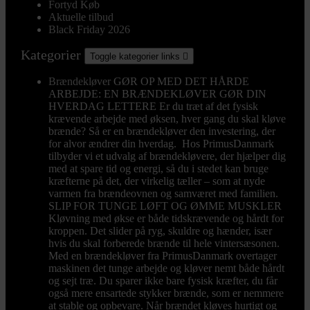
Fortyd Køb
Aktuelle tilbud
Black Friday 2026
Kategorier
Toggle kategorier links

Brændekløver
GØR OP MED DET HÅRDE
ARBEJDE: EN BRÆNDEKLØVER GØR DIN
HVERDAG LETTERE Er du træt af det fysisk
krævende arbejde med øksen, hver gang du skal kløve
brænde? Så er en brændekløver den investering, der
for alvor ændrer din hverdag. Hos PrimusDanmark
tilbyder vi et udvalg af brændekløvere, der hjælper dig
med at spare tid og energi, så du i stedet kan bruge
kræfterne på det, der virkelig tæller – som at nyde
varmen fra brændeovnen og samværet med familien.
SLIP FOR TUNGE LØFT OG ØMME MUSKLER
Kløvning med økse er både tidskrævende og hårdt for
kroppen. Det slider på ryg, skuldre og hænder, især
hvis du skal forberede brænde til hele vintersæsonen.
Med en brændekløver fra PrimusDanmark overtager
maskinen det tunge arbejde og kløver nemt både hårdt
og sejt træ. Du sparer ikke bare fysisk kræfter, du får
også mere ensartede stykker brænde, som er nemmere
at stable og opbevare. Når brændet kløves hurtigt og