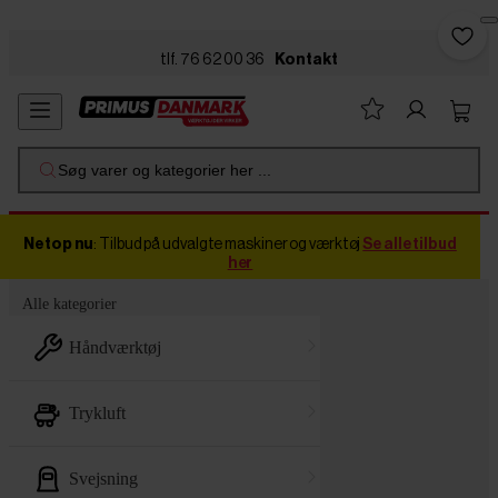
Skip to main content
tlf. 76 62 00 36
Kontakt
Søg varer og kategorier her ...
Netop nu
: Tilbud på udvalgte maskiner og værktøj
Se alle tilbud
her
Alle kategorier
håndværktøj
trykluft
svejsning