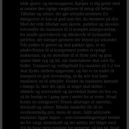
både grave- og læsseopgaver, hjælper vi dig gerne med
at ramme den rigtige vægtklasse til netop dit behov.
Tilbehør og udstyr, der gør arbejdet nemmere En
minigraver er kun så god som det, du monterer på den.
Med det rette tilbehør som skovle, pælebor og skovklo
forvandler du maskinen til et komplet anlægsværktøj –
fra smalle graveskovle og tilteskovle til hydraulisk
pælebor, der trænger gennem stiv lerjord på sekunder.
Når jorden er gravet og skal pakkes igen, er en
pladevibrator til at komprimere jorden et oplagt
makkerpar, og en motorbør til at flytte jord og grus
sparer både ryg og tid, når materialerne skal væk fra
hullet. Transport og vedligehold En maskine på 1-2 ton
skal flyttes mellem opgaverne, og her er en trailer til
transport en god investering, så du selv kan køre
maskinen ud til arbejdet. Holder du maskinen kørende
i mange år, sker det også, at noget skal skiftes –
sliddele og reservedele og larvebånd finder du hos os,
så du hurtigt er i gang igen i stedet for at vente. Hvad
koster en minigraver? Prisen afhænger af størrelse,
drivkraft og udstyr. Mindre modeller fås til en
overkommelig pris, mens de store, fuldt udstyrede
maskiner ligger højere – som tommelfingerregel betaler
du for vægt, motorkraft og det udstyr, der følger med.
Vil du have mest maskine for pengene, så kig på, hvad