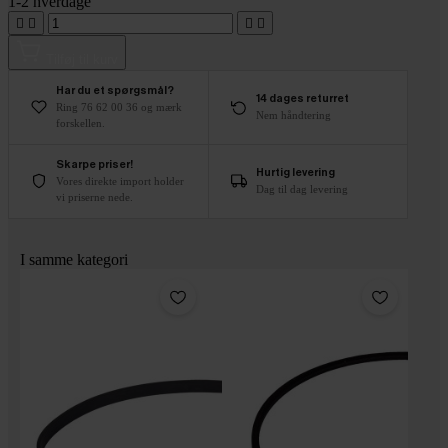
1-2 hverdage




Tilføj til kurv
Har du et spørgsmål?
14 dages returret
Ring 76 62 00 36 og mærk
Nem håndtering
forskellen.
Skarpe priser!
Hurtig levering
Vores direkte import holder
Dag til dag levering
vi priserne nede.
I samme kategori