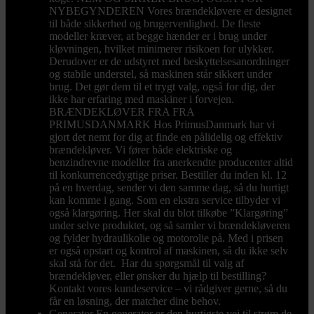
NYBEGYNDEREN Vores brændekløvere er designet
til både sikkerhed og brugervenlighed. De fleste
modeller kræver, at begge hænder er i brug under
kløvningen, hvilket minimerer risikoen for ulykker.
Derudover er de udstyret med beskyttelsesanordninger
og stabile understel, så maskinen står sikkert under
brug. Det gør dem til et trygt valg, også for dig, der
ikke har erfaring med maskiner i forvejen.
BRÆNDEKLØVER FRA FRA
PRIMUSDANMARK Hos PrimusDanmark har vi
gjort det nemt for dig at finde en pålidelig og effektiv
brændekløver. Vi fører både elektriske og
benzindrevne modeller fra anerkendte producenter altid
til konkurrencedygtige priser. Bestiller du inden kl. 12
på en hverdag, sender vi den samme dag, så du hurtigt
kan komme i gang. Som en ekstra service tilbyder vi
også klargøring. Her skal du blot tilkøbe ”Klargøring”
under selve produktet, og så samler vi brændekløveren
og fylder hydraulikolie og motorolie på. Med i prisen
er også opstart og kontrol af maskinen, så du ikke selv
skal stå for det. Har du spørgsmål til valg af
brændekløver, eller ønsker du hjælp til bestilling?
Kontakt vores kundeservice – vi rådgiver gerne, så du
får en løsning, der matcher dine behov.
Generator
En generator er den hurtigste vej til strøm de