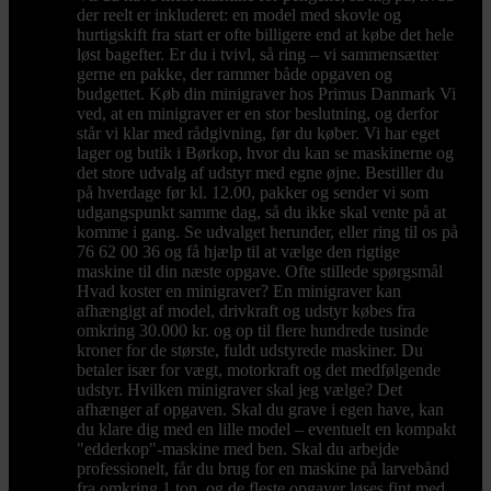
der reelt er inkluderet: en model med skovle og
hurtigskift fra start er ofte billigere end at købe det hele
løst bagefter. Er du i tvivl, så ring – vi sammensætter
gerne en pakke, der rammer både opgaven og
budgettet. Køb din minigraver hos Primus Danmark Vi
ved, at en minigraver er en stor beslutning, og derfor
står vi klar med rådgivning, før du køber. Vi har eget
lager og butik i Børkop, hvor du kan se maskinerne og
det store udvalg af udstyr med egne øjne. Bestiller du
på hverdage før kl. 12.00, pakker og sender vi som
udgangspunkt samme dag, så du ikke skal vente på at
komme i gang. Se udvalget herunder, eller ring til os på
76 62 00 36 og få hjælp til at vælge den rigtige
maskine til din næste opgave. Ofte stillede spørgsmål
Hvad koster en minigraver? En minigraver kan
afhængigt af model, drivkraft og udstyr købes fra
omkring 30.000 kr. og op til flere hundrede tusinde
kroner for de største, fuldt udstyrede maskiner. Du
betaler især for vægt, motorkraft og det medfølgende
udstyr. Hvilken minigraver skal jeg vælge? Det
afhænger af opgaven. Skal du grave i egen have, kan
du klare dig med en lille model – eventuelt en kompakt
"edderkop"-maskine med ben. Skal du arbejde
professionelt, får du brug for en maskine på larvebånd
fra omkring 1 ton, og de fleste opgaver løses fint med