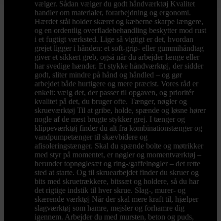
vælger. Sådan vælger du godt håndværktøj Kvalitet
handler om materialer, forarbejdning og ergonomi.
Hærdet stål holder skæret og kæberne skarpe længere,
og en ordentlig overfladebehandling beskytter mod rust
i et fugtigt værksted. Lige så vigtigt er det, hvordan
grejet ligger i hånden: et soft-grip- eller gummihåndtag
giver et sikkert greb, også når du arbejder længe eller
har svedige hænder. Et stykke håndværktøj, der sidder
godt, sliter mindre på hånd og håndled – og gør
arbejdet både hurtigere og mere præcist. Vores råd er
enkelt: vælg det, der passer til opgaven, og prioritér
kvalitet på det, du bruger ofte. Tænger, nøgler og
skrueværktøj Til at gribe, holde, spænde og løsne hører
nogle af de mest brugte stykker grej. I tænger og
klippeværktøj finder du alt fra kombinationstænger og
vandpumpetænger til skævbidere og
afisoleringstænger. Skal du spænde bolte og møtrikker
med styr på momentet, er nøgler og momentværktøj –
herunder topnøglesæt og ring-/gaffelnøgler – det rette
sted at starte. Og til skruearbejdet finder du skruer og
bits med skruetrækkere, bitssæt og holdere, så du har
det rigtige indstik til hver skrue. Slag-, murer- og
skærende værktøj Når der skal mere kraft til, hjælper
slagværktøj som hamre, mejsler og forhamre dig
igennem. Arbejder du med mursten, beton og puds,