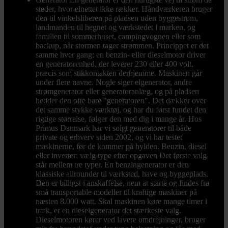
steder, hvor elnettet ikke rækker. Håndværkeren bruger
den til vinkelsliberen på pladsen uden byggestrøm,
landmanden til hegnet og værkstedet i marken, og
familien til sommerhuset, campingvognen eller som
backup, når stormen tager strømmen. Princippet er det
samme hver gang: en benzin- eller dieselmotor driver
en generatorenhed, der leverer 230 eller 400 volt,
præcis som stikkontakten derhjemme. Maskinen går
under flere navne. Nogle siger elgenerator, andre
strømgenerator eller generatoranlæg, og på pladsen
hedder den ofte bare "generatoren". Det dækker over
det samme stykke værktøj, og har du først fundet den
rigtige størrelse, følger den med dig i mange år. Hos
Primus Danmark har vi solgt generatorer til både
private og erhverv siden 2002, og vi har testet
maskinerne, før de kommer på hylden. Benzin, diesel
eller inverter: vælg type efter opgaven Det første valg
står mellem tre typer. En benzingenerator er den
klassiske allrounder til værksted, have og byggeplads.
Den er billigst i anskaffelse, nem at starte og findes fra
små transportable modeller til kraftige maskiner på
næsten 8.000 watt. Skal maskinen køre mange timer i
træk, er en dieselgenerator det stærkeste valg.
Dieselmotoren kører ved lavere omdrejninger, bruger