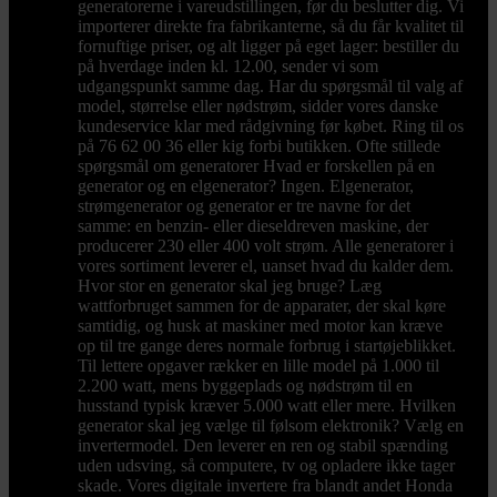
generatorerne i vareudstillingen, før du beslutter dig. Vi
importerer direkte fra fabrikanterne, så du får kvalitet til
fornuftige priser, og alt ligger på eget lager: bestiller du
på hverdage inden kl. 12.00, sender vi som
udgangspunkt samme dag. Har du spørgsmål til valg af
model, størrelse eller nødstrøm, sidder vores danske
kundeservice klar med rådgivning før købet. Ring til os
på 76 62 00 36 eller kig forbi butikken. Ofte stillede
spørgsmål om generatorer Hvad er forskellen på en
generator og en elgenerator? Ingen. Elgenerator,
strømgenerator og generator er tre navne for det
samme: en benzin- eller dieseldreven maskine, der
producerer 230 eller 400 volt strøm. Alle generatorer i
vores sortiment leverer el, uanset hvad du kalder dem.
Hvor stor en generator skal jeg bruge? Læg
wattforbruget sammen for de apparater, der skal køre
samtidig, og husk at maskiner med motor kan kræve
op til tre gange deres normale forbrug i startøjeblikket.
Til lettere opgaver rækker en lille model på 1.000 til
2.200 watt, mens byggeplads og nødstrøm til en
husstand typisk kræver 5.000 watt eller mere. Hvilken
generator skal jeg vælge til følsom elektronik? Vælg en
invertermodel. Den leverer en ren og stabil spænding
uden udsving, så computere, tv og opladere ikke tager
skade. Vores digitale invertere fra blandt andet Honda