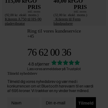
115,00 kr
GO'
40,00 kr
GO'
PRIS
PRIS
inkl. moms
inkl. moms
(92,00 kr. ekskl. moms.)
(32,00 kr. ekskl. moms.)
Kilerem A750 til HS-90
_Kilerem til Ferm
pladevibrator
båndpudsere
Ring til vores kundeservice
+45
76 62 00 36
4.8 stjerner
Læs vores anmeldelser på Trustpilot
Tilmeld nyhedsbrev
Tilmeld dig vores nyhedsbrev og vær med i
konkurrencen om et Bluetooth høreværn til en værdi
af 695 kroner. Vi trækker en ny vinder hver måned.
Tilmeld