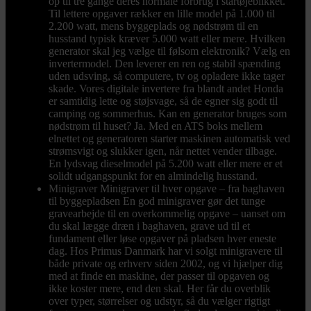
op til tre gange deres normale forbrug i startøjeblikket.
Til lettere opgaver rækker en lille model på 1.000 til
2.200 watt, mens byggeplads og nødstrøm til en
husstand typisk kræver 5.000 watt eller mere. Hvilken
generator skal jeg vælge til følsom elektronik? Vælg en
invertermodel. Den leverer en ren og stabil spænding
uden udsving, så computere, tv og opladere ikke tager
skade. Vores digitale invertere fra blandt andet Honda
er samtidig lette og støjsvage, så de egner sig godt til
camping og sommerhus. Kan en generator bruges som
nødstrøm til huset? Ja. Med en ATS boks mellem
elnettet og generatoren starter maskinen automatisk ved
strømsvigt og slukker igen, når nettet vender tilbage.
En lydsvag dieselmodel på 5.200 watt eller mere er et
solidt udgangspunkt for en almindelig husstand.
Minigraver
Minigraver til hver opgave – fra baghaven
til byggepladsen En god minigraver gør det tunge
gravearbejde til en overkommelig opgave – uanset om
du skal lægge dræn i baghaven, grave ud til et
fundament eller løse opgaver på pladsen hver eneste
dag. Hos Primus Danmark har vi solgt minigravere til
både private og erhverv siden 2002, og vi hjælper dig
med at finde en maskine, der passer til opgaven og
ikke koster mere, end den skal. Her får du overblik
over typer, størrelser og udstyr, så du vælger rigtigt