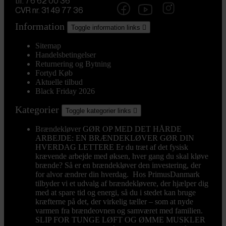
tlf. 76 62 00 36
CVR nr. 31 49 77 36
Information
Toggle information links

Sitemap
Handelsbetingelser
Returnering og Bytning
Fortyd Køb
Aktuelle tilbud
Black Friday 2026
Kategorier
Toggle kategorier links

Brændekløver
GØR OP MED DET HÅRDE
ARBEJDE: EN BRÆNDEKLØVER GØR DIN
HVERDAG LETTERE Er du træt af det fysisk
krævende arbejde med øksen, hver gang du skal kløve
brænde? Så er en brændekløver den investering, der
for alvor ændrer din hverdag. Hos PrimusDanmark
tilbyder vi et udvalg af brændekløvere, der hjælper dig
med at spare tid og energi, så du i stedet kan bruge
kræfterne på det, der virkelig tæller – som at nyde
varmen fra brændeovnen og samværet med familien.
SLIP FOR TUNGE LØFT OG ØMME MUSKLER