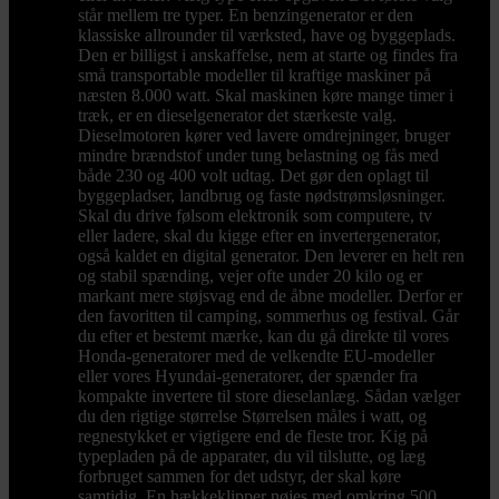
står mellem tre typer. En benzingenerator er den
klassiske allrounder til værksted, have og byggeplads.
Den er billigst i anskaffelse, nem at starte og findes fra
små transportable modeller til kraftige maskiner på
næsten 8.000 watt. Skal maskinen køre mange timer i
træk, er en dieselgenerator det stærkeste valg.
Dieselmotoren kører ved lavere omdrejninger, bruger
mindre brændstof under tung belastning og fås med
både 230 og 400 volt udtag. Det gør den oplagt til
byggepladser, landbrug og faste nødstrømsløsninger.
Skal du drive følsom elektronik som computere, tv
eller ladere, skal du kigge efter en invertergenerator,
også kaldet en digital generator. Den leverer en helt ren
og stabil spænding, vejer ofte under 20 kilo og er
markant mere støjsvag end de åbne modeller. Derfor er
den favoritten til camping, sommerhus og festival. Går
du efter et bestemt mærke, kan du gå direkte til vores
Honda-generatorer med de velkendte EU-modeller
eller vores Hyundai-generatorer, der spænder fra
kompakte invertere til store dieselanlæg. Sådan vælger
du den rigtige størrelse Størrelsen måles i watt, og
regnestykket er vigtigere end de fleste tror. Kig på
typepladen på de apparater, du vil tilslutte, og læg
forbruget sammen for det udstyr, der skal køre
samtidig. En hækkeklipper nøjes med omkring 500