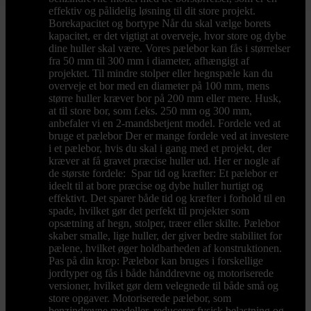
effektiv og pålidelig løsning til dit store projekt.
Borekapacitet og bortype Når du skal vælge borets
kapacitet, er det vigtigt at overveje, hvor store og dybe
dine huller skal være. Vores pælebor kan fås i størrelser
fra 50 mm til 300 mm i diameter, afhængigt af
projektet. Til mindre stolper eller hegnspæle kan du
overveje et bor med en diameter på 100 mm, mens
større huller kræver bor på 200 mm eller mere. Husk,
at til store bor, som f.eks. 250 mm og 300 mm,
anbefaler vi en 2-mandsbetjent model. Fordele ved at
bruge et pælebor Der er mange fordele ved at investere
i et pælebor, hvis du skal i gang med et projekt, der
kræver at få gravet præcise huller ud. Her er nogle af
de største fordele: Spar tid og kræfter: Et pælebor er
ideelt til at bore præcise og dybe huller hurtigt og
effektivt. Det sparer både tid og kræfter i forhold til en
spade, hvilket gør det perfekt til projekter som
opsætning af hegn, stolper, træer eller skilte. Pælebor
skaber smalle, lige huller, der giver bedre stabilitet for
pælene, hvilket øger holdbarheden af konstruktionen.
Pas på din krop: Pælebor kan bruges i forskellige
jordtyper og fås i både hånddrevne og motoriserede
versioner, hvilket gør dem velegnede til både små og
store opgaver. Motoriserede pælebor, som
benzindrevne modeller, reducerer fysisk belastning og