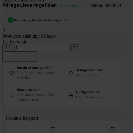
(92,00 kr. ekskl. moms.)
Varenr. 8002884
På lager, leveringstid er
1-2 hverdage
✓
Bestil nu, og få afsendt mandag kl 12

Product availability:
På lager
1-2 hverdage




Tilføj til kurv
Har du et spørgsmål?
14 dages returret
Ring 76 62 00 36 og mærk
Nem håndtering
forskellen.
Skarpe priser!
Hurtig levering
Vores direkte import holder
Dag til dag levering
vi priserne nede.
I samme kategori