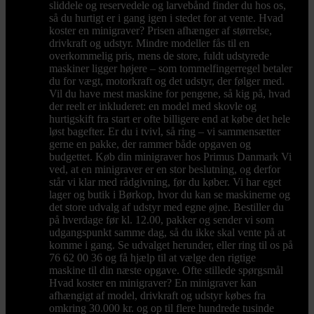
sliddele og reservedele og larvebånd finder du hos os,
så du hurtigt er i gang igen i stedet for at vente. Hvad
koster en minigraver? Prisen afhænger af størrelse,
drivkraft og udstyr. Mindre modeller fås til en
overkommelig pris, mens de store, fuldt udstyrede
maskiner ligger højere – som tommelfingerregel betaler
du for vægt, motorkraft og det udstyr, der følger med.
Vil du have mest maskine for pengene, så kig på, hvad
der reelt er inkluderet: en model med skovle og
hurtigskift fra start er ofte billigere end at købe det hele
løst bagefter. Er du i tvivl, så ring – vi sammensætter
gerne en pakke, der rammer både opgaven og
budgettet. Køb din minigraver hos Primus Danmark Vi
ved, at en minigraver er en stor beslutning, og derfor
står vi klar med rådgivning, før du køber. Vi har eget
lager og butik i Børkop, hvor du kan se maskinerne og
det store udvalg af udstyr med egne øjne. Bestiller du
på hverdage før kl. 12.00, pakker og sender vi som
udgangspunkt samme dag, så du ikke skal vente på at
komme i gang. Se udvalget herunder, eller ring til os på
76 62 00 36 og få hjælp til at vælge den rigtige
maskine til din næste opgave. Ofte stillede spørgsmål
Hvad koster en minigraver? En minigraver kan
afhængigt af model, drivkraft og udstyr købes fra
omkring 30.000 kr. og op til flere hundrede tusinde