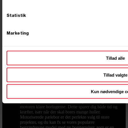
pælebor kan være tilstrækkeligt til fx små projekter i
haven, mens større opgaver i udfordrende jordtyper
kræver et benzindrevet pælebor. Manuelle pælebor
Statistik
Disse pælebor kører på “rugbrødskraft” og kræver
fysisk arbejde for at bore hullerne. De er praktiske,
hvis du kun skal bore få huller eller arbejder i områder,
Marketing
hvor der ikke er adgang til benzin eller strøm. De egner
sig godt til mindre opgaver såsom haveprojekter, hvor
der kun er behov for at grave et par huller. Se fx vores
kraftige håndmodel med en diameter på 150 mm.
Benzindrevet pælebor Et benzindrevet pælebor er et
Tillad alle
kraftfuldt, motoriseret værktøj, der gør det nemt at bore
flere huller hurtigt og præcist. Det er ideelt til større
projekter som opførelse af hegn, bygninger eller
Tillad valgte
installation af solcelleanlæg, og det kan bruges i
udfordrende jordtyper som ler eller sand. Fordelen ved
et benzindrevet pælebor er, at det kræver minimal
fysisk anstrengelse, da motoren gør det meste af
Kun nødvendige c
arbejdet for dig. Når du bruger et benzindrevet
pælebor, skal du blot holde værktøjet stabilt og lade
motoren klare boringerne. Dette sparer dig både tid og
kræfter, især når der skal bores mange huller.
Motoriserede pælebor er det perfekte valg til store
projekter, og du kan fx se vores populære
benzindrevne model med tre borstørrelser, som er en