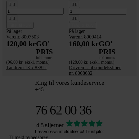








Tilføj til kurv
Tilføj til kurv
På lager
På lager
Varenr. 8007503
Varenr. 8009414
120,00 kr
GO'
160,00 kr
GO'
PRIS
PRIS
inkl. moms
inkl. moms
(96,00 kr. ekskl. moms.)
(128,00 kr. ekskl. moms.)
Tandrem 13 x 838Li
Drivrem - til spindelssliber
nr. 8008632
Ring til vores kundeservice
+45
76 62 00 36
4.8 stjerner
Læs vores anmeldelser på Trustpilot
Tilmeld nyhedsbrev