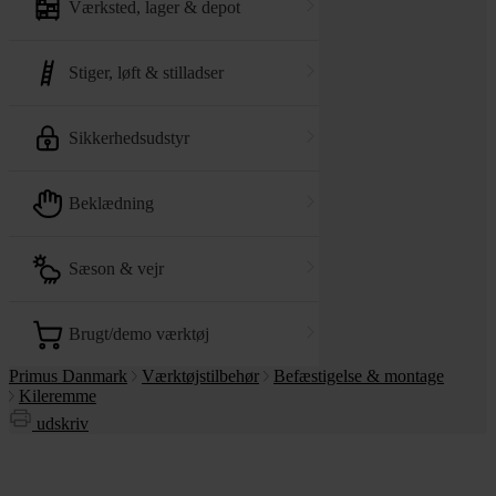
værksted, lager & depot
stiger, løft & stilladser
sikkerhedsudstyr
beklædning
sæson & vejr
brugt/demo værktøj
Primus Danmark
Værktøjstilbehør
Befæstigelse & montage
Kileremme
udskriv