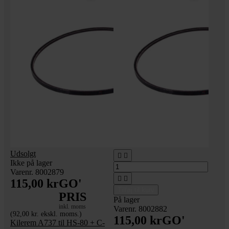
Udsolgt


Ikke på lager
Varenr. 8002879


115,00 kr
GO'
Tilføj til kurv
PRIS
På lager
inkl. moms
Varenr. 8002882
(92,00 kr. ekskl. moms.)
115,00 kr
GO'
Kilerem A737 til HS-80 + C-