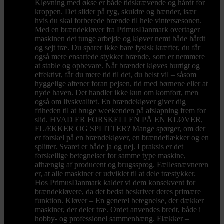
Kløvning med økse er både tidskrævende og hårdt for
kroppen. Det slider på ryg, skuldre og hænder, især
hvis du skal forberede brænde til hele vintersæsonen.
Med en brændekløver fra PrimusDanmark overtager
maskinen det tunge arbejde og kløver nemt både hårdt
og sejt træ. Du sparer ikke bare fysisk kræfter, du får
også mere ensartede stykker brænde, som er nemmere
at stable og opbevare. Når brændet kløves hurtigt og
effektivt, får du mere tid til det, du helst vil – såsom
hyggelige aftener foran pejsen, tid med børnene eller at
nyde haven. Det handler ikke kun om komfort, men
også om livskvalitet. En brændekløver giver dig
friheden til at bruge weekenden på afslapning frem for
slid. HVAD ER FORSKELLEN PÅ EN KLØVER,
FLÆKKER OG SPLITTER? Mange spørger, om der
er forskel på en brændekløver, en brændeflækker og en
splitter. Svaret er både ja og nej. I praksis er det
forskellige betegnelser for samme type maskine,
afhængig af producent og brugssprog. Fællesnævneren
er, at alle maskiner er udviklet til at dele træstykker.
Hos PrimusDanmark kalder vi dem konsekvent for
brændekløvere, da det bedst beskriver deres primære
funktion. Kløver – En generel betegnelse, der dækker
maskiner, der deler træ. Ordet anvendes bredt, både i
hobby- og professionel sammenhæng. Flækker –