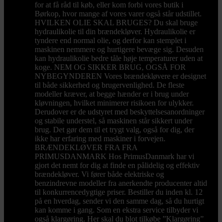
for at få råd til køb, eller kom forbi vores butik i
Børkop, hvor mange af vores varer også står udstillet.
HVILKEN OLIE SKAL BRUGES? Du skal bruge
hydraulikolie til din brændekløver. Hydraulikolie er
tyndere end normal olie, og derfor kan stemplet i
maskinen nemmere og hurtigere bevæge sig. Desuden
kan hydraulikolie bedre tåle høje temperaturer uden at
koge. NEM OG SIKKER BRUG, OGSÅ FOR
NYBEGYNDEREN Vores brændekløvere er designet
til både sikkerhed og brugervenlighed. De fleste
modeller kræver, at begge hænder er i brug under
kløvningen, hvilket minimerer risikoen for ulykker.
Derudover er de udstyret med beskyttelsesanordninger
og stabile understel, så maskinen står sikkert under
brug. Det gør dem til et trygt valg, også for dig, der
ikke har erfaring med maskiner i forvejen.
BRÆNDEKLØVER FRA FRA
PRIMUSDANMARK Hos PrimusDanmark har vi
gjort det nemt for dig at finde en pålidelig og effektiv
brændekløver. Vi fører både elektriske og
benzindrevne modeller fra anerkendte producenter altid
til konkurrencedygtige priser. Bestiller du inden kl. 12
på en hverdag, sender vi den samme dag, så du hurtigt
kan komme i gang. Som en ekstra service tilbyder vi
også klargøring. Her skal du blot tilkøbe ”Klargøring”