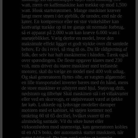
watt, mens en kaffemaskine kan trække op mod 1.500
watt. Husk startstrømmen. Mange maskiner kræver
langt mere strøm i det øjeblik, de tænder, end når de
kører. En kompressor eller en stor vinkelsliber kan
kortvarigt trække op til tre gange sit normale forbrug,
så et apparat på 2.000 watt kan kræve 6.000 watt i
startøjeblikket. Vælg derfor en model, hvor den
maksimale effekt ligger et godt stykke over dit samlede
behov. Er du i tvivl, så ring til os. Du får rådgivning af
folk, der selv har haft maskinerne i hånden. Tænk også
over spændingen. De fleste opgaver klares med 230
volt, men driver du større maskiner med trefasede
motorer, skal du vælge en model med 400 volt udtag.
Og skal generatoren flyttes ofte, er vægten afgørende:
en lille transportabel inverter bæres med én hånd, mens
de store maskiner er udstyret med hjul. Støjsvag drift,
nødstrøm og tilbehør Skal maskinen stå i et villakvarter
eller ved en skurvogn, er støjniveauet værd at tjekke
før køb. Lukkede og lydsvage modeller dæmper
motoren med et kabinet, så støjen kommer ned
omkring 60 til 65 decibel, hvilket svarer til en
almindelig samtale. Vil du sikre huset eller
virksomheden mod strømsvigt, kan generatoren kobles
til en ATS boks, der automatisk starter maskinen, når
nettet falder ud. Du kan også vælge et komplet