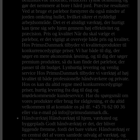
gør det nemmere at bore i hård jord. Præcise resultater:
Ved at bruge et pælebor forstyrrer du også mindre af
jorden omkring hullet, hvilket sikrer et ryddeligt
arbejdsområde. Det er et alsidigt værktøj, der hurtigt
kan tjene sig selv hjem gennem høj effektivitet og
præcision. Pris og kvalitet Når du skal vælge et
pælebor, er det vigtigt at overveje både pris og kvalitet.
Hos PrimusDanmark tilbyder vi kvalitetsprodukter til
konkurrencedygtige priser. Vi har både til dig, der
søger en mere økonomisk løsning, og til dig der søger
premium produkter, så du kan finde det pælebor, der
passer til dit budget. Lynhurtig levering og venlig
service Hos PrimusDanmark tilbyder vi værktøj af høj
kvalitet til både professionelle håndværkere og private.
Hos os kan du altid regne med konkurrencedygtige
priser, hurtig levering fra dag til dag og
imødekommende kundeservice. Har du spørgsmål om
vores produkter eller brug for rådgivning, er du altid
velkommen til at kontakte os på tlf. +45 76 62 00 36
eller via e-mail på info@primusdanmark.dk.
Håndværktøj
Håndværktøj til hjem, værksted og
byggeplads Godt håndværktøj er det, der bliver
liggende fremme, fordi det bare virker. Håndværktøj er
en central del af vores samlede udvalg af værktøj, og