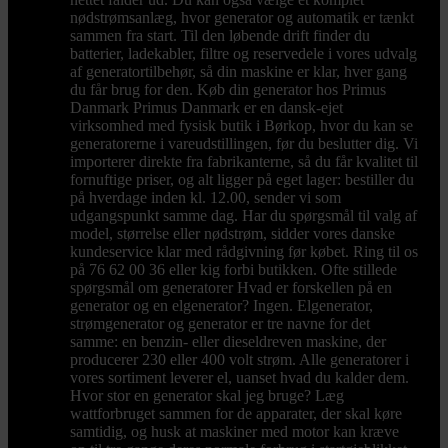
nødstrømsanlæg, hvor generator og automatik er tænkt
sammen fra start. Til den løbende drift finder du
batterier, ladekabler, filtre og reservedele i vores udvalg
af generatortilbehør, så din maskine er klar, hver gang
du får brug for den. Køb din generator hos Primus
Danmark Primus Danmark er en dansk-ejet
virksomhed med fysisk butik i Børkop, hvor du kan se
generatorerne i vareudstillingen, før du beslutter dig. Vi
importerer direkte fra fabrikanterne, så du får kvalitet til
fornuftige priser, og alt ligger på eget lager: bestiller du
på hverdage inden kl. 12.00, sender vi som
udgangspunkt samme dag. Har du spørgsmål til valg af
model, størrelse eller nødstrøm, sidder vores danske
kundeservice klar med rådgivning før købet. Ring til os
på 76 62 00 36 eller kig forbi butikken. Ofte stillede
spørgsmål om generatorer Hvad er forskellen på en
generator og en elgenerator? Ingen. Elgenerator,
strømgenerator og generator er tre navne for det
samme: en benzin- eller dieseldreven maskine, der
producerer 230 eller 400 volt strøm. Alle generatorer i
vores sortiment leverer el, uanset hvad du kalder dem.
Hvor stor en generator skal jeg bruge? Læg
wattforbruget sammen for de apparater, der skal køre
samtidig, og husk at maskiner med motor kan kræve