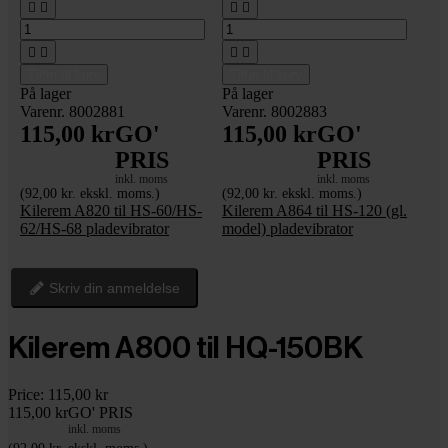








Tilføj til kurv
Tilføj til kurv
På lager
På lager
Varenr. 8002881
Varenr. 8002883
115,00 kr
GO'
115,00 kr
GO'
PRIS
PRIS
inkl. moms
inkl. moms
(92,00 kr. ekskl. moms.)
(92,00 kr. ekskl. moms.)
Kilerem A820 til HS-60/HS-
Kilerem A864 til HS-120 (gl.
62/HS-68 pladevibrator
model) pladevibrator
Skriv din anmeldelse
Kilerem A800 til HQ-150BK
Price:
115,00 kr
115,00 kr
GO' PRIS
inkl. moms