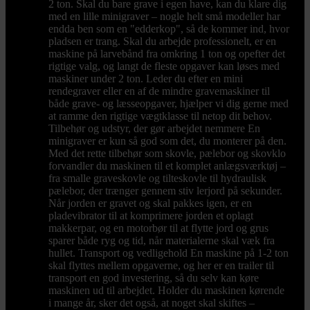
2 ton. Skal du bare grave i egen have, kan du klare dig
med en lille minigraver – nogle helt små modeller har
endda ben som en "edderkop", så de kommer ind, hvor
pladsen er trang. Skal du arbejde professionelt, er en
maskine på larvebånd fra omkring 1 ton og opefter det
rigtige valg, og langt de fleste opgaver kan løses med
maskiner under 2 ton. Leder du efter en mini
rendegraver eller en af de mindre gravemaskiner til
både grave- og læsseopgaver, hjælper vi dig gerne med
at ramme den rigtige vægtklasse til netop dit behov.
Tilbehør og udstyr, der gør arbejdet nemmere En
minigraver er kun så god som det, du monterer på den.
Med det rette tilbehør som skovle, pælebor og skovklo
forvandler du maskinen til et komplet anlægsværktøj –
fra smalle graveskovle og tilteskovle til hydraulisk
pælebor, der trænger gennem stiv lerjord på sekunder.
Når jorden er gravet og skal pakkes igen, er en
pladevibrator til at komprimere jorden et oplagt
makkerpar, og en motorbør til at flytte jord og grus
sparer både ryg og tid, når materialerne skal væk fra
hullet. Transport og vedligehold En maskine på 1-2 ton
skal flyttes mellem opgaverne, og her er en trailer til
transport en god investering, så du selv kan køre
maskinen ud til arbejdet. Holder du maskinen kørende
i mange år, sker det også, at noget skal skiftes –