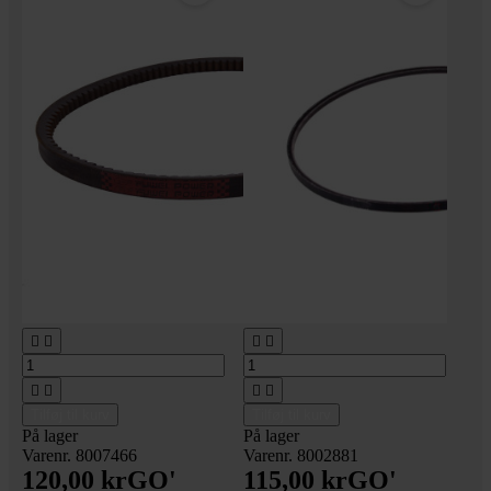








Tilføj til kurv
Tilføj til kurv
På lager
På lager
Varenr. 8007466
Varenr. 8002881
120,00 kr
GO'
115,00 kr
GO'