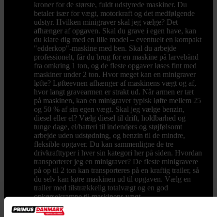
kroner for de største, fuldt udstyrede maskiner. Du
betaler især for vægt, motorkraft og det medfølgende
udstyr. Hvilken minigraver skal jeg vælge? Det
afhænger af opgaven. Skal du grave i egen have, kan
du klare dig med en lille model – eventuelt en kompakt
"edderkop"-maskine med ben. Skal du arbejde
professionelt, får du brug for en maskine på larvebånd
fra omkring 1 ton, og de fleste opgaver løses fint med
maskiner under 2 ton. Hvor meget kan en minigraver
løfte? Løfteevnen afhænger af maskinens vægt og af,
hvor langt gravearmen er strakt ud. Når armen er tæt
på maskinen, kan en minigraver typisk løfte mellem 25
og 50 % af sin egen vægt. Skal jeg vælge benzin,
diesel eller el? Vælg diesel til drift, holdbarhed og
tunge dage, el/batteri til indendørs og støjfølsomt
arbejde uden udstødning, og benzin til de mindre,
fleksible opgaver. Du kan sammenligne de tre
drivkrafttyper i hver sin kategori her på siden. Hvordan
transporterer jeg en minigraver? De fleste minigravere
på op til 2 ton kan transporteres på en kraftig trailer, så
du selv kan køre maskinen ud til opgaven. Vælg en
trailer med tilstrækkelig totalvægt og en god
opkørselsrampe til maskinens vægt.
Pælebor
Hos PrimusDanmark finder du pælebor, både
til privat og professionelt brug. Uanset om du har brug