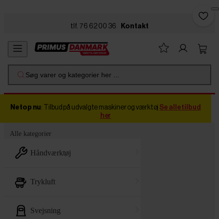
Skip to main content
tlf. 76 62 00 36
Kontakt
Søg varer og kategorier her ...
Netop nu
: Tilbud på udvalgte maskiner og værktøj
Se alle tilbud
her
Alle kategorier
håndværktøj
trykluft
svejsning