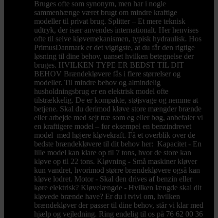
Bruges ofte som synonym, men har i nogle
sammenhænge været brugt om mindre kraftige
modeller til privat brug. Splitter – Et mere teknisk
udtryk, der især anvendes internationalt. Her henvises
ofte til selve kløvemekanismen, typisk hydraulisk. Hos
PrimusDanmark er det vigtigste, at du får den rigtige
løsning til dine behov, uanset hvilken betegnelse der
bruges. HVILKEN TYPE ER BEDST TIL DIT
BEHOV Brændekløvere fås i flere størrelser og
modeller. Til mindre behov og almindelig
husholdningsbrug er en elektrisk model ofte
tilstrækkelig. De er kompakte, støjsvage og nemme at
betjene. Skal du derimod kløve store mængder brænde
eller arbejde med sejt træ som eg eller bøg, anbefaler vi
en kraftigere model – for eksempel en benzindrevet
model med højere kløvekraft. Få et overblik over de
bedste brændekløvere til dit behov her: Kapacitet - En
lille model kan klare op til 7 tons, hvor de store kan
kløve op til 22 tons. Kløvning - Små maskiner kløver
kun vandret, hvorimod større brændekløvere også kan
kløve lodret. Motor - Skal den drives af benzin eller
køre elektrisk? Kløvelængde - Hvilken længde skal dit
kløvede brænde have? Er du i tvivl om, hvilken
brændekløver der passer til dine behov, står vi klar med
hjælp og vejledning. Ring endelig til os på 76 62 00 36