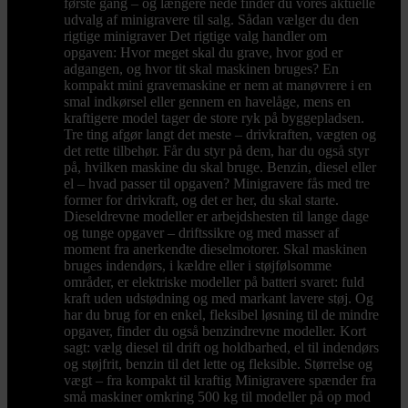
første gang – og længere nede finder du vores aktuelle
udvalg af minigravere til salg. Sådan vælger du den
rigtige minigraver Det rigtige valg handler om
opgaven: Hvor meget skal du grave, hvor god er
adgangen, og hvor tit skal maskinen bruges? En
kompakt mini gravemaskine er nem at manøvrere i en
smal indkørsel eller gennem en havelåge, mens en
kraftigere model tager de store ryk på byggepladsen.
Tre ting afgør langt det meste – drivkraften, vægten og
det rette tilbehør. Får du styr på dem, har du også styr
på, hvilken maskine du skal bruge. Benzin, diesel eller
el – hvad passer til opgaven? Minigravere fås med tre
former for drivkraft, og det er her, du skal starte.
Dieseldrevne modeller er arbejdshesten til lange dage
og tunge opgaver – driftssikre og med masser af
moment fra anerkendte dieselmotorer. Skal maskinen
bruges indendørs, i kældre eller i støjfølsomme
områder, er elektriske modeller på batteri svaret: fuld
kraft uden udstødning og med markant lavere støj. Og
har du brug for en enkel, fleksibel løsning til de mindre
opgaver, finder du også benzindrevne modeller. Kort
sagt: vælg diesel til drift og holdbarhed, el til indendørs
og støjfrit, benzin til det lette og fleksible. Størrelse og
vægt – fra kompakt til kraftig Minigravere spænder fra
små maskiner omkring 500 kg til modeller på op mod