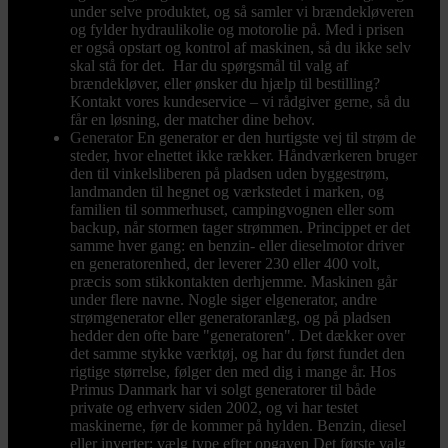
under selve produktet, og så samler vi brændekløveren
og fylder hydraulikolie og motorolie på. Med i prisen
er også opstart og kontrol af maskinen, så du ikke selv
skal stå for det. Har du spørgsmål til valg af
brændekløver, eller ønsker du hjælp til bestilling?
Kontakt vores kundeservice – vi rådgiver gerne, så du
får en løsning, der matcher dine behov.
Generator
En generator er den hurtigste vej til strøm de
steder, hvor elnettet ikke rækker. Håndværkeren bruger
den til vinkelsliberen på pladsen uden byggestrøm,
landmanden til hegnet og værkstedet i marken, og
familien til sommerhuset, campingvognen eller som
backup, når stormen tager strømmen. Princippet er det
samme hver gang: en benzin- eller dieselmotor driver
en generatorenhed, der leverer 230 eller 400 volt,
præcis som stikkontakten derhjemme. Maskinen går
under flere navne. Nogle siger elgenerator, andre
strømgenerator eller generatoranlæg, og på pladsen
hedder den ofte bare "generatoren". Det dækker over
det samme stykke værktøj, og har du først fundet den
rigtige størrelse, følger den med dig i mange år. Hos
Primus Danmark har vi solgt generatorer til både
private og erhverv siden 2002, og vi har testet
maskinerne, før de kommer på hylden. Benzin, diesel
eller inverter: vælg type efter opgaven Det første valg