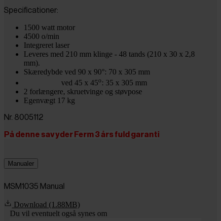
Specificationer:
1500 watt motor
4500 o/min
Integreret laser
Leveres med 210 mm klinge - 48 tands (210 x 30 x 2,8
mm).
Skæredybde ved 90 x 90°: 70 x 305 mm
o
ved 45 x 45
: 35 x 305 mm
2 forlængere, skruetvinge og støvpose
Egenvægt 17 kg
Nr. 8005112
På denne sav yder Ferm 3 års fuld garanti
Manualer
MSM1035 Manual
Download (1.88MB)
Du vil eventuelt også synes om