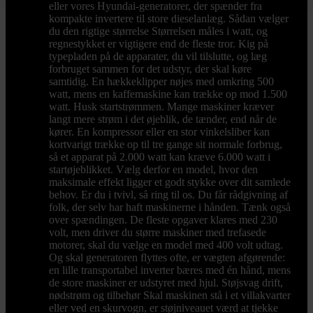
eller vores Hyundai-generatorer, der spænder fra
kompakte invertere til store dieselanlæg. Sådan vælger
du den rigtige størrelse Størrelsen måles i watt, og
regnestykket er vigtigere end de fleste tror. Kig på
typepladen på de apparater, du vil tilslutte, og læg
forbruget sammen for det udstyr, der skal køre
samtidig. En hækkeklipper nøjes med omkring 500
watt, mens en kaffemaskine kan trække op mod 1.500
watt. Husk startstrømmen. Mange maskiner kræver
langt mere strøm i det øjeblik, de tænder, end når de
kører. En kompressor eller en stor vinkelsliber kan
kortvarigt trække op til tre gange sit normale forbrug,
så et apparat på 2.000 watt kan kræve 6.000 watt i
startøjeblikket. Vælg derfor en model, hvor den
maksimale effekt ligger et godt stykke over dit samlede
behov. Er du i tvivl, så ring til os. Du får rådgivning af
folk, der selv har haft maskinerne i hånden. Tænk også
over spændingen. De fleste opgaver klares med 230
volt, men driver du større maskiner med trefasede
motorer, skal du vælge en model med 400 volt udtag.
Og skal generatoren flyttes ofte, er vægten afgørende:
en lille transportabel inverter bæres med én hånd, mens
de store maskiner er udstyret med hjul. Støjsvag drift,
nødstrøm og tilbehør Skal maskinen stå i et villakvarter
eller ved en skurvogn, er støjniveauet værd at tjekke