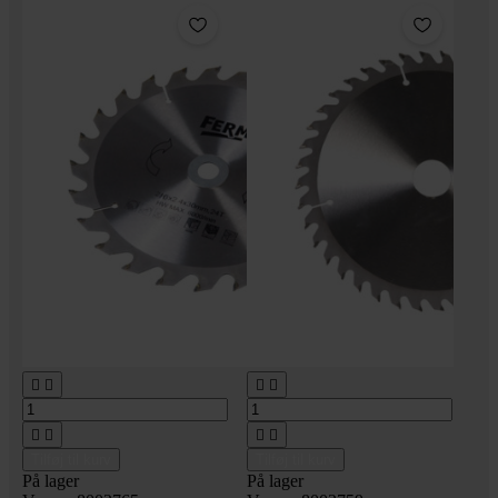








Tilføj til kurv
Tilføj til kurv
På lager
På lager