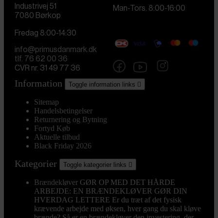
Industrivej 51
Man-Tors. 8:00-16:00
7080 Børkop
Fredag 8:00-14:30
info@primusdanmark.dk
tlf. 76 62 00 36
CVR nr. 31 49 77 36
Information
Toggle information links

Sitemap
Handelsbetingelser
Returnering og Bytning
Fortyd Køb
Aktuelle tilbud
Black Friday 2026
Kategorier
Toggle kategorier links

Brændekløver
GØR OP MED DET HÅRDE
ARBEJDE: EN BRÆNDEKLØVER GØR DIN
HVERDAG LETTERE Er du træt af det fysisk
krævende arbejde med øksen, hver gang du skal kløve
brænde? Så er en brændekløver den investering, der