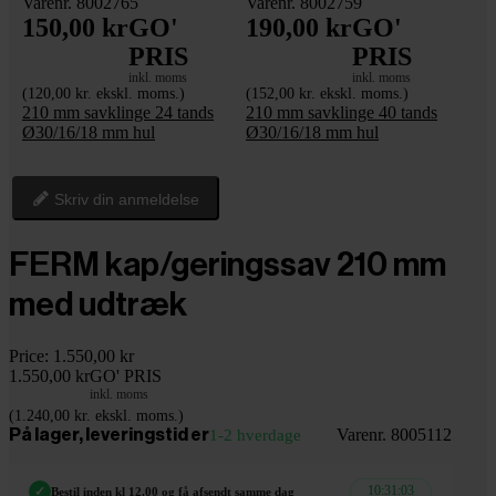
Varenr. 8002765
Varenr. 8002759
150,00 kr
GO'
190,00 kr
GO'
PRIS
PRIS
inkl. moms
inkl. moms
(120,00 kr. ekskl. moms.)
(152,00 kr. ekskl. moms.)
210 mm savklinge 24 tands
210 mm savklinge 40 tands
Ø30/16/18 mm hul
Ø30/16/18 mm hul
Skriv din anmeldelse
FERM kap/geringssav 210 mm
med udtræk
Price:
1.550,00 kr
1.550,00 kr
GO' PRIS
inkl. moms
(1.240,00 kr. ekskl. moms.)
Varenr. 8005112
På lager, leveringstid er
1-2 hverdage
10:31:02
✓
Bestil inden kl 12.00 og få afsendt samme dag