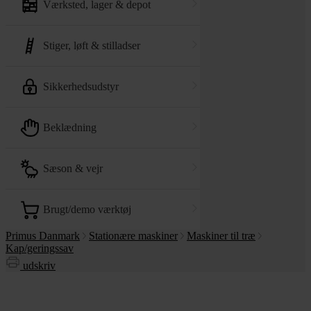
værksted, lager & depot
stiger, løft & stilladser
sikkerhedsudstyr
beklædning
sæson & vejr
brugt/demo værktøj
Primus Danmark
Stationære maskiner
Maskiner til træ
Kap/geringssav
udskriv