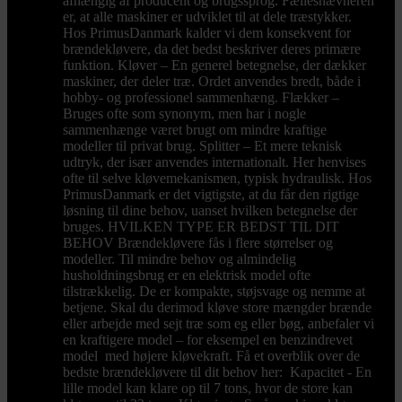
afhængig af producent og brugssprog. Fællesnævneren
er, at alle maskiner er udviklet til at dele træstykker.
Hos PrimusDanmark kalder vi dem konsekvent for
brændekløvere, da det bedst beskriver deres primære
funktion. Kløver – En generel betegnelse, der dækker
maskiner, der deler træ. Ordet anvendes bredt, både i
hobby- og professionel sammenhæng. Flækker –
Bruges ofte som synonym, men har i nogle
sammenhænge været brugt om mindre kraftige
modeller til privat brug. Splitter – Et mere teknisk
udtryk, der især anvendes internationalt. Her henvises
ofte til selve kløvemekanismen, typisk hydraulisk. Hos
PrimusDanmark er det vigtigste, at du får den rigtige
løsning til dine behov, uanset hvilken betegnelse der
bruges. HVILKEN TYPE ER BEDST TIL DIT
BEHOV Brændekløvere fås i flere størrelser og
modeller. Til mindre behov og almindelig
husholdningsbrug er en elektrisk model ofte
tilstrækkelig. De er kompakte, støjsvage og nemme at
betjene. Skal du derimod kløve store mængder brænde
eller arbejde med sejt træ som eg eller bøg, anbefaler vi
en kraftigere model – for eksempel en benzindrevet
model med højere kløvekraft. Få et overblik over de
bedste brændekløvere til dit behov her: Kapacitet - En
lille model kan klare op til 7 tons, hvor de store kan