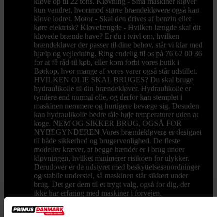
kløve op til 22 tons. Kløvning - Små maskiner kløver
kun vandret, hvorimod større brændekløvere også kan
kløve lodret. Motor - Skal den drives af benzin eller
køre elektrisk? Kløvelængde - Hvilken længde skal dit
kløvede brænde have? Er du i tvivl om, hvilken
brændekløver der passer til dine behov, står vi klar med
hjælp og vejledning. Ring endelig til os på 76 62 00 36
for at få råd til køb, eller kom forbi vores butik i
Børkop, hvor mange af vores varer også står udstillet.
HVILKEN OLIE SKAL BRUGES? Du skal bruge
hydraulikolie til din brændekløver. Hydraulikolie er
tyndere end normal olie, og derfor kan stemplet i
maskinen nemmere og hurtigere bevæge sig. Desuden
kan hydraulikolie bedre tåle høje temperaturer uden at
koge. NEM OG SIKKER BRUG, OGSÅ FOR
NYBEGYNDEREN Vores brændekløvere er designet
til både sikkerhed og brugervenlighed. De fleste
modeller kræver, at begge hænder er i brug under
kløvningen, hvilket minimerer risikoen for ulykker.
Derudover er de udstyret med beskyttelsesanordninger
og stabile understel, så maskinen står sikkert under
brug. Det gør dem til et trygt valg, også for dig, der
ikke har erfaring med maskiner i forvejen.
BRÆNDEKLØVER FRA FRA
PRIMUSDANMARK Hos PrimusDanmark har vi