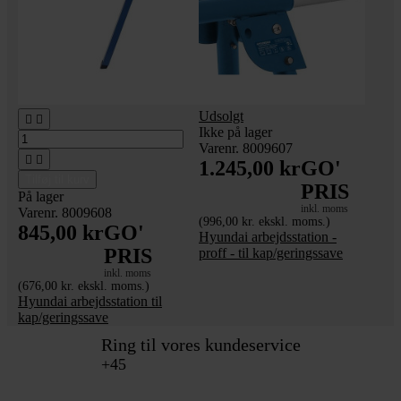
Udsolgt


Ikke på lager
Varenr. 8009607


1.245,00 kr
GO'
Tilføj til kurv
PRIS
På lager
inkl. moms
Varenr. 8009608
(996,00 kr. ekskl. moms.)
845,00 kr
GO'
Hyundai arbejdsstation -
PRIS
proff - til kap/geringssave
inkl. moms
(676,00 kr. ekskl. moms.)
Hyundai arbejdsstation til
kap/geringssave
Ring til vores kundeservice
+45