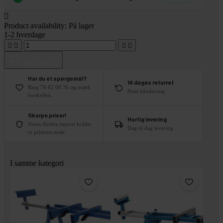

Product availability:
På lager
1-2 hverdage




Tilføj til kurv
Har du et spørgsmål?
14 dages returret
Ring 76 62 00 36 og mærk
Nem håndtering
forskellen.
Skarpe priser!
Hurtig levering
Vores direkte import holder
Dag til dag levering
vi priserne nede.
I samme kategori