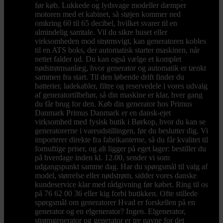
før køb. Lukkede og lydsvage modeller dæmper
motoren med et kabinet, så støjen kommer ned
omkring 60 til 65 decibel, hvilket svarer til en
almindelig samtale. Vil du sikre huset eller
virksomheden mod strømsvigt, kan generatoren kobles
til en ATS boks, der automatisk starter maskinen, når
nettet falder ud. Du kan også vælge et komplet
nødstrømsanlæg, hvor generator og automatik er tænkt
sammen fra start. Til den løbende drift finder du
batterier, ladekabler, filtre og reservedele i vores udvalg
af generatortilbehør, så din maskine er klar, hver gang
du får brug for den. Køb din generator hos Primus
Danmark Primus Danmark er en dansk-ejet
virksomhed med fysisk butik i Børkop, hvor du kan se
generatorerne i vareudstillingen, før du beslutter dig. Vi
importerer direkte fra fabrikanterne, så du får kvalitet til
fornuftige priser, og alt ligger på eget lager: bestiller du
på hverdage inden kl. 12.00, sender vi som
udgangspunkt samme dag. Har du spørgsmål til valg af
model, størrelse eller nødstrøm, sidder vores danske
kundeservice klar med rådgivning før købet. Ring til os
på 76 62 00 36 eller kig forbi butikken. Ofte stillede
spørgsmål om generatorer Hvad er forskellen på en
generator og en elgenerator? Ingen. Elgenerator,
strømgenerator og generator er tre navne for det