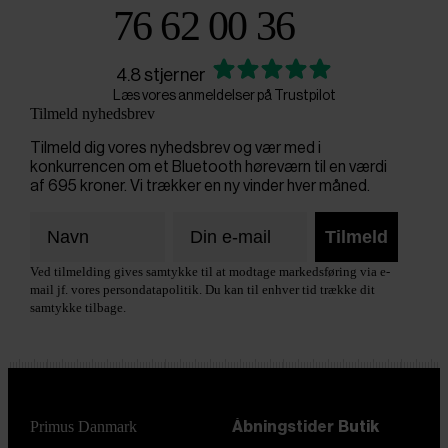
76 62 00 36
4.8 stjerner
Læs vores anmeldelser på Trustpilot
Tilmeld nyhedsbrev
Tilmeld dig vores nyhedsbrev og vær med i
konkurrencen om et Bluetooth høreværn til en værdi
af 695 kroner. Vi trækker en ny vinder hver måned.
Tilmeld
Ved tilmelding gives samtykke til at modtage markedsføring via e-
mail jf. vores persondatapolitik. Du kan til enhver tid trække dit
samtykke tilbage.
Primus Danmark
Åbningstider
Butik