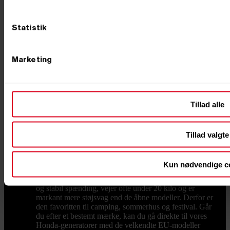
hedder den ofte bare "generatoren". Det dækker over
det samme stykke værktøj, og har du først fundet den
rigtige størrelse, følger den med dig i mange år. Hos
Statistik
Primus Danmark har vi solgt generatorer til både
private og erhverv siden 2002, og vi har testet
maskinerne, før de kommer på hylden. Benzin, diesel
eller inverter: vælg type efter opgaven Det første valg
Marketing
står mellem tre typer. En benzingenerator er den
klassiske allrounder til værksted, have og byggeplads.
Den er billigst i anskaffelse, nem at starte og findes fra
små transportable modeller til kraftige maskiner på
Tillad alle
næsten 8.000 watt. Skal maskinen køre mange timer i
træk, er en dieselgenerator det stærkeste valg.
Dieselmotoren kører ved lavere omdrejninger, bruger
mindre brændstof under tung belastning og fås med
Tillad valgte
både 230 og 400 volt udtag. Det gør den oplagt til
byggepladser, landbrug og faste nødstrømsløsninger.
Skal du drive følsom elektronik som computere, tv
Kun nødvendige c
eller ladere, skal du kigge efter en invertergenerator,
også kaldet en digital generator. Den leverer en helt ren
og stabil spænding, vejer ofte under 20 kilo og er
markant mere støjsvag end de åbne modeller. Derfor er
den favoritten til camping, sommerhus og festival. Går
du efter et bestemt mærke, kan du gå direkte til vores
Honda-generatorer med de velkendte EU-modeller