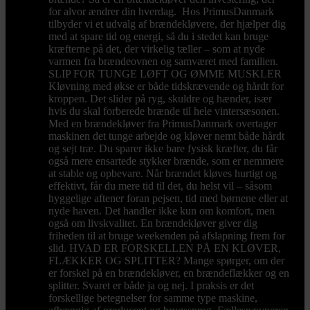
for alvor ændrer din hverdag. Hos PrimusDanmark
tilbyder vi et udvalg af brændekløvere, der hjælper dig
med at spare tid og energi, så du i stedet kan bruge
kræfterne på det, der virkelig tæller – som at nyde
varmen fra brændeovnen og samværet med familien.
SLIP FOR TUNGE LØFT OG ØMME MUSKLER
Kløvning med økse er både tidskrævende og hårdt for
kroppen. Det slider på ryg, skuldre og hænder, især
hvis du skal forberede brænde til hele vintersæsonen.
Med en brændekløver fra PrimusDanmark overtager
maskinen det tunge arbejde og kløver nemt både hårdt
og sejt træ. Du sparer ikke bare fysisk kræfter, du får
også mere ensartede stykker brænde, som er nemmere
at stable og opbevare. Når brændet kløves hurtigt og
effektivt, får du mere tid til det, du helst vil – såsom
hyggelige aftener foran pejsen, tid med børnene eller at
nyde haven. Det handler ikke kun om komfort, men
også om livskvalitet. En brændekløver giver dig
friheden til at bruge weekenden på afslapning frem for
slid. HVAD ER FORSKELLEN PÅ EN KLØVER,
FLÆKKER OG SPLITTER? Mange spørger, om der
er forskel på en brændekløver, en brændeflækker og en
splitter. Svaret er både ja og nej. I praksis er det
forskellige betegnelser for samme type maskine,