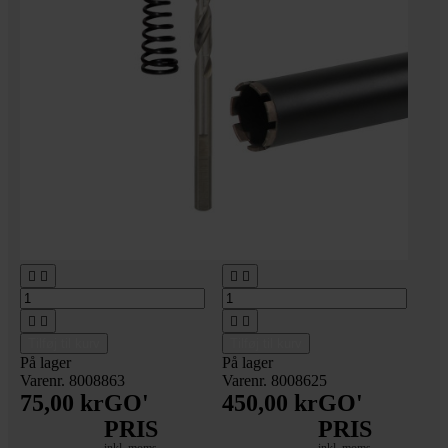








Tilføj til kurv
Tilføj til kurv
På lager
På lager
Varenr. 8008863
Varenr. 8008625
75,00 kr
GO'
450,00 kr
GO'
PRIS
PRIS
inkl. moms
inkl. moms