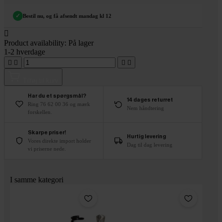
✓
Bestil nu, og få afsendt mandag kl 12

Product availability:
På lager
1-2 hverdage




Tilføj til kurv
Har du et spørgsmål?
14 dages returret
Ring 76 62 00 36 og mærk
Nem håndtering
forskellen.
Skarpe priser!
Hurtig levering
Vores direkte import holder
Dag til dag levering
vi priserne nede.
I samme kategori