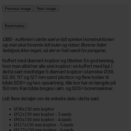
Previous image
Next image
Beskrivelse
OBS - kufferten i dette sæt er lidt spinkel i konstruktionen
og man skal forvente lidt buler og ridser. Borene fejler
heldigvis ikke noget, så der er fuld værdi for pengene.
Kuffert med diamant kopbor og tilbehør. En god løsning,
hvor man altid har alle sine kopbor i en kuffert med hjul. I
dette sæt medfølger 5 diamant kopbor i størrelse Ø38,
52, 65, 117 og 127 mm samt pilotbor og flere holder til
både SDS+ og hex-opsætning. Alle bor har en længde på
150 mm. Kan både bruges i alm. og SDS+ boremaskiner.
Lidt flere detaljer om de enkelte dele i dette sæt:
Ø38x150 mm kopbor
Ø52x150 mm kopbor - 3-tands
Ø65x150 mm kopbor - 4-tands
Ø117x150 mm kopbor - 5-tands
Ø127x150 mm kopbor - 6-tands