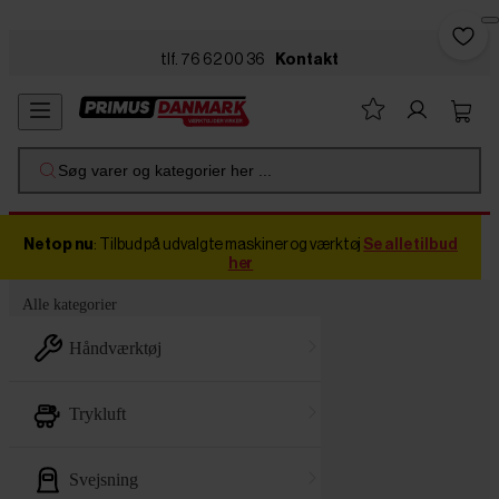
Skip to main content
tlf. 76 62 00 36
Kontakt
Søg varer og kategorier her ...
Netop nu
: Tilbud på udvalgte maskiner og værktøj
Se alle tilbud
her
Alle kategorier
håndværktøj
trykluft
svejsning