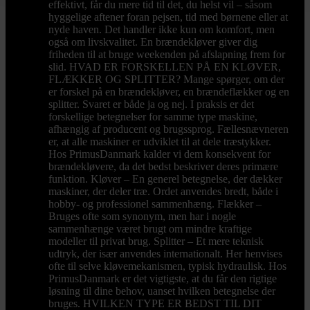
effektivt, får du mere tid til det, du helst vil – såsom
hyggelige aftener foran pejsen, tid med børnene eller at
nyde haven. Det handler ikke kun om komfort, men
også om livskvalitet. En brændekløver giver dig
friheden til at bruge weekenden på afslapning frem for
slid. HVAD ER FORSKELLEN PÅ EN KLØVER,
FLÆKKER OG SPLITTER? Mange spørger, om der
er forskel på en brændekløver, en brændeflækker og en
splitter. Svaret er både ja og nej. I praksis er det
forskellige betegnelser for samme type maskine,
afhængig af producent og brugssprog. Fællesnævneren
er, at alle maskiner er udviklet til at dele træstykker.
Hos PrimusDanmark kalder vi dem konsekvent for
brændekløvere, da det bedst beskriver deres primære
funktion. Kløver – En generel betegnelse, der dækker
maskiner, der deler træ. Ordet anvendes bredt, både i
hobby- og professionel sammenhæng. Flækker –
Bruges ofte som synonym, men har i nogle
sammenhænge været brugt om mindre kraftige
modeller til privat brug. Splitter – Et mere teknisk
udtryk, der især anvendes internationalt. Her henvises
ofte til selve kløvemekanismen, typisk hydraulisk. Hos
PrimusDanmark er det vigtigste, at du får den rigtige
løsning til dine behov, uanset hvilken betegnelse der
bruges. HVILKEN TYPE ER BEDST TIL DIT