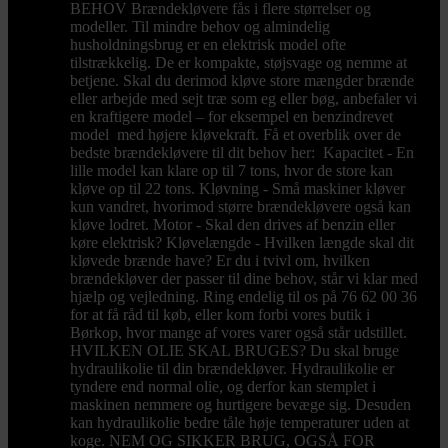
BEHOV Brændekløvere fås i flere størrelser og
modeller. Til mindre behov og almindelig
husholdningsbrug er en elektrisk model ofte
tilstrækkelig. De er kompakte, støjsvage og nemme at
betjene. Skal du derimod kløve store mængder brænde
eller arbejde med sejt træ som eg eller bøg, anbefaler vi
en kraftigere model – for eksempel en benzindrevet
model med højere kløvekraft. Få et overblik over de
bedste brændekløvere til dit behov her: Kapacitet - En
lille model kan klare op til 7 tons, hvor de store kan
kløve op til 22 tons. Kløvning - Små maskiner kløver
kun vandret, hvorimod større brændekløvere også kan
kløve lodret. Motor - Skal den drives af benzin eller
køre elektrisk? Kløvelængde - Hvilken længde skal dit
kløvede brænde have? Er du i tvivl om, hvilken
brændekløver der passer til dine behov, står vi klar med
hjælp og vejledning. Ring endelig til os på 76 62 00 36
for at få råd til køb, eller kom forbi vores butik i
Børkop, hvor mange af vores varer også står udstillet.
HVILKEN OLIE SKAL BRUGES? Du skal bruge
hydraulikolie til din brændekløver. Hydraulikolie er
tyndere end normal olie, og derfor kan stemplet i
maskinen nemmere og hurtigere bevæge sig. Desuden
kan hydraulikolie bedre tåle høje temperaturer uden at
koge. NEM OG SIKKER BRUG, OGSÅ FOR