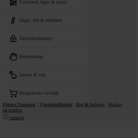
værksted, lager & depot
stiger, løft & stilladser
sikkerhedsudstyr
beklædning
sæson & vejr
brugt/demo værktøj
Primus Danmark
Værktøjstilbehør
Bor & hulsave
Hulsav
og kopbor
udskriv