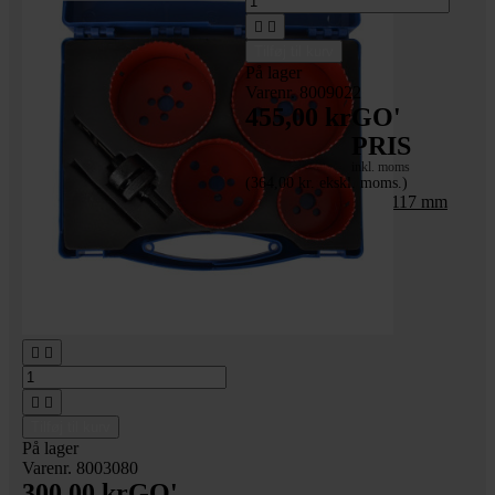


Tilføj til kurv
På lager
Varenr. 8009022
455,00 kr
GO'
PRIS
inkl. moms
(364,00 kr. ekskl. moms.)
Diamant Kopbor - Ø117 mm
- længde: 150 mm




Tilføj til kurv
På lager
Varenr. 8003080
300,00 kr
GO'