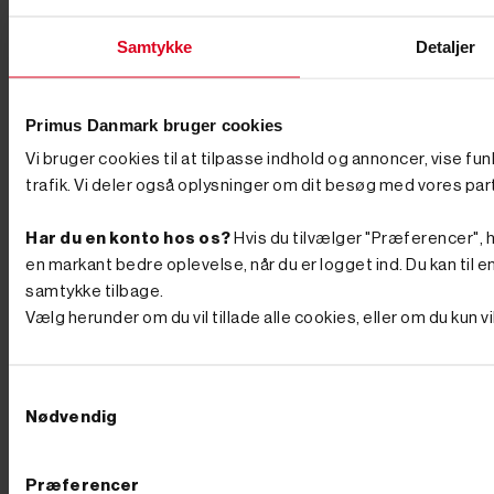
Ved tilmelding gives samtykke til at modtage markedsføring via e-
mail jf. vores persondatapolitik. Du kan til enhver tid trække dit
Samtykke
Detaljer
samtykke tilbage.
Primus Danmark bruger cookies
Vi bruger cookies til at tilpasse indhold og annoncer, vise fu
Primus Danmark
Åbningstider
Butik
trafik. Vi deler også oplysninger om dit besøg med vores par
Industrivej 51
Man-Tors. 8:00-16:00
Har du en konto hos os?
Hvis du tilvælger "Præferencer", hu
7080 Børkop
en markant bedre oplevelse, når du er logget ind. Du kan til en
Fredag 8:00-14:30
samtykke tilbage.
info@primusdanmark.dk
Vælg herunder om du vil tillade alle cookies, eller om du kun 
tlf. 76 62 00 36
CVR nr. 31 49 77 36
Information
Samtykkevalg
Toggle information links

Nødvendig
Sitemap
Handelsbetingelser
Returnering og Bytning
Præferencer