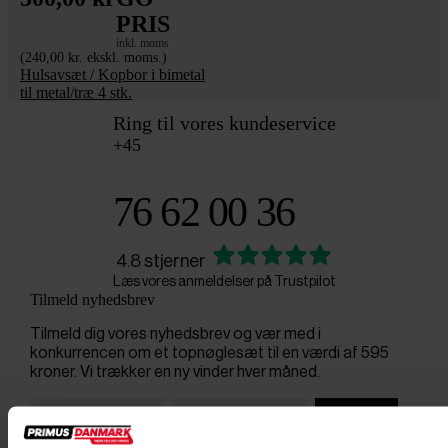
PRIS
inkl. moms
(240,00 kr. ekskl. moms.)
Hulsavsæt / Kopbor i bimetal
til metal/træ 4 stk.
Ring til vores kundeservice
+45
76 62 00 36
4.8 stjerner
Læs vores anmeldelser på Trustpilot
Tilmeld nyhedsbrev
Tilmeld dig vores nyhedsbrev og vær med i
konkurrencen om et topnøglesæt til en værdi af 595
kroner. Vi trækker en ny vinder hver måned.
Tilmeld