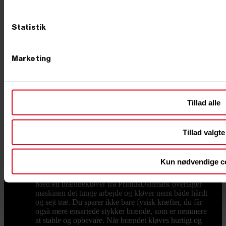
Fortyd Køb
Aktuelle tilbud
Black Friday 2026
Statistik
Kategorier
Toggle kategorier links

Brændekløver
GØR OP MED DET HÅRDE
Marketing
ARBEJDE: EN BRÆNDEKLØVER GØR DIN
HVERDAG LETTERE Er du træt af det fysisk
krævende arbejde med øksen, hver gang du skal kløve
brænde? Så er en brændekløver den investering, der
for alvor ændrer din hverdag. Hos PrimusDanmark
Tillad alle
tilbyder vi et udvalg af brændekløvere, der hjælper dig
med at spare tid og energi, så du i stedet kan bruge
kræfterne på det, der virkelig tæller – som at nyde
Tillad valgte
varmen fra brændeovnen og samværet med familien.
SLIP FOR TUNGE LØFT OG ØMME MUSKLER
Kløvning med økse er både tidskrævende og hårdt for
Kun nødvendige c
kroppen. Det slider på ryg, skuldre og hænder, især
hvis du skal forberede brænde til hele vintersæsonen.
Med en brændekløver fra PrimusDanmark overtager
maskinen det tunge arbejde og kløver nemt både hårdt
og sejt træ. Du sparer ikke bare fysisk kræfter, du får
også mere ensartede stykker brænde, som er nemmere
at stable og opbevare. Når brændet kløves hurtigt og