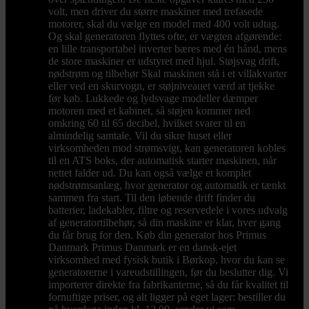
volt, men driver du større maskiner med trefasede
motorer, skal du vælge en model med 400 volt udtag.
Og skal generatoren flyttes ofte, er vægten afgørende:
en lille transportabel inverter bæres med én hånd, mens
de store maskiner er udstyret med hjul. Støjsvag drift,
nødstrøm og tilbehør Skal maskinen stå i et villakvarter
eller ved en skurvogn, er støjniveauet værd at tjekke
før køb. Lukkede og lydsvage modeller dæmper
motoren med et kabinet, så støjen kommer ned
omkring 60 til 65 decibel, hvilket svarer til en
almindelig samtale. Vil du sikre huset eller
virksomheden mod strømsvigt, kan generatoren kobles
til en ATS boks, der automatisk starter maskinen, når
nettet falder ud. Du kan også vælge et komplet
nødstrømsanlæg, hvor generator og automatik er tænkt
sammen fra start. Til den løbende drift finder du
batterier, ladekabler, filtre og reservedele i vores udvalg
af generatortilbehør, så din maskine er klar, hver gang
du får brug for den. Køb din generator hos Primus
Danmark Primus Danmark er en dansk-ejet
virksomhed med fysisk butik i Børkop, hvor du kan se
generatorerne i vareudstillingen, før du beslutter dig. Vi
importerer direkte fra fabrikanterne, så du får kvalitet til
fornuftige priser, og alt ligger på eget lager: bestiller du