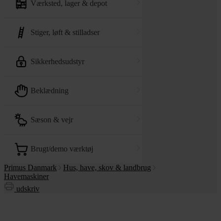
værksted, lager & depot
stiger, løft & stilladser
sikkerhedsudstyr
beklædning
sæson & vejr
brugt/demo værktøj
Primus Danmark
Hus, have, skov & landbrug
Havemaskiner
udskriv