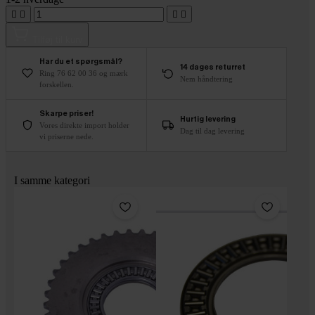




Tilføj til kurv
Har du et spørgsmål?
14 dages returret
Ring 76 62 00 36 og mærk
Nem håndtering
forskellen.
Skarpe priser!
Hurtig levering
Vores direkte import holder
Dag til dag levering
vi priserne nede.
I samme kategori