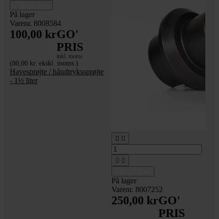
Tilføj til kurv
På lager
Varenr. 8008584
100,00 kr
GO'
PRIS
inkl. moms
(80,00 kr. ekskl. moms.)
Havesprøjte / håndtrykssprøjte
- 1½ liter




Tilføj til kurv
På lager
Varenr. 8007252
250,00 kr
GO'
PRIS