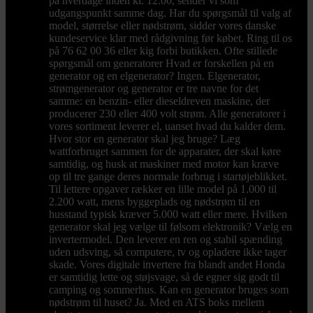
på hverdage inden kl. 12.00, sender vi som
udgangspunkt samme dag. Har du spørgsmål til valg af
model, størrelse eller nødstrøm, sidder vores danske
kundeservice klar med rådgivning før købet. Ring til os
på 76 62 00 36 eller kig forbi butikken. Ofte stillede
spørgsmål om generatorer Hvad er forskellen på en
generator og en elgenerator? Ingen. Elgenerator,
strømgenerator og generator er tre navne for det
samme: en benzin- eller dieseldreven maskine, der
producerer 230 eller 400 volt strøm. Alle generatorer i
vores sortiment leverer el, uanset hvad du kalder dem.
Hvor stor en generator skal jeg bruge? Læg
wattforbruget sammen for de apparater, der skal køre
samtidig, og husk at maskiner med motor kan kræve
op til tre gange deres normale forbrug i startøjeblikket.
Til lettere opgaver rækker en lille model på 1.000 til
2.200 watt, mens byggeplads og nødstrøm til en
husstand typisk kræver 5.000 watt eller mere. Hvilken
generator skal jeg vælge til følsom elektronik? Vælg en
invertermodel. Den leverer en ren og stabil spænding
uden udsving, så computere, tv og opladere ikke tager
skade. Vores digitale invertere fra blandt andet Honda
er samtidig lette og støjsvage, så de egner sig godt til
camping og sommerhus. Kan en generator bruges som
nødstrøm til huset? Ja. Med en ATS boks mellem