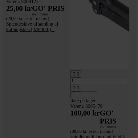
Varenr. 8009123
25,00 kr
GO' PRIS
inkl. moms
(20,00 kr. ekskl. moms.)
Spændeskive til samling af
koblingshus ( MF360 ) _




Tilføj til kurv
Ikke på lager
Varenr. 8005479
100,00 kr
GO'
PRIS
inkl. moms
(80,00 kr. ekskl. moms.)
Håndtang til lanse på FLSP-