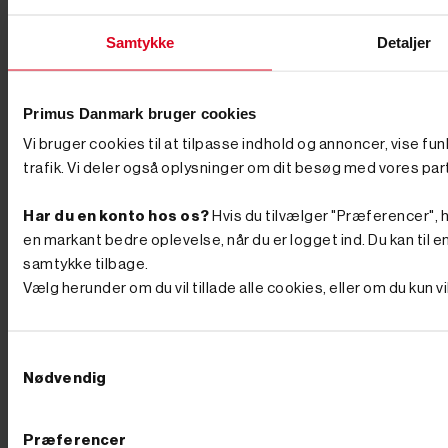
minigraver er kun så god som det, du monterer på den.
Med det rette tilbehør som skovle, pælebor og skovklo
Samtykke
Detaljer
forvandler du maskinen til et komplet anlægsværktøj –
fra smalle graveskovle og tilteskovle til hydraulisk
pælebor, der trænger gennem stiv lerjord på sekunder.
Når jorden er gravet og skal pakkes igen, er en
Primus Danmark bruger cookies
pladevibrator til at komprimere jorden et oplagt
makkerpar, og en motorbør til at flytte jord og grus
Vi bruger cookies til at tilpasse indhold og annoncer, vise fu
sparer både ryg og tid, når materialerne skal væk fra
hullet. Transport og vedligehold En maskine på 1-2 ton
trafik. Vi deler også oplysninger om dit besøg med vores par
skal flyttes mellem opgaverne, og her er en trailer til
transport en god investering, så du selv kan køre
Har du en konto hos os?
Hvis du tilvælger "Præferencer", hu
maskinen ud til arbejdet. Holder du maskinen kørende
i mange år, sker det også, at noget skal skiftes –
en markant bedre oplevelse, når du er logget ind. Du kan til en
sliddele og reservedele og larvebånd finder du hos os,
samtykke tilbage.
så du hurtigt er i gang igen i stedet for at vente. Hvad
Vælg herunder om du vil tillade alle cookies, eller om du kun 
koster en minigraver? Prisen afhænger af størrelse,
drivkraft og udstyr. Mindre modeller fås til en
overkommelig pris, mens de store, fuldt udstyrede
maskiner ligger højere – som tommelfingerregel betaler
Samtykkevalg
du for vægt, motorkraft og det udstyr, der følger med.
Nødvendig
Vil du have mest maskine for pengene, så kig på, hvad
der reelt er inkluderet: en model med skovle og
hurtigskift fra start er ofte billigere end at købe det hele
løst bagefter. Er du i tvivl, så ring – vi sammensætter
Præferencer