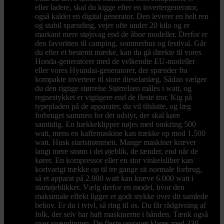
eller ladere, skal du kigge efter en invertergenerator,
også kaldet en digital generator. Den leverer en helt ren
og stabil spænding, vejer ofte under 20 kilo og er
markant mere støjsvag end de åbne modeller. Derfor er
den favoritten til camping, sommerhus og festival. Går
du efter et bestemt mærke, kan du gå direkte til vores
Honda-generatorer med de velkendte EU-modeller
eller vores Hyundai-generatorer, der spænder fra
kompakte invertere til store dieselanlæg. Sådan vælger
du den rigtige størrelse Størrelsen måles i watt, og
regnestykket er vigtigere end de fleste tror. Kig på
typepladen på de apparater, du vil tilslutte, og læg
forbruget sammen for det udstyr, der skal køre
samtidig. En hækkeklipper nøjes med omkring 500
watt, mens en kaffemaskine kan trække op mod 1.500
watt. Husk startstrømmen. Mange maskiner kræver
langt mere strøm i det øjeblik, de tænder, end når de
kører. En kompressor eller en stor vinkelsliber kan
kortvarigt trække op til tre gange sit normale forbrug,
så et apparat på 2.000 watt kan kræve 6.000 watt i
startøjeblikket. Vælg derfor en model, hvor den
maksimale effekt ligger et godt stykke over dit samlede
behov. Er du i tvivl, så ring til os. Du får rådgivning af
folk, der selv har haft maskinerne i hånden. Tænk også
over spændingen. De fleste opgaver klares med 230