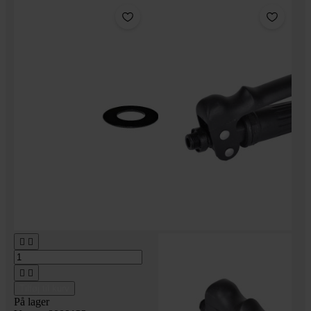




Tilføj til kurv
På lager