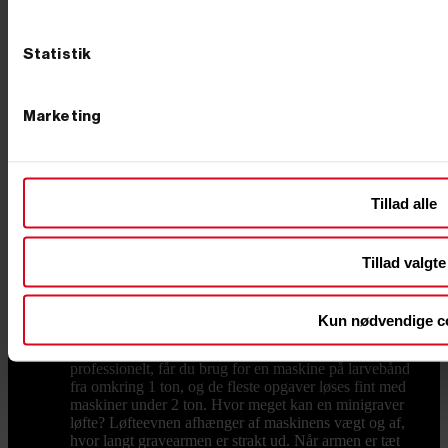
gerne en pakke, der rammer både opgaven og
budgettet. Køb din minigraver hos Primus Danmark Vi
ved, at en minigraver er en stor beslutning, og derfor
Statistik
står vi klar med rådgivning, før du køber. Vi har eget
lager og butik i Børkop, hvor du kan se maskinerne og
det store udvalg af udstyr med egne øjne. Bestiller du
Marketing
på hverdage før kl. 12.00, pakker og sender vi som
udgangspunkt samme dag, så du ikke skal vente på at
komme i gang. Se udvalget herunder, eller ring til os på
76 62 00 36 og få hjælp til at vælge den rigtige
maskine til din næste opgave. Ofte stillede spørgsmål
Tillad alle
Hvad koster en minigraver? En minigraver kan
afhængigt af model, drivkraft og udstyr købes fra
omkring 30.000 kr. og op til flere hundrede tusinde
kroner for de største, fuldt udstyrede maskiner. Du
Tillad valgte
betaler især for vægt, motorkraft og det medfølgende
udstyr. Hvilken minigraver skal jeg vælge? Det
afhænger af opgaven. Skal du grave i egen have, kan
Kun nødvendige c
du klare dig med en lille model – eventuelt en kompakt
"edderkop"-maskine med ben. Skal du arbejde
professionelt, får du brug for en maskine på larvebånd
fra omkring 1 ton, og de fleste opgaver løses fint med
maskiner under 2 ton. Hvor meget kan en minigraver
løfte? Løfteevnen afhænger af maskinens vægt og af,
hvor langt gravearmen er strakt ud. Når armen er tæt