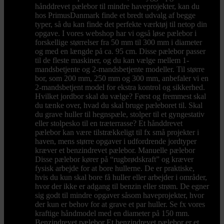
hånddrevet pælebor til mindre haveprojekter, kan du
hos PrimusDanmark finde et bredt udvalg af begge
typer, så du kan finde det perfekte værktøj til netop din
opgave. I vores webshop har vi også løse pælebor i
forskellige størrelser fra 50 mm til 300 mm i diameter
og med en længde på ca. 95 cm. Disse pælebor passer
til de fleste maskiner, og du kan vælge mellem 1-
mandsbetjente og 2-mandsbetjente modeller. Til større
bor, som 200 mm, 250 mm og 300 mm, anbefaler vi en
2-mandsbetjent model for ekstra kontrol og sikkerhed.
Hvilket jordbor skal du vælge? Først og fremmest skal
du tænke over, hvad du skal bruge pæleboret til. Skal
du grave huller til hegnspæle, stolper til et gyngestativ
eller stolpesko til en træterrasse? Et hånddrevet
pælebor kan være tilstrækkeligt til fx små projekter i
haven, mens større opgaver i udfordrende jordtyper
kræver et benzindrevet pælebor. Manuelle pælebor
Disse pælebor kører på “rugbrødskraft” og kræver
fysisk arbejde for at bore hullerne. De er praktiske,
hvis du kun skal bore få huller eller arbejder i områder,
hvor der ikke er adgang til benzin eller strøm. De egner
sig godt til mindre opgaver såsom haveprojekter, hvor
der kun er behov for at grave et par huller. Se fx vores
kraftige håndmodel med en diameter på 150 mm.
Benzindrevet pælebor Et benzindrevet pælebor er et