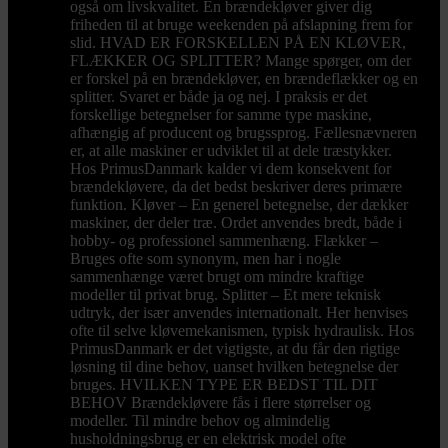
også om livskvalitet. En brændekløver giver dig
friheden til at bruge weekenden på afslapning frem for
slid. HVAD ER FORSKELLEN PÅ EN KLØVER,
FLÆKKER OG SPLITTER? Mange spørger, om der
er forskel på en brændekløver, en brændeflækker og en
splitter. Svaret er både ja og nej. I praksis er det
forskellige betegnelser for samme type maskine,
afhængig af producent og brugssprog. Fællesnævneren
er, at alle maskiner er udviklet til at dele træstykker.
Hos PrimusDanmark kalder vi dem konsekvent for
brændekløvere, da det bedst beskriver deres primære
funktion. Kløver – En generel betegnelse, der dækker
maskiner, der deler træ. Ordet anvendes bredt, både i
hobby- og professionel sammenhæng. Flækker –
Bruges ofte som synonym, men har i nogle
sammenhænge været brugt om mindre kraftige
modeller til privat brug. Splitter – Et mere teknisk
udtryk, der især anvendes internationalt. Her henvises
ofte til selve kløvemekanismen, typisk hydraulisk. Hos
PrimusDanmark er det vigtigste, at du får den rigtige
løsning til dine behov, uanset hvilken betegnelse der
bruges. HVILKEN TYPE ER BEDST TIL DIT
BEHOV Brændekløvere fås i flere størrelser og
modeller. Til mindre behov og almindelig
husholdningsbrug er en elektrisk model ofte