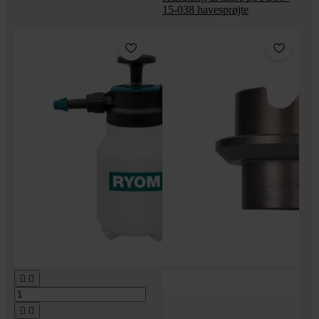
15-038 havesprøjte



