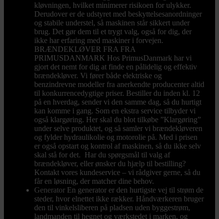
kløvningen, hvilket minimerer risikoen for ulykker.
Derudover er de udstyret med beskyttelsesanordninger
og stabile understel, så maskinen står sikkert under
brug. Det gør dem til et trygt valg, også for dig, der
ikke har erfaring med maskiner i forvejen.
BRÆNDEKLØVER FRA FRA
PRIMUSDANMARK Hos PrimusDanmark har vi
gjort det nemt for dig at finde en pålidelig og effektiv
brændekløver. Vi fører både elektriske og
benzindrevne modeller fra anerkendte producenter altid
til konkurrencedygtige priser. Bestiller du inden kl. 12
på en hverdag, sender vi den samme dag, så du hurtigt
kan komme i gang. Som en ekstra service tilbyder vi
også klargøring. Her skal du blot tilkøbe ”Klargøring”
under selve produktet, og så samler vi brændekløveren
og fylder hydraulikolie og motorolie på. Med i prisen
er også opstart og kontrol af maskinen, så du ikke selv
skal stå for det. Har du spørgsmål til valg af
brændekløver, eller ønsker du hjælp til bestilling?
Kontakt vores kundeservice – vi rådgiver gerne, så du
får en løsning, der matcher dine behov.
Generator
En generator er den hurtigste vej til strøm de
steder, hvor elnettet ikke rækker. Håndværkeren bruger
den til vinkelsliberen på pladsen uden byggestrøm,
landmanden til hegnet og værkstedet i marken, og