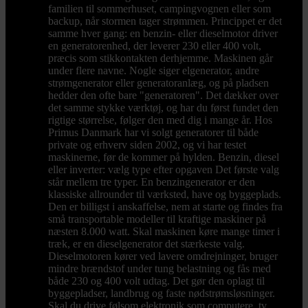
familien til sommerhuset, campingvognen eller som
backup, når stormen tager strømmen. Princippet er det
samme hver gang: en benzin- eller dieselmotor driver
en generatorenhed, der leverer 230 eller 400 volt,
præcis som stikkontakten derhjemme. Maskinen går
under flere navne. Nogle siger elgenerator, andre
strømgenerator eller generatoranlæg, og på pladsen
hedder den ofte bare "generatoren". Det dækker over
det samme stykke værktøj, og har du først fundet den
rigtige størrelse, følger den med dig i mange år. Hos
Primus Danmark har vi solgt generatorer til både
private og erhverv siden 2002, og vi har testet
maskinerne, før de kommer på hylden. Benzin, diesel
eller inverter: vælg type efter opgaven Det første valg
står mellem tre typer. En benzingenerator er den
klassiske allrounder til værksted, have og byggeplads.
Den er billigst i anskaffelse, nem at starte og findes fra
små transportable modeller til kraftige maskiner på
næsten 8.000 watt. Skal maskinen køre mange timer i
træk, er en dieselgenerator det stærkeste valg.
Dieselmotoren kører ved lavere omdrejninger, bruger
mindre brændstof under tung belastning og fås med
både 230 og 400 volt udtag. Det gør den oplagt til
byggepladser, landbrug og faste nødstrømsløsninger.
Skal du drive følsom elektronik som computere, tv