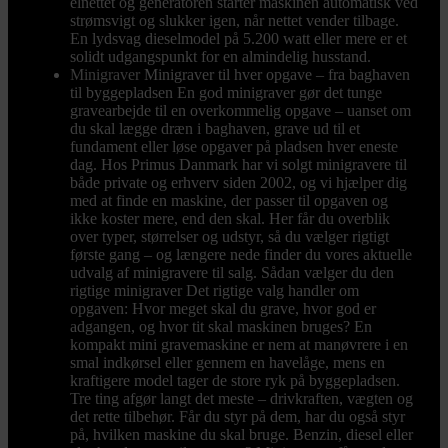
elnettet og generatoren starter maskinen automatisk ved
strømsvigt og slukker igen, når nettet vender tilbage.
En lydsvag dieselmodel på 5.200 watt eller mere er et
solidt udgangspunkt for en almindelig husstand.
Minigraver
Minigraver til hver opgave – fra baghaven
til byggepladsen En god minigraver gør det tunge
gravearbejde til en overkommelig opgave – uanset om
du skal lægge dræn i baghaven, grave ud til et
fundament eller løse opgaver på pladsen hver eneste
dag. Hos Primus Danmark har vi solgt minigravere til
både private og erhverv siden 2002, og vi hjælper dig
med at finde en maskine, der passer til opgaven og
ikke koster mere, end den skal. Her får du overblik
over typer, størrelser og udstyr, så du vælger rigtigt
første gang – og længere nede finder du vores aktuelle
udvalg af minigravere til salg. Sådan vælger du den
rigtige minigraver Det rigtige valg handler om
opgaven: Hvor meget skal du grave, hvor god er
adgangen, og hvor tit skal maskinen bruges? En
kompakt mini gravemaskine er nem at manøvrere i en
smal indkørsel eller gennem en havelåge, mens en
kraftigere model tager de store ryk på byggepladsen.
Tre ting afgør langt det meste – drivkraften, vægten og
det rette tilbehør. Får du styr på dem, har du også styr
på, hvilken maskine du skal bruge. Benzin, diesel eller