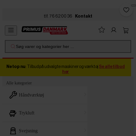
Skip to main content
tlf. 76 62 00 36
Kontakt
Søg varer og kategorier her ...
Netop nu
: Tilbud på udvalgte maskiner og værktøj
Se alle tilbud
her
Alle kategorier
håndværktøj
trykluft
svejsning