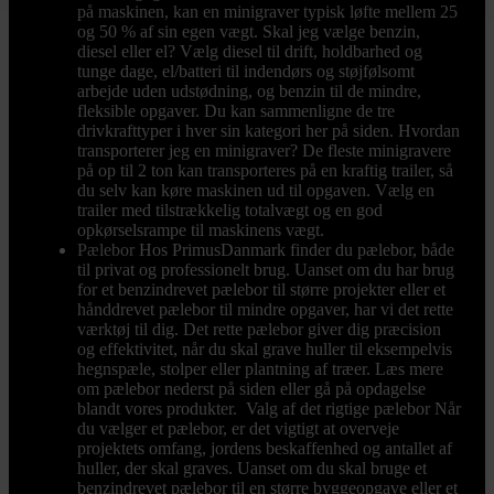
på maskinen, kan en minigraver typisk løfte mellem 25
og 50 % af sin egen vægt. Skal jeg vælge benzin,
diesel eller el? Vælg diesel til drift, holdbarhed og
tunge dage, el/batteri til indendørs og støjfølsomt
arbejde uden udstødning, og benzin til de mindre,
fleksible opgaver. Du kan sammenligne de tre
drivkrafttyper i hver sin kategori her på siden. Hvordan
transporterer jeg en minigraver? De fleste minigravere
på op til 2 ton kan transporteres på en kraftig trailer, så
du selv kan køre maskinen ud til opgaven. Vælg en
trailer med tilstrækkelig totalvægt og en god
opkørselsrampe til maskinens vægt.
Pælebor
Hos PrimusDanmark finder du pælebor, både
til privat og professionelt brug. Uanset om du har brug
for et benzindrevet pælebor til større projekter eller et
hånddrevet pælebor til mindre opgaver, har vi det rette
værktøj til dig. Det rette pælebor giver dig præcision
og effektivitet, når du skal grave huller til eksempelvis
hegnspæle, stolper eller plantning af træer. Læs mere
om pælebor nederst på siden eller gå på opdagelse
blandt vores produkter. Valg af det rigtige pælebor Når
du vælger et pælebor, er det vigtigt at overveje
projektets omfang, jordens beskaffenhed og antallet af
huller, der skal graves. Uanset om du skal bruge et
benzindrevet pælebor til en større byggeopgave eller et