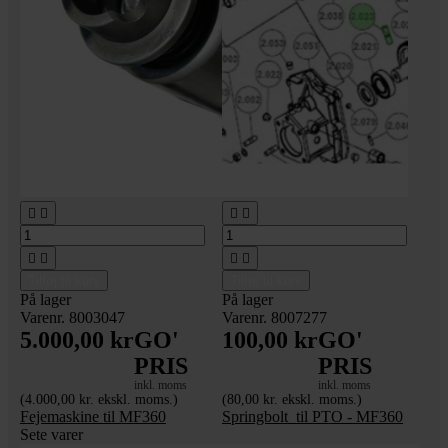








Tilføj til kurv
Tilføj til kurv
På lager
På lager
Varenr. 8003047
Varenr. 8007277
5.000,00 kr
GO'
100,00 kr
GO'
PRIS
PRIS
inkl. moms
inkl. moms
(4.000,00 kr. ekskl. moms.)
(80,00 kr. ekskl. moms.)
Fejemaskine til MF360
Springbolt_til PTO - MF360
Sete varer