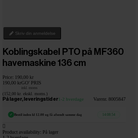
Skriv din anmeldelse
Koblingskabel PTO på MF360
havemaskine 136 cm
Price:
190,00 kr
190,00 kr
GO' PRIS
inkl. moms
(152,00 kr. ekskl. moms.)
Varenr. 8005847
På lager, leveringstid er
1-2 hverdage
14:08:53
✓
Bestil inden kl 12.00 og få afsendt samme dag

Product availability:
På lager
1-2 hverdage