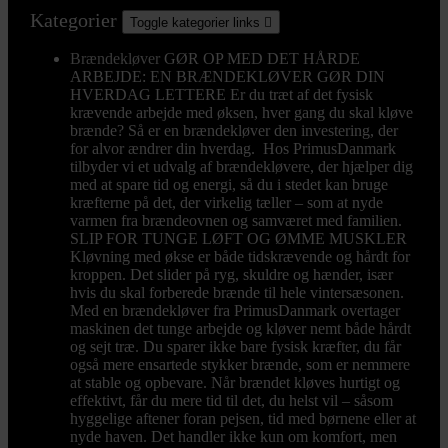
Kategorier
Toggle kategorier links

Brændekløver
GØR OP MED DET HÅRDE
ARBEJDE: EN BRÆNDEKLØVER GØR DIN
HVERDAG LETTERE Er du træt af det fysisk
krævende arbejde med øksen, hver gang du skal kløve
brænde? Så er en brændekløver den investering, der
for alvor ændrer din hverdag. Hos PrimusDanmark
tilbyder vi et udvalg af brændekløvere, der hjælper dig
med at spare tid og energi, så du i stedet kan bruge
kræfterne på det, der virkelig tæller – som at nyde
varmen fra brændeovnen og samværet med familien.
SLIP FOR TUNGE LØFT OG ØMME MUSKLER
Kløvning med økse er både tidskrævende og hårdt for
kroppen. Det slider på ryg, skuldre og hænder, især
hvis du skal forberede brænde til hele vintersæsonen.
Med en brændekløver fra PrimusDanmark overtager
maskinen det tunge arbejde og kløver nemt både hårdt
og sejt træ. Du sparer ikke bare fysisk kræfter, du får
også mere ensartede stykker brænde, som er nemmere
at stable og opbevare. Når brændet kløves hurtigt og
effektivt, får du mere tid til det, du helst vil – såsom
hyggelige aftener foran pejsen, tid med børnene eller at
nyde haven. Det handler ikke kun om komfort, men