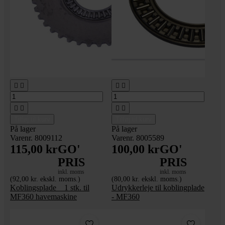








Tilføj til kurv
Tilføj til kurv
På lager
På lager
Varenr. 8009112
Varenr. 8005589
115,00 kr
GO'
100,00 kr
GO'
PRIS
PRIS
inkl. moms
inkl. moms
(92,00 kr. ekskl. moms.)
(80,00 kr. ekskl. moms.)
Koblingsplade _ 1 stk. til
Udrykkerleje til koblingplade
MF360 havemaskine
- MF360