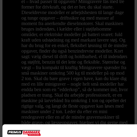
el – hvad passer til opgaven? Minigravere fås med tre
former for drivkraft, og det er her, du skal starte.
Dieseldrevne modeller er arbejdshesten til lange dage
og tunge opgaver – driftssikre og med masser af
moment fra anerkendte dieselmotorer. Skal maskinen
bruges indendørs, i kældre eller i støjfølsomme
områder, er elektriske modeller på batteri svaret: fuld
kraft uden udstødning og med markant lavere støj. Og
har du brug for en enkel, fleksibel løsning til de mindre
opgaver, finder du også benzindrevne modeller. Kort
sagt: vælg diesel til drift og holdbarhed, el til indendørs
og støjfrit, benzin til det lette og fleksible. Størrelse og
vægt – fra kompakt til kraftig Minigravere spænder fra
små maskiner omkring 500 kg til modeller på op mod
2 ton. Skal du bare grave i egen have, kan du klare dig
med en lille minigraver – nogle helt små modeller har
endda ben som en "edderkop", så de kommer ind, hvor
pladsen er trang. Skal du arbejde professionelt, er en
maskine på larvebånd fra omkring 1 ton og opefter det
rigtige valg, og langt de fleste opgaver kan løses med
maskiner under 2 ton. Leder du efter en mini
rendegraver eller en af de mindre gravemaskiner til
både grave- og læsseopgaver, hjælper vi dig gerne med
at ramme den rigtige vægtklasse til netop dit behov.
Tilbehør og udstyr, der gør arbejdet nemmere En