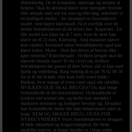
tilstrækkelig. De er kompakte, støjsvage og nemme at
betjene. Skal du derimod kløve store mængder brænde
eller arbejde med sejt træ som eg eller bøg, anbefaler vi
en kraftigere model – for eksempel en benzindrevet
model med højere kløvekraft. Få et overblik over de
bedste brændekløvere til dit behov her: Kapacitet - En
lille model kan klare op til 7 tons, hvor de store kan
kløve op til 22 tons. Kløvning - Små maskiner kløver
kun vandret, hvorimod større brændekløvere også kan
kløve lodret. Motor - Skal den drives af benzin eller
køre elektrisk? Kløvelængde - Hvilken længde skal dit
kløvede brænde have? Er du i tvivl om, hvilken
brændekløver der passer til dine behov, står vi klar med
hjælp og vejledning. Ring endelig til os på 76 62 00 36
for at få råd til køb, eller kom forbi vores butik i
Børkop, hvor mange af vores varer også står udstillet.
HVILKEN OLIE SKAL BRUGES? Du skal bruge
hydraulikolie til din brændekløver. Hydraulikolie er
tyndere end normal olie, og derfor kan stemplet i
maskinen nemmere og hurtigere bevæge sig. Desuden
kan hydraulikolie bedre tåle høje temperaturer uden at
koge. NEM OG SIKKER BRUG, OGSÅ FOR
NYBEGYNDEREN Vores brændekløvere er designet
til både sikkerhed og brugervenlighed. De fleste
modeller kræver, at begge hænder er i brug under