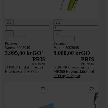








Tilføj til kurv
Tilføj til kurv
På lager
På lager
Varenr. 8003049
Varenr. 8003048
3.995,00 kr
GO'
9.000,00 kr
GO'
PRIS
PRIS
inkl. moms
inkl. moms
(3.196,00 kr. ekskl. moms.)
(7.200,00 kr. ekskl. moms.)
Havefræser til MF360
MF360 Havemaskine med
PTO og 2+2 gear