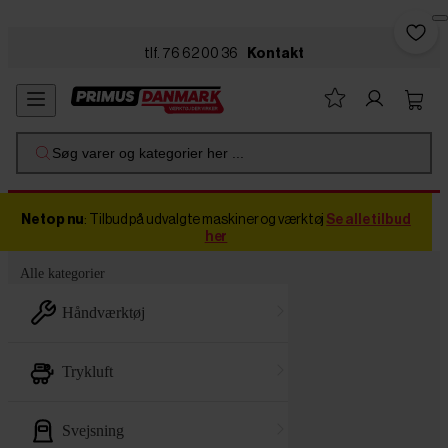
Skip to main content
tlf. 76 62 00 36
Kontakt
Søg varer og kategorier her ...
Netop nu
: Tilbud på udvalgte maskiner og værktøj
Se alle tilbud
her
Alle kategorier
håndværktøj
trykluft
svejsning