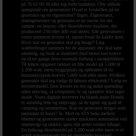
på 76 62 00 36 eller kig forbi butikken. Ofte stillede
spørgsmål om generatorer Hvad er forskellen på en
generator og en elgenerator? Ingen. Elgenerator,
strømgenerator og generator er tre navne for det
samme: en benzin- eller dieseldreven maskine, der
producerer 230 eller 400 volt strøm. Alle generatorer i
vores sortiment leverer el, uanset hvad du kalder dem.
Hvor stor en generator skal jeg bruge? Læg
wattforbruget sammen for de apparater, der skal køre
samtidig, og husk at maskiner med motor kan kræve
op til tre gange deres normale forbrug i startøjeblikket.
Til lettere opgaver rækker en lille model på 1.000 til
2.200 watt, mens byggeplads og nødstrøm til en
husstand typisk kræver 5.000 watt eller mere. Hvilken
generator skal jeg vælge til følsom elektronik? Vælg en
invertermodel. Den leverer en ren og stabil spænding
uden udsving, så computere, tv og opladere ikke tager
skade. Vores digitale invertere fra blandt andet Honda
er samtidig lette og støjsvage, så de egner sig godt til
camping og sommerhus. Kan en generator bruges som
nødstrøm til huset? Ja. Med en ATS boks mellem
elnettet og generatoren starter maskinen automatisk ved
strømsvigt og slukker igen, når nettet vender tilbage.
En lydsvag dieselmodel på 5.200 watt eller mere er et
solidt udgangspunkt for en almindelig husstand.