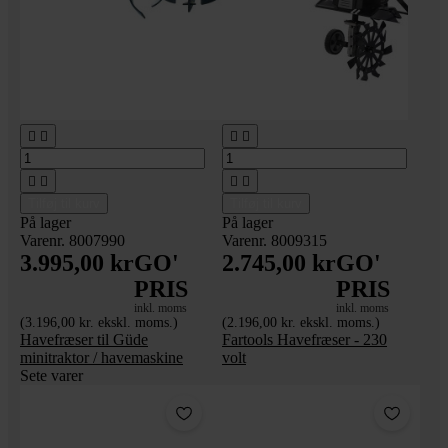








Tilføj til kurv
Tilføj til kurv
På lager
På lager
Varenr. 8007990
Varenr. 8009315
3.995,00 kr
GO'
2.745,00 kr
GO'
PRIS
PRIS
inkl. moms
inkl. moms
(3.196,00 kr. ekskl. moms.)
(2.196,00 kr. ekskl. moms.)
Havefræser til Güde
Fartools Havefræser - 230
minitraktor / havemaskine
volt
Sete varer