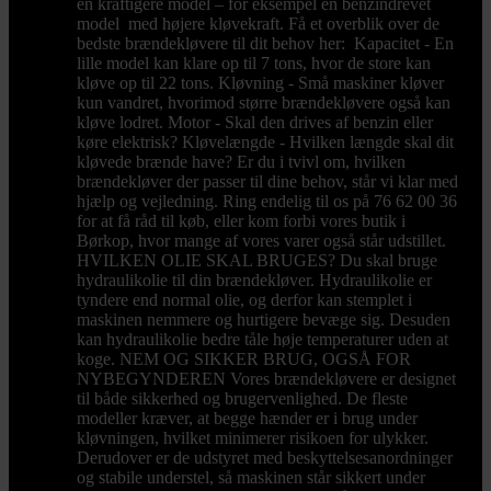
en kraftigere model – for eksempel en benzindrevet
model med højere kløvekraft. Få et overblik over de
bedste brændekløvere til dit behov her: Kapacitet - En
lille model kan klare op til 7 tons, hvor de store kan
kløve op til 22 tons. Kløvning - Små maskiner kløver
kun vandret, hvorimod større brændekløvere også kan
kløve lodret. Motor - Skal den drives af benzin eller
køre elektrisk? Kløvelængde - Hvilken længde skal dit
kløvede brænde have? Er du i tvivl om, hvilken
brændekløver der passer til dine behov, står vi klar med
hjælp og vejledning. Ring endelig til os på 76 62 00 36
for at få råd til køb, eller kom forbi vores butik i
Børkop, hvor mange af vores varer også står udstillet.
HVILKEN OLIE SKAL BRUGES? Du skal bruge
hydraulikolie til din brændekløver. Hydraulikolie er
tyndere end normal olie, og derfor kan stemplet i
maskinen nemmere og hurtigere bevæge sig. Desuden
kan hydraulikolie bedre tåle høje temperaturer uden at
koge. NEM OG SIKKER BRUG, OGSÅ FOR
NYBEGYNDEREN Vores brændekløvere er designet
til både sikkerhed og brugervenlighed. De fleste
modeller kræver, at begge hænder er i brug under
kløvningen, hvilket minimerer risikoen for ulykker.
Derudover er de udstyret med beskyttelsesanordninger
og stabile understel, så maskinen står sikkert under