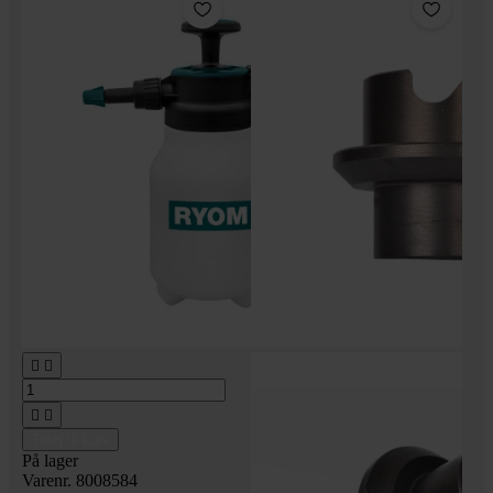




Tilføj til kurv
På lager
Varenr. 8008584