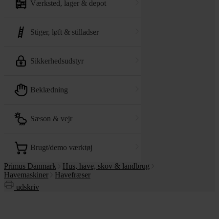
værksted, lager & depot
stiger, løft & stilladser
sikkerhedsudstyr
beklædning
sæson & vejr
brugt/demo værktøj
Primus Danmark
Hus, have, skov & landbrug
Havemaskiner
Havefræser
udskriv