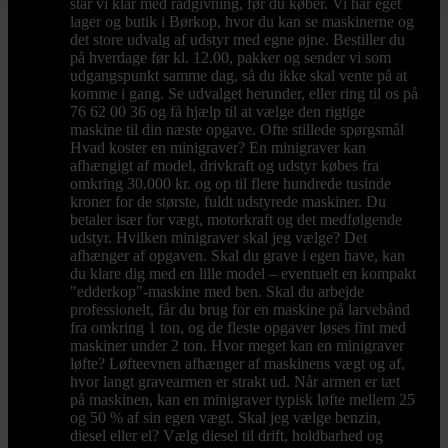
står vi klar med rådgivning, før du køber. Vi har eget
lager og butik i Børkop, hvor du kan se maskinerne og
det store udvalg af udstyr med egne øjne. Bestiller du
på hverdage før kl. 12.00, pakker og sender vi som
udgangspunkt samme dag, så du ikke skal vente på at
komme i gang. Se udvalget herunder, eller ring til os på
76 62 00 36 og få hjælp til at vælge den rigtige
maskine til din næste opgave. Ofte stillede spørgsmål
Hvad koster en minigraver? En minigraver kan
afhængigt af model, drivkraft og udstyr købes fra
omkring 30.000 kr. og op til flere hundrede tusinde
kroner for de største, fuldt udstyrede maskiner. Du
betaler især for vægt, motorkraft og det medfølgende
udstyr. Hvilken minigraver skal jeg vælge? Det
afhænger af opgaven. Skal du grave i egen have, kan
du klare dig med en lille model – eventuelt en kompakt
"edderkop"-maskine med ben. Skal du arbejde
professionelt, får du brug for en maskine på larvebånd
fra omkring 1 ton, og de fleste opgaver løses fint med
maskiner under 2 ton. Hvor meget kan en minigraver
løfte? Løfteevnen afhænger af maskinens vægt og af,
hvor langt gravearmen er strakt ud. Når armen er tæt
på maskinen, kan en minigraver typisk løfte mellem 25
og 50 % af sin egen vægt. Skal jeg vælge benzin,
diesel eller el? Vælg diesel til drift, holdbarhed og