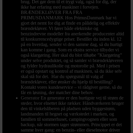
brug. Det gør dem til et trygt valg, også for dig, der
ikke har erfaring med maskiner i forvejen.
BRÆNDEKLØVER FRA FRA
PRIMUSDANMARK Hos PrimusDanmark har vi
gjort det nemt for dig at finde en pålidelig og effektiv
brændekløver. Vi fører både elektriske og
benzindrevne modeller fra anerkendte producenter altid
til konkurrencedygtige priser. Bestiller du inden kl. 12
på en hverdag, sender vi den samme dag, så du hurtigt
kan komme i gang. Som en ekstra service tilbyder vi
også klargøring. Her skal du blot tilkøbe ”Klargøring”
under selve produktet, og så samler vi brændekløveren
og fylder hydraulikolie og motorolie på. Med i prisen
er også opstart og kontrol af maskinen, så du ikke selv
skal stå for det. Har du spørgsmål til valg af
brændekløver, eller ønsker du hjælp til bestilling?
Kontakt vores kundeservice – vi rådgiver gerne, så du
får en løsning, der matcher dine behov.
Generator
En generator er den hurtigste vej til strøm de
steder, hvor elnettet ikke rækker. Håndværkeren bruger
den til vinkelsliberen på pladsen uden byggestrøm,
landmanden til hegnet og værkstedet i marken, og
familien til sommerhuset, campingvognen eller som
backup, når stormen tager strømmen. Princippet er det
samme hver gang: en benzin- eller dieselmotor driver