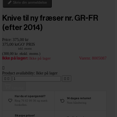
Skriv din anmeldelse
Knive til ny fræser nr. GR-FR
(efter 2014)
Price:
375,00 kr
375,00 kr
GO' PRIS
inkl. moms
(300,00 kr. ekskl. moms.)
Varenr. 8005087
Ikke på lager:
Ikke på lager

Product availability:
Ikke på lager




Udsolgt
Har du et spørgsmål?
14 dages returret
Ring 76 62 00 36 og mærk
Nem håndtering
forskellen.
Skarpe priser!