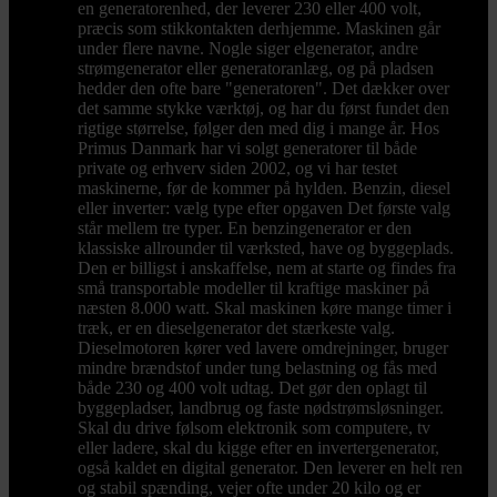
en generatorenhed, der leverer 230 eller 400 volt,
præcis som stikkontakten derhjemme. Maskinen går
under flere navne. Nogle siger elgenerator, andre
strømgenerator eller generatoranlæg, og på pladsen
hedder den ofte bare "generatoren". Det dækker over
det samme stykke værktøj, og har du først fundet den
rigtige størrelse, følger den med dig i mange år. Hos
Primus Danmark har vi solgt generatorer til både
private og erhverv siden 2002, og vi har testet
maskinerne, før de kommer på hylden. Benzin, diesel
eller inverter: vælg type efter opgaven Det første valg
står mellem tre typer. En benzingenerator er den
klassiske allrounder til værksted, have og byggeplads.
Den er billigst i anskaffelse, nem at starte og findes fra
små transportable modeller til kraftige maskiner på
næsten 8.000 watt. Skal maskinen køre mange timer i
træk, er en dieselgenerator det stærkeste valg.
Dieselmotoren kører ved lavere omdrejninger, bruger
mindre brændstof under tung belastning og fås med
både 230 og 400 volt udtag. Det gør den oplagt til
byggepladser, landbrug og faste nødstrømsløsninger.
Skal du drive følsom elektronik som computere, tv
eller ladere, skal du kigge efter en invertergenerator,
også kaldet en digital generator. Den leverer en helt ren
og stabil spænding, vejer ofte under 20 kilo og er