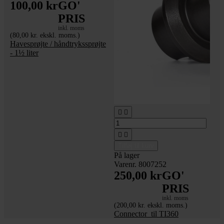
100,00 kr
GO'
PRIS
inkl. moms
(80,00 kr. ekskl. moms.)
Havesprøjte / håndtrykssprøjte
- 1½ liter




Tilføj til kurv
På lager
Varenr. 8007252
250,00 kr
GO'
PRIS
inkl. moms
(200,00 kr. ekskl. moms.)
Connector_til TI360