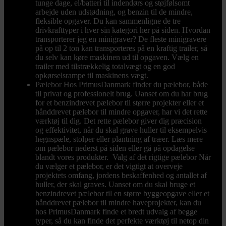
tunge dage, el/batteri til indendørs og støjfølsomt
arbejde uden udstødning, og benzin til de mindre,
fleksible opgaver. Du kan sammenligne de tre
drivkrafttyper i hver sin kategori her på siden. Hvordan
transporterer jeg en minigraver? De fleste minigravere
på op til 2 ton kan transporteres på en kraftig trailer, så
du selv kan køre maskinen ud til opgaven. Vælg en
trailer med tilstrækkelig totalvægt og en god
opkørselsrampe til maskinens vægt.
Pælebor
Hos PrimusDanmark finder du pælebor, både
til privat og professionelt brug. Uanset om du har brug
for et benzindrevet pælebor til større projekter eller et
hånddrevet pælebor til mindre opgaver, har vi det rette
værktøj til dig. Det rette pælebor giver dig præcision
og effektivitet, når du skal grave huller til eksempelvis
hegnspæle, stolper eller plantning af træer. Læs mere
om pælebor nederst på siden eller gå på opdagelse
blandt vores produkter. Valg af det rigtige pælebor Når
du vælger et pælebor, er det vigtigt at overveje
projektets omfang, jordens beskaffenhed og antallet af
huller, der skal graves. Uanset om du skal bruge et
benzindrevet pælebor til en større byggeopgave eller et
hånddrevet pælebor til mindre haveprojekter, kan du
hos PrimusDanmark finde et bredt udvalg af begge
typer, så du kan finde det perfekte værktøj til netop din