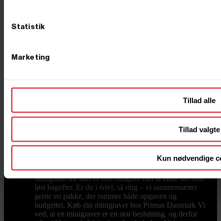
fra smalle graveskovle og tilteskovle til hydraulisk
pælebor, der trænger gennem stiv lerjord på sekunder.
Når jorden er gravet og skal pakkes igen, er en
Statistik
pladevibrator til at komprimere jorden et oplagt
makkerpar, og en motorbør til at flytte jord og grus
sparer både ryg og tid, når materialerne skal væk fra
hullet. Transport og vedligehold En maskine på 1-2 ton
Marketing
skal flyttes mellem opgaverne, og her er en trailer til
transport en god investering, så du selv kan køre
maskinen ud til arbejdet. Holder du maskinen kørende
i mange år, sker det også, at noget skal skiftes –
sliddele og reservedele og larvebånd finder du hos os,
Tillad alle
så du hurtigt er i gang igen i stedet for at vente. Hvad
koster en minigraver? Prisen afhænger af størrelse,
drivkraft og udstyr. Mindre modeller fås til en
Tillad valgte
overkommelig pris, mens de store, fuldt udstyrede
maskiner ligger højere – som tommelfingerregel betaler
du for vægt, motorkraft og det udstyr, der følger med.
Kun nødvendige c
Vil du have mest maskine for pengene, så kig på, hvad
der reelt er inkluderet: en model med skovle og
hurtigskift fra start er ofte billigere end at købe det hele
løst bagefter. Er du i tvivl, så ring – vi sammensætter
gerne en pakke, der rammer både opgaven og
budgettet. Køb din minigraver hos Primus Danmark Vi
ved, at en minigraver er en stor beslutning, og derfor