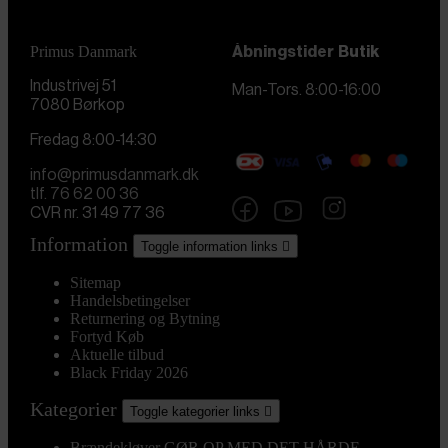
Primus Danmark
Åbningstider
Butik
Industrivej 51
Man-Tors. 8:00-16:00
7080 Børkop
Fredag 8:00-14:30
info@primusdanmark.dk
tlf. 76 62 00 36
CVR nr. 31 49 77 36
Information
Toggle information links

Sitemap
Handelsbetingelser
Returnering og Bytning
Fortyd Køb
Aktuelle tilbud
Black Friday 2026
Kategorier
Toggle kategorier links

Brændekløver
GØR OP MED DET HÅRDE