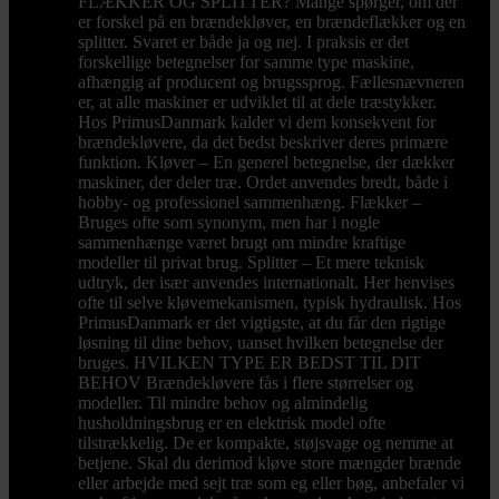
FLÆKKER OG SPLITTER? Mange spørger, om der
er forskel på en brændekløver, en brændeflækker og en
splitter. Svaret er både ja og nej. I praksis er det
forskellige betegnelser for samme type maskine,
afhængig af producent og brugssprog. Fællesnævneren
er, at alle maskiner er udviklet til at dele træstykker.
Hos PrimusDanmark kalder vi dem konsekvent for
brændekløvere, da det bedst beskriver deres primære
funktion. Kløver – En generel betegnelse, der dækker
maskiner, der deler træ. Ordet anvendes bredt, både i
hobby- og professionel sammenhæng. Flækker –
Bruges ofte som synonym, men har i nogle
sammenhænge været brugt om mindre kraftige
modeller til privat brug. Splitter – Et mere teknisk
udtryk, der især anvendes internationalt. Her henvises
ofte til selve kløvemekanismen, typisk hydraulisk. Hos
PrimusDanmark er det vigtigste, at du får den rigtige
løsning til dine behov, uanset hvilken betegnelse der
bruges. HVILKEN TYPE ER BEDST TIL DIT
BEHOV Brændekløvere fås i flere størrelser og
modeller. Til mindre behov og almindelig
husholdningsbrug er en elektrisk model ofte
tilstrækkelig. De er kompakte, støjsvage og nemme at
betjene. Skal du derimod kløve store mængder brænde
eller arbejde med sejt træ som eg eller bøg, anbefaler vi