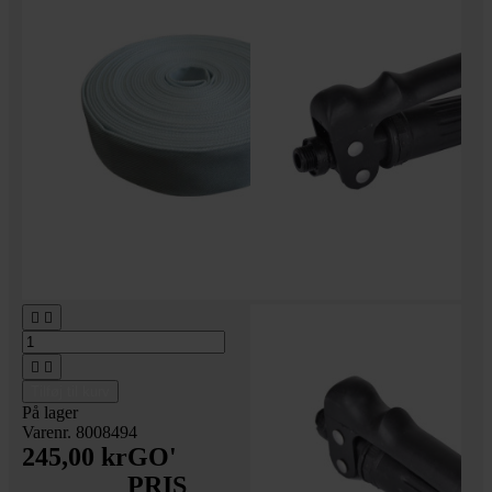




Tilføj til kurv
På lager
Varenr. 8008494
245,00 kr
GO'
PRIS