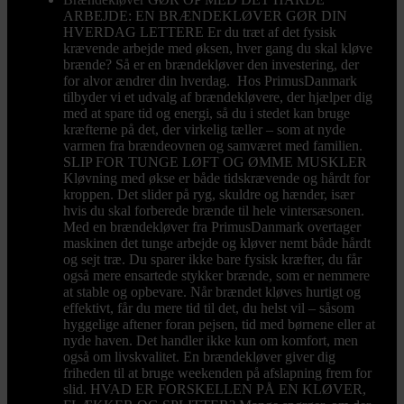
ARBEJDE: EN BRÆNDEKLØVER GØR DIN
HVERDAG LETTERE Er du træt af det fysisk
krævende arbejde med øksen, hver gang du skal kløve
brænde? Så er en brændekløver den investering, der
for alvor ændrer din hverdag. Hos PrimusDanmark
tilbyder vi et udvalg af brændekløvere, der hjælper dig
med at spare tid og energi, så du i stedet kan bruge
kræfterne på det, der virkelig tæller – som at nyde
varmen fra brændeovnen og samværet med familien.
SLIP FOR TUNGE LØFT OG ØMME MUSKLER
Kløvning med økse er både tidskrævende og hårdt for
kroppen. Det slider på ryg, skuldre og hænder, især
hvis du skal forberede brænde til hele vintersæsonen.
Med en brændekløver fra PrimusDanmark overtager
maskinen det tunge arbejde og kløver nemt både hårdt
og sejt træ. Du sparer ikke bare fysisk kræfter, du får
også mere ensartede stykker brænde, som er nemmere
at stable og opbevare. Når brændet kløves hurtigt og
effektivt, får du mere tid til det, du helst vil – såsom
hyggelige aftener foran pejsen, tid med børnene eller at
nyde haven. Det handler ikke kun om komfort, men
også om livskvalitet. En brændekløver giver dig
friheden til at bruge weekenden på afslapning frem for
slid. HVAD ER FORSKELLEN PÅ EN KLØVER,