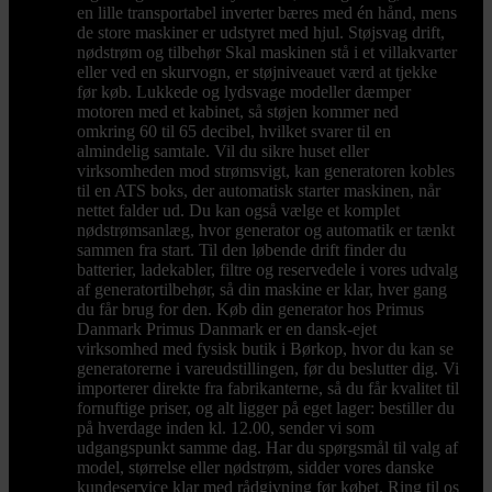
en lille transportabel inverter bæres med én hånd, mens
de store maskiner er udstyret med hjul. Støjsvag drift,
nødstrøm og tilbehør Skal maskinen stå i et villakvarter
eller ved en skurvogn, er støjniveauet værd at tjekke
før køb. Lukkede og lydsvage modeller dæmper
motoren med et kabinet, så støjen kommer ned
omkring 60 til 65 decibel, hvilket svarer til en
almindelig samtale. Vil du sikre huset eller
virksomheden mod strømsvigt, kan generatoren kobles
til en ATS boks, der automatisk starter maskinen, når
nettet falder ud. Du kan også vælge et komplet
nødstrømsanlæg, hvor generator og automatik er tænkt
sammen fra start. Til den løbende drift finder du
batterier, ladekabler, filtre og reservedele i vores udvalg
af generatortilbehør, så din maskine er klar, hver gang
du får brug for den. Køb din generator hos Primus
Danmark Primus Danmark er en dansk-ejet
virksomhed med fysisk butik i Børkop, hvor du kan se
generatorerne i vareudstillingen, før du beslutter dig. Vi
importerer direkte fra fabrikanterne, så du får kvalitet til
fornuftige priser, og alt ligger på eget lager: bestiller du
på hverdage inden kl. 12.00, sender vi som
udgangspunkt samme dag. Har du spørgsmål til valg af
model, størrelse eller nødstrøm, sidder vores danske
kundeservice klar med rådgivning før købet. Ring til os