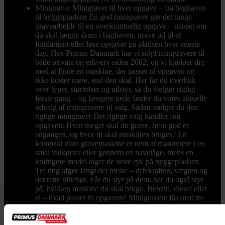
Minigraver
Minigraver til hver opgave – fra baghaven
til byggepladsen En god minigraver gør det tunge
gravearbejde til en overkommelig opgave – uanset om
du skal lægge dræn i baghaven, grave ud til et
fundament eller løse opgaver på pladsen hver eneste
dag. Hos Primus Danmark har vi solgt minigravere til
både private og erhverv siden 2002, og vi hjælper dig
med at finde en maskine, der passer til opgaven og
ikke koster mere, end den skal. Her får du overblik
over typer, størrelser og udstyr, så du vælger rigtigt
første gang – og længere nede finder du vores aktuelle
udvalg af minigravere til salg. Sådan vælger du den
rigtige minigraver Det rigtige valg handler om
opgaven: Hvor meget skal du grave, hvor god er
adgangen, og hvor tit skal maskinen bruges? En
kompakt mini gravemaskine er nem at manøvrere i en
smal indkørsel eller gennem en havelåge, mens en
kraftigere model tager de store ryk på byggepladsen.
Tre ting afgør langt det meste – drivkraften, vægten og
det rette tilbehør. Får du styr på dem, har du også styr
på, hvilken maskine du skal bruge. Benzin, diesel eller
el – hvad passer til opgaven? Minigravere fås med tre
former for drivkraft, og det er her, du skal starte.
Dieseldrevne modeller er arbejdshesten til lange dage
og tunge opgaver – driftssikre og med masser af