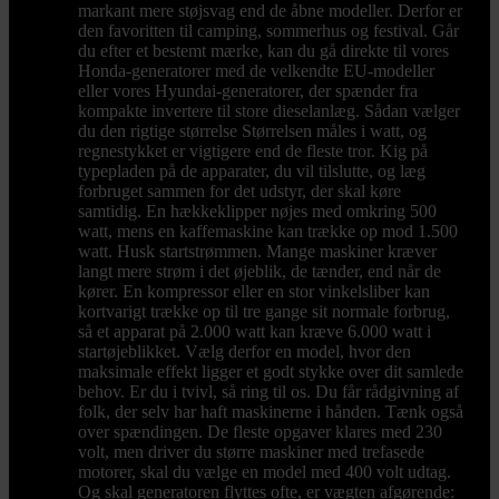
markant mere støjsvag end de åbne modeller. Derfor er
den favoritten til camping, sommerhus og festival. Går
du efter et bestemt mærke, kan du gå direkte til vores
Honda-generatorer med de velkendte EU-modeller
eller vores Hyundai-generatorer, der spænder fra
kompakte invertere til store dieselanlæg. Sådan vælger
du den rigtige størrelse Størrelsen måles i watt, og
regnestykket er vigtigere end de fleste tror. Kig på
typepladen på de apparater, du vil tilslutte, og læg
forbruget sammen for det udstyr, der skal køre
samtidig. En hækkeklipper nøjes med omkring 500
watt, mens en kaffemaskine kan trække op mod 1.500
watt. Husk startstrømmen. Mange maskiner kræver
langt mere strøm i det øjeblik, de tænder, end når de
kører. En kompressor eller en stor vinkelsliber kan
kortvarigt trække op til tre gange sit normale forbrug,
så et apparat på 2.000 watt kan kræve 6.000 watt i
startøjeblikket. Vælg derfor en model, hvor den
maksimale effekt ligger et godt stykke over dit samlede
behov. Er du i tvivl, så ring til os. Du får rådgivning af
folk, der selv har haft maskinerne i hånden. Tænk også
over spændingen. De fleste opgaver klares med 230
volt, men driver du større maskiner med trefasede
motorer, skal du vælge en model med 400 volt udtag.
Og skal generatoren flyttes ofte, er vægten afgørende: