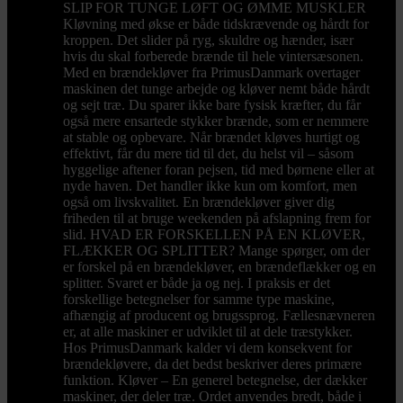
SLIP FOR TUNGE LØFT OG ØMME MUSKLER
Kløvning med økse er både tidskrævende og hårdt for
kroppen. Det slider på ryg, skuldre og hænder, især
hvis du skal forberede brænde til hele vintersæsonen.
Med en brændekløver fra PrimusDanmark overtager
maskinen det tunge arbejde og kløver nemt både hårdt
og sejt træ. Du sparer ikke bare fysisk kræfter, du får
også mere ensartede stykker brænde, som er nemmere
at stable og opbevare. Når brændet kløves hurtigt og
effektivt, får du mere tid til det, du helst vil – såsom
hyggelige aftener foran pejsen, tid med børnene eller at
nyde haven. Det handler ikke kun om komfort, men
også om livskvalitet. En brændekløver giver dig
friheden til at bruge weekenden på afslapning frem for
slid. HVAD ER FORSKELLEN PÅ EN KLØVER,
FLÆKKER OG SPLITTER? Mange spørger, om der
er forskel på en brændekløver, en brændeflækker og en
splitter. Svaret er både ja og nej. I praksis er det
forskellige betegnelser for samme type maskine,
afhængig af producent og brugssprog. Fællesnævneren
er, at alle maskiner er udviklet til at dele træstykker.
Hos PrimusDanmark kalder vi dem konsekvent for
brændekløvere, da det bedst beskriver deres primære
funktion. Kløver – En generel betegnelse, der dækker
maskiner, der deler træ. Ordet anvendes bredt, både i