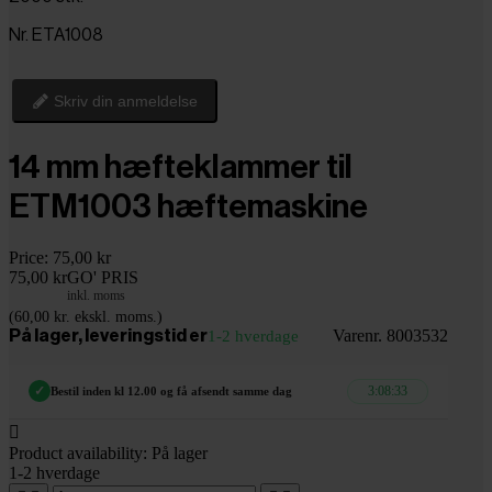
Nr. ETA1008
Skriv din anmeldelse
14 mm hæfteklammer til
ETM1003 hæftemaskine
Price:
75,00 kr
75,00 kr
GO' PRIS
inkl. moms
(60,00 kr. ekskl. moms.)
Varenr. 8003532
På lager, leveringstid er
1-2 hverdage
3:08:32
✓
Bestil inden kl 12.00 og få afsendt samme dag

Product availability:
På lager
1-2 hverdage