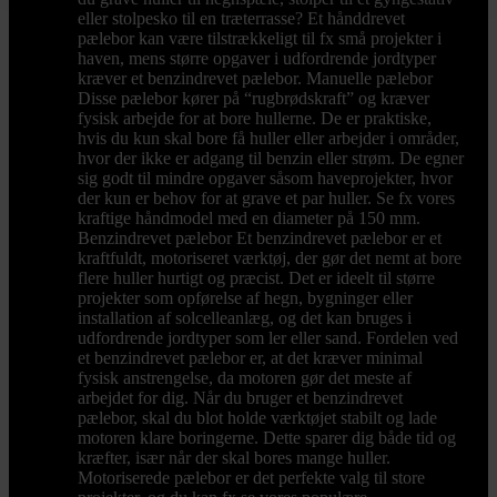
eller stolpesko til en træterrasse? Et hånddrevet
pælebor kan være tilstrækkeligt til fx små projekter i
haven, mens større opgaver i udfordrende jordtyper
kræver et benzindrevet pælebor. Manuelle pælebor
Disse pælebor kører på “rugbrødskraft” og kræver
fysisk arbejde for at bore hullerne. De er praktiske,
hvis du kun skal bore få huller eller arbejder i områder,
hvor der ikke er adgang til benzin eller strøm. De egner
sig godt til mindre opgaver såsom haveprojekter, hvor
der kun er behov for at grave et par huller. Se fx vores
kraftige håndmodel med en diameter på 150 mm.
Benzindrevet pælebor Et benzindrevet pælebor er et
kraftfuldt, motoriseret værktøj, der gør det nemt at bore
flere huller hurtigt og præcist. Det er ideelt til større
projekter som opførelse af hegn, bygninger eller
installation af solcelleanlæg, og det kan bruges i
udfordrende jordtyper som ler eller sand. Fordelen ved
et benzindrevet pælebor er, at det kræver minimal
fysisk anstrengelse, da motoren gør det meste af
arbejdet for dig. Når du bruger et benzindrevet
pælebor, skal du blot holde værktøjet stabilt og lade
motoren klare boringerne. Dette sparer dig både tid og
kræfter, især når der skal bores mange huller.
Motoriserede pælebor er det perfekte valg til store