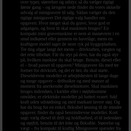
over typer, størrelser og udstyr, så du vælger rigtigt
første gang – og længere nede finder du vores aktuelle
udvalg af minigravere til salg. Sådan vælger du den
rigtige minigraver Det rigtige valg handler om
opgaven: Hvor meget skal du grave, hvor god er
adgangen, og hvor tit skal maskinen bruges? En
kompakt mini gravemaskine er nem at manøvrere i en
smal indkørsel eller gennem en havelåge, mens en
kraftigere model tager de store ryk på byggepladsen.
Tre ting afgør langt det meste – drivkraften, vægten og
det rette tilbehør. Får du styr på dem, har du også styr
på, hvilken maskine du skal bruge. Benzin, diesel eller
el – hvad passer til opgaven? Minigravere fås med tre
former for drivkraft, og det er her, du skal starte.
Dieseldrevne modeller er arbejdshesten til lange dage
og tunge opgaver – driftssikre og med masser af
moment fra anerkendte dieselmotorer. Skal maskinen
bruges indendørs, i kældre eller i støjfølsomme
områder, er elektriske modeller på batteri svaret: fuld
kraft uden udstødning og med markant lavere støj. Og
har du brug for en enkel, fleksibel løsning til de mindre
opgaver, finder du også benzindrevne modeller. Kort
sagt: vælg diesel til drift og holdbarhed, el til indendørs
og støjfrit, benzin til det lette og fleksible. Størrelse og
vægt – fra kompakt til kraftig Minigravere spænder fra