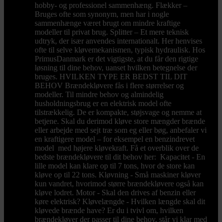
hobby- og professionel sammenhæng. Flækker –
Bruges ofte som synonym, men har i nogle
sammenhænge været brugt om mindre kraftige
modeller til privat brug. Splitter – Et mere teknisk
udtryk, der især anvendes internationalt. Her henvises
ofte til selve kløvemekanismen, typisk hydraulisk. Hos
PrimusDanmark er det vigtigste, at du får den rigtige
løsning til dine behov, uanset hvilken betegnelse der
bruges. HVILKEN TYPE ER BEDST TIL DIT
BEHOV Brændekløvere fås i flere størrelser og
modeller. Til mindre behov og almindelig
husholdningsbrug er en elektrisk model ofte
tilstrækkelig. De er kompakte, støjsvage og nemme at
betjene. Skal du derimod kløve store mængder brænde
eller arbejde med sejt træ som eg eller bøg, anbefaler vi
en kraftigere model – for eksempel en benzindrevet
model med højere kløvekraft. Få et overblik over de
bedste brændekløvere til dit behov her: Kapacitet - En
lille model kan klare op til 7 tons, hvor de store kan
kløve op til 22 tons. Kløvning - Små maskiner kløver
kun vandret, hvorimod større brændekløvere også kan
kløve lodret. Motor - Skal den drives af benzin eller
køre elektrisk? Kløvelængde - Hvilken længde skal dit
kløvede brænde have? Er du i tvivl om, hvilken
brændekløver der passer til dine behov, står vi klar med