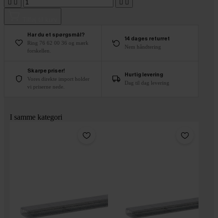




Tilføj til kurv
Har du et spørgsmål?
14 dages returret
Ring 76 62 00 36 og mærk
Nem håndtering
forskellen.
Skarpe priser!
Hurtig levering
Vores direkte import holder
Dag til dag levering
vi priserne nede.
I samme kategori