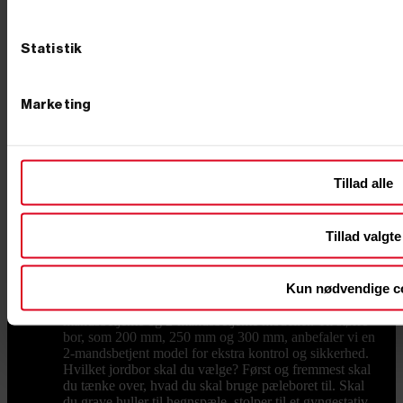
til privat og professionelt brug. Uanset om du har brug
for et benzindrevet pælebor til større projekter eller et
hånddrevet pælebor til mindre opgaver, har vi det rette
Statistik
værktøj til dig. Det rette pælebor giver dig præcision
og effektivitet, når du skal grave huller til eksempelvis
hegnspæle, stolper eller plantning af træer. Læs mere
Marketing
om pælebor nederst på siden eller gå på opdagelse
blandt vores produkter. Valg af det rigtige pælebor Når
du vælger et pælebor, er det vigtigt at overveje
projektets omfang, jordens beskaffenhed og antallet af
huller, der skal graves. Uanset om du skal bruge et
Tillad alle
benzindrevet pælebor til en større byggeopgave eller et
hånddrevet pælebor til mindre haveprojekter, kan du
hos PrimusDanmark finde et bredt udvalg af begge
Tillad valgte
typer, så du kan finde det perfekte værktøj til netop din
opgave. I vores webshop har vi også løse pælebor i
forskellige størrelser fra 50 mm til 300 mm i diameter
Kun nødvendige c
og med en længde på ca. 95 cm. Disse pælebor passer
til de fleste maskiner, og du kan vælge mellem 1-
mandsbetjente og 2-mandsbetjente modeller. Til større
bor, som 200 mm, 250 mm og 300 mm, anbefaler vi en
2-mandsbetjent model for ekstra kontrol og sikkerhed.
Hvilket jordbor skal du vælge? Først og fremmest skal
du tænke over, hvad du skal bruge pæleboret til. Skal
du grave huller til hegnspæle, stolper til et gyngestativ