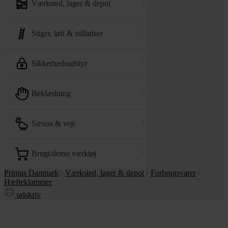
værksted, lager & depot
stiger, løft & stilladser
sikkerhedsudstyr
beklædning
sæson & vejr
brugt/demo værktøj
Primus Danmark
Værksted, lager & depot
Forbrugsvarer
Hæfteklammer
udskriv