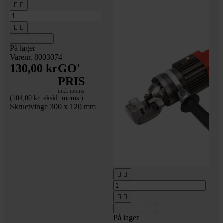




Tilføj til kurv
På lager
Varenr. 8003074
130,00 kr
GO'
PRIS
inkl. moms
(104,00 kr. ekskl. moms.)
Skruetvinge 300 x 120 mm




Tilføj til kurv
På lager