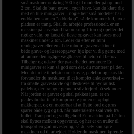
små maskiner omkring 500 kg til modeller på op mod
2 ton. Skal du bare grave i egen have, kan du klare dig
med en lille minigraver – nogle helt små modeller har
endda ben som en "edderkop", så de kommer ind, hvor
pladsen er trang. Skal du arbejde professionelt, er en
maskine på larvebånd fra omkring 1 ton og opefter det
rigtige valg, og langt de fleste opgaver kan løses med
maskiner under 2 ton. Leder du efter en mini
rendegraver eller en af de mindre gravemaskiner til
både grave- og læsseopgaver, hjælper vi dig gerne med
at ramme den rigtige vægtklasse til netop dit behov.
Tilbehør og udstyr, der gør arbejdet nemmere En
minigraver er kun så god som det, du monterer på den.
Med det rette tilbehør som skovle, pælebor og skovklo
forvandler du maskinen til et komplet anlægsværktøj –
fra smalle graveskovle og tilteskovle til hydraulisk
pælebor, der trænger gennem stiv lerjord på sekunder.
Når jorden er gravet og skal pakkes igen, er en
pladevibrator til at komprimere jorden et oplagt
makkerpar, og en motorbør til at flytte jord og grus
sparer både ryg og tid, når materialerne skal væk fra
hullet. Transport og vedligehold En maskine på 1-2 ton
skal flyttes mellem opgaverne, og her er en trailer til
transport en god investering, så du selv kan køre
maskinen ud til arbejdet. Holder du maskinen kørende