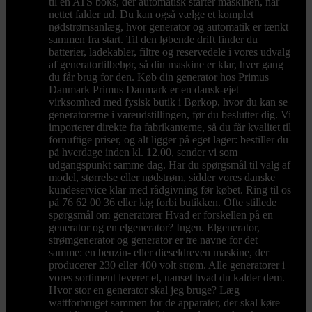
til en ATS boks, der automatisk starter maskinen, når
nettet falder ud. Du kan også vælge et komplet
nødstrømsanlæg, hvor generator og automatik er tænkt
sammen fra start. Til den løbende drift finder du
batterier, ladekabler, filtre og reservedele i vores udvalg
af generatortilbehør, så din maskine er klar, hver gang
du får brug for den. Køb din generator hos Primus
Danmark Primus Danmark er en dansk-ejet
virksomhed med fysisk butik i Børkop, hvor du kan se
generatorerne i vareudstillingen, før du beslutter dig. Vi
importerer direkte fra fabrikanterne, så du får kvalitet til
fornuftige priser, og alt ligger på eget lager: bestiller du
på hverdage inden kl. 12.00, sender vi som
udgangspunkt samme dag. Har du spørgsmål til valg af
model, størrelse eller nødstrøm, sidder vores danske
kundeservice klar med rådgivning før købet. Ring til os
på 76 62 00 36 eller kig forbi butikken. Ofte stillede
spørgsmål om generatorer Hvad er forskellen på en
generator og en elgenerator? Ingen. Elgenerator,
strømgenerator og generator er tre navne for det
samme: en benzin- eller dieseldreven maskine, der
producerer 230 eller 400 volt strøm. Alle generatorer i
vores sortiment leverer el, uanset hvad du kalder dem.
Hvor stor en generator skal jeg bruge? Læg
wattforbruget sammen for de apparater, der skal køre