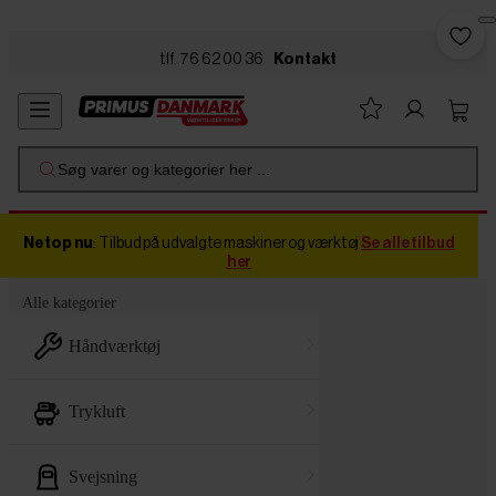
Skip to main content
tlf. 76 62 00 36
Kontakt
Søg varer og kategorier her ...
Netop nu
: Tilbud på udvalgte maskiner og værktøj
Se alle tilbud
her
Alle kategorier
håndværktøj
trykluft
svejsning