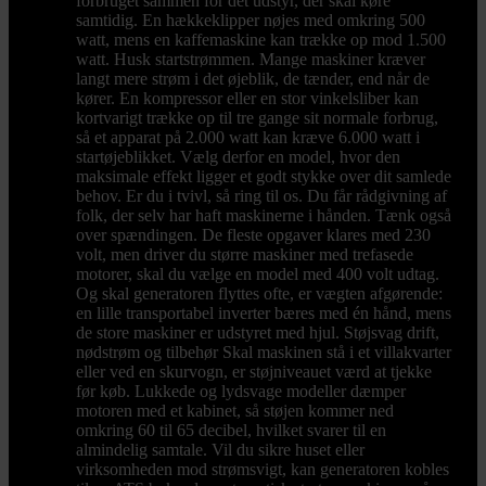
forbruget sammen for det udstyr, der skal køre
samtidig. En hækkeklipper nøjes med omkring 500
watt, mens en kaffemaskine kan trække op mod 1.500
watt. Husk startstrømmen. Mange maskiner kræver
langt mere strøm i det øjeblik, de tænder, end når de
kører. En kompressor eller en stor vinkelsliber kan
kortvarigt trække op til tre gange sit normale forbrug,
så et apparat på 2.000 watt kan kræve 6.000 watt i
startøjeblikket. Vælg derfor en model, hvor den
maksimale effekt ligger et godt stykke over dit samlede
behov. Er du i tvivl, så ring til os. Du får rådgivning af
folk, der selv har haft maskinerne i hånden. Tænk også
over spændingen. De fleste opgaver klares med 230
volt, men driver du større maskiner med trefasede
motorer, skal du vælge en model med 400 volt udtag.
Og skal generatoren flyttes ofte, er vægten afgørende:
en lille transportabel inverter bæres med én hånd, mens
de store maskiner er udstyret med hjul. Støjsvag drift,
nødstrøm og tilbehør Skal maskinen stå i et villakvarter
eller ved en skurvogn, er støjniveauet værd at tjekke
før køb. Lukkede og lydsvage modeller dæmper
motoren med et kabinet, så støjen kommer ned
omkring 60 til 65 decibel, hvilket svarer til en
almindelig samtale. Vil du sikre huset eller
virksomheden mod strømsvigt, kan generatoren kobles