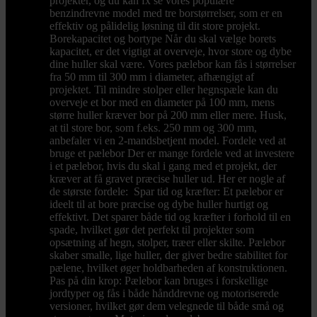
projekter, og du kan fx se vores populære
benzindrevne model med tre borstørrelser, som er en
effektiv og pålidelig løsning til dit store projekt.
Borekapacitet og bortype Når du skal vælge borets
kapacitet, er det vigtigt at overveje, hvor store og dybe
dine huller skal være. Vores pælebor kan fås i størrelser
fra 50 mm til 300 mm i diameter, afhængigt af
projektet. Til mindre stolper eller hegnspæle kan du
overveje et bor med en diameter på 100 mm, mens
større huller kræver bor på 200 mm eller mere. Husk,
at til store bor, som f.eks. 250 mm og 300 mm,
anbefaler vi en 2-mandsbetjent model. Fordele ved at
bruge et pælebor Der er mange fordele ved at investere
i et pælebor, hvis du skal i gang med et projekt, der
kræver at få gravet præcise huller ud. Her er nogle af
de største fordele: Spar tid og kræfter: Et pælebor er
ideelt til at bore præcise og dybe huller hurtigt og
effektivt. Det sparer både tid og kræfter i forhold til en
spade, hvilket gør det perfekt til projekter som
opsætning af hegn, stolper, træer eller skilte. Pælebor
skaber smalle, lige huller, der giver bedre stabilitet for
pælene, hvilket øger holdbarheden af konstruktionen.
Pas på din krop: Pælebor kan bruges i forskellige
jordtyper og fås i både hånddrevne og motoriserede
versioner, hvilket gør dem velegnede til både små og