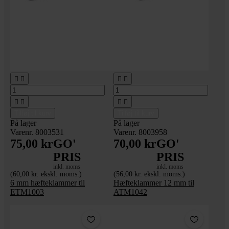








Tilføj til kurv
Tilføj til kurv
På lager
På lager
Varenr. 8003531
Varenr. 8003958
75,00 kr
GO'
70,00 kr
GO'
PRIS
PRIS
inkl. moms
inkl. moms
(60,00 kr. ekskl. moms.)
(56,00 kr. ekskl. moms.)
6 mm hæfteklammer til
Hæfteklammer 12 mm til
ETM1003
ATM1042