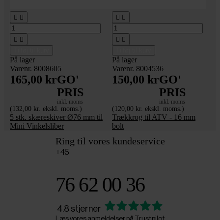








Tilføj til kurv
Tilføj til kurv
På lager
På lager
Varenr. 8008605
Varenr. 8004536
165,00 kr
GO'
150,00 kr
GO'
PRIS
PRIS
inkl. moms
inkl. moms
(132,00 kr. ekskl. moms.)
(120,00 kr. ekskl. moms.)
5 stk. skæreskiver Ø76 mm til
Trækkrog til ATV - 16 mm
Mini Vinkelsliber
bolt
Ring til vores kundeservice
+45
76 62 00 36
4.8 stjerner
Læs vores anmeldelser på Trustpilot