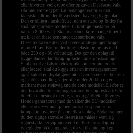
eller inverter: vælg type efter opgaven Det første valg
står mellem tre typer. En benzingenerator er den
klassiske allrounder til værksted, have og byggeplads.
Den er billigst i anskaffelse, nem at starte og findes fra
små transportable modeller til kraftige maskiner på
næsten 8.000 watt. Skal maskinen køre mange timer i
træk, er en dieselgenerator det stærkeste valg.
Dieselmotoren kører ved lavere omdrejninger, bruger
mindre brændstof under tung belastning og fås med
både 230 og 400 volt udtag. Det gør den oplagt til
byggepladser, landbrug og faste nødstrømsløsninger.
Skal du drive følsom elektronik som computere, tv
eller ladere, skal du kigge efter en invertergenerator,
også kaldet en digital generator. Den leverer en helt ren
og stabil spænding, vejer ofte under 20 kilo og er
markant mere støjsvag end de åbne modeller. Derfor er
den favoritten til camping, sommerhus og festival. Går
du efter et bestemt mærke, kan du gå direkte til vores
Honda-generatorer med de velkendte EU-modeller
eller vores Hyundai-generatorer, der spænder fra
kompakte invertere til store dieselanlæg. Sådan vælger
du den rigtige størrelse Størrelsen måles i watt, og
regnestykket er vigtigere end de fleste tror. Kig på
typepladen på de apparater, du vil tilslutte, og læg