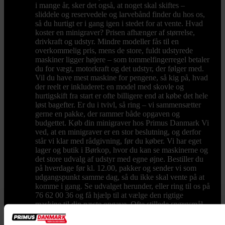
i mange år, sker det også, at noget skal skiftes –
sliddele og reservedele og larvebånd finder du hos os,
så du hurtigt er i gang igen i stedet for at vente. Hvad
koster en minigraver? Prisen afhænger af størrelse,
drivkraft og udstyr. Mindre modeller fås til en
overkommelig pris, mens de store, fuldt udstyrede
maskiner ligger højere – som tommelfingerregel betaler
du for vægt, motorkraft og det udstyr, der følger med.
Vil du have mest maskine for pengene, så kig på, hvad
der reelt er inkluderet: en model med skovle og
hurtigskift fra start er ofte billigere end at købe det hele
løst bagefter. Er du i tvivl, så ring – vi sammensætter
gerne en pakke, der rammer både opgaven og
budgettet. Køb din minigraver hos Primus Danmark Vi
ved, at en minigraver er en stor beslutning, og derfor
står vi klar med rådgivning, før du køber. Vi har eget
lager og butik i Børkop, hvor du kan se maskinerne og
det store udvalg af udstyr med egne øjne. Bestiller du
på hverdage før kl. 12.00, pakker og sender vi som
udgangspunkt samme dag, så du ikke skal vente på at
komme i gang. Se udvalget herunder, eller ring til os på
76 62 00 36 og få hjælp til at vælge den rigtige
maskine til din næste opgave. Ofte stillede spørgsmål
Hvad koster en minigraver? En minigraver kan
afhængigt af model, drivkraft og udstyr købes fra