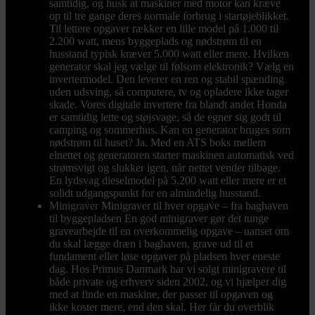
samtidig, og husk at maskiner med motor kan kræve
op til tre gange deres normale forbrug i startøjeblikket.
Til lettere opgaver rækker en lille model på 1.000 til
2.200 watt, mens byggeplads og nødstrøm til en
husstand typisk kræver 5.000 watt eller mere. Hvilken
generator skal jeg vælge til følsom elektronik? Vælg en
invertermodel. Den leverer en ren og stabil spænding
uden udsving, så computere, tv og opladere ikke tager
skade. Vores digitale invertere fra blandt andet Honda
er samtidig lette og støjsvage, så de egner sig godt til
camping og sommerhus. Kan en generator bruges som
nødstrøm til huset? Ja. Med en ATS boks mellem
elnettet og generatoren starter maskinen automatisk ved
strømsvigt og slukker igen, når nettet vender tilbage.
En lydsvag dieselmodel på 5.200 watt eller mere er et
solidt udgangspunkt for en almindelig husstand.
Minigraver
Minigraver til hver opgave – fra baghaven
til byggepladsen En god minigraver gør det tunge
gravearbejde til en overkommelig opgave – uanset om
du skal lægge dræn i baghaven, grave ud til et
fundament eller løse opgaver på pladsen hver eneste
dag. Hos Primus Danmark har vi solgt minigravere til
både private og erhverv siden 2002, og vi hjælper dig
med at finde en maskine, der passer til opgaven og
ikke koster mere, end den skal. Her får du overblik