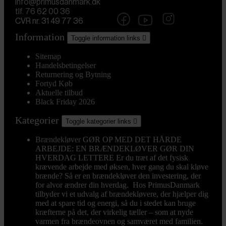
info@primusdanmark.dk
tlf. 76 62 00 36
CVR nr. 31 49 77 36
Information
Toggle information links

Sitemap
Handelsbetingelser
Returnering og Bytning
Fortyd Køb
Aktuelle tilbud
Black Friday 2026
Kategorier
Toggle kategorier links

Brændekløver
GØR OP MED DET HÅRDE
ARBEJDE: EN BRÆNDEKLØVER GØR DIN
HVERDAG LETTERE Er du træt af det fysisk
krævende arbejde med øksen, hver gang du skal kløve
brænde? Så er en brændekløver den investering, der
for alvor ændrer din hverdag. Hos PrimusDanmark
tilbyder vi et udvalg af brændekløvere, der hjælper dig
med at spare tid og energi, så du i stedet kan bruge
kræfterne på det, der virkelig tæller – som at nyde
varmen fra brændeovnen og samværet med familien.