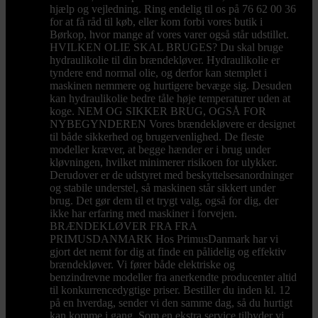
hjælp og vejledning. Ring endelig til os på 76 62 00 36
for at få råd til køb, eller kom forbi vores butik i
Børkop, hvor mange af vores varer også står udstillet.
HVILKEN OLIE SKAL BRUGES? Du skal bruge
hydraulikolie til din brændekløver. Hydraulikolie er
tyndere end normal olie, og derfor kan stemplet i
maskinen nemmere og hurtigere bevæge sig. Desuden
kan hydraulikolie bedre tåle høje temperaturer uden at
koge. NEM OG SIKKER BRUG, OGSÅ FOR
NYBEGYNDEREN Vores brændekløvere er designet
til både sikkerhed og brugervenlighed. De fleste
modeller kræver, at begge hænder er i brug under
kløvningen, hvilket minimerer risikoen for ulykker.
Derudover er de udstyret med beskyttelsesanordninger
og stabile understel, så maskinen står sikkert under
brug. Det gør dem til et trygt valg, også for dig, der
ikke har erfaring med maskiner i forvejen.
BRÆNDEKLØVER FRA FRA
PRIMUSDANMARK Hos PrimusDanmark har vi
gjort det nemt for dig at finde en pålidelig og effektiv
brændekløver. Vi fører både elektriske og
benzindrevne modeller fra anerkendte producenter altid
til konkurrencedygtige priser. Bestiller du inden kl. 12
på en hverdag, sender vi den samme dag, så du hurtigt
kan komme i gang. Som en ekstra service tilbyder vi