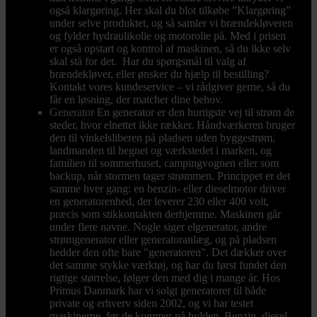
også klargøring. Her skal du blot tilkøbe ”Klargøring”
under selve produktet, og så samler vi brændekløveren
og fylder hydraulikolie og motorolie på. Med i prisen
er også opstart og kontrol af maskinen, så du ikke selv
skal stå for det. Har du spørgsmål til valg af
brændekløver, eller ønsker du hjælp til bestilling?
Kontakt vores kundeservice – vi rådgiver gerne, så du
får en løsning, der matcher dine behov.
Generator
En generator er den hurtigste vej til strøm de
steder, hvor elnettet ikke rækker. Håndværkeren bruger
den til vinkelsliberen på pladsen uden byggestrøm,
landmanden til hegnet og værkstedet i marken, og
familien til sommerhuset, campingvognen eller som
backup, når stormen tager strømmen. Princippet er det
samme hver gang: en benzin- eller dieselmotor driver
en generatorenhed, der leverer 230 eller 400 volt,
præcis som stikkontakten derhjemme. Maskinen går
under flere navne. Nogle siger elgenerator, andre
strømgenerator eller generatoranlæg, og på pladsen
hedder den ofte bare "generatoren". Det dækker over
det samme stykke værktøj, og har du først fundet den
rigtige størrelse, følger den med dig i mange år. Hos
Primus Danmark har vi solgt generatorer til både
private og erhverv siden 2002, og vi har testet
maskinerne, før de kommer på hylden. Benzin, diesel