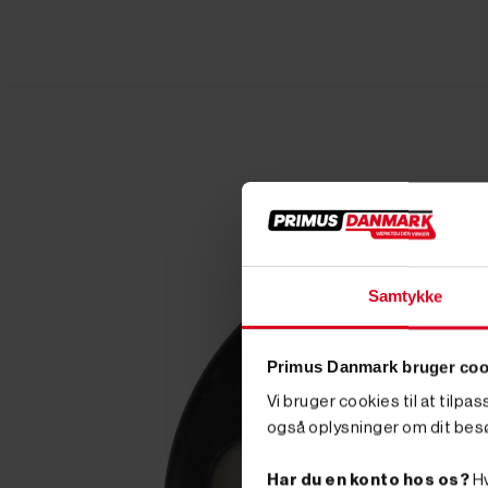
Samtykke
Primus Danmark bruger coo
Vi bruger cookies til at tilpa
også oplysninger om dit bes
Har du en konto hos os?
Hv