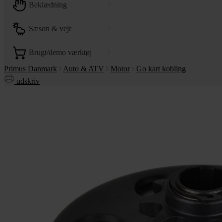
beklædning
sæson & vejr
brugt/demo værktøj
Primus Danmark
Auto & ATV
Motor
Go kart kobling
udskriv