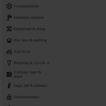
værktøjstilbehør
stationære maskiner
entreprenør & anlæg
hus, have & landbrug
auto & atv
belysning & 12v/24v el
værksted, lager &
depot
stiger, løft & stilladser
sikkerhedsudstyr