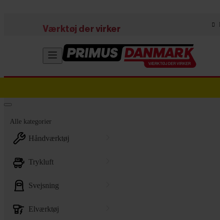
Skip to main content
Værktøj der virker
Alle kategorier
håndværktøj
trykluft
svejsning
elværktøj