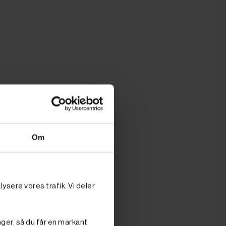
Om
ysere vores trafik. Vi deler
nger, så du får en markant