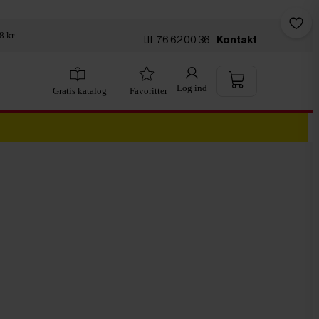
8 kr
tlf. 76 62 00 36
Kontakt
Log ind
Gratis katalog
Favoritter