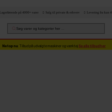
Lagerførende på 4000+ varer
Salg til private & erhverv
Levering fra kun 4
Søg varer og kategorier her ...
Netop nu
: Tilbud på udvalgte maskiner og værktøj
Se alle tilbud her