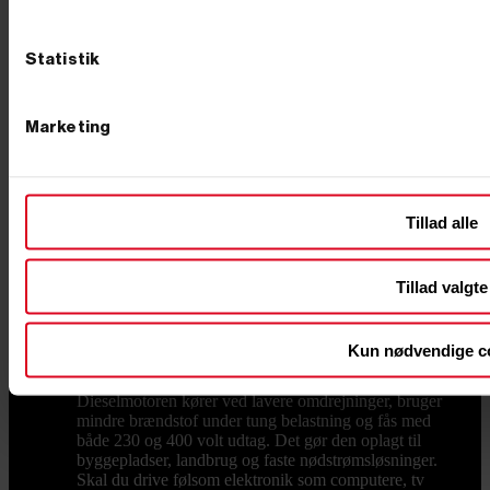
familien til sommerhuset, campingvognen eller som
backup, når stormen tager strømmen. Princippet er det
samme hver gang: en benzin- eller dieselmotor driver
Statistik
en generatorenhed, der leverer 230 eller 400 volt,
præcis som stikkontakten derhjemme. Maskinen går
under flere navne. Nogle siger elgenerator, andre
strømgenerator eller generatoranlæg, og på pladsen
Marketing
hedder den ofte bare "generatoren". Det dækker over
det samme stykke værktøj, og har du først fundet den
rigtige størrelse, følger den med dig i mange år. Hos
Primus Danmark har vi solgt generatorer til både
Tillad alle
private og erhverv siden 2002, og vi har testet
maskinerne, før de kommer på hylden. Benzin, diesel
eller inverter: vælg type efter opgaven Det første valg
står mellem tre typer. En benzingenerator er den
Tillad valgte
klassiske allrounder til værksted, have og byggeplads.
Den er billigst i anskaffelse, nem at starte og findes fra
små transportable modeller til kraftige maskiner på
Kun nødvendige c
næsten 8.000 watt. Skal maskinen køre mange timer i
træk, er en dieselgenerator det stærkeste valg.
Dieselmotoren kører ved lavere omdrejninger, bruger
mindre brændstof under tung belastning og fås med
både 230 og 400 volt udtag. Det gør den oplagt til
byggepladser, landbrug og faste nødstrømsløsninger.
Skal du drive følsom elektronik som computere, tv