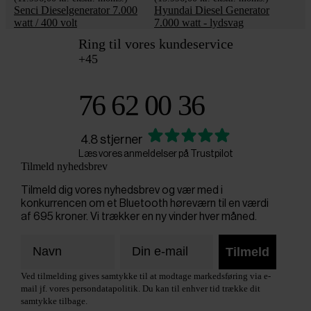
Senci Dieselgenerator 7.000
Hyundai Diesel Generator
watt / 400 volt
7.000 watt - lydsvag
Ring til vores kundeservice
+45
76 62 00 36
4.8 stjerner
Læs vores anmeldelser på Trustpilot
Tilmeld nyhedsbrev
Tilmeld dig vores nyhedsbrev og vær med i
konkurrencen om et Bluetooth høreværn til en værdi
af 695 kroner. Vi trækker en ny vinder hver måned.
Tilmeld
Ved tilmelding gives samtykke til at modtage markedsføring via e-
mail jf. vores persondatapolitik. Du kan til enhver tid trække dit
samtykke tilbage.