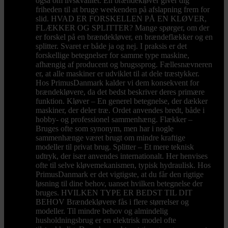
også om livskvalitet. En brændekløver giver dig
friheden til at bruge weekenden på afslapning frem for
slid. HVAD ER FORSKELLEN PÅ EN KLØVER,
FLÆKKER OG SPLITTER? Mange spørger, om der
er forskel på en brændekløver, en brændeflækker og en
splitter. Svaret er både ja og nej. I praksis er det
forskellige betegnelser for samme type maskine,
afhængig af producent og brugssprog. Fællesnævneren
er, at alle maskiner er udviklet til at dele træstykker.
Hos PrimusDanmark kalder vi dem konsekvent for
brændekløvere, da det bedst beskriver deres primære
funktion. Kløver – En generel betegnelse, der dækker
maskiner, der deler træ. Ordet anvendes bredt, både i
hobby- og professionel sammenhæng. Flækker –
Bruges ofte som synonym, men har i nogle
sammenhænge været brugt om mindre kraftige
modeller til privat brug. Splitter – Et mere teknisk
udtryk, der især anvendes internationalt. Her henvises
ofte til selve kløvemekanismen, typisk hydraulisk. Hos
PrimusDanmark er det vigtigste, at du får den rigtige
løsning til dine behov, uanset hvilken betegnelse der
bruges. HVILKEN TYPE ER BEDST TIL DIT
BEHOV Brændekløvere fås i flere størrelser og
modeller. Til mindre behov og almindelig
husholdningsbrug er en elektrisk model ofte