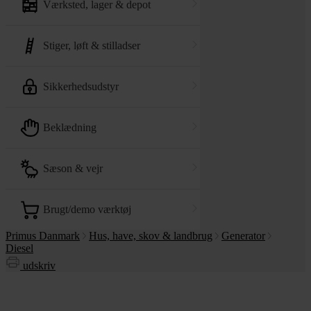
værksted, lager & depot
stiger, løft & stilladser
sikkerhedsudstyr
beklædning
sæson & vejr
brugt/demo værktøj
Primus Danmark
Hus, have, skov & landbrug
Generator
Diesel
udskriv