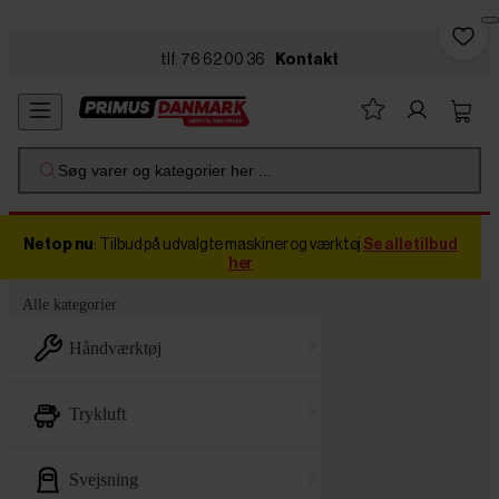
Skip to main content
tlf. 76 62 00 36
Kontakt
Søg varer og kategorier her ...
Netop nu
: Tilbud på udvalgte maskiner og værktøj
Se alle tilbud
her
Alle kategorier
håndværktøj
trykluft
svejsning