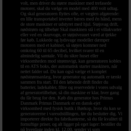
volt, men driver du større maskiner med trefasede
motorer, skal du vælge en model med 400 volt udtag.
Og skal generatoren flyttes ofte, er vægten afgørende:
en lille transportabel inverter bæres med én hånd, mens
de store maskiner er udstyret med hjul. Støjsvag drift,
nødstrøm og tilbehør Skal maskinen stå i et villakvarter
eller ved en skurvogn, er støjniveauet værd at tjekke
før køb. Lukkede og lydsvage modeller dæmper
motoren med et kabinet, så støjen kommer ned
omkring 60 til 65 decibel, hvilket svarer til en
almindelig samtale. Vil du sikre huset eller
virksomheden mod strømsvigt, kan generatoren kobles
til en ATS boks, der automatisk starter maskinen, når
nettet falder ud. Du kan også vælge et komplet
nødstrømsanlæg, hvor generator og automatik er tænkt
sammen fra start. Til den løbende drift finder du
batterier, ladekabler, filtre og reservedele i vores udvalg
af generatortilbehør, så din maskine er klar, hver gang
du får brug for den. Køb din generator hos Primus
Danmark Primus Danmark er en dansk-ejet
virksomhed med fysisk butik i Børkop, hvor du kan se
generatorerne i vareudstillingen, før du beslutter dig. Vi
importerer direkte fra fabrikanterne, så du får kvalitet til
fornuftige priser, og alt ligger på eget lager: bestiller du
på hverdage inden kl. 12.00, sender vi som