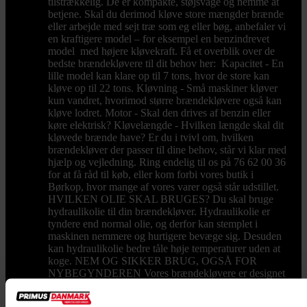
tilstrækkelig. De er kompakte, støjsvage og nemme at
betjene. Skal du derimod kløve store mængder brænde
eller arbejde med sejt træ som eg eller bøg, anbefaler vi
en kraftigere model – for eksempel en benzindrevet
model med højere kløvekraft. Få et overblik over de
bedste brændekløvere til dit behov her: Kapacitet - En
lille model kan klare op til 7 tons, hvor de store kan
kløve op til 22 tons. Kløvning - Små maskiner kløver
kun vandret, hvorimod større brændekløvere også kan
kløve lodret. Motor - Skal den drives af benzin eller
køre elektrisk? Kløvelængde - Hvilken længde skal dit
kløvede brænde have? Er du i tvivl om, hvilken
brændekløver der passer til dine behov, står vi klar med
hjælp og vejledning. Ring endelig til os på 76 62 00 36
for at få råd til køb, eller kom forbi vores butik i
Børkop, hvor mange af vores varer også står udstillet.
HVILKEN OLIE SKAL BRUGES? Du skal bruge
hydraulikolie til din brændekløver. Hydraulikolie er
tyndere end normal olie, og derfor kan stemplet i
maskinen nemmere og hurtigere bevæge sig. Desuden
kan hydraulikolie bedre tåle høje temperaturer uden at
koge. NEM OG SIKKER BRUG, OGSÅ FOR
NYBEGYNDEREN Vores brændekløvere er designet
til både sikkerhed og brugervenlighed. De fleste
modeller kræver, at begge hænder er i brug under