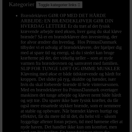
Kategorier
Toggle kategorier links

Brændekløver
GØR OP MED DET HÅRDE
ARBEJDE: EN BRÆNDEKLØVER GØR DIN
HVERDAG LETTERE Er du træt af det fysisk
krævende arbejde med øksen, hver gang du skal kløve
brænde? Så er en brændekløver den investering, der
for alvor ændrer din hverdag. Hos PrimusDanmark
tilbyder vi et udvalg af brændekløvere, der hjælper dig
med at spare tid og energi, så du i stedet kan bruge
kræfterne på det, der virkelig tæller – som at nyde
varmen fra brændeovnen og samværet med familien.
SLIP FOR TUNGE LØFT OG ØMME MUSKLER
Kløvning med økse er både tidskrævende og hårdt for
kroppen. Det slider på ryg, skuldre og hænder, især
hvis du skal forberede brænde til hele vintersæsonen.
Med en brændekløver fra PrimusDanmark overtager
maskinen det tunge arbejde og kløver nemt både hårdt
og sejt træ. Du sparer ikke bare fysisk kræfter, du får
også mere ensartede stykker brænde, som er nemmere
at stable og opbevare. Når brændet kløves hurtigt og
effektivt, får du mere tid til det, du helst vil – såsom
hyggelige aftener foran pejsen, tid med børnene eller at
nyde haven. Det handler ikke kun om komfort, men