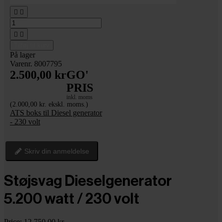




Tilføj til kurv
På lager
Varenr. 8007795
2.500,00 kr
GO'
PRIS
inkl. moms
(2.000,00 kr. ekskl. moms.)
ATS boks til Diesel generator
- 230 volt
Skriv din anmeldelse
Støjsvag Dieselgenerator
5.200 watt / 230 volt
Price:
12.750,00 kr