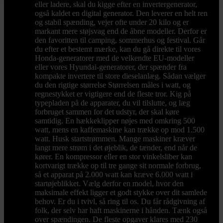
eller ladere, skal du kigge efter en invertergenerator,
også kaldet en digital generator. Den leverer en helt ren
og stabil spænding, vejer ofte under 20 kilo og er
markant mere støjsvag end de åbne modeller. Derfor er
den favoritten til camping, sommerhus og festival. Går
du efter et bestemt mærke, kan du gå direkte til vores
Honda-generatorer med de velkendte EU-modeller
eller vores Hyundai-generatorer, der spænder fra
kompakte invertere til store dieselanlæg. Sådan vælger
du den rigtige størrelse Størrelsen måles i watt, og
regnestykket er vigtigere end de fleste tror. Kig på
typepladen på de apparater, du vil tilslutte, og læg
forbruget sammen for det udstyr, der skal køre
samtidig. En hækkeklipper nøjes med omkring 500
watt, mens en kaffemaskine kan trække op mod 1.500
watt. Husk startstrømmen. Mange maskiner kræver
langt mere strøm i det øjeblik, de tænder, end når de
kører. En kompressor eller en stor vinkelsliber kan
kortvarigt trække op til tre gange sit normale forbrug,
så et apparat på 2.000 watt kan kræve 6.000 watt i
startøjeblikket. Vælg derfor en model, hvor den
maksimale effekt ligger et godt stykke over dit samlede
behov. Er du i tvivl, så ring til os. Du får rådgivning af
folk, der selv har haft maskinerne i hånden. Tænk også
over spændingen. De fleste opgaver klares med 230