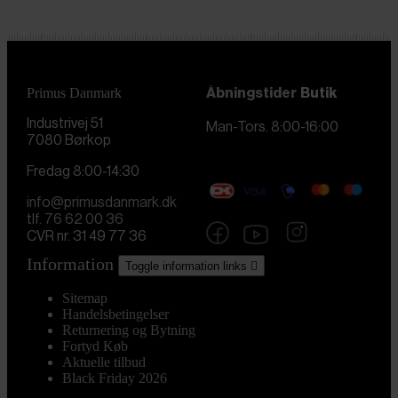
Primus Danmark
Åbningstider
Butik
Industrivej 51
Man-Tors. 8:00-16:00
7080 Børkop
Fredag 8:00-14:30
info@primusdanmark.dk
tlf. 76 62 00 36
CVR nr. 31 49 77 36
Information
Toggle information links

Sitemap
Handelsbetingelser
Returnering og Bytning
Fortyd Køb
Aktuelle tilbud
Black Friday 2026