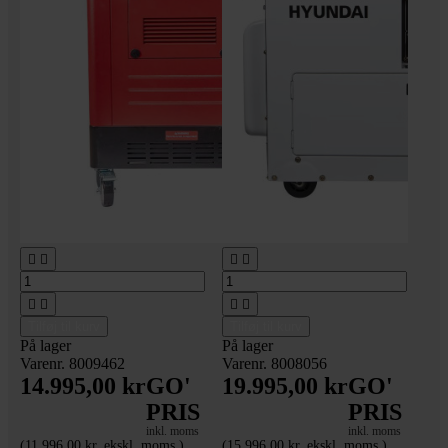








Tilføj til kurv
Tilføj til kurv
På lager
På lager
Varenr. 8009462
Varenr. 8008056
14.995,00 kr
GO'
19.995,00 kr
GO'
PRIS
PRIS
inkl. moms
inkl. moms
(11.996,00 kr. ekskl. moms.)
(15.996,00 kr. ekskl. moms.)