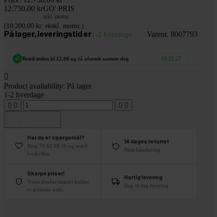
12.750,00 kr
GO' PRIS
inkl. moms
(10.200,00 kr. ekskl. moms.)
Varenr. 8007793
På lager, leveringstid er
1-2 hverdage
19:21:26
✓
Bestil inden kl 12.00 og få afsendt samme dag

Product availability:
På lager
1-2 hverdage




Tilføj til kurv
Har du et spørgsmål?
14 dages returret
Ring 76 62 00 36 og mærk
Nem håndtering
forskellen.
Skarpe priser!
Hurtig levering
Vores direkte import holder
Dag til dag levering
vi priserne nede.